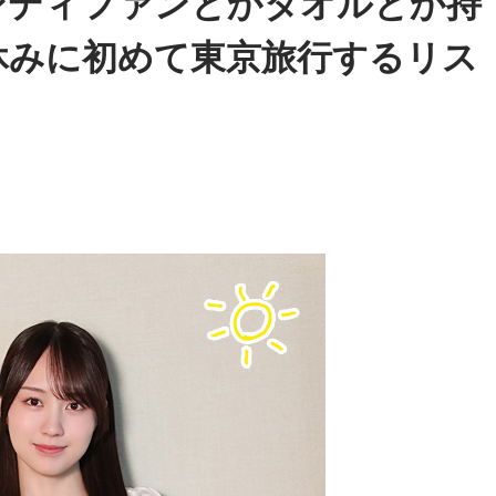
ンディファンとかタオルとか持
休みに初めて東京旅行するリス
長野行には、軍人をはじめ、買い出しや疎開先を目指す人たちが、
！
れ、なかには窓から出入りする子供もいたといいます。列車は
1431 〜嗚呼‼︎ あの日に帰れない〜』
れで発車。すし詰めの車内ではありましたが、ちょうどお昼ど
た人同士、互いの空襲の苦労話をしたり、少し和んだ雰囲気も
持を得ていたぎふチャンの深夜放送『ヤングスタジオ1431』
きは、パーソナリティで文筆家・シンガーソングライターのオカ
かった時、ガクンとスピードが落ちます。突然、バリバリバリ
リクエスト曲の紹介の仕方も丁寧。誕生日の人には生ギターで
機関車と客車の2両目の半分まで湯の花トンネルに入ったとこ
クエスト曲の音源が、ぎふチャンのレコード室になかった場合
あり、なんとも律儀です。曲はフルコーラスでかかります。オ
真夜中の残り物クッキング」のコーナーも。