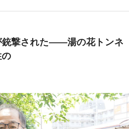
す。「邦ちゃんのやまだかつてないテレビ」（フジテレビ）で
KANさん＝おじさま」というイメージはなかったのですが、
い！ KANさんはRCCの横山雄二アナウンサーと仲が良く、春
2時55分）にゲスト出演した時は、『KANのロックボンソワ』の
が銃撃された――湯の花トンネ
山アナウンサーもタジタジ…といった感じでした。
性の
番組をラジコで聴く