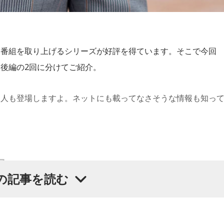
る番組を取り上げるシリーズが好評を得ています。そこで今回
後編の2回に分けてご紹介。
る人も登場しますよ。ネットにも載ってなさそうな情報も知っ
ワ』
の記事を読む
さんとSTVラジオとの関係は長く『アタックヤング』（1988年
PUSH!』（放送終了）などを経て『KANのロックボンソワ』