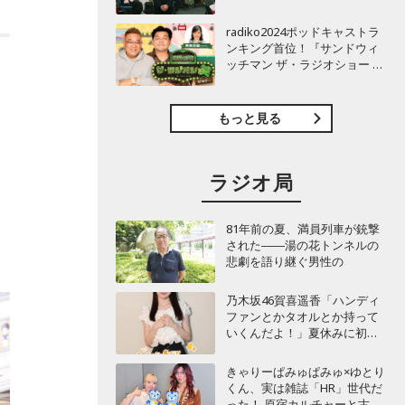
TBSラジオ『安住紳一郎の日
曜天国』インタビュー
radiko2024ポッドキャストラ
ンキング首位！『サンドウィ
ッチマン ザ・ラジオショー サ
に
タデー』インタビュー
もっと見る
ラジオ局
81年前の夏、満員列車が銃撃
された――湯の花トンネルの
悲劇を語り継ぐ男性の
乃木坂46賀喜遥香「ハンディ
ファンとかタオルとか持って
いくんだよ！」夏休みに初め
て東京旅行するリスナーに全
力アドバイス！
きゃりーぱみゅぱみゅ×ゆとり
くん、実は雑誌「HR」世代だ
った！ 原宿カルチャーと古着