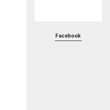
、
Facebook
あ
ダ
歌
ろ
、
カ