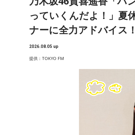
乃木坂46賀喜遥香「ハ
っていくんだよ！」夏
新宿駅10時10分発「419列車」、普通列車・
ナーに全力アドバイス
大挙して乗り込みました。デッキにも人があふ
ぎふチャン『復刻版 ヤングスタジオ
浅川駅、今の高尾駅を正午過ぎ、およそ1時間遅
2026.08.05 up
き、おにぎりを頬張る人もいれば、乗り合わせ
提供：TOKYO FM
昭和46年に始まり、岐阜の若者の間で圧倒的な支
りました。
が、開局50年を機に2012年に復活。特筆すべ
そんな「419列車」が小仏峠の登り坂に差し掛
ミノルさんのトーク。語りがうまく、お便りや
ッ！と大きな音が響き渡り、列車は牽引する電気
ってお祝いしたりと、至れり尽くせりです。リ
で、急停車しました。
「申し訳ありません」とお詫びを入れることも
ダさんの趣味「残り物料理」をテーマにした「
「機銃掃射だ！」
■放送日時：毎週火曜日 22時〜25時