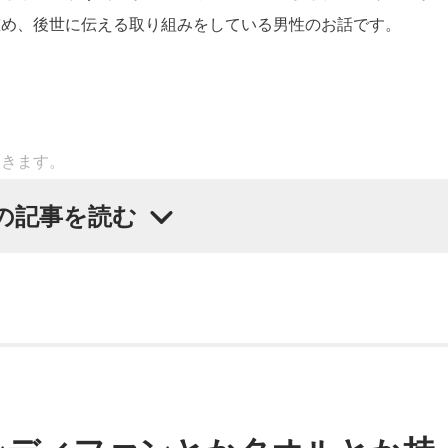
ュラー番組が帰ってきました！ 音楽にまつわる話はもちろん
慰め、後世に伝える取り組みをしている男性のお話です。
まり存在感がない」「映画を鑑賞して一人で泣いた」など、こ
ところ。
粋な夜電波
』（TBSラジオ 毎週日曜日 20時〜21時 ほか各地で
てきます。
OKYO FM 日曜 14時〜14時55分 ほか各地で放送）も、合わせ
の記事を読む
急の「あずさ」号、「かいじ」号。列車が、大きな天狗の像が
一気に山深くなり、小仏峠に向けて登り坂をぐいぐいと登って
郎さんが64歳、菊池成孔さんは54歳。3人とも、トークが軽快
湯の花トンネル」といいます。
まれた日曜日でした。中央本線は、3日前の八王子空襲で大きな被
チで復旧工事が行われ、この日から全線で運転を再開します。
番組をラジコで聴く
列車（当時は画像左・上り線の単線運転）