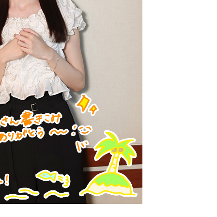
ルブルブルとすさまじい音が迫ります。アメリカ軍のP51・ム
番組をラジコで聴く
」に向かって、何度も何度も容赦なく銃弾を撃ち込んできたので
車内は、あちこちからうめき声が聞こえ、人が折り重なるよう
（火曜日）』
52名。大半の方が即死とみられ、地元の方によって、現場近
小池美波さん（欅坂46）による生放送の番組。歌謡曲といえば、
方も多いと思いますが、若い世代も知っているような曲から、
も嬉しい曲など、多彩なラインナップ。さらに、照美さんなら
た方で、お名前が分かっていたのは、わずかお一人だったんで
を小池さんが朗読するコーナーがあったり、カラオケを歌う企
けるコーナーなど、遊びの部分も。
歳。現在、「いのはなトンネル列車銃撃遭難者慰霊の会」の会
ズは「兵庫初、あなた行き。途中下車は禁止だぞ。小池美波で