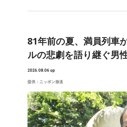
へと続き、既に放送回数は600回を超えていま
「愛は勝つ」を歌っていたイメージが強いので「
KANさんも気が付けば54歳。でも、やっぱり若
『
ザ・横山雄二ショー
』（毎週土曜日 22時〜2
81年前の夏、満員列車
時の3倍の量は喋っていて、お喋りが大好きな横
ルの悲劇を語り継ぐ男
■放送日時：毎週土曜日 24時〜25時
2026.08.06 up
この
提供：ニッポン放送
TBCラジオ『Radio倶楽部』