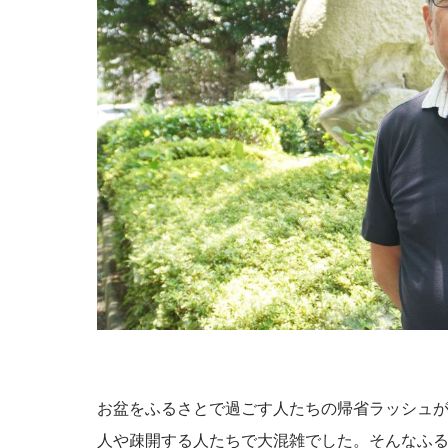
元TBCアナウンサーで、数々の音楽番組を担当
生放送でお届け。中でも、オールディーズがよく
めて紹介したこともありました。TBCラジオの
イメージ・ミュージックを3曲を放送。私は宮城
■放送日時：毎週土曜日 18時〜19時
この
ニッポン放送『吉田拓郎 ラジオD
お盆をふるさとで過ごす人たちの帰省ラッシュが
人や疎開する人たちで大混雑でした。そんなふ