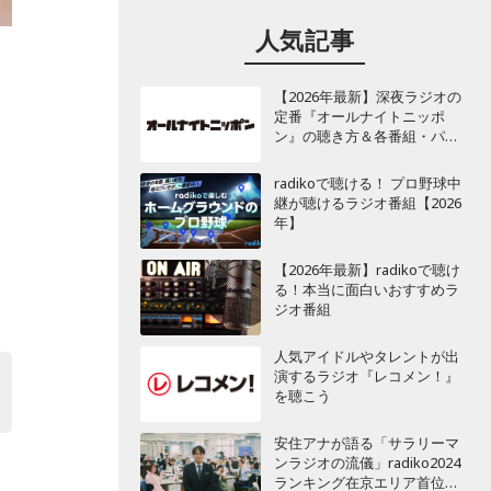
人気記事
【2026年最新】深夜ラジオの
定番『オールナイトニッポ
ン』の聴き方＆各番組・パー
ソナリティ一覧
radikoで聴ける！ プロ野球中
継が聴けるラジオ番組【2026
て
年】
【2026年最新】radikoで聴け
る！本当に面白いおすすめラ
ジオ番組
人気アイドルやタレントが出
演するラジオ『レコメン！』
を聴こう
か
安住アナが語る「サラリーマ
ンラジオの流儀」radiko2024
ランキング在京エリア首位