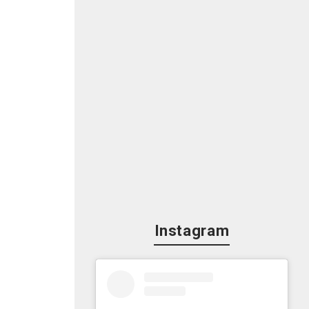
に
く
湯
で
Instagram
画
長