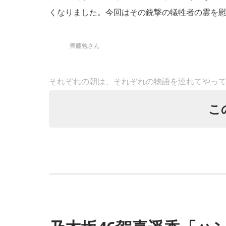
昨年10月スタート。吉田拓郎さんのラジオレギ
くなりました。今回はその銃撃の犠牲者の霊を
「ネイルサロンに行って感激した」「家ではあ
でしか聞けないような話が飛び出すのも嬉しい
齊藤勉さん
なお、当コラムで以前にも紹介した『
菊池成孔 
それぞれの朝は、それぞれの物語を連れてやっ
送）、『
山下達郎 サンデーソングブック
』（T
こ
どうぞ。
東京・新宿から甲州・信州を目指す、中央線特
る高尾駅のホームを横目に通過すると、車窓は
余談ですが、年齢は吉田拓郎さんが71歳、山下達
きます。その最初にくぐるトンネルの名前を「
でカッコいいですね！
いまから81年前、1945年8月5日は晴天に恵
■放送日時：毎週日曜日 23時30分〜24時30分
を受け、運転を見合わせていましたが、急ピッ
この
湯の花トンネル近くを走る、現在の中央本線の下り普通