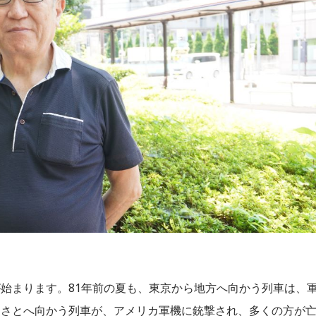
してきた安田立和さんによる、懐かしい洋楽のリクエスト番組
かかります。洋楽ではありませんが、TBCに関する音源をま
オープニング・ミュージック、クロージング・ミュジック、TB
出身ではありませんが、思わず聴き入ってしまいました。
番組をラジコで聴く
Eナイト！』
始まります。81年前の夏も、東京から地方へ向かう列車は、
るさとへ向かう列車が、アメリカ軍機に銃撃され、多くの方が