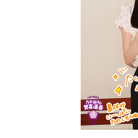
そんな叫びと悲鳴が同時に響き渡り、ギューンブ
この
スタング数機が低空で接近、満員の「419列車
す。数分前まで、日曜昼下がりの穏やかだった
倒れて、一面、血の海と化しました。
中央本線を走る特急「あずさ」
MBSラジオ『ザ・ヒットスタジオ
この銃撃で亡くなった方は、警視庁の公式発表で
吉田照美さんと“昭和の歌謡曲が好きな関西人”
で荼毘に付されたといいます。
松田聖子さんや南沙織さんなどを思い浮かべる
原昌幸さん、伊東きよ子さんなど、歌謡曲通に
「実は列車銃撃の調査を始めた頃、犠牲となっ
はのエピソードがポロリと出たり、昭和の名曲
す」
もあります。小池さんにキャッチフレーズを付
そう話すのは、八王子市在住の齊藤勉さん、68
ちなみに、ある週の小池さんのキャッチフレー