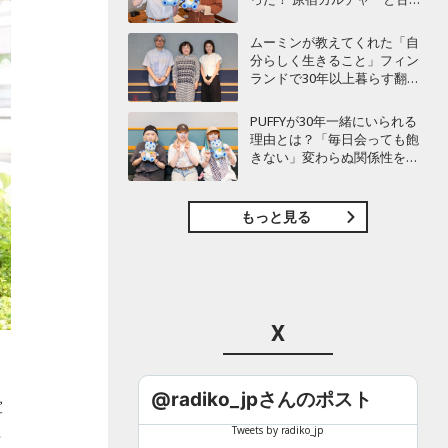
愛を語り尽くす
を
ムーミンが教えてくれた「自
分らしく生きること」フィン
と
ランドで30年以上暮らす翻訳
家・森下圭子が語る人生のヒ
C
ント
PUFFYが30年一緒にいられる
理由とは？「毎日会っても飽
きない」変わらぬ関係性を語
る
もっと見る
X
@radiko_jpさんのポスト
軍
Tweets by radiko_jp
亡