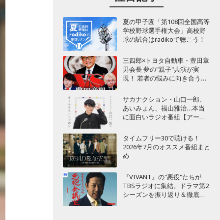
夏の甲子園「第108回全国高等
学校野球選手権大会」高校野
球の試合はradikoで聴こう！
三四郎×トヨタ自動車・豊田章
男会長 夢の"親子"共演が実
現！ 若者の悩みに向き合うポ
ッドキャスト番組が始動
サカナクション・山口一郎、
あいみょん、福山雅治…本当
に面白いラジオ番組【アーテ
ィスト編】
タイムフリー30で聴ける！
2026年7月のオススメ番組まと
め
『VIVANT』の"悪役"たちが
TBSラジオに集結。ドラマ第2
シーズンを振り返り＆徹底考
察！