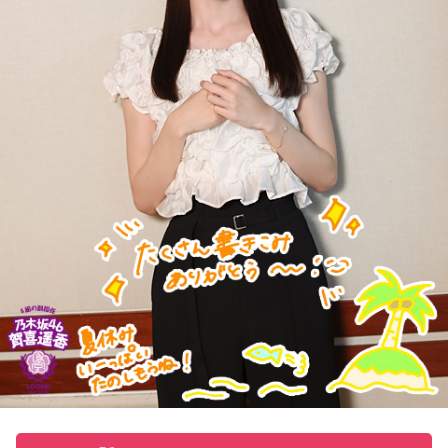
人をはじめ、買い出しや疎開先を目指す人たちが、大挙して
乗り込みました。デッキにも人があふれ、なかには窓から出
入りする子供もいたといいます。列車は、浅川駅、今の高尾
駅を正午過ぎ、およそ1時間遅れで発車。すし詰めの車内では
ありましたが、ちょうどお昼どき、おにぎりを頬張る人もい
れば、乗り合わせた人同士、互いの空襲の苦労話をしたり、
少し和んだ雰囲気もありました。
そんな「419列車」が小仏峠の登り坂に差し掛かった時、ガ
クンとスピードが落ちます。突然、バリバリバリッ！と大き
な音が響き渡り、列車は牽引する電気機関車と客車の2両目の
半分まで湯の花トンネルに入ったところで、急停車しまし
た。
「機銃掃射だ！」
そんな叫びと悲鳴が同時に響き渡り、ギューンブルブルブル