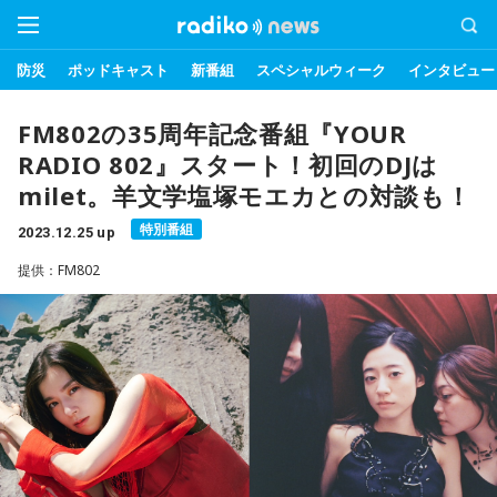
防災
ポッドキャスト
新番組
スペシャルウィーク
インタビュー
FM802の35周年記念番組『YOUR
RADIO 802』スタート！初回のDJは
milet。羊文学塩塚モエカとの対談も！
特別番組
2023.12.25 up
提供：FM802