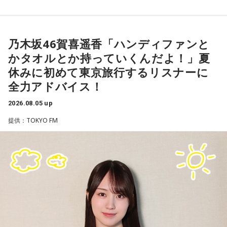
それぞれの朝は、それぞれの物語を連れてやってきます。
東京・新宿から甲州・信州を目指す、中央線特急の「あず
乃木坂46賀喜遥香「ハンディファンと
さ」号、「かいじ」号。列車が、大きな天狗の像がある高尾
かタオルとか持っていくんだよ！」夏
駅のホームを横目に通過すると、車窓は一気に山深くなり、
休みに初めて東京旅行するリスナーに
小仏峠に向けて登り坂をぐいぐいと登っていきます。その最
全力アドバイス！
初にくぐるトンネルの名前を「湯の花トンネル」といいま
す。
2026.08.05 up
提供：TOKYO FM
いまから81年前、1945年8月5日は晴天に恵まれた日曜日で
した。中央本線は、3日前の八王子空襲で大きな被害を受け、
運転を見合わせていましたが、急ピッチで復旧工事が行わ
れ、この日から全線で運転を再開します。
湯の花トンネル近くを走る、現在の中央本線の下り普通列車（当時は画像左・上り線の単線
運転）
新宿駅10時10分発「419列車」、普通列車・長野行には、軍