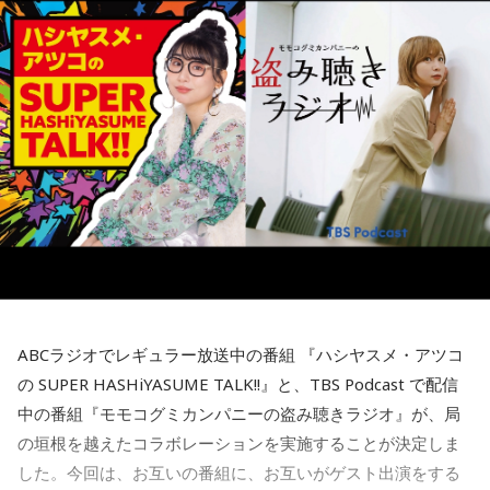
ランドプロデューサーへとステップアップしていく仕組みに
く改善し、現在では世界幸福度ランキングで上位を維持する
なっているそうです。きゃりーは「階段を上がっていくん
国として知られています。
だ！」と感心しながら耳を傾けていました。
その背景について森下さんは、「国や教育現場が“一人ひとり
会社経営の魅力について尋ねられると、ゆとりくんは「会社
の特性をどう活かしていくか”を重視していました」と説明し
って脳みそなんで、宇宙なんですよ」と独特な表現で回答し
ます。「1人の人材も無駄にはできない」という考え方のも
ます。「自分が想像したことは全部実現できる可能性があ
と、それぞれの個性や能力を社会全体で生かそうとする姿勢
る」と語り、音楽のように声質とか身体的な制約がある表現
が、大きな変化につながったと振り返りました。
とは異なり、会社経営には発想次第でどこまでも挑戦できる
自由さがあると説明しました。
フィンランドを訪れたことがある宇賀は、図書館や教会の印
象深さにも触れます。森下さんは、図書館では椅子を自由に
さらに、経営について特別に勉強した経験はほとんどないと
動かし、自分の好きな場所で過ごせることを紹介し、利用者
明かし、「親父が起業家だったのでDNA的なものはあるかも
が思い思いに過ごせる空間づくりが特徴だと語りました。
しれないけれど、基本はいろいろと失敗しながら覚えてき
た」と振り返りました。
ABCラジオでレギュラー放送中の番組 『ハシヤスメ・アツコ
一方で、フィンランドでの暮らしでもっとも大変なのは冬だ
といいます。日照時間が短く、小学生も暗闇のなかを登校す
の SUPER HASHiYASUME TALK!!』と、TBS Podcast で配信
るほどで、「人に会いたくなくなったり、どれだけ寝ても寝
中の番組『モモコグミカンパニーの盗み聴きラジオ』が、局
足りないときがある」と明かします。30年以上暮らした今で
（左から）パーソナリティのきゃりーぱみゅぱみゅ、株式会
の垣根を越えたコラボレーションを実施することが決定しま
も「まだ慣れていないですね」と話し、フィンランド語の習
社yutori代表取締役社長 片石貴展さん（ゆとりくん）
した。今回は、お互いの番組に、お互いがゲスト出演をする
得についても「いつまで経っても終わりが見えないところを