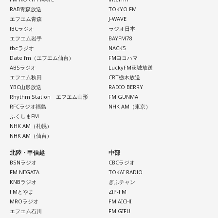
ッシュできそう。
番組名：日本郵便 SUNDAY'S POST
RAB青森放送
TOKYO FM
エフエム青森
J-WAVE
放送日時：毎週日曜 15:00～15:50
【4位】蟹座（かに座）
IBCラジオ
ラジオ日本
パーソナリティ：小山薫堂、宇賀なつみ
人の輪が広がる日。交流会やイベント、SNSでのつながりな
エフエム岩手
BAYFM78
番組Webサイト：
https://www.tfm.co.jp/post/
ど、いつもより少し広い世界に飛び込んでみると面白い出会
tbcラジオ
NACK5
番組公式X：
@sundayspost1
いがありそうです。フットワークは軽く、でも判断は慎重に
Date fm（エフエム仙台）
FMヨコハマ
するのがポイント。ふと空を見上げると、良いアイデアが降
ABSラジオ
LuckyFM茨城放送
りてくるかも。
エフエム秋田
CRT栃木放送
YBC山形放送
RADIO BERRY
Rhythm Station エフエム山形
FM GUNMA
【5位】蠍座（さそり座）
RFCラジオ福島
NHK AM（東京）
人付き合いを丁寧に扱うと良い日。パートナーや仕事相手と
ふくしまFM
の間に、小さなすれ違いが起きるかも。理想を押しつけず、
NHK AM（札幌）
相手の話に耳を傾ければ関係がなめらかになるはずです。歯
NHK AM（仙台）
のケアをいつもより丁寧にすると、気持ちがシャキッとする
はず。
北陸・甲信越
中部
BSNラジオ
CBCラジオ
【6位】魚座（うお座）
FM NIIGATA
TOKAI RADIO
KNBラジオ
ぎふチャン
気分転換が必要な日。ちょっとした物足りなさを感じるかも
FMとやま
ZIP-FM
しれませんが、それは次のステップに進む合図。新しい楽し
MROラジオ
FM AICHI
みを探すつもりで、普段行かない場所や触れないジャンルに
エフエム石川
FM GIFU
手を伸ばしましょう。こしょうやワサビなど、ピリッとした