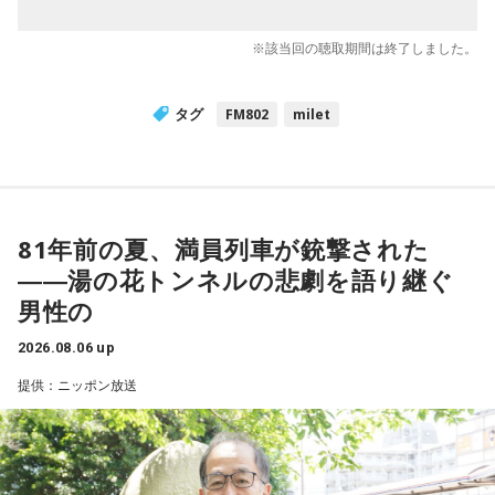
※該当回の聴取期間は終了しました。
タグ
FM802
milet
81年前の夏、満員列車が銃撃された
――湯の花トンネルの悲劇を語り継ぐ
男性の
2026.08.06 up
提供：ニッポン放送