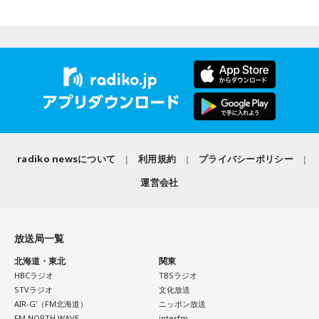
け入れる世界観が作品の大きな魅力だと話しました。
【1位】牡牛座（おうし座）
----------------------------------------------------
自身がムーミンに惹かれた理由は、「好きに読みなさい。あ
アップデートする日。何かを変えたいと思っていたなら、今
この日の放送をradikoタイムフリーで聴く
なたの自由に」という作品の姿勢でした。作者の意図を押し
がまさにそのタイミング。完璧に準備が整っていなくても、
※放送エリア外の方は、プレミアム会員の登録でご利用いた
付けず、読み手に委ねる世界観に魅了され、フィンランドへ
まずは動き出すことで流れが一気に加速していくはず。迷っ
だけます。
の興味を深めたと振り返ります。現地で暮らすなかでも、
ていた新しいスタイルにも思い切って挑戦して。美容院に行
----------------------------------------------------
人々は周囲の目を気にし過ぎず、自分らしく生きていると感
くと運気アップ。
じ、「いい大人にならないといけない」という自身の思い込
＜番組概要＞
みが外れたと語りました。
【2位】乙女座（おとめ座）
番組名：CHINTAI presents きゃりーぱみゅぱみゅ Chapter
知的好奇心が幸運を運んでくる日。気になっていた分野の本
#0 ～Touch Your Heart～
radiko newsについて
利用規約
プライバシーポリシー
番組のテーマである「手紙」にちなみ、森下さんは、美しい
を開いたり、資格や学びについてリサーチしたりしてみまし
放送日時：毎週日曜 12:30～12:55
景色を誰かと共有したいときに手紙を書くことが多いと話し
ょう。自分のやり方にこだわらず、人のアドバイスを素直に
運営会社
パーソナリティ：きゃりーぱみゅぱみゅ
ます。トーベ・ヤンソンが夏を過ごした群島で、海を眺めな
受け入れてみると視界がパッと開けそう。葉物が入ったサラ
番組Webサイト：
https://www.tfm.co.jp/heart/
がら移り変わる風景を手紙にしたためる時間を大切にしてい
ダを食べるのもおすすめ。
番組公式X：
@ChapterZero_JFN
ると語ってくれました。
放送局一覧
【3位】山羊座（やぎ座）
最後に森下さんは、「今、想いを伝えたい方」として、大好
ワクワクに素直になれる日。趣味やクリエイティブなことに
北海道・東北
関東
きな存在であり、「自分が一番似ている」と感じるムーミン
時間を使うと、大きな達成感が得られそう。恋愛面でも新鮮
HBCラジオ
TBSラジオ
トロールへ宛てた手紙を披露しました。
な展開が期待できるタイミングなので、気になる人がいるな
STVラジオ
文化放送
AIR-G'（FM北海道）
ニッポン放送
ら積極的に声をかけて。川べりを散歩すると気持ちがリフレ
＜番組概要＞
FM NORTH WAVE
interfm