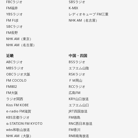
FBCラジオ
SBSラジオ
スパイスが◎。
FM福井
K-MIX
YBSラジオ
レディオキューブ FM三重
【7位】獅子座（しし座）
FM FUJI
NHK AM（名古屋）
仕事やキャリアに対してじっくり向き合うと良い日。成果を
SBCラジオ
急ぐよりも、今あるものをしっかり守り固めることを意識し
FM長野
ましょう。出費を抑えたいなら、必要かどうかを一晩寝かせ
NHK AM（東京）
NHK AM（名古屋）
てから決めるくらいの慎重さを。近くの神社にお参りすると
気持ちが整いそう。
近畿
中国・四国
ABCラジオ
BSSラジオ
【8位】双子座（ふたご座）
MBSラジオ
エフエム山陰
心の奥にしまっていたものが浮かび上がりやすい日。過去の
OBCラジオ大阪
RSKラジオ
人間関係や手放したはずの気持ちが顔を出すかもしれません
FM COCOLO
ＦＭ岡山
が、無理に蓋をしなくて大丈夫。今の自分として受け止め直
FM802
RCCラジオ
FM大阪
広島FM
すことで、気持ちが軽くなりそうです。お寺に足を運ぶと心
ラジオ関西
KRY山口放送
が静まるはず。
Kiss FM KOBE
エフエム山口
e-radio FM滋賀
JRT四国放送
【9位】水瓶座（みずがめ座）
KBS京都ラジオ
FM徳島
心地よく整えると良い日。散らかっている場所を片づけた
α-STATION FM KYOTO
RNC西日本放送
り、インテリアを少し変えてみたりすると気持ちに余裕が生
wbs和歌山放送
FM香川
まれそうです。小さなことでも、感謝を言葉にすると空気が
NHK AM（大阪）
RNB南海放送