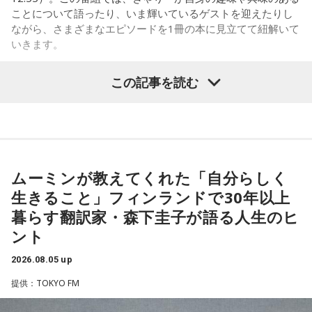
行けて、ライブにも行けたときはまた教えてね！ 当たります
いのはな慰霊碑
ことについて語ったり、いま輝いているゲストを迎えたりし
ように♡
ながら、さまざまなエピソードを1冊の本に見立てて紐解いて
合わせて、地元の皆さんからもこの悲惨な銃撃を語り継いで
いきます。
----------------------------------------------------
いこうと慰霊の会が発足。毎年8月5日に追悼行事が行われる
この日の放送をradikoタイムフリーで聴く
8月2日（日）放送のゲストは、「ハグレモノをツワモノに」
ようになりました。1992年には、地元のロータリークラブの
この記事を読む
※放送エリア外の方は、プレミアム会員の登録でご利用いた
を企業理念に掲げる株式会社yutori 代表取締役社長の片石貴
ご協力で犠牲となった方のお名前が刻まれた石碑が作られ、
だけます。
展さん（通称・ゆとりくん）。原宿カルチャーをともに歩ん
調査も40年以上にわたって、地道に続けてきました。
----------------------------------------------------
できた同世代の2人は、初対面とは思えないほど息の合ったト
ークを繰り広げました。
＜番組概要＞
その甲斐あって、一昨年・去年と、新たに犠牲となったお二
番組名：SCHOOL OF LOCK!
人の方のお名前が分かり、石碑にもお名前が刻まれました。
ムーミンが教えてくれた「自分らしく
パーソナリティ：アンジー校長（アンジェリーナ1/3・
ご遺族の方も80年の時を経て、「ようやくホッとした」とお
（左から）パーソナリティのきゃりーぱみゅぱみゅ、株式会
Gacharic Spin）、たんぼ教頭（溝上たんぼ）
生きること」フィンランドで30年以上
っしゃったといいます。「調査は諦めてはいけない」と話す
放送日時：月曜～木曜 22:00～23:55／金曜 22:00～22:55
社yutori代表取締役社長 片石貴展さん（ゆとりくん）
暮らす翻訳家・森下圭子が語る人生のヒ
番組Webサイト：
https://www.tfm.co.jp/lock/
齊藤さんですが、まだまだご苦労もあります。
ント
番組公式X：
@sol_info
2026.08.05 up
「当時は自分の持ち物に名前を書いていましたので、遺品に
ゆとりくんは、Z世代向けアパレルブランドを数多く手がけ、
お名前はあるんですが、ご家族からの借物を持っていたりし
2023年にはアパレル業界史上最年少で上場を果たしたことで
提供：TOKYO FM
大きな注目を集めています。きゃりーは「いろんな人から
て、亡くなったと特定できないケースもあるんです。だか