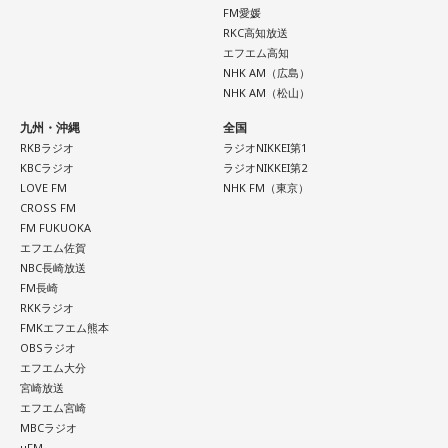
やわらぐはず。お気に入りのグラスで飲み物を楽しんでみま
FM愛媛
しょう。
RKC高知放送
エフエム高知
NHK AM（広島）
【10位】牡羊座（おひつじ座）
NHK AM（松山）
お金の使い方に注意したい日。小さな出費が積み重なりやす
いので、財布を開く前にひと呼吸おくことを意識して。新し
九州・沖縄
全国
いスキルや資格への投資は、今日は情報収集にとどめておく
RKBラジオ
ラジオNIKKEI第1
のが無難。光るものを身につけると気持ちが引き締まりそ
KBCラジオ
ラジオNIKKEI第2
う。
LOVE FM
NHK FM（東京）
CROSS FM
【11位】天秤座（てんびん座）
FM FUKUOKA
エフエム佐賀
見えないストレスが溜まりやすい日。人間関係で「なんとな
NBC長崎放送
く気が重い」と感じたら、距離を置くことも立派な自己防
FM長崎
衛。深入りしすぎず、今日は自分の心地よさを最優先にし
RKKラジオ
て。自分の中にある常識を疑ってみると、モヤモヤの正体に
FMKエフエム熊本
気づけるかも。
OBSラジオ
エフエム大分
【12位】射手座（いて座）
宮崎放送
頑張りすぎに注意の日。仕事や頼まれごとを抱え込みすぎ
エフエム宮崎
て、気づいたらパンク寸前になりそうです。断る勇気を持つ
MBCラジオ
μFM