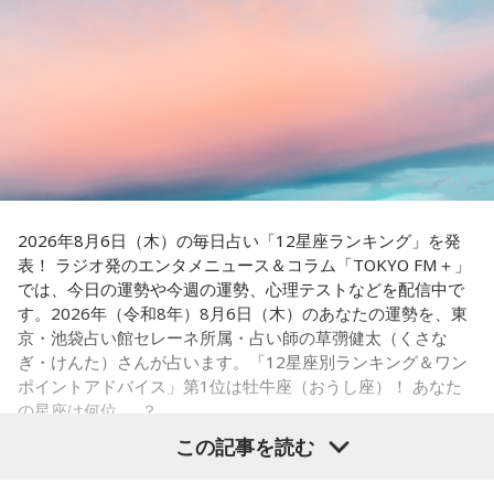
◆ゆとりくんの「HR」への熱い思い「復刊させたい」
◆ムーミンが教えてくれる多様性
番組後半の「Chapter #0 LIBRARY」では、ゲストが人生の背
続いて、森下さんが長年研究を続けるムーミンについて話を
中を押してくれた作品を紹介します。ゆとりくんが選んだの
聞きました。フィンランドの人々にとってのムーミンについ
は、ティーン向けファッション誌「HR」でした。「買収して
て、森下さんは、「近年では文化的、精神的なバックボーン
復刊させたい（笑）」と本気とも冗談とも取れる夢を語りま
のような存在になっています。ムーミンの言葉に支えられた
す。きゃりーも「この前、代官山蔦屋で『FRUiTS』展をやっ
り、励まされている人たちが増えている印象です」と紹介し
ていたから、『HR』もまた再燃してほしいですね」と共感。
ます。
さらにSNS時代との違いについて、「今はインスタやXで私生
現在ではフィンランドを代表する作品として知られるムーミ
2026年8月6日（木）の毎日占い「12星座ランキング」を発
活が分かっちゃうけど、あの頃は分からなかった」と振り返
ンですが、原作は1945年に発表されたものの、作者トーベ・
表！ ラジオ発のエンタメニュース＆コラム「TOKYO FM＋」
り、懐かしのガラケー文化や「センター問い合わせ」の思い
ヤンソンがスウェーデン語系フィンランド人だったこともあ
では、今日の運勢や今週の運勢、心理テストなどを配信中で
出話でも大盛り上がり。ゆとりくんも「スマホやめよう
り、当初は国内で広く親しまれていたわけではありませんで
す。2026年（令和8年）8月6日（木）のあなたの運勢を、東
（笑）」「ガラケーに戻そう（笑）」と笑い合いながら、便
した。森下さんは、1990年に日本で制作されたアニメーショ
京・池袋占い館セレーネ所属・占い師の草彅健太（くさな
利になった現代だからこそ失われたワクワク感について語り
ンがきっかけとなり、フィンランドでも国民的な存在になっ
ぎ・けんた）さんが占います。「12星座別ランキング＆ワン
合いました。
たと説明しました。
ポイントアドバイス」第1位は牡牛座（おうし座）！ あなた
の星座は何位……？
最後に、きゃりーは「めちゃくちゃ面白い人ですね、びっく
ムーミン作品の魅力については、「一人ひとりの個性が際立
りしました。レイジくんにLINEします（笑）」とゆとりくん
この記事を読む
っている」と語ります。「みんな変わっているのに、嫌な奴
との対談を振り返り、2週にわたるゲスト出演を締めくくりま
が1人もいないんですよ」と表現し、多様な個性をそのまま受
した。