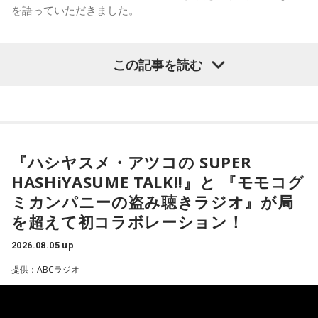
を語っていただきました。
すね」ときゃりーも笑顔を見せました。
改めて株式会社yutoriについて聞かれると、ゆとりくんは現
在約30のブランドを展開し、全国に約60店舗を構えているこ
この記事を読む
（左から）パーソナリティの小山薫堂、森下圭子さん、宇賀
とを紹介。ストリートブランドだけでなく、パジャマやレデ
なつみ
ィース・メンズブランド、さらにはプチプラコスメまで幅広
く手がけていると説明します。きゃりーも、その規模の大き
さに思わず「すごい！」を連発。「それは千原さんもすごい
◆ムーミンが導いたフィンランド暮らし
って言うわ（笑）」と納得の様子でした。
『ハシヤスメ・アツコの SUPER
森下圭子さんは、ムーミン研究をきっかけに1994年にフィン
◆「会社は宇宙なんですよ」社長だからこそ見える景色
ランドへ渡りました。大学時代に作品を読み返した際、「な
HASHiYASUME TALK!!』と 『モモコグ
んて前衛的な文学なんだろう」と衝撃を受け、その背景にあ
企業理念として掲げる「ハグレモノをツワモノに」につい
ミカンパニーの盗み聴きラジオ』が局
る文化や社会を知りたいと思ったことが渡航のきっかけだっ
て、「まだ大人に見つかっていない若い才能を見つけてき
を超えて初コラボレーション！
たと振り返ります。現在はヘルシンキを拠点に、翻訳や通
て、社会との接点をつくること」と説明。ストリートスナッ
訳、取材コーディネート、執筆活動などを通じて、フィンラ
プで将来スターになる若者を見つけ出すような感覚に近いと
2026.08.05 up
ンドの暮らしや文化を発信しています。
話します。
提供：ABCラジオ
森下さんが初めてフィンランドを訪れた1994年は、深刻な経
実際には、店舗スタッフとして入社した若手がSNS運用を担
済不況に直面していた時期でした。失業率は2割を超え、自殺
当し、動画をバズらせるようになると商品企画へ、さらにブ
率も世界トップクラスといわれていましたが、その後は大き