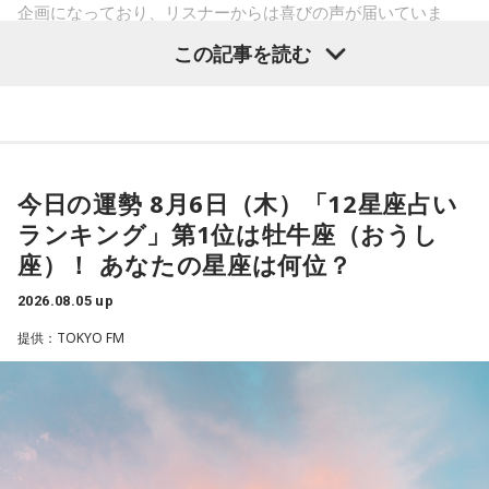
歩いている感じ」と率直な思いを語りました。
企画になっており、リスナーからは喜びの声が届いていま
す。
この記事を読む
厳しい冬があるからこそ、春の訪れは格別です。海や湖を覆
◆古着トークで大盛り上がり
っていた氷が溶け始めることや、「日が長くなったな」と感
じる瞬間、顔に当たる太陽の光が春の訪れを知らせてくれる
その後は2人とも大好きだという古着トークへ。きゃりーは
と語りました。
「今でも古着ばかり買います。新品であまりときめかなくな
っちゃいましたね」と話し、「OTOE」や「birthdeath」、
また、フィンランド文化を語るうえで欠かせないサウナにつ
さらにはメルカリも愛用していることを明かします。
今日の運勢 8月6日（木）「12星座占い
いても話題は及びます。森下さんは、サウナは「リラックス
したいときに利用する身近な存在」だと説明します。かつて
一方のゆとりくんも「メルカリディグが超好き」と笑いなが
ランキング」第1位は牡牛座（おうし
は「裸になっていると嘘がつけない」という考え方から、政
ら語り、ヴィンテージロックTシャツは真贋判定をしてもらっ
座）！ あなたの星座は何位？
治や仕事の重要な話し合いがサウナでおこなわれることもあ
て購入していることなど、こだわりを紹介しました。
ったと、その文化的な背景を紹介しました。
2026.08.05 up
また、きゃりーは20代後半で「安いバッグが似合わなくなっ
提供：TOKYO FM
た瞬間があった」と振り返り、そこからヴィンテージのバッ
グや時計に興味を持つようになったことも告白。「保育園の
森下圭子さんが翻訳を手掛けた「ムーミンとトーベ・ヤンソ
お迎え時間を確認するために時計を買ってみたら、そのまま
ン 自由を愛した芸術家、その仕事と人生」
ハマっちゃった」と笑いながら語り、現在はヴィンテージの
エルメスの時計を愛用していることも明かしました。