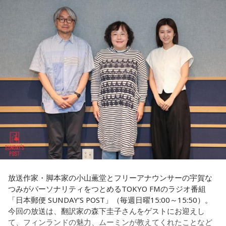
『ゆとりくんがすごい』という話をよく聞いていて、すごい
ら、あの日、列車に乗っていて亡くなった方のご遺族の方に
気になっていました」と語り、今回の出演を熱烈オファーし
お目にかかりたいんです」
たことを明かします。
8月5日、いのはなトンネルの近くでは、慰霊の集いが開かれ
◆「今いちばんすごい人」と聞いて実現した初対談
ます。年々、乗客で銃撃を体験された方の出席は少なくな
きゃりーは、いろんなところからゆとりくんのお話を聞くこ
り、去年はわずかにお二人でした。でも、出席される方の数
とが多かったそうで、クリエイティブディレクター・千原徹
は、不思議と減ることがありません。
也さんとのランチでも「今、きゃりーちゃんくらいの世代で
一番すごいんじゃないかな」と名前が挙がり、その後、ゆと
毎年、新たに銃撃を知った人たちが一度は手を合わせたいと
りくんのYouTubeチャンネルにOKAMOTO’Sのレイジさんが
出演していた回を見て「すごく話しやすそうな人だなと思っ
訪ねて下さるのだそうです。
た」と興味を持ったそうです。
去年の慰霊の集いに参列された、列車の車掌として乗務して
一方のゆとりくんも、きゃりーについて「物心ついたときか
いた女性の方のお孫さんがおっしゃった言葉を胸に刻みたい
らスターでした」と笑顔で答えます。同世代で誕生日も11カ
と思います。
放送作家・脚本家の小山薫堂とフリーアナウンサーの宇賀な
月違いという共通点に加え、10代向けカルチャー・ファッシ
つみがパーソナリティをつとめるTOKYO FMのラジオ番組
ョン誌「HR」の同じ号に掲載されていたことも判明し、2人
「日本郵便 SUNDAY’S POST」（毎週日曜15:00～15:50）。
は当時を懐かしく振り返ります。ゆとりくんは「僕はスナッ
「祖母は亡くなるまでずっと、『あの時、列車を発車させな
今回の放送は、翻訳家の森下圭子さんをゲストにお迎えし
プの1人みたいな感じでしたけど、きゃりーさんは表紙。ずっ
ければよかった……』そう言っていました」
て、フィンランドの魅力、ムーミンが教えてくれたことなど
とスターでした」と語り、「同じ雑誌に出ていたってことで