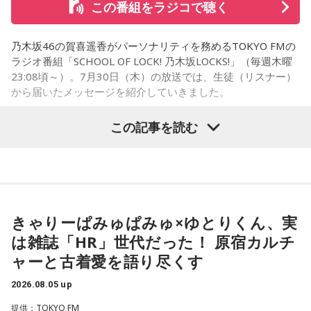
この番組をラジコで聴く
とすさまじい音が迫ります。アメリカ軍のP51・ムスタング
数機が低空で接近、満員の「419列車」に向かって、何度も
乃木坂46の賀喜遥香がパーソナリティを務めるTOKYO FMの
何度も容赦なく銃弾を撃ち込んできたのです。数分前まで、
ラジオ番組「SCHOOL OF LOCK! 乃木坂LOCKS!」（毎週木曜
日曜昼下がりの穏やかだった車内は、あちこちからうめき声
23:08頃～）。7月30日（木）の放送では、生徒（リスナー）
が聞こえ、人が折り重なるように倒れて、一面、血の海と化
から届いたメッセージを紹介していきました。
しました。
この記事を読む
中央本線を走る特急「あずさ」
乃木坂46の賀喜遥香
この銃撃で亡くなった方は、警視庁の公式発表で52名。大半
の方が即死とみられ、地元の方によって、現場近くで荼毘に
＜生徒からのメッセージ＞
付されたといいます。
「遥香先生にお知らせです！ 私は、夏休みに恋人と初めて2
きゃりーぱみゅぱみゅ×ゆとりくん、実
人で東京に行きます。ディズニーに行く予定ですが、お互い
は雑誌「HR」世代だった！ 原宿カルチ
「実は列車銃撃の調査を始めた頃、犠牲となった方で、お名
に乃木坂46が好きなので、もし『真夏の全国ツアー2026』東
ャーと古着愛を語り尽くす
前が分かっていたのは、わずかお一人だったんです」
京公演が当たれば、遥香先生のタオルを持って観に行きま
す！」（大阪府 19歳）
2026.08.05 up
そう話すのは、八王子市在住の齊藤勉さん、68歳。現在、
提供：TOKYO FM
◆当たりますように♡