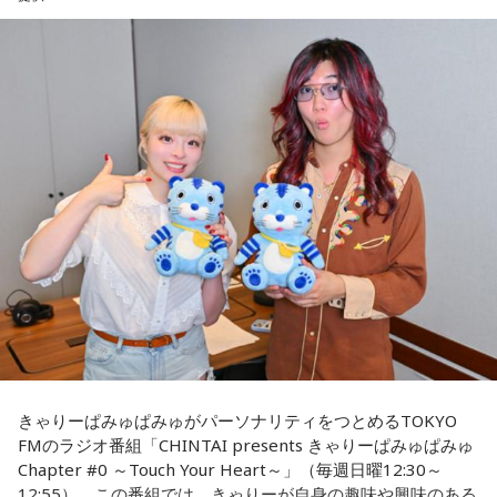
「いのはなトンネル列車銃撃遭難者慰霊の会」の会長を務め
ていらっしゃいます。
賀喜：夏休みに恋人と東京に行くっていいね！ でも、夏のデ
ィズニーは暑いよ～。昔、私も夏に行ったことがあるけど、
ディズニーって基本外だから、めちゃくちゃ暑いんだよね。
齊藤さんは23歳の時、市が行った「八王子の空襲と戦災の記
日陰に入ったとしても、まあ知れてるじゃない（笑）？ せっ
録」の編集に関わったことで、戦没者のご遺族の方とお逢い
かくかわいくして恋人と来たのに、汗でびちゃびちゃになっ
して、戦争体験の聞き取り調査を行うようになりました。た
て「前髪が崩れちゃった……」ってなっちゃうかもしれない。
だ、普通の空襲は、家の場所を調べれば、お住まいになって
いた人が分かりますが、列車の乗客は、たまたま乗り合わせ
だから、ちゃんと暑さ対策グッズをいろいろ持って行ったほ
うがいいよ！ ハンディファンとか、タオルとか、持っていく
た人ばかりで、調査は困難を極めたんですね。
んだよ！ 熱中症になっちゃうからね。
そこで、齊藤さんをはじめ本の編集委員の皆さんは、新聞や
当たったら神宮公演も観に来てくれるみたいだけど、神宮も
テレビなどの協力を得て、ときには、新聞に「尋ね人」の広
暑いからね（笑）。恋人と2人で観に来てくれたのに、暑くて
告も出しながら、列車に乗っていた人を探しました。まだ新
汗をかいて「前髪がなくなっちゃった……」ってなっちゃうか
もしれないから（笑）。対策グッズを持ってきてね！ 私の名
聞やテレビの影響力が強かった時代、終戦40年を前に、健在
前タオルと一緒に汗拭き用のタオルも持ってきて（笑）。
きゃりーぱみゅぱみゅがパーソナリティをつとめるTOKYO
のご遺族も多く、次から次へと名乗り出ていらして、およそ8
FMのラジオ番組「CHINTAI presents きゃりーぱみゅぱみゅ
割の亡くなった方のお名前が判明しました。
「当たったら」だもんね、来てくれたらいいな……当たれ
Chapter #0 ～Touch Your Heart～」（毎週日曜12:30～
（笑）！ だって、2人で来てほしいもん。もしディズニーに
12:55）。この番組では、きゃりーが自身の趣味や興味のある