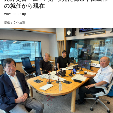
重だったので「太」を組み合わせました
の就任から現在
CLAPPER / club JOULE / club vijon / CONPASS / DROP / FANJ
ニー / かわにしなつき / きのぽっぽ / cupid tem / ぎゅる子 /
twice / FootRock&BEERS / hillsパン工場 / JANUS / OSAKA
3．プロに入ってからの初任給は何に使いましたか？
Guiano / Ku:ui / kurage / クレイジーウォウウォ!! / Groggy-
2026.08.06 up
MUSE / OSAKA RUIDO / Pangea / soma / SUNHALL /
野球のベルト
Froggy / #KTCHAN / KEPURA / 声にならないよ / Cosmic
提供：文化放送
VARON / なんばHatch（10日のみ）
Mauve / こたに / THE・ステレオギャング / 最強マンボウ修
4．コンビニで必ず買うものは？
羅ぼうや / サウルス / Sakurashimeji / THE CLOCKWISE / 笹
●チケット：
サラダチキン
川真生 / さちかぜあきの / 砂月凜々香 / さとう。 / sanetii /
3DAYS PASS（全会場共通3日間通し券） ￥12,000
ざらばんし / THE ALTO / The_eek / JIJIM / シベリアンハス
SATURDAY/SUNDAY/MONDAY PASS（全会場共通・各日1日
5．座右の銘
キー / 寿理 / XinU / zoo zoo sea / STRAWDAY / すなお / スラ
券） ￥5,000
努力
ンプガール / sorato(band) / DURDN / 多次元制御機構よだか
【注意事項】
/ Dannie May / タヌ-Tanu- / チセツナガラ / つきみ / でかく
※1ドリンク700円（税込） 別途必要 。
6．何歳から野球を始めましたか？ そのころの憧れのプロ野
てまるい。 / TENSONG / 友成空 / TRAёLL / トンボコープ /
※ドリンク代はPASS交換時にお支払いいただきます。
球選手は？
7co / ナナヲアカリ / niina / Name the Night / 猫背のネイビ
※ドリンクチケットはPASS1枚につき1枚ご購入いただきま
10歳から始めて、大谷翔平選手に憧れていました
ーセゾン / 猫は液体 / NELKE / ผ้าอ้อม99999 / PURPLE
す。(3DAYS PASSの方も1枚となります)
BUBBLE / Hi-Fi Un!corn / pachae / 春風レコード / Pixie
7．一軍出場した時の登場曲は決まっていますか？
※ドリンクチケットは なんばHatchを除く、MINAMI
Monster / HINONABE / 陽真 / ファジーデイズ / FINLANDS
｢らしさ｣ Official髭男dism
WHEEL開催ライブハウスで期間中に限り使用可。
/ Faulieu. / プッシュプルポット / 物品販売 / THE FRANK VOX
※モッシュ・ダイブ等の危険行為は一切禁止。