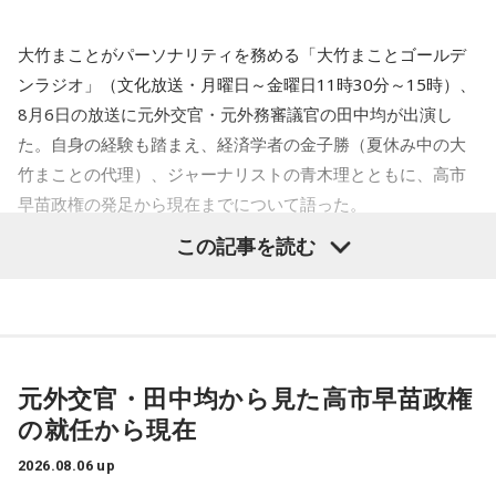
/ Furui Riho / blend house / Broken my toybox / ポップし
8．日本食以外で好きな食べ物は？
※10月10日（土）のみ、なんばHatchをライブ会場として使
なないで / ホピーハイボ / WHITE ASH / 奔走狂走局 / 前髪ぱ
ステーキ
大竹まことがパーソナリティを務める「大竹まことゴールデ
用いたします。
っつん少年 / みーぽん。 / 紫 今 / Meg Bonus / Messy last
ンラジオ」（文化放送・月曜日～金曜日11時30分～15時）、
なんばhatchには10/10(土)当日有効なMINAMI WHEEL PASS
girl / メとメ / もさを。 / MON7A / やさしいみらい / 夜叉子 /
9．今一番欲しいものは？
8月6日の放送に元外交官・元外務審議官の田中均が出演し
をお持ちの方がご入場いただけます。
山田タケシ / 八生 / 由薫 / 友希 / YUSII / 余生 / 夜々 / （夜
夏服
た。自身の経験も踏まえ、経済学者の金子勝（夏休み中の大
※チケット代には販売事務手数料¥1,000（税込）を含みま
と）SAMPO / Lavt / らくだのこぶX / らそんぶる / Lanaruta /
竹まことの代理）、ジャーナリストの青木理とともに、高市
す。
爛漫天国 / 梨駆 / Re:name / Luov / Leina / RED in BLUE /
10．野球以外での「こだわり」はありますか？
早苗政権の発足から現在までについて語った。
（イベント中止による払い戻しの場合、販売事務手数料を除
LET ME KNOW / レトロマイガール！！ / roi bob / wata /
サウナでの整え方
いた金額を払い戻します）
この記事を読む
OneOnceOver / ん・フェニ
青木理
「（前回の田中均の出演が）9ヶ月前。高市早苗政権が
※出演者の変更に伴う払い戻しはいたしません。
11．最近嬉しかったことはなんですか？
できた直後ぐらいでした。外交も含めた高市政権のおよそ10
※当日券の発売は未定です。
and more!! ※50音順
後輩達の夏の大会の活躍
ヶ月間、内政も含めてどうご覧になっていますか？」
※大阪府の条例により夜7時以降は、16歳未満のお客様は保
護者同伴の上ご入場ください。
●会場：ANIMA / AtlantiQs / BEYOND / BIGCAT / BRONZE /
12．川和高校は神奈川県内トップクラスの進学校だと伺って
田中均
「ハッキリ言うと期待外れ。期待外れどころか日本経
※6歳以上チケット必要。未就学児入場不可。
元外交官・田中均から見た高市早苗政権
CLAPPER / club JOULE / club vijon / CONPASS / DROP / FANJ
います。大学進学ではなくプロの道を志した理由を、教えて
済にとって相当なダメージがあるんじゃないか、という気が
※夕方以降にのみ入場が可能になるチケットを後日、限定枚
の就任から現在
twice / FootRock&BEERS / hillsパン工場 / JANUS / OSAKA
いただけますか？ また、高校時代に学んだことでプロの世
してなりません。特に政治というか統治の手法というか。要
数で発売予定です。
MUSE / OSAKA RUIDO / Pangea / soma / SUNHALL /
界でも役立っていることがあれば教えてください。
するに国を治めるとき、過去の総理大臣って特に昔は派閥の
2026.08.06 up
●主催： 主催：FM802 / MINAMI WHEEL 2026事務局
VARON / なんばHatch（10日のみ）
プロ野球という最高峰の環境でプレーしたかったので、高卒