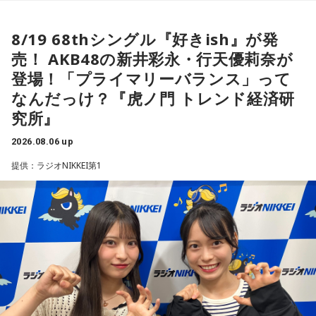
出演：櫻井哲夫、神保 彰、向谷 実
本日、第三弾出演アーティスト120組を発表！すでに発表済
※詳細は公式サイトをご確認ください
【イベント詳細】
8/19 68thシングル『好きish』が発
みの257組を加えた総勢377組の出演日も発表しました。
Maxell presents FM802 MINAMI WHEEL 2026
売！ AKB48の新井彩永・行天優莉奈が
また3DAYS PASS／1DAY PASSのオフィシャル三次先行も受付
●開催日時：2026年10月10日（土）・10月11日（日）・10
◆タワーレコードで応募抽選キャンペーン＆インストアイベ
登場！「プライマリーバランス」って
中！いち早くチケットをゲットしてください！
ント開催
月12日（月・祝）
なんだっけ？『虎ノ門 トレンド経済研
●出演アーティスト：
究所』
Maxell presents FM802 MINAMI WHEEL 2026は、FM802
ニューアルバム『SO-DAYONE !』の発売を記念し、タワーレ
10/10(土) 出演
コードでは応募抽選キャンペーンと購入者特典企画を実施し
が主催するライブハウス回遊型ショーケースイベントです。
2026.08.06 up
AARON / IRIS MONDO / 赤いくらげ / Aki / あたらよ / 雨烏 /
ます。また、2026年10月17日（土）には、タワーレコード
1999年のスタート以来、大阪・ミナミエリアのライブハウス
荒巻勇仁 / アンと私 / anewhite / EVE OF THE LAIN / いろか
新宿店にて発売記念インストアイベントの開催も決定。櫻井
提供：ラジオNIKKEI第1
を舞台に開催し、今年で28回目を迎えます。
哲夫、神保 彰、向谷 実の3人がアルバムに込めた思いなどを
にほへと / weak.butterfly / EMNW / 大宮陽和 / OKYO / 奥崎
語る、ここでしか聞けない貴重なトークに加え、かつしかト
海斗 / オハ / omeme tenten / ORCALAND / kasane / 叶夢 /
今年も関西の学生アーティストを対象としたオーディション
リオとして初の「サイン握手会」をおこないます。
Gum-9 / ガラクタ / ガラスの靴は落とさない / カラノア /
「MINAMI WHEEL -New Age-」を実施。
KI_EN / 来島エル / きばやし / Gyubin / くがあくた / grating
＜リリースイベント概要＞
8月18日（火）に心斎橋BIGCATにて実演最終審査を開催し、
イベント内容：かつしかトリオのメンバーによるトーク＆サ
hunny / Grape Kiki / クロムレイリー / GeTO / COPES / ココ
この審査を勝ち抜いたアーティストが『Maxell presents
イン握手会
ラシカ / Cosmola / kohamo / ゴホウビ / サカキナオ / THE
FM802 MINAMI WHEEL 2026』への出演権を獲得します。
開催日：2026年10月17日（土）
KING OF ROOKIE / 佐久間龍星 / TheΣ / 札幌某所 / THE
開催時間：14:00スタート（集合時間：13:45）