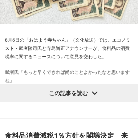
武田
「そうですね」
ことですし、その『Moment of Silence』は実は『Moment
of Prayer』、祈りの瞬間と
キャンベル
「何を考えてもいいわけです。これはすごく大事
いうところから発展しているということがあります。
なところでして、私たち一人一人が、今ここにいない人たち
1940年にナチス・ドイツによるロンドンへの大規模攻撃・ブ
に対するストーリー、記憶だったり事実だったり、それを思
リッツクリークが
8月6日の「おはよう寺ちゃん」（文化放送）では、エコノミ
い起こしながら共感をしたり、その人が経たであろう苦しみ
始まった時に、イギリスでは毎晩9時に1分間の『Moment of
スト・武者陵司氏と寺島尚正アナウンサーが、食料品の消費
ですとか、それが何を意味するかということをこの1分間の中
Prayer』という
税率に関するニュースについて意見を交わした。
で思いを寄せるということが多いと思うんですね。少なくと
運動が始まったわけですね。夜9時に必ず1分間、全ての国民
も自分の経験としては、そういうことがとっても多いんで
武者氏「もっと早くできれば尚のことよかったなと思います
が平和を、勝利を、そして亡くなった人たちのその慰霊とい
す。
ね」
うことを考えるということがずっと戦時中続いていたわけで
ということで、この黙祷と、黙祷が捧げられている人々、そ
す。
この記事を読む
の時のその瞬間ですとか背景ですとか、そのことのストーリ
政府は5日の臨時閣議で、食料品の消費税率を来年4月から2
今もウクライナで、私は先月、現地で毎日体験しましたけれ
ーや表現、私たちはそれをどういうふうに受け止められてい
年間に限り、現在の8％から1％に引き下げる基本方針を決定
ども、朝の9時に、歩いている人、車に乗ってる人たちは全て
るかということはとても大事なことだと思います。
した。消費税率の引き下げは1989年に導入されて以来、初め
足を止め、車を止め、1分間の黙祷をすることがずっと4年間
で、今回この平和式典が行われ、史上最多の国が参加をして
てとなる。2029年度に「所得に連動したきめ細かな給付」制
続いているわけです」
いるわけですけれども、これはとっても良いことだと思いま
度を本格導入するまでの「つなぎ」と位置付けられていて、
食料品消費減税1％方針を閣議決定 来
す。けれど、この一つの背景として懸念すべきなのが、今年
中低所得者の支援や物価高対策を目的とする。秋の臨時国会