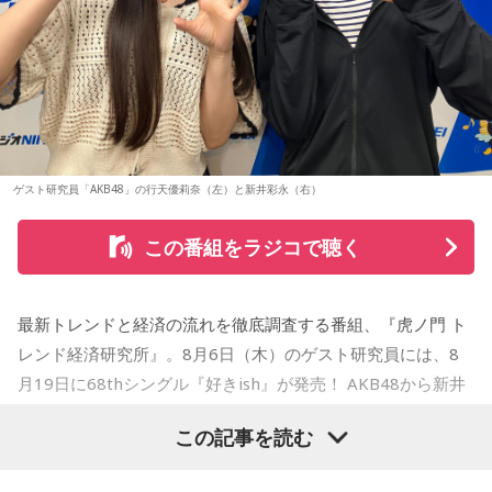
「KLP48」時代のエピソードも大公開！ このほか、9月26日
のホールツアーは各地で大きな熱狂をもって迎えられた。
Sundae May Club / gb / SherLock / 終活クラブ / Shom / 水
チョーキューメイ / D’ypcys / Tyrkouaz / テレビ大陸音頭 /
（土）・27日（日）にKアリーナ横浜で開催される「THREE
2023年、オリジナル1stアルバム『M.R.I_ミライ』を発表。先
平線 / スーパー登山部 / SUKEROQUE / ステレオドロシー /
Togoz / tonerico / ドミノンストップ / 中島寂 / ニューアヤカ
CONCEPTS LIVE」の詳細情報などAKB48情報満載の30分で
行配信したタイトル曲も連続してジャズチャート1位となり、
The Slumbers / Sezko / TiDE / 大東まみ / 台所きっちん /
/ NEK! / ネ★ナイト / Bye-Bye-Handの方程式 / Pastel Tang
す！
3度目の全国ツアーはソールドアウト続出。2024年、さらに
CheChe / 月追う彼方 / 月と徒花 / Daisycall / DeNeel / デビ
Club / パスピエ / harha / HALLEY / Hello Hello / Be my Girl
突き抜けたサウンドで構築された2ndアルバム『ウチュウノ
ューまでスラストンズ / Telepathy / Doona / '97,Kids / なき
アバレンボー』をリリース。それに伴うホールツアーは前回
/ ピストン少女 / HIKKA / 秘めごと / ひゅ〜どろん / POOLS /
解説は、日本経済新聞客員編集委員の鈴木亮、進行はフリー
を大きく上回る動員を記録した。
ごと / Natsudaidai / 名無し之太郎 / Nape / ねぎ塩豚丼 /
FUJIBASE / BLACK BERRY TIMES / a frankenlouie / ブラン
アナウンサーの栗林さみ。
ゲスト研究員「AKB48」の行天優莉奈（左）と新井彩永（右）
No.MEN / PAIL OUT / パキルカ / ハク。 / バチカン市国に愛
デー戦記 / フリージアン / Voice Connect / the Po / bokula. /
そして2025年秋には巨匠ドン・マレーをエンジニアに迎えた
されたい / PULPS / 板歯目 / ひおり / 日乃まそら / Viewtrade
PompadollS / Massclub / まつむら かなう / 丸山純奈 / ミー
LAレコーディングによる3rdアルバム『“Organic” feat. LA
この番組をラジコで聴く
/ First Love is Never Returned / フジタカコ / Black petrol /
Strings』をリリース。続いておこなわれたツアーも大盛況の
マイナー / MisiiN / 皆川溺集合体 / mibuki / muk / Maverick
うちに幕を閉じた。続く2026年は台北、ソウルで初の海外公
Fluffy / BlueVeil / Baby Canta / BESPER / berry meet /
Mom / meiyo / 名誉伝説 / mekakushe / MONONOKE / 桃色
演を開催。大熱狂の観客はワールドワイドの人気を裏付ける
HONEBONE / MĀRAJAQK / まおた / maya twiggy / めっちゃ
最新トレンドと経済の流れを徹底調査する番組、『虎ノ門 ト
ドロシー / 808 / yummy'g / 『ユイカ』 / 夕方と猫 / YU’S
ものとなった。
美人 / メリクレット / 望月ヒナタ / 山合圭吾 / 山本大斗 / 吉凶
レンド経済研究所』。8月6日（木）のゲスト研究員には、8
(ex.YUTORI-SEDAI) / yutori / 揺らいで凪 / 「夜と同時に、動
わからず、 / Yobahi / LAZWARD PIANO / ラナメリサ /
月19日に68thシングル『好きish』が発売！ AKB48から新井
き出す。」 / Rip van cats / RIP DISHONOR / リュベンス /
Laughing Hick / Lala / Lyka / Яu-a / ルサンチマン /
彩永・行天優莉奈が登場します！ 新井彩永は18期研究生時代
Re.ripe / ルイ / ろぜっと° / wapiti
この記事を読む
LEODRAT / Redhair Rosy / 浪漫派マシュマロ / WORSTRASH
の「ラジオiNEWS」以来、およそ3年ぶりの出演。行天優莉奈
10/11(日) 出演
は初出演になります。