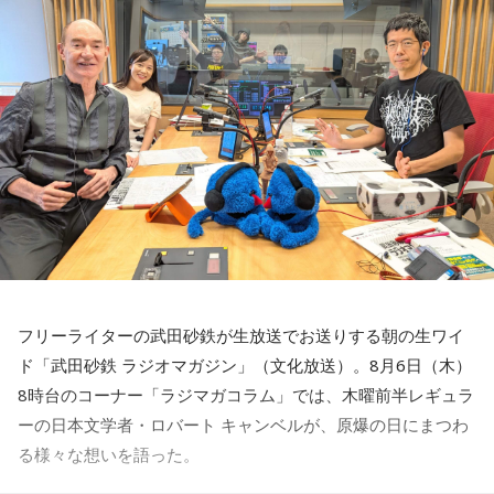
煽ったりもしてきたけど。あれはある種のポピュリズム的な
全国トップクラスの広さを誇る水面で、潮位によってスター
発言に近かった、という面も持つ、ということでしょうか」
ト時の景色が変わるため、各レーサーの動向にも注目が集ま
る。
金子勝
「ポピュリズムの面もあるけれど。もう少し言うと、
すべてを考慮したうえで、すべてをとることはできない。バ
当番組は、現地・ボートレース徳山から生中継。地元・山口
ランスをとると言っても、あれもこれも、というのは無理な
放送（KRY）のラジオパーソナリティ・原田かおりをゲスト
ので。計算したうえで何がもっとも利益があるか、と思考す
に迎え、実況・進行を文化放送の高橋将市アナウンサーが担
るプロセスが消えていて。ある種のイデオロギーみたいなも
当し、緊迫した空気と現地の熱気を、音声ならではの圧倒的
のでボン、といってそれを貫くことが政治だと思い込んでい
な臨場感で全国のリスナーへ伝える。
るのではないか、と」
【特別番組概要】
青木
「はい」
フリーライターの武田砂鉄が生放送でお送りする朝の生ワイ
■番組名： 『ボートレースライブ プレミアムGⅠ 第40回レデ
ド「武田砂鉄 ラジオマガジン」（文化放送）。8月6日（木）
ィースチャンピオン優勝戦 実況中継』
金子
「中国は気に入らないこともたくさんあるけど、貿易の
8時台のコーナー「ラジマガコラム」では、木曜前半レギュラ
■放送日時： 2026年8月11日（火・祝） 午後4時30分～5時
利益やいろいろ考えたうえで、ここまでは許される、ここか
ーの日本文学者・ロバート キャンベルが、原爆の日にまつわ
00分
らはいけない、みたいな計算をしなければいけない。（高市
る様々な想いを語った。
その他ネット各局 ： 午後4時30分～4時55分
首相は）そういう計算ができない人、という印象を持ちま