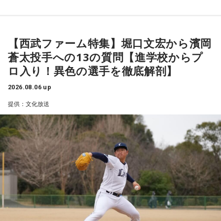
10/12(月・祝) 出演
Arche / Ayllton / 青いガーネット / Aonowa / AKAMONE /
ao / 青木陽菜 / ELEVEN OCEAN / インタールード / V;error /
Akyk / あすなろ白昼夢 / Absolute area / AND CALL. /
「経済のキホン！」のコーナーでは国や地方自治体などの基
汐れいら / aint lindy / Esteban / Ettone / ENEMY FLECK /
UNFAIR RULE / Iga Nana / ISHIGURE / 171 / IBUKI /
礎的財政収支「プライマリーバランス」について徹底調査！
【西武ファーム特集】堀口文宏から濱岡
えんぷてい / o_all / All I Clacks / OSHIKIKEIGO / OddRe: / お
irienchy / インナージャーニー / WeekendAll / Wisteria /
「プライマリーバランス」の基礎知識から、赤字と黒字の考
蒼太投手への13の質問【進学校からプ
風呂と街灯 / カドマチ / 上川周平とじゃがいもフィルハーモ
UEBO / Wash My Friday / ウルトラ寿司ふぁいやー / エイハ
え方、今の日本が置かれている状況、高市内閣の方針まで、
ニー / かわにしなつき / きのぽっぽ / cupid tem / ぎゅる子 /
ロ入り！異色の選手を徹底解剖】
ブ / えびちる / エルスウェア紀行 / ENBASE / オートコード /
国の将来を左右する指標についてわかりやすく解説するほ
Guiano / Ku:ui / kurage / クレイジーウォウウォ!! / Groggy-
oh!! 真珠s / osage / Ochunism / Offo tokyo / おとなりにぎん
か、食品の消費税1％になった場合、収支バランスはどうなる
2026.08.06 up
Froggy / #KTCHAN / KEPURA / 声にならないよ / Cosmic
が計画 / katawara / KamiCat / Khamai Leon / カライドスコ
のか？ についても詳しく検証します。AKB48の "さえちゃん"
提供：文化放送
Mauve / こたに / THE・ステレオギャング / 最強マンボウ修
ープ / 川後陽菜 & YONAKA Band / CAT ATE HOTDOGS / 極
"てんてん" はこれらの重要な課題についてしっかり理解する
羅ぼうや / サウルス / Sakurashimeji / THE CLOCKWISE / 笹
東飯店 / Gill Snatch / QOOPIE / Good Grief / Cloudy / 海月に
ことができたでしょうか？！
川真生 / さちかぜあきの / 砂月凜々香 / さとう。 / sanetii /
さされたら / CRAZY BLUES / KeNN / 幻想痛 / Kono / 古墳シ
ざらばんし / THE ALTO / The_eek / JIJIM / シベリアンハス
スターズ / komsume / コロブチカ / ザ・あどばん / THE
後半の「AKB48研究所！」のコーナーでは、AKB48について
キー / 寿理 / XinU / zoo zoo sea / STRAWDAY / すなお / スラ
JAPANESE PRIDE / SATOH / SABOTEMPLE / さゆに！ /
徹底調査！ 8月19日発売の68thシングル『好きish』について
ンプガール / sorato(band) / DURDN / 多次元制御機構よだか
Sundae May Club / gb / SherLock / 終活クラブ / Shom / 水
選抜メンバー・新井彩永が曲の聴きどころ、すでに再生回数
/ Dannie May / タヌ-Tanu- / チセツナガラ / つきみ / でかく
平線 / スーパー登山部 / SUKEROQUE / ステレオドロシー /
が700万回を超えたMVの内容について語るほか、行天優莉奈
てまるい。 / TENSONG / 友成空 / TRAёLL / トンボコープ /
The Slumbers / Sezko / TiDE / 大東まみ / 台所きっちん /
が参加しているカップリング曲『渦の巻き方』についても詳
7co / ナナヲアカリ / niina / Name the Night / 猫背のネイビ
CheChe / 月追う彼方 / 月と徒花 / Daisycall / DeNeel / デビ
しく伺います。行天優莉奈が今年3月まで活動していた