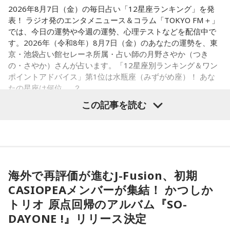
2026年8月7日（金）の毎日占い「12星座ランキング」を発
る」という気づきを得て、掃除の時間に机の上で松田聖子さ
表！ ラジオ発のエンタメニュース＆コラム「TOKYO FM＋」
んの「青い珊瑚礁」を歌いながら一発芸を披露。最初は教室
では、今日の運勢や今週の運勢、心理テストなどを配信中で
が静まり返ったものの、その後は「あんなに無口だった転校
す。2026年（令和8年）8月7日（金）のあなたの運勢を、東
生が急に変なことをやり出した」と話題になり、「お前、お
京・池袋占い館セレーネ所属・占い師の月野さやか（つき
もろいな」「遊ぼうや」と友達の輪が一気に広がったといい
の・さやか）さんが占います。「12星座別ランキング＆ワン
ます。
ポイントアドバイス」第1位は水瓶座（みずがめ座）！ あな
たの星座は何位……？
この出来事をきっかけに、「笑いは武器になる」と実感。
「自分を認めてもらうには、人を笑わせればいい」という体
この記事を読む
験が、芸人としての原点になったと振り返ります。
さらに、ショートフィルムの賞を受賞した際には、憧れだっ
【1位】水瓶座（みずがめ座）
た松田聖子さんからトロフィーを受け取る機会もありまし
「もっと自由でいいんだ！」と、自分らしい生き方が見えて
た。思いを伝えようとしたものの、感激のあまり「文法はめ
きそうな日。義務で続けてきたことより、楽しくて夢中にな
ちゃくちゃだし、早口で喋ったもんだから、ただただ引きつ
海外で再評価が進むJ-Fusion、初期
れることを選ぶと流れが変わります。人と違っても大丈夫。
らせてしまいました」と当時を振り返り、苦笑いを見せまし
CASIOPEAメンバーが集結！ かつしか
今夜にでも「本当はこう生きたい」を自由に書き出してみ
た。
て。
トリオ 原点回帰のアルバム『SO-
DAYONE !』リリース決定
【2位】双子座（ふたご座）