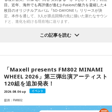
あなたの行動力が誰かの心に火をつける日。今日は周りの反
目。近年、海外でも再評価が進むJ-Fusionの魅力を凝縮した4
応を気にするより「私はこれがやりたい！」を大切にしてみ
お気に入りのステーキ店を尋ねられると、ゴリさんは「エメ
枚目のオリジナルアルバム『SO-DAYONE !』リリースが決
て。あなたが楽しそうに動くほど仲間も集まってきそうで
ラルドです」と即答。なかでもプレミアムリブステーキにつ
定。本作を通して、3人が原点回帰の先に描いた新たなサウン
す。今夜、明日すぐできる小さな一歩を決めてから寝てみて
いては、「脂の乗り方、柔らかさ、肉の質がもうレベルが違
ドと、進化を続ける現在地に迫ります。
ね。
います」と熱く語り、長年愛される名店の魅力を紹介しまし
た。
【6位】獅子座（しし座）
この記事を読む
太陽が獅子座を照らす今は、自分の人生を自分で演出してい
一方、「お手紙を書きたくなる場所」を尋ねられると、迷わ
かつしかトリオ（左から：櫻井哲夫、神保 彰、向谷 実）
くとき。「もっと私らしくていい」と許可を出すことで魅力
ず「沖縄の海」と回答。水中眼鏡をつけて海に潜り、「音を
が開いていきます。遠慮せず好きなことを表現してみて。夜
塞がれた瞬間に、幻想的な世界を勝手に水が演出してくれ
は理想の自分になったつもりで未来を想像してみましょう。
る」と表現します。さらに、水中から見上げる水面には「太
◆ファンとの会話から生まれた「SO-DAYONE !」
陽の光に反射した美しい光のライン」が広がり、「365日飽
【7位】魚座（うお座）
「Maxell presents FM802 MINAMI
きない。同じ顔を見せないんですよ、自然が」と、その美し
直感の中に「これからの幸せ」のヒントが隠れていそう。損
伝説的フュージョンバンド、カシオペアの初期メンバー3人に
さを語りました。そして海へ向け、「『美しくいてくれてあ
WHEEL 2026」第三弾出演アーティスト
得や正解より、なぜか惹かれるものを大切にしてみてくださ
よる、かつしかトリオが、4枚目のオリジナルアルバム『SO-
りがとう』という手紙は書きたくなります」と、故郷への深
120組を追加発表！
い。心が喜ぶ選択が新しいご縁につながるかも。夜は好きな
DAYONE !』を10月14日（水）にリリースすることを発表し
い愛情をのぞかせました。
音楽を聴きながら、叶えたい未来をイメージしてね。
ました。近年、海外の若いリスナーを中心に再び注目を集め
イベント
2026.08.06 up
ているJ-Fusion。本作は、その王道ともいえる爽快かつパワフ
最後に、ゴリさんが「今、想いを伝えたい方」として名前を
【8位】乙女座（おとめ座）
ルなサウンドへ原点回帰した、かつしかトリオ渾身のニュー
提供：FM802
挙げたのは、ボクシング元世界王者の具志堅用高さんでし
「ちゃんとしなきゃ」を少し緩めると、毎日がもっと楽しく
アルバムとなっています。
た。今年で世界王座獲得から50年という節目の年を迎えるこ
なりそうです。効率や正しさだけではなく、自分が心地よく