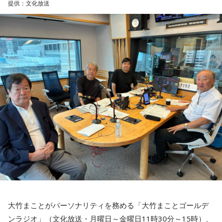
長、外務大臣、大蔵大臣を務めた人がなって。総理大臣に就
提供：文化放送
（事務局構成団体＝FM802/ウドー音楽事務所/キョードー大
でのプロを目指して入学しました。
いたときに基本的な事項の知識は相当、あったわけです。知
阪/GREENS CORPORATION/サウンドクリエーター/清水音泉/
●チケット：
川和高校野球部監督の平野先生に週一回コメントを貰ってい
識があることが総理大臣の条件だとは言いません。でもそれ
スマッシュウエスト/ソーゴー大阪/ページ・ワン/夢番地）
3DAYS PASS（全会場共通3日間通し券） ￥12,000
た野球ノートは今でも毎日記入して日々の練習の質の向上に
のない人がなったなら、もう少し人の話を聴くべきではない
●特別協賛：マクセル株式会社
SATURDAY/SUNDAY/MONDAY PASS（全会場共通・各日1日
役立っています。
か、という気がします」
●協賛： ZIPPO / tabiwa by WESTER
券） ￥5,000
●協力：大阪音楽大学 / ZIP-FM
【注意事項】
13．入団テストでは1球ごとに『今の球はどうでしたか？』
青木
「初の女性総理で、近年多かった世襲でもない。外務大
※1ドリンク700円（税込） 別途必要 。
と確認していたそうですが、
プロに入って、自分の感覚と実
臣や財務大臣の経験もない。裏を返せば旧来型の政治の文脈
※ドリンク代はPASS交換時にお支払いいただきます。
際のデータがいちばん違っていた球はありますか？
の中とは違うかたちで出てきたと。肯定的にとらえている人
※ドリンクチケットはPASS1枚につき1枚ご購入いただきま
ストレート（自分が思っていたより空振りが取れる球質をし
も多いと思うんです。ただ外交の話でいうと、ずいぶん前の
す。(3DAYS PASSの方も1枚となります)
ていました）
話ですが、例の『台湾有事は存立危機事態だ』発言で中国と
※ドリンクチケットは なんばHatchを除く、MINAMI
の関係がおかしくなった。あれは迂闊というか知識がなかっ
WHEEL開催ライブハウスで期間中に限り使用可。
★濱岡蒼太（はまおか・そうた）
2007年10月10日生ま
たのか、あるいは意図的な発言だったのか」
※モッシュ・ダイブ等の危険行為は一切禁止。
れ。神奈川県横浜市出身。左投げ左打ち、投手。川和高校か
※10月10日（土）のみ、なんばHatchをライブ会場として使
ら、2025年育成ドラフト4位で西武に入団。神奈川県屈指の
田中
「最初は迂闊に、どんどん詰められて『何を！』という
用いたします。
進学校・川和高校から大学を経ずにプロ入りするのは異例
気持ちが出てきて、しゃべってしまった、ということかと思
大竹まことがパーソナリティを務める「大竹まことゴールデ
なんばhatchには10/10(土)当日有効なMINAMI WHEEL PASS
で、入団テストを経て育成ドラフト指名を受けた。
った。でもよくよく状況を考えると、違うのではと。要する
ンラジオ」（文化放送・月曜日～金曜日11時30分～15時）、
をお持ちの方がご入場いただけます。