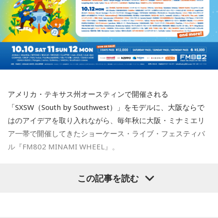
込められた思いや、サウンドを形作った楽器の特徴を知りな
8月18日（火）に心斎橋BIGCATにて実演最終審査を開催し、
かけにホロスコープと出会い、星よみによる人生プロデュー
がらアルバムを聴くことで、楽曲の細部や各メンバーのプレ
スの道へ。著書『山芋シンデレラ』。経営者から個人まで幅
この審査を勝ち抜いたアーティストが『Maxell presents
イに新たな発見が生まれ、作品をより深く味わうことができ
広くサポートしている。
るでしょう。
FM802 MINAMI WHEEL 2026』への出演権を獲得します。
Webサイト：
https://selene-uranai.com/
YouTube：
https://www.youtube.com/@ataru-uranai
J-Fusionの魅力を現代に響かせるとともに、進化を続けるかつ
また、MINAMI WHEEL 2026公式アプリもリリース！アーテ
しかトリオの現在地と新たな可能性を示す1枚がここに完成し
ィストラインナップから観たいアーティストを登録してマイ
ました。
タイムテーブルを作れたり、エリアマップで各ライブハウス
アメリカ・テキサス州オースティンで開催される
へのアクセスをチェックができるなど他にも便利な機能がた
「SXSW（South by Southwest）」をモデルに、大阪ならで
◆メンバー3人による恒例の全曲試聴会を生配信
くさん！すでにお持ちの方はアップデートを、まだお持ちで
はのアイデアを取り入れながら、毎年秋に大阪・ミナミエリ
ない方は今すぐダウンロードして、当日までお待ちくださ
8月7日（金）19:00より、かつしかトリオのメンバー3人によ
ア一帯で開催してきたショーケース・ライブ・フェスティバ
い！
る恒例の全曲試聴会をYouTubeで生配信します。メンバーの
ル『FM802 MINAMI WHEEL』。
楽しいトークとともに、ニューアルバム『SO-DAYONE !』の
収録曲をひと足早く紹介。それぞれの楽曲の聴きどころや制
まだ見ぬアーティストとの出会いも、お気に入りのアーティ
今年も『Maxell presents FM802 MINAMI WHEEL 2026』
作に込めた思いなどを、メンバー自身が解説。アルバムをよ
ストを追いかけながらライブハウスを巡る楽しみも、
この記事を読む
り深く楽しめる貴重な機会に触れることができます。
として、10月10日（土）、11日（日）、12日（月・祝）の3
MINAMI WHEELならでは。
日間にわたり、ミナミエリア一帯のライブハウス21会場で、
今年も大阪・ミナミの街から、新たな音楽との出会いをお届
＜かつしかトリオ『SO-DAYONE !』全曲試聴会＞
450組以上のアーティストが出演します。
配信日時：2026年8月7日（金）19:00～
けします。どうぞご期待ください。