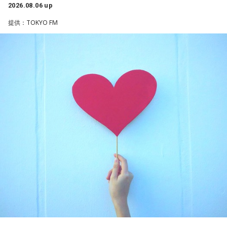
としても活動。2019年公開の映画「洗骨」はモスクワ国際映
2026.08.06 up
画祭に出品されるなど国内外で高い評価を受け、日本映画監
提供：TOKYO FM
督協会新人賞を受賞しました。また、「おきなわ新喜劇」の
旗揚げやYouTube「ゴリ★オキナワ」などを通じて、故郷・
沖縄の魅力を発信し続けています。
本土復帰当時の記憶はありませんが、「僕らは“復帰っ子”と言
われている」と話すゴリさん。両親からは、復帰直後の沖縄
の活気や、ドルから円への切り替えをめぐる混乱を聞いて育
ちました。なかでも「『円になったほうがお金が減る』と文
句を言っていた」というエピソードは、当時ならではの出来
事として印象に残っているそうです。
小学生の頃に、「旅行に行こう」と言われて沖縄を離れ、大
阪へ。しかし翌朝、父親の姿はなく、「今日からおじさんと
おばさんと暮らすんだよ」と告げられます。「映画みたいな
嘘みたいな話で」と振り返るように、突然始まった新生活に
戸惑い、転校先でも誰とも話せない日々が続きました。
孤独を感じるなかで、「何かしなきゃ」との思いから、クラ
スの人気者の行動を観察。「面白いことをやると人が集ま