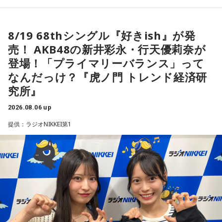
07. Last Train To Summer
き出す。」 / Rip van cats / RIP DISHONOR / リュベンス /
月12日（月・祝）
「経済のキホン！」のコーナーでは国や地方自治体などの基
08. Black Ice
Re.ripe / ルイ / ろぜっと° / wapiti
●出演アーティスト：
礎的財政収支「プライマリーバランス」について徹底調査！
09. TANBI（耽美）
8/19 68thシングル『好きish』が発
10/10(土) 出演
10.TanTan
「プライマリーバランス」の基礎知識から、赤字と黒字の考
10/11(日) 出演
売！ AKB48の新井彩永・行天優莉奈が
AARON / IRIS MONDO / 赤いくらげ / Aki / あたらよ / 雨烏 /
え方、今の日本が置かれている状況、高市内閣の方針まで、
Arche / Ayllton / 青いガーネット / Aonowa / AKAMONE /
登場！「プライマリーバランス」って
荒巻勇仁 / アンと私 / anewhite / EVE OF THE LAIN / いろか
国の将来を左右する指標についてわかりやすく解説するほ
＜かつしかトリオライブ情報＞
Akyk / あすなろ白昼夢 / Absolute area / AND CALL. /
なんだっけ？『虎ノ門 トレンド経済研
にほへと / weak.butterfly / EMNW / 大宮陽和 / OKYO / 奥崎
か、食品の消費税1％になった場合、収支バランスはどうなる
『かつしかトリオ COBALT EXPRESS TOUR 2026』
UNFAIR RULE / Iga Nana / ISHIGURE / 171 / IBUKI /
海斗 / オハ / omeme tenten / ORCALAND / kasane / 叶夢 /
究所』
のか？ についても詳しく検証します。AKB48の "さえちゃん"
10月24日（土）@東京 かつしかシンフォニーヒルズ モーツ
irienchy / インナージャーニー / WeekendAll / Wisteria /
ァルトホール ※ソールドアウト！
Gum-9 / ガラクタ / ガラスの靴は落とさない / カラノア /
"てんてん" はこれらの重要な課題についてしっかり理解する
2026.08.06 up
10月31日（土）@福岡 福岡市民ホール 中ホール
UEBO / Wash My Friday / ウルトラ寿司ふぁいやー / エイハ
KI_EN / 来島エル / きばやし / Gyubin / くがあくた / grating
ことができたでしょうか？！
11月03日（火・祝）@大阪 森ノ宮ピロティホール
提供：ラジオNIKKEI第1
ブ / えびちる / エルスウェア紀行 / ENBASE / オートコード /
hunny / Grape Kiki / クロムレイリー / GeTO / COPES / ココ
11月07日（土）@愛知 中日ホール
oh!! 真珠s / osage / Ochunism / Offo tokyo / おとなりにぎん
ラシカ / Cosmola / kohamo / ゴホウビ / サカキナオ / THE
後半の「AKB48研究所！」のコーナーでは、AKB48について
11月13日（金）@東京 東京国際フォーラム ホールC
が計画 / katawara / KamiCat / Khamai Leon / カライドスコ
KING OF ROOKIE / 佐久間龍星 / TheΣ / 札幌某所 / THE
※ライブの詳細は公式サイトをご確認ください
徹底調査！ 8月19日発売の68thシングル『好きish』について
ープ / 川後陽菜 & YONAKA Band / CAT ATE HOTDOGS / 極
HAMIDA SHE'S / the bercedes menz / さらさ (Band Set) /
選抜メンバー・新井彩永が曲の聴きどころ、すでに再生回数
東飯店 / Gill Snatch / QOOPIE / Good Grief / Cloudy / 海月に
三四少女 / She Side Ship / Jene / chef's / Ciely / シトナユイ
が700万回を超えたMVの内容について語るほか、行天優莉奈
＜かつしかトリオ プロフィール＞
さされたら / CRAZY BLUES / KeNN / 幻想痛 / Kono / 古墳シ
/ 至福ぽんちょ / SYAYOS / 13.3g / Jonah / 杉本ラララ / 鈴木
が参加しているカップリング曲『渦の巻き方』についても詳
2021年、初期CASIOPEAに在籍した櫻井哲夫（Ba）、神保 彰
スターズ / komsume / コロブチカ / ザ・あどばん / THE
実貴子ズ / スパノヴァ特急 / speel plaats / 3markets[ ] / セ
（Dr）、向谷 実（Key）によって結成。2022年に配信された
しく伺います。行天優莉奈が今年3月まで活動していた
JAPANESE PRIDE / SATOH / SABOTEMPLE / さゆに！ /
新曲はiTunes Storeジャズチャート1位を獲得し、全国7か所
カンドバッカー / セブンス・ベガ / Chimothy→ / ちゃくら /