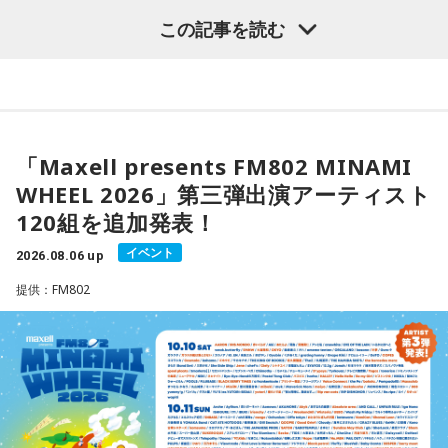
ん。楽しい、心地いいという感覚を取り戻すことで次の流れ
収録曲には、疾走感あふれる「Twilight Run」、軽快なカッ
今年も『Maxell presents FM802 MINAMI WHEEL 2026』
この記事を読む
が見えてきます。今日は仕事を早めに切り上げて好きなこと
ティングが印象的なタイトル曲「SO-DAYONE !」、スリリン
として、10月10日（土）、11日（日）、12日（月・祝）の3
をして過ごして。
グなハイスピード・フュージョンを展開する「Cobalt
日間にわたり、ミナミエリア一帯のライブハウス21会場で、
Express」など、かつしかトリオの魅力を存分に味わえる楽
【12位】蠍座（さそり座）
450組以上のアーティストが出演します。
曲が並びます。さらに、メンバーにとって恩師ともいえる作
心の奥で「もうこのままでは違う」と感じていたことが浮か
曲家・村井邦彦から提供された「Paris-Nice」も収録。洗練
び上がるかもしれません。でも、それは生き方を変えるため
された美しいメロディが、アルバムに上質な彩りを添えてい
本日、第三弾出演アーティスト120組を発表！すでに発表済
「Maxell presents FM802 MINAMI
の大切なサイン。無理に答えを出さず、本音を大切にしてみ
ます。
みの257組を加えた総勢377組の出演日も発表しました。
て。夜は「本当はどうしたい？」と自分に問いかけてみまし
WHEEL 2026」第三弾出演アーティスト
また3DAYS PASS／1DAY PASSのオフィシャル三次先行も受付
ょう。今日はスマホから離れて、好きな音楽や香りと一緒に
シティポップを想起させるサウンドや、メロディアスなミデ
120組を追加発表！
ゆっくり過ごしましょう。
中！いち早くチケットをゲットしてください！
ィアムナンバー、テクニカルかつファンキーなプレイまで、
多彩な音楽性を凝縮。それぞれの楽曲から異なる風景や物語
イベント
2026.08.06 up
【今日の一言メッセージ】
が立ち上がり、まるで世界中を巡る旅のような広がりを感じ
Maxell presents FM802 MINAMI WHEEL 2026は、FM802
提供：FM802
今日は火星にバーテックスというポイントが重なる日。運命
させます。楽曲ごとの表情を楽しむだけでなく、アルバムを
が主催するライブハウス回遊型ショーケースイベントです。
に導かれ、新時代の生き方やお役目に気がついたり、直感が
通して聴くことで生まれる深い没入感も、本作の大きな魅力
1999年のスタート以来、大阪・ミナミエリアのライブハウス
降りてきたりするかも！ ぜひアドバイスを参考に行動してみ
のひとつ。
てくださいね。
を舞台に開催し、今年で28回目を迎えます。
ブックレットには、メンバー3人がそれぞれの視点から楽曲や
■監修者プロフィール：月野さやか（つきの・さやか）
制作背景を語るセルフライナーノーツに加え、今回のレコー
今年も関西の学生アーティストを対象としたオーディション
東京・池袋占い館セレーネ所属。元野村證券トップセールス
ディングで使用した楽器の解説を写真とともに掲載。演奏に
「MINAMI WHEEL -New Age-」を実施。
という異色の経歴を持つ占星術師。自身の人生の転機をきっ