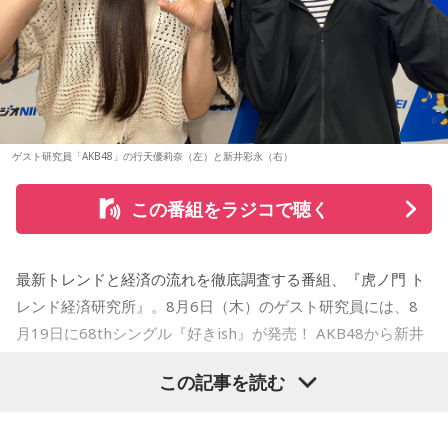
HAMIDA SHE'S / the bercedes menz / さらさ (Band Set) /
開催店舗：タワーレコード新宿店 9Fイベントスペース
また、MINAMI WHEEL 2026公式アプリもリリース！アーテ
※詳細は公式サイトをご確認ください
三四少女 / She Side Ship / Jene / chef's / Ciely / シトナユイ
ィストラインナップから観たいアーティストを登録してマイ
/ 至福ぽんちょ / SYAYOS / 13.3g / Jonah / 杉本ラララ / 鈴木
タイムテーブルを作れたり、エリアマップで各ライブハウス
実貴子ズ / スパノヴァ特急 / speel plaats / 3markets[ ] / セ
へのアクセスをチェックができるなど他にも便利な機能がた
＜リリース情報＞
カンドバッカー / セブンス・ベガ / Chimothy→ / ちゃくら /
くさん！すでにお持ちの方はアップデートを、まだお持ちで
チョーキューメイ / D’ypcys / Tyrkouaz / テレビ大陸音頭 /
ない方は今すぐダウンロードして、当日までお待ちくださ
アルバム「無敵」
ゲスト研究員「AKB48」の行天優莉奈（左）と新井彩永（右）
Togoz / tonerico / ドミノンストップ / 中島寂 / ニューアヤカ
い！
/ NEK! / ネ★ナイト / Bye-Bye-Handの方程式 / Pastel Tang
この番組をラジコで聴く
発売日：2026年10月14日（水）
Club / パスピエ / harha / HALLEY / Hello Hello / Be my Girl
まだ見ぬアーティストとの出会いも、お気に入りのアーティ
仕様：CD
/ ピストン少女 / HIKKA / 秘めごと / ひゅ〜どろん / POOLS /
ストを追いかけながらライブハウスを巡る楽しみも、
レーベル：ヤマハミュージックコミュニケーションズ
FUJIBASE / BLACK BERRY TIMES / a frankenlouie / ブラン
MINAMI WHEELならでは。
最新トレンドと経済の流れを徹底調査する番組、『虎ノ門 ト
デー戦記 / フリージアン / Voice Connect / the Po / bokula. /
＜収録曲＞
今年も大阪・ミナミの街から、新たな音楽との出会いをお届
レンド経済研究所』。8月6日（木）のゲスト研究員には、8
01. Twilight Run
PompadollS / Massclub / まつむら かなう / 丸山純奈 / ミー
けします。どうぞご期待ください。
月19日に68thシングル『好きish』が発売！ AKB48から新井
02. SO-DAYONE !
マイナー / MisiiN / 皆川溺集合体 / mibuki / muk / Maverick
彩永・行天優莉奈が登場します！ 新井彩永は18期研究生時代
03. Cobalt Express
この記事を読む
Mom / meiyo / 名誉伝説 / mekakushe / MONONOKE / 桃色
【イベント詳細】
の「ラジオiNEWS」以来、およそ3年ぶりの出演。行天優莉奈
04. Marmalade Island
ドロシー / 808 / yummy'g / 『ユイカ』 / 夕方と猫 / YU’S
Maxell presents FM802 MINAMI WHEEL 2026
05. Paris-Nice
は初出演になります。
06. Journey To Aurora
(ex.YUTORI-SEDAI) / yutori / 揺らいで凪 / 「夜と同時に、動
●開催日時：2026年10月10日（土）・10月11日（日）・10