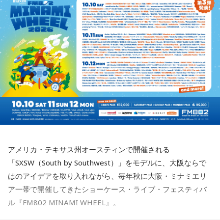
とに触れ、「手紙を書きたい」と温かい想いを語りました。
続けられる方法を探してみて。仕事のやり方を変えるのもお
アルバムタイトルのきっかけとなったのは、あるコンサート
すすめ。今日は一つだけ「やらなくていいこと」を決めてみ
での出来事。演奏後のMCで、メンバーとファンが「やっぱり
＜番組概要＞
ましょう。
J-Fusionは良いよね」という思いを分かち合うなかで生まれた
番組名：日本郵便 SUNDAY'S POST
言葉が、「SO-DAYONE !（そうだよね！）」でした。この言
放送日時：毎週日曜 15:00～15:50
【9位】牡牛座（おうし座）
葉から着想を得た向谷 実を中心に制作が進められ、短期間で
パーソナリティ：小山薫堂、宇賀なつみ
いつもの安心感から少しだけ外へ出てみると、新しい楽しみ
アルバムの骨格が作り上げられていきました。
番組Webサイト：
https://www.tfm.co.jp/post/
が見つかりそう。大きく変える必要はありません。「ちょっ
番組公式X：
@sundayspost1
と気になる」を試してみるくらいで十分です。今日は行って
レコーディングでは、メンバーがそれぞれの演奏環境で個別
みたいお店や場所を一つ探して、誰かを誘ってみてくださ
に収録する手法を採用。各パートを緻密に構築することで、
い。
フュージョンならではの精密なアレンジと、3人それぞれの個
性が際立つ強固なアンサンブルを実現しています。制作を進
【10位】蟹座（かに座）
めるなかでは、かつしかトリオにとっても多くの新たな発見
周りを喜ばせることに一生懸命になりすぎて、自分の楽しみ
や気づきが生まれ、それらが楽曲をさらに発展させる原動力
を忘れていないか確認したい日。今日は誰かのためではなく
となっていきます。メンバーそれぞれが培ってきた経験と感
アメリカ・テキサス州オースティンで開催される
「私が嬉しいから」を選んでみてください。今夜は自分だけ
性を持ち寄りながら、これまでにないアプローチにも向き合
「SXSW（South by Southwest）」をモデルに、大阪ならで
の小さなご褒美時間を作ると心が整いそうです。
ったことで、3人の新たな可能性を感じさせる作品へと仕上が
はのアイデアを取り入れながら、毎年秋に大阪・ミナミエリ
っています。
ア一帯で開催してきたショーケース・ライブ・フェスティバ
【11位】山羊座（やぎ座）
頑張ることが当たり前になっているなら、今日は少し力を抜
ル『FM802 MINAMI WHEEL』。
◆多彩な楽曲が描き出す、旅のようなアルバム体験
いてみて。成果を出すことだけが人生の豊かさではありませ