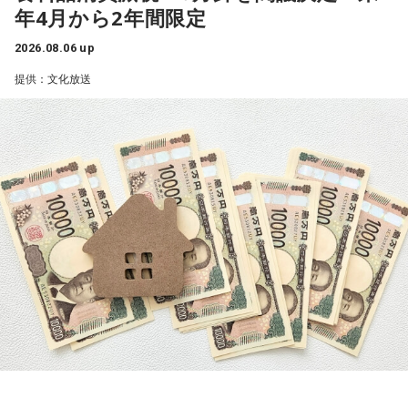
武田
「毎日ですか！」
年4月から2年間限定
の5月、ニューヨークの国連本部で開催された「核不拡散条約
に関連法案を提出する方針だという。
（NPT）再検討会議」が行われ、3回連続で成果文書が調印さ
キャンベル
「毎日です。毎日やってるわけですね。日本で
2026.08.06 up
れない、つまり実際にNPTという世界の核拡散を防ぐための
寺島アナ
「食品の消費税1％に引き下げ、武者さん、これはど
は、関東大震災の翌年、1924年の9月1日に、一周忌と言いま
提供：文化放送
取り決めがそのまま無力と言いますか、止まってしまったと
うご覧になってますか？」
すか、記念事業が東京で行われた時に、
いう現実があるわけです。
初めて1分間の黙祷というものがあり、そこから普及している
今回2月からアメリカがイランに対する攻撃、イランの核兵器
武者氏
「ようやくということですけど、私は非常に前向きな
ということです。
開発に関する問題が再燃されていて、アメリカが反対をする
大変な第一歩だと思いますね。いよいよ本格的なサナエノミ
今、阪神淡路大震災の1月17日と東日本大震災の3.11、それ
という形で調印ができなかったことを受けて、今年の8月6日
クスが起動するというように期待しています」
から8月は6日と9日の二つの原爆の日に、必ず1分間の黙祷と
のこの式典があるということは、やっぱり思い出したいなと
いうものがあります。
思います」
食料品を対象とすることで、幅広い層が減税の恩恵を受ける
一般にprayer（祈り）は、神に何か祈りを捧げて亡くなった
ことになるとみられている。ただ、財源の確保が進まない
方々の魂のために祈るということになるんですけど、日本の
武田
「はい」
と、中長期的な財政の悪化の懸念から、長期金利の上昇と円
その1分間の黙祷で、誰が何を思うかっていうことは別に規定
安が進んで、減税の効果と相殺するおそれがあるという指摘
がないんですね」
キャンベル
「で、今年の5月2日にニューヨークで行われた国
もされている。
連のその会議で、NGOの協議会が行われていまして、2024年
武田
「そうですね」
にノーベル平和賞を獲った日本の被団協（日本原水爆被害者
政府が掲げる中低所得者への給付を加えた消費税の実質ゼロ
団体協議会）で、去年事務局長になられた濱住治郎さんとい
化は、財源に年間5兆円の穴をあけることになる。原油高など