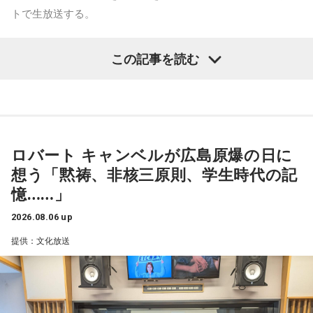
本が失うものは非常に大きい」
利益やいろいろ考えたうえで、ここまでは許される、ここか
トで生放送する。
らはいけない、みたいな計算をしなければいけない。（高市
青木
「はい」
首相は）そういう計算ができない人、という印象を持ちま
女子レーサーの頂点を決するプレミアムGⅠ競走「レディース
この記事を読む
す」
チャンピオン」。今年で40回目を迎えるこのレースは、山口
田中
「私も外務省で安全保障政策に携わったときにね。安全
県にある「ボートレース徳山」を舞台に開催される。
保障というのは平和をつくる作業だから、相手を構えさせる
田中
「総理大臣ってどういう職なのかというと、おっしゃる
出場できるのは、前年度覇者や直前のGⅡレディースオールス
ことはなんの益（えき）もない、と。あんたが敵だ、あんた
ように、すべてのことを考えて日本にとっていちばん良いこ
ター優勝者、GⅢオールレディース優勝者といった優先出場者
に向けて抑止力を強める、など。そんなことはソ連のように
とはなんだ、という思考形態がないといけない。当然ですけ
に加え、選考期間内に高い勝率を残した総勢52名の女子レー
明確な対立軸があるなら別だけど、中国は日本にとって最大
ロバート キャンベルが広島原爆の日に
ど。そういう考えができない人は総理大臣にふさわしくない
サーたち。優勝賞金1,300万円と、「真夏の女王」の称号を懸
の貿易相手国で、いまは違うけど最大のインバウンドの流入
想う「黙祷、非核三原則、学生時代の記
わけです」
け、白熱のレースを繰り広げる。
国だし、投資国で。本来、隣国同士が角突き合わせるなんて
憶……」
愚かなことはあり得ない。そうなることを承知したうえで言
このあと高市政権に関する解説が続いた。
舞台となる「ボートレース徳山」は、笠戸湾の奥に位置する
2026.08.06 up
ったんですか、と。それはなんのために、ということにな
海水面。周辺が山や島に囲まれているため強風が遮られ、年
提供：文化放送
る」
間を通して穏やかな風が吹く「インコース有利」な水面とし
て知られている。
青木
「対中感情が悪い、というのは恐らく、日本国民の多く
一方で、干満の差が激しいという特徴もあり、満潮に向かう
がそう感じているところもある。メディアが煽ったり政治が
時間帯にはさばき勝負になることも。波乱の展開となれば、