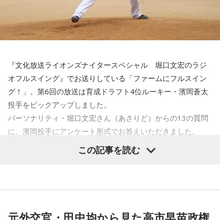
ーセゾン / 猫は液体 / NELKE / ผ้าอ้อม99999 / PURPLE
ューまでスラストンズ / Telepathy / Doona / '97,Kids / なき
「KLP48」時代のエピソードも大公開！ このほか、9月26日
BUBBLE / Hi-Fi Un!corn / pachae / 春風レコード / Pixie
ごと / Natsudaidai / 名無し之太郎 / Nape / ねぎ塩豚丼 /
（土）・27日（日）にKアリーナ横浜で開催される「THREE
Monster / HINONABE / 陽真 / ファジーデイズ / FINLANDS
No.MEN / PAIL OUT / パキルカ / ハク。 / バチカン市国に愛
CONCEPTS LIVE」の詳細情報などAKB48情報満載の30分で
/ Faulieu. / プッシュプルポット / 物品販売 / THE FRANK VOX
されたい / PULPS / 板歯目 / ひおり / 日乃まそら / Viewtrade
す！
/ Furui Riho / blend house / Broken my toybox / ポップし
/ First Love is Never Returned / フジタカコ / Black petrol /
『文化放送ライオンズナイタースペシャル 堀口文宏のラジ
なないで / ホピーハイボ / WHITE ASH / 奔走狂走局 / 前髪ぱ
Fluffy / BlueVeil / Baby Canta / BESPER / berry meet /
解説は、日本経済新聞客員編集委員の鈴木亮、進行はフリー
オフルスイング』でお送りしている「ファームにフルスイン
っつん少年 / みーぽん。 / 紫 今 / Meg Bonus / Messy last
HONEBONE / MĀRAJAQK / まおた / maya twiggy / めっちゃ
アナウンサーの栗林さみ。
グ！」。第6回の放送は育成ドラフト4位ルーキー・濱岡蒼太
girl / メとメ / もさを。 / MON7A / やさしいみらい / 夜叉子 /
美人 / メリクレット / 望月ヒナタ / 山合圭吾 / 山本大斗 / 吉凶
投手をピックアップしました。
山田タケシ / 八生 / 由薫 / 友希 / YUSII / 余生 / 夜々 / （夜
わからず、 / Yobahi / LAZWARD PIANO / ラナメリサ /
パーソナリティ・堀口文宏さん（あさりど）からの13の質問
と）SAMPO / Lavt / らくだのこぶX / らそんぶる / Lanaruta /
Laughing Hick / Lala / Lyka / Яu-a / ルサンチマン /
に、濱岡投手にアンケート形式でお答えいただきました。
爛漫天国 / 梨駆 / Re:name / Luov / Leina / RED in BLUE /
LEODRAT / Redhair Rosy / 浪漫派マシュマロ / WORSTRASH
この記事を読む
LET ME KNOW / レトロマイガール！！ / roi bob / wata /
1．身長、体重、足のサイズ
OneOnceOver / ん・フェニ
10/12(月・祝) 出演
176cm、90kg、27cm
ao / 青木陽菜 / ELEVEN OCEAN / インタールード / V;error /
and more!! ※50音順
汐れいら / aint lindy / Esteban / Ettone / ENEMY FLECK /
2．「蒼太」という名前の由来は？
えんぷてい / o_all / All I Clacks / OSHIKIKEIGO / OddRe: / お
両親の好きな色が青なので、自然色に近い「蒼」と低出生体
元外交官・田中均から見た高市早苗政権
●会場：ANIMA / AtlantiQs / BEYOND / BIGCAT / BRONZE /
風呂と街灯 / カドマチ / 上川周平とじゃがいもフィルハーモ