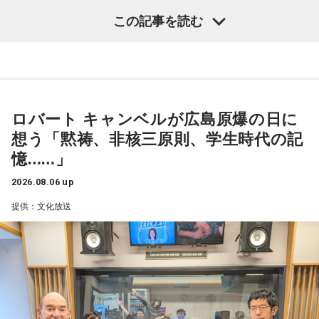
■ネット局： 文化放送を含む14局ネット
す」
ロバート キャンベル
「今、広島では81回目の平和記念式典が
この記事を読む
■ゲスト： 原田かおり（KRYラジオパーソナリティ）
行われていまして、ちょうど今高市総理が就任後、初めての
■実況・進行： 高橋将市（文化放送アナウンサー）
田中
「総理大臣ってどういう職なのかというと、おっしゃる
式典に臨み、挨拶を述べている最中です。で、注目されるの
ように、すべてのことを考えて日本にとっていちばん良いこ
が、非核三原則に触れるか触れないかということでして、先
とはなんだ、という思考形態がないといけない。当然ですけ
ほど見ていましたら、非核三原則のことは『我が国では守っ
ど。そういう考えができない人は総理大臣にふさわしくない
てきた』という趣旨のことをおっしゃっているわけです。そ
ロバート キャンベルが広島原爆の日に
わけです」
れが、これから堅持をするのか、それがどういうことなのか
想う「黙祷、非核三原則、学生時代の記
という言及が
このあと高市政権に関する解説が続いた。
憶……」
なかったようです」
2026.08.06 up
武田砂鉄
「はい」
提供：文化放送
キャンベル
「8時15分に1分間の黙祷がありました。この黙祷
の、日本や世界における歴史を振り返ってみると、実は日本
には独自のあり方というものがありまして。
私たちは『1分』という時間が、わりと共有されているわけで
すけれども、世界では、例えば私が育ったアメリカでは