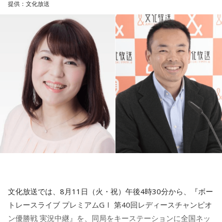
●協賛： ZIPPO / tabiwa by WESTER
提供：文化放送
か、という気がします」
青木
「対中感情が悪い、というのは恐らく、日本国民の多く
●協力：大阪音楽大学 / ZIP-FM
がそう感じているところもある。メディアが煽ったり政治が
青木
「初の女性総理で、近年多かった世襲でもない。外務大
煽ったりもしてきたけど。あれはある種のポピュリズム的な
臣や財務大臣の経験もない。裏を返せば旧来型の政治の文脈
発言に近かった、という面も持つ、ということでしょうか」
の中とは違うかたちで出てきたと。肯定的にとらえている人
も多いと思うんです。ただ外交の話でいうと、ずいぶん前の
金子勝
「ポピュリズムの面もあるけれど。もう少し言うと、
話ですが、例の『台湾有事は存立危機事態だ』発言で中国と
すべてを考慮したうえで、すべてをとることはできない。バ
の関係がおかしくなった。あれは迂闊というか知識がなかっ
ランスをとると言っても、あれもこれも、というのは無理な
たのか、あるいは意図的な発言だったのか」
ので。計算したうえで何がもっとも利益があるか、と思考す
るプロセスが消えていて。ある種のイデオロギーみたいなも
田中
「最初は迂闊に、どんどん詰められて『何を！』という
のでボン、といってそれを貫くことが政治だと思い込んでい
気持ちが出てきて、しゃべってしまった、ということかと思
るのではないか、と」
った。でもよくよく状況を考えると、違うのではと。要する
に中国に対して強硬論的な行動をとることは意図的だったの
青木
「はい」
文化放送では、8月11日（火・祝）午後4時30分から、『ボー
では、と。言う必要はまったくなかった。わざわざ中国を構
トレースライブ プレミアムGⅠ 第40回レディースチャンピオ
えさせる必要があるのか、と。中国を敵国扱いすることで日
金子
「中国は気に入らないこともたくさんあるけど、貿易の
ン優勝戦 実況中継』を、同局をキーステーションに全国ネッ