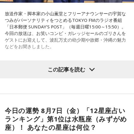
放送作家・脚本家の小山薫堂とフリーアナウンサーの宇賀な
つみがパーソナリティをつとめるTOKYO FMのラジオ番組
「日本郵便 SUNDAY’S POST」（毎週日曜15:00～15:50）。
今回の放送は、お笑いコンビ・ガレッジセールのゴリさんを
ゲストにお迎えして、波乱万丈の幼少期や故郷・沖縄の魅力
などをお聞きしました。
この記事を読む
（左から）パーソナリティの小山薫堂、ゴリさん、宇賀なつ
み
◆“笑いは武器”と気づいた少年時代
今日の運勢 8月7日（金）「12星座占い
ゴリさんは、1972年沖縄県那覇市生まれ。沖縄の本土復帰か
らわずか1週間後に生まれた“復帰っ子”です。1995年に中学時
ランキング」第1位は水瓶座（みずがめ
代の同級生・川田広樹さんとガレッジセールを結成し、バラ
座）！ あなたの星座は何位？
エティ番組などで人気を集めました。2006年からは映画監督