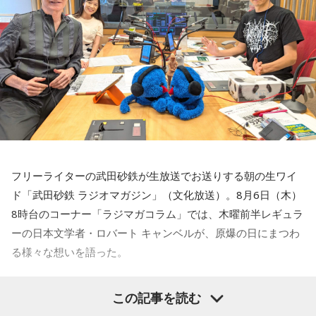
『Moment of Silence』というふうに言われていて、時間が
決められていないんです。30秒だったり40秒だったりという
ことですし、その『Moment of Silence』は実は『Moment
of Prayer』、祈りの瞬間と
いうところから発展しているということがあります。
1940年にナチス・ドイツによるロンドンへの大規模攻撃・ブ
リッツクリークが
始まった時に、イギリスでは毎晩9時に1分間の『Moment of
Prayer』という
フリーライターの武田砂鉄が生放送でお送りする朝の生ワイ
運動が始まったわけですね。夜9時に必ず1分間、全ての国民
ド「武田砂鉄 ラジオマガジン」（文化放送）。8月6日（木）
が平和を、勝利を、そして亡くなった人たちのその慰霊とい
8時台のコーナー「ラジマガコラム」では、木曜前半レギュラ
うことを考えるということがずっと戦時中続いていたわけで
ーの日本文学者・ロバート キャンベルが、原爆の日にまつわ
す。
る様々な想いを語った。
今もウクライナで、私は先月、現地で毎日体験しましたけれ
ども、朝の9時に、歩いている人、車に乗ってる人たちは全て
ロバート キャンベル
「今、広島では81回目の平和記念式典が
この記事を読む
足を止め、車を止め、1分間の黙祷をすることがずっと4年間
行われていまして、ちょうど今高市総理が就任後、初めての