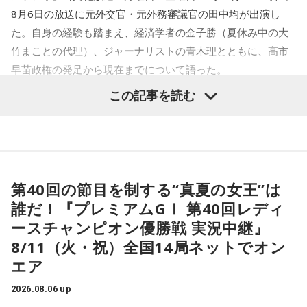
に中国に対して強硬論的な行動をとることは意図的だったの
8月6日の放送に元外交官・元外務審議官の田中均が出演し
※チケット代には販売事務手数料¥1,000（税込）を含みま
では、と。言う必要はまったくなかった。わざわざ中国を構
た。自身の経験も踏まえ、経済学者の金子勝（夏休み中の大
す。
えさせる必要があるのか、と。中国を敵国扱いすることで日
竹まことの代理）、ジャーナリストの青木理とともに、高市
（イベント中止による払い戻しの場合、販売事務手数料を除
本が失うものは非常に大きい」
早苗政権の発足から現在までについて語った。
いた金額を払い戻します）
※出演者の変更に伴う払い戻しはいたしません。
青木
「はい」
この記事を読む
青木理
「（前回の田中均の出演が）9ヶ月前。高市早苗政権が
※当日券の発売は未定です。
できた直後ぐらいでした。外交も含めた高市政権のおよそ10
※大阪府の条例により夜7時以降は、16歳未満のお客様は保
田中
「私も外務省で安全保障政策に携わったときにね。安全
ヶ月間、内政も含めてどうご覧になっていますか？」
護者同伴の上ご入場ください。
保障というのは平和をつくる作業だから、相手を構えさせる
※6歳以上チケット必要。未就学児入場不可。
ことはなんの益（えき）もない、と。あんたが敵だ、あんた
田中均
「ハッキリ言うと期待外れ。期待外れどころか日本経
※夕方以降にのみ入場が可能になるチケットを後日、限定枚
に向けて抑止力を強める、など。そんなことはソ連のように
第40回の節目を制する“真夏の女王”は
済にとって相当なダメージがあるんじゃないか、という気が
数で発売予定です。
明確な対立軸があるなら別だけど、中国は日本にとって最大
誰だ！『プレミアムGⅠ 第40回レディ
してなりません。特に政治というか統治の手法というか。要
●主催： 主催：FM802 / MINAMI WHEEL 2026事務局
の貿易相手国で、いまは違うけど最大のインバウンドの流入
ースチャンピオン優勝戦 実況中継』
するに国を治めるとき、過去の総理大臣って特に昔は派閥の
（事務局構成団体＝FM802/ウドー音楽事務所/キョードー大
国だし、投資国で。本来、隣国同士が角突き合わせるなんて
8/11（火・祝）全国14局ネットでオン
長、外務大臣、大蔵大臣を務めた人がなって。総理大臣に就
阪/GREENS CORPORATION/サウンドクリエーター/清水音泉/
愚かなことはあり得ない。そうなることを承知したうえで言
エア
いたときに基本的な事項の知識は相当、あったわけです。知
スマッシュウエスト/ソーゴー大阪/ページ・ワン/夢番地）
ったんですか、と。それはなんのために、ということにな
識があることが総理大臣の条件だとは言いません。でもそれ
2026.08.06 up
●特別協賛：マクセル株式会社
る」
のない人がなったなら、もう少し人の話を聴くべきではない