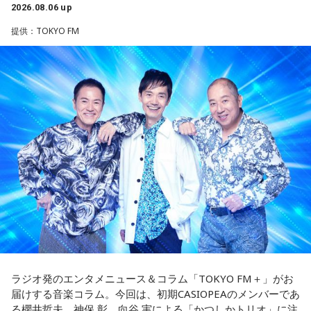
ゴリさん
思いがけない誘いや情報が、次の展開を連れてくるかも！今
2026.08.06 up
日は考え込むより、面白そうな方へ軽やかに動いてみるのが
提供：TOKYO FM
正解です。誰かとの会話から人生のヒントが見つかる予感
◆故郷・沖縄で味わう絶景とグルメ
も。今日は気になる人に自分から連絡してみて。
沖縄を訪れたらぜひ足を運んでほしい場所として、ゴリさん
【3位】天秤座（てんびん座）
は国際通り近くの「せんべろ街」を紹介しました。「そこだ
今日から金星が天秤座へ！！あなた本来の魅力がグッと高ま
け東南アジアの空気感もあるので、1つの場所で2つの旅行を
る時。人とのご縁にも恵まれやすく、嬉しいお誘いや出会い
しているみたい」と、その独特の魅力を語ります。
があるかもしれません。少しおしゃれして人に会うのもおす
すめ。今日は鏡の前で「今の自分が好きなところ」を3つ見つ
なかでもおすすめとして挙げたのが「米仙」です。お酒3杯に
けて褒めてみて！
寿司5貫の組み合わせがリーズナブルな価格で楽しめ、「石垣
牛の握りが絶品」だと紹介。「炙りと生があるんですけど、
【4位】射手座（いて座）
炙らないほうがおすすめです」と、地元ならではの楽しみ方
「もっと面白いことがしたい！」という気持ちが未来を動か
も教えてくれました。
します。今までのやり方にこだわらず、楽しそうな方へ進ん
でみると思わぬ展開が待っていそう。少し大胆なくらいで
さらに、「末廣ブルース」も外せない1軒です。建物のレトロ
OK。今日はこの夏やりたいことを一つ予定に書き込んでみ
感が魅力の豚串専門店で、「タンだとかハラミだとかハツ、
て！
レバーとかを味わいながら、昔ながらの雰囲気が楽しめる」
ラジオ発のエンタメニュース＆コラム「TOKYO FM＋」がお
と話します。「けっこうペッパーが強めで、かなりおいしい
届けする音楽コラム。今回は、初期CASIOPEAのメンバーであ
【5位】牡羊座（おひつじ座）
豚串です」と太鼓判を押しました。
る櫻井哲夫、神保 彰、向谷 実による「かつしかトリオ」に注