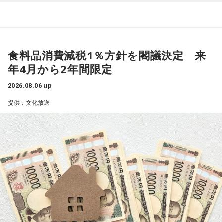
続いているわけです」
式典に臨み、挨拶を述べている最中です。で、注目されるの
が、非核三原則に触れるか触れないかということでして、先
武田
「毎日ですか！」
ほど見ていましたら、非核三原則のことは『我が国では守っ
てきた』という趣旨のことをおっしゃっているわけです。そ
キャンベル
食料品消費減税1％方針を閣議決定 来
「毎日です。毎日やってるわけですね。日本で
れが、これから堅持をするのか、それがどういうことなのか
は、関東大震災の翌年、1924年の9月1日に、一周忌と言いま
年4月から2年間限定
という言及が
すか、記念事業が東京で行われた時に、
2026.08.06 up
なかったようです」
初めて1分間の黙祷というものがあり、そこから普及している
提供：文化放送
ということです。
武田砂鉄
「はい」
今、阪神淡路大震災の1月17日と東日本大震災の3.11、それ
から8月は6日と9日の二つの原爆の日に、必ず1分間の黙祷と
キャンベル
「8時15分に1分間の黙祷がありました。この黙祷
いうものがあります。
の、日本や世界における歴史を振り返ってみると、実は日本
一般にprayer（祈り）は、神に何か祈りを捧げて亡くなった
には独自のあり方というものがありまして。
方々の魂のために祈るということになるんですけど、日本の
私たちは『1分』という時間が、わりと共有されているわけで
その1分間の黙祷で、誰が何を思うかっていうことは別に規定
すけれども、世界では、例えば私が育ったアメリカでは
がないんですね」
『Moment of Silence』というふうに言われていて、時間が
決められていないんです。30秒だったり40秒だったりという