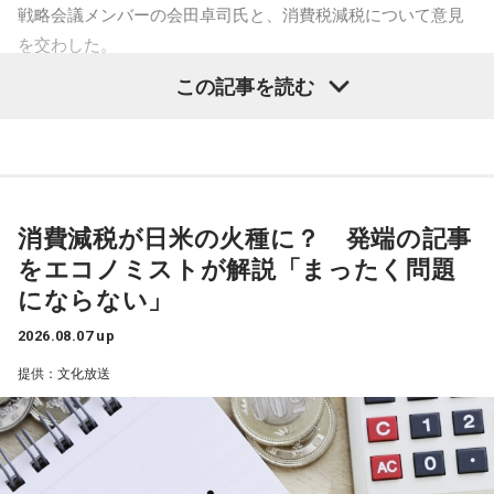
戦略会議メンバーの会田卓司氏と、消費税減税について意見
水谷
「おお～」
を交わした。
一蔵
「これね、楽しんでやってほしいなってものすごい思
この記事を読む
寺島「高市政権が閣議決定した消費税の減税方針が、日米関
う」
係の新たな火種に浮上してきたという日経新聞の記事です。
アメリカの政府高官が円安や金利上昇の抑制に向けて減税に
水谷
「そうですね」
疑問を呈したからだとしています。アメリカの政府高官は、
日本の消費税減税に言及。「選択肢は2つ。減税策を実施する
一蔵
「で、新しい風を持ってきてもらって。大先輩とかもい
消費減税が日米の火種に？ 発端の記事
か、インフレ抑制策を実行するか。私なら後者を優先する」
ると思うんですけど、温かくこの子を迎えて、いい町内会に
をエコノミストが解説「まったく問題
と話したといいます。自民党内では、トランプ政権が積極財
していただければ」
にならない」
政の修正を求めるシナリオを警戒する声が上がりました。閣
水谷
「素晴らしい」
僚経験者の一人は「アメリカが消費税の減税や歳出増にどれ
2026.08.07 up
ほど注文をつけるのか見極める必要がある」このように強調
提供：文化放送
一蔵
「この子のおかげで町内会行事のチラシ1枚、ビラ1枚、
したといいます。消費税減税が日米関係の新たな火種に浮上
変わると思うのよ」
という。アメリカの政府高官が言ったということなんです
が、これ、会田さんはどう捉えていらっしゃいますか？」
水谷
「そうですね。デザインとかも、ちょっと若々しくなっ