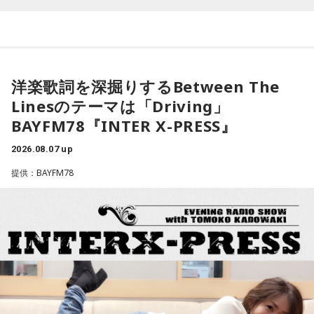
係の新たな火種に浮上してきたという日経新聞の記事です。
と確信している」と述べたといいます。これまでベッセント
アメリカの政府高官が円安や金利上昇の抑制に向けて減税に
長官は円安で日本国債が売られて長期金利が急激に上昇する
疑問を呈したからだとしています。アメリカの政府高官は、
ことがアメリカの長期金利などに及ぼす影響を警戒してきま
日本の消費税減税に言及。「選択肢は2つ。減税策を実施する
した。で、「重要なことは、長年にわたって日本国債が世界
洋楽歌詞を深掘りするBetween The
か、インフレ抑制策を実行するか。私なら後者を優先する」
の金利の基準となってきたことであり、その機能が失われつ
Linesのテーマは「Driving」
と話したといいます。自民党内では、トランプ政権が積極財
つあるというような認識が広まれば、市場にとって好ましく
BAYFM78『INTER X-PRESS』
政の修正を求めるシナリオを警戒する声が上がりました。閣
ない混乱を招くことになる」と語り、その上で「日米の当局
僚経験者の一人は「アメリカが消費税の減税や歳出増にどれ
2026.08.07 up
は、日本国債が非常に安全で健全な資産であるという見解で
ほど注文をつけるのか見極める必要がある」このように強調
完全に一致している」と強調しました。これとごっちゃにな
提供：BAYFM78
したといいます。消費税減税が日米関係の新たな火種に浮上
ってるということなんですかね？」
という。アメリカの政府高官が言ったということなんです
会田「決して利上げをどんどんやれと言ってるのではないわ
が、これ、会田さんはどう捉えていらっしゃいますか？」
けです。ベッセント財務長官のインタビューの趣旨として
会田「ベッセント財務長官のインタビューと、この誰だかよ
は、高市政権の経済政策を支持します、と。投資を拡大する
くわからない匿名の政府高官の発言が混ぜこぜになって、さ
という政策を支持しますというのが総論なわけです。となれ
もベッセント財務長官が日本の消費減税に反対したかのよう
ば、その高市政権の経済政策を推進するように、日銀も適切