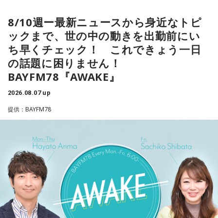
した。で、「重要なことは、長年にわたって日本国債が世界
米音楽界を代表するマルチ・アーティスト、NE-YO。
8/10週ー最新ニュースから身近なトピ
の金利の基準となってきたことであり、その機能が失われつ
R&Bとモダン・カントリーの融合にトライした新作
ックまで、世の中の動きを出勤前にい
つあるというような認識が広まれば、市場にとって好ましく
『HIGHWAY 79』を特集。
ち早くチェック！ これできょう一日
ない混乱を招くことになる」と語り、その上で「日米の当局
は、日本国債が非常に安全で健全な資産であるという見解で
の話題に困りません！
＜8月11日(火)のTOPICS＞
完全に一致している」と強調しました。これとごっちゃにな
BAYFM78『AWAKE』
ってるということなんですかね？」
開催間近！今年25周年＆3日間開催〜サマソニの見どころを
2026.08.07 up
チェックする 「サマーソニック・ガイド2026」。
提供：BAYFM78
会田「決して利上げをどんどんやれと言ってるのではないわ
火曜はTokyo Day-1（8月14日（金））のラインナップに注
けです。ベッセント財務長官のインタビューの趣旨として
目！
は、高市政権の経済政策を支持します、と。投資を拡大する
という政策を支持しますというのが総論なわけです。となれ
＜8月12日(水)のTOPICS＞
ば、その高市政権の経済政策を推進するように、日銀も適切
な金融政策をやってくださいと言ってるわけですから、ベッ
開催間近！今年25周年＆3日間開催〜サマソニの見どころを
セントさんの発言というのは、日本の政府の日銀に対する発
チェックする 「サマーソニック・ガイド2026」。
言と同じなわけです。強い経済成長と物価の安定の両立を目
水曜はTokyo Day-2（8月15日（土））のラインナップに注
指して適切に金融政策をやってください、政府の日本経済再