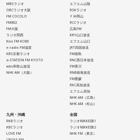
MBSラジオ
エフエム山陰
OBCラジオ大阪
RSKラジオ
＜番組概要＞
FM COCOLO
ＦＭ岡山
番組名：SCHOOL OF LOCK!
FM802
RCCラジオ
パーソナリティ：アンジー校長（アンジェリーナ1/3・
FM大阪
広島FM
Gacharic Spin）、たんぼ教頭（溝上たんぼ）
ラジオ関西
KRY山口放送
放送日時：月曜～木曜 22:00～23:55／金曜 22:00～22:55
Kiss FM KOBE
エフエム山口
番組Webサイト：
https://www.tfm.co.jp/lock/
e-radio FM滋賀
JRT四国放送
番組公式X：
@sol_info
KBS京都ラジオ
FM徳島
α-STATION FM KYOTO
RNC西日本放送
wbs和歌山放送
FM香川
NHK AM（大阪）
RNB南海放送
FM愛媛
RKC高知放送
エフエム高知
NHK AM（広島）
NHK AM（松山）
九州・沖縄
全国
RKBラジオ
ラジオNIKKEI第1
KBCラジオ
ラジオNIKKEI第2
LOVE FM
NHK FM（東京）
CROSS FM