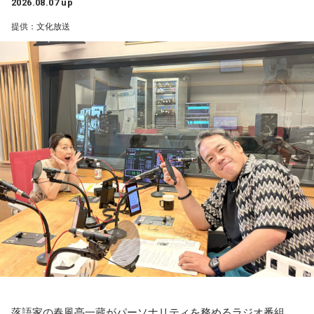
2026.08.07 up
で、思わず「甘～い！」と声に出してしまうこと、間違いな
1989年の導入以来、消費税の減税は初めてのこと。年約は5
提供：文化放送
しだ。
兆円の減収となるものの、代替財源は示されていない。
財政が悪化し、円売りや国債売りを招く懸念もあるが……
スペシャルウィーク前週からスペシャルウィークまで、笑い
が詰まった2週間。この夏をより“旨く”、そして“サンキュ
金子
「いかにも皇室典範をはじめとして、どんどん支持率が
ー！”な時間を届ける『ラジオビバリー昼ズ』は平日11時30分
下がり始めたので、またアベノミクスでバラマキをして甘い
から生放送。
汁をすすってもらって支持率を回復したいって発想しかな
い。なんでそんなことになるのか。もっと言うと、高市さん
を選んだ有権者の責任が問われる」
ニッポン放送「高田文夫のラジオビバリー昼ズ」
■放送日時：2026年8月24日（月）～28日（金）11時30分～
13時
■出演者：
月曜 高田文夫・松本明子／ゲスト 井戸田潤
火曜 東貴博・黒沢かずこ（森三中）／ゲスト 尾形貴弘（パ
落語家の春風亭一蔵がパーソナリティを務めるラジオ番組