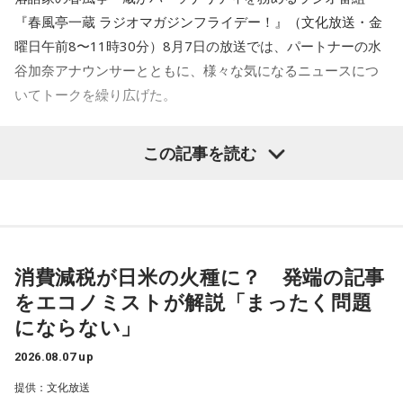
ンサー）
『春風亭一蔵 ラジオマガジンフライデー！』（文化放送・金
水曜 春風亭昇太・乾貴美子／ゲスト 林家正蔵
曜日午前8〜11時30分）8月7日の放送では、パートナーの水
木曜 清水ミチコ・ナイツ
谷加奈アナウンサーとともに、様々な気になるニュースにつ
金曜 高田文夫・松村邦洋・磯山さやか／ゲスト ウエストラ
いてトークを繰り広げた。
ンド
■メールアドレス：
hills@1242.com
水谷
「一蔵さんが気になったニュースは何でしょうか？」
この記事を読む
■ハッシュタグ：#ビバリー昼ズ
■番組HP：
http://www.1242.com/takada/
一蔵
「いい記事だなと思ったのは共同通信の記事で『町内会
長は17歳、広がる輪 名古屋、なり手不足救う』という」
水谷
「どういうことですか、これ？」
消費減税が日米の火種に？ 発端の記事
をエコノミストが解説「まったく問題
一蔵
「名古屋市内の南区のある町内会が、高齢化と皆さんお
にならない」
忙しいということで会長がなかなか決まんなかったと。で、
この17歳の娘さんのお父様の方に町内会長の打診があった
2026.08.07 up
と。しかし53歳のお父様は、どうしても仕事との両立ができ
提供：文化放送
ないということで、困ったなあっていう会議中に17歳の娘さ