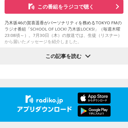
この番組をラジコで聴く
mail:
awake@bayfm.co.jp
た。大学時代に所属していた馬術部では、地域の子どもたち
を招いた体験会が行われており、馬に乗ることで身体を自然
X:
＠AWAKE_again
／
#あうぇいく
乃木坂46の賀喜遥香がパーソナリティを務めるTOKYO FMの
に動かすきっかけになったり、高い視点から景色を見ること
ラジオ番組「SCHOOL OF LOCK! 乃木坂LOCKS!」（毎週木曜
で自信や自己肯定感につながったりする姿を目にしていたと
23:08頃～）。7月30日（木）の放送では、生徒（リスナー）
月曜の放送を聴く
いう。
から届いたメッセージを紹介しました。
今回の訪問を通じて、馬が競技や競走だけではなく、さまざ
火曜の放送を聴く
この記事を読む
まな形で人を支える存在であることを改めて感じた菅井。
乃木坂46の賀喜遥香
「いろいろな形で人を助けてくれる馬たちが今後もいろいろ
水曜の放送を聴く
な場所で幸せに暮らせるようになったらいいな」と願いを語
「私は『真夏の全国ツアー2026』大阪公演2日目に参加しま
った。
した！ 偶然にも遥香先生と髪型がお揃いで、それだけでもす
木曜の放送を聴く
ごくうれしかったし、かわいい遥香先生も、かっこいい遥香
先生もたくさん観ることができて、大満足のライブでした！
アンコールのときに披露していた『551蓬莱』のCMのモノマ
金曜の放送を聴く
ネも関西ならではで、私も昔から観ていたので、とても楽し
くて全力で参加しました（笑）。ツアーも残り少なくなって
きましたが、体調に気を付けて最後まで駆け抜けてくださ