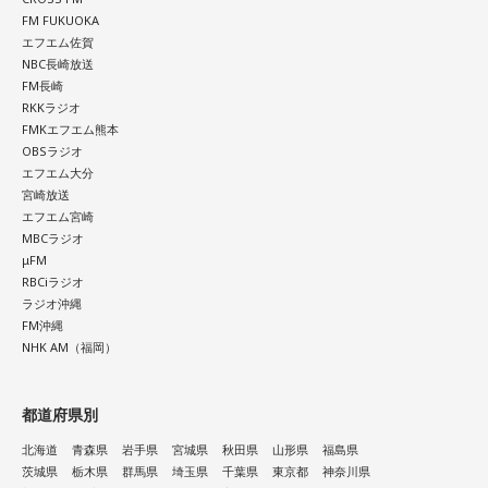
FM FUKUOKA
エフエム佐賀
NBC長崎放送
FM長崎
RKKラジオ
FMKエフエム熊本
OBSラジオ
エフエム大分
宮崎放送
エフエム宮崎
MBCラジオ
μFM
RBCiラジオ
ラジオ沖縄
FM沖縄
NHK AM（福岡）
都道府県別
北海道
青森県
岩手県
宮城県
秋田県
山形県
福島県
茨城県
栃木県
群馬県
埼玉県
千葉県
東京都
神奈川県