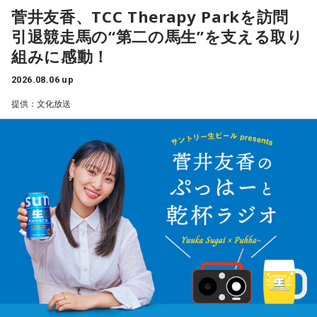
好評「8時のクイズ」や 新作特集「Today’s Pick Up」
す。
菅井友香、TCC Therapy Parkを訪問
など内容盛りだくさん！
金曜日担当DJはBAYFMでもおなじみの、柴田幸子。
引退競走馬の“第二の馬生”を支える取り
組みに感動！
毎週月～木曜日19:00～20:39
2026.08.06 up
DJ：門脇知子
＜8月10日(月)のTOPICS＞
提供：文化放送
mail:
ixp@bayfm.co.jp
山の日直前！登山芸人・桜花さんも登場！
時事問題から身近な話題、最新のスポーツニュースまでわか
X:
@BAYFMixp
／
#bayfmixp
りやすくアプローチします。
あなたの生活に気づきと目覚めをもたらす “アーリー” モーニ
月曜の放送をradikoで聴く
ング・プログラム。
メッセージは番組公式LINEから！
火曜の放送をradikoで聴く
水曜の放送をradikoで聴く
＜8月11日(火)のTOPICS＞
木曜の放送をradikoで聴く
まだまだ間に合う夏の旅行計画！
航空・旅行アナリストの鳥海高太朗さんをゲストにお得旅行
情報をお届けします