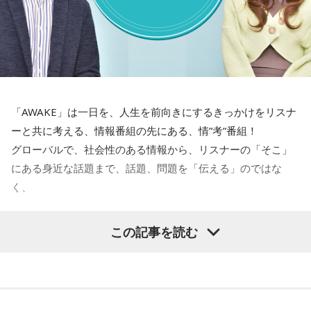
目！
興の経済政策の推進に一体となって取り組んでくださいとい
う同じ意味ですので、どんどん利上げしろというわけではな
＜8月13日(木)のTOPICS＞
いですね」
開催目前！今年25周年＆3日間開催〜サマソニの見どころを
チェックする 「サマーソニック・ガイド2026」。
「AWAKE」は一日を、人生を前向きにするきっかけをリスナ
木曜はTokyo Day-3（8月16日（日））のラインナップに注
ーと共に考える、情報番組の先にある、情”考”番組！
目！
グローバルで、社会性のある情報から、リスナーの「そこ」
にある身近な話題まで、話題、問題を「伝える」のではな
く、
とらえ、ほぐし、追求！その先を「共に考えていく」朝
この記事を読む
INTER X-PRESS
の“芯“番組です。
こだわりの選曲でお届けする洋楽専門プログラム。
寒さ厳しい朝を吹き飛ばす、熱く厚く圧いコミュニケーショ
ジャンル別日替わりメニューの「Daily Mix」や、テー
ンを展開！
マに沿った選曲コーナー「Between The Lines」。
月曜日から木曜日はアーリーこと有馬隼人が担当していま