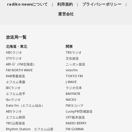
い！ ずっとずっと大好きです！」（兵庫県 20歳）
radiko newsについて
利用規約
プライバシーポリシー
運営会社
◆「真夏の全国ツアー2026」大阪公演裏話
賀喜：大阪公演2日目の私は、横結びみたいなサイドテールに
してみたんです。それがリスナーちゃんも意図せずというか
放送局一覧
お揃いだったんだね！ うれしい～！
北海道・東北
関東
HBCラジオ
TBSラジオ
私も生まれたところが大阪なので、大阪でのライブは特別な
STVラジオ
文化放送
んですよ。家族や親戚も観に来てくれていて、それもうれし
AIR-G'（FM北海道）
ニッポン放送
かったから頑張れたし、「551」も食べたし（笑）。あと、
FM NORTH WAVE
interfm
たこ焼きも「りくろーおじさんの店」のチーズケーキも食べ
RAB青森放送
TOKYO FM
た！
エフエム青森
J-WAVE
IBCラジオ
ラジオ日本
それに、いつも大阪でライブをするとき、私の親戚の皆さん
エフエム岩手
BAYFM78
tbcラジオ
NACK5
がぶどうの差し入れをしてくれるの。それも食べた！ メンバ
Date fm（エフエム仙台）
FMヨコハマ
ーのみんながめちゃくちゃ喜んでくれて、楽しかったな～！
ABSラジオ
LuckyFM茨城放送
エフエム秋田
CRT栃木放送
大阪公演の前の日もお仕事だったんですけど、そのお仕事が
YBC山形放送
RADIO BERRY
終わったらすぐ大阪に帰って、ちょっとだけ（愛猫の）まろ
Rhythm Station エフエム山形
FM GUNMA