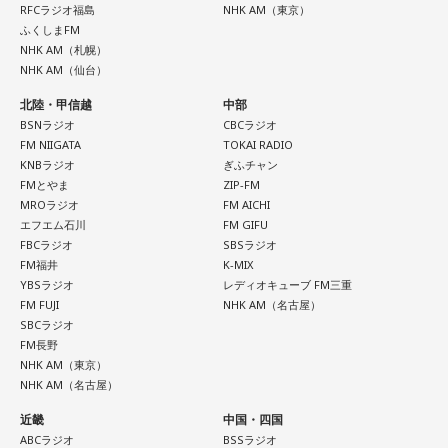
んにも会えたんですよ。それで、その次の日にライブをし
RFCラジオ福島
NHK AM（東京）
て、家族が観に来てくれて、帰ったという大阪ライフでした
ふくしまFM
ね。
NHK AM（札幌）
NHK AM（仙台）
「551」のCMのモノマネもやらせていただいたんですよ。
北陸・甲信越
中部
「551の豚まんがあるとき？ ないとき？」っていうCMがある
BSNラジオ
CBCラジオ
んですけど、それの乃木坂46バージョンをみんなでやりたく
FM NIIGATA
TOKAI RADIO
て、「私が『乃木坂があるとき！』って言ったら喜んで、
KNBラジオ
ぎふチャン
『乃木坂がないとき……』って言ったら悲しんでください！」
FMとやま
ZIP-FM
っていうのをアンコールでやったんです（笑）。
MROラジオ
FM AICHI
エフエム石川
FM GIFU
リスナーちゃんはそのことを言ってくれていて、それも楽し
FBCラジオ
SBSラジオ
FM福井
K-MIX
かった！ 私も大阪に行く前から「みんなでやれたら楽しいだ
YBSラジオ
レディオキューブ FM三重
ろうな」と思っていたから、そういうこともできて楽しかっ
FM FUJI
NHK AM（名古屋）
たですね！ 来てくれてありがとう！
SBCラジオ
FM長野
----------------------------------------------------
NHK AM（東京）
この日の放送をradikoタイムフリーで聴く
NHK AM（名古屋）
※放送エリア外の方は、プレミアム会員の登録でご利用いた
近畿
中国・四国
だけます。
ABCラジオ
BSSラジオ
----------------------------------------------------