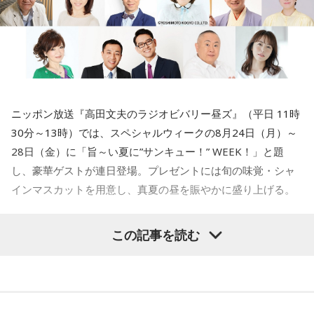
ニッポン放送『高田文夫のラジオビバリー昼ズ』（平日 11時
30分～13時）では、スペシャルウィークの8月24日（月）～
28日（金）に「旨～い夏に”サンキュー！” WEEK！」と題
し、豪華ゲストが連日登場。プレゼントには旬の味覚・シャ
インマスカットを用意し、真夏の昼を賑やかに盛り上げる。
この記事を読む
8月24日（月）はTV番組でのウォーキングロケを観た高田文
夫の熱烈なオファーでついに井戸田潤が月曜日の『ビバリー
昼ズ』に初登場。井戸田と高田の丁々発止のトークは必聴、
さらに“ハンバーグ師匠”も登場するかも注目だ。