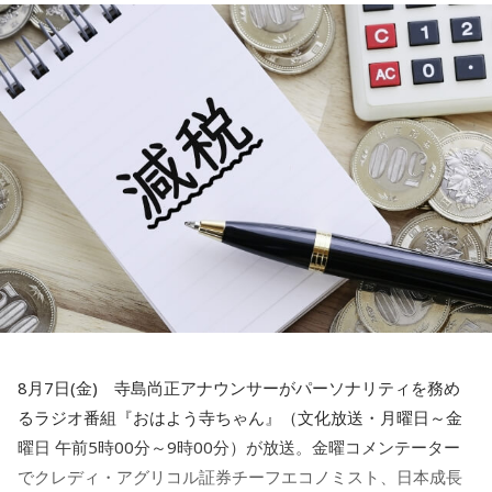
んが「私がやろうか」と」
水谷
「素晴らしい！」
一蔵
「これは素晴らしいでしょう。我が地元の練馬区田柄は
結構大きな町内会があって、まあ町内会長は不足してないで
すけど、やっぱ町内会に入ること自体が都内の方は少ない。
で、どんどん小さくなっていく。小さくなっていくと、どう
なるかっていうと、当たり前にやっていた盆踊りや、お祭り
がなくなっていくわけです。それを町内会の方々が寄付とか
集めてやってるわけじゃないですか」
水谷
「いや～、若い人がやるっていうのはいいことですよ」
8月7日(金) 寺島尚正アナウンサーがパーソナリティを務め
るラジオ番組『おはよう寺ちゃん』（文化放送・月曜日～金
一蔵
「だからね、この記事を読んだら「AIを駆使して盛り上
曜日 午前5時00分～9時00分）が放送。金曜コメンテーター
げていく」とか」
でクレディ・アグリコル証券チーフエコノミスト、日本成長