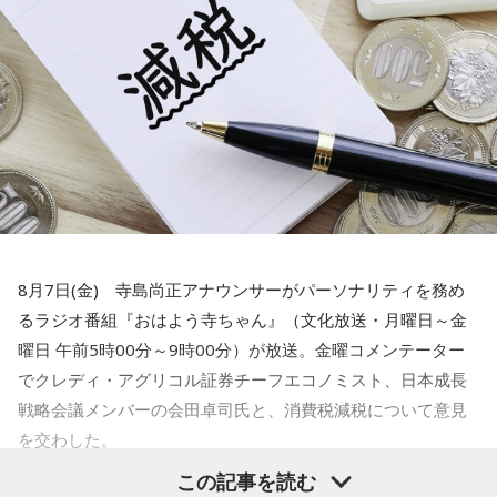
たりとかね」
会田「ベッセント財務長官のインタビューと、この誰だかよ
くわからない匿名の政府高官の発言が混ぜこぜになって、さ
一蔵
「そう。「これAIだ」とかさ。（笑） 他に色々苦労し
もベッセント財務長官が日本の消費減税に反対したかのよう
ている町内会もたくさんあると思うんですが、こういう町内
な印象を与える記事が掲載されて、今、大きな問題となって
会もあるんだよと。若い子がやったって、やる気さえあれば
います。この誰かよくわからないアメリカの政府高官ですと
いいんだって。周りが盛り立てていけば誰でもなれるし、近
か、匿名の閣僚経験者の発言というのは、それほど重要では
所の人と集まってお話しするっていうのもいいことだと思い
ないということです。重要であれば、しっかり名前を出して
ます。町内会文化はなくなってほしくないんで、なんだった
発言してくるはずですから、まったく問題にはならないと思
ら、こういう町内会にはワタシ、ノーギャラで落語やりに行
います」
きますから」
8月7日(金) 寺島尚正アナウンサーがパーソナリティを務め
寺島「ベッセント財務長官はどういったかと言いますと、こ
るラジオ番組『おはよう寺ちゃん』（文化放送・月曜日～金
水谷
（笑）
れはNHKによるんですが…NHKの独占インタビューだったよ
曜日 午前5時00分～9時00分）が放送。金曜コメンテーター
うな感じです。日米の金利差が円安の要因だと指摘される
でクレディ・アグリコル証券チーフエコノミスト、日本成長
一蔵
「もう言いましたよ。もうノーギャラでもいいぐらい。
中、日銀が次の会合で利上げに踏み切るべきかと問われたの
戦略会議メンバーの会田卓司氏と、消費税減税について意見
もう盛り上げますよ、本当」
に対し、ベッセント財務長官は具体的な政策の方向性への言
を交わした。
及は避けつつ、「植田総裁とは15年以上の知り合いで、絶大
この記事を読む
寺島「高市政権が閣議決定した消費税の減税方針が、日米関
な信頼を寄せている。日本経済にとって最善の措置を講じる