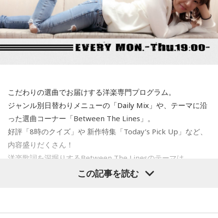
な印象を与える記事が掲載されて、今、大きな問題となって
な金融政策をやってくださいと言ってるわけですから、ベッ
います。この誰かよくわからないアメリカの政府高官ですと
セントさんの発言というのは、日本の政府の日銀に対する発
か、匿名の閣僚経験者の発言というのは、それほど重要では
言と同じなわけです。強い経済成長と物価の安定の両立を目
ないということです。重要であれば、しっかり名前を出して
指して適切に金融政策をやってください、政府の日本経済再
発言してくるはずですから、まったく問題にはならないと思
興の経済政策の推進に一体となって取り組んでくださいとい
います」
う同じ意味ですので、どんどん利上げしろというわけではな
いですね」
こだわりの選曲でお届けする洋楽専門プログラム。
寺島「ベッセント財務長官はどういったかと言いますと、こ
ジャンル別日替わりメニューの「Daily Mix」や、テーマに沿
れはNHKによるんですが…NHKの独占インタビューだったよ
った選曲コーナー「Between The Lines」。
うな感じです。日米の金利差が円安の要因だと指摘される
好評「8時のクイズ」や 新作特集「Today’s Pick Up」など、
中、日銀が次の会合で利上げに踏み切るべきかと問われたの
内容盛りだくさん！
に対し、ベッセント財務長官は具体的な政策の方向性への言
洋楽歌詞を深掘りするBetween The Linesのテーマは
及は避けつつ、「植田総裁とは15年以上の知り合いで、絶大
「Driving」。
この記事を読む
な信頼を寄せている。日本経済にとって最善の措置を講じる
と確信している」と述べたといいます。これまでベッセント
長官は円安で日本国債が売られて長期金利が急激に上昇する
＜8月10日(月)のTOPICS＞
ことがアメリカの長期金利などに及ぼす影響を警戒してきま