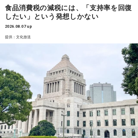
食品消費税の減税には、「支持率を回復
25日（火）は、「サンキュー！」の決めフレーズと全力キャ
したい」という発想しかない
ラでおなじみのパンサー尾形貴弘がメジャー1stデジタルシン
グル「サンキューロック!!」を引っ提げて登場。数々のバラエ
2026.08.07 up
ティ番組で存在感を発揮してきたエネルギッシュな魅力で、
提供：文化放送
スタジオを明るく盛り上げる。
26日（水）は、今年6月に落語協会会長に就任した林家正蔵
が登場し、落語芸術協会会長の春風亭昇太との会長対談が実
現する。落語界を牽引する2人が落語への想いや未来を語り合
う。林家正蔵の軽妙な語り口と確かな話芸で、 『ビバリー昼
ズ』ならではの“昼の寄席”のようなひとときを届ける。
27日（木）は、清水ミチコとナイツのレギュラー3人で賑や
かに届ける。リスナーから募集したエピソードとリクエスト
を紹介する「音楽道場破り」のテーマは「サンキューリクエ
スト」。採用されたリスナーには“旨～い”ラーメン1ケースを