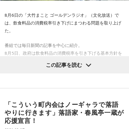
プレゼントする。
8月6日の「大竹まこと ゴールデンラジオ」（文化放送）で
最終日28日（金）は、「M-1グランプリ2022」王者ウエスト
は、飲食料品の消費税率引き下げにまつわる問題を取り上げ
ランドがおよそ2年ぶりに『ビバリー昼ズ』に登場。毒舌漫才
た。
と軽快なトークでお馴染みのウエストランドだが、副鼻腔炎
と扁桃腺の同時手術から復帰したばかりの井口のエピソード
番組では毎日新聞の記事を中心に紹介。
トークにも期待が高まる。ウエストランドと高田文夫、今回
8月5日、政府は飲食料品の消費税率を引き下げる基本方針を
はどんな掛け合いが飛び出すのか、注目だ。
閣議決定した。
この記事を読む
これは2027年4月から2年限定となるが、現行の8％（軽減税
さらに、番組ではスペシャルウィークの前週から豪華プレゼ
率）から1％に引き下げるというもの。
ントも実施。スペシャルウィーク前週（8月17日～21日）
は、清水ミチコによる“昭和アイドルモノマネ”でクイズを出題
青木理
「そもそも高市首相は、選挙のときに突然『消費税の
し、正解者の中から毎日3名に、 8月24日（月）ゲストの井戸
減税は私の悲願だ』とおっしゃられましたけど、いつ悲願に
田潤にちなんだ“ハンバーグ”をプレゼント。遊び心あふれる企
「こういう町内会はノーギャラで落語
なったのかもよくわかない」
画でリスナーも一緒に楽しめる内容となっている。そして、
やりに行きます」落語家・春風亭一蔵が
金子勝
「だって昔のブログでは、消費税の減税を批判してた
スペシャルウィーク（8月24日～28日）は、毎日5名にシャイ
応援宣言！
んですから」
ンマスカットをプレゼント。真夏にぴったりなみずみずしさ