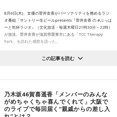
8月6日(木)、女優の菅井友香がパーソナリティを務めるラジ
オ番組「サントリー生ビールpresents『菅井友香 の #ぷっは
＜8月12日(水)のTOPICS＞
ーと乾杯ラジオ』（文化放送・毎週木曜日21時30分～22時）
アーリー選曲✕アナログタロウの初コラボ！
が放送。菅井友香が滋賀県栗東市にある「TCC Therapy
放送1400回記念！
Park」を訪れた感想を語った。
オールアーリー選曲✕アナログタロウの初コラボ！
アーリーが選んだ曲をアナログタロウが80年代の歌番組風に
-「素晴らしい素敵な取り組み」-
曲紹介！
この記事を読む
菅井は、カンテレ競馬のYouTubeチャンネルで投稿されてい
＜8月13日(木)のTOPICS＞
る「菅井友香のウマ友になってくれませんか？」の動画撮影
ニュース揉みほぐし
でTCC Therapy Parkを訪問。「ずっと行きたかった場所だっ
ウィークリー・フィナンシャ・ライフ〜髙塚社長こどもお金
た」と喜びを語った。
相談室
乃木坂46賀喜遥香「メンバーのみんな
有馬隼人
がめちゃくちゃ喜んでくれて」大阪で
TCC Therapy Parkは「馬を救い、人を助ける」をコンセプト
のライブで毎回届く“親戚からの差し入
に、競走馬として活躍した後、ケガやさまざまな事情によっ
れ”とは？
て引退を余儀なくされた馬たちの新たな居場所を提供する施