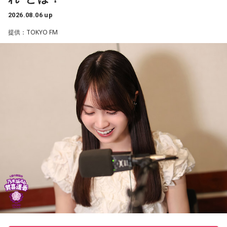
＜8月14日(金)のTOPICS＞
設。引退後すぐに次の活躍先が決まらない馬たちの受け皿と
2026.08.06 up
して、全国の乗馬施設に繋げたり、ホースセラピーで活躍す
Coming Soon…
提供：TOKYO FM
る道を探すなど、馬たちの“第二の馬生”を支えている。
#あうぇいく でつぶやく
施設で話を聞いた菅井は、「そういう場所があってよかった
な、素晴らしい素敵な取り組みだなと実際に行かせていただ
いて思いました」と感想を述べ、競走生活を終えた馬たちが
新たな役割を得られる環境の大切さを実感したという。
AWAKE
また、菅井は競馬の仕事をきっかけにTCCの活動を知ったそ
一日を、人生を前向きにするきっかけをリスナーと共に
うで、東京都内にある「BafunYasai TCC CAFE」にも訪れた
考える、情報番組の先にある、BAYFM 朝の情”考”番
ことがあるという。そこで新鮮な野菜を味わったり馬関連グ
組！
ッズを購入した経験を紹介し、店舗での利用が馬たちの支援
につながることから、興味を持った人へ足を運ぶことを呼び
毎週月～金曜日6:00～8:57
かけた。
DJ：有馬隼人（月～木曜日担当）/柴田幸子(金
曜日担当)
さらに、ホースセラピーについても自身の経験を交えて語っ