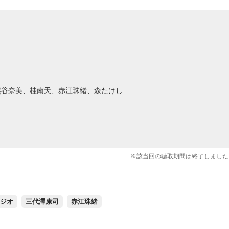
熊谷奈美、桂南天、赤江珠緒、森たけし
※該当回の聴取期間は終了しました
ラジオ
三代澤康司
赤江珠緒