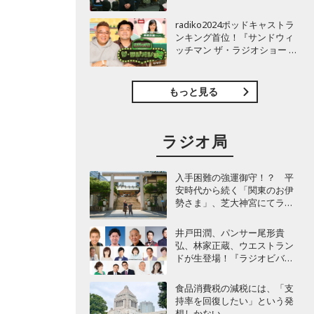
TBSラジオ『安住紳一郎の日
曜天国』インタビュー
radiko2024ポッドキャストラ
ンキング首位！『サンドウィ
ッチマン ザ・ラジオショー サ
タデー』インタビュー
もっと見る
ラジオ局
入手困難の強運御守！？ 平
安時代から続く「関東のお伊
勢さま」、芝大神宮にてラン
パンプスが合格祈願！
井戸田潤、パンサー尾形貴
弘、林家正蔵、ウエストラン
ドが生登場！『ラジオビバリ
ー昼ズ』
食品消費税の減税には、「支
持率を回復したい」という発
想しかない