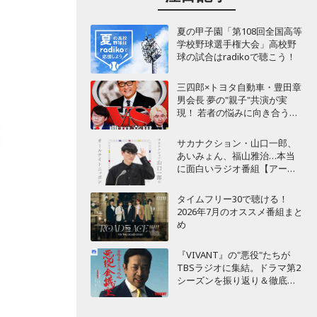
夏の甲子園「第108回全国高等
学校野球選手権大会」高校野
球の試合はradikoで聴こう！
三四郎×トヨタ自動車・豊田章
男会長 夢の"親子"共演が実
現！ 若者の悩みに向き合うポ
ッドキャスト番組が始動
サカナクション・山口一郎、
あいみょん、福山雅治…本当
に面白いラジオ番組【アーテ
ィスト編】
タイムフリー30で聴ける！
2026年7月のオススメ番組まと
め
『VIVANT』の"悪役"たちが
TBSラジオに集結。ドラマ第2
シーズンを振り返り＆徹底考
察！