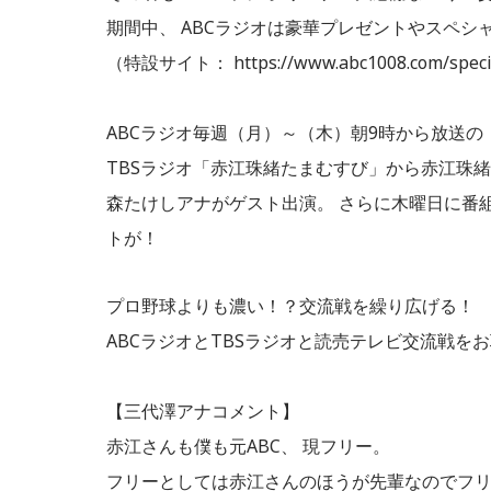
期間中、 ABCラジオは豪華プレゼントやスペ
（特設サイト： https://www.abc1008.com/speci
ABCラジオ毎週（月）～（木）朝9時から放送
TBSラジオ「赤江珠緒たまむすび」から赤江珠緒
森たけしアナがゲスト出演。 さらに木曜日に番
トが！
プロ野球よりも濃い！？交流戦を繰り広げる！
ABCラジオとTBSラジオと読売テレビ交流戦を
【三代澤アナコメント】
赤江さんも僕も元ABC、 現フリー。
フリーとしては赤江さんのほうが先輩なのでフ