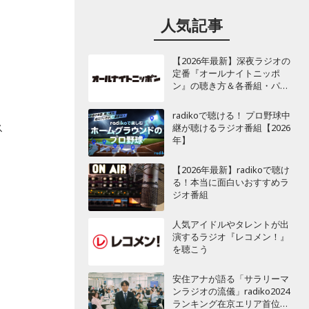
人気記事
【2026年最新】深夜ラジオの
定番『オールナイトニッポ
ン』の聴き方＆各番組・パー
ソナリティ一覧
radikoで聴ける！ プロ野球中
ス
継が聴けるラジオ番組【2026
年】
【2026年最新】radikoで聴け
る！本当に面白いおすすめラ
ジオ番組
人気アイドルやタレントが出
演するラジオ『レコメン！』
を聴こう
安住アナが語る「サラリーマ
ンラジオの流儀」radiko2024
ランキング在京エリア首位