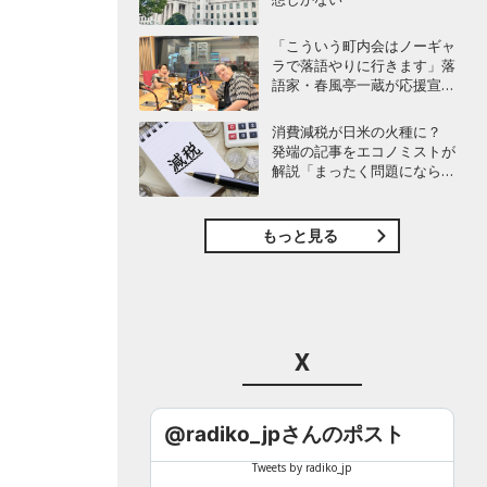
「こういう町内会はノーギャ
ラで落語やりに行きます」落
語家・春風亭一蔵が応援宣
言！
消費減税が日米の火種に？
発端の記事をエコノミストが
解説「まったく問題にならな
い」
もっと見る
X
@radiko_jpさんのポスト
Tweets by radiko_jp