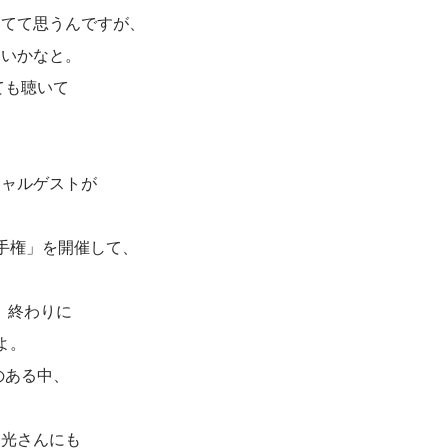
いてて思うんですが、
ないかなと。
ても聴いて
シャルゲストが
選手権」を開催して、
」終わりに
よ。
のある中、
田光さんにも