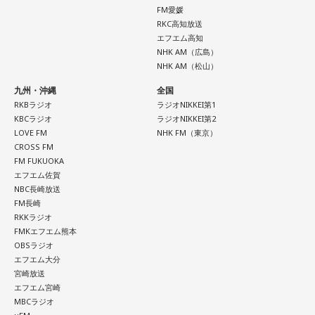
炙らないほうがおすすめです」と、地元ならではの楽しみ方
FM愛媛
も教えてくれました。
RKC高知放送
エフエム高知
さらに、「末廣ブルース」も外せない1軒です。建物のレトロ
NHK AM（広島）
感が魅力の豚串専門店で、「タンだとかハラミだとかハツ、
NHK AM（松山）
レバーとかを味わいながら、昔ながらの雰囲気が楽しめる」
九州・沖縄
全国
と話します。「けっこうペッパーが強めで、かなりおいしい
RKBラジオ
ラジオNIKKEI第1
豚串です」と太鼓判を押しました。
KBCラジオ
ラジオNIKKEI第2
LOVE FM
NHK FM（東京）
お気に入りのステーキ店を尋ねられると、ゴリさんは「エメ
CROSS FM
ラルドです」と即答。なかでもプレミアムリブステーキにつ
FM FUKUOKA
いては、「脂の乗り方、柔らかさ、肉の質がもうレベルが違
エフエム佐賀
NBC長崎放送
います」と熱く語り、長年愛される名店の魅力を紹介しまし
FM長崎
た。
RKKラジオ
FMKエフエム熊本
一方、「お手紙を書きたくなる場所」を尋ねられると、迷わ
OBSラジオ
ず「沖縄の海」と回答。水中眼鏡をつけて海に潜り、「音を
エフエム大分
塞がれた瞬間に、幻想的な世界を勝手に水が演出してくれ
宮崎放送
る」と表現します。さらに、水中から見上げる水面には「太
エフエム宮崎
陽の光に反射した美しい光のライン」が広がり、「365日飽
MBCラジオ