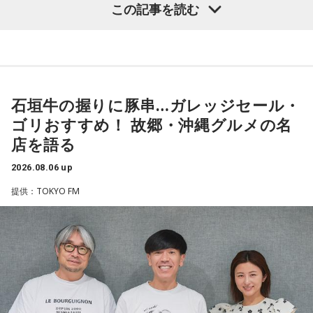
この記事を読む
「551の豚まんがあるとき？ ないとき？」っていうCMがある
長ポストをめぐる現金授受疑惑です。その渦中にいる藏内勇
んですけど、それの乃木坂46バージョンをみんなでやりたく
夫議長は県議10期を重ね、全国都道府県議会議長会の会長で
て、「私が『乃木坂があるとき！』って言ったら喜んで、
『乃木坂がないとき……』って言ったら悲しんでください！」
もあります。国政に影響を及ぼす地方のドンとして知られて
っていうのをアンコールでやったんです（笑）。
います」
石垣牛の握りに豚串…ガレッジセール・
リスナーちゃんはそのことを言ってくれていて、それも楽し
常井健一
「『ドン』はスペイン語に由来する外来語です。ボ
かった！ 私も大阪に行く前から「みんなでやれたら楽しいだ
ゴリおすすめ！ 故郷・沖縄グルメの名
スよりもさらにスケールの大きな権力者を示す言葉として定
ろうな」と思っていたから、そういうこともできて楽しかっ
店を語る
たですね！ 来てくれてありがとう！
着しました。いま、ドンとして注目されるのが福岡県議会の
藏内議長。福岡県内には一昔前から『福岡三国志』という言
2026.08.06 up
----------------------------------------------------
葉がありまして。現在は麻生太郎さん、武田良太さん、そし
提供：TOKYO FM
この日の放送をradikoタイムフリーで聴く
て藏内さんが熾烈な権力闘争を繰り広げています」
※放送エリア外の方は、プレミアム会員の登録でご利用いた
だけます。
----------------------------------------------------
長野
「藏内さんだけ県議、ということですね」
＜番組概要＞
常井
「なぜ1人の地方議員が永田町の大物にも匹敵する大きな
番組名：SCHOOL OF LOCK!
力を持ったのか。きょうは福岡を入口に、全国に共通するド
パーソナリティ：アンジー校長（アンジェリーナ1/3・