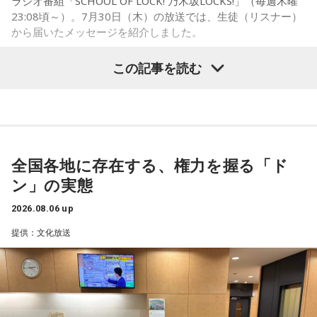
ラジオ番組「SCHOOL OF LOCK! 乃木坂LOCKS!」（毎週木曜
で自信や自己肯定感につながったりする姿を目にしていたと
23:08頃～）。7月30日（木）の放送では、生徒（リスナー）
いう。
から届いたメッセージを紹介しました。
今回の訪問を通じて、馬が競技や競走だけではなく、さまざ
この記事を読む
まな形で人を支える存在であることを改めて感じた菅井。
乃木坂46の賀喜遥香
「いろいろな形で人を助けてくれる馬たちが今後もいろいろ
な場所で幸せに暮らせるようになったらいいな」と願いを語
「私は『真夏の全国ツアー2026』大阪公演2日目に参加しま
った。
した！ 偶然にも遥香先生と髪型がお揃いで、それだけでもす
ごくうれしかったし、かわいい遥香先生も、かっこいい遥香
全国各地に存在する、権力を握る「ド
先生もたくさん観ることができて、大満足のライブでした！
ン」の実態
アンコールのときに披露していた『551蓬莱』のCMのモノマ
ネも関西ならではで、私も昔から観ていたので、とても楽し
2026.08.06 up
くて全力で参加しました（笑）。ツアーも残り少なくなって
提供：文化放送
きましたが、体調に気を付けて最後まで駆け抜けてくださ
い！ ずっとずっと大好きです！」（兵庫県 20歳）
◆「真夏の全国ツアー2026」大阪公演裏話