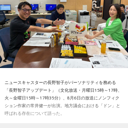
賀喜：大阪公演2日目の私は、横結びみたいなサイドテールに
してみたんです。それがリスナーちゃんも意図せずというか
お揃いだったんだね！ うれしい～！
私も生まれたところが大阪なので、大阪でのライブは特別な
んですよ。家族や親戚も観に来てくれていて、それもうれし
かったから頑張れたし、「551」も食べたし（笑）。あと、
たこ焼きも「りくろーおじさんの店」のチーズケーキも食べ
た！
それに、いつも大阪でライブをするとき、私の親戚の皆さん
がぶどうの差し入れをしてくれるの。それも食べた！ メンバ
ーのみんながめちゃくちゃ喜んでくれて、楽しかったな～！
ニュースキャスターの長野智子がパーソナリティを務める
大阪公演の前の日もお仕事だったんですけど、そのお仕事が
「長野智子アップデート」（文化放送・月曜日15時～17時、
終わったらすぐ大阪に帰って、ちょっとだけ（愛猫の）まろ
火～金曜日15時～17時35分）、8月6日の放送にノンフィク
んにも会えたんですよ。それで、その次の日にライブをし
ション作家の常井健一が出演。地方議会における「ドン」と
て、家族が観に来てくれて、帰ったという大阪ライフでした
ね。
呼ばれる存在について語った。
「551」のCMのモノマネもやらせていただいたんですよ。
鈴木敏夫（文化放送解説委員）
「福岡県議会で浮上した、議