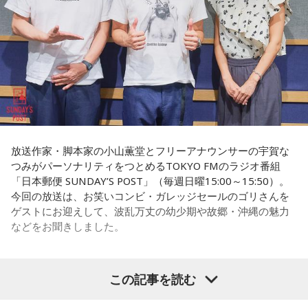
ンの条件を探ります。私、10年ほど前に全国各地の地方選挙
Gacharic Spin）、たんぼ教頭（溝上たんぼ）
放送日時：月曜～木曜 22:00～23:55／金曜 22:00～22:55
を取材していたとき、どこへ行ってもドンと呼ばれる地元の
番組Webサイト：
https://www.tfm.co.jp/lock/
権力者がいたんですね。どういう人かというと、だいたい経
番組公式X：
@sol_info
済力があって抜群に選挙が強くて。地元の首長や国会議員よ
りも発言力がある人です」
長野
「はい」
常井
「中には、かつての野中広務さんや森山𥙿さんのように
放送作家・脚本家の小山薫堂とフリーアナウンサーの宇賀な
50を過ぎてから国政に進んだドンもいる。ではどういった状
つみがパーソナリティをつとめるTOKYO FMのラジオ番組
「日本郵便 SUNDAY’S POST」（毎週日曜15:00～15:50）。
況がそろうとドンが生まれるか。第1の条件は、圧倒的な他薦
今回の放送は、お笑いコンビ・ガレッジセールのゴリさんを
です。藏内さんって県議10期。40年近く県議会にいるわけで
ゲストにお迎えして、波乱万丈の幼少期や故郷・沖縄の魅力
す」
などをお聞きしました。
長野
「10期。ほう」
この記事を読む
（左から）パーソナリティの小山薫堂、ゴリさん、宇賀なつ
常井
「どの知事、どの県庁幹部よりも古株になります。議会
み