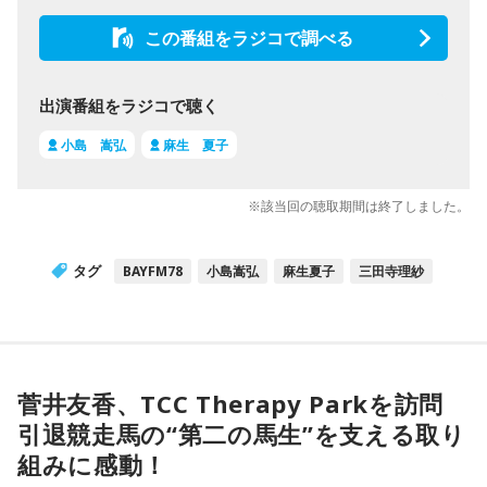
この番組をラジコで調べる
出演番組をラジコで聴く
小島 嵩弘
麻生 夏子
※該当回の聴取期間は終了しました。
タグ
BAYFM78
小島嵩弘
麻生夏子
三田寺理紗
菅井友香、TCC Therapy Parkを訪問
引退競走馬の“第二の馬生”を支える取り
組みに感動！