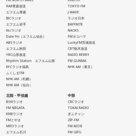
周りが勝手に忖度して動く、というのがドンの世界です」
小学生の頃に、「旅行に行こう」と言われて沖縄を離れ、大
RAB青森放送
TOKYO FM
阪へ。しかし翌朝、父親の姿はなく、「今日からおじさんと
エフエム青森
J-WAVE
長野
「こういうドンが全国にいる、というわけですね」
おばさんと暮らすんだよ」と告げられます。「映画みたいな
IBCラジオ
ラジオ日本
エフエム岩手
BAYFM78
嘘みたいな話で」と振り返るように、突然始まった新生活に
tbcラジオ
NACK5
戸惑い、転校先でも誰とも話せない日々が続きました。
常井
「福岡って大物議員がたくさんいました。その中で藏内
Date fm（エフエム仙台）
FMヨコハマ
さんはどういう位置づけか。麻生さん、武田さん、かつては
ABSラジオ
LuckyFM茨城放送
孤独を感じるなかで、「何かしなきゃ」との思いから、クラ
古賀誠さん、山崎拓さん、村上正邦さん、といった方も。大
エフエム秋田
CRT栃木放送
スの人気者の行動を観察。「面白いことをやると人が集ま
YBC山形放送
RADIO BERRY
物が同じ県内にたくさんいることが、ドンを生み出す第2の条
る」という気づきを得て、掃除の時間に机の上で松田聖子さ
Rhythm Station エフエム山形
FM GUNMA
件です」
んの「青い珊瑚礁」を歌いながら一発芸を披露。最初は教室
RFCラジオ福島
NHK AM（東京）
が静まり返ったものの、その後は「あんなに無口だった転校
ふくしまFM
生が急に変なことをやり出した」と話題になり、「お前、お
NHK AM（札幌）
長野
「はい」
もろいな」「遊ぼうや」と友達の輪が一気に広がったといい
NHK AM（仙台）
ます。
北陸・甲信越
中部
常井
「というのは、県議会の自民党も国会議員の系列ごとに
BSNラジオ
CBCラジオ
分かれていて。知事選や市長選があると保守分裂になってし
この出来事をきっかけに、「笑いは武器になる」と実感。
FM NIIGATA
TOKAI RADIO
「自分を認めてもらうには、人を笑わせればいい」という体
まうんですね。その間をつなぐ調整役が必要になると。実
KNBラジオ
ぎふチャン
験が、芸人としての原点になったと振り返ります。
FMとやま
ZIP-FM
際、福岡県は90年代まで革新県政、社会党系の知事がいたん
MROラジオ
FM AICHI
ですが。バラバラになった自民党を束ねる役割を果たしたの
さらに、ショートフィルムの賞を受賞した際には、憧れだっ
エフエム石川
FM GIFU