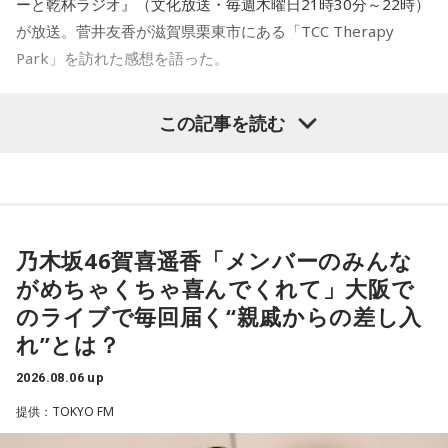
ーと乾杯ラジオ』（文化放送・毎週木曜日21時30分～22時）
が放送。菅井友香が滋賀県栗東市にある「TCC Therapy
Park」を訪れた感想を語った。
-「素晴らしい素敵な取り組み」-
この記事を読む
菅井は、カンテレ競馬のYouTubeチャンネルで投稿されてい
る「菅井友香のウマ友になってくれませんか？」の動画撮影
でTCC Therapy Parkを訪問。「ずっと行きたかった場所だっ
た」と喜びを語った。
乃木坂46賀喜遥香「メンバーのみんな
がめちゃくちゃ喜んでくれて」大阪で
TCC Therapy Parkは「馬を救い、人を助ける」をコンセプト
のライブで毎回届く“親戚からの差し入
に、競走馬として活躍した後、ケガやさまざまな事情によっ
れ”とは？
て引退を余儀なくされた馬たちの新たな居場所を提供する施
設。引退後すぐに次の活躍先が決まらない馬たちの受け皿と
2026.08.06 up
して、全国の乗馬施設に繋げたり、ホースセラピーで活躍す
提供：TOKYO FM
る道を探すなど、馬たちの“第二の馬生”を支えている。