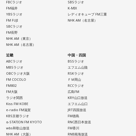
が藏内さんだった。藏内さんは国会議員が就くことが多い自
た松田聖子さんからトロフィーを受け取る機会もありまし
FBCラジオ
SBSラジオ
FM福井
K-MIX
民党県連会長にもなれた。ドンは保守分裂の中で育つんです
た。思いを伝えようとしたものの、感激のあまり「文法はめ
YBSラジオ
レディオキューブ FM三重
ちゃくちゃだし、早口で喋ったもんだから、ただただ引きつ
ね」
FM FUJI
NHK AM（名古屋）
らせてしまいました」と当時を振り返り、苦笑いを見せまし
SBCラジオ
た。
放送ではさらにドンの実態についての解説が続いた。
FM長野
NHK AM（東京）
NHK AM（名古屋）
ゴリさん
近畿
中国・四国
ABCラジオ
BSSラジオ
MBSラジオ
エフエム山陰
◆故郷・沖縄で味わう絶景とグルメ
OBCラジオ大阪
RSKラジオ
FM COCOLO
ＦＭ岡山
沖縄を訪れたらぜひ足を運んでほしい場所として、ゴリさん
FM802
RCCラジオ
は国際通り近くの「せんべろ街」を紹介しました。「そこだ
FM大阪
広島FM
け東南アジアの空気感もあるので、1つの場所で2つの旅行を
ラジオ関西
KRY山口放送
Kiss FM KOBE
エフエム山口
しているみたい」と、その独特の魅力を語ります。
e-radio FM滋賀
JRT四国放送
KBS京都ラジオ
FM徳島
なかでもおすすめとして挙げたのが「米仙」です。お酒3杯に
α-STATION FM KYOTO
RNC西日本放送
寿司5貫の組み合わせがリーズナブルな価格で楽しめ、「石垣
wbs和歌山放送
FM香川
牛の握りが絶品」だと紹介。「炙りと生があるんですけど、
NHK AM（大阪）
RNB南海放送