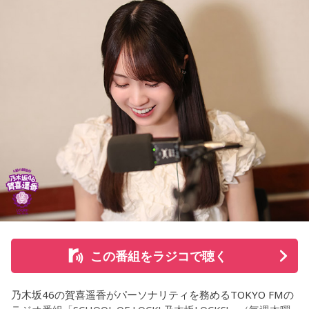
施設で話を聞いた菅井は、「そういう場所があってよかった
な、素晴らしい素敵な取り組みだなと実際に行かせていただ
いて思いました」と感想を述べ、競走生活を終えた馬たちが
新たな役割を得られる環境の大切さを実感したという。
また、菅井は競馬の仕事をきっかけにTCCの活動を知ったそ
うで、東京都内にある「BafunYasai TCC CAFE」にも訪れた
ことがあるという。そこで新鮮な野菜を味わったり馬関連グ
ッズを購入した経験を紹介し、店舗での利用が馬たちの支援
につながることから、興味を持った人へ足を運ぶことを呼び
かけた。
さらに、ホースセラピーについても自身の経験を交えて語っ
この番組をラジコで聴く
た。大学時代に所属していた馬術部では、地域の子どもたち
を招いた体験会が行われており、馬に乗ることで身体を自然
乃木坂46の賀喜遥香がパーソナリティを務めるTOKYO FMの
に動かすきっかけになったり、高い視点から景色を見ること