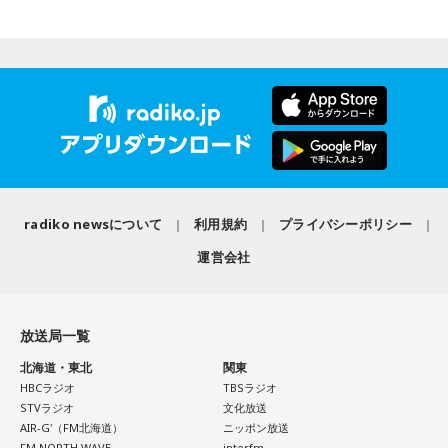
では自民党から共産党まで長年の付き合いがあって、気心が
知れているんですね。そうなると影響力が及ぶのは公共事業
◆“笑いは武器”と気づいた少年時代
や予算だけではない。県内すべての選挙で誰に自民党の公認
や推薦を出すのか、という決定権を握っている。あとは役
ゴリさんは、1972年沖縄県那覇市生まれ。沖縄の本土復帰か
人、教職員、警察署員といった地方公務員の人事にも影響力
らわずか1週間後に生まれた“復帰っ子”です。1995年に中学時
を発揮することがあります」
代の同級生・川田広樹さんとガレッジセールを結成し、バラ
エティ番組などで人気を集めました。2006年からは映画監督
としても活動。2019年公開の映画「洗骨」はモスクワ国際映
長野
「はい」
画祭に出品されるなど国内外で高い評価を受け、日本映画監
督協会新人賞を受賞しました。また、「おきなわ新喜劇」の
radiko newsについて
利用規約
プライバシーポリシー
常井
「人事の季節になるとドンの自宅に行列ができる、と言
旗揚げやYouTube「ゴリ★オキナワ」などを通じて、故郷・
運営会社
われるんですね。別の地域で聴いた話ですが、ドンの家に入
沖縄の魅力を発信し続けています。
ると、その訪問客は茶封筒を机の上にソッと出します。そし
本土復帰当時の記憶はありませんが、「僕らは“復帰っ子”と言
てドンはポン、ポン、ポン、と手を当てて厚さを確かめる。
われている」と話すゴリさん。両親からは、復帰直後の沖縄
放送局一覧
そのままスーッと返す。返された側は帰りがけ、広いお庭の
の活気や、ドルから円への切り替えをめぐる混乱を聞いて育
北海道・東北
関東
中にあるお社に両手を合わせ、賽銭箱に封筒を置いていく、
ちました。なかでも「『円になったほうがお金が減る』と文
HBCラジオ
TBSラジオ
と。こういう逸話がまことしやかに語られること自体が、ド
句を言っていた」というエピソードは、当時ならではの出来
STVラジオ
文化放送
事として印象に残っているそうです。
ンの権力を大きくしているんですね。直接、命令しなくても
AIR-G'（FM北海道）
ニッポン放送
FM NORTH WAVE
interfm