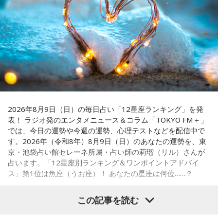
ペナントレースも終盤に差し掛かり、古巣・ヤクルトにとっ
■番組X：@showup1242
て勝負の夏となる神宮球場の一戦での髙津氏ならではの視点
■ハッシュタグ：#ショウアップナイター #60n
に注目が集まる。
■メールアドレス：89@1242.com
■番組ホームページ：
https://www.1242.com/showup
『ニッポン放送ショウアップナイター』では、今後も60周年
のアニバーサリーイヤーにふさわしい球界のレジェンドたち
がスペシャルゲスト解説者として登場する。さらに、リスナ
ーにとって嬉しい夏の味覚や現金が当たるプレゼント企画も
実施する。
2026年8月9日（日）の毎日占い「12星座ランキング」を発
表！ ラジオ発のエンタメニュース＆コラム「TOKYO FM＋」
では、今日の運勢や今週の運勢、心理テストなどを配信中で
す。2026年（令和8年）8月9日（日）のあなたの運勢を、東
■髙津臣吾 コメント
京・池袋占い館セレーネ所属・占い師の莉瑠（リル）さんが
占います。「12星座別ランキング＆ワンポイントアドバイ
「ショウアップナイター」をお聴きの皆さま、ご無沙汰して
ス」第1位は魚座（うお座）！ あなたの星座は何位……？
おります。
ペナントレース終盤の神宮球場、一つ一つのプレーの重みが
この記事を読む
増す独特の緊張感を、ラジオを通じてお伝えできればと思い