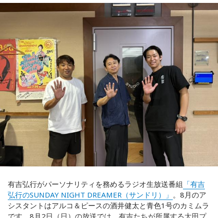
◆福田正博がW杯ブラジル戦を総括
あの戦いができたというのは、選手層も相当厚くなったとい
うことでしょうか？
藤木：ブラジル戦で、前半は佐野海舟選手の素晴らしいイン
ターセプトからのゴールがありましたし、前半の終了間際に
福田：そうですね。選手層は厚くなっているし、森保監督の
は日本がボールを持つ時間もありました。しかし、後半に入
「誰が出ても同じような戦いができる準備をしてきた」とい
ってからブラジルが戦略を変えてきて、日本が一方的に押し
う言葉がその通りであることを、グループステージで証明で
込まれてしまった。試合のなかで具体的な戦術が打ち出せな
きていたと思います。でも、そこから上に行くためには、や
かったと考えると、（選手のなかに）もう少し具体的な戦略
っぱり“個の力”が必要だったかなと感じています。
を示す人、ブレーンが必要なのかなと素人目には思ってしま
うのですが……。
世界で見ても、日本だけでなく主力の選手がケガする国は
多々あって、それでも勝ち上がっていく力が必要なのがW杯
福田：そういう見方も当然ありますし、それができれば一番
なんです。そういう意味では、確かに選手層は厚くなったけ
いいと思うのですが、森保監督は帰国後の会見で「戦術は後
れども、さらに“個”の力を高めながら、選手層をもっと厚くし
出しジャンケンだ」と言っていたんです。どういうことかと
なきゃいけない。ベスト16・ベスト8に進む国と比べたとき
いうと、自分たちが変えたら相手がまた変えてくる、それに
に、そこまでの選手層だったのかというと、まだまだ厚くし
対してまた変えていかなきゃならない。ベンチでその都度
ていかないとダメなのではないか、ということなんだと思い
（戦術を）言い続けても、向こうが変えてきたら、その変化
ます。
有吉弘行がパーソナリティを務めるラジオ生放送番組
「有吉
に対して変化しなきゃいけない。「こういうやり方をしま
弘行のSUNDAY NIGHT DREAMER（サンドリ）」
。8月のア
す」「だったらこう対応します」と。
ただ、あれだけケガ人が出て、誰が出ても同じようなサッカ
シスタントはアルコ＆ピースの酒井健太と青色1号のカミムラ
ーができて、グループステージをああいう形で抜けられたと
です。8月2日（日）の放送では、有吉たちが所属する太田プ
そうすると、対応された側がまた変えてくるんですよ、それ