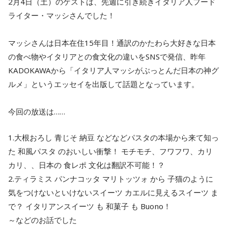
2月4日（土）のゲストは、先週に引き続きイタリア人フード
ライター・マッシさんでした！
マッシさんは日本在住15年目！通訳のかたわら大好きな日本
の食べ物やイタリアとの食文化の違いをSNSで発信、昨年
KADOKAWAから「イタリア人マッシがぶっとんだ日本の神グ
ルメ」というエッセイを出版して話題となっています。
今回の放送は……
1.大根おろし 青じそ 納豆 などなどパスタの本場から来て知っ
た 和風パスタ のおいしい衝撃！ モチモチ、フワフワ、カリ
カリ、、日本の 食レポ 文化は翻訳不可能！？
2.ティラミス パンナコッタ マリトッツォ から 子猫のように
気をつけないといけないスイーツ カエルに見えるスイーツ ま
で？ イタリアンスイーツ も 和菓子 も Buono！
～などのお話でした