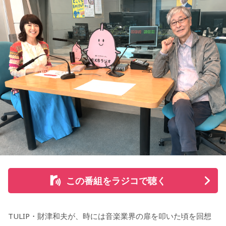
弟スペシャル supported by viviON』は8月16日（日）19時
から放送。放送後には、地上波本編で未公開の音源を含むデ
ィレクターズカット版のポッドキャスト配信も予定してい
る。
【小山宙哉プロフィール】
1978年生 京都府出身 京都市立銅駝美術工芸高等学校（現：
京都市立美術工芸高等学校）、大阪市立デザイン教育研究所
卒業。デザイン会社勤務を経て、「モーニング」に持ち込み
をした『ジジジイ』で第14回MANGA OPEN審査委員賞（わ
たせせいぞう賞）受賞。『劇団JET’S』で第15回MANGA
OPEN大賞受賞。2006年『ハルジャン』『ジジジイ-GGG-』
を連載。
この番組をラジコで聴く
2007年12月、初の週刊連載作品『宇宙兄弟』連載開始。同作
で2010年 第56回小学館漫画賞一般向け部門、2011年 第35回
TULIP・財津和夫が、時には音楽業界の扉を叩いた頃を回想
講談社漫画賞一般部門、2014年 手塚治虫文化賞読者賞を受