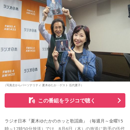
（写真左からパーソナリティ 夏木ゆたか・ゲスト 伍代夏子）
この番組をラジコで聴く
ラジオ日本『夏木ゆたかのホッと歌謡曲』（毎週月～金曜15
時～17時50分放送）では、8月6日（木）の放送に歌手の伍代