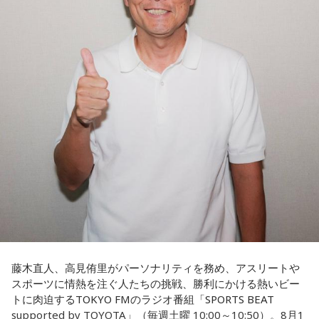
いうメッセージにつながっていると話した。人生は何度でも
立ち上がれるという応援歌は、自身の歩みそのものでもある
という。
さらに、趣味についてもトークを展開。愛犬と過ごす時間を
増やすために驚くべきあるものを購入したと言う。さて何を
購入したのか…？ 詳しくはradikoタイムフリーで！
藤木直人、高見侑里がパーソナリティを務め、アスリートや
スポーツに情熱を注ぐ人たちの挑戦、勝利にかける熱いビー
トに肉迫するTOKYO FMのラジオ番組「SPORTS BEAT
supported by TOYOTA」（毎週土曜 10:00～10:50）。8月1