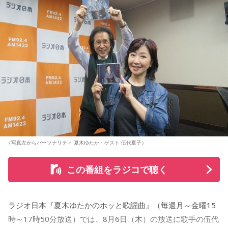
いうメッセージにつながっていると話した。人生は何度でも
立ち上がれるという応援歌は、自身の歩みそのものでもある
という。
さらに、趣味についてもトークを展開。愛犬と過ごす時間を
増やすために驚くべきあるものを購入したと言う。さて何を
購入したのか…？ 詳しくはradikoタイムフリーで！
（写真左からパーソナリティ 夏木ゆたか・ゲスト 伍代夏子）
この番組をラジコで聴く
ラジオ日本『夏木ゆたかのホッと歌謡曲』（毎週月～金曜15
時～17時50分放送）では、8月6日（木）の放送に歌手の伍代