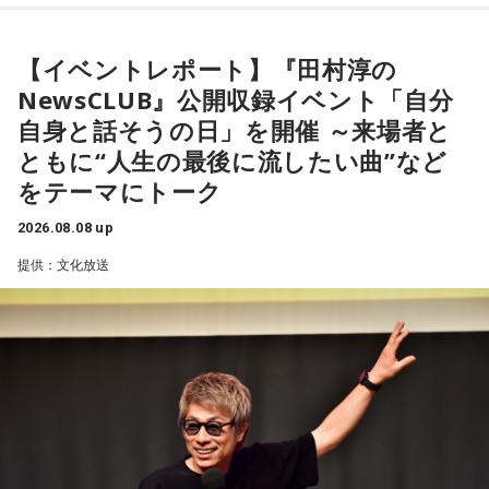
りを交えながらお届けしました。
【9位】双子座（ふたご座）
金運が好調です。今日はお金に関する見直しや、将来のため
【イベントレポート】『田村淳の
に必要なことについて考えてみましょう。ラッキーアイテム
昨年に続き2回目の開催となる本イベントは、参加者が自分自
NewsCLUB』公開収録イベント「自分
はコーヒー。
身を見つめ直す2つのコーナーで展開。「自分への表彰状を送
自身と話そうの日」を開催 ～来場者と
ろう」のコーナーでは、大きな成功でなくても「自分、本当
【10位】獅子座（しし座）
ともに“人生の最後に流したい曲”など
によく頑張ったな」と思えるこれまでの出来事を、“自分への
内省がテーマの日です。今日はこれまでを振り返って色々な
をテーマにトーク
ことを見直してみましょう。スマホのデータの整理をした
表彰状”という形で来場者から募集・紹介。自身の記憶を改め
り、不要に感じるものは手放してみるのもおすすめです。
て言葉にすることで、人生をじっくりと見つめ直す時間とな
2026.08.08 up
りました。
【11位】水瓶座（みずがめ座）
提供：文化放送
日頃の疲れを癒しましょう。今日はマッサージを受けたり、
続く「人生の最後に流したい私のエンディング曲」のコーナ
心と身体のメンテナンスを意識しましょう。たくさん睡眠を
取ってリフレッシュするのも良さそうです。
ーでは、来場者が選んだ“人生の最後に流したい一曲”にまつわ
る思い出を紹介。音楽を通してこれまでの人生を振り返りな
【12位】射手座（いて座）
がら、これからの“自分らしい生き方”を考える時間を共有しま
心のモヤモヤが目立つような日です。今日は頑張らず、1人の
した。田村は、人生の最後に流したい曲について、「お葬式
時間を大切にしたり、のんびり過ごす時間を持つようにしま
で流す曲は決めている。しかも自分の声で流したいと思っ
しょう。
て、毎日ギターの弾き語りを書斎で練習して、音源として残