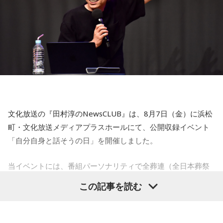
【5位】牡牛座（おうし座）
趣味や友達付き合いが活発な運気です。今日は心の充実感を
感じやすい日なので、好きなことをとことん楽しみましょ
う。ラッキーアイテムは、炭酸水。
【6位】乙女座（おとめ座）
人付き合いが好調で、楽しいことが広がっていくような運気
です。今日は色々な人と積極的にコミュニケーションをとっ
ていきましょう。
文化放送の『田村淳のNewsCLUB』は、8月7日（金）に浜松
【7位】牡羊座（おひつじ座）
町・文化放送メディアプラスホールにて、公開収録イベント
マイペースに過ごせると良い日です。今日は部屋の片付けを
「自分自身と話そうの日」を開催しました。
したり、書類の整理をしたり、身の回りの整理を心掛けて過
ごしてみましょう。
当イベントには、番組パーソナリティで全葬連（全日本葬祭
業協同組合連合会）のフューネラルアンバサダーも務める田
【8位】天秤座（てんびん座）
この記事を読む
仕事運が好調な日。今日がお休みの人も忙しさが目立ちそう
村淳と、アシスタントの砂山圭大郎アナウンサーが登壇。
です。優先順位を確認し、1つひとつ丁寧に進めていくことを
「自分自身と話そう」をテーマに、“これまでの人生”を肯定し
心がけてみましょう。
ながら“これからの生き方”を考える時間を、来場者とのやり取