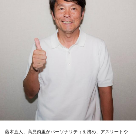
ターセプトからのゴールがありましたし、前半の終了間際に
は日本がボールを持つ時間もありました。しかし、後半に入
ってからブラジルが戦略を変えてきて、日本が一方的に押し
込まれてしまった。試合のなかで具体的な戦術が打ち出せな
かったと考えると、（選手のなかに）もう少し具体的な戦略
を示す人、ブレーンが必要なのかなと素人目には思ってしま
うのですが……。
福田：そういう見方も当然ありますし、それができれば一番
いいと思うのですが、森保監督は帰国後の会見で「戦術は後
出しジャンケンだ」と言っていたんです。どういうことかと
いうと、自分たちが変えたら相手がまた変えてくる、それに
対してまた変えていかなきゃならない。ベンチでその都度
（戦術を）言い続けても、向こうが変えてきたら、その変化
に対して変化しなきゃいけない。「こういうやり方をしま
す」「だったらこう対応します」と。
そうすると、対応された側がまた変えてくるんですよ、それ
も試合中に。ですから、ベンチからでも戦術や戦略はある程
度言えますけど、ピッチのなかで選手たちがそれを感じて、
藤木直人、高見侑里がパーソナリティを務め、アスリートや