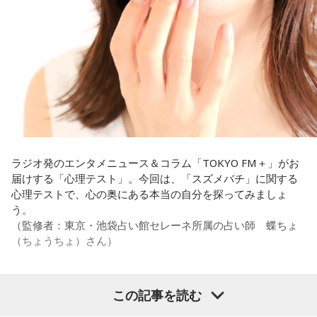
ん、その子たちは本当に挨拶していないと思います」と苦笑
い。有吉が「なんでなの？」と尋ねると、カミムラは「こん
なことを言うのもあれですけど、（ぐりんぴーすさんが）ど
ういう先輩か分かっていないんだと思います」と正直に語り
ます。
それを受け、有吉は「でもさ、この世界に入ったら俺だって
（若手の頃は）誰か分からない人にも一応挨拶するじゃな
い？ 何があるか分からないからさ」と持論を語ります。その
意見にカミムラも納得しつつも、「ちゃんと挨拶をしない人
間は時代的に増えていますね」とリアルな実情を明かしま
ラジオ発のエンタメニュース＆コラム「TOKYO FM＋」がお
す。
届けする「心理テスト」。今回は、「スズメバチ」に関する
心理テストで、心の奥にある本当の自分を探ってみましょ
また、有吉は「吉本（興業）は縦がちゃんとしているじゃ
う。
ん。それは養成所でもそういう教えがあるんだろうし、先輩
（監修者：東京・池袋占い館セレーネ所属の占い師 蝶ちょ
からも受け継がれるからだと思うんだよね」と他事務所と比
（ちょうちょ）さん）
較しつつ、「太田プロはゆるいから……酒井のせいで（笑）」
と冗談交じりに言うと、酒井も「俺のせいじゃないと思いま
すけどね」とすぐさまツッコミを入れていました。
この記事を読む
【質問】
＜番組概要＞