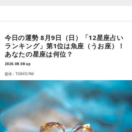
■髙津臣吾 コメント
髙津は1990年代から2000年代にかけて伝家の宝刀・シンカ
ーを武器にヤクルトスワローズの絶対的守護神を担い、選手
「ショウアップナイター」をお聴きの皆さま、ご無沙汰して
として5度のリーグ優勝、4度の日本一に貢献した。メジャー
おります。
でも活躍し日米通算313セーブをマーク。指導者としては、6
今日の運勢 8月9日（日）「12星座占い
ペナントレース終盤の神宮球場、一つ一つのプレーの重みが
シーズン、ヤクルトの監督を務め、前年最下位からの日本
増す独特の緊張感を、ラジオを通じてお伝えできればと思い
ランキング」第1位は魚座（うお座）！
一、球団初のリーグ連覇を成し遂げた。
ます。
あなたの星座は何位？
よろしくお願いします！
選手としても指揮官としてもヤクルトが誇る球界のレジェン
2026.08.08 up
ドといえる髙津が8月15日（土）に神宮球場で行われる「ヤ
提供：TOKYO FM
クルト×DeNA」に『ニッポン放送ショウアップナイター』の
スペシャルゲスト解説として登場する。現役時代は『ニッポ
ン放送ショウアップナイター』の事前情報番組でレギュラー
「ニッポン放送ショウアップナイター ヤクルト×DeNA」
出演コーナーを持つなど、ニッポン放送リスナーにはお馴染
■放送日時：8月15日（土） 17時50分～試合終了 （延長対
みの髙津だが、『ニッポン放送ショウアップナイター』で解
応あり）
説を務めるのは2013年以来、13年ぶりとなる。
■スペシャルゲスト解説：髙津臣吾
■実況：師岡正雄アナウンサー