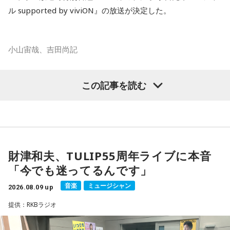
ル supported by viviON』の放送が決定した。
小山宙哉、吉田尚記
マンガ大賞の発起人にも名を連ねる吉田尚記アナウンサーが
この記事を読む
パーソナリティを務め、漫画にまつわるゲストを迎えるポッ
ドキャスト番組『マンガのラジオ supported by viviON』
（毎週日曜 18時頃配信）の地上波特別番組で、 「宇宙兄弟」
の漫画家・小山宙哉がゲスト出演する。
財津和夫、TULIP55周年ライブに本音
18年に及ぶ「宇宙兄弟」の連載完結のタイミングでの出演と
「今でも迷ってるんです」
なり、「宇宙兄弟」誕生のエピソードや「キャラクターに出
会う」というキャラクター造形について、ストーリーの発想
音楽
ミュージシャン
2026.08.09 up
と科学的裏付けについて等、様々な話を伺っていく。
提供：RKBラジオ
小山宙哉をゲストに迎える特別番組『マンガのラジオ 宇宙兄