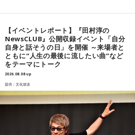
ます。
【1位】魚座（うお座）
よろしくお願いします！
恋愛運が好調で楽しい運気の1日となりそうです。今日は好き
な人に積極的にアプローチをしてみるのも良さそうです。ラ
ッキーカラーは水色。
【イベントレポート】『田村淳の
NewsCLUB』公開収録イベント「自分
【2位】蟹座（かに座）
好調な運気で心地よく過ごせる1日となりそうです。直感が冴
自身と話そうの日」を開催 ～来場者と
「ニッポン放送ショウアップナイター ヤクルト×DeNA」
えやすい運気なので、選択に迷った際は自分の直感を参考に
ともに“人生の最後に流したい曲”など
■放送日時：8月15日（土） 17時50分～試合終了 （延長対
してみてください。
をテーマにトーク
応あり）
【3位】蠍座（さそり座）
■スペシャルゲスト解説：髙津臣吾
2026.08.08 up
学びや成長ができそうな1日です。今日は視野が広がりやすく
■実況：師岡正雄アナウンサー
提供：文化放送
学びが深まりそうです。海外のことに目を向けたり、探究心
■番組X：@showup1242
を大切に過ごしてみましょう。
■ハッシュタグ：#ショウアップナイター #60n
【4位】山羊座（やぎ座）
■メールアドレス：89@1242.com
対人運が好調です。今日は1対1のコミュニケーションが大切
■番組ホームページ：
https://www.1242.com/showup
な日。パートナーや大切な友人と深い話をしたり、普段は話
しづらい話題を取り上げてみたりするには良いタイミングで
す。