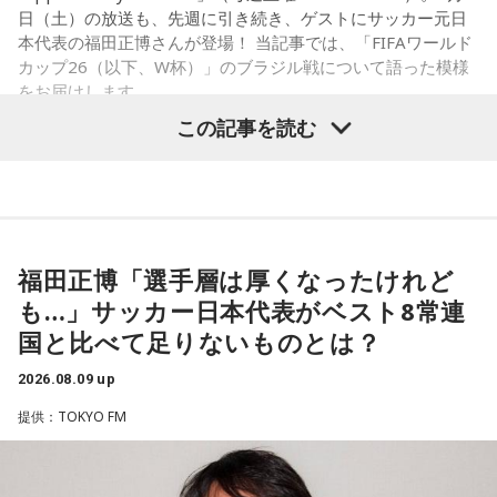
日（土）の放送も、先週に引き続き、ゲストにサッカー元日
本代表の福田正博さんが登場！ 当記事では、「FIFAワールド
カップ26（以下、W杯）」のブラジル戦について語った模様
をお届けします。
この記事を読む
福田正博さん
1966年生まれの福田正博さんは、日本人初のJリーグ得点王に
輝き、Jリーグ通算228試合出場93得点を挙げ、日本代表では
福田正博「選手層は厚くなったけれど
45試合出場で9ゴールを記録するなど活躍を見せ、1993年に
も…」サッカー日本代表がベスト8常連
はW杯アジア地区最終予選にも出場しました。2002年に現役
国と比べて足りないものとは？
を引退した後は、サッカー解説者としてメディアでの活動の
ほか、講演会やサッカー教室をおこなうなど、自身の経験を
2026.08.09 up
活かしながら幅広く活動しています。
提供：TOKYO FM
◆福田正博がW杯ブラジル戦を総括
藤木：ブラジル戦で、前半は佐野海舟選手の素晴らしいイン