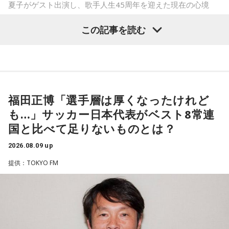
夏子がゲスト出演し、歌手人生45周年を迎えた現在の心境
や、デビュー当時の苦労について語った。
この記事を読む
番組では、前作「しゃんしゃん牡丹」の制作秘話を紹介。伍
代さんは、曲を受け取ると映像や物語が自然と頭に浮かび、
「こんな女性像を描きたい」「琴や三味線を取り入れたい」
など、自らイメージを提案しながら作品づくりに参加してい
福田正博「選手層は厚くなったけれど
ることを明かした。また、歌手はレコーディングを終えた
も…」サッカー日本代表がベスト8常連
後、自分自身が“演出家”となって楽曲を育てていく仕事でもあ
国と比べて足りないものとは？
ると語り、長年培ってきた表現者としての思いを語った。
2026.08.09 up
一方で、デビュー当時は決して順風満帆ではなかった。デビ
提供：TOKYO FM
ューから間もなく所属レコード会社がなくなり、「どこへ行
けばいいの？」と途方に暮れたことや、芸名を何度も変えな
がら挑戦を続けてきた日々を振り返る。それでも諦めずに歌
い続けた経験が、45周年記念シングル「露天の花」に込めた
「どんな環境でも花は咲く」「その場所で咲く花がある」と