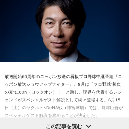
懐中電灯は「今後の見通し」を暗示しています。あなたは極
スペシャルゲスト解説として登場する。現役時代は『ニッポ
限の場面でもパニックにならず、状況を一歩引いて見極める
ン放送ショウアップナイター』の事前情報番組でレギュラー
冷静沈着なタイプ。感情に飲まれず、俯瞰して考えられるタ
出演コーナーを持つなど、ニッポン放送リスナーにはお馴染
イプです。ただ、いつも冷静すぎると近寄りがたく見られる
こともあるので、時には素直になってみましょう。
みの髙津だが、『ニッポン放送ショウアップナイター』で解
説を務めるのは2013年以来、13年ぶりとなる。
＊
ペナントレースも終盤に差し掛かり、古巣・ヤクルトにとっ
天使も悪魔も、どちらもあなたの一部。自分の中の両方を知
て勝負の夏となる神宮球場の一戦での髙津氏ならではの視点
っておくことが、いざという時の本当の強さになるのかもし
れません。
に注目が集まる。
放送開始60周年のニッポン放送の看板プロ野球中継番組『ニ
■監修者プロフィール：蝶ちょ（ちょうちょ）
『ニッポン放送ショウアップナイター』では、今後も60周年
池袋占い館セレーネ所属。電話占いメルにも出演。第六感で
ッポン放送ショウアップナイター』。8月は「プロ野球“勝負
のアニバーサリーイヤーにふさわしい球界のレジェンドたち
人の想いを捉える羅針盤ヒーラー。霊感タロット、四柱推
の夏”に60n（ロックオン）！」と題し、球界を代表するレジ
がスペシャルゲスト解説者として登場する。さらに、リスナ
命、宿曜占星術でオーダーメイドの鑑定を手掛ける。転職、
ェンドがスペシャルゲスト解説として続々登場する。8月15
結婚、離別など多くの経験から、今どう動くべきか悩む人に
ーにとって嬉しい夏の味覚や現金が当たるプレゼント企画も
日（土）のヤクルト×DeNA戦（神宮球場）では、髙津臣吾が
寄り添いナビゲートする。
実施する。
Webサイト：
https://selene-uranai.com/
スペシャルゲスト解説を務めることが決定した。
YouTube：
https://www.youtube.com/@ataru-uranai
この記事を読む