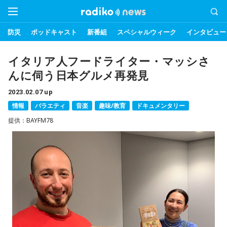
防災
ポッドキャスト
新番組
スペシャルウィーク
インタビュー
イタリア人フードライター・マッシさ
んに伺う日本グルメ再発見
2023.02.07 up
情報
バラエティ
音楽
趣味/教育
ドキュメンタリー
提供：BAYFM78