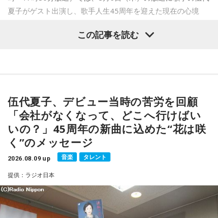
夏子がゲスト出演し、歌手人生45周年を迎えた現在の心境
や、デビュー当時の苦労について語った。
この記事を読む
番組では、前作「しゃんしゃん牡丹」の制作秘話を紹介。伍
代さんは、曲を受け取ると映像や物語が自然と頭に浮かび、
「こんな女性像を描きたい」「琴や三味線を取り入れたい」
など、自らイメージを提案しながら作品づくりに参加してい
伍代夏子、デビュー当時の苦労を回顧
ることを明かした。また、歌手はレコーディングを終えた
「会社がなくなって、どこへ行けばい
後、自分自身が“演出家”となって楽曲を育てていく仕事でもあ
いの？」45周年の新曲に込めた“花は咲
ると語り、長年培ってきた表現者としての思いを語った。
く”のメッセージ
一方で、デビュー当時は決して順風満帆ではなかった。デビ
音楽
タレント
2026.08.09 up
ューから間もなく所属レコード会社がなくなり、「どこへ行
提供：ラジオ日本
けばいいの？」と途方に暮れたことや、芸名を何度も変えな
がら挑戦を続けてきた日々を振り返る。それでも諦めずに歌
い続けた経験が、45周年記念シングル「露天の花」に込めた
「どんな環境でも花は咲く」「その場所で咲く花がある」と