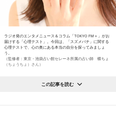
【解答】
1．鳩のぬいぐるみ……本性は「愛情深い天使」
鳩のぬいぐるみは「愛情」を暗示しています。あなたは追い
詰められても、自分より大切な誰かを思い浮かべる、利他的
なタイプ。窮地でこそ人にやさしくできる、あたたかい心の
ラジオ発のエンタメニュース＆コラム「TOKYO FM＋」がお
持ち主です。ただ、自分を後回しにしすぎないよう気をつけ
届けする「心理テスト」。今回は、「スズメバチ」に関する
てください。
心理テストで、心の奥にある本当の自分を探ってみましょ
う。
2．身分証……本性は「したたかな悪魔」
（監修者：東京・池袋占い館セレーネ所属の占い師 蝶ちょ
身分証は「あなた自身の存在」を暗示しています。あなたは
（ちょうちょ）さん）
窮地に立たされると、何よりまず自分を守り抜く、利己的な
タイプ。生き残るための冷徹な判断力は、時に人を出し抜く
ほどです。ただ、その強さはあなたや大切なものを守るため
この記事を読む
の武器にもなるでしょう。
【質問】
家でくつろいでいると、突然、大きなスズメバチが部屋に飛
3．乾電池……本性は「気まぐれな人間」
び込んできました。
乾電池は「内に秘めたエネルギー」を暗示しています。あな
あなたは慌てて、荷物をつかんで部屋の外へ逃げ出します。
たは追い詰められると、理屈より先に、その時の衝動でとっ
安全な場所までたどり着き、ほっと一息。
さに動く本能タイプ。ある意味では、いちばん人間らしいか
ふと見ると、あなたは無我夢中で、あるものを握りしめてい