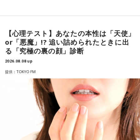
家でくつろいでいると、突然、大きなスズメバチが部屋に飛
番組名：有吉弘行のSUNDAY NIGHT DREAMER
び込んできました。
放送日時：毎週日曜 20:00～21:55
あなたは慌てて、荷物をつかんで部屋の外へ逃げ出します。
放送エリア：TOKYO FMをのぞくJFN全国25局ネット
安全な場所までたどり着き、ほっと一息。
パーソナリティ：有吉弘行
ふと見ると、あなたは無我夢中で、あるものを握りしめてい
【心理テスト】あなたの本性は「天使」
番組Webサイト：
https://jfn-pods.com/program/27400
ました。
or「悪魔」!? 追い詰められたときに出
音声コンテンツプラットフォーム「JFN Pods」ではスペシャ
それは何でしたか？次の中から近いものを1つ選んでくださ
ル音声も配信中！
い。
る「究極の裏の顔」診断
2026.08.08 up
1． 鳩のぬいぐるみ
2． パスポートなどの身分証
提供：TOKYO FM
3． 買ったばかりの乾電池
4． 懐中電灯
【解説】
この心理テストでわかることは、追い詰められた時に出る、
あなたの「究極の裏の顔」です。
とっさに握りしめたものは、あなたが窮地で無意識に守ろう
とする「本当に大切なもの」を暗示しています。冷静ではい
られない極限の場面でこそ、普段は隠れているあなたの本性
が表に出るのです。