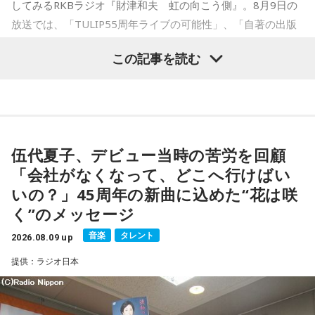
してみるRKBラジオ『財津和夫 虹の向こう側』。8月9日の
賞。TVアニメ、実写映画等、多くのメディアミックスを果た
放送では、「TULIP55周年ライブの可能性」、「自著の出版
す大ヒット作品となり2026年6月完結。
記念イベントの裏話」、「デビュー時の音楽業界」、といっ
この記事を読む
た古今のトピックスが盛りだくさんです。
【近刊】
『宇宙兄弟』完結 46巻
■番組タイトル：『マンガのラジオ 宇宙兄弟スペシャル
supported by viviON』
■放送日時：2026年8月16日（日） 19時～20時
伍代夏子、デビュー当時の苦労を回顧
■パーソナリティ：吉田尚記
「会社がなくなって、どこへ行けばい
■ゲスト：小山宙哉
いの？」45周年の新曲に込めた“花は咲
■メールアドレス：
manga@1242.com
■公式Xアカウント：@MANGARADIO1242
く”のメッセージ
■ハッシュタグ：#マンガのラジオ
音楽
タレント
■番組HP：
2026.08.09 up
https://manga-no-radio.com/
提供：ラジオ日本