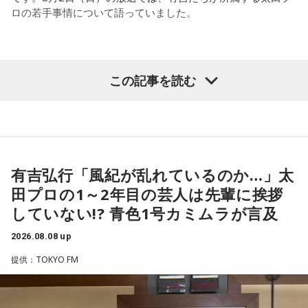
いうのは今までなかったことですし、力がついているのは事
ロの若手事情について語っていました。
も試合中に。ですから、ベンチからでも戦術や戦略はある程
実ですね。
度言えますけど、ピッチのなかで選手たちがそれを感じて、
対応していく能力を高めていくのがサッカーにおいて一番重
藤木：そんな日本代表を僕たちも応援したいと思います。
要なんです。
（左から）酒井健太、有吉弘行、カミムラ
この記事を読む
ブラジル戦のときも「守ろう」という気持ちはなくても、ブ
ラジルが1点負けていたときに、前に出てくるエネルギーって
（左から）福田正博さん、藤木直人、高見侑里
すごいんです。それを食い止めたり、押し返したりするため
◆太田プロの若手芸人事情
には、前半よりもエネルギーをもっと使わなきゃいけないけ
＜番組概要＞
れども、ブラジルのものすごい勢いにのまれてしまった。た
有吉は、若手芸人と接する機会の多いカミムラに聞きたいこ
番組名：SPORTS BEAT supported by TOYOTA
だ、これは日本だけではなく、アルゼンチンと対戦したイン
とがあると切り出し、「賞レースで結果を残していないコン
有吉弘行「風紀が乱れているのか…」太
放送日時：毎週土曜 10:00～10:50
グランドもそういう展開になったんですよ。サッカーってそ
ビ、（芸歴18年目の）ぐりんぴーすがよく愚痴をこぼしてい
田プロの1～2年目の芸人は先輩に挨拶
パーソナリティ：藤木直人、高見侑里
ういうスポーツなんですよね。
るのは、最近の後輩は挨拶をしてくれないんだって（笑）」
していない!? 青色1号カミムラが言及
番組Webサイト：
https://www.tfm.co.jp/beat/
と暴露します。
番組公式X：
つまり、ベンチから何か言っても（すぐに戦術を）変えられ
@SPORTSBEAT_TFM
2026.08.08 up
るほど簡単なスポーツではないんです。なぜならば、相手が
有吉自身は、今では後輩から挨拶されないことがまったくな
それに対してまた変化をしてくるから。だから“個”の力を高め
いため分からないと前置きしつつ、「ぐりんぴーすがそう言
提供：TOKYO FM
て、時間をつくれる選手が重要になってくるということです
っていたから……その辺はどう？ 風紀が乱れているかどうか」
ね。
と質問します。