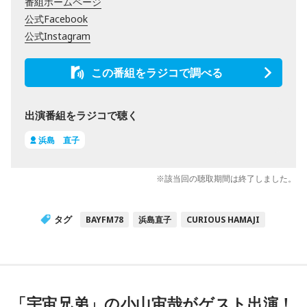
番組ホームページ
公式Facebook
公式Instagram
この番組をラジコで調べる
出演番組をラジコで聴く
浜島 直子
※該当回の聴取期間は終了しました。
タグ
BAYFM78
浜島直子
CURIOUS HAMAJI
「宇宙兄弟」の小山宙哉がゲスト出演！