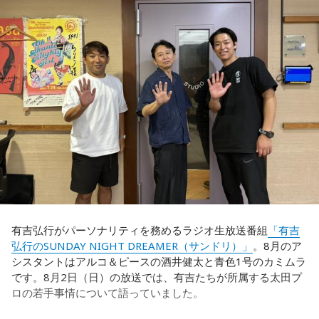
◆世界で戦うために必要な“個”の力
これに対して、カミムラは「ぐりんぴーすさんが言っている
のは、1～2年目の芸人の子たちだと思うんですけど……たぶ
藤木：今回、日本代表はケガ人が続出しましたが、それでも
ん、その子たちは本当に挨拶していないと思います」と苦笑
あの戦いができたというのは、選手層も相当厚くなったとい
い。有吉が「なんでなの？」と尋ねると、カミムラは「こん
うことでしょうか？
なことを言うのもあれですけど、（ぐりんぴーすさんが）ど
ういう先輩か分かっていないんだと思います」と正直に語り
福田：そうですね。選手層は厚くなっているし、森保監督の
ます。
「誰が出ても同じような戦いができる準備をしてきた」とい
う言葉がその通りであることを、グループステージで証明で
それを受け、有吉は「でもさ、この世界に入ったら俺だって
きていたと思います。でも、そこから上に行くためには、や
（若手の頃は）誰か分からない人にも一応挨拶するじゃな
っぱり“個の力”が必要だったかなと感じています。
い？ 何があるか分からないからさ」と持論を語ります。その
意見にカミムラも納得しつつも、「ちゃんと挨拶をしない人
世界で見ても、日本だけでなく主力の選手がケガする国は
間は時代的に増えていますね」とリアルな実情を明かしま
多々あって、それでも勝ち上がっていく力が必要なのがW杯
す。
なんです。そういう意味では、確かに選手層は厚くなったけ
有吉弘行がパーソナリティを務めるラジオ生放送番組
「有吉
れども、さらに“個”の力を高めながら、選手層をもっと厚くし
弘行のSUNDAY NIGHT DREAMER（サンドリ）」
。8月のア
また、有吉は「吉本（興業）は縦がちゃんとしているじゃ
なきゃいけない。ベスト16・ベスト8に進む国と比べたとき
シスタントはアルコ＆ピースの酒井健太と青色1号のカミムラ
ん。それは養成所でもそういう教えがあるんだろうし、先輩
に、そこまでの選手層だったのかというと、まだまだ厚くし
です。8月2日（日）の放送では、有吉たちが所属する太田プ
からも受け継がれるからだと思うんだよね」と他事務所と比
ていかないとダメなのではないか、ということなんだと思い
ロの若手事情について語っていました。
較しつつ、「太田プロはゆるいから……酒井のせいで（笑）」
ます。
と冗談交じりに言うと、酒井も「俺のせいじゃないと思いま