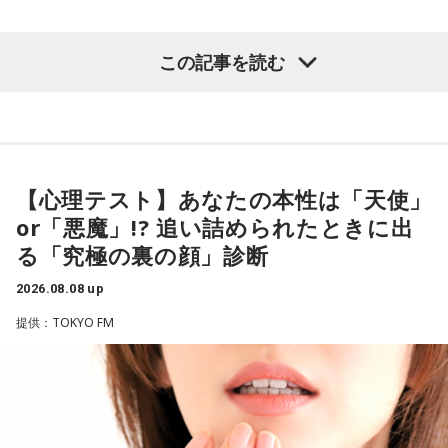
すけどね」とすぐさまツッコミを入れていました。
ただ、あれだけケガ人が出て、誰が出ても同じようなサッカ
（左から）酒井健太、有吉弘行、カミムラ
ーができて、グループステージをああいう形で抜けられたと
＜番組概要＞
この記事を読む
いうのは今までなかったことですし、力がついているのは事
番組名：有吉弘行のSUNDAY NIGHT DREAMER
実ですね。
放送日時：毎週日曜 20:00～21:55
放送エリア：TOKYO FMをのぞくJFN全国25局ネット
◆太田プロの若手芸人事情
藤木：そんな日本代表を僕たちも応援したいと思います。
パーソナリティ：有吉弘行
番組Webサイト：
https://jfn-pods.com/program/27400
有吉は、若手芸人と接する機会の多いカミムラに聞きたいこ
音声コンテンツプラットフォーム「JFN Pods」ではスペシャ
とがあると切り出し、「賞レースで結果を残していないコン
【心理テスト】あなたの本性は「天使」
ル音声も配信中！
ビ、（芸歴18年目の）ぐりんぴーすがよく愚痴をこぼしてい
（左から）福田正博さん、藤木直人、高見侑里
or「悪魔」!? 追い詰められたときに出
るのは、最近の後輩は挨拶をしてくれないんだって（笑）」
る「究極の裏の顔」診断
と暴露します。
＜番組概要＞
2026.08.08 up
番組名：SPORTS BEAT supported by TOYOTA
有吉自身は、今では後輩から挨拶されないことがまったくな
放送日時：毎週土曜 10:00～10:50
いため分からないと前置きしつつ、「ぐりんぴーすがそう言
提供：TOKYO FM
パーソナリティ：藤木直人、高見侑里
っていたから……その辺はどう？ 風紀が乱れているかどうか」
番組Webサイト：
https://www.tfm.co.jp/beat/
と質問します。
番組公式X：
@SPORTSBEAT_TFM
これに対して、カミムラは「ぐりんぴーすさんが言っている
のは、1～2年目の芸人の子たちだと思うんですけど……たぶ