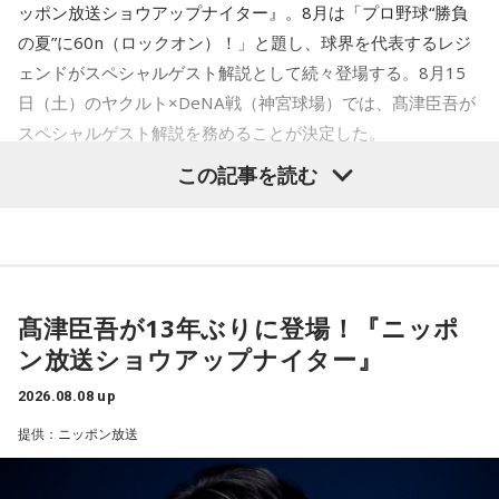
結婚、離別など多くの経験から、今どう動くべきか悩む人に
ッポン放送ショウアップナイター』。8月は「プロ野球“勝負
詰められても、自分より大切な誰かを思い浮かべる、利他的
寄り添いナビゲートする。
なタイプ。窮地でこそ人にやさしくできる、あたたかい心の
の夏”に60n（ロックオン）！」と題し、球界を代表するレジ
Webサイト：
https://selene-uranai.com/
持ち主です。ただ、自分を後回しにしすぎないよう気をつけ
ェンドがスペシャルゲスト解説として続々登場する。8月15
YouTube：
https://www.youtube.com/@ataru-uranai
てください。
日（土）のヤクルト×DeNA戦（神宮球場）では、髙津臣吾が
スペシャルゲスト解説を務めることが決定した。
2．身分証……本性は「したたかな悪魔」
身分証は「あなた自身の存在」を暗示しています。あなたは
この記事を読む
窮地に立たされると、何よりまず自分を守り抜く、利己的な
タイプ。生き残るための冷徹な判断力は、時に人を出し抜く
髙津は1990年代から2000年代にかけて伝家の宝刀・シンカ
ほどです。ただ、その強さはあなたや大切なものを守るため
ーを武器にヤクルトスワローズの絶対的守護神を担い、選手
の武器にもなるでしょう。
として5度のリーグ優勝、4度の日本一に貢献した。メジャー
3．乾電池……本性は「気まぐれな人間」
でも活躍し日米通算313セーブをマーク。指導者としては、6
髙津臣吾が13年ぶりに登場！『ニッポ
乾電池は「内に秘めたエネルギー」を暗示しています。あな
シーズン、ヤクルトの監督を務め、前年最下位からの日本
ン放送ショウアップナイター』
たは追い詰められると、理屈より先に、その時の衝動でとっ
一、球団初のリーグ連覇を成し遂げた。
さに動く本能タイプ。ある意味では、いちばん人間らしいか
2026.08.08 up
もしれません。勢いが吉と出ることも多いですが、一呼吸置
選手としても指揮官としてもヤクルトが誇る球界のレジェン
いて考える癖もつけてみて。
提供：ニッポン放送
ドといえる髙津が8月15日（土）に神宮球場で行われる「ヤ
4．懐中電灯……本性は「冷静な神様!?」
クルト×DeNA」に『ニッポン放送ショウアップナイター』の