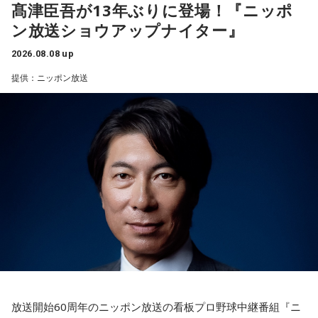
もしれません。勢いが吉と出ることも多いですが、一呼吸置
髙津臣吾が13年ぶりに登場！『ニッポ
ました。
いて考える癖もつけてみて。
ン放送ショウアップナイター』
それは何でしたか？次の中から近いものを1つ選んでくださ
い。
4．懐中電灯……本性は「冷静な神様!?」
2026.08.08 up
懐中電灯は「今後の見通し」を暗示しています。あなたは極
1． 鳩のぬいぐるみ
提供：ニッポン放送
限の場面でもパニックにならず、状況を一歩引いて見極める
2． パスポートなどの身分証
冷静沈着なタイプ。感情に飲まれず、俯瞰して考えられるタ
3． 買ったばかりの乾電池
イプです。ただ、いつも冷静すぎると近寄りがたく見られる
4． 懐中電灯
こともあるので、時には素直になってみましょう。
【解説】
＊
この心理テストでわかることは、追い詰められた時に出る、
あなたの「究極の裏の顔」です。
天使も悪魔も、どちらもあなたの一部。自分の中の両方を知
とっさに握りしめたものは、あなたが窮地で無意識に守ろう
っておくことが、いざという時の本当の強さになるのかもし
とする「本当に大切なもの」を暗示しています。冷静ではい
れません。
られない極限の場面でこそ、普段は隠れているあなたの本性
が表に出るのです。
■監修者プロフィール：蝶ちょ（ちょうちょ）
池袋占い館セレーネ所属。電話占いメルにも出演。第六感で
【解答】
人の想いを捉える羅針盤ヒーラー。霊感タロット、四柱推
1．鳩のぬいぐるみ……本性は「愛情深い天使」
命、宿曜占星術でオーダーメイドの鑑定を手掛ける。転職、
放送開始60周年のニッポン放送の看板プロ野球中継番組『ニ
鳩のぬいぐるみは「愛情」を暗示しています。あなたは追い