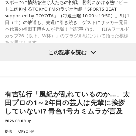
対応していく能力を高めていくのがサッカーにおいて一番重
スポーツに情熱を注ぐ人たちの挑戦、勝利にかける熱いビー
要なんです。
トに肉迫するTOKYO FMのラジオ番組「SPORTS BEAT
supported by TOYOTA」（毎週土曜 10:00～10:50）。8月1
ブラジル戦のときも「守ろう」という気持ちはなくても、ブ
日（土）の放送も、先週に引き続き、ゲストにサッカー元日
ラジルが1点負けていたときに、前に出てくるエネルギーって
本代表の福田正博さんが登場！ 当記事では、「FIFAワールド
すごいんです。それを食い止めたり、押し返したりするため
カップ26（以下、W杯）」のブラジル戦について語った模様
には、前半よりもエネルギーをもっと使わなきゃいけないけ
をお届けします。
れども、ブラジルのものすごい勢いにのまれてしまった。た
この記事を読む
だ、これは日本だけではなく、アルゼンチンと対戦したイン
グランドもそういう展開になったんですよ。サッカーってそ
福田正博さん
ういうスポーツなんですよね。
つまり、ベンチから何か言っても（すぐに戦術を）変えられ
1966年生まれの福田正博さんは、日本人初のJリーグ得点王に
るほど簡単なスポーツではないんです。なぜならば、相手が
輝き、Jリーグ通算228試合出場93得点を挙げ、日本代表では
有吉弘行「風紀が乱れているのか…」太
それに対してまた変化をしてくるから。だから“個”の力を高め
45試合出場で9ゴールを記録するなど活躍を見せ、1993年に
田プロの1～2年目の芸人は先輩に挨拶
て、時間をつくれる選手が重要になってくるということです
はW杯アジア地区最終予選にも出場しました。2002年に現役
ね。
していない!? 青色1号カミムラが言及
を引退した後は、サッカー解説者としてメディアでの活動の
ほか、講演会やサッカー教室をおこなうなど、自身の経験を
2026.08.08 up
◆世界で戦うために必要な“個”の力
活かしながら幅広く活動しています。
提供：TOKYO FM
藤木：今回、日本代表はケガ人が続出しましたが、それでも