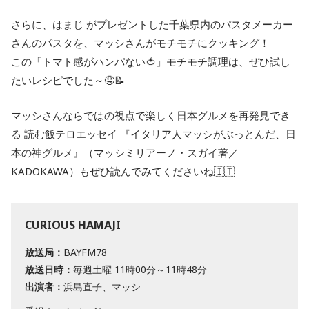
さらに、はまじ がプレゼントした千葉県内のパスタメーカー
さんのパスタを、マッシさんがモチモチにクッキング！
この「トマト感がハンパない🍅」モチモチ調理は、ぜひ試し
たいレシピでした～🤤📝
マッシさんならではの視点で楽しく日本グルメを再発見でき
る 読む飯テロエッセイ 『イタリア人マッシがぶっとんだ、日
本の神グルメ』（マッシミリアーノ・スガイ著／
KADOKAWA）もぜひ読んでみてくださいね🇮🇹
CURIOUS HAMAJI
放送局：
BAYFM78
放送日時：
毎週土曜 11時00分～11時48分
出演者：
浜島直子、マッシ