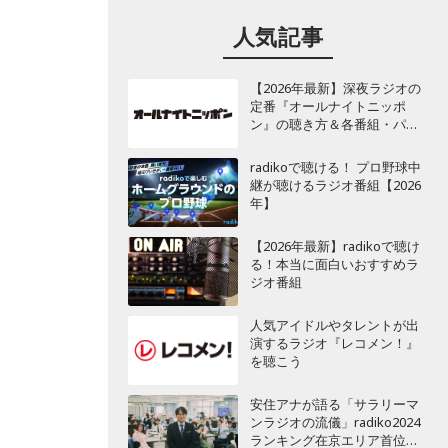
人気記事
【2026年最新】深夜ラジオの
定番『オールナイトニッポ
ン』の聴き方＆各番組・パー
ソナリティ一覧
radikoで聴ける！ プロ野球中
継が聴けるラジオ番組【2026
年】
【2026年最新】radikoで聴け
る！本当に面白いおすすめラ
ジオ番組
人気アイドルやタレントが出
演するラジオ『レコメン！』
を聴こう
安住アナが語る「サラリーマ
ンラジオの流儀」radiko2024
ランキング在京エリア首位