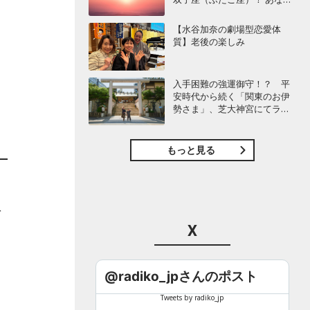
の星座は何位？
【水谷加奈の劇場型恋愛体
質】老後の楽しみ
入手困難の強運御守！？ 平
安時代から続く「関東のお伊
勢さま」、芝大神宮にてラン
パンプスが合格祈願！
もっと見る
を
X
@radiko_jpさんのポスト
Tweets by radiko_jp