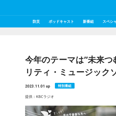
防災
ポッドキャスト
新番組
スペシ
今年のテーマは”未来つむ
リティ・ミュージック
特別番組
2023.11.01 up
提供：KBCラジオ