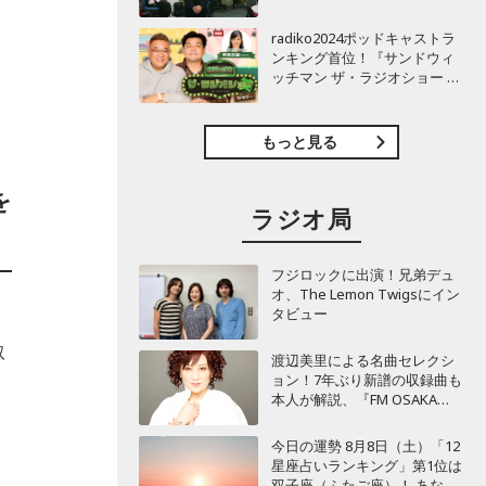
TBSラジオ『安住紳一郎の日
曜天国』インタビュー
radiko2024ポッドキャストラ
ンキング首位！『サンドウィ
ッチマン ザ・ラジオショー サ
タデー』インタビュー
もっと見る
を
ラジオ局
フジロックに出演！兄弟デュ
オ、The Lemon Twigsにイン
タビュー
取
渡辺美里による名曲セレクシ
ョン！7年ぶり新譜の収録曲も
本人が解説、『FM OSAKA
THE MASTERPIECE』
今日の運勢 8月8日（土）「12
星座占いランキング」第1位は
双子座（ふたご座）！ あなた