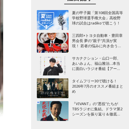
夏の甲子園「第108回全国高等
学校野球選手権大会」高校野
球の試合はradikoで聴こう！
三四郎×トヨタ自動車・豊田章
男会長 夢の"親子"共演が実
現！ 若者の悩みに向き合うポ
ッドキャスト番組が始動
サカナクション・山口一郎、
あいみょん、福山雅治…本当
に面白いラジオ番組【アーテ
ィスト編】
タイムフリー30で聴ける！
2026年7月のオススメ番組まと
め
『VIVANT』の"悪役"たちが
TBSラジオに集結。ドラマ第2
シーズンを振り返り＆徹底考
察！