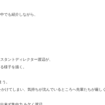
、
の中でも紹介しながら、
シスタントディレクター渡辺が、
する様子を描く。
まう。
をかけてしまい、気持ちが沈んでいるところへ先輩たちが厳し
出来ず集中力 を欠く渡辺。