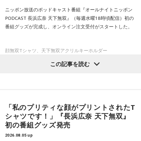
まれそうです。小さなことでも、感謝を言葉にすると空気が
やわらぐはず。お気に入りのグラスで飲み物を楽しんでみま
ニッポン放送のポッドキャスト番組『オールナイトニッポン
長野
「よくテレビでもエコノミストの方が言っていますね。
しょう。
PODCAST 長浜広奈 天下無双』（毎週水曜18時頃配信）初の
税収の上振れで2027年度はプライマリーバランス1.4兆円の
番組グッズが完成し、オンライン注文受付がスタートした。
黒字化、みたいな話は報じられています」
【10位】牡羊座（おひつじ座）
お金の使い方に注意したい日。小さな出費が積み重なりやす
いので、財布を開く前にひと呼吸おくことを意識して。新し
佐藤
「2026年も税収上振れ分があった。皆が大変な思いをし
顔無双Tシャツ、天下無双アクリルキーホルダー
いスキルや資格への投資は、今日は情報収集にとどめておく
ている中、国はビックリするほど税金が入ってきているわけ
のが無難。光るものを身につけると気持ちが引き締まりそ
です。思ったより税収があるから、2026年だってプライマリ
この記事を読む
う。
ラインナップは、パーソナリティの長浜広奈の顔を大胆にプ
ーバランスはプラスになる、トントンではあるだろうと思っ
リントした「顔無双Tシャツ」と、収録時のスタジオで撮影し
ていたら、ギリギリで高市（早苗首相）さんが補正予算を組
【11位】天秤座（てんびん座）
た番組サムネイルをデザインした全6種（うち1種シークレッ
見えないストレスが溜まりやすい日。人間関係で「なんとな
んだので、また赤字になった、という状況です。恐らく、税
ト）のアクリルキーホルダー「天下無双アクリルキーホルダ
く気が重い」と感じたら、距離を置くことも立派な自己防
収がもっと増えるであろうという予想なんですよ」
衛。深入りしすぎず、今日は自分の心地よさを最優先にし
ー」の2つ。
「私のプリティな顔がプリントされたT
て。自分の中にある常識を疑ってみると、モヤモヤの正体に
長野
「あくまでも予想。黒字化すると決まっているわけでは
気づけるかも。
シャツです！」『長浜広奈 天下無双』
インパクトあるTシャツについて番組内で長浜は「私のプリテ
ない」
初の番組グッズ発売
ィな顔がプリントされたTシャツです！」「長浜広奈が好きだ
【12位】射手座（いて座）
ってことがモロバレするTシャツなのでご注意」と紹介。全6
頑張りすぎに注意の日。仕事や頼まれごとを抱え込みすぎ
佐藤
「万が一、大きな出来事が起きたらね。たとえばこうし
2026.08.05 up