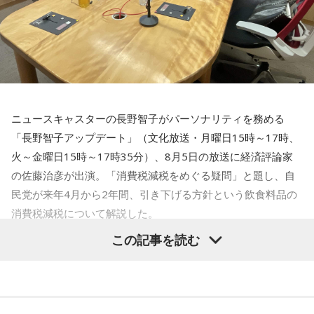
ら積極的に声をかけて。川べりを散歩すると気持ちがリフレ
＜番組概要＞
ッシュできそう。
番組名：日本郵便 SUNDAY'S POST
放送日時：毎週日曜 15:00～15:50
【4位】蟹座（かに座）
パーソナリティ：小山薫堂、宇賀なつみ
人の輪が広がる日。交流会やイベント、SNSでのつながりな
番組Webサイト：
https://www.tfm.co.jp/post/
ど、いつもより少し広い世界に飛び込んでみると面白い出会
番組公式X：
@sundayspost1
いがありそうです。フットワークは軽く、でも判断は慎重に
するのがポイント。ふと空を見上げると、良いアイデアが降
ニュースキャスターの長野智子がパーソナリティを務める
りてくるかも。
「長野智子アップデート」（文化放送・月曜日15時～17時、
【5位】蠍座（さそり座）
火～金曜日15時～17時35分）、8月5日の放送に経済評論家
人付き合いを丁寧に扱うと良い日。パートナーや仕事相手と
の佐藤治彦が出演。「消費税減税をめぐる疑問」と題し、自
の間に、小さなすれ違いが起きるかも。理想を押しつけず、
民党が来年4月から2年間、引き下げる方針という飲食料品の
相手の話に耳を傾ければ関係がなめらかになるはずです。歯
消費税減税について解説した。
のケアをいつもより丁寧にすると、気持ちがシャキッとする
はず。
この記事を読む
鈴木敏夫（文化放送解説委員）
「自民党は、きょう開いた臨
【6位】魚座（うお座）
時の総務会で、飲食料品の消費税率、来年4月から2年間にわ
気分転換が必要な日。ちょっとした物足りなさを感じるかも
たって、いまの8%から1%に引き下げる基本方針案を了承し
しれませんが、それは次のステップに進む合図。新しい楽し
ました（後に閣議決定）。1989年の消費税導入後、税率引き
みを探すつもりで、普段行かない場所や触れないジャンルに