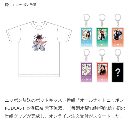
て、気づいたらパンク寸前になりそうです。断る勇気を持つ
種のアクリルキーホルダーについては「シークレットの写真
て熊本で自信が起きた。支出は増える。ある程度、予備のお
提供：ニッポン放送
ことも意識しましょう。全部ひとりでやろうとせず、周囲に
の多幸感がすごいです！」とコメントした。
金をとっておくことは必要です。そういったこともせずに、
上手に頼ることを心がけて。紫色の服を身につけると、心が
もっと税収は入ってくるだろうね、使えばいい、と。これか
落ち着きそう。
両商品は受注販売で、申し込みは8月23日（日）23：59まで
ら2年の間に大きなことが起きたらどうするんですか。重大な
販売ページ（
https://official-goods-store.jp/muso/
）で受け
【今日の一言メッセージ】
消費税減税ということを、よくこんな中途半端なところで決
勝ち負けにこだわりすぎると、大切なものを見落としてしま
付けている。9月25日（金）以降順次発送予定。詳細は販売
定したな、と。責任政党と言っている自民党がやることか、
います。誰かと張り合う気持ちが湧いてきたら、「自分は何
サイトにて。
と驚きます」
のためにこれをしているのか」と立ち止まってみましょう。
本当に欲しいものは、競争の先ではなく、自分の内側にある
はずです。
長野
「高市首相は、しても地獄、引いても地獄なのでは？ や
っても佐藤さんの懸念がある、やらなければ『言ったのに』
■長浜広奈 コメント
■監修者プロフィール：草彅健太（くさなぎ・けんた）
と」
東京・池袋占い館セレーネ所属。メンタルケアカウンセラ
ー。鑑定件数は若い女性を中心に7,000件を超え、占いイベン
待望の天下無双公式グッズが出来ました！
佐藤
「2月の衆議院選挙の総選挙のとき、自民党は消費税の減
トやアプリの監修も手がける。また、イベントMCや声優とし
ニッポン放送のポッドキャスト番組『オールナイトニッポン
私の希望をニッポン放送さんが全て叶えてくれました。
ての活動もしており、芸能関係者からの依頼も多い。
税、飲食料品について2年間0にする、と公約にしたから、と
PODCAST 長浜広奈 天下無双』（毎週水曜18時頃配信）初の
可愛い顔が大きくプリントされたTシャツに個性溢れるサムネ
Webサイト：
https://selene-uranai.com/
いうことですよね」
番組グッズが完成し、オンライン注文受付がスタートした。
YouTube：
https://youtu.be/UHrZuZcHTj4
イルのアクキーが完成してます♡
購入したら周りの人に自慢してください。
鈴木
「古川（禎久）さん、言っていましたね。総務会では了