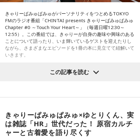
もしれないから（笑）。対策グッズを持ってきてね！ 私の名
聞やテレビの影響力が強かった時代、終戦40年を前に、健在
前タオルと一緒に汗拭き用のタオルも持ってきて（笑）。
きゃりーぱみゅぱみゅがパーソナリティをつとめるTOKYO
のご遺族も多く、次から次へと名乗り出ていらして、およそ8
FMのラジオ番組「CHINTAI presents きゃりーぱみゅぱみゅ
割の亡くなった方のお名前が判明しました。
「当たったら」だもんね、来てくれたらいいな……当たれ
Chapter #0 ～Touch Your Heart～」（毎週日曜12:30～
（笑）！ だって、2人で来てほしいもん。もしディズニーに
12:55）。この番組では、きゃりーが自身の趣味や興味のある
行けて、ライブにも行けたときはまた教えてね！ 当たります
いのはな慰霊碑
ことについて語ったり、いま輝いているゲストを迎えたりし
ように♡
ながら、さまざまなエピソードを1冊の本に見立てて紐解いて
合わせて、地元の皆さんからもこの悲惨な銃撃を語り継いで
いきます。
----------------------------------------------------
いこうと慰霊の会が発足。毎年8月5日に追悼行事が行われる
この日の放送をradikoタイムフリーで聴く
8月2日（日）放送のゲストは、「ハグレモノをツワモノに」
ようになりました。1992年には、地元のロータリークラブの
この記事を読む
※放送エリア外の方は、プレミアム会員の登録でご利用いた
を企業理念に掲げる株式会社yutori 代表取締役社長の片石貴
ご協力で犠牲となった方のお名前が刻まれた石碑が作られ、
だけます。
展さん（通称・ゆとりくん）。原宿カルチャーをともに歩ん
調査も40年以上にわたって、地道に続けてきました。
----------------------------------------------------
できた同世代の2人は、初対面とは思えないほど息の合ったト
ークを繰り広げました。
＜番組概要＞
その甲斐あって、一昨年・去年と、新たに犠牲となったお二
番組名：SCHOOL OF LOCK!
人の方のお名前が分かり、石碑にもお名前が刻まれました。
きゃりーぱみゅぱみゅ×ゆとりくん、実
パーソナリティ：アンジー校長（アンジェリーナ1/3・
ご遺族の方も80年の時を経て、「ようやくホッとした」とお
（左から）パーソナリティのきゃりーぱみゅぱみゅ、株式会
Gacharic Spin）、たんぼ教頭（溝上たんぼ）
は雑誌「HR」世代だった！ 原宿カルチ
っしゃったといいます。「調査は諦めてはいけない」と話す
放送日時：月曜～木曜 22:00～23:55／金曜 22:00～22:55
社yutori代表取締役社長 片石貴展さん（ゆとりくん）
ャーと古着愛を語り尽くす
番組Webサイト：
https://www.tfm.co.jp/lock/
齊藤さんですが、まだまだご苦労もあります。