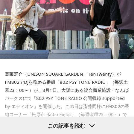
ほうを向いているのかな、と疑問に思ってしまいます」
■番組タイトル：『オールナイトニッポンPODCAST 長浜広奈
サイトにて。
天下無双』
■配信日時：毎週水曜日 18時頃
■パーソナリティ：長浜広奈
■メールアドレス：
hina@allnightnippon.com
■長浜広奈 コメント
■番組X：@hina_annp
■番組ハッシュタグ：#長浜広奈ANNP◆配信先：radiko、ニ
ッポン放送PODCAST STATION
待望の天下無双公式グッズが出来ました！
（
https://podcast.1242.com
） ほか各種ポッドキャストアプ
私の希望をニッポン放送さんが全て叶えてくれました。
リ
可愛い顔が大きくプリントされたTシャツに個性溢れるサムネ
斎藤宏介（UNISON SQUARE GARDEN、TenTwenty）が
イルのアクキーが完成してます♡
FM802でDJを務める番組「802 PSY TONE RADIO」（毎週土
購入したら周りの人に自慢してください。
曜23：00～）が、8月1日、大阪にある複合商業施設・なんば
パークスにて「802 PSY TONE RADIO 公開収録 supported
by エディオン」を開催した。この日は斎藤同様にFM802の番
■『オールナイトニッポンPODCAST 長浜広奈 天下
組コーナー「松原市 Radio Fields」（毎週金曜23：00～）で
無双』 番組グッズ概要
DJを担当するflumpoolの山村隆太がゲストとして登場。同じ
この記事を読む
1985年生まれ、かつメジャーデビュー同期、さらに昨年
「顔無双Tシャツ」 サイズ：S・M・L・XL 4,500円（税