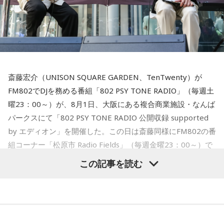
■番組ハッシュタグ：#長浜広奈ANNP◆配信先：radiko、ニ
ッポン放送PODCAST STATION
（
https://podcast.1242.com
） ほか各種ポッドキャストアプ
リ
斎藤宏介（UNISON SQUARE GARDEN、TenTwenty）が
FM802でDJを務める番組「802 PSY TONE RADIO」（毎週土
曜23：00～）が、8月1日、大阪にある複合商業施設・なんば
パークスにて「802 PSY TONE RADIO 公開収録 supported
by エディオン」を開催した。この日は斎藤同様にFM802の番
組コーナー「松原市 Radio Fields」（毎週金曜23：00～）で
DJを担当するflumpoolの山村隆太がゲストとして登場。同じ
この記事を読む
1985年生まれ、かつメジャーデビュー同期、さらに昨年
「FM802 ROCK FESTIVAL RADIO CRAZY 2025」でも共演を
果たしたFM802 DJ仲間の2人が、この日限りのトークと弾き
語りを繰り広げた貴重な約45分間を紹介する。