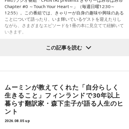
と思います。
月違いという共通点に加え、10代向けカルチャー・ファッシ
Chapter #0 ～Touch Your Heart～」（毎週日曜12:30～
ョン誌「HR」の同じ号に掲載されていたことも判明し、2人
12:55）。この番組では、きゃりーが自身の趣味や興味のある
は当時を懐かしく振り返ります。ゆとりくんは「僕はスナッ
「祖母は亡くなるまでずっと、『あの時、列車を発車させな
ことについて語ったり、いま輝いているゲストを迎えたりし
プの1人みたいな感じでしたけど、きゃりーさんは表紙。ずっ
ながら、さまざまなエピソードを1冊の本に見立てて紐解いて
ければよかった……』そう言っていました」
とスターでした」と語り、「同じ雑誌に出ていたってことで
いきます。
すね」ときゃりーも笑顔を見せました。
8月2日（日）放送のゲストは、「ハグレモノをツワモノに」
この記事を読む
改めて株式会社yutoriについて聞かれると、ゆとりくんは現
を企業理念に掲げる株式会社yutori 代表取締役社長の片石貴
在約30のブランドを展開し、全国に約60店舗を構えているこ
展さん（通称・ゆとりくん）。原宿カルチャーをともに歩ん
とを紹介。ストリートブランドだけでなく、パジャマやレデ
できた同世代の2人は、初対面とは思えないほど息の合ったト
ィース・メンズブランド、さらにはプチプラコスメまで幅広
ークを繰り広げました。
く手がけていると説明します。きゃりーも、その規模の大き
さに思わず「すごい！」を連発。「それは千原さんもすごい
ムーミンが教えてくれた「自分らしく
って言うわ（笑）」と納得の様子でした。
（左から）パーソナリティのきゃりーぱみゅぱみゅ、株式会
生きること」フィンランドで30年以上
◆「会社は宇宙なんですよ」社長だからこそ見える景色
社yutori代表取締役社長 片石貴展さん（ゆとりくん）
暮らす翻訳家・森下圭子が語る人生のヒ
ント
企業理念として掲げる「ハグレモノをツワモノに」につい
て、「まだ大人に見つかっていない若い才能を見つけてき
2026.08.05 up
ゆとりくんは、Z世代向けアパレルブランドを数多く手がけ、
て、社会との接点をつくること」と説明。ストリートスナッ