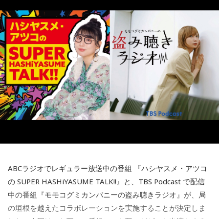
エルメスの時計を愛用していることも明かしました。
率も世界トップクラスといわれていましたが、その後は大き
く改善し、現在では世界幸福度ランキングで上位を維持する
◆ゆとりくんの「HR」への熱い思い「復刊させたい」
国として知られています。
◆ムーミンが教えてくれる多様性
番組後半の「Chapter #0 LIBRARY」では、ゲストが人生の背
その背景について森下さんは、「国や教育現場が“一人ひとり
続いて、森下さんが長年研究を続けるムーミンについて話を
中を押してくれた作品を紹介します。ゆとりくんが選んだの
の特性をどう活かしていくか”を重視していました」と説明し
聞きました。フィンランドの人々にとってのムーミンについ
は、ティーン向けファッション誌「HR」でした。「買収して
ます。「1人の人材も無駄にはできない」という考え方のも
て、森下さんは、「近年では文化的、精神的なバックボーン
復刊させたい（笑）」と本気とも冗談とも取れる夢を語りま
と、それぞれの個性や能力を社会全体で生かそうとする姿勢
のような存在になっています。ムーミンの言葉に支えられた
す。きゃりーも「この前、代官山蔦屋で『FRUiTS』展をやっ
が、大きな変化につながったと振り返りました。
り、励まされている人たちが増えている印象です」と紹介し
ていたから、『HR』もまた再燃してほしいですね」と共感。
ます。
フィンランドを訪れたことがある宇賀は、図書館や教会の印
さらにSNS時代との違いについて、「今はインスタやXで私生
象深さにも触れます。森下さんは、図書館では椅子を自由に
現在ではフィンランドを代表する作品として知られるムーミ
活が分かっちゃうけど、あの頃は分からなかった」と振り返
動かし、自分の好きな場所で過ごせることを紹介し、利用者
ンですが、原作は1945年に発表されたものの、作者トーベ・
り、懐かしのガラケー文化や「センター問い合わせ」の思い
が思い思いに過ごせる空間づくりが特徴だと語りました。
ヤンソンがスウェーデン語系フィンランド人だったこともあ
出話でも大盛り上がり。ゆとりくんも「スマホやめよう
り、当初は国内で広く親しまれていたわけではありませんで
（笑）」「ガラケーに戻そう（笑）」と笑い合いながら、便
ABCラジオでレギュラー放送中の番組 『ハシヤスメ・アツコ
一方で、フィンランドでの暮らしでもっとも大変なのは冬だ
した。森下さんは、1990年に日本で制作されたアニメーショ
利になった現代だからこそ失われたワクワク感について語り
といいます。日照時間が短く、小学生も暗闇のなかを登校す
ンがきっかけとなり、フィンランドでも国民的な存在になっ
の SUPER HASHiYASUME TALK!!』と、TBS Podcast で配信
合いました。
るほどで、「人に会いたくなくなったり、どれだけ寝ても寝
たと説明しました。
中の番組『モモコグミカンパニーの盗み聴きラジオ』が、局
足りないときがある」と明かします。30年以上暮らした今で
最後に、きゃりーは「めちゃくちゃ面白い人ですね、びっく
の垣根を越えたコラボレーションを実施することが決定しま
も「まだ慣れていないですね」と話し、フィンランド語の習
ムーミン作品の魅力については、「一人ひとりの個性が際立
りしました。レイジくんにLINEします（笑）」とゆとりくん