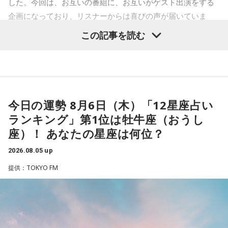
した。今回は、お互いの番組に、お互いがゲスト出演をする
得についても「いつまで経っても終わりが見えないところを
っている」と語ります。「みんな変わっているのに、嫌な奴
との対談を振り返り、2週にわたるゲスト出演を締めくくりま
歩いている感じ」と率直な思いを語りました。
が1人もいないんですよ」と表現し、多様な個性をそのまま受
企画になっており、リスナーからは喜びの声が届いていま
した。
け入れる世界観が作品の大きな魅力だと話しました。
す。
この記事を読む
厳しい冬があるからこそ、春の訪れは格別です。海や湖を覆
----------------------------------------------------
っていた氷が溶け始めることや、「日が長くなったな」と感
自身がムーミンに惹かれた理由は、「好きに読みなさい。あ
この日の放送をradikoタイムフリーで聴く
じる瞬間、顔に当たる太陽の光が春の訪れを知らせてくれる
なたの自由に」という作品の姿勢でした。作者の意図を押し
※放送エリア外の方は、プレミアム会員の登録でご利用いた
と語りました。
付けず、読み手に委ねる世界観に魅了され、フィンランドへ
だけます。
の興味を深めたと振り返ります。現地で暮らすなかでも、
----------------------------------------------------
また、フィンランド文化を語るうえで欠かせないサウナにつ
人々は周囲の目を気にし過ぎず、自分らしく生きていると感
今日の運勢 8月6日（木）「12星座占い
いても話題は及びます。森下さんは、サウナは「リラックス
じ、「いい大人にならないといけない」という自身の思い込
＜番組概要＞
したいときに利用する身近な存在」だと説明します。かつて
みが外れたと語りました。
ランキング」第1位は牡牛座（おうし
番組名：CHINTAI presents きゃりーぱみゅぱみゅ Chapter
は「裸になっていると嘘がつけない」という考え方から、政
座）！ あなたの星座は何位？
#0 ～Touch Your Heart～
治や仕事の重要な話し合いがサウナでおこなわれることもあ
番組のテーマである「手紙」にちなみ、森下さんは、美しい
放送日時：毎週日曜 12:30～12:55
ったと、その文化的な背景を紹介しました。
景色を誰かと共有したいときに手紙を書くことが多いと話し
2026.08.05 up
パーソナリティ：きゃりーぱみゅぱみゅ
ます。トーベ・ヤンソンが夏を過ごした群島で、海を眺めな
番組Webサイト：
https://www.tfm.co.jp/heart/
提供：TOKYO FM
がら移り変わる風景を手紙にしたためる時間を大切にしてい
番組公式X：
@ChapterZero_JFN
ると語ってくれました。
森下圭子さんが翻訳を手掛けた「ムーミンとトーベ・ヤンソ
ン 自由を愛した芸術家、その仕事と人生」
最後に森下さんは、「今、想いを伝えたい方」として、大好
きな存在であり、「自分が一番似ている」と感じるムーミン