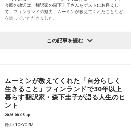
今回の放送は、翻訳家の森下圭子さんをゲストにお迎えし
プの1人みたいな感じでしたけど、きゃりーさんは表紙。ずっ
て、フィンランドの魅力、ムーミンが教えてくれたことなど
とスターでした」と語り、「同じ雑誌に出ていたってことで
（左から）パーソナリティのきゃりーぱみゅぱみゅ、株式会
を語っていただきました。
すね」ときゃりーも笑顔を見せました。
社yutori代表取締役社長 片石貴展さん（ゆとりくん）
改めて株式会社yutoriについて聞かれると、ゆとりくんは現
在約30のブランドを展開し、全国に約60店舗を構えているこ
この記事を読む
（左から）パーソナリティの小山薫堂、森下圭子さん、宇賀
とを紹介。ストリートブランドだけでなく、パジャマやレデ
◆古着トークで大盛り上がり
なつみ
ィース・メンズブランド、さらにはプチプラコスメまで幅広
く手がけていると説明します。きゃりーも、その規模の大き
その後は2人とも大好きだという古着トークへ。きゃりーは
さに思わず「すごい！」を連発。「それは千原さんもすごい
◆ムーミンが導いたフィンランド暮らし
「今でも古着ばかり買います。新品であまりときめかなくな
って言うわ（笑）」と納得の様子でした。
っちゃいましたね」と話し、「OTOE」や「birthdeath」、
ムーミンが教えてくれた「自分らしく
森下圭子さんは、ムーミン研究をきっかけに1994年にフィン
さらにはメルカリも愛用していることを明かします。
◆「会社は宇宙なんですよ」社長だからこそ見える景色
ランドへ渡りました。大学時代に作品を読み返した際、「な
生きること」フィンランドで30年以上
んて前衛的な文学なんだろう」と衝撃を受け、その背景にあ
一方のゆとりくんも「メルカリディグが超好き」と笑いなが
企業理念として掲げる「ハグレモノをツワモノに」につい
暮らす翻訳家・森下圭子が語る人生のヒ
る文化や社会を知りたいと思ったことが渡航のきっかけだっ
ら語り、ヴィンテージロックTシャツは真贋判定をしてもらっ
て、「まだ大人に見つかっていない若い才能を見つけてき
ント
たと振り返ります。現在はヘルシンキを拠点に、翻訳や通
て購入していることなど、こだわりを紹介しました。
て、社会との接点をつくること」と説明。ストリートスナッ
訳、取材コーディネート、執筆活動などを通じて、フィンラ
プで将来スターになる若者を見つけ出すような感覚に近いと
2026.08.05 up
ンドの暮らしや文化を発信しています。
また、きゃりーは20代後半で「安いバッグが似合わなくなっ
話します。
提供：TOKYO FM
た瞬間があった」と振り返り、そこからヴィンテージのバッ
森下さんが初めてフィンランドを訪れた1994年は、深刻な経