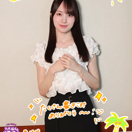
湯の花トンネル近くを走る、現在の中央本線の下り普通列車（当時は画像左・上り線の単線
運転）
新宿駅10時10分発「419列車」、普通列車・長野行には、軍
人をはじめ、買い出しや疎開先を目指す人たちが、大挙して
乗り込みました。デッキにも人があふれ、なかには窓から出
入りする子供もいたといいます。列車は、浅川駅、今の高尾
駅を正午過ぎ、およそ1時間遅れで発車。すし詰めの車内では
ありましたが、ちょうどお昼どき、おにぎりを頬張る人もい
れば、乗り合わせた人同士、互いの空襲の苦労話をしたり、
少し和んだ雰囲気もありました。
そんな「419列車」が小仏峠の登り坂に差し掛かった時、ガ
クンとスピードが落ちます。突然、バリバリバリッ！と大き
な音が響き渡り、列車は牽引する電気機関車と客車の2両目の
半分まで湯の花トンネルに入ったところで、急停車しまし