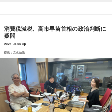
が1人もいないんですよ」と表現し、多様な個性をそのまま受
け入れる世界観が作品の大きな魅力だと話しました。
【1位】牡牛座（おうし座）
自身がムーミンに惹かれた理由は、「好きに読みなさい。あ
アップデートする日。何かを変えたいと思っていたなら、今
なたの自由に」という作品の姿勢でした。作者の意図を押し
がまさにそのタイミング。完璧に準備が整っていなくても、
消費税減税、高市早苗首相の政治判断に
付けず、読み手に委ねる世界観に魅了され、フィンランドへ
まずは動き出すことで流れが一気に加速していくはず。迷っ
の興味を深めたと振り返ります。現地で暮らすなかでも、
疑問
ていた新しいスタイルにも思い切って挑戦して。美容院に行
人々は周囲の目を気にし過ぎず、自分らしく生きていると感
くと運気アップ。
2026.08.05 up
じ、「いい大人にならないといけない」という自身の思い込
みが外れたと語りました。
【2位】乙女座（おとめ座）
提供：文化放送
知的好奇心が幸運を運んでくる日。気になっていた分野の本
番組のテーマである「手紙」にちなみ、森下さんは、美しい
を開いたり、資格や学びについてリサーチしたりしてみまし
景色を誰かと共有したいときに手紙を書くことが多いと話し
ょう。自分のやり方にこだわらず、人のアドバイスを素直に
ます。トーベ・ヤンソンが夏を過ごした群島で、海を眺めな
受け入れてみると視界がパッと開けそう。葉物が入ったサラ
がら移り変わる風景を手紙にしたためる時間を大切にしてい
ダを食べるのもおすすめ。
ると語ってくれました。
【3位】山羊座（やぎ座）
最後に森下さんは、「今、想いを伝えたい方」として、大好
ワクワクに素直になれる日。趣味やクリエイティブなことに
きな存在であり、「自分が一番似ている」と感じるムーミン
時間を使うと、大きな達成感が得られそう。恋愛面でも新鮮
トロールへ宛てた手紙を披露しました。
な展開が期待できるタイミングなので、気になる人がいるな