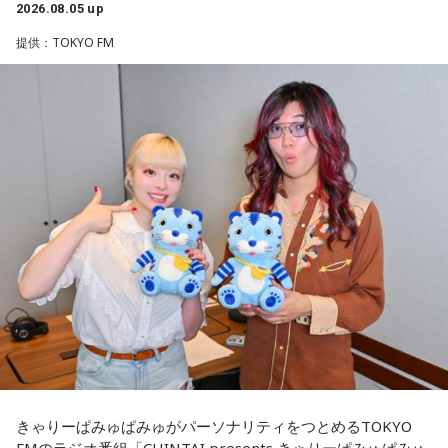
番組公式X：
@sol_info
2026.08.05 up
「当時は自分の持ち物に名前を書いていましたので、遺品に
提供：TOKYO FM
ゆとりくんは、Z世代向けアパレルブランドを数多く手がけ、
お名前はあるんですが、ご家族からの借物を持っていたりし
2023年にはアパレル業界史上最年少で上場を果たしたことで
大きな注目を集めています。きゃりーは「いろんな人から
て、亡くなったと特定できないケースもあるんです。だか
『ゆとりくんがすごい』という話をよく聞いていて、すごい
ら、あの日、列車に乗っていて亡くなった方のご遺族の方に
気になっていました」と語り、今回の出演を熱烈オファーし
お目にかかりたいんです」
たことを明かします。
8月5日、いのはなトンネルの近くでは、慰霊の集いが開かれ
◆「今いちばんすごい人」と聞いて実現した初対談
ます。年々、乗客で銃撃を体験された方の出席は少なくな
きゃりーは、いろんなところからゆとりくんのお話を聞くこ
り、去年はわずかにお二人でした。でも、出席される方の数
とが多かったそうで、クリエイティブディレクター・千原徹
は、不思議と減ることがありません。
也さんとのランチでも「今、きゃりーちゃんくらいの世代で
一番すごいんじゃないかな」と名前が挙がり、その後、ゆと
毎年、新たに銃撃を知った人たちが一度は手を合わせたいと
りくんのYouTubeチャンネルにOKAMOTO’Sのレイジさんが
出演していた回を見て「すごく話しやすそうな人だなと思っ
訪ねて下さるのだそうです。
た」と興味を持ったそうです。
去年の慰霊の集いに参列された、列車の車掌として乗務して
一方のゆとりくんも、きゃりーについて「物心ついたときか
きゃりーぱみゅぱみゅがパーソナリティをつとめるTOKYO
いた女性の方のお孫さんがおっしゃった言葉を胸に刻みたい
らスターでした」と笑顔で答えます。同世代で誕生日も11カ
FMのラジオ番組「CHINTAI presents きゃりーぱみゅぱみゅ