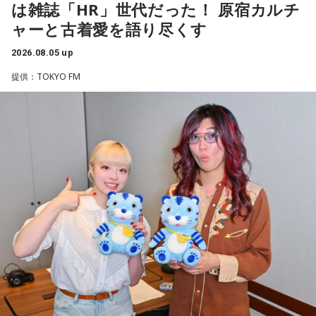
人で東京に行きます。ディズニーに行く予定ですが、お互い
は雑誌「HR」世代だった！ 原宿カルチ
「実は列車銃撃の調査を始めた頃、犠牲となった方で、お名
に乃木坂46が好きなので、もし『真夏の全国ツアー2026』東
ャーと古着愛を語り尽くす
前が分かっていたのは、わずかお一人だったんです」
京公演が当たれば、遥香先生のタオルを持って観に行きま
す！」（大阪府 19歳）
2026.08.05 up
そう話すのは、八王子市在住の齊藤勉さん、68歳。現在、
提供：TOKYO FM
◆当たりますように♡
「いのはなトンネル列車銃撃遭難者慰霊の会」の会長を務め
ていらっしゃいます。
賀喜：夏休みに恋人と東京に行くっていいね！ でも、夏のデ
ィズニーは暑いよ～。昔、私も夏に行ったことがあるけど、
ディズニーって基本外だから、めちゃくちゃ暑いんだよね。
齊藤さんは23歳の時、市が行った「八王子の空襲と戦災の記
日陰に入ったとしても、まあ知れてるじゃない（笑）？ せっ
録」の編集に関わったことで、戦没者のご遺族の方とお逢い
かくかわいくして恋人と来たのに、汗でびちゃびちゃになっ
して、戦争体験の聞き取り調査を行うようになりました。た
て「前髪が崩れちゃった……」ってなっちゃうかもしれない。
だ、普通の空襲は、家の場所を調べれば、お住まいになって
いた人が分かりますが、列車の乗客は、たまたま乗り合わせ
だから、ちゃんと暑さ対策グッズをいろいろ持って行ったほ
うがいいよ！ ハンディファンとか、タオルとか、持っていく
た人ばかりで、調査は困難を極めたんですね。
んだよ！ 熱中症になっちゃうからね。
そこで、齊藤さんをはじめ本の編集委員の皆さんは、新聞や
当たったら神宮公演も観に来てくれるみたいだけど、神宮も
テレビなどの協力を得て、ときには、新聞に「尋ね人」の広
暑いからね（笑）。恋人と2人で観に来てくれたのに、暑くて
告も出しながら、列車に乗っていた人を探しました。まだ新
汗をかいて「前髪がなくなっちゃった……」ってなっちゃうか