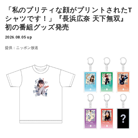
下げは初めてとなります」
手を伸ばしましょう。こしょうやワサビなど、ピリッとした
「私のプリティな顔がプリントされたT
スパイスが◎。
シャツです！」『長浜広奈 天下無双』
長野智子
「結局、財源もハッキリしないままでいます」
【7位】獅子座（しし座）
初の番組グッズ発売
仕事やキャリアに対してじっくり向き合うと良い日。成果を
鈴木
「鈴木（俊一）幹事長も言っていましたね。明示しなが
2026.08.05 up
急ぐよりも、今あるものをしっかり守り固めることを意識し
ら話してください、と」
ましょう。出費を抑えたいなら、必要かどうかを一晩寝かせ
提供：ニッポン放送
てから決めるくらいの慎重さを。近くの神社にお参りすると
気持ちが整いそう。
佐藤治彦
「党としては賛成していませんよ、という、におい
がプンプンする発言でしたね。政府で財源のことは手当をし
【8位】双子座（ふたご座）
てくださいね、ということですよね。でも財源についてはま
心の奥にしまっていたものが浮かび上がりやすい日。過去の
だきちんとしたものは出ていません」
人間関係や手放したはずの気持ちが顔を出すかもしれません
が、無理に蓋をしなくて大丈夫。今の自分として受け止め直
すことで、気持ちが軽くなりそうです。お寺に足を運ぶと心
長野
「租税特別措置や補助金の見直しをして、という感じが
が静まるはず。
出ています」
【9位】水瓶座（みずがめ座）
佐藤
「本当のハラは、税収の上振れがあるから大丈夫だ、と
心地よく整えると良い日。散らかっている場所を片づけた
いうことだと思います」
り、インテリアを少し変えてみたりすると気持ちに余裕が生