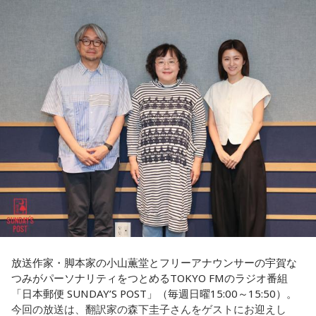
グや時計に興味を持つようになったことも告白。「保育園の
実際には、店舗スタッフとして入社した若手がSNS運用を担
済不況に直面していた時期でした。失業率は2割を超え、自殺
お迎え時間を確認するために時計を買ってみたら、そのまま
当し、動画をバズらせるようになると商品企画へ、さらにブ
率も世界トップクラスといわれていましたが、その後は大き
ハマっちゃった」と笑いながら語り、現在はヴィンテージの
ランドプロデューサーへとステップアップしていく仕組みに
く改善し、現在では世界幸福度ランキングで上位を維持する
エルメスの時計を愛用していることも明かしました。
なっているそうです。きゃりーは「階段を上がっていくん
国として知られています。
だ！」と感心しながら耳を傾けていました。
◆ゆとりくんの「HR」への熱い思い「復刊させたい」
その背景について森下さんは、「国や教育現場が“一人ひとり
会社経営の魅力について尋ねられると、ゆとりくんは「会社
の特性をどう活かしていくか”を重視していました」と説明し
番組後半の「Chapter #0 LIBRARY」では、ゲストが人生の背
って脳みそなんで、宇宙なんですよ」と独特な表現で回答し
ます。「1人の人材も無駄にはできない」という考え方のも
中を押してくれた作品を紹介します。ゆとりくんが選んだの
ます。「自分が想像したことは全部実現できる可能性があ
と、それぞれの個性や能力を社会全体で生かそうとする姿勢
は、ティーン向けファッション誌「HR」でした。「買収して
る」と語り、音楽のように声質とか身体的な制約がある表現
が、大きな変化につながったと振り返りました。
復刊させたい（笑）」と本気とも冗談とも取れる夢を語りま
とは異なり、会社経営には発想次第でどこまでも挑戦できる
す。きゃりーも「この前、代官山蔦屋で『FRUiTS』展をやっ
自由さがあると説明しました。
フィンランドを訪れたことがある宇賀は、図書館や教会の印
ていたから、『HR』もまた再燃してほしいですね」と共感。
象深さにも触れます。森下さんは、図書館では椅子を自由に
さらに、経営について特別に勉強した経験はほとんどないと
動かし、自分の好きな場所で過ごせることを紹介し、利用者
さらにSNS時代との違いについて、「今はインスタやXで私生
明かし、「親父が起業家だったのでDNA的なものはあるかも
が思い思いに過ごせる空間づくりが特徴だと語りました。
活が分かっちゃうけど、あの頃は分からなかった」と振り返
しれないけれど、基本はいろいろと失敗しながら覚えてき
り、懐かしのガラケー文化や「センター問い合わせ」の思い
た」と振り返りました。
放送作家・脚本家の小山薫堂とフリーアナウンサーの宇賀な
一方で、フィンランドでの暮らしでもっとも大変なのは冬だ
出話でも大盛り上がり。ゆとりくんも「スマホやめよう
つみがパーソナリティをつとめるTOKYO FMのラジオ番組
といいます。日照時間が短く、小学生も暗闇のなかを登校す
（笑）」「ガラケーに戻そう（笑）」と笑い合いながら、便
「日本郵便 SUNDAY’S POST」（毎週日曜15:00～15:50）。
るほどで、「人に会いたくなくなったり、どれだけ寝ても寝
利になった現代だからこそ失われたワクワク感について語り
今回の放送は、翻訳家の森下圭子さんをゲストにお迎えし
足りないときがある」と明かします。30年以上暮らした今で
（左から）パーソナリティのきゃりーぱみゅぱみゅ、株式会
合いました。