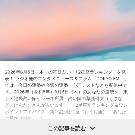
トロールへ宛てた手紙を披露しました。
◆ムーミンが教えてくれる多様性
＜番組概要＞
番組名：日本郵便 SUNDAY'S POST
続いて、森下さんが長年研究を続けるムーミンについて話を
放送日時：毎週日曜 15:00～15:50
聞きました。フィンランドの人々にとってのムーミンについ
パーソナリティ：小山薫堂、宇賀なつみ
て、森下さんは、「近年では文化的、精神的なバックボーン
番組Webサイト：
https://www.tfm.co.jp/post/
のような存在になっています。ムーミンの言葉に支えられた
番組公式X：
@sundayspost1
り、励まされている人たちが増えている印象です」と紹介し
ます。
現在ではフィンランドを代表する作品として知られるムーミ
2026年8月6日（木）の毎日占い「12星座ランキング」を発
ンですが、原作は1945年に発表されたものの、作者トーベ・
表！ ラジオ発のエンタメニュース＆コラム「TOKYO FM＋」
ヤンソンがスウェーデン語系フィンランド人だったこともあ
では、今日の運勢や今週の運勢、心理テストなどを配信中で
り、当初は国内で広く親しまれていたわけではありませんで
す。2026年（令和8年）8月6日（木）のあなたの運勢を、東
した。森下さんは、1990年に日本で制作されたアニメーショ
京・池袋占い館セレーネ所属・占い師の草彅健太（くさな
ンがきっかけとなり、フィンランドでも国民的な存在になっ
ぎ・けんた）さんが占います。「12星座別ランキング＆ワン
たと説明しました。
ポイントアドバイス」第1位は牡牛座（おうし座）！ あなた
の星座は何位……？
ムーミン作品の魅力については、「一人ひとりの個性が際立
この記事を読む
っている」と語ります。「みんな変わっているのに、嫌な奴