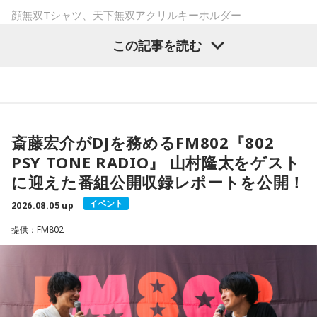
承していません、公約ではありません、と」
顔無双Tシャツ、天下無双アクリルキーホルダー
■『オールナイトニッポンPODCAST 長浜広奈 天下
この記事を読む
佐藤
「だから公約じゃないんですよ。高市さんが国民会議の
ラインナップは、パーソナリティの長浜広奈の顔を大胆にプ
無双』 番組グッズ概要
結果を経て、と言う。だから国民会議で『給付付き税額控除
リントした「顔無双Tシャツ」と、収録時のスタジオで撮影し
のほうを優先させましょう』という結論が出たら、それに乗
た番組サムネイルをデザインした全6種（うち1種シークレッ
「顔無双Tシャツ」 サイズ：S・M・L・XL 4,500円（税
るだろう、思っていた。だけどここにきて、自分の支持率が
ト）のアクリルキーホルダー「天下無双アクリルキーホルダ
込）
下がったから、何か一発、打たなければいけないと思って強
ー」の2つ。
「天下無双アクリルキーホルダー」 全6種（うち1種シークレ
斎藤宏介がDJを務めるFM802『802
引にやったのだろう、と。さらに消費税を下げる、というこ
ット） ランダム販売 1,000円（税込）
PSY TONE RADIO』 山村隆太をゲスト
とを発表するときのために、協調介入もずっととっておいた
インパクトあるTシャツについて番組内で長浜は「私のプリテ
※寸法は販売サイトでご確認ください。
わけでしょう」
に迎えた番組公開収録レポートを公開！
ィな顔がプリントされたTシャツです！」「長浜広奈が好きだ
ってことがモロバレするTシャツなのでご注意」と紹介。全6
イベント
＜販売期間＞
2026.08.05 up
長野
「そのタイミングでしたね」
種のアクリルキーホルダーについては「シークレットの写真
8月5日（水）18：00～8月23日（日）23：59 まで「長浜広
提供：FM802
の多幸感がすごいです！」とコメントした。
奈 天下無双【オールナイトニッポンPODCAST】 オフィシャ
佐藤
「消費税を下げる、と高市さんが言ったら円安がドッと
ルグッズストア」にて受付。 9月25日（金）以降順次発送予
進んだ。金利も上がった。それをさせないために裏でベッセ
両商品は受注販売で、申し込みは8月23日（日）23：59まで
定。
ント（米財務長官）さんと手を組んで、その日に合わせて協
販売ページ（
https://official-goods-store.jp/muso/
）で受け
URL：
https://official-goods-store.jp/muso/
調介入。高市さんの政治判断のタイミング、やり方。国民の
付けている。9月25日（金）以降順次発送予定。詳細は販売