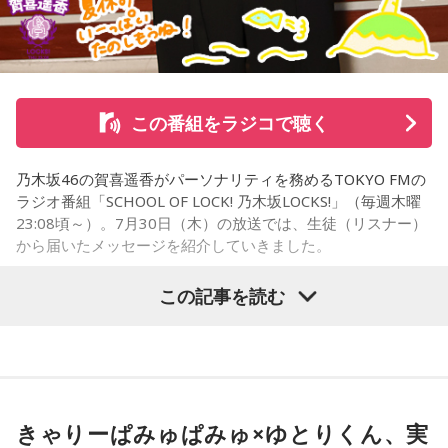
た。
「機銃掃射だ！」
そんな叫びと悲鳴が同時に響き渡り、ギューンブルブルブル
この番組をラジコで聴く
とすさまじい音が迫ります。アメリカ軍のP51・ムスタング
数機が低空で接近、満員の「419列車」に向かって、何度も
乃木坂46の賀喜遥香がパーソナリティを務めるTOKYO FMの
何度も容赦なく銃弾を撃ち込んできたのです。数分前まで、
ラジオ番組「SCHOOL OF LOCK! 乃木坂LOCKS!」（毎週木曜
日曜昼下がりの穏やかだった車内は、あちこちからうめき声
23:08頃～）。7月30日（木）の放送では、生徒（リスナー）
が聞こえ、人が折り重なるように倒れて、一面、血の海と化
から届いたメッセージを紹介していきました。
しました。
この記事を読む
中央本線を走る特急「あずさ」
乃木坂46の賀喜遥香
この銃撃で亡くなった方は、警視庁の公式発表で52名。大半
の方が即死とみられ、地元の方によって、現場近くで荼毘に
＜生徒からのメッセージ＞
付されたといいます。
「遥香先生にお知らせです！ 私は、夏休みに恋人と初めて2
きゃりーぱみゅぱみゅ×ゆとりくん、実