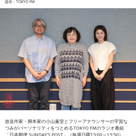
2023年にはアパレル業界史上最年少で上場を果たしたことで
提供：TOKYO FM
プで将来スターになる若者を見つけ出すような感覚に近いと
大きな注目を集めています。きゃりーは「いろんな人から
話します。
『ゆとりくんがすごい』という話をよく聞いていて、すごい
気になっていました」と語り、今回の出演を熱烈オファーし
実際には、店舗スタッフとして入社した若手がSNS運用を担
たことを明かします。
当し、動画をバズらせるようになると商品企画へ、さらにブ
ランドプロデューサーへとステップアップしていく仕組みに
◆「今いちばんすごい人」と聞いて実現した初対談
なっているそうです。きゃりーは「階段を上がっていくん
だ！」と感心しながら耳を傾けていました。
きゃりーは、いろんなところからゆとりくんのお話を聞くこ
とが多かったそうで、クリエイティブディレクター・千原徹
会社経営の魅力について尋ねられると、ゆとりくんは「会社
也さんとのランチでも「今、きゃりーちゃんくらいの世代で
って脳みそなんで、宇宙なんですよ」と独特な表現で回答し
一番すごいんじゃないかな」と名前が挙がり、その後、ゆと
ます。「自分が想像したことは全部実現できる可能性があ
りくんのYouTubeチャンネルにOKAMOTO’Sのレイジさんが
る」と語り、音楽のように声質とか身体的な制約がある表現
出演していた回を見て「すごく話しやすそうな人だなと思っ
とは異なり、会社経営には発想次第でどこまでも挑戦できる
た」と興味を持ったそうです。
自由さがあると説明しました。
一方のゆとりくんも、きゃりーについて「物心ついたときか
さらに、経営について特別に勉強した経験はほとんどないと
らスターでした」と笑顔で答えます。同世代で誕生日も11カ
明かし、「親父が起業家だったのでDNA的なものはあるかも
放送作家・脚本家の小山薫堂とフリーアナウンサーの宇賀な
月違いという共通点に加え、10代向けカルチャー・ファッシ
しれないけれど、基本はいろいろと失敗しながら覚えてき
つみがパーソナリティをつとめるTOKYO FMのラジオ番組
ョン誌「HR」の同じ号に掲載されていたことも判明し、2人
た」と振り返りました。
「日本郵便 SUNDAY’S POST」（毎週日曜15:00～15:50）。
は当時を懐かしく振り返ります。ゆとりくんは「僕はスナッ