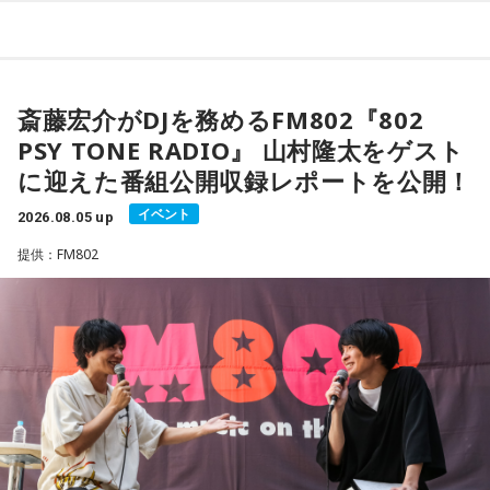
「FM802 ROCK FESTIVAL RADIO CRAZY 2025」でも共演を
込）
果たしたFM802 DJ仲間の2人が、この日限りのトークと弾き
「天下無双アクリルキーホルダー」 全6種（うち1種シークレ
語りを繰り広げた貴重な約45分間を紹介する。
ット） ランダム販売 1,000円（税込）
※寸法は販売サイトでご確認ください。
斎藤宏介がDJを務めるFM802『802
PSY TONE RADIO』 山村隆太をゲスト
＜販売期間＞
に迎えた番組公開収録レポートを公開！
8月5日（水）18：00～8月23日（日）23：59 まで「長浜広
イベント
2026.08.05 up
奈 天下無双【オールナイトニッポンPODCAST】 オフィシャ
提供：FM802
ルグッズストア」にて受付。 9月25日（金）以降順次発送予
定。
URL：
https://official-goods-store.jp/muso/
■番組タイトル：『オールナイトニッポンPODCAST 長浜広奈
天下無双』
■配信日時：毎週水曜日 18時頃
■パーソナリティ：長浜広奈
■メールアドレス：
hina@allnightnippon.com
■番組X：@hina_annp