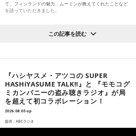
て、フィンランドの魅力、ムーミンが教えてくれたことなど
も「まだ慣れていないですね」と話し、フィンランド語の習
社yutori代表取締役社長 片石貴展さん（ゆとりくん）
を語っていただきました。
得についても「いつまで経っても終わりが見えないところを
最後に、きゃりーは「めちゃくちゃ面白い人ですね、びっく
歩いている感じ」と率直な思いを語りました。
りしました。レイジくんにLINEします（笑）」とゆとりくん
との対談を振り返り、2週にわたるゲスト出演を締めくくりま
厳しい冬があるからこそ、春の訪れは格別です。海や湖を覆
◆古着トークで大盛り上がり
した。
この記事を読む
（左から）パーソナリティの小山薫堂、森下圭子さん、宇賀
っていた氷が溶け始めることや、「日が長くなったな」と感
なつみ
じる瞬間、顔に当たる太陽の光が春の訪れを知らせてくれる
その後は2人とも大好きだという古着トークへ。きゃりーは
----------------------------------------------------
と語りました。
「今でも古着ばかり買います。新品であまりときめかなくな
この日の放送をradikoタイムフリーで聴く
っちゃいましたね」と話し、「OTOE」や「birthdeath」、
※放送エリア外の方は、プレミアム会員の登録でご利用いた
◆ムーミンが導いたフィンランド暮らし
また、フィンランド文化を語るうえで欠かせないサウナにつ
さらにはメルカリも愛用していることを明かします。
だけます。
いても話題は及びます。森下さんは、サウナは「リラックス
----------------------------------------------------
『ハシヤスメ・アツコの SUPER
森下圭子さんは、ムーミン研究をきっかけに1994年にフィン
したいときに利用する身近な存在」だと説明します。かつて
一方のゆとりくんも「メルカリディグが超好き」と笑いなが
ランドへ渡りました。大学時代に作品を読み返した際、「な
HASHiYASUME TALK!!』と 『モモコグ
は「裸になっていると嘘がつけない」という考え方から、政
ら語り、ヴィンテージロックTシャツは真贋判定をしてもらっ
＜番組概要＞
んて前衛的な文学なんだろう」と衝撃を受け、その背景にあ
治や仕事の重要な話し合いがサウナでおこなわれることもあ
ミカンパニーの盗み聴きラジオ』が局
て購入していることなど、こだわりを紹介しました。
番組名：CHINTAI presents きゃりーぱみゅぱみゅ Chapter
る文化や社会を知りたいと思ったことが渡航のきっかけだっ
ったと、その文化的な背景を紹介しました。
を超えて初コラボレーション！
#0 ～Touch Your Heart～
たと振り返ります。現在はヘルシンキを拠点に、翻訳や通
また、きゃりーは20代後半で「安いバッグが似合わなくなっ
放送日時：毎週日曜 12:30～12:55
訳、取材コーディネート、執筆活動などを通じて、フィンラ
た瞬間があった」と振り返り、そこからヴィンテージのバッ
2026.08.05 up
パーソナリティ：きゃりーぱみゅぱみゅ
ンドの暮らしや文化を発信しています。
グや時計に興味を持つようになったことも告白。「保育園の
番組Webサイト：
https://www.tfm.co.jp/heart/
森下圭子さんが翻訳を手掛けた「ムーミンとトーベ・ヤンソ
提供：ABCラジオ
お迎え時間を確認するために時計を買ってみたら、そのまま
番組公式X：
@ChapterZero_JFN
森下さんが初めてフィンランドを訪れた1994年は、深刻な経
ン 自由を愛した芸術家、その仕事と人生」
ハマっちゃった」と笑いながら語り、現在はヴィンテージの
済不況に直面していた時期でした。失業率は2割を超え、自殺