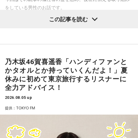
をしている男性のお話です。
この記事を読む
齊藤勉さん
それぞれの朝は、それぞれの物語を連れてやってきます。
東京・新宿から甲州・信州を目指す、中央線特急の「あず
乃木坂46賀喜遥香「ハンディファンと
さ」号、「かいじ」号。列車が、大きな天狗の像がある高尾
かタオルとか持っていくんだよ！」夏
駅のホームを横目に通過すると、車窓は一気に山深くなり、
休みに初めて東京旅行するリスナーに
小仏峠に向けて登り坂をぐいぐいと登っていきます。その最
全力アドバイス！
初にくぐるトンネルの名前を「湯の花トンネル」といいま
す。
2026.08.05 up
提供：TOKYO FM
いまから81年前、1945年8月5日は晴天に恵まれた日曜日で
した。中央本線は、3日前の八王子空襲で大きな被害を受け、
運転を見合わせていましたが、急ピッチで復旧工事が行わ
れ、この日から全線で運転を再開します。