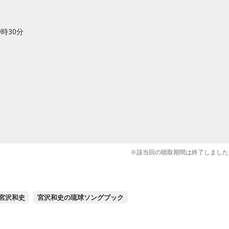
9時30分
※該当回の聴取期間は終了しました
宮沢和史
宮沢和史の琉球ソングブック