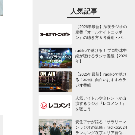
人気記事
【2026年最新】深夜ラジオの
定番『オールナイトニッポ
ン』の聴き方＆各番組・パー
ソナリティ一覧
radikoで聴ける！ プロ野球中
継が聴けるラジオ番組【2026
に
年】
【2026年最新】radikoで聴け
る！本当に面白いおすすめラ
ジオ番組
縄
人気アイドルやタレントが出
演するラジオ『レコメン！』
を聴こう
安住アナが語る「サラリーマ
ンラジオの流儀」radiko2024
ランキング在京エリア首位