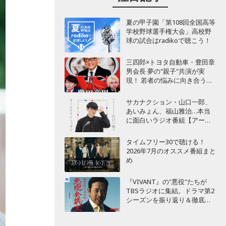
夏の甲子園「第108回全国高等
学校野球選手権大会」高校野
球の試合はradikoで聴こう！
三四郎×トヨタ自動車・豊田章
男会長 夢の"親子"共演が実
現！ 若者の悩みに向き合うポ
ッドキャスト番組が始動
サカナクション・山口一郎、
あいみょん、福山雅治…本当
に面白いラジオ番組【アーテ
ィスト編】
タイムフリー30で聴ける！
2026年7月のオススメ番組まと
め
『VIVANT』の"悪役"たちが
TBSラジオに集結。ドラマ第2
シーズンを振り返り＆徹底考
察！