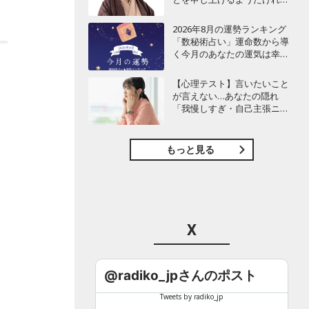
ど…」
2026年8月の運勢ランキング
「数秘術占い」運命数から導
く今月のあなたの運気は幸運
or要注意!?【今月の運勢】
【心理テスト】言いたいこと
が言えない…あなたの隠れ
「我慢しすぎ・自己主張ニガ
テ」度診断
もっと見る
X
@radiko_jpさんのポスト
Tweets by radiko_jp