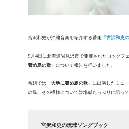
宮沢和史が沖縄音楽を紹介する番組
『宮沢和史
9月4日に北海道岩見沢市で開催されたロックフ
響め島の歌
」について報告を行いました。
番組では「
大地に響め島の歌
」に出演したミュ
の風、その模様について臨場感たっぷりに語っ
宮沢和史の琉球ソングブック