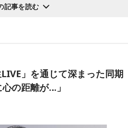
の記事を読む
国内大型ロックフェスにも多数出演するだけでなく、アメリカ
XSW（サウス・バイ・サウスウエスト）」の出演や中国ツアー
019年公開の映画「惡の華」では主題歌と劇中歌を担当し、今
は、たかはしほのかさんが劇伴を担当。そして、今秋には初の
LIVE」を通じて深まった同期
マ版ではW主演の）あのちゃんと鈴木福くんがめちゃくちゃ素晴
に心の距離が…」
て、どう作っていくの？
ですけど、今まで作ってきたライブでやる曲やバンドでやる曲
没頭させるかが重要というか。リーガルリリーでは、音楽を聴
音楽は、映像を観てもらわないといけないので、逆に聴いても
真逆な作り方を体験できて、めちゃめちゃ面白かったです。