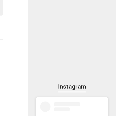
で
の
年
ア
Instagram
の
い
ら