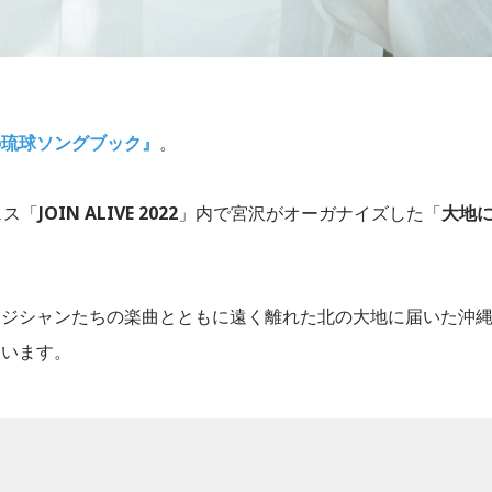
の琉球ソングブック』
。
ェス「
JOIN ALIVE 2022
」内で宮沢がオーガナイズした「
大地
ージシャンたちの楽曲とともに遠く離れた北の大地に届いた沖
ています。