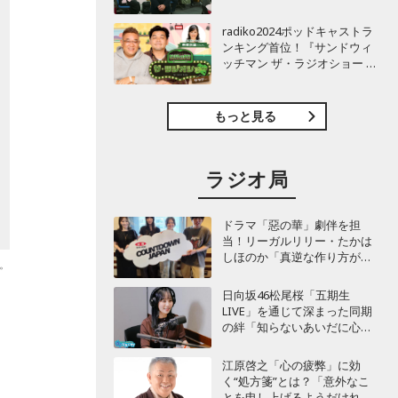
TBSラジオ『安住紳一郎の日
曜天国』インタビュー
radiko2024ポッドキャストラ
ンキング首位！『サンドウィ
ッチマン ザ・ラジオショー サ
タデー』インタビュー
もっと見る
ラジオ局
ドラマ「惡の華」劇伴を担
当！リーガルリリー・たかは
しほのか「真逆な作り方が面
。
白かった」最新曲「コニファ
ー」制作秘話も
日向坂46松尾桜「五期生
LIVE」を通じて深まった同期
の絆「知らないあいだに心の
距離が…」
江原啓之「心の疲弊」に効
く“処方箋”とは？「意外なこ
とを申し上げるようだけれ