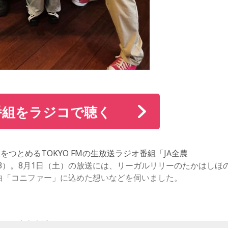
番組をラジコで聴く
つとめるTOKYO FMの生放送ラジオ番組「JA全農
～13:53）。8月1日（土）の放送には、リーガルリリーのたかはしほ
！ 新曲「コニファー」に込めた想いなどを伺いました。
さん、遠山大輔