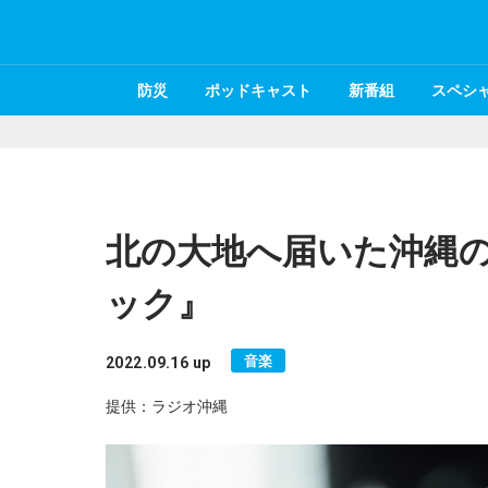
防災
ポッドキャスト
新番組
スペシ
北の大地へ届いた沖縄
ック』
音楽
2022.09.16 up
提供：ラジオ沖縄