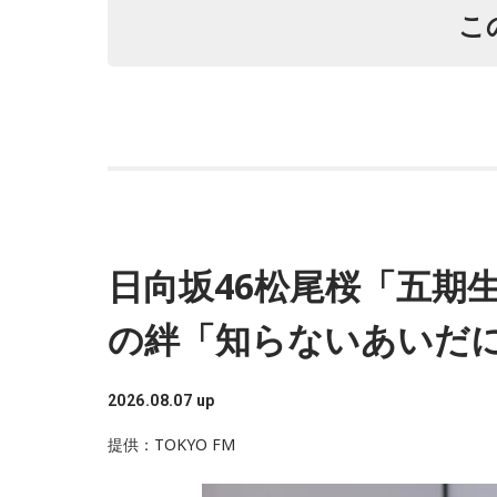
こ
◆“真逆な作り方”で楽曲制作
リーガルリリーは高校在学時から注目を集め、
開催された世界最大級の音楽フェスティバル「S
開催など、海外でのライブも経験。そのほか、2
4月から放送されたテレビドラマ版「惡の華」で
ジアツアーの開催が決定しています。
日向坂46松尾桜「五期生
遠山：僕は「惡の華」が好きで、（テレビドラ
の絆「知らないあいだ
らしかったですけど、そういうドラマの音楽っ
ほのか：私も今回初めて関わらせてもらったん
2026.08.07 up
作り方とは全然違って……ドラマの映像にいかに
てほしくて作っているんですけれど、ドラマの
提供：TOKYO FM
ったらダメなんですよ。だから、音楽を通して