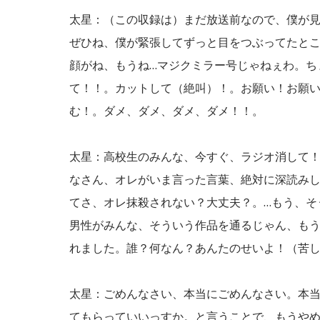
太星：（この収録は）まだ放送前なので、僕が見てか
ぜひね、僕が緊張してずっと目をつぶってたと
顔がね、もうね…マジクミラー号じゃねぇわ。ち
て！！。カットして（絶叫）！。お願い！お願い
む！。ダメ、ダメ、ダメ、ダメ！！。
太星：高校生のみんな、今すぐ、ラジオ消して！
なさん、オレがいま言った言葉、絶対に深読み
てさ、オレ抹殺されない？大丈夫？。…もう、そ
男性がみんな、そういう作品を通るじゃん、もう
れました。誰？何なん？あんたのせいよ！（苦
太星：ごめんなさい、本当にごめんなさい。本
てもらっていいっすか。と言うことで、もうや