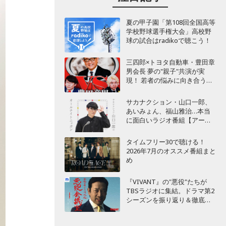
夏の甲子園「第108回全国高等
学校野球選手権大会」高校野
球の試合はradikoで聴こう！
三四郎×トヨタ自動車・豊田章
男会長 夢の"親子"共演が実
現！ 若者の悩みに向き合うポ
ッドキャスト番組が始動
サカナクション・山口一郎、
あいみょん、福山雅治…本当
に面白いラジオ番組【アーテ
ィスト編】
タイムフリー30で聴ける！
2026年7月のオススメ番組まと
め
『VIVANT』の"悪役"たちが
TBSラジオに集結。ドラマ第2
シーズンを振り返り＆徹底考
察！