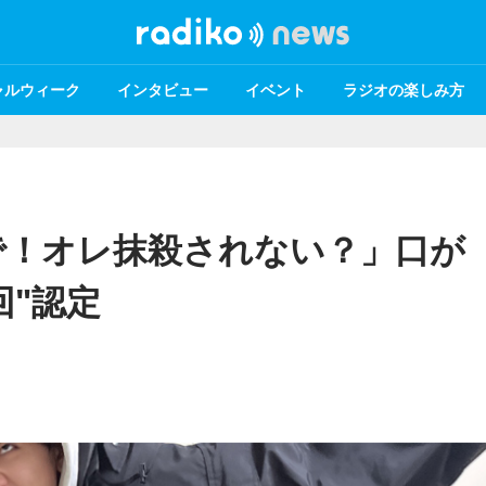
ャルウィーク
インタビュー
イベント
ラジオの楽しみ方
で！オレ抹殺されない？」口が
回"認定