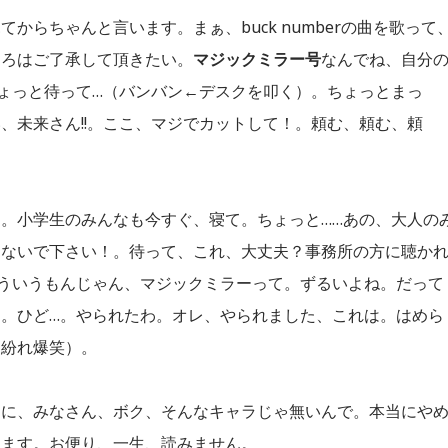
らちゃんと言います。まぁ、buck numberの曲を歌って
ころはご了承して頂きたい。
マジックミラー号
なんでね、自分
ょっと待って…（バンバン←デスクを叩く）。ちょっとまっ
、未来さん!!。ここ、マジでカットして！。頼む、頼む、頼
。小学生のみんなも今すぐ、寝て。ちょっと……あの、大人の
しないで下さい！。待って、これ、大丈夫？事務所の方に聴か
ういうもんじゃん、マジックミラーって。ずるいよね。だって
。ひど…。やられたわ。オレ、やられました、これは。はめら
し紛れ爆笑）。
当に、みなさん、ボク、そんなキャラじゃ無いんで。本当にや
めます。お便り、一生、読みません。