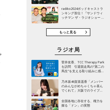
TBSラジオ『安住紳一郎の日
、
曜天国』インタビュー
radiko2024ポッドキャストラ
ンキング首位！『サンドウィ
の
ッチマン ザ・ラジオショー サ
タデー』インタビュー
もっと見る
ラジオ局
み
れ
菅井友香、TCC Therapy Park
を訪問 引退競走馬の“第二の
馬生”を支える取り組みに感
動！
乃木坂46賀喜遥香「メンバー
のみんながめちゃくちゃ喜ん
でくれて」大阪でのライブで
毎回届く“親戚からの差し入
れ”とは？
め
全国各地に存在する、権力を
握る「ドン」の実態