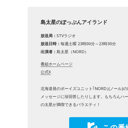
島太星のぽっぷんアイランド
放送局：
STVラジオ
放送日時：
毎週土曜 23時00分～23時30分
出演者：
島太星（NORD）
番組ホームページ
公式X
北海道発のボーイズユニット｢NORD｣(ノール
メッセージに珍回答したりします。もちろんハー
の太星が満喫できるバラエティ！
この番