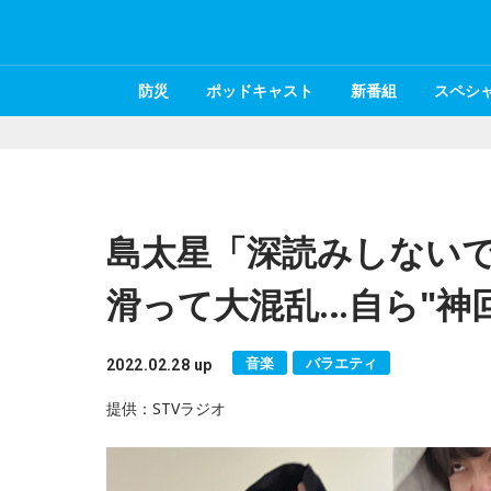
防災
ポッドキャスト
新番組
スペシ
島太星「深読みしない
滑って大混乱…自ら"神
音楽
バラエティ
2022.02.28 up
提供：STVラジオ