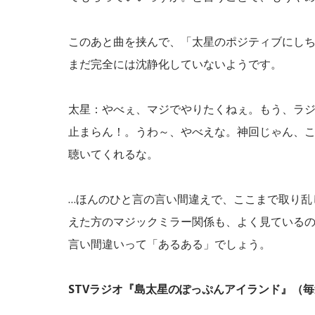
このあと曲を挟んで、「太星のポジティブにし
まだ完全には沈静化していないようです。
太星：やべぇ、マジでやりたくねぇ。もう、ラ
止まらん！。うわ～、やべえな。神回じゃん、
聴いてくれるな。
…ほんのひと言の言い間違えで、ここまで取り乱
えた方のマジックミラー関係も、よく見ている
言い間違いって「あるある」でしょう。
STVラジオ『島太星のぽっぷんアイランド』（毎週土