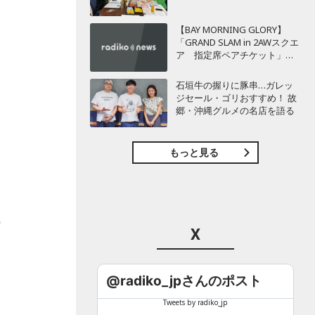
【BAY MORNING GLORY】
は
「GRAND SLAM in 2AWスクエ
ア 指定席ペアチケット」を3
名様にプレゼント！
石垣牛の握りに豚串…ガレッ
ジセール・ゴリおすすめ！ 故
セ
郷・沖縄グルメの名店を語る
オ
もっと見る
の
X
@radiko_jpさんのポスト
Tweets by radiko_jp