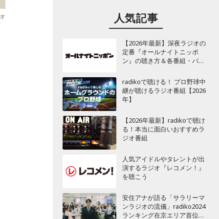
人気記事
ジオ
【2026年最新】深夜ラジオの
定番『オールナイトニッポ
ン』の聴き方＆各番組・パー
ソナリティ一覧
radikoで聴ける！ プロ野球中
継が聴けるラジオ番組【2026
年】
【2026年最新】radikoで聴け
る！本当に面白いおすすめラ
ジオ番組
人気アイドルやタレントが出
演するラジオ『レコメン！』
を聴こう
な
安住アナが語る「サラリーマ
ンラジオの流儀」radiko2024
ランキング在京エリア首位