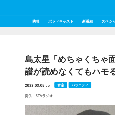
防災
ポッドキャスト
新番組
スペシ
島太星「めちゃくちゃ
譜が読めなくてもハモる
音楽
バラエティ
2022.03.05 up
提供：STVラジオ