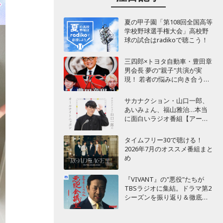
夏の甲子園「第108回全国高等
学校野球選手権大会」高校野
球の試合はradikoで聴こう！
三四郎×トヨタ自動車・豊田章
男会長 夢の"親子"共演が実
現！ 若者の悩みに向き合うポ
ッドキャスト番組が始動
サカナクション・山口一郎、
あいみょん、福山雅治…本当
に面白いラジオ番組【アーテ
ィスト編】
タイムフリー30で聴ける！
2026年7月のオススメ番組まと
め
『VIVANT』の"悪役"たちが
TBSラジオに集結。ドラマ第2
シーズンを振り返り＆徹底考
察！