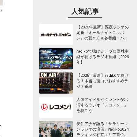
人気記事
ジオ
【2026年最新】深夜ラジオの
定番『オールナイトニッポ
ン』の聴き方＆各番組・パー
ソナリティ一覧
radikoで聴ける！ プロ野球中
継が聴けるラジオ番組【2026
年】
【2026年最新】radikoで聴け
る！本当に面白いおすすめラ
ジオ番組
人気アイドルやタレントが出
演するラジオ『レコメン！』
を聴こう
安住アナが語る「サラリーマ
ハ
ンラジオの流儀」radiko2024
ランキング在京エリア首位
で