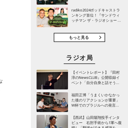
TBSラジオ『安住紳一郎の日
曜天国』インタビュー
radiko2024ポッドキャストラ
ンキング首位！『サンドウィ
ッチマン ザ・ラジオショー サ
タデー』インタビュー
、
もっと見る
ラジオ局
。
【イベントレポート】『田村
淳のNewsCLUB』公開収録イ
な
ベント「自分自身と話そうの
日」を開催 ～来場者ととも
い
に“人生の最後に流したい
福田正博「うまくいかなかっ
曲”などをテーマにトーク
た後のリアクションが重要」
W杯でのブラジルへの発言が
波紋を呼んだ塩貝健人に今後
期待することは？
な
【西武】山田陽翔投手インタ
ビュー 右肘手術から1軍へ復
帰し「野球ができる感謝を再