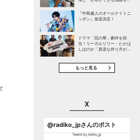
び感じることができました」
『中島健人のオールナイトニ
て
ッポン』放送決定！
つ
ドラマ「惡の華」劇伴を担
当！リーガルリリー・たかは
しほのか「真逆な作り方が面
白かった」最新曲「コニファ
ー」制作秘話も
もっと見る
て
X
@radiko_jpさんのポスト
Tweets by radiko_jp