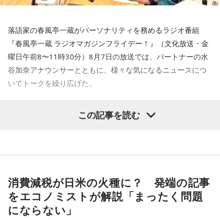
水谷
「いや～、若い人がやるっていうのはいいことですよ」
いことが多かったんです。「ちょっと伸ばしてくれ」という
声を聞き、皆様を招き入れた結果、だんだんと伸びていって
一蔵
「だからね、この記事を読んだら「AIを駆使して盛り上
落語家の春風亭一蔵がパーソナリティを務めるラジオ番組
しまったんです。
げていく」とか」
『春風亭一蔵 ラジオマガジンフライデー！』（文化放送・金
曜日午前8〜11時30分）8月7日の放送では、パートナーの水
水谷
「おお～」
谷加奈アナウンサーとともに、様々な気になるニュースにつ
寺内：優しさのタイムラグがだらだら祭りの起源なんです
いてトークを繰り広げた。
ね。つまり、それだけたくさんの方が関東各地から来ていた
一蔵
「これね、楽しんでやってほしいなってものすごい思
ってことなんですね。
う」
水谷
「一蔵さんが気になったニュースは何でしょうか？」
この記事を読む
小林：でも、ここってそこまで敷地があるかな？
水谷
「そうですね」
一蔵
「いい記事だなと思ったのは共同通信の記事で『町内会
長は17歳、広がる輪 名古屋、なり手不足救う』という」
三輪田：現在はビルに囲まれているんですけれども、実は境
一蔵
「で、新しい風を持ってきてもらって。大先輩とかもい
内にビルが建っているんです。
ると思うんですけど、温かくこの子を迎えて、いい町内会に
水谷
「どういうことですか、これ？」
消費減税が日米の火種に？ 発端の記事
していただければ」
寺内：ビルの中に神社があるんじゃなくて、神社の境内にビ
をエコノミストが解説「まったく問題
一蔵
「名古屋市内の南区のある町内会が、高齢化と皆さんお
ルが建っているんだ！？
にならない」
水谷
「素晴らしい」
忙しいということで会長がなかなか決まんなかったと。で、