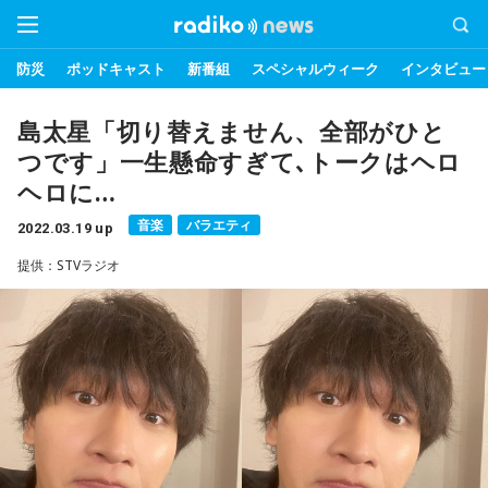
防災
ポッドキャスト
新番組
スペシャルウィーク
インタビュー
島太星「切り替えません、全部がひと
つです」一生懸命すぎて､トークはヘロ
ヘロに…
音楽
バラエティ
2022.03.19 up
提供：STVラジオ