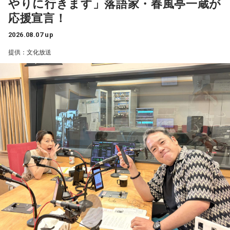
やりに行きます」落語家・春風亭一蔵が
一蔵
「名古屋市内の南区のある町内会が、高齢化と皆さんお
応援宣言！
忙しいということで会長がなかなか決まんなかったと。で、
寺内：やられた！ テンプレート踏んじゃったよ。
この17歳の娘さんのお父様の方に町内会長の打診があった
2026.08.07 up
と。しかし53歳のお父様は、どうしても仕事との両立ができ
提供：文化放送
小林：背中つけさせていただいていいですか？ こっちもダ
ないということで、困ったなあっていう会議中に17歳の娘さ
ラダラしちゃおう。
んが「私がやろうか」と」
三輪田：だらだら祭りは、漢字で書くと「太い・良い」と書
水谷
「素晴らしい！」
いて「太良太良(だらだら)」という字なので、太く長く良いこ
とが続きますように、と皆様の願いを込めたお祭りとなって
一蔵
「これは素晴らしいでしょう。我が地元の練馬区田柄は
おります。
結構大きな町内会があって、まあ町内会長は不足してないで
すけど、やっぱ町内会に入ること自体が都内の方は少ない。
寺内：縁起がいい！
で、どんどん小さくなっていく。小さくなっていくと、どう
なるかっていうと、当たり前にやっていた盆踊りや、お祭り
三輪田：そもそも、例祭日の9月16日に例祭を執り行ってい
がなくなっていくわけです。それを町内会の方々が寄付とか
たのですが、先ほど、お話ししたように、当時、お伊勢参り
集めてやってるわけじゃないですか」
が流行ったけども、なかなか行けなかったので、東日本の
方々は芝大神宮にお参り来るのですが、16日だけだと行けな