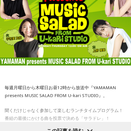
くわからない匿名の政府高官の発言が混ぜこぜになって、さ
という政策を支持しますというのが総論なわけです。となれ
三輪田：ただ、人気すぎて、今は頒布が休止中なんです。
もベッセント財務長官が日本の消費減税に反対したかのよう
ば、その高市政権の経済政策を推進するように、日銀も適切
な印象を与える記事が掲載されて、今、大きな問題となって
な金融政策をやってくださいと言ってるわけですから、ベッ
小林：『もっちゅりん』ってことですね。
います。この誰かよくわからないアメリカの政府高官ですと
セントさんの発言というのは、日本の政府の日銀に対する発
か、匿名の閣僚経験者の発言というのは、それほど重要では
言と同じなわけです。強い経済成長と物価の安定の両立を目
三輪田：『もっちゅりん』になりますね（笑）。
ないということです。重要であれば、しっかり名前を出して
指して適切に金融政策をやってください、政府の日本経済再
発言してくるはずですから、まったく問題にはならないと思
興の経済政策の推進に一体となって取り組んでくださいとい
います」
う同じ意味ですので、どんどん利上げしろというわけではな
寺内：『もっちゅりん』の方が後だから、『もっちゅりん』
いですね」
が強運御守くらい売れてんだよ。
寺島「ベッセント財務長官はどういったかと言いますと、こ
れはNHKによるんですが…NHKの独占インタビューだったよ
三輪田：その年の幸運色を、男性の幸運色3色、女性の幸運色
毎週月曜日から木曜日お昼12時から放送中『YAMAMAN
うな感じです。日米の金利差が円安の要因だと指摘される
3色を用いるので、毎年、お色が変わるんです。
presents MUSIC SALAD FROM U-kari STUDIO』。
中、日銀が次の会合で利上げに踏み切るべきかと問われたの
に対し、ベッセント財務長官は具体的な政策の方向性への言
※令和9年の強運御守。次の頒布は12月を予定。令和8年強運御守は頒布終了しております。
聞くだけじゃなく参加して楽しむランチタイムプログラム！
及は避けつつ、「植田総裁とは15年以上の知り合いで、絶大
番組の最後にかける曲を投票で決める「サラドレ」！
寺内：またそそることやっているじゃないですか！
な信頼を寄せている。日本経済にとって最善の措置を講じる
この記事を読む
と確信している」と述べたといいます。これまでベッセント