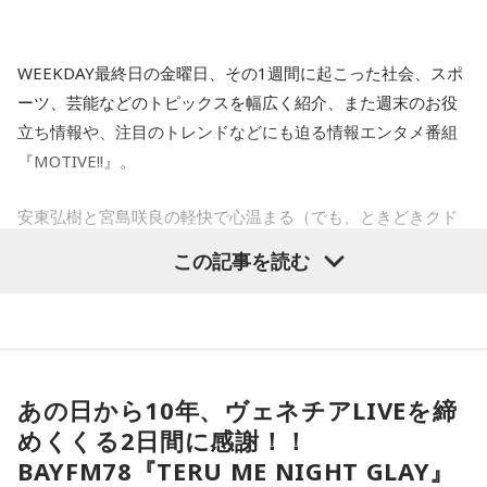
4.北海道　松山千春 /　大空と大地の中で
5.東京　Mrs. GREEN APPLE　/　僕のこと
小林：他に芝大神宮さんの見どころはありますか？
WEEKDAY最終日の金曜日、その1週間に起こった社会、スポ
三輪田：「衣服を増やす千木筥(ちぎばこ)」というものがある
ーツ、芸能などのトピックスを幅広く紹介、また週末のお役
木曜の放送を聴く
のですが、社殿の屋根のサイドに飛び出している部分を「千
立ち情報や、注目のトレンドなどにも迫る情報エンタメ番組
木」というんです。千木筥は当宮ならではのものなのです
『MOTIVE!!』。
が、千木の端材を使っているんです。
安東弘樹と宮島咲良の軽快で心温まる（でも、ときどきクド
い、、！）トークを交えながら、リスナーの皆さんに考え
※社殿の屋根に造作された千木。
この記事を読む
る・行動する“キッカケ”をお届けします！
寺内：あの飾りみたいなやつですね。
三輪田：江戸時代、縁起物として江戸の商人が餅器(もちき)に
＜8月14日（金）のTOPICS＞
餅を入れて運ぶ習わしがあったのですが、それが千木筥で、
デビューシングル「mosi mosi?」がTiktokを中心に大ブレイ
千を着るという「ちぎ」になぞらえまして「衣服が1000着増
あの日から10年、ヴェネチアLIVEを締
ク！
えます」という、女性にとって衣服が増えることは「幸せに
めくくる2日間に感謝！！
現在18歳の次世代アーティスト・楽音さんが登場！
なる」ということを表してございまして、良縁が生まれると
BAYFM78『TERU ME NIGHT GLAY』
活動のルーツや、楽曲制作についてお話伺います。