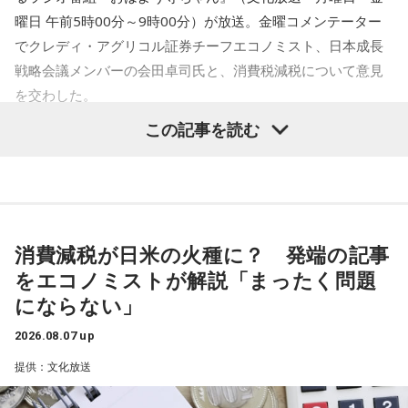
一蔵
「だからね、この記事を読んだら「AIを駆使して盛り上
曜日 午前5時00分～9時00分）が放送。金曜コメンテーター
一蔵
「もう言いましたよ。もうノーギャラでもいいぐらい。
小林：だらだら祭りはやっぱり賑やかですか？
げていく」とか」
でクレディ・アグリコル証券チーフエコノミスト、日本成長
もう盛り上げますよ、本当」
戦略会議メンバーの会田卓司氏と、消費税減税について意見
三輪田：はい。この辺りは生姜の名産地だったので、お祭り
水谷
「おお～」
を交わした。
の期間に生姜を出店で販売していただいておりました。生姜
一蔵
「これね、楽しんでやってほしいなってものすごい思
は邪気を払う効果がある縁起の良いものとされていて、今で
この記事を読む
寺島「高市政権が閣議決定した消費税の減税方針が、日米関
う」
もその頃の名残でお祭りの期間は生姜を境内で販売していま
係の新たな火種に浮上してきたという日経新聞の記事です。
す。コロナ禍以降、出店は出ていないですが、町会、氏子さ
アメリカの政府高官が円安や金利上昇の抑制に向けて減税に
水谷
「そうですね」
んたちと連携して町会や神社のお神輿が出ています。
疑問を呈したからだとしています。アメリカの政府高官は、
日本の消費税減税に言及。「選択肢は2つ。減税策を実施する
一蔵
「で、新しい風を持ってきてもらって。大先輩とかもい
消費減税が日米の火種に？ 発端の記事
か、インフレ抑制策を実行するか。私なら後者を優先する」
ると思うんですけど、温かくこの子を迎えて、いい町内会に
寺内：オフィス街のイメージだけど、住まわれている方もい
をエコノミストが解説「まったく問題
と話したといいます。自民党内では、トランプ政権が積極財
していただければ」
るんですね。
にならない」
政の修正を求めるシナリオを警戒する声が上がりました。閣
水谷
「素晴らしい」
僚経験者の一人は「アメリカが消費税の減税や歳出増にどれ
2026.08.07 up
三輪田：マンションの方もいらっしゃいますが、一軒家で昔
ほど注文をつけるのか見極める必要がある」このように強調
からこの芝の地域に住まわれていた方が今でもたくさんいら
提供：文化放送
一蔵
「この子のおかげで町内会行事のチラシ1枚、ビラ1枚、
したといいます。消費税減税が日米関係の新たな火種に浮上
っしゃいますよ。
変わると思うのよ」