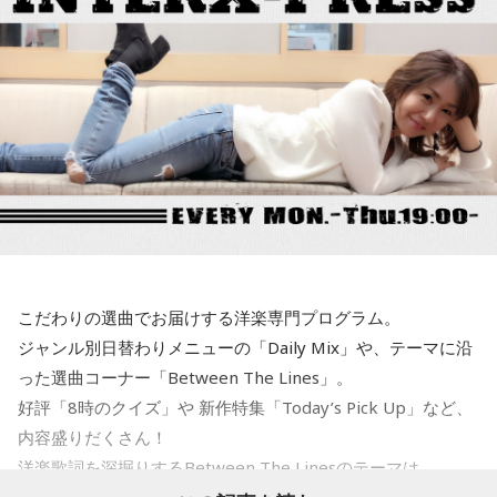
寺内：立志勝運御守ね。ここらは大学も多いから、そこを目
指す人はオープンキャンパス帰りに来てもいいよね。
＜8月11日(火)のTOPICS＞
ミラクルリゾート2026開催中！
小林：あと、港区の文化財でしたっけ？
リサーチテーマは 「大声で叫びたいことは？」
うれしい、かなしい、怒ってるーーー！
寺内：指定文化財、力石ね。一発、張り手バチンかましてや
夏の言いたい放題を大募集！
りましたよ！
平井大が語る美味しい話も。
小林：持ち上がるかどうか試すものなのにお前、相撲取って
たでしょ？
こだわりの選曲でお届けする洋楽専門プログラム。
＜8月12日(水)のTOPICS＞
ジャンル別日替わりメニューの「Daily Mix」や、テーマに沿
寺内：力石とね(笑)。都心の中心にある歴史ある神社。いや、
キラキラな音楽とときめく話題でがんばるあなたにミラクル
った選曲コーナー「Between The Lines」。
すごいところですよ。
チャージ！
好評「8時のクイズ」や 新作特集「Today’s Pick Up」など、
■今回のTOPICS
内容盛りだくさん！
小林：女性にも大人気とのことだから、ご興味あればぜひ！
●リサーチテーマ ・・・「 真夏の夜のほにゃらら 」
洋楽歌詞を深掘りするBetween The Linesのテーマは
夏は夜！なにして「さらなり」ですか？あなたのサマーナイ