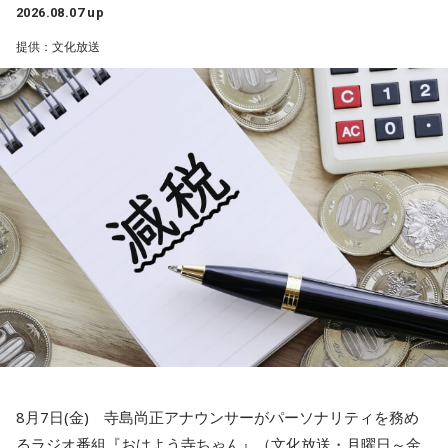
この17歳の娘さんのお父様の方に町内会長の打診があった
2026.08.07 up
一蔵
「この子のおかげで町内会行事のチラシ1枚、ビラ1枚、
と。しかし53歳のお父様は、どうしても仕事との両立ができ
三輪田：元々は広大な敷地なんです。
提供：文化放送
変わると思うのよ」
ないということで、困ったなあっていう会議中に17歳の娘さ
んが「私がやろうか」と」
寺内：今も神社さんが所有している土地ってことですよね……
水谷
「そうですね。デザインとかも、ちょっと若々しくなっ
不動産が！
たりとかね」
水谷
「素晴らしい！」
三輪田：都内の神社さんでは特にそういったことが多いと思
一蔵
「そう。「これAIだ」とかさ。（笑） 他に色々苦労し
一蔵
「これは素晴らしいでしょう。我が地元の練馬区田柄は
います。
ている町内会もたくさんあると思うんですが、こういう町内
結構大きな町内会があって、まあ町内会長は不足してないで
会もあるんだよと。若い子がやったって、やる気さえあれば
すけど、やっぱ町内会に入ること自体が都内の方は少ない。
小林：あとエレベーターはびっくりした。
いいんだって。周りが盛り立てていけば誰でもなれるし、近
で、どんどん小さくなっていく。小さくなっていくと、どう
所の人と集まってお話しするっていうのもいいことだと思い
なるかっていうと、当たり前にやっていた盆踊りや、お祭り
寺内：こちらの社務所が3階建てだったもんね。
ます。町内会文化はなくなってほしくないんで、なんだった
がなくなっていくわけです。それを町内会の方々が寄付とか
ら、こういう町内会にはワタシ、ノーギャラで落語やりに行
集めてやってるわけじゃないですか」
小林：神社でエレベーター乗ったのは初めてじゃない？
きますから」
水谷
「いや～、若い人がやるっていうのはいいことですよ」
8月7日(金) 寺島尚正アナウンサーがパーソナリティを務め
水谷
（笑）
寺内：初めてだよ！
るラジオ番組『おはよう寺ちゃん』（文化放送・月曜日～金