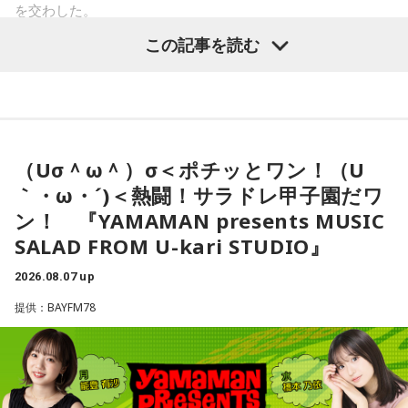
に対し、ベッセント財務長官は具体的な政策の方向性への言
を交わした。
及は避けつつ、「植田総裁とは15年以上の知り合いで、絶大
小林：思うつぼだな。
この記事を読む
寺島「高市政権が閣議決定した消費税の減税方針が、日米関
な信頼を寄せている。日本経済にとって最善の措置を講じる
係の新たな火種に浮上してきたという日経新聞の記事です。
と確信している」と述べたといいます。これまでベッセント
アメリカの政府高官が円安や金利上昇の抑制に向けて減税に
長官は円安で日本国債が売られて長期金利が急激に上昇する
三輪田：(笑)。
疑問を呈したからだとしています。アメリカの政府高官は、
ことがアメリカの長期金利などに及ぼす影響を警戒してきま
小林：大きな勝負に挑む参拝者が訪れるということですが？
日本の消費税減税に言及。「選択肢は2つ。減税策を実施する
した。で、「重要なことは、長年にわたって日本国債が世界
（Uσ＾ω＾）σ＜ポチッとワン！（U
か、インフレ抑制策を実行するか。私なら後者を優先する」
の金利の基準となってきたことであり、その機能が失われつ
｀・ω・´)＜熱闘！サラドレ甲子園だワ
三輪田：当宮の授与品の中に、人気のお守りの「強運(ごうう
と話したといいます。自民党内では、トランプ政権が積極財
つあるというような認識が広まれば、市場にとって好ましく
ン！ 『YAMAMAN presents MUSIC
ん)御守」というものがあります。強い運と書いて「ごうう
政の修正を求めるシナリオを警戒する声が上がりました。閣
ない混乱を招くことになる」と語り、その上で「日米の当局
SALAD FROM U-kari STUDIO』
ん」と読むのですが、強（きょう）だとおみくじ等の凶に導
僚経験者の一人は「アメリカが消費税の減税や歳出増にどれ
は、日本国債が非常に安全で健全な資産であるという見解で
かれてしまう、その為強（きょう）より強い強（ごう）と呼
ほど注文をつけるのか見極める必要がある」このように強調
完全に一致している」と強調しました。これとごっちゃにな
2026.08.07 up
んでいる。という意味でこの「強」の字になっているんで
したといいます。消費税減税が日米関係の新たな火種に浮上
ってるということなんですかね？」
提供：BAYFM78
す。
という。アメリカの政府高官が言ったということなんです
会田「決して利上げをどんどんやれと言ってるのではないわ
が、これ、会田さんはどう捉えていらっしゃいますか？」
寺内：確かに「きょううん」と言われたら「凶運」に聞こえ
けです。ベッセント財務長官のインタビューの趣旨として
ちゃうこともありますね。
会田「ベッセント財務長官のインタビューと、この誰だかよ
は、高市政権の経済政策を支持します、と。投資を拡大する