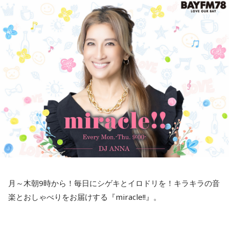
最新の放送を聴く
三輪田：受験生の方は、メンタル的にも不安な時があると思
いますし、体調面も気を使って、心身一体で行っていただか
ないと、なかなか思うような結果は得られないと思います。
神様に「叶いますように」とお参りなさった後、良い結果が
得られたら、神社に「ありがとうございました」と感謝のお
参りをしていただくのがよろしいかと。芝大神宮としまして
も、そちらは切に願っているところでございます。
小林：本日はありがとうございました。
三輪田：こちらこそ、ありがとうございました。
月～木朝9時から！毎日にシゲキとイロドリを！キラキラの音
楽とおしゃべりをお届けする『miracle!!』。
――都心のど真ん中の歴史ある芝大神宮はいかがでしたか？