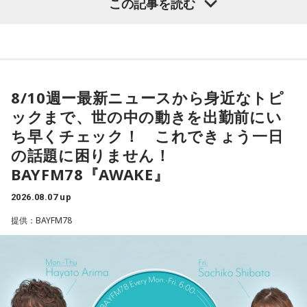
「Driving」。
この記事を読む
寺内：芝大神宮！ いや、ジンジャー神社へ！
トフィーバー！サマーナイトカーニバル！
サマーナイトスパーク！は、何ですかの3時間！
※絵馬の前で御朱印を喜ぶ小林氏。
＜8月10日(月)のTOPICS＞
●＃ミラクルワード 9時45分凸凹
忙しいあなたに代わって今押さえたい、気になる「コトバ」
米音楽界を代表するマルチ・アーティスト、NE-YO。
をキャッチアップ！
8/10週ー最新ニュースから身近なトピ
R&Bとモダン・カントリーの融合にトライした新作
芝大神宮は東京のど真ん中にありながら、1000年の歴史を誇
●今日のへぇ 10時〜
ックまで、世の中の動きを出勤前にい
『HIGHWAY 79』を特集。
る色々な歴史のある神社でした。人気の強運御守は現在頒布
世界の夜の過ごし方に関するへぇをご紹介！
ち早くチェック！ これできょう一日
終了中ですが、お近くに立ち寄られた際は、是非、ご参拝し
●「 こぶくろさん 」 11時〜
の話題に困りません！
＜8月11日(火)のTOPICS＞
てみてください。
スーパーやコンビニで百花繚乱の個包装、小袋入りのグルメ
BAYFM78『AWAKE』
をセレクション！
さて、次回の『おうえんしナイト』は立正大学にて取材をし
開催間近！今年25周年＆3日間開催〜サマソニの見どころを
2026.08.07 up
てまいります。ご期待ください！
チェックする 「サマーソニック・ガイド2026」。
提供：BAYFM78
火曜はTokyo Day-1（8月14日（金））のラインナップに注
＜8月13日(木)のTOPICS＞
目！
リサーチテーマは「夏のどうでもいい575」
今年の夏について、575にしたためてみませんか？
＜8月12日(水)のTOPICS＞
<芝大神宮>
どうでもいいことでオーケー！