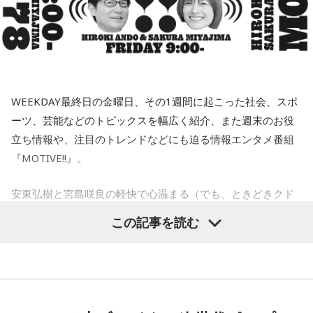
2.大分　globe /  Feel Like dance
小林：皆さん！ 半年待て！
3.香川　マキシマム ザ ホルモン　/　恋のメガラバ
4.北海道　松山千春 /　大空と大地の中で
8月11日（火）：宇佐美友紀
サラドレ甲子園
寺内：神職さんはこっそり6種類全部持ってるとかないですか
5.東京　Mrs. GREEN APPLE　/　僕のこと
（笑）？
YAMAMAN presents MUSIC SALAD FROM U-kari STUDIO
WEEKDAY最終日の金曜日、その1週間に起こった社会、スポ
三輪田：いえいえ（笑）。授与品というものは、基本的に、1
木曜の放送を聴く
1.鹿児島　中島美嘉　/　STARS
ーツ、芸能などのトピックスを幅広く紹介、また週末のお役
年に1回、お返しいただいて、また新しいのを受けられるとい
2.鳥取　Official髭男dism　/　Pretender
立ち情報や、注目のトレンドなどにも迫る情報エンタメ番組
3.熊本　WANIMA　/　ともに
う形ですので。
4.群馬　氷室京介　/　SUMMER GAME
『MOTIVE!!』。
5.神奈川　いきものがかり　/　じょいふる　
小林：宝くじのルーツがこちらにあると聞いたのですが？
安東弘樹と宮島咲良の軽快で心温まる（でも、ときどきクド
い、、！）トークを交えながら、リスナーの皆さんに考え
三輪田：昔の言い方をしますと「富くじ」と言いまして、芝
この記事を読む
火曜の放送を聴く
る・行動する“キッカケ”をお届けします！
大神宮が発祥の地とされています。強運御守にも通じるもの
がございまして、当宮の宮司いわく、宝くじに当選された方
が強運御守と、その年の幸運色のネクタイを身に着けられて
＜8月14日（金）のTOPICS＞
8月12日（水）：橋本乃依
サラドレ甲子園
いたとのことです。
デビューシングル「mosi mosi?」がTiktokを中心に大ブレイ