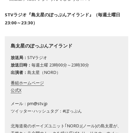
STVラジオ『島太星のぽっぷんアイランド』（毎週土曜日
23:00～23:30）
島太星のぽっぷんアイランド
放送局：
STVラジオ
放送日時：
毎週土曜 23時00分～23時30分
出演者：
島太星（NORD）
番組ホームページ
公式X
メール：pm@stv.jp
ツイッター･ハッシュタグ：#ぽっぷん
北海道発のボーイズユニット｢NORD｣(ノール)の島太星が、