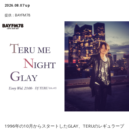
云われております。授与品として頒布もしております。
安東さんとの意外な関係性にも注目！
2026.08.07 up
提供：BAYFM78
※良縁が生まれるという千木筥。
寺内：かわいいな！
最新の放送を聴く
三輪田：あとは力石ですね。いろんな神社さんにもあると思
うんですけれども、当宮の力石はお相撲さんが実際に持ち上
げたという伝説があるんです。
小林：触っていいんですか？
三輪田：もちろん大丈夫ですよ。
寺内：やってやるよ！ 負けないよ！
小林：石動くんじゃねーぞ！
1996年の10月からスタートしたGLAY、TERUのレギュラープ