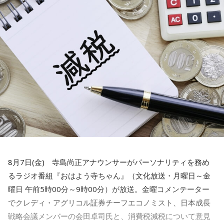
という。アメリカの政府高官が言ったということなんです
寺内：あの……ジンジャー神社ってことですね。
が、これ、会田さんはどう捉えていらっしゃいますか？」
水谷
「そうですね。デザインとかも、ちょっと若々しくなっ
たりとかね」
小林：お前さ、ボソって言うんじゃなくて、自信持って言え
会田「ベッセント財務長官のインタビューと、この誰だかよ
よ！
くわからない匿名の政府高官の発言が混ぜこぜになって、さ
一蔵
「そう。「これAIだ」とかさ。（笑） 他に色々苦労し
もベッセント財務長官が日本の消費減税に反対したかのよう
ている町内会もたくさんあると思うんですが、こういう町内
な印象を与える記事が掲載されて、今、大きな問題となって
会もあるんだよと。若い子がやったって、やる気さえあれば
寺内：ジンジャー神社ってことになるんですかね？
います。この誰かよくわからないアメリカの政府高官ですと
いいんだって。周りが盛り立てていけば誰でもなれるし、近
か、匿名の閣僚経験者の発言というのは、それほど重要では
三輪田：そういうことでございますね（笑）。
所の人と集まってお話しするっていうのもいいことだと思い
ないということです。重要であれば、しっかり名前を出して
ます。町内会文化はなくなってほしくないんで、なんだった
発言してくるはずですから、まったく問題にはならないと思
ら、こういう町内会にはワタシ、ノーギャラで落語やりに行
います」
小林：三輪田さんが言ったみたいにするなよ！
きますから」
8月7日(金) 寺島尚正アナウンサーがパーソナリティを務め
寺島「ベッセント財務長官はどういったかと言いますと、こ
るラジオ番組『おはよう寺ちゃん』（文化放送・月曜日～金
三輪田：（笑）。
水谷
（笑）
れはNHKによるんですが…NHKの独占インタビューだったよ
曜日 午前5時00分～9時00分）が放送。金曜コメンテーター
うな感じです。日米の金利差が円安の要因だと指摘される
でクレディ・アグリコル証券チーフエコノミスト、日本成長
寺内：汗ダラダラから、なんかそういう流れにされてる気が
一蔵
「もう言いましたよ。もうノーギャラでもいいぐらい。
中、日銀が次の会合で利上げに踏み切るべきかと問われたの
戦略会議メンバーの会田卓司氏と、消費税減税について意見
して(笑)。
もう盛り上げますよ、本当」