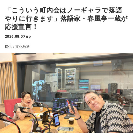
減税は私の悲願だ』とおっしゃられましたけど、いつ悲願に
様、豊受大神様の主祭神をお祀りしているので、「関東のお
田潤にちなんだ“ハンバーグ”をプレゼント。遊び心あふれる企
「こういう町内会はノーギャラで落語
なったのかもよくわかない」
伊勢さま」と呼ばれています。昔は関東の方たちが伊勢神宮
画でリスナーも一緒に楽しめる内容となっている。そして、
やりに行きます」落語家・春風亭一蔵が
金子勝
「だって昔のブログでは、消費税の減税を批判してた
にお参りに行こうとしても、なかなか行くことができなかっ
スペシャルウィーク（8月24日～28日）は、毎日5名にシャイ
応援宣言！
んですから」
たので、皆さま、こちらにお参りされていました。
ンマスカットをプレゼント。真夏にぴったりなみずみずしさ
2026.08.07 up
で、思わず「甘～い！」と声に出してしまうこと、間違いな
1989年の導入以来、消費税の減税は初めてのこと。年約は5
提供：文化放送
しだ。
兆円の減収となるものの、代替財源は示されていない。
寺内：ここになら、伊勢に行くよりも、手軽に来られますも
財政が悪化し、円売りや国債売りを招く懸念もあるが……
んね。
スペシャルウィーク前週からスペシャルウィークまで、笑い
が詰まった2週間。この夏をより“旨く”、そして“サンキュ
金子
「いかにも皇室典範をはじめとして、どんどん支持率が
小林：面白い名前のお祭りがあると聞いたのですが？
ー！”な時間を届ける『ラジオビバリー昼ズ』は平日11時30分
下がり始めたので、またアベノミクスでバラマキをして甘い
から生放送。
汁をすすってもらって支持率を回復したいって発想しかな
三輪田：「だらだら祭り」ですね。日本一期間が長いお祭り
い。なんでそんなことになるのか。もっと言うと、高市さん
なんです。
を選んだ有権者の責任が問われる」
寺内：長くやるから、「だらだら」なんですか？
ニッポン放送「高田文夫のラジオビバリー昼ズ」
三輪田：例祭期間が9月の11日から21日までの11日間あるん
■放送日時：2026年8月24日（月）～28日（金）11時30分～