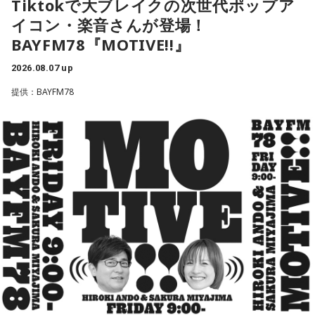
Tiktokで大ブレイクの次世代ポップア
YAMAMAN presents MUSIC SALAD FROM U-kari STUDIO
ク！
イコン・楽音さんが登場！
現在18歳の次世代アーティスト・楽音さんが登場！
小林：また流行っちゃうからやめてくださいよ（笑）。
1.京都　10-FEET　/　第ゼロ感
BAYFM78『MOTIVE!!』
活動のルーツや、楽曲制作についてお話伺います。
2.島根　竹内まりや　/　元気を出して
3.長崎　MISIA　/　アイノカタチ feat. HIDE（GReeeeN）
寺内：当時の「富くじ」についても聞いていいですか？ 神
安東さんとの意外な関係性にも注目！
2026.08.07 up
4.石川　井上あずみ　/　さんぽ
社がくじを売って景品をあげていたんですか？
提供：BAYFM78
5.青森　吉幾三　/　俺ら東京さ行ぐだ
三輪田：いろんな方の安寧を願って、くじを引いてもらっ
最新の放送を聴く
て、それに通ずる授与品、縁起物を皆様に喜んでいただく、
水曜の放送を聴く
といった形で行っていたと聞いております。
寺内：それが宝くじのルーツになったんだ。さらに、強運御
8月13日（木）：上野優華
サラドレ甲子園
守まであったらそれは人気になるわ。
YAMAMAN presents MUSIC SALAD FROM U-kari STUDIO
小林：ここで強運御守を買って、その年の色の何かを身につ
けて、銀座のよく出る場所みたいなとこ行ってね。
1.新潟　Creepy Nuts  /  Bling-Bang-Bang-Born
2.大分　globe /  Feel Like dance
3.香川　マキシマム ザ ホルモン　/　恋のメガラバ
寺内：チャンスセンターね（笑）。