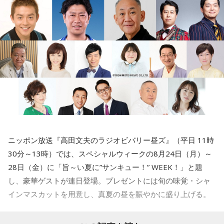
小林：早速ですが、芝大神宮様のご由緒、創建の歴史を教え
ていただけますか？
三輪田：寛弘2年、西暦で申しますと1005年まで遡ります。
寺内：1005年！？ 飛んだなぁ（笑）。
小林：普通、飛ぶの1個しかないよね？
寺内：10万飛んで8000円とかね(笑)。
ニッポン放送『高田文夫のラジオビバリー昼ズ』（平日 11時
30分～13時）では、スペシャルウィークの8月24日（月）～
28日（金）に「旨～い夏に”サンキュー！” WEEK！」と題
三輪田：平安時代の後期、一条天皇の御代に創建された神社
し、豪華ゲストが連日登場。プレゼントには旬の味覚・シャ
でございます。
インマスカットを用意し、真夏の昼を賑やかに盛り上げる。
寺内：その時代は、まだ東京でもないから栄えてはいないで