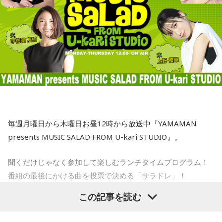
セントさんの発言というのは、日本の政府の日銀に対する発
寺内：すごいな！
言と同じなわけです。強い経済成長と物価の安定の両立を目
月曜の放送を聴く
指して適切に金融政策をやってください、政府の日本経済再
三輪田：今年で言うと、12月に頒布して、1週間くらいで終
興の経済政策の推進に一体となって取り組んでくださいとい
わってしまい、新年に頒布しても10日間で終了してしまいま
う同じ意味ですので、どんどん利上げしろというわけではな
8月11日（火）：宇佐美友紀
サラドレ甲子園
した。
いですね」
YAMAMAN presents MUSIC SALAD FROM U-kari STUDIO
寺内：お祭りより早く終わるんだ（笑）。
1.鹿児島　中島美嘉　/　STARS
三輪田：お祭りはだらだら長く続いているんですけどね(笑)。
2.鳥取　Official髭男dism　/　Pretender
やはり、縫製上すぐ作れるわけではないので、3月に再頒布さ
毎週月曜日から木曜日お昼12時から放送中『YAMAMAN
3.熊本　WANIMA　/　ともに
せていただいたんですけれど、今年は女性の方が、アイドル
presents MUSIC SALAD FROM U-kari STUDIO』。
4.群馬　氷室京介　/　SUMMER GAME
5.神奈川　いきものがかり　/　じょいふる　
のコンサートとか――。
聞くだけじゃなく参加して楽しむランチタイムプログラム！
小林：うわ、そういうことか！
番組の最後にかける曲を投票で決める「サラドレ」！
火曜の放送を聴く
この記事を読む
寺内：そっちね！
各曜日、OA前日の12:50～、次回放送分のサラドレラインナ
ップに投票頂けます！