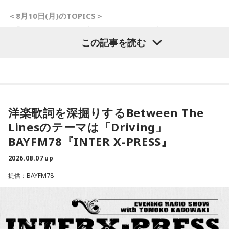
＜8月10日(月)のTOPICS＞
小林：こんな場所にこんな神社があるなんて知らなかったで
■「ミラクルサマーリゾート2026」を開催中！
す。お恥ずかしい限りです。増上寺の方とか、東京タワーの
この記事を読む
8月10日（月）のテーマは「夏はサンダルっしょ！」 あなた
方は来たことありますけど、大門から東京タワーの間にこん
のサンダル事情をリサーチします。
なものがあったとは！
＜メール＞
anna@bayfm.co.jp
＜番組X＞ #アンナミラクル
寺内：オフィスビルも立ち並んでいて、飲食店も多いから、
■9時40分頃から「ハッシュタグ ミラクルワード」
境内で焼き肉の良い匂いがしたよね(笑)。
洋楽歌詞を深掘りするBetween The
ネットに飛び交う、さまざまなトレンドワードの中から、
Linesのテーマは「Driving」
ミラクル独自のアングルで、気になる“コトバ”をキャッチアッ
小林：どこだろうね（笑）。それはともかく強運御守です
BAYFM78『INTER X-PRESS』
プ！
よ！ 僕らは、受験生の応援のために来ましたけど、強運御
■10時20分頃からは「ヤマサ・デイリーティップス」。
守だけの取材はお断りらしいですよ！
2026.08.07 up
クリエイターの無水カレーニキさんからは美味しいお話も！
提供：BAYFM78
■11時になったら曜日がわりのコーナー「ミラクルチョイ
寺内：人気すぎるから取材なんかされて、殺到しすぎたら困
ス」
るんだろうね(笑)。
毎週月曜日は「みんな ほめデミー賞」をお届けします。
小林：受験生には、かっこいい黒いやつあったね。
あなたが褒めたい人、褒めて欲しいことを大募集！