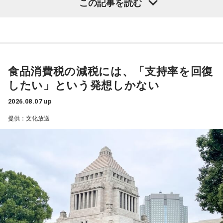
すよね。そんな時からずっとあるんだ。
この記事を読む
8月24日（月）はTV番組でのウォーキングロケを観た高田文
夫の熱烈なオファーでついに井戸田潤が月曜日の『ビバリー
三輪田：もともとは、今で申しますと東京タワーの麓の辺
昼ズ』に初登場。井戸田と高田の丁々発止のトークは必聴、
り、飯倉山という場所にございまして、今は芝大神宮と申し
さらに“ハンバーグ師匠”も登場するかも注目だ。
ますけれど、当時は、飯倉神明宮と呼ばれていました。「飯
倉」の由来は、お伊勢さんに神饌、つまり、神様に捧げる、
食品消費税の減税には、「支持率を回復
25日（火）は、「サンキュー！」の決めフレーズと全力キャ
お野菜や、お米等を備蓄する蔵、「飯の蔵」と書いて「飯
したい」という発想しかない
ラでおなじみのパンサー尾形貴弘がメジャー1stデジタルシン
倉」なんです。
グル「サンキューロック!!」を引っ提げて登場。数々のバラエ
2026.08.07 up
ティ番組で存在感を発揮してきたエネルギッシュな魅力で、
提供：文化放送
スタジオを明るく盛り上げる。
寺内：ライフラインだ！
26日（水）は、今年6月に落語協会会長に就任した林家正蔵
三輪田：そうですね。お伊勢さんに神饌を持っていくため
が登場し、落語芸術協会会長の春風亭昇太との会長対談が実
の、関東、東北で採れたものを備蓄していました。各地にあ
現する。落語界を牽引する2人が落語への想いや未来を語り合
ったと思うのですが、芝大神宮の元となった飯倉神明宮の辺
う。林家正蔵の軽妙な語り口と確かな話芸で、 『ビバリー昼
りにもあり、天皇様より勅命を授かりまして創建されたと云
ズ』ならではの“昼の寄席”のようなひとときを届ける。
われております。