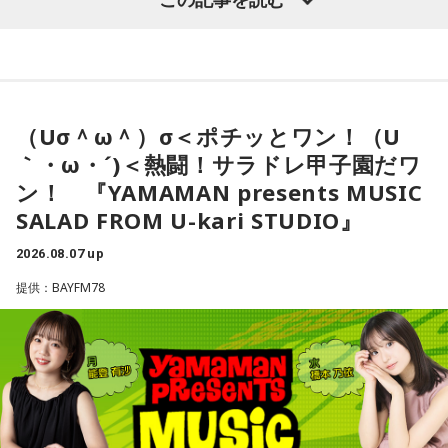
各曜日、OA前日の12:50～、次回放送分のサラドレラインナ
三輪田：いやいや（笑）。
長官は円安で日本国債が売られて長期金利が急激に上昇する
ップに投票頂けます！
ことがアメリカの長期金利などに及ぼす影響を警戒してきま
ひとことメッセージとラジオネームをどんどん紹介していく
小林：毎年お色が変わるなんて、欲しくなるって。そりゃ並
した。で、「重要なことは、長年にわたって日本国債が世界
「ひとことメッセージタイム」も！
ぶよ！
の金利の基準となってきたことであり、その機能が失われつ
※受付は該当放送終了前に締め切ります。
（Uσ＾ω＾）σ＜ポチッとワン！（U
つあるというような認識が広まれば、市場にとって好ましく
寺内：頒布開始日は決まっているんですか？
｀・ω・´)＜熱闘！サラドレ甲子園だワ
ない混乱を招くことになる」と語り、その上で「日米の当局
「サラドレ」投票はこちら
は、日本国債が非常に安全で健全な資産であるという見解で
ン！ 『YAMAMAN presents MUSIC
三輪田：正確には決まっていないですが、その年の幸運色を
完全に一致している」と強調しました。これとごっちゃにな
SALAD FROM U-kari STUDIO』
8月10日（月）：能登有沙 サラドレ甲子園
用いますので、新年から頒布するのが通常なのですが、先駆
ってるということなんですかね？」
けとして12月に1度頒布しまして、次また新年に頒布してい
2026.08.07 up
YAMAMAN presents MUSIC SALAD FROM U-kari STUDIO
ます。どうしても頒布開始日に人が集まってしまい、近隣の
提供：BAYFM78
会田「決して利上げをどんどんやれと言ってるのではないわ
方のご迷惑もございますので。
けです。ベッセント財務長官のインタビューの趣旨として
1.宮城　稲垣潤一　/　夏のクラクション
2.福岡　氷川きよし　/　限界突破×サバイバー
は、高市政権の経済政策を支持します、と。投資を拡大する
寺内：どれくらいで頒布終了になるんですか？
3.静岡　久保田利伸 with ナオミ・キャンベル　/　LA・LA・LA
という政策を支持しますというのが総論なわけです。となれ
4.栃木　斉藤和義　/　ずっと好きだった
ば、その高市政権の経済政策を推進するように、日銀も適切
5.千葉　奥華子　/　ガーネット
三輪田：1週間でなくなってしまったりしますね。
な金融政策をやってくださいと言ってるわけですから、ベッ