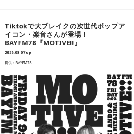
8月12日（水）：橋本乃依
サラドレ甲子園
ひとことメッセージとラジオネームをどんどん紹介していく
三輪田：強運御守を持って、絵馬も書いてお願いしたらライ
「ひとことメッセージタイム」も！
YAMAMAN presents MUSIC SALAD FROM U-kari STUDIO
ブの良い席が当たったと、どなたかがSNSで言ったら、バズ
※受付は該当放送終了前に締め切ります。
Tiktokで大ブレイクの次世代ポップア
ってしまって、女性の幸運色を用いたお守りはその日に無く
1.京都　10-FEET　/　第ゼロ感
イコン・楽音さんが登場！
なってしまいました。
2.島根　竹内まりや　/　元気を出して
「サラドレ」投票はこちら
BAYFM78『MOTIVE!!』
3.長崎　MISIA　/　アイノカタチ feat. HIDE（GReeeeN）
寺内：1日で！？ それって年間を通して幾度か頒布するんで
4.石川　井上あずみ　/　さんぽ
8月10日（月）：能登有沙 サラドレ甲子園
2026.08.07 up
すか？
5.青森　吉幾三　/　俺ら東京さ行ぐだ
提供：BAYFM78
YAMAMAN presents MUSIC SALAD FROM U-kari STUDIO
三輪田：元々は年間通して頒布していたんですけれども、あ
水曜の放送を聴く
まりにも人気になりすぎて縫製が追いつかなくなってしまっ
1.宮城　稲垣潤一　/　夏のクラクション
2.福岡　氷川きよし　/　限界突破×サバイバー
たので、春にはもうないと思ってもらった方がよいかと。
3.静岡　久保田利伸 with ナオミ・キャンベル　/　LA・LA・LA
4.栃木　斉藤和義　/　ずっと好きだった
小林：この記事の出る8月には絶対残ってないですよね？
8月13日（木）：上野優華
サラドレ甲子園
5.千葉　奥華子　/　ガーネット
YAMAMAN presents MUSIC SALAD FROM U-kari STUDIO
三輪田：基本的には。なので、1月に来られるのがベストだと
思います。
月曜の放送を聴く
1.新潟　Creepy Nuts  /  Bling-Bang-Bang-Born