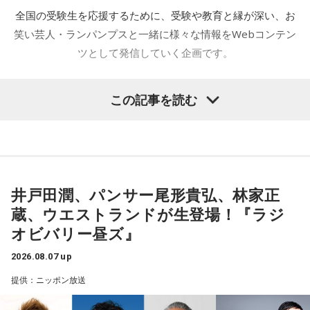
全国の受験生を応援するために、受験や教育と縁が深い、お
笑い芸人・ランパンプスと一緒に様々な情報をWebコンテン
ツとして発信していく企画です。
この記事を読む
全国の受験生を応援する『おうえんしナイト』、今回は東京
都港区にある芝大神宮にやってきました。オフィス街に佇む
芝大神宮にてランパンプスが合格祈願してまいります。
井戸田潤、パンサー尾形貴弘、林家正
――本日は権禰宜の三輪田竜生さんに来ていただきました。
蔵、ウエストランドが生登場！『ラジ
オビバリー昼ズ』
小林：ランパンプスと申します。よろしくお願いいたしま
2026.08.07 up
す。
提供：ニッポン放送
三輪田：三輪田です。よろしくお願いします。