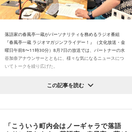
です。
13時
■出演者：
小林：最悪じゃないですか！ 働いている方には！
月曜 高田文夫・松本明子／ゲスト 井戸田潤
火曜 東貴博・黒沢かずこ（森三中）／ゲスト 尾形貴弘（パ
落語家の春風亭一蔵がパーソナリティを務めるラジオ番組
ンサー）
一同：（笑）。
『春風亭一蔵 ラジオマガジンフライデー！』（文化放送・金
水曜 春風亭昇太・乾貴美子／ゲスト 林家正蔵
曜日午前8〜11時30分）8月7日の放送では、パートナーの水
木曜 清水ミチコ・ナイツ
寺内：実際、神職の方は大変ですよね？
谷加奈アナウンサーとともに、様々な気になるニュースにつ
金曜 高田文夫・松村邦洋・磯山さやか／ゲスト ウエストラ
いてトークを繰り広げた。
ンド
三輪田：私、こちらで奉職させていただいて、初めてだらだ
■メールアドレス：
hills@1242.com
ら祭りを経験した時は、汗っかきなもんで、汗ダラダラにな
水谷
「一蔵さんが気になったニュースは何でしょうか？」
この記事を読む
■ハッシュタグ：#ビバリー昼ズ
りましたね。
■番組HP：
http://www.1242.com/takada/
一蔵
「いい記事だなと思ったのは共同通信の記事で『町内会
長は17歳、広がる輪 名古屋、なり手不足救う』という」
寺内：汗ダラダラ祭りってことですか？
水谷
「どういうことですか、これ？」
「こういう町内会はノーギャラで落語
ランパンプス：『なんだよ！』