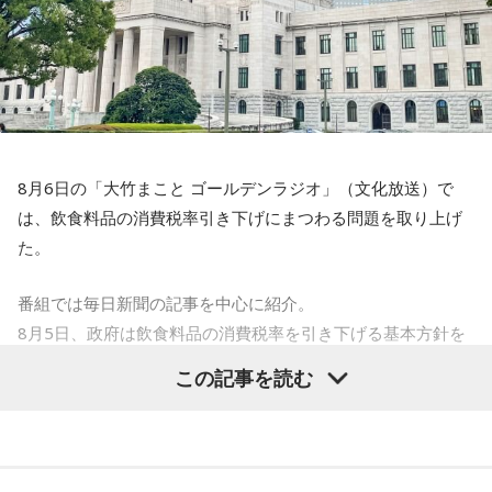
27日（木）は、清水ミチコとナイツのレギュラー3人で賑や
寺内：1000年以上、東京の地に根付いているんですね。
かに届ける。リスナーから募集したエピソードとリクエスト
を紹介する「音楽道場破り」のテーマは「サンキューリクエ
小林：2005年はすごかったんじゃないですか？
スト」。採用されたリスナーには“旨～い”ラーメン1ケースを
プレゼントする。
三輪田：僕は、まだいなかったのですが、大々的にやったと
聞いております。
8月6日の「大竹まこと ゴールデンラジオ」（文化放送）で
最終日28日（金）は、「M-1グランプリ2022」王者ウエスト
は、飲食料品の消費税率引き下げにまつわる問題を取り上げ
ランドがおよそ2年ぶりに『ビバリー昼ズ』に登場。毒舌漫才
小林：そりゃそうですよね！ こちらにはいつ頃、移ったん
た。
と軽快なトークでお馴染みのウエストランドだが、副鼻腔炎
ですか？
と扁桃腺の同時手術から復帰したばかりの井口のエピソード
番組では毎日新聞の記事を中心に紹介。
三輪田：江戸時代に徳川家康公が増上寺を、この芝の地に持
トークにも期待が高まる。ウエストランドと高田文夫、今回
8月5日、政府は飲食料品の消費税率を引き下げる基本方針を
ってきた際に移動せざるを得なくなってしまったと聞いてい
はどんな掛け合いが飛び出すのか、注目だ。
閣議決定した。
ます。方角的にも良くなかったとも聞きますが。
この記事を読む
これは2027年4月から2年限定となるが、現行の8％（軽減税
さらに、番組ではスペシャルウィークの前週から豪華プレゼ
率）から1％に引き下げるというもの。
寺内：押し出された形で芝の地に来たんですね。
ントも実施。スペシャルウィーク前週（8月17日～21日）
は、清水ミチコによる“昭和アイドルモノマネ”でクイズを出題
青木理
「そもそも高市首相は、選挙のときに突然『消費税の
三輪田：芝大神宮の御祭神は伊勢神宮と同じ、天照大御神
し、正解者の中から毎日3名に、 8月24日（月）ゲストの井戸