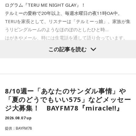
ログラム『TERU ME NIGHT GLAY』！
※寺内氏が全力で取り組むも微動だにしない力石。
テルミーの愛称で20年以上、毎週水曜日の夜11時OA中。
小林：強運御守以外にも、受験生のお守りもありますか？
TERUを家長として、リスナーは「テルミーっ娘」、家族が集
うリビングルームのようなほのぼのとしたひと時…
三輪田：立志勝運御守がありますね。立志と勝ち運。つま
はがきやメール、時には生電話を通して語り合っています。
り、志を立てなかったらただの物体なんです。志をご自身に
その週にあった事、その日の気付き、明日の予定、未来への
この記事を読む
立てていただいて、それに向かって突き進んでいただくこと
思い。どんな話も一緒に語り合うプログラムです。
で、より良い効果が得られます。
あなたも是非、テルミーっ娘として参加してみませんか？
小林：受験生にぴったりだ！
＜8月12日（水）の放送＞
8/10週ー「あなたのサンダル事情」や
10年前の約束を無事回収！
三輪田：当宮で合格を祈ってらっしゃる参拝者の方々はそち
「夏のどうでもいい575」などメッセー
ヴェネチアLIVEを締めくくる幕張2DAYSに感謝！！
らか、勝ち守りを受ける方が多いですね。
ジ大募集！ BAYFM78『miracle!!』
新たな夢は生まれたのか？
2026.08.07 up
小林：それでは、最後に今、頑張っている受験生にメッセー
ジをお願いします。
提供：BAYFM78