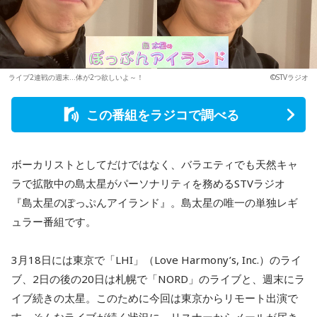
ライブ2連戦の週末…体が2つ欲しいよ～！
©STVラジオ
この番組をラジコで調べる
ボーカリストとしてだけではなく、バラエティでも天然キャ
ラで拡散中の島太星がパーソナリティを務めるSTVラジオ
『島太星のぽっぷんアイランド』。島太星の唯一の単独レギ
ュラー番組です。
3月18日には東京で「LHI」（Love Harmony’s, Inc.）のライ
ブ、2日の後の20日は札幌で「NORD」のライブと、週末にラ
イブ続きの太星。このために今回は東京からリモート出演で