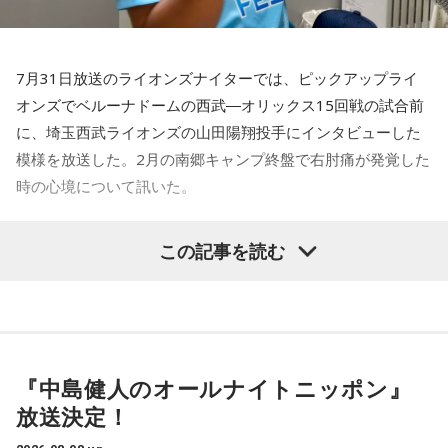
ラジルサイドがうまく切り取って、結果的に彼らのモチベー
ションを上げるような形になってしまったので、それはあま
り良くなかったかなと思います。
7月31日放送のライオンズナイターでは、ピックアップライ
何を言っているかというと、日本とブラジルの力関係は間違
オンズでベルーナドームの西武―オリックス15回戦の試合前
いなくブラジルが上なんですよ。そこで日本サイドが考えな
に、埼玉西武ライオンズの山田陽翔投手にインタビューした
きゃいけないことは、ブラジルに油断してもらう、隙を見せ
てもらうということも1つだと思っていて。
模様を放送した。2月の南郷キャンプ終盤で右肘痛が発覚した
時の心境について訊いた。
去年おこなったブラジルとの親善試合では、日本が2-0から3
点を取ってブラジルに勝っているんです。だけれども、ブラ
――1軍デビューを果たしたプロ3年目の昨シーズンは素晴ら
ジルは対戦相手が決まったときに「オランダじゃなくて良か
この記事を読む
しい成績だったかと思いますが、「求めすぎずに自分のやる
った」と思っていた。日本ということで、少しでも油断して
くれれば、日本にとっては好都合じゃないですか。
べきことをできていた」と振り返りましたね。
山田「チームから与えられた役割をまっとうできたと思うの
ただ、ブラジルの監督の立場からすると、その油断が一番危
で、そこは自分のなかではいい評価をしていた感じです」
険なんです。だから、「去年の親善試合では2-0から逆転され
ているんだ。メンバーは違うかもしれないけれど、日本は力
『中島健人のオールナイトニッポン』
――過去2年の苦労は昨シーズンに活きていたということです
があるんだぞ」と言って、油断しないように警戒させる。そ
放送決定！
して、「お前ら、（日本選手が）こんなことを言ってるぞ」
ね。
と塩貝選手のコメントを（起爆剤として）使うことが可能な