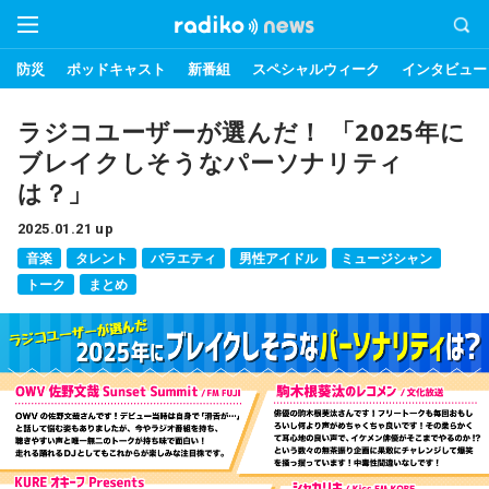
防災
ポッドキャスト
新番組
スペシャルウィーク
インタビュー
ラジコユーザーが選んだ！ 「2025年に
ブレイクしそうなパーソナリティ
は？」
2025.01.21 up
音楽
タレント
バラエティ
男性アイドル
ミュージシャン
トーク
まとめ