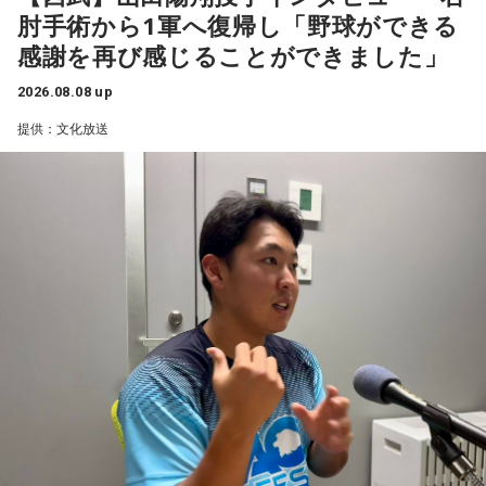
肘手術から1軍へ復帰し「野球ができる
感謝を再び感じることができました」
1966年生まれの福田正博さんは、日本人初のJリーグ得点王に
2026.08.08 up
輝き、Jリーグ通算228試合出場93得点を挙げ、日本代表では
提供：文化放送
45試合出場で9ゴールを記録するなど活躍を見せ、1993年に
はW杯アジア地区最終予選にも出場しました。2002年に現役
を引退した後は、サッカー解説者としてメディアでの活動の
ほか、講演会やサッカー教室をおこなうなど、自身の経験を
活かしながら幅広く活動しています。
◆「塩貝選手に悪意はなかった」
藤木：決勝トーナメントの相手がブラジルに決まった際、塩
貝選手の言葉が切り取られて話題になったというか、ブラジ
ルにちょっと火をつけてしまった部分もあるのかなと思った
のですが。
福田：そうですね。塩貝選手に悪意はなかったと思います
し、素直に自分の気持ちを言っただけなのですが、それをブ