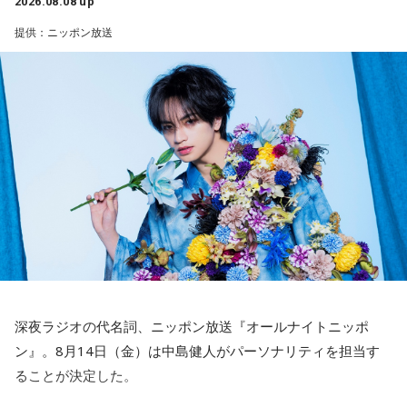
山田「活きていると思います。ウエイトトレーニングなどで
2026.08.08 up
んですよ。そういう意味でも、利用されてしまうものを提供
身体作りができたと思うので、結果を出さないといけないと
提供：ニッポン放送
しないほうが良かったなと僕は思っています。
ころで出せたというのはよかったと思います」
とはいえ、塩貝選手とはW杯が終わったときに違うところで
会いましたけど、本当に純粋なんですよ。全然悪気がないと
――2月の南郷キャンプ終盤で右肘痛が発覚した時の心境を教
いうか。ただ、プロの選手としてそこまで考えてコメントす
えてください。
るべきだったかなとは思います。
山田「痛かったですし、手術のタイミングはすごく悩んだの
ですが、3月9日に手術をさせていただいた。痛いままプレー
でもまだ若いですから。森保監督は“リバウンドメンタリテ
をしていても成績も上がらないですし、自分としても不安を
ィ”という言葉をよく使いますけど、何かうまくいかなかった
後のリアクションがすごく重要で、今後そこを塩貝選手は試
抱えながらプレーをするのは嫌だったので、できるだけ早く
されるのかなと思いますし、その期待に応えるだけのものを
手術をして、早く復帰ができるようにというので決断しまし
持っている選手だと思いますから、良いエネルギーに変えて
た」
もらいたいなと思います。
――以前から痛みはあったのでしょうか？
----------------------------------------------------
深夜ラジオの代名詞、ニッポン放送『オールナイトニッポ
この日の放送をradikoタイムフリーで聴く
山田「痛みがない範囲でできていたのですが、痛みの場所が
ン』。8月14日（金）は中島健人がパーソナリティを担当す
※放送エリア外の方は、プレミアム会員の登録でご利用いた
動いてしまって、数ミリでも痛みの場所が動くだけで痛みが
ることが決定した。
だけます。
変わってくるので」
----------------------------------------------------