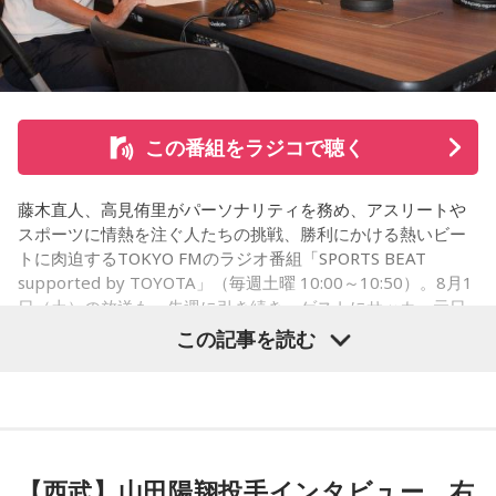
この番組をラジコで聴く
藤木直人、高見侑里がパーソナリティを務め、アスリートや
スポーツに情熱を注ぐ人たちの挑戦、勝利にかける熱いビー
トに肉迫するTOKYO FMのラジオ番組「SPORTS BEAT
supported by TOYOTA」（毎週土曜 10:00～10:50）。8月1
日（土）の放送も、先週に引き続き、ゲストにサッカー元日
本代表の福田正博さんが登場！ 当記事では、「FIFAワールド
この記事を読む
カップ26（以下、W杯）」でブラジルに対する発言が波紋を
呼んだ塩貝健人選手について、福田さんが語った模様を紹介
します。
【西武】山田陽翔投手インタビュー 右
（左から）福田正博さん、藤木直人、高見侑里