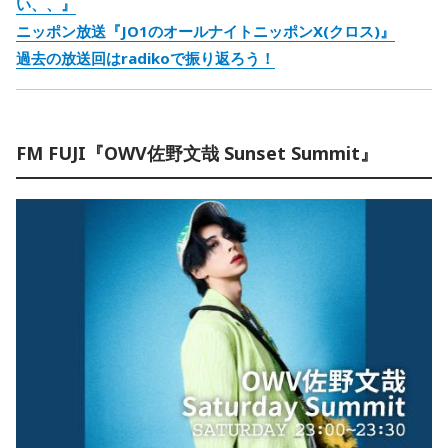
い、、』
ニッポン放送『JO1のオールナイトニッポンX(クロス)』
過去の放送回はradikoで振り返ろう！
FM FUJI『OWV佐野文哉 Sunset Summit』