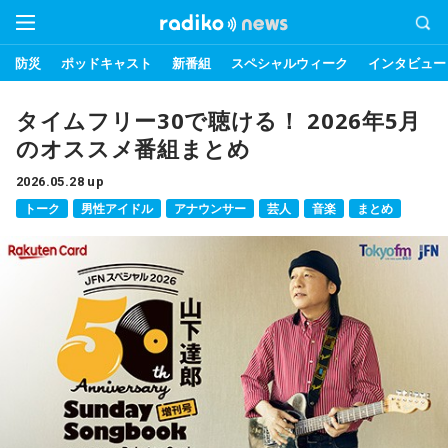
防災
ポッドキャスト
新番組
スペシャルウィーク
インタビュー
タイムフリー30で聴ける！ 2026年5月
のオススメ番組まとめ
2026.05.28 up
トーク
男性アイドル
アナウンサー
芸人
音楽
まとめ