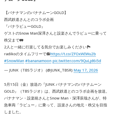
【バナナマンのバナナムーンGOLD】
西武鉄道さんとのコラボ企画
『バナラビューGOLD』
ゲストのSnow Man深澤さんと設楽さんでラビューに乗って
秩父まで🚃
2人と一緒に行楽してる気分でお楽しみください🏞️
radikoのタイムフリーで📻
https://t.co/ZFOxWIWu2b
#SnowMan
#bananamoon
pic.twitter.com/9QuLjd6i5d
— JUNK（TBSラジオ） (@JUNK_TBSR)
May 17, 2026
5月15日（金）放送の『JUNK バナナマンのバナナムーン
GOLD』（TBSラジオ）は、西武鉄道とのコラボ企画を放送。
バナナマン・設楽統さんとSnow Man・深澤辰哉さんが、特
急車両「ラビュー」に乗って、設楽さんの地元・秩父を目指
しました。