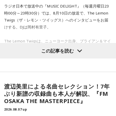
ラジオ日本で放送中の『MUSIC DELIGHT』（毎週月曜日23
時00分～23時30分）では、8月10日の放送で、The Lemon
Twigs（ザ・レモン・ツイッグス）へのインタビューをお届
けする。DJは岡村有里子。
The Lemon Twigsは、ニューヨーク出身、ブライアン＆マイ
ケル・ダダリオによる兄弟デュオ。2016年にアルバム『Do
この記事を読む
Hollywood』で鮮烈なデビューを果たし、60〜70年代ポップ
への敬愛と卓越したメロディセンスで注目を集める。その後
も独自のポップ美学を追求しながら進化を続け、幅広い世代
から支持されている。今年5月にはニュー・アルバム 『Look
For Your Mind!』を発表し、FUJI ROCK FESTIVAL ’26に出
渡辺美里による名曲セレクション！7年
演。新作からの楽曲も多数披露し、満員のレッドマーキーを
ぶり新譜の収録曲も本人が解説、『FM
沸かせた。
OSAKA THE MASTERPIECE』
2026.08.07 up
番組では、9年ぶりの出演となったフジロックの話をはじめ、