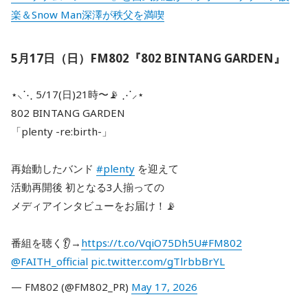
楽＆Snow Man深澤が秩父を満喫
5月17日（日）FM802『802 BINTANG GARDEN』
⋆⸜⋱ 5/17(日)21時〜📡 ⋰⸝⋆
802 BINTANG GARDEN
「plenty -re:birth-」
再始動したバンド
#plenty
を迎えて
活動再開後 初となる3人揃っての
メディアインタビューをお届け！📡
番組を聴く👂→
https://t.co/VqiO75Dh5U
#FM802
@FAITH_official
pic.twitter.com/gTlrbbBrYL
— FM802 (@FM802_PR)
May 17, 2026