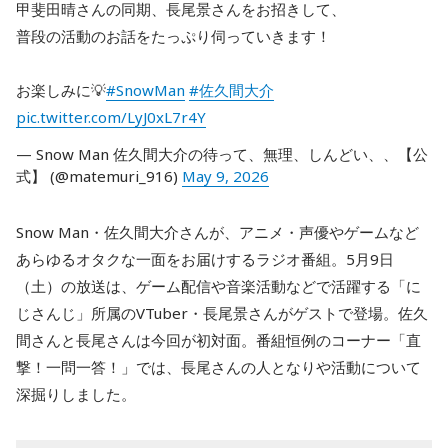
甲斐田晴さんの同期、長尾景さんをお招きして、
普段の活動のお話をたっぷり伺っていきます！
お楽しみに💡
#SnowMan
#佐久間大介
pic.twitter.com/LyJ0xL7r4Y
— Snow Man 佐久間大介の待って、無理、しんどい、、【公
式】 (@matemuri_916)
May 9, 2026
Snow Man・佐久間大介さんが、アニメ・声優やゲームなど
あらゆるオタクな一面をお届けするラジオ番組。5月9日
（土）の放送は、ゲーム配信や音楽活動などで活躍する「に
じさんじ」所属のVTuber・長尾景さんがゲストで登場。佐久
間さんと長尾さんは今回が初対面。番組恒例のコーナー「直
撃！一問一答！」では、長尾さんの人となりや活動について
深掘りしました。