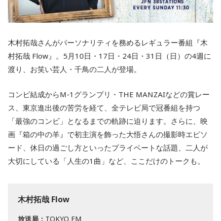
木村拓哉さんがパーソナリティを務めるレギュラー番組『木
村拓哉 Flow』。5月10日・17日・24日・31日（日）の4週に
渡り、お笑い芸人・千鳥の二人が登場。
コンビ結成からM-1グランプリ・THE MANZAIなどの賞レー
ス、東京進出後の苦労を経て、全テレビ局で冠番組を持つ
「最強のコンビ」となるまでの軌跡に迫ります。さらに、映
画『箱の中の羊』で初主演を飾った大悟さんの撮影時エピソ
ード、休日の過ごし方といったプライベートな話題、二人が
大切にしている「人生の1曲」など、ここだけのトークも。
木村拓哉 Flow
放送局：
TOKYO FM