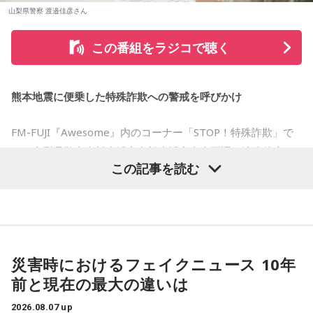
番組ではこのほかにも、「不要品を被災地へ送る」と言って
山梨県警察 渡邉佳彦さん
物品を持ち去るケースや、被災者の親族・知人を装い送金を
この番組をラジコで聴く
求めるケースなど、過去に確認された手口も紹介されまし
た。
熊本地震に便乗した特殊詐欺への警戒を呼びかけ
被災地を支援したいという善意は大切ですが、その気持ちを
悪用する犯罪から身を守るためには、相手の身元や支援団体
FM-FUJI『Awesome』内のコーナー「STOP！特殊詐欺」で
の正当性を確認し、不審に感じた場合はすぐに相談すること
は、山梨県警察本部生活安全部生活安全企画課の渡邉佳彦さ
が大切です。
この記事を読む
んを迎え、熊本地震の発生に便乗した悪質な犯罪への注意を
呼びかけました。
番組では、災害時だからこそ冷静な判断を心掛け、自分自身
だけでなく家族や周囲の人とも声を掛け合いながら特殊詐欺
番組では、被災された方々へのお見舞いの言葉とともに、大
の被害を防いでほしいと呼びかけました。
規模災害が発生すると被災者の不安や善意につけ込む犯罪が
災害時におけるフェイクニュース 10年
増えるおそれがあることが紹介されました。
気になる方は、radikoのタイムフリーで放送をチェックして
前と現在の最大の違いは
みてください。
被災者を狙う悪質商法や義援金詐欺
2026.08.07 up