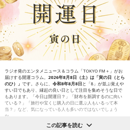
我慢できるのは、あなたが優しくて、まわりを思いやれる証
拠です。あとは少しだけ、自分の本音も大切にしてあげまし
また、六曜は
先勝
で、一般的には午前中が吉、午後は控えめ
ょう。
に過ごすのが良いという考え方があります。
■監修者プロフィール：草彅健太（くさなぎ・けんた）
■寅の日とは？
東京池袋占い館セレーネ所属。メンタルケアカウンセラー。
鑑定件数は若い女性を中心に7,000件を超え、占いイベントや
寅の日とは、12日に一度巡ってくる吉日
です。
アプリの監修も手がける。また、イベントMCや声優としての
活動もしており、芸能関係者からの依頼も多い。
虎は古くから「千里行って千里帰る」という言い伝えがあ
Webサイト：
https://selene-uranai.com/
り、「出ていったものが無事に戻ってくる」と考えられてき
YouTube：
https://youtu.be/UHrZuZcHTj4
ました。そのため、お金や旅に関する縁起の良い日として親
ラジオ発のエンタメニュース＆コラム「TOKYO FM＋」がお
しまれています。
届けする開運コラム。
2026年8月8日（土）は「寅の日（とら
のひ）」
です。さらに、
令和8年8月8日
と「8」が並ぶ覚えや
このことから、寅の日は次のようなタイミングに選ぶ人もい
すい日でもあり、縁起の良い日として注目を集めそうな日で
ます。
もあります。「今日は開運日？」「財布を新調するのに向い
ている？」「旅行や宝くじ購入の日に選ぶ人もいるって本
・財布を新調する
当？」など、気になっている人も多いのではないでしょう
・財布を使い始める
か。
・銀行口座を開設する
この記事を読む
・旅行や出張へ出発する
寅の日は、古くから金運や旅立ちに縁起が良いとされる吉日