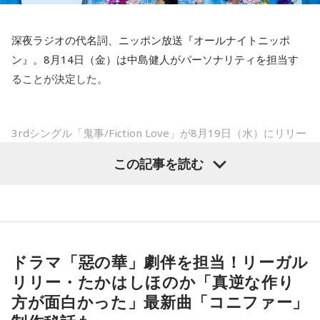
――以前から痛みはあったのでしょうか？
深夜ラジオの代名詞、ニッポン放送『オールナイトニッポ
山田「痛みがない範囲でできていたのですが、痛みの場所が
ン』。8月14日（金）は中島健人がパーソナリティを担当す
動いてしまって、数ミリでも痛みの場所が動くだけで痛みが
ることが決定した。
変わってくるので」
――実戦復帰まで4ヶ月という診断のもと、ファームで最初に
3rdシングル「鬼事/Fiction Love」が8月19日（水）にリリー
投げたのは7月11日でした。リハビリはうまくいったという
スされることを記念して、中島健人が通称“1部”のパーソナリ
この記事を読む
ことでしょうか？
ティを初めて担当する。番組では、新曲「鬼事/Fiction
山田「トレーナーさんのおかげでうまくいったと思います」
Love」の話はもちろん、新曲にまつわるテーマでリスナーか
らメールを募集したり、中島の愛に溢れた遊戯王トークも披
――想定通りにいったということですね。
露する予定。（メールの締切は8月14日（金）正午）
山田「順調にいくのも難しくて、リハビリをしていく上でエ
ドラマ「惡の華」劇伴を担当！リーガル
ラーが出たり、身体との感覚がつながりずらかったりするな
盛りだくさんの内容でお届けする一夜限りの特別番組『中島
リリー・たかはしほのか「真逆な作り
かで、本当にトレーナーさんのおかげでうまくやっていただ
健人のオールナイトニッポン』は8月14日(金)25時からニッポ
きました」
方が面白かった」最新曲「コニファー」
ン放送をキーステーションに全国ネットで放送。