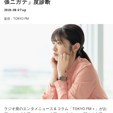
1． 水がこぼれてしまうことはないのか
張ニガテ」度診断
江原：やっぱり、集中力が欠けちゃうしね。だからご飯を食
2． こんなに水は必要なのか
べて、新しいお家を建てればまたよく寝られたりすると思う
2026.08.07 up
3． ひび割れなど壊れる心配はないか
けれど、そういう風な自分自身のメンテナンスというか、そ
4． どうやって放水しているのか
提供：TOKYO FM
れを大事にして、コンディションを常に最高に整えるという
ことであれば、もしかしたら悩んでいた時期は体調が不安定
【解説】
だったかもしれない。だって、普段だったら前向きにいける
この心理テストでわかることは、あなたの「我慢しすぎ・自
ところが、何かふと不安になっちゃったりするでしょう。
己主張ニガテ度」です。
例えば、小さいお子さんがいるときって、やっぱり楽しいけ
ダムの水は「溜め込んだ本音や感情」を暗示しています。ダ
れど身体がついていけないときって、ちょっと子育てが憂鬱
ムの何が気になったかで、あなたがなぜ言いたいことを飲み
になったりする時って出ちゃうじゃないですか。子どもの元
込んでしまうのか……その理由と、我慢の深さがわかります。
気な「キャー！」というのも、元気なときには「もう！」と
いうくらいで済むけれど、頭が痛いときはキツイもんね。そ
【解答】
ういうことなんですよね。
1．こぼれてしまわないか……我慢しすぎ度90％
自分の体力、コンディション。「元気」の「気」は中がお米
限界が気になったあなた。本音をギリギリまで溜め込んでい
（氣）だから、しっかり食べて、元気をつけていってくださ
ませんか。「嫌われるかも」という不安から、言葉を飲み込
い。それも、仕事のうちです。
み続けてきたのでは。でも、あなたが少し本音を見せても、
大切な人は離れていきません。小さな「イヤ」から、言葉に
ラジオ発のエンタメニュース＆コラム「TOKYO FM＋」がお
してみましょう。