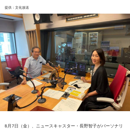
提供：文化放送
渡邉さんは、災害時には被災した住宅を訪問し、家屋修繕や
必要物品の販売を装って高額な契約を迫る悪質商法が発生す
る可能性があると説明しました。
さらに、被災者以外を狙う犯罪として、公的機関や災害支援
団体を装い、義援金や寄付金を名目に現金や電子マネーをだ
まし取る詐欺にも注意が必要と呼びかけました。
過去には、自宅を訪れて義援金を集める手口や、自治体職員
を名乗る電話による詐欺も確認されていることから、支援先
が信頼できる団体であるか十分確認することが重要です。
善意につけ込む手口に冷静な対応を
番組ではこのほかにも、「不要品を被災地へ送る」と言って
物品を持ち去るケースや、被災者の親族・知人を装い送金を
8月7日（金）、ニュースキャスター・長野智子がパーソナリ