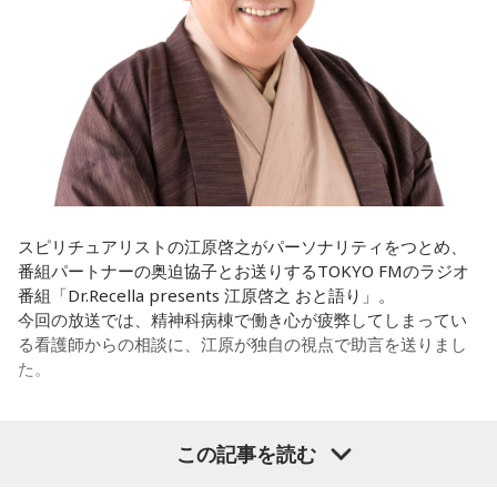
遠山：僕は「惡の華」が好きで、（テレビドラマ版ではW主
演の）あのちゃんと鈴木福くんがめちゃくちゃ素晴らしかっ
たですけど、そういうドラマの音楽って、どう作っていく
の？
ほのか：私も今回初めて関わらせてもらったんですけど、今
まで作ってきたライブでやる曲やバンドでやる曲の作り方と
は全然違って……ドラマの映像にいかに没頭させるかが重要と
いうか。リーガルリリーでは、音楽を聴いてほしくて作って
いるんですけれど、ドラマの音楽は、映像を観てもらわない
スピリチュアリストの江原啓之がパーソナリティをつとめ、
といけないので、逆に聴いてもらったらダメなんですよ。だ
番組パートナーの奥迫協子とお送りするTOKYO FMのラジオ
から、音楽を通して真逆な作り方を体験できて、めちゃめち
番組「Dr.Recella presents 江原啓之 おと語り」。
ゃ面白かったです。
今回の放送では、精神科病棟で働き心が疲弊してしまってい
る看護師からの相談に、江原が独自の視点で助言を送りまし
た。
（左から）たかはしほのかさん、海さん
パーソナリティの江原啓之
この記事を読む
◆新曲「コニファー」に込めた想い