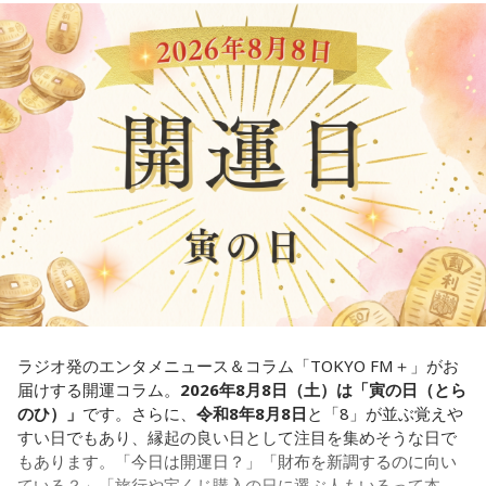
す。
【解説】
この心理テストでわかることは、あなたの「我慢しすぎ・自
＊
己主張ニガテ度」です。
我慢できるのは、あなたが優しくて、まわりを思いやれる証
ダムの水は「溜め込んだ本音や感情」を暗示しています。ダ
拠です。あとは少しだけ、自分の本音も大切にしてあげまし
ムの何が気になったかで、あなたがなぜ言いたいことを飲み
ょう。
込んでしまうのか……その理由と、我慢の深さがわかります。
■監修者プロフィール：草彅健太（くさなぎ・けんた）
【解答】
東京池袋占い館セレーネ所属。メンタルケアカウンセラー。
鑑定件数は若い女性を中心に7,000件を超え、占いイベントや
1．こぼれてしまわないか……我慢しすぎ度90％
アプリの監修も手がける。また、イベントMCや声優としての
限界が気になったあなた。本音をギリギリまで溜め込んでい
活動もしており、芸能関係者からの依頼も多い。
ませんか。「嫌われるかも」という不安から、言葉を飲み込
Webサイト：
https://selene-uranai.com/
み続けてきたのでは。でも、あなたが少し本音を見せても、
YouTube：
https://youtu.be/UHrZuZcHTj4
大切な人は離れていきません。小さな「イヤ」から、言葉に
ラジオ発のエンタメニュース＆コラム「TOKYO FM＋」がお
してみましょう。
届けする開運コラム。
2026年8月8日（土）は「寅の日（とら
のひ）」
です。さらに、
令和8年8月8日
と「8」が並ぶ覚えや
2．こんなに必要なのか……我慢しすぎ度45％
すい日でもあり、縁起の良い日として注目を集めそうな日で
水の価値を気にしたあなた。裏を返せば、自分の意見に「言
もあります。「今日は開運日？」「財布を新調するのに向い
うほどの価値があるのかな」と、自信を持てずにいるのかも
ている？」「旅行や宝くじ購入の日に選ぶ人もいるって本