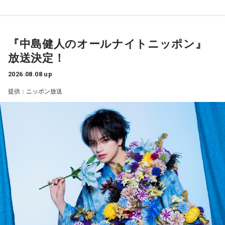
山田「チームから与えられた役割をまっとうできたと思うの
で、そこは自分のなかではいい評価をしていた感じです」
『中島健人のオールナイトニッポン』
――過去2年の苦労は昨シーズンに活きていたということです
放送決定！
ね。
山田「活きていると思います。ウエイトトレーニングなどで
2026.08.08 up
身体作りができたと思うので、結果を出さないといけないと
提供：ニッポン放送
ころで出せたというのはよかったと思います」
――2月の南郷キャンプ終盤で右肘痛が発覚した時の心境を教
えてください。
山田「痛かったですし、手術のタイミングはすごく悩んだの
ですが、3月9日に手術をさせていただいた。痛いままプレー
をしていても成績も上がらないですし、自分としても不安を
抱えながらプレーをするのは嫌だったので、できるだけ早く
手術をして、早く復帰ができるようにというので決断しまし
た」