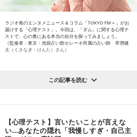
放送エリア：TOKYO FMをはじめとする、JFN全国38局ネッ
これ、ばかにならなくて、私、いつもフィジカルとスピリチ
ト
ュアルというものは、いつも同じく同等に思わなきゃダメだ
放送日時：毎週土曜 13:00～13:53
パートナーの奥迫協子、パーソナリティの江原啓之
と言っているんです。昔から「健全な身体に健全な精神宿
ラジオ発のエンタメニュース＆コラム「TOKYO FM＋」がお
パーソナリティ：遠山大輔（グランジ）、潮紗理菜
る」って言いますでしょう？
届けする「心理テスト」。今回は、「ダム」に関する心理テ
番組Webサイト：
https://www.tfm.co.jp/countdownjapan/
ストで、心の奥にある本当の自分を探ってみましょう。
番組公式X：
@JA_CDJ
それは、例えばご病気の方とかはダメだとか、そういう風に
●江原啓之 今夜の格言
（監修者：東京・池袋占い館セレーネ所属の占い師 草彅健
差別しているわけではなくてね。私達、コンディションが良
「フィジカルはスピリチュアルの基本です」
太（くさなぎ・けんた）さん）
いと心のコンディションも良くなりません？ やっぱり、寝不
足のときってちょっとネガティブになっちゃったり、笑顔が
＜番組概要＞
ちょっと欠けちゃったりね。
番組名：Dr.Recella presents 江原啓之 おと語り
放送日時：TOKYO FM／FM 大阪 毎週日曜 22:00～22:25、エ
【質問】
この記事を読む
やっぱり、この世に生きている限りは、フィジカルなことっ
フエム山陰 毎週土曜 12:30～12:55
山奥の大きなダムを見学しているあなた。
てすごく大事なんですよね。だから、よりスピリチュアルを
出演者：江原啓之、奥迫協子
目の前には、たっぷりと水をたたえた巨大なダムがそびえて
発揮したいと思う場合には、フィジカルをとても大切にする
番組Webサイト：
https://www.tfm.co.jp/oto/
います。
ということが大事だと思うんですよね。
その景色を眺めていると、あなたはふとあることが気になり
ました。
――精神力を支えるのは徹底した体調管理であると説く江
さて、あなたが気になったのはどんなことですか？
【心理テスト】言いたいことが言えな
原。さらに、日常生活におけるコンディションづくりの重要
次の中から近いものを1つ選んでください。
い…あなたの隠れ「我慢しすぎ・自己主
性を語ります。