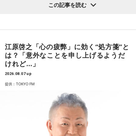
グ
いました。
この記事を読む
・渋谷のギャル1000人に聴きました「愛用してるタブレット
端末めっちゃデカそう」ランキング
こんな感じで、中島健人を1位にランクインさせてください。
（左から）潮紗理菜、たかはしほのかさん、海さん、遠山大
輔
※ メールの件名は「ランキング」でお願いします。
江原啓之「心の疲弊」に効く“処方箋”と
は？「意外なことを申し上げるようだ
■番組タイトル：ニッポン放送『中島健人のオールナイトニッ
◆“真逆な作り方”で楽曲制作
ポン』
けれど…」
■放送日時：2026年8月14日（金） 25時～27時 （15日
リーガルリリーは高校在学時から注目を集め、国内大型ロッ
（土）午前1時〜3時）
2026.08.07 up
クフェスにも多数出演するだけでなく、アメリカで開催され
ニッポン放送をキーステーションに全国ネットで放送
提供：TOKYO FM
た世界最大級の音楽フェスティバル「SXSW（サウス・バイ・
■パーソナリティ：中島健人
サウスウエスト）」の出演や中国ツアーの開催など、海外で
■メールアドレス：
kenty@allnightnippon.com
のライブも経験。そのほか、2019年公開の映画「惡の華」で
■番組公式X：@Ann_Since1967
は主題歌と劇中歌を担当し、今年4月から放送されたテレビド
■番組ハッシュタグ：#中島健人ANN
ラマ版「惡の華」では、たかはしほのかさんが劇伴を担当。
そして、今秋には初のアジアツアーの開催が決定していま
す。