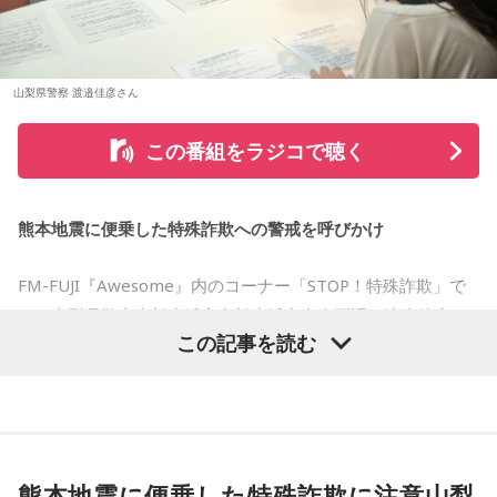
藤澤：そうだよね！
2026年8月8日は、「令和8年8月8日」と「8」が並ぶ印象的
大森：「ダーリン」で、本編ラストで花火が上がるというの
な日付です。
は結構すごいです。「ケセラセラ」って今まででも花火が上
山梨県警察 渡邉佳彦さん
がったりというか、大きい演出ってすごく親和性があると思
数字の「8」は、末広がりの形から縁起の良い数字として親し
うのだけれど。
まれており、開店日や記念日、イベントの開催日として選ば
この番組をラジコで聴く
れることもあります。
「ダーリン」でというのはやっぱりミュージックビデオがあ
あいう感じだったから、すごくみんな受け入れられるという
ただし、「8」が並ぶこと自体が暦上の吉日を意味するわけで
か良かったのかなと思うのだけれど。バラード曲で花火って
熊本地震に便乗した特殊詐欺への警戒を呼びかけ
はありません。
結構僕の中では「おー、そっかそうか」となって。演出チー
ムと話を進めていったんだよね！
FM-FUJI『Awesome』内のコーナー「STOP！特殊詐欺」で
2026年8月8日は、こうした縁起の良いイメージに加え、「寅
の日」が重なることから、例年以上に注目を集める可能性が
は、山梨県警察本部生活安全部生活安全企画課の渡邉佳彦さ
若井：めちゃくちゃ素敵だったね！
ある1日といえるでしょう。
この記事を読む
んを迎え、熊本地震の発生に便乗した悪質な犯罪への注意を
大森：プレイリストも公開されていますので、ぜひ聴いてほ
呼びかけました。
■「寅の日」をきっかけに、新しい一歩を踏み出してみよう
しいね！
番組では、被災された方々へのお見舞いの言葉とともに、大
2026年8月8日は、寅の日と先勝が重なる開運日です。さら
藤澤：楽しんでください！
に、「令和8年8月8日」と「8」が並ぶ覚えやすい日付である
規模災害が発生すると被災者の不安や善意につけ込む犯罪が
ことから、縁起を意識する人にとっても印象深い一日となり
熊本地震に便乗した特殊詐欺に注意山梨
増えるおそれがあることが紹介されました。
若井：ありがとう！