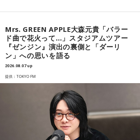
Mrs. GREEN APPLE大森元貴
す。
するとよいでしょう。
■2026年8月8日に向いているとされること
■2026年8月8日に財布を新調するのはあり？
＜リスナーからのメッセージ＞
Mrs. GREEN APPLE大森元貴「バラー
2026年8月8日は、寅の日と先勝が重なる日です。暦を意識す
ミセス先生、こんばんは！ 7月5日のファイナルに参戦しまし
寅の日は、お金に関する縁起の良い日として知られているこ
ド曲で花火って…」スタジアムツアー
る人の中には、次のような予定をこの日に合わせる人もいま
た！ 私にとって初めての「ゼンジン」シリーズだったので、
とから、財布を購入したり、使い始めたりするタイミングと
す。
『ゼンジン』演出の裏側と「ダーリ
参加できて本当に良かったです。演奏が本当にかっこよく
して選ぶ人もいます。
て、ずっと感動していました。特に「ダーリン」と「ケセラ
ン」への思いを語る
・財布を新調する、または使い始める
セラ」の時の花火は相性が良すぎて、思わず泣いてしまいま
「お金が無事に戻ってくる」という言い伝えに由来するもの
・銀行口座を開設する
2026.08.07 up
した。帰り道もプレイリストを聴きながら帰っていたのです
で、開運アクションとして親しまれている考え方です。
・旅行や帰省、出張へ出発する
がその余韻でまたウルウルしてしまいました。最高の景色と
提供：TOKYO FM
・資格の勉強や新しい習い事を始める
最高の演奏を、本当にありがとうございました。（埼玉県 18
ただし、財布を新調したからといって金運の上昇が保証され
・神社へ参拝する
歳 女の子）
るわけではありません。あくまでも縁起担ぎとして取り入れ
・仕事や趣味の新たな目標を立てる
られている習慣です。
＊
また、六曜の「先勝」は一般的に
午前中が吉
とされているた
■2026年8月8日に宝くじを買うのは？
め、大切な予定を入れる場合は午前中を選ぶという考え方も
大森：ありがとうございます！ 花火すごかったですね！
あります。
寅の日は、金運にまつわる吉日として紹介されることが多い
若井：すごかったよ！ ステージからの景色も花火も最高でし
ため、宝くじを購入するタイミングとして意識する人もいま
なお、これらは古くから伝わる暦の考え方であり、運気の上
たけれど。
す。