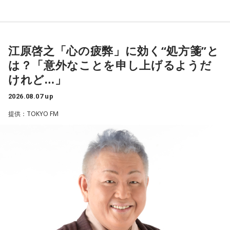
＜リスナーからの相談＞
遠山：リーガルリリーは、7月11日（土）に新曲「コニファ
私は精神科病棟で看護師として働いています。幻覚や妄想に
ー」を配信リリースしました。おめでとうございます。
より精神症状が不安定な患者さんから、暴言や暴力を振るわ
れることがあります。病気だからと割り切って仕事に就いて
江原啓之「心の疲弊」に効く“処方箋”と
ほのか・海：ありがとうございます。
いるのですが、心が疲れてきています。私生活は充実してお
は？「意外なことを申し上げるようだ
り、夫と新しく家を建てるためにも仕事は辞められません。
潮：「コニファー」はテレビアニメ「これ描いて死ね」のエ
けれど…」
仕事がつらいからこそ私生活が充実する、幸せになるぞとい
ンディングテーマとなっています。
う気持ちで頑張ろうと思うのですが、患者さんと関わる上で
2026.08.07 up
の心持ちについてアドバイスをいただけないでしょうか？
遠山：テレビアニメの楽曲を手がけるのは初めてじゃないよ
提供：TOKYO FM
ね？
＜江原からの回答＞
ほのか：はい。
――患者からの暴言や暴力に心が折れそうになりながらも、
過酷な現場で奮闘する看護師の相談に対し、江原は「意外な
遠山：この楽曲はどこから作り始めました？
ことを申し上げるようだけれど……」と前置きした上で、具体
的なアドバイスを提示しました。
ほのか：「これ描いて死ね」は、マンガを描くことを題材に
した作品なんですけど、まずは原作を読みました。それで、0
江原：私はね、ちょっと意外なことを申し上げるようだけれ
から1にするときに、心のなかで薪をくべて火種を燃やしてい
ど、「体力」だと思います。やっぱり、ちゃんと食べて、よ
く。そして、風が吹いてめちゃめちゃ燃えていくみたいな。
く寝る。で、やっぱり看護師さんって不規則でしょう？ 夜勤