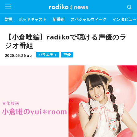
防災
ポッドキャスト
新番組
スペシャルウィーク
インタビュー
【小倉唯編】radikoで聴ける声優のラ
ジオ番組
バラエティ
声優
2020.05.26 up