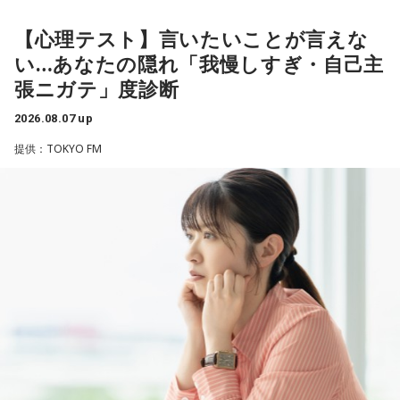
原。さらに、日常生活におけるコンディションづくりの重要
より精神症状が不安定な患者さんから、暴言や暴力を振るわ
性を語ります。
れることがあります。病気だからと割り切って仕事に就いて
【心理テスト】言いたいことが言えな
「あ、自分もバンドできるんだ」みたいな、そういうときの
いるのですが、心が疲れてきています。私生活は充実してお
ワクワク感のようなものが、いろんな不安や葛藤を飛び越え
い…あなたの隠れ「我慢しすぎ・自己主
江原：やっぱり、集中力が欠けちゃうしね。だからご飯を食
り、夫と新しく家を建てるためにも仕事は辞められません。
ちゃうみたいな、そういうバイタリティのある曲だなと思い
張ニガテ」度診断
べて、新しいお家を建てればまたよく寝られたりすると思う
仕事がつらいからこそ私生活が充実する、幸せになるぞとい
ます。歌詞は自分と向き合っている部分も結構あるんですけ
けれど、そういう風な自分自身のメンテナンスというか、そ
う気持ちで頑張ろうと思うのですが、患者さんと関わる上で
ど、音像がかなり爽やかなので、そういうものを飛び越えて
2026.08.07 up
れを大事にして、コンディションを常に最高に整えるという
の心持ちについてアドバイスをいただけないでしょうか？
いくような“若さ”をすごく感じました。
ことであれば、もしかしたら悩んでいた時期は体調が不安定
提供：TOKYO FM
だったかもしれない。だって、普段だったら前向きにいける
＜江原からの回答＞
次回8月8日（土）の放送は、シンガーソングライター・バー
ところが、何かふと不安になっちゃったりするでしょう。
チャルYouTuberのぼっちぼろまるさんをゲストに迎えてお届
――患者からの暴言や暴力に心が折れそうになりながらも、
けします。
例えば、小さいお子さんがいるときって、やっぱり楽しいけ
過酷な現場で奮闘する看護師の相談に対し、江原は「意外な
れど身体がついていけないときって、ちょっと子育てが憂鬱
ことを申し上げるようだけれど……」と前置きした上で、具体
----------------------------------------------------
になったりする時って出ちゃうじゃないですか。子どもの元
的なアドバイスを提示しました。
この日の放送をradikoタイムフリーで聴く
気な「キャー！」というのも、元気なときには「もう！」と
※放送エリア外の方は、プレミアム会員の登録でご利用いた
いうくらいで済むけれど、頭が痛いときはキツイもんね。そ
江原：私はね、ちょっと意外なことを申し上げるようだけれ
だけます。
ういうことなんですよね。
ど、「体力」だと思います。やっぱり、ちゃんと食べて、よ
----------------------------------------------------
く寝る。で、やっぱり看護師さんって不規則でしょう？ 夜勤
自分の体力、コンディション。「元気」の「気」は中がお米
とかね。いろいろとシフトがあるから、身体のコンディショ
＜番組概要＞
（氣）だから、しっかり食べて、元気をつけていってくださ
ンを持っていくのがとっても大変だと思うの。
番組名：JA全農 COUNTDOWN JAPAN
い。それも、仕事のうちです。