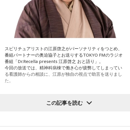
そういったものを絶やさずに「自分だけでやっていくぞ！」
とかね。いろいろとシフトがあるから、身体のコンディショ
みたいな気持ちと、私がお家で音楽を作っているとき
ンを持っていくのがとっても大変だと思うの。
の……“色”かな？ その色がすごく一致している部分があったの
で、今回はアニメのエンディングテーマとして曲を書かせて
これ、ばかにならなくて、私、いつもフィジカルとスピリチ
もらったんですけど、結構パーソナルな部分が出た作品にな
ュアルというものは、いつも同じく同等に思わなきゃダメだ
りました。
と言っているんです。昔から「健全な身体に健全な精神宿
る」って言いますでしょう？
遠山：自分自身の内面をすごく辿って探っている曲ですよ
スピリチュアリストの江原啓之がパーソナリティをつとめ、
ね？
番組パートナーの奥迫協子とお送りするTOKYO FMのラジオ
それは、例えばご病気の方とかはダメだとか、そういう風に
番組「Dr.Recella presents 江原啓之 おと語り」。
差別しているわけではなくてね。私達、コンディションが良
ほのか：はい。私は「自分自身を分かってみたい」という気
今回の放送では、精神科病棟で働き心が疲弊してしまってい
いと心のコンディションも良くなりません？ やっぱり、寝不
持ちで作品を作っていて、もしかしたら皆さんも何かを作る
る看護師からの相談に、江原が独自の視点で助言を送りまし
足のときってちょっとネガティブになっちゃったり、笑顔が
ときって、自分自身を分かってみたいから作るんじゃないか
た。
ちょっと欠けちゃったりね。
なと思って、そういう曲を作りました。
やっぱり、この世に生きている限りは、フィジカルなことっ
遠山：海ちゃんはどうですか？
パーソナリティの江原啓之
てすごく大事なんですよね。だから、よりスピリチュアルを
この記事を読む
発揮したいと思う場合には、フィジカルをとても大切にする
海：アニメでは、マンガ大好きな女の子が、同人誌とかを売
ということが大事だと思うんですよね。
るようなイベントに行って「自分でも描けるんだ！」と思っ
＜リスナーからの相談＞
て、そこから自分で描き始めるんですけど、それが私自身の
――精神力を支えるのは徹底した体調管理であると説く江
私は精神科病棟で看護師として働いています。幻覚や妄想に
音楽体験とすごくつながっていて。