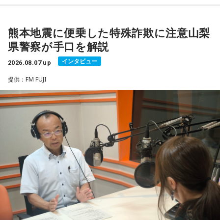
2026年8月8日は、寅の日と先勝が重なる日です。暦を意識す
若井：ありがとう！
る人の中には、次のような予定をこの日に合わせる人もいま
2026年8月8日は、寅の日と先勝が重なる開運日です。さら
す。
＜リスナーからのメッセージ＞
に、「令和8年8月8日」と「8」が並ぶ覚えやすい日付である
熊本地震に便乗した特殊詐欺に注意山梨
ミセス先生、こんばんは！ 7月5日のファイナルに参戦しまし
ことから、縁起を意識する人にとっても印象深い一日となり
県警察が手口を解説
・財布を新調する、または使い始める
た！ 私にとって初めての「ゼンジン」シリーズだったので、
（写真左から）Mrs. GREEN APPLE大森元貴、藤澤涼架、若
そうです。
・銀行口座を開設する
参加できて本当に良かったです。演奏が本当にかっこよく
インタビュー
2026.08.07 up
井滉斗
・旅行や帰省、出張へ出発する
て、ずっと感動していました。特に「ダーリン」と「ケセラ
一方で、暦は古くから受け継がれてきた考え方の一つであ
・資格の勉強や新しい習い事を始める
提供：FM FUJI
セラ」の時の花火は相性が良すぎて、思わず泣いてしまいま
り、幸運や成功を約束するものではありません。
・神社へ参拝する
した。帰り道もプレイリストを聴きながら帰っていたのです
・仕事や趣味の新たな目標を立てる
がその余韻でまたウルウルしてしまいました。最高の景色と
＜番組概要＞
「新しい財布を使い始める」「旅行へ出発する」「新たな目
最高の演奏を、本当にありがとうございました。（埼玉県 18
番組名：SCHOOL OF LOCK!
標を立てる」など、自分にとって前向きな一歩を踏み出すき
また、六曜の「先勝」は一般的に
午前中が吉
とされているた
歳 女の子）
放送日時：月曜～木曜 22:00～23:55／金曜 22:00～22:55
っかけとして、無理のない範囲で暦を取り入れてみるのもよ
め、大切な予定を入れる場合は午前中を選ぶという考え方も
パーソナリティ：アンジー校長（アンジェリーナ1/3・
いでしょう。
あります。
＊
Gacharic Spin）、たんぼ教頭（溝上たんぼ）
番組Webサイト：
https://www.tfm.co.jp/lock/
日々の暮らしを少し前向きにするヒントとして、2026年8月8
なお、これらは古くから伝わる暦の考え方であり、運気の上
大森：ありがとうございます！ 花火すごかったですね！
番組公式X：
@sol_info
日の「寅の日」を過ごしてみてはいかがでしょうか。
昇や成果を保証するものではありません。自分の予定やライ
フスタイルに合わせて、無理のない範囲で取り入れるとよい
若井：すごかったよ！ ステージからの景色も花火も最高でし
でしょう。
たけれど。
■令和8年8月8日の「8」が並ぶ日に注目が集まる理由