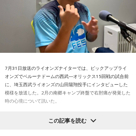
7月31日放送のライオンズナイターでは、ピックアップライ
オンズでベルーナドームの西武―オリックス15回戦の試合前
に、埼玉西武ライオンズの山田陽翔投手にインタビューした
模様を放送した。2月の南郷キャンプ終盤で右肘痛が発覚した
時の心境について訊いた。
――1軍デビューを果たしたプロ3年目の昨シーズンは素晴ら
この記事を読む
しい成績だったかと思いますが、「求めすぎずに自分のやる
べきことをできていた」と振り返りましたね。