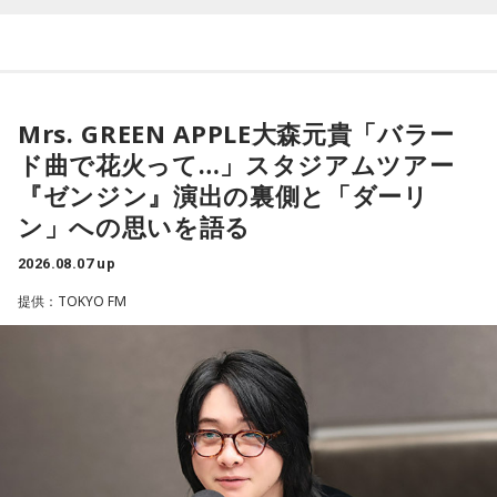
・新しい挑戦を始める
の1つです。今回は、
2026年8月8日の開運カレンダー
をもと
に、寅の日とはどんな日なのか、この日に向いているとされ
一方で、「戻る」という意味合いから、結婚や結納などのお
ることや、財布の新調、宝くじ購入などについて分かりやす
祝い事には向かないとする考え方もあります。暦の解釈には
く紹介します。
流派や地域による違いもあるため、一つの目安として参考に
するとよいでしょう。
Mrs. GREEN APPLE大森元貴「バラー
ド曲で花火って…」スタジアムツアー
■2026年8月8日に財布を新調するのはあり？
■2026年8月8日はどんな日？
『ゼンジン』演出の裏側と「ダーリ
ン」への思いを語る
寅の日は、お金に関する縁起の良い日として知られているこ
2026年8月8日（土）・先勝
とから、財布を購入したり、使い始めたりするタイミングと
・寅の日
2026.08.07 up
して選ぶ人もいます。
・令和8年8月8日のゾロ目
提供：TOKYO FM
・六曜「先勝」（午前中が吉とされる）
「お金が無事に戻ってくる」という言い伝えに由来するもの
で、開運アクションとして親しまれている考え方です。
「8」が並ぶことから縁起の良い日というイメージを持つ人も
いますが、暦の上では
寅の日
にあたるのが最大の特徴です。
ただし、財布を新調したからといって金運の上昇が保証され
るわけではありません。あくまでも縁起担ぎとして取り入れ
また、六曜は
先勝
で、一般的には午前中が吉、午後は控えめ
られている習慣です。
に過ごすのが良いという考え方があります。
■2026年8月8日に宝くじを買うのは？