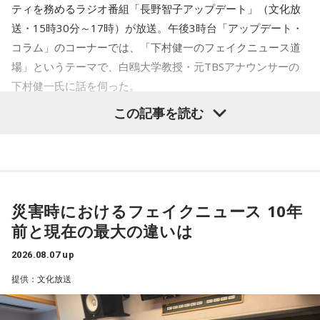
求めるケースなど、過去に確認された手口も紹介されまし
ティを務めるラジオ番組「長野智子アップデート」（文化放
た。
送・15時30分～17時）が放送。午後3時台「アップデート・
コラム」のコーナーでは、「下村健一のフェイクニュース道
被災地を支援したいという善意は大切ですが、その気持ちを
場」というテーマで、白鴎大学教授・元TBSアナウンサーの
悪用する犯罪から身を守るためには、相手の身元や支援団体
下村健一氏に話を伺った。
の正当性を確認し、不審に感じた場合はすぐに相談すること
この記事を読む
が大切です。
下村健一
「今回は、先週発生した熊本地震関連(のフェイクニ
ュース)を集中的にやっていきたいと思います」
番組では、災害時だからこそ冷静な判断を心掛け、自分自身
だけでなく家族や周囲の人とも声を掛け合いながら特殊詐欺
長野智子
「お願いします」
の被害を防いでほしいと呼びかけました。
災害時におけるフェイクニュース 10年
下村
「発生の3日後には、熊本県警の犯罪抑止対策室っていう
気になる方は、radikoのタイムフリーで放送をチェックして
前と現在の最大の違いは
ところがX(エックス)でかなり強い口調で警告を出しているん
みてください。
です。『非常時にインプ稼ぎの偽情報は許されません』と。
2026.08.07 up
インプっていうのはインプレッション、反応をいっぱい稼ご
提供：文化放送
うとして偽情報を流すなよ、と。今回は本当に強い口調だな
と思うのは、前回の10年前の熊本地震や、それから能登半島