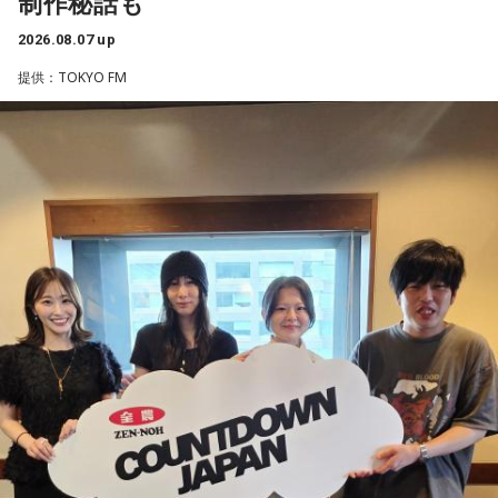
制作秘話も
――石垣島で自主トレをともにした後輩である篠原響投手の
2026.08.07 up
活躍をどうご覧になられましたか？
■募集メール
提供：TOKYO FM
山田「球速がすごくて、僕も追いつけるように頑張ります」
◎メールテーマ『鬼事』
――オールスターゲームの前に1軍へ復帰しました。ここまで
TVアニメ『逃げ上手の若君』第2期オープニングテーマ「鬼
2試合に登板してみていかがですか？
事」。中島健人はこの「鬼事」を「日々のイラッとした出来
山田「自分の持ち味が出せて抑えられることができたので、
事」や「心がザワザワした、モヤモヤした事」を表す言葉と
そこは1番よかったのかなと思います。試合で投げる、野球が
してカジュアルに使っています。そんな、あなたの周りで起
できる感謝というのも再び感じることができましたし、野球
きた「鬼事」を教えてください。
が楽しかったですね」
中島健人が、どう立ち回ればよかったのか手を差し伸べま
す。
――今シーズンの登板はまだ2試合ですが、ヒットを1本も打
たれていないです。
※ メールの件名は「鬼事」でお願いします。
山田「そうなんですか？ 何の意識もしていないです（笑）。
1イニングを無失点で抑える。どれだけピンチを作っても無失
◎コーナー『人生アイズ相談ドラゴン』
点で抑えるというのが中継ぎの仕事なので、それができたと
「仕事場の上司、良い人なんだけどここが好きになれなく
いうのは本当にいいことなのかなと思います」