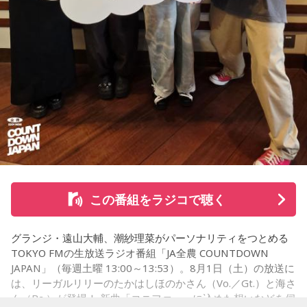
て…」
「友人と遊んだ時に言われたあの一言がずっとモヤモヤして
※インタビュアー：文化放送・斉藤一美アナウンサー
いて…」
「優柔不断な性格のせいで、こんな事が…」
あなたの人生相談を送ってください。その相談を受け、中島
健人が遊戯王の話をします。
※ メールの件名は「決闘」でお願いします。
◎「中島健人イメージランキング」
街の人に調査したら、中島健人が1位にランクインしそうな
この番組をラジコで聴く
「ランキングのタイトルだけ」を送ってきてください。
グランジ・遠山大輔、潮紗理菜がパーソナリティをつとめる
＜例＞
TOKYO FMの生放送ラジオ番組「JA全農 COUNTDOWN
・家の照明、指パッチンで消してそうランキング
JAPAN」（毎週土曜 13:00～13:53）。8月1日（土）の放送に
・コンビニで「温めますか？」とか「レジ袋はいります
は、リーガルリリーのたかはしほのかさん（Vo.／Gt.）と海さ
か？」とか聞かれる前に全部先に言ってきそうな男ランキン
ん（Ba.）が登場！ 新曲「コニファー」に込めた想いなどを伺