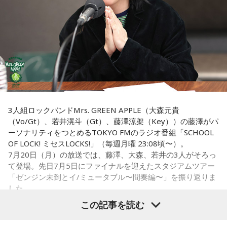
■寅の日とは？
寅の日は、金運にまつわる吉日として紹介されることが多い
寅の日とは、12日に一度巡ってくる吉日
です。
ため、宝くじを購入するタイミングとして意識する人もいま
す。
虎は古くから「千里行って千里帰る」という言い伝えがあ
り、「出ていったものが無事に戻ってくる」と考えられてき
一方で、宝くじの当選を保証するものではありません。「縁
ました。そのため、お金や旅に関する縁起の良い日として親
起の良い日に買いたい」という気持ちから、暦を参考にする
しまれています。
人もいるという考え方です。
このことから、寅の日は次のようなタイミングに選ぶ人もい
■2026年8月8日に旅行へ行くのは？
3人組ロックバンドMrs. GREEN APPLE（大森元貴
ます。
（Vo/Gt）、若井滉斗（Gt）、藤澤涼架（Key））の藤澤がパ
寅の日は、「千里行って千里帰る」という言い伝えから、旅
ーソナリティをつとめるTOKYO FMのラジオ番組「SCHOOL
・財布を新調する
行や出張にも縁起が良い日とされています。
OF LOCK! ミセスLOCKS!」（毎週月曜 23:08頃〜）。
・財布を使い始める
7月20日（月）の放送では、藤澤、大森、若井の3人がそろっ
・銀行口座を開設する
夏休み期間中ということもあり、旅行や帰省を予定している
て登場。先日7月5日にファイナルを迎えたスタジアムツアー
・旅行や出張へ出発する
人にとっては、暦を意識するきっかけになるかもしれませ
「ゼンジン未到とイ/ミュータブル〜間奏編〜」を振り返りま
・新しい挑戦を始める
ん。
した。
この記事を読む
一方で、「戻る」という意味合いから、結婚や結納などのお
もちろん、安全な旅行のためには、天候や交通情報を確認
祝い事には向かないとする考え方もあります。暦の解釈には
し、余裕を持ったスケジュールを立てることが何より大切で
流派や地域による違いもあるため、一つの目安として参考に