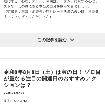
パートナーの奥迫協子、パーソナリティの江原啓之
届けする「心理テスト」。今回は、「ダム」に関する心理テ
ストで、心の奥にある本当の自分を探ってみましょう。
2．こんなに必要なのか……我慢しすぎ度45％
（監修者：東京・池袋占い館セレーネ所属の占い師 草彅健
水の価値を気にしたあなた。裏を返せば、自分の意見に「言
太（くさなぎ・けんた）さん）
うほどの価値があるのかな」と、自信を持てずにいるのかも
●江原啓之 今夜の格言
しれません。しかし、あなたの考えには、ちゃんと意味があ
「フィジカルはスピリチュアルの基本です」
ります。肩の力を抜いて、まずは思ったことを口にする練習
から。
＜番組概要＞
【質問】
この記事を読む
番組名：Dr.Recella presents 江原啓之 おと語り
山奥の大きなダムを見学しているあなた。
3．壊れる心配はないか……我慢しすぎ度70％
放送日時：TOKYO FM／FM 大阪 毎週日曜 22:00～22:25、エ
目の前には、たっぷりと水をたたえた巨大なダムがそびえて
ダムが壊れないか気になったあなた。対立することで関係が
フエム山陰 毎週土曜 12:30～12:55
います。
壊れるのを恐れ、その場を丸く収めるために本音を飲み込む
出演者：江原啓之、奥迫協子
その景色を眺めていると、あなたはふとあることが気になり
タイプです。ですが、健全なぶつかり合いは、関係をむしろ
番組Webサイト：
https://www.tfm.co.jp/oto/
ました。
深めるもの。意見を伝えることは、わがままではないと考え
さて、あなたが気になったのはどんなことですか？
てみては。
令和8年8月8日（土）は寅の日！ ゾロ目
次の中から近いものを1つ選んでください。
が重なる注目の開運日のおすすめアク
4．どうやって放水しているのか……我慢しすぎ度20％
1． 水がこぼれてしまうことはないのか
ションは？
上手な出し方を気にしたあなた。本音を出そうという意識は
2． こんなに水は必要なのか
しっかり持っているので、我慢しすぎは少なめです。ただ、
2026.08.07 up
3． ひび割れなど壊れる心配はないか
どう言えば角が立たないかを考えすぎて、タイミングを逃す
4． どうやって放水しているのか
提供：TOKYO FM
ことも。完璧を意識しすぎず、素直に伝えてみるのがコツで