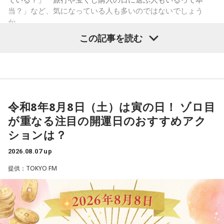
しれません。しかし、あなたの考えには、ちゃんと意味があ
当？」など、気になっている人も多いのではないでしょう
ります。肩の力を抜いて、まずは思ったことを口にする練習
か。
から。
この記事を読む
寅の日は、古くから金運や旅立ちに縁起が良いとされる吉日
3．壊れる心配はないか……我慢しすぎ度70％
の1つです。今回は、
2026年8月8日の開運カレンダー
をもと
ダムが壊れないか気になったあなた。対立することで関係が
に、寅の日とはどんな日なのか、この日に向いているとされ
壊れるのを恐れ、その場を丸く収めるために本音を飲み込む
ることや、財布の新調、宝くじ購入などについて分かりやす
タイプです。ですが、健全なぶつかり合いは、関係をむしろ
く紹介します。
深めるもの。意見を伝えることは、わがままではないと考え
てみては。
令和8年8月8日（土）は寅の日！ ゾロ目
が重なる注目の開運日のおすすめアク
4．どうやって放水しているのか……我慢しすぎ度20％
■2026年8月8日はどんな日？
ションは？
上手な出し方を気にしたあなた。本音を出そうという意識は
しっかり持っているので、我慢しすぎは少なめです。ただ、
2026.08.07 up
2026年8月8日（土）・先勝
どう言えば角が立たないかを考えすぎて、タイミングを逃す
・寅の日
提供：TOKYO FM
ことも。完璧を意識しすぎず、素直に伝えてみるのがコツで
・令和8年8月8日のゾロ目
す。
・六曜「先勝」（午前中が吉とされる）
＊
「8」が並ぶことから縁起の良い日というイメージを持つ人も
いますが、暦の上では
寅の日
にあたるのが最大の特徴です。