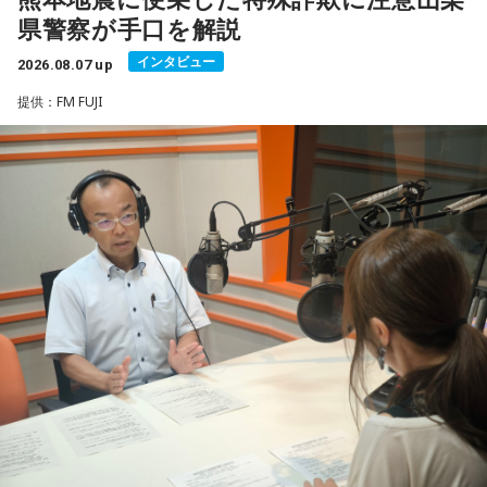
そうです。
県警察が手口を解説
被災者を狙う悪質商法や義援金詐欺
一方で、暦は古くから受け継がれてきた考え方の一つであ
インタビュー
2026.08.07 up
（写真左から）Mrs. GREEN APPLE大森元貴、藤澤涼架、若
り、幸運や成功を約束するものではありません。
提供：FM FUJI
渡邉さんは、災害時には被災した住宅を訪問し、家屋修繕や
井滉斗
「新しい財布を使い始める」「旅行へ出発する」「新たな目
必要物品の販売を装って高額な契約を迫る悪質商法が発生す
標を立てる」など、自分にとって前向きな一歩を踏み出すき
る可能性があると説明しました。
っかけとして、無理のない範囲で暦を取り入れてみるのもよ
＜番組概要＞
いでしょう。
さらに、被災者以外を狙う犯罪として、公的機関や災害支援
番組名：SCHOOL OF LOCK!
放送日時：月曜～木曜 22:00～23:55／金曜 22:00～22:55
団体を装い、義援金や寄付金を名目に現金や電子マネーをだ
日々の暮らしを少し前向きにするヒントとして、2026年8月8
パーソナリティ：アンジー校長（アンジェリーナ1/3・
日の「寅の日」を過ごしてみてはいかがでしょうか。
まし取る詐欺にも注意が必要と呼びかけました。
Gacharic Spin）、たんぼ教頭（溝上たんぼ）
番組Webサイト：
https://www.tfm.co.jp/lock/
過去には、自宅を訪れて義援金を集める手口や、自治体職員
番組公式X：
@sol_info
を名乗る電話による詐欺も確認されていることから、支援先
が信頼できる団体であるか十分確認することが重要です。
善意につけ込む手口に冷静な対応を