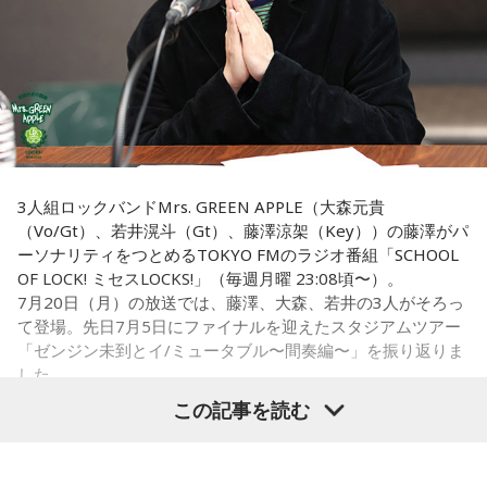
昇や成果を保証するものではありません。自分の予定やライ
フスタイルに合わせて、無理のない範囲で取り入れるとよい
藤澤：そうだよね！
一方で、宝くじの当選を保証するものではありません。「縁
でしょう。
起の良い日に買いたい」という気持ちから、暦を参考にする
大森：「ダーリン」で、本編ラストで花火が上がるというの
人もいるという考え方です。
■令和8年8月8日の「8」が並ぶ日に注目が集まる理由
は結構すごいです。「ケセラセラ」って今まででも花火が上
がったりというか、大きい演出ってすごく親和性があると思
■2026年8月8日に旅行へ行くのは？
2026年8月8日は、「令和8年8月8日」と「8」が並ぶ印象的
うのだけれど。
な日付です。
寅の日は、「千里行って千里帰る」という言い伝えから、旅
「ダーリン」でというのはやっぱりミュージックビデオがあ
行や出張にも縁起が良い日とされています。
3人組ロックバンドMrs. GREEN APPLE（大森元貴
数字の「8」は、末広がりの形から縁起の良い数字として親し
あいう感じだったから、すごくみんな受け入れられるという
（Vo/Gt）、若井滉斗（Gt）、藤澤涼架（Key））の藤澤がパ
まれており、開店日や記念日、イベントの開催日として選ば
か良かったのかなと思うのだけれど。バラード曲で花火って
夏休み期間中ということもあり、旅行や帰省を予定している
ーソナリティをつとめるTOKYO FMのラジオ番組「SCHOOL
れることもあります。
結構僕の中では「おー、そっかそうか」となって。演出チー
人にとっては、暦を意識するきっかけになるかもしれませ
OF LOCK! ミセスLOCKS!」（毎週月曜 23:08頃〜）。
ムと話を進めていったんだよね！
ん。
7月20日（月）の放送では、藤澤、大森、若井の3人がそろっ
ただし、「8」が並ぶこと自体が暦上の吉日を意味するわけで
て登場。先日7月5日にファイナルを迎えたスタジアムツアー
はありません。
若井：めちゃくちゃ素敵だったね！
もちろん、安全な旅行のためには、天候や交通情報を確認
「ゼンジン未到とイ/ミュータブル〜間奏編〜」を振り返りま
し、余裕を持ったスケジュールを立てることが何より大切で
した。
2026年8月8日は、こうした縁起の良いイメージに加え、「寅
大森：プレイリストも公開されていますので、ぜひ聴いてほ
す。
この記事を読む
の日」が重なることから、例年以上に注目を集める可能性が
しいね！
ある1日といえるでしょう。
■2026年8月8日に向いているとされること
Mrs. GREEN APPLE大森元貴
藤澤：楽しんでください！
■「寅の日」をきっかけに、新しい一歩を踏み出してみよう