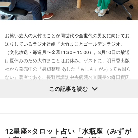
お笑い芸人の大竹まことが同世代や全世代の男女に向けてお
送りしているラジオ番組『大竹まことゴールデンラジオ』
（文化放送・毎週月〜金曜11:30～15:00）。8月10日の放送
は夏休みのため大竹まことはお休み。ゲストに、明日香出版
社から発売中の『身辺整理 あした「もしも」があっても困ら
ない』著者である、長野県諏訪中央病院名誉院長の鎌田實氏
を招き、月曜パートナーの阿佐ヶ谷姉妹、作家の古谷経衡氏
この記事を読む
とともに話を聞いた。
阿佐ヶ谷姉妹・江里子
「今日は、こちらね」
古谷
「新しいご本ということで」
12星座×タロット占い「水瓶座（みずが