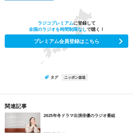
ラジコプレミアム
に登録して
全国のラジオを時間制限なし
で聴く！
プレミアム会員登録はこちら
タグ
ニッポン放送
関連記事
2025年冬ドラマ出演俳優のラジオ番組