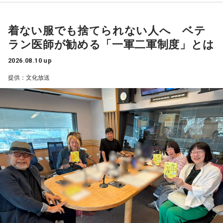
安定した始まりが訪れる週。新しい収入源や堅実な基盤の種
が、確かな手応えとともに現れる。話が来たら迷わず掴も
着ない服でも捨てられない人へ ベテ
う。日食による混乱のなかでも、あなたの足元には確かな地
ラン医師が勧める「一軍二軍制度」とは
面がある。浮つくことなく、目の前の現実的な機会に着実に
根を張ろう。今が種の蒔き時だ。
2026.08.10 up
■監修者プロフィール：草彅健太（くさなぎ・けんた）
提供：文化放送
池袋占い館セレーネ所属。メンタルケアカウンセラー。鑑定
件数は若い女性を中心に7,000件を超え、占いイベントやアプ
リの監修も手がける。また、イベントMCや声優としての活動
もしており、芸能関係者の依頼も多い。
Webサイト：
https://selene-uranai.com/
YouTube：
https://youtu.be/UHrZuZcHTj4