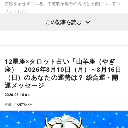
在感を示せずにいる、中道改革連合の現状と今後についてコ
角谷
「1つ目、立憲の落選した人、助かった人、衆議院議員の
メントした。
ヒアリングばかりしていないで、旧公明党の人たちと話をし
この記事を読む
長野智子
「（中道改革連合について）政党支持率も低い」
なければいけない。そう思うんですね。2月のときに急遽、で
きた中道で、お互いのことをよく知らない。それまでの30年
角谷浩一
「低い。中道改革連合で選挙にボロ負けした。そこ
ほど、公明党は自民党と連立を組んでいた。距離があるに決
から衆議院の中で『なんとかしなきゃ』という空気よりも、
まっています。だけどそこが一緒になる。この党は選挙直前
あまりにも負けすぎた悲壮感が漂って。主たる人、旧立憲で
にエイヤッ、と決めておかしなことをするでしょう。希望の
12星座×タロット占い「山羊座（やぎ
衆議院の人が続々、落っこちてしまった。知恵を出し合う、
党のときもそう。結局、立憲の人たちはどういう政治をした
座）」2026年8月10日（月）～8月16日
というところにたどり着かない。もちろん旧立憲で落選した
いのかわからない、というのが2月の選挙の結果だし」
（日）のあなたの運勢は？ 総合運・開
議員の中には、仲のいい人、よく話す人もいますけど。いま
運メッセージ
は党が呼んだりネットで会議をやったときに出てきたりす
長野
「余計、公明党寄りになってきた。皇室典範の改正に賛
る」
成した、というのもそうです。公明党の色が強くなっている
2026.08.10 up
イメージがあります」
提供：TOKYO FM
長野
「はい」
角谷
「引きずられるようになっているのでは、と。少なくと
角谷
「政治はね、直接会って話さないと、なかなかモノが伝
も旧公明党の議員とももっとわかりやすいかたちで会合、勉