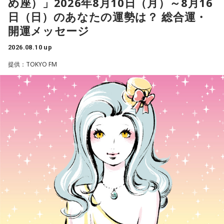
め座）」2026年8月10日（月）～8月16
江里子
「そうなんです。またもや新しい本でございます」
日（日）のあなたの運勢は？ 総合運・
開運メッセージ
阿佐ヶ谷姉妹・美穂
「それで、あの、私の、なんか、あのラ
ジオのコーナー、悩み相談のコーナーがあるんですけど、あ
2026.08.10 up
の、そういう悩みへのこうメール見てたら、結構人生この先
提供：TOKYO FM
どうしていいかわからないって悩みの方が結構多かったん
で、この身辺整理をね、読んでいただければ、ずいぶんとこ
う、あの悩みが解決するんじゃないかと思いました」
江里子
「確かにもう本当にそうよね」
美穂
「で、今回のこの帯文。このご本の帯文にもね、キャッ
チーなちょっともうね、気になることがいっぱい書かれてお
りますのでね、ちょっと読ませていただきますね。一人が不
安、ものが片付かない、人間関係に疲れた、お金のことが心
配、家族に迷惑をかけたくない、一つでも当てはまったらこ
の本を読んでくださいってね。これ見たらもう買わないとも