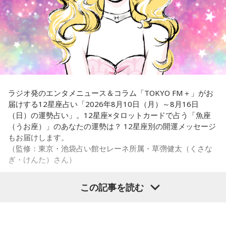
■放送日時：2026年8月24日（月）24時～24時58分 （25日
（火） 午前0時〜0時58分）
■パーソナリティ：FRUITS ZIPPER （真中まな・早瀬ノエ
ル）
■ゲスト：紅しょうが
■メールアドレス：
fz@allnightnippon.com
■番組X：@fz_annX
ラジオ発のエンタメニュース＆コラム「TOKYO FM＋」がお
■番組ハッシュタグ：#ふるっぱーANNX
届けする12星座占い「2026年8月10日（月）～8月16日
（日）の運勢占い」。12星座×タロットカードで占う「魚座
（うお座）」のあなたの運勢は？ 12星座別の開運メッセージ
◆この番組は、radikoのタイムフリー機能で、放送1週間後ま
もお届けします。
で聴くことができる。
（監修：東京・池袋占い館セレーネ所属・草彅健太（くさな
⇒
http://radiko.jp/share/?sid=LFR&t=20260825000000
ぎ・けんた）さん）
この記事を読む
■魚座（うお座）
カード：ペンタクルのエース（正位置）