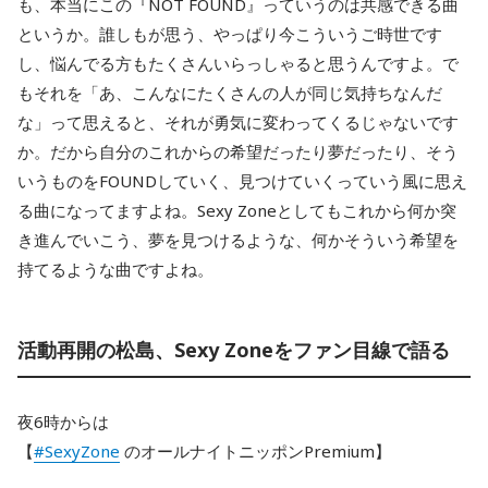
も、本当にこの『NOT FOUND』っていうのは共感できる曲
というか。誰しもが思う、やっぱり今こういうご時世です
し、悩んでる方もたくさんいらっしゃると思うんですよ。で
もそれを「あ、こんなにたくさんの人が同じ気持ちなんだ
な」って思えると、それが勇気に変わってくるじゃないです
か。だから自分のこれからの希望だったり夢だったり、そう
いうものをFOUNDしていく、見つけていくっていう風に思え
る曲になってますよね。Sexy Zoneとしてもこれから何か突
き進んでいこう、夢を見つけるような、何かそういう希望を
持てるような曲ですよね。
活動再開の松島、Sexy Zoneをファン目線で語る
夜6時からは
【
#SexyZone
のオールナイトニッポンPremium】