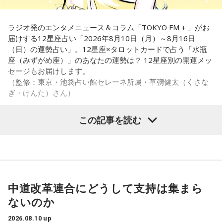
うね。気になっちゃってこれが」
ラジオ発のエンタメニュース＆コラム「TOKYO FM＋」がお
江里子
「本当よ、これ気にならない人なんていらっしゃらな
届けする12星座占い「2026年8月10日（月）～8月16日
いんじゃないかしら、本当にね」
（日）の運勢占い」。12星座×タロットカードで占う「水瓶
座（みずがめ座）」のあなたの運勢は？ 12星座別の開運メッ
古谷
「むちゃくちゃ当てはまりますね」
セージもお届けします。
（監修：東京・池袋占い館セレーネ所属・草彅健太（くさな
ぎ・けんた）さん）
江里子
「古谷さんも当てはまります？」
この記事を読む
古谷
「一人が不安はないんですけど」
■水瓶座（みずがめ座）
江里子
「あら、そうですか」
カード：ワンドの6（逆位置）
評価が下がりやすい週。注目を浴びていた立場が揺らぎ、周
古谷
「とにかくものが片付かない」
囲の視線が厳しくなる転落の兆し。しかし腐らないこと。日
中道改革連合にどうして支持は集まら
食があなたの対岸で起こり、驕りをあぶり出す。成果を独占
鎌田
「（笑）片付かない人？」
ないのか
せず、姿勢を正そう。今の停滞を糧に足場を固め直せば、失
った信頼は取り戻せる。
2026.08.10 up
古谷
「すべて保管しておくんですよ。もちろんね、当たり前