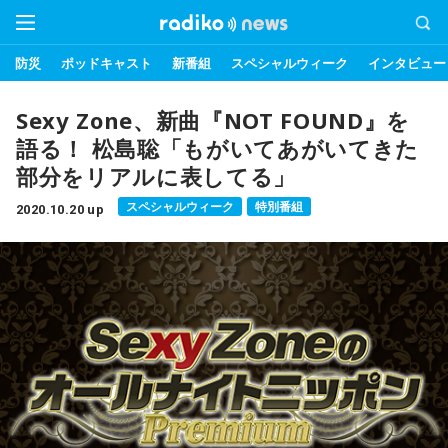
防災
ポッドキャスト
新番組
スペシャルウィーク
インタビュー
Sexy Zone、新曲『NOT FOUND』を
語る！ 松島聡「もがいてあがいてきた
部分をリアルに表してる」
スペシャルウィーク
特別番組
2020.10.20 up