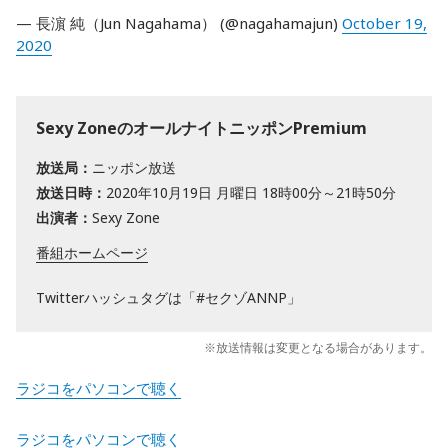
— 長濵 純（Jun Nagahama） (@nagahamajun)
October 19,
2020
Sexy ZoneのオールナイトニッポンPremium
放送局：
ニッポン放送
放送日時：
2020年10月19日 月曜日 18時00分～21時50分
出演者：
Sexy Zone
番組ホームページ
Twitterハッシュタグは「#セクゾANNP」
※放送情報は変更となる場合があります。
ラジコをパソコンで聴く
ラジコをパソコンで聴く