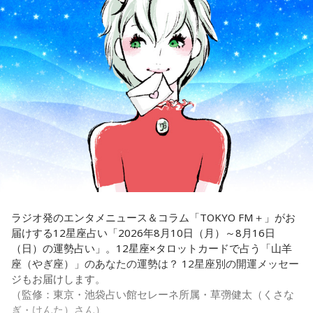
わらない、ニュアンスがわからない。こうして負けたんだ、
強会を開く。もちろん政策協議なんかはしているけど。それ
だからこうなったんだ、みたいな言い分、言い訳みたいなこ
は党対党の会議です。もっと信頼関係をつくる努力が必要だ
とは、たっぷり話し合ったと思う。そこから先の話です」
ね、と」
長野
「うん」
長野
「はい」
角谷
「立憲民主党、公明党と、旧立憲、つまり中道の人たち
角谷
「2つ目。旧公明党が中道になった、30年にわたって自
（3党）が合流する、と言っているけど、本当にできるんだろ
公政権の経験やそのときにつくった法律、立憲が反対してき
うか、という気持ちになりますね。中道をなんとかするには
た法律もたくさんあるでしょう。でも1回、公明党をやめて中
どうすればいいか、と。悩みに悩んで考えた4つのプラン、と
道改革連合になったなら、これは昔、賛成したことがあるか
いうものがあります」
ら変えられない、という態度は改めなければいけません」
ラジオ発のエンタメニュース＆コラム「TOKYO FM＋」がお
長野
「ぜひ教えてください。やはり強い野党がいないと有権
長野
「はい」
届けする12星座占い「2026年8月10日（月）～8月16日
者にとっても良くないので」
（日）の運勢占い」。12星座×タロットカードで占う「山羊
座（やぎ座）」のあなたの運勢は？ 12星座別の開運メッセー
角谷
「党をリセットした、ということがほしかったんでしょ
ジもお届けします。
角谷
「1つ目、立憲の落選した人、助かった人、衆議院議員の
う。そうでなければ、公明のままで立憲と合流する方法だっ
（監修：東京・池袋占い館セレーネ所属・草彅健太（くさな
ヒアリングばかりしていないで、旧公明党の人たちと話をし
てあったはず。公明の政策にいま中道が引きずられる状態だ
ぎ・けんた）さん）