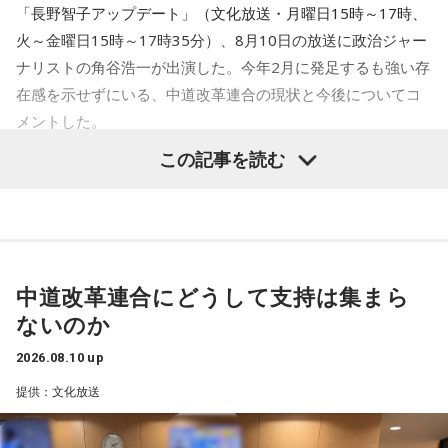
「長野智子アップデート」（文化放送・月曜日15時～17時、
着なかったら。いや、でもなんか着るかもしれないじゃない
火～金曜日15時～17時35分）、8月10日の放送に政治ジャー
ですか」
ナリストの角谷浩一が出演した。今年2月に発足するも強い存
在感を示せずにいる、中道改革連合の現状と今後についてコ
鎌田
「（笑） またね、10年とか20年、それを持ち続けると
メントした。
ね、またサイクルが変わって着るのにいい時期が来るから持
ち続けるっていうのは、もちろんいいことかもしれない
この記事を読む
長野智子
「（中道改革連合について）政党支持率も低い」
（笑）」
角谷浩一
「低い。中道改革連合で選挙にボロ負けした。そこ
古谷
「ありがとうございます」
から衆議院の中で『なんとかしなきゃ』という空気よりも、
あまりにも負けすぎた悲壮感が漂って。主たる人、旧立憲で
中道改革連合にどうして支持は集まら
衆議院の人が続々、落っこちてしまった。知恵を出し合う、
ないのか
というところにたどり着かない。もちろん旧立憲で落選した
議員の中には、仲のいい人、よく話す人もいますけど。いま
2026.08.10 up
は党が呼んだりネットで会議をやったときに出てきたりす
提供：文化放送
る」