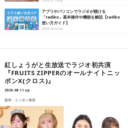
2025.01.16 up
アプリやパソコンでラジオが聴ける
「radiko」基本操作や機能を解説【radiko
使い方ガイド】
2024.02.22 up
紅しょうがと生放送でラジオ初共演
『FRUITS ZIPPERのオールナイトニッ
ポンX(クロス)』
2026.08.11 up
提供：ニッポン放送