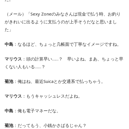
（メール）「Sexy Zoneのみなさんは現金で払う時、お釣り
がきれいに出るように支払うのが上手そうだなと思いまし
た」
中島
：なるほど、ちょっと几帳面で丁寧なイメージですね。
マリウス
：頭の計算早い……？ 早いよね。まあ、ちょっと早
くない人もいる……？
菊池
：俺はね、最近Suicaとか交通系で払っちゃう。
マリウス
：もうキャッシュレスだよね。
中島
：俺も電子マネーだな。
菊池
：だってもう、小銭かさばるじゃん？