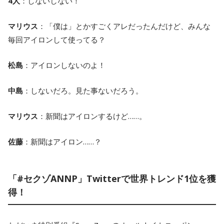
4人
：しないしない！
マリウス
：「僕は」とかすごくアレだったんだけど、みんな
毎回アイロンして使ってる？
松島
：アイロンしないのよ！
中島
：しないだろ。見た事ないだろう。
マリウス
：新聞はアイロンするけど……。
佐藤
：新聞はアイロン……？
「#セクゾANNP」Twitterで世界トレンド1位を獲
得！