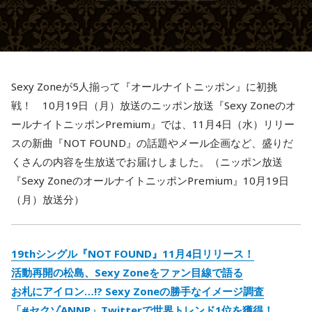
Sexy Zoneが5人揃って『オールナイトニッポン』に初挑
戦！ 10月19日（月）放送のニッポン放送『Sexy Zoneのオ
ールナイトニッポンPremium』では、11月4日（水）リリー
スの新曲『NOT FOUND』の話題やメール企画など、盛りだ
くさんの内容を生放送でお届けしました。（ニッポン放送
『Sexy ZoneのオールナイトニッポンPremium』10月19日
（月）放送分）
19thシングル『NOT FOUND』11月4日リリース！
活動再開の松島、Sexy Zoneをファン目線で語る
お札にアイロン…!? Sexy Zoneの勝手なイメージ調査
「#セクゾANNP」Twitterで世界トレンド1位を獲得！