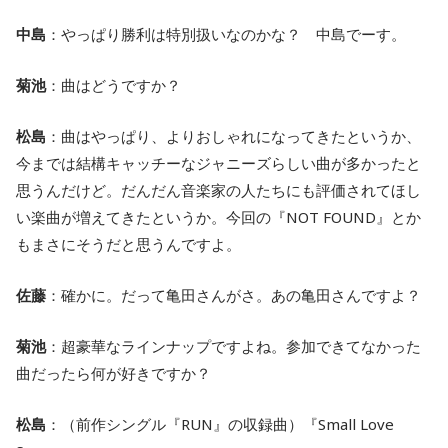
中島
：やっぱり勝利は特別扱いなのかな？ 中島でーす。
菊池
：曲はどうですか？
松島
：曲はやっぱり、よりおしゃれになってきたというか、
今までは結構キャッチーなジャニーズらしい曲が多かったと
思うんだけど。だんだん音楽家の人たちにも評価されてほし
い楽曲が増えてきたというか。今回の『NOT FOUND』とか
もまさにそうだと思うんですよ。
佐藤
：確かに。だって亀田さんがさ。あの亀田さんですよ？
菊池
：超豪華なラインナップですよね。参加できてなかった
曲だったら何が好きですか？
松島
：（前作シングル『RUN』の収録曲）『Small Love