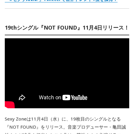
19thシングル『NOT FOUND』11月4日リリース！
Sexy Zoneは11月4日（水）に、19枚目のシングルとなる
『NOT FOUND』をリリース。音楽プロデューサー・亀田誠