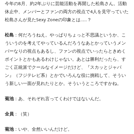
今年の8月、約2年ぶりに芸能活動を再開した松島さん。活動
休止中、メンバーとファンの両方の視点で4人を見守っていた
松島さんが見たSexy Zoneの印象とは……？
松島
：何だろうねえ。やっぱりちょっと不思議というか、こ
ういうのを考えてやっているんだろうなあとかっていうメン
バーなりの視点もあるし、ファンの視点でいったらときめく
ポイントとかもあるわけじゃない。あとは勝利だったら、す
ごく正統派でクールなイメージだけど、『スカッとジャパ
ン』（フジテレビ系）とかでいろんな役に挑戦して、そうい
う新しい一面が見れたりとか。そういうところですかね。
菊池
：あ、それぞれ言ってくわけではないんだ。
全員
：（笑）
菊池
：いや、全然いいんだけど。