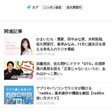
タグ
ニッポン放送
佐久間宣行
関連記事
かまいたち・濱家、田中みな実、木村拓哉、
佐久間宣行、峯岸みなみ…11月に誕生日を迎
える有名人のラジオ番組
2020.11.19 up
加藤浩次、佐久間Pにドラマ『GTO』出演辞
退の真相を語る「正直じゃないというか、あ
れはかっこ悪い」
2020.09.11 up
アプリやパソコンでラジオが聴ける
「radiko」基本操作や機能を解説【radiko
使い方ガイド】
2024.02.22 up