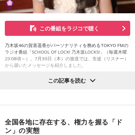
かけた。
さらに、ホースセラピーについても自身の経験を交えて語っ
この番組をラジコで聴く
た。大学時代に所属していた馬術部では、地域の子どもたち
を招いた体験会が行われており、馬に乗ることで身体を自然
乃木坂46の賀喜遥香がパーソナリティを務めるTOKYO FMの
に動かすきっかけになったり、高い視点から景色を見ること
ラジオ番組「SCHOOL OF LOCK! 乃木坂LOCKS!」（毎週木曜
で自信や自己肯定感につながったりする姿を目にしていたと
23:08頃～）。7月30日（木）の放送では、生徒（リスナー）
いう。
から届いたメッセージを紹介しました。
今回の訪問を通じて、馬が競技や競走だけではなく、さまざ
この記事を読む
まな形で人を支える存在であることを改めて感じた菅井。
乃木坂46の賀喜遥香
「いろいろな形で人を助けてくれる馬たちが今後もいろいろ
な場所で幸せに暮らせるようになったらいいな」と願いを語
「私は『真夏の全国ツアー2026』大阪公演2日目に参加しま
った。
した！ 偶然にも遥香先生と髪型がお揃いで、それだけでもす
ごくうれしかったし、かわいい遥香先生も、かっこいい遥香
全国各地に存在する、権力を握る「ド
先生もたくさん観ることができて、大満足のライブでした！
ン」の実態
アンコールのときに披露していた『551蓬莱』のCMのモノマ