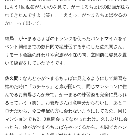
にもう1回返答がないのを見て、がーまるちょばの動画が送ら
れてきたんですよ（笑）。「ええっ、が〜まるちょばやるの
か!?」って思って。
結局、が〜まるちょばのトランクを使ったパントマイムをイ
ベント開催までの数日間で猛練習する事にした佐久間さん。
リモート会議の終わりや家族が不在の間、玄関前に姿見を置
いて練習をしていたそうです。
佐久間
：なんとかが〜まるちょばに見えるようにして練習を
始めた時に「ガチャッ」と扉が開いて、同じマンションに住
んでるお義母さんが来て。が〜まるの練習姿を完全に見られ
るっていう（笑）。お義母さんは意味分からないし、あとコ
ロナだから、今ご年配の方に会わないようにしてるの。同じ
マンションでも2、3週間会ってなかったわけ。久しぶりに会
ったら、俺がが〜まるちょばをやってるから。玄関でカバン