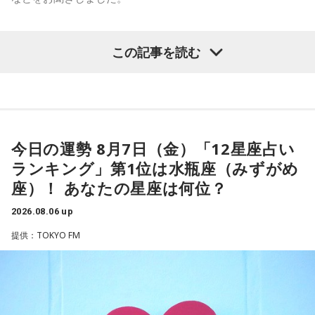
もろいな」「遊ぼうや」と友達の輪が一気に広がったといい
ます。
常井
「というのは、県議会の自民党も国会議員の系列ごとに
分かれていて。知事選や市長選があると保守分裂になってし
この出来事をきっかけに、「笑いは武器になる」と実感。
この記事を読む
（左から）パーソナリティの小山薫堂、ゴリさん、宇賀なつ
「自分を認めてもらうには、人を笑わせればいい」という体
まうんですね。その間をつなぐ調整役が必要になると。実
み
験が、芸人としての原点になったと振り返ります。
際、福岡県は90年代まで革新県政、社会党系の知事がいたん
ですが。バラバラになった自民党を束ねる役割を果たしたの
さらに、ショートフィルムの賞を受賞した際には、憧れだっ
◆“笑いは武器”と気づいた少年時代
が藏内さんだった。藏内さんは国会議員が就くことが多い自
た松田聖子さんからトロフィーを受け取る機会もありまし
民党県連会長にもなれた。ドンは保守分裂の中で育つんです
た。思いを伝えようとしたものの、感激のあまり「文法はめ
今日の運勢 8月7日（金）「12星座占い
ゴリさんは、1972年沖縄県那覇市生まれ。沖縄の本土復帰か
ちゃくちゃだし、早口で喋ったもんだから、ただただ引きつ
ね」
らわずか1週間後に生まれた“復帰っ子”です。1995年に中学時
ランキング」第1位は水瓶座（みずがめ
らせてしまいました」と当時を振り返り、苦笑いを見せまし
代の同級生・川田広樹さんとガレッジセールを結成し、バラ
座）！ あなたの星座は何位？
た。
エティ番組などで人気を集めました。2006年からは映画監督
放送ではさらにドンの実態についての解説が続いた。
としても活動。2019年公開の映画「洗骨」はモスクワ国際映
2026.08.06 up
画祭に出品されるなど国内外で高い評価を受け、日本映画監
提供：TOKYO FM
督協会新人賞を受賞しました。また、「おきなわ新喜劇」の
ゴリさん
旗揚げやYouTube「ゴリ★オキナワ」などを通じて、故郷・
沖縄の魅力を発信し続けています。
◆故郷・沖縄で味わう絶景とグルメ
本土復帰当時の記憶はありませんが、「僕らは“復帰っ子”と言