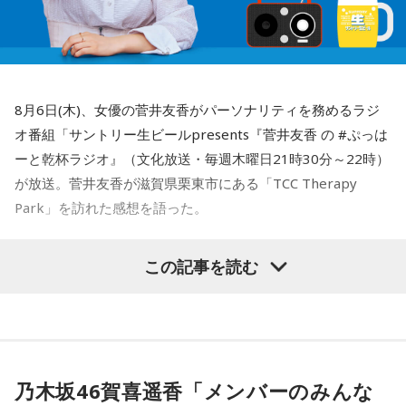
8月6日(木)、女優の菅井友香がパーソナリティを務めるラジ
オ番組「サントリー生ビールpresents『菅井友香 の #ぷっは
ーと乾杯ラジオ』（文化放送・毎週木曜日21時30分～22時）
が放送。菅井友香が滋賀県栗東市にある「TCC Therapy
Park」を訪れた感想を語った。
-「素晴らしい素敵な取り組み」-
この記事を読む
菅井は、カンテレ競馬のYouTubeチャンネルで投稿されてい
る「菅井友香のウマ友になってくれませんか？」の動画撮影
でTCC Therapy Parkを訪問。「ずっと行きたかった場所だっ
た」と喜びを語った。
乃木坂46賀喜遥香「メンバーのみんな