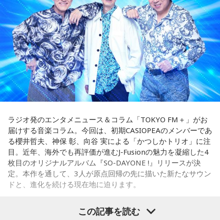
る時。人とのご縁にも恵まれやすく、嬉しいお誘いや出会い
パーソナリティ：小山薫堂、宇賀なつみ
しているみたい」と、その独特の魅力を語ります。
があるかもしれません。少しおしゃれして人に会うのもおす
番組Webサイト：
https://www.tfm.co.jp/post/
すめ。今日は鏡の前で「今の自分が好きなところ」を3つ見つ
番組公式X：
@sundayspost1
なかでもおすすめとして挙げたのが「米仙」です。お酒3杯に
けて褒めてみて！
寿司5貫の組み合わせがリーズナブルな価格で楽しめ、「石垣
牛の握りが絶品」だと紹介。「炙りと生があるんですけど、
【4位】射手座（いて座）
炙らないほうがおすすめです」と、地元ならではの楽しみ方
「もっと面白いことがしたい！」という気持ちが未来を動か
も教えてくれました。
します。今までのやり方にこだわらず、楽しそうな方へ進ん
でみると思わぬ展開が待っていそう。少し大胆なくらいで
さらに、「末廣ブルース」も外せない1軒です。建物のレトロ
OK。今日はこの夏やりたいことを一つ予定に書き込んでみ
感が魅力の豚串専門店で、「タンだとかハラミだとかハツ、
て！
レバーとかを味わいながら、昔ながらの雰囲気が楽しめる」
ラジオ発のエンタメニュース＆コラム「TOKYO FM＋」がお
と話します。「けっこうペッパーが強めで、かなりおいしい
届けする音楽コラム。今回は、初期CASIOPEAのメンバーであ
【5位】牡羊座（おひつじ座）
豚串です」と太鼓判を押しました。
る櫻井哲夫、神保 彰、向谷 実による「かつしかトリオ」に注
あなたの行動力が誰かの心に火をつける日。今日は周りの反
目。近年、海外でも再評価が進むJ-Fusionの魅力を凝縮した4
応を気にするより「私はこれがやりたい！」を大切にしてみ
お気に入りのステーキ店を尋ねられると、ゴリさんは「エメ
枚目のオリジナルアルバム『SO-DAYONE !』リリースが決
て。あなたが楽しそうに動くほど仲間も集まってきそうで
ラルドです」と即答。なかでもプレミアムリブステーキにつ
定。本作を通して、3人が原点回帰の先に描いた新たなサウン
す。今夜、明日すぐできる小さな一歩を決めてから寝てみて
いては、「脂の乗り方、柔らかさ、肉の質がもうレベルが違
ドと、進化を続ける現在地に迫ります。
ね。
います」と熱く語り、長年愛される名店の魅力を紹介しまし
た。
【6位】獅子座（しし座）
この記事を読む
太陽が獅子座を照らす今は、自分の人生を自分で演出してい