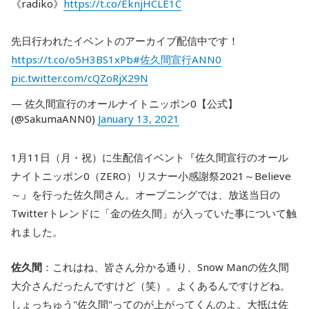
《radiko》
https://t.co/EknjHCLE1C
先日行われたイベントのアーカイブ配信中です！
https://t.co/o5H3BS1xPb
#佐久間宣行ANN0
pic.twitter.com/cQZoRjX29N
— 佐久間宣行のオールナイトニッポン0【公式】
(@SakumaANN0)
January 13, 2021
1月11日（月・祝）に生配信イベント『佐久間宣行のオール
ナイトニッポン0（ZERO）リスナー小感謝祭2021～Believe
～』を行った佐久間さん。オープニングでは、放送当日の
Twitterトレンドに「金の佐久間」が入っていた事について触
れました。
佐久間
：これはね、皆さん分かる通り、Snow Manの佐久間
大介さんだったんですけど（笑）。よくあるんですけどね。
しょっちゅう"佐久間"ってのが上がってくんのよ。大抵は佐