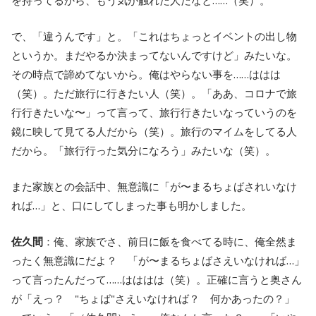
を持ってるから、もう気が触れた人だなと……（笑）。
で、「違うんです」と。「これはちょっとイベントの出し物
というか。まだやるか決まってないんですけど」みたいな。
その時点で諦めてないから。俺はやらない事を……ははは
（笑）。ただ旅行に行きたい人（笑）。「ああ、コロナで旅
行行きたいな〜」って言って、旅行行きたいなっていうのを
鏡に映して見てる人だから（笑）。旅行のマイムをしてる人
だから。「旅行行った気分になろう」みたいな（笑）。
また家族との会話中、無意識に「が〜まるちょばされいなけ
れば…」と、口にしてしまった事も明かしました。
佐久間
：俺、家族でさ、前日に飯を食べてる時に、俺全然ま
ったく無意識にだよ？ 「が〜まるちょばさえいなければ…」
って言ったんだって……はははは（笑）。正確に言うと奥さん
が「えっ？ "ちょば"さえいなければ？ 何かあったの？」