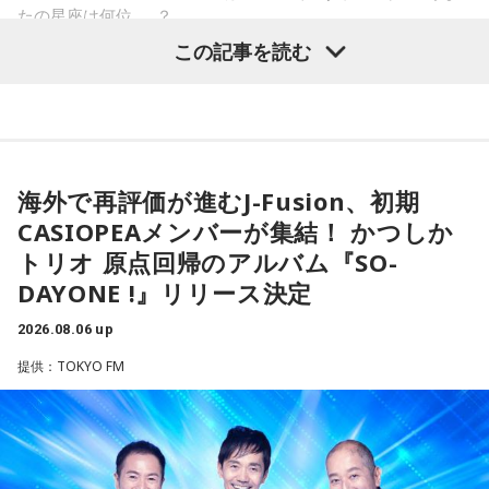
たの星座は何位……？
この出来事をきっかけに、「笑いは武器になる」と実感。
た。
「自分を認めてもらうには、人を笑わせればいい」という体
この記事を読む
験が、芸人としての原点になったと振り返ります。
一方、「お手紙を書きたくなる場所」を尋ねられると、迷わ
ず「沖縄の海」と回答。水中眼鏡をつけて海に潜り、「音を
さらに、ショートフィルムの賞を受賞した際には、憧れだっ
塞がれた瞬間に、幻想的な世界を勝手に水が演出してくれ
【1位】水瓶座（みずがめ座）
た松田聖子さんからトロフィーを受け取る機会もありまし
る」と表現します。さらに、水中から見上げる水面には「太
「もっと自由でいいんだ！」と、自分らしい生き方が見えて
た。思いを伝えようとしたものの、感激のあまり「文法はめ
陽の光に反射した美しい光のライン」が広がり、「365日飽
きそうな日。義務で続けてきたことより、楽しくて夢中にな
ちゃくちゃだし、早口で喋ったもんだから、ただただ引きつ
きない。同じ顔を見せないんですよ、自然が」と、その美し
海外で再評価が進むJ-Fusion、初期
れることを選ぶと流れが変わります。人と違っても大丈夫。
らせてしまいました」と当時を振り返り、苦笑いを見せまし
さを語りました。そして海へ向け、「『美しくいてくれてあ
CASIOPEAメンバーが集結！ かつしか
今夜にでも「本当はこう生きたい」を自由に書き出してみ
た。
りがとう』という手紙は書きたくなります」と、故郷への深
て。
トリオ 原点回帰のアルバム『SO-
い愛情をのぞかせました。
DAYONE !』リリース決定
【2位】双子座（ふたご座）
最後に、ゴリさんが「今、想いを伝えたい方」として名前を
ゴリさん
思いがけない誘いや情報が、次の展開を連れてくるかも！今
挙げたのは、ボクシング元世界王者の具志堅用高さんでし
2026.08.06 up
日は考え込むより、面白そうな方へ軽やかに動いてみるのが
た。今年で世界王座獲得から50年という節目の年を迎えるこ
提供：TOKYO FM
正解です。誰かとの会話から人生のヒントが見つかる予感
とに触れ、「手紙を書きたい」と温かい想いを語りました。
◆故郷・沖縄で味わう絶景とグルメ
も。今日は気になる人に自分から連絡してみて。
＜番組概要＞
沖縄を訪れたらぜひ足を運んでほしい場所として、ゴリさん
【3位】天秤座（てんびん座）
番組名：日本郵便 SUNDAY'S POST
は国際通り近くの「せんべろ街」を紹介しました。「そこだ
今日から金星が天秤座へ！！あなた本来の魅力がグッと高ま
放送日時：毎週日曜 15:00～15:50
け東南アジアの空気感もあるので、1つの場所で2つの旅行を