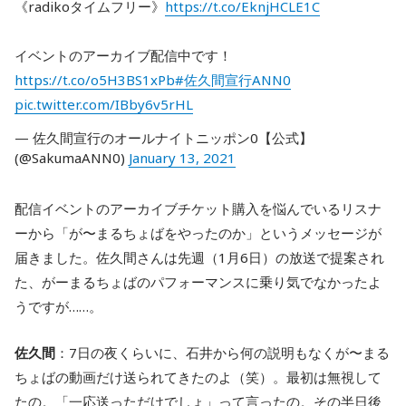
《radikoタイムフリー》
https://t.co/EknjHCLE1C
イベントのアーカイブ配信中です！
https://t.co/o5H3BS1xPb
#佐久間宣行ANN0
pic.twitter.com/IBby6v5rHL
— 佐久間宣行のオールナイトニッポン0【公式】
(@SakumaANN0)
January 13, 2021
配信イベントのアーカイブチケット購入を悩んでいるリスナ
ーから「が〜まるちょばをやったのか」というメッセージが
届きました。佐久間さんは先週（1月6日）の放送で提案され
た、がーまるちょばのパフォーマンスに乗り気でなかったよ
うですが……。
佐久間
：7日の夜くらいに、石井から何の説明もなくが〜まる
ちょばの動画だけ送られてきたのよ（笑）。最初は無視して
たの。「一応送っただけでしょ」って言ったの。その半日後