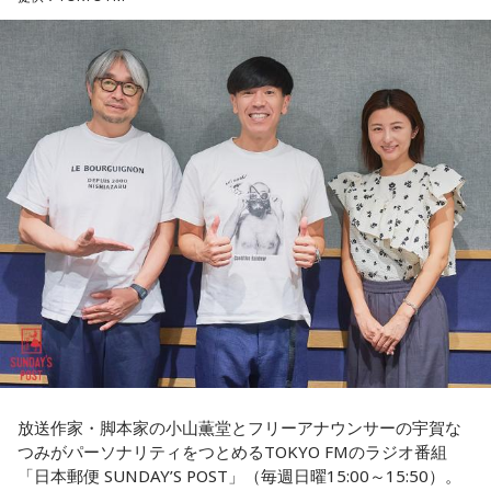
この日の放送をradikoタイムフリーで聴く
て藏内さんが熾烈な権力闘争を繰り広げています」
※放送エリア外の方は、プレミアム会員の登録でご利用いた
だけます。
----------------------------------------------------
長野
「藏内さんだけ県議、ということですね」
＜番組概要＞
常井
「なぜ1人の地方議員が永田町の大物にも匹敵する大きな
番組名：SCHOOL OF LOCK!
力を持ったのか。きょうは福岡を入口に、全国に共通するド
パーソナリティ：アンジー校長（アンジェリーナ1/3・
ンの条件を探ります。私、10年ほど前に全国各地の地方選挙
Gacharic Spin）、たんぼ教頭（溝上たんぼ）
放送日時：月曜～木曜 22:00～23:55／金曜 22:00～22:55
を取材していたとき、どこへ行ってもドンと呼ばれる地元の
番組Webサイト：
https://www.tfm.co.jp/lock/
権力者がいたんですね。どういう人かというと、だいたい経
番組公式X：
@sol_info
済力があって抜群に選挙が強くて。地元の首長や国会議員よ
りも発言力がある人です」
長野
「はい」
常井
「中には、かつての野中広務さんや森山𥙿さんのように
放送作家・脚本家の小山薫堂とフリーアナウンサーの宇賀な
50を過ぎてから国政に進んだドンもいる。ではどういった状
つみがパーソナリティをつとめるTOKYO FMのラジオ番組
「日本郵便 SUNDAY’S POST」（毎週日曜15:00～15:50）。
況がそろうとドンが生まれるか。第1の条件は、圧倒的な他薦