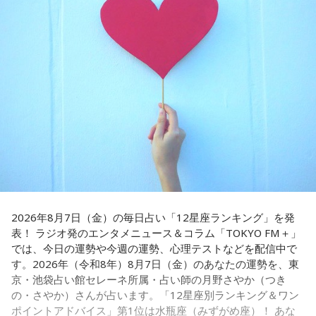
われている」と話すゴリさん。両親からは、復帰直後の沖縄
沖縄を訪れたらぜひ足を運んでほしい場所として、ゴリさん
の活気や、ドルから円への切り替えをめぐる混乱を聞いて育
は国際通り近くの「せんべろ街」を紹介しました。「そこだ
ちました。なかでも「『円になったほうがお金が減る』と文
け東南アジアの空気感もあるので、1つの場所で2つの旅行を
句を言っていた」というエピソードは、当時ならではの出来
しているみたい」と、その独特の魅力を語ります。
事として印象に残っているそうです。
なかでもおすすめとして挙げたのが「米仙」です。お酒3杯に
小学生の頃に、「旅行に行こう」と言われて沖縄を離れ、大
寿司5貫の組み合わせがリーズナブルな価格で楽しめ、「石垣
阪へ。しかし翌朝、父親の姿はなく、「今日からおじさんと
牛の握りが絶品」だと紹介。「炙りと生があるんですけど、
おばさんと暮らすんだよ」と告げられます。「映画みたいな
炙らないほうがおすすめです」と、地元ならではの楽しみ方
嘘みたいな話で」と振り返るように、突然始まった新生活に
も教えてくれました。
戸惑い、転校先でも誰とも話せない日々が続きました。
さらに、「末廣ブルース」も外せない1軒です。建物のレトロ
孤独を感じるなかで、「何かしなきゃ」との思いから、クラ
感が魅力の豚串専門店で、「タンだとかハラミだとかハツ、
スの人気者の行動を観察。「面白いことをやると人が集ま
レバーとかを味わいながら、昔ながらの雰囲気が楽しめる」
2026年8月7日（金）の毎日占い「12星座ランキング」を発
る」という気づきを得て、掃除の時間に机の上で松田聖子さ
と話します。「けっこうペッパーが強めで、かなりおいしい
表！ ラジオ発のエンタメニュース＆コラム「TOKYO FM＋」
んの「青い珊瑚礁」を歌いながら一発芸を披露。最初は教室
豚串です」と太鼓判を押しました。
では、今日の運勢や今週の運勢、心理テストなどを配信中で
が静まり返ったものの、その後は「あんなに無口だった転校
す。2026年（令和8年）8月7日（金）のあなたの運勢を、東
生が急に変なことをやり出した」と話題になり、「お前、お
お気に入りのステーキ店を尋ねられると、ゴリさんは「エメ
京・池袋占い館セレーネ所属・占い師の月野さやか（つき
もろいな」「遊ぼうや」と友達の輪が一気に広がったといい
ラルドです」と即答。なかでもプレミアムリブステーキにつ
の・さやか）さんが占います。「12星座別ランキング＆ワン
ます。
いては、「脂の乗り方、柔らかさ、肉の質がもうレベルが違
ポイントアドバイス」第1位は水瓶座（みずがめ座）！ あな
います」と熱く語り、長年愛される名店の魅力を紹介しまし