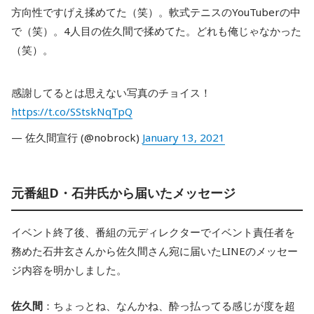
方向性ですげえ揉めてた（笑）。軟式テニスのYouTuberの中
で（笑）。4人目の佐久間で揉めてた。どれも俺じゃなかった
（笑）。
感謝してるとは思えない写真のチョイス！
https://t.co/SStskNqTpQ
— 佐久間宣行 (@nobrock)
January 13, 2021
元番組D・石井氏から届いたメッセージ
イベント終了後、番組の元ディレクターでイベント責任者を
務めた石井玄さんから佐久間さん宛に届いたLINEのメッセー
ジ内容を明かしました。
佐久間
：ちょっとね、なんかね、酔っ払ってる感じが度を超