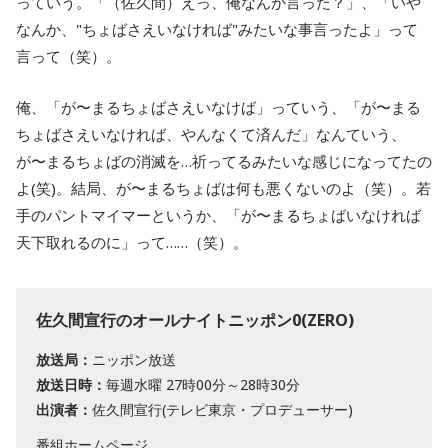
っていう。「（佐久間）えっ、俺なんか言った？」、「いや
なんか、"ちょばさえいなければ"みたいな事言ったよ」って
言って（笑）。
俺、「が〜まるちょばさえいなけば」っていう、「が〜まる
ちょばさえいなければ、やんなくて済んだ」なんていう、
が〜まるちょばの消滅を…祈ってるみたいな感じになってたの
よ(笑)。結局、が〜まるちょばは何も悪くないのよ（笑）。若
手のパントマイマーというか、「が〜まるちょばいなければ
天下取れるのに」って……（笑）。
佐久間宣行のオールナイトニッポン0(ZERO)
放送局：
ニッポン放送
放送日時：
毎週水曜 27時00分～28時30分
出演者：
佐久間宣行(テレビ東京・プロデューサー)
番組ホームページ