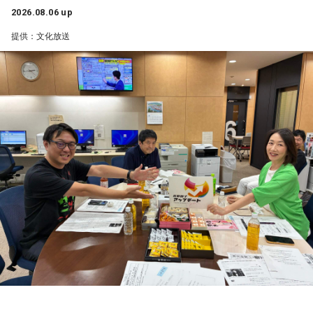
ネも関西ならではで、私も昔から観ていたので、とても楽し
2026.08.06 up
くて全力で参加しました（笑）。ツアーも残り少なくなって
提供：文化放送
きましたが、体調に気を付けて最後まで駆け抜けてくださ
い！ ずっとずっと大好きです！」（兵庫県 20歳）
◆「真夏の全国ツアー2026」大阪公演裏話
賀喜：大阪公演2日目の私は、横結びみたいなサイドテールに
してみたんです。それがリスナーちゃんも意図せずというか
お揃いだったんだね！ うれしい～！
私も生まれたところが大阪なので、大阪でのライブは特別な
んですよ。家族や親戚も観に来てくれていて、それもうれし
かったから頑張れたし、「551」も食べたし（笑）。あと、
たこ焼きも「りくろーおじさんの店」のチーズケーキも食べ
た！
それに、いつも大阪でライブをするとき、私の親戚の皆さん
がぶどうの差し入れをしてくれるの。それも食べた！ メンバ
ーのみんながめちゃくちゃ喜んでくれて、楽しかったな～！