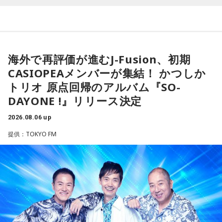
一方、「お手紙を書きたくなる場所」を尋ねられると、迷わ
かつしかトリオ（左から：櫻井哲夫、神保 彰、向谷 実）
くとき。「もっと私らしくていい」と許可を出すことで魅力
ず「沖縄の海」と回答。水中眼鏡をつけて海に潜り、「音を
が開いていきます。遠慮せず好きなことを表現してみて。夜
塞がれた瞬間に、幻想的な世界を勝手に水が演出してくれ
は理想の自分になったつもりで未来を想像してみましょう。
る」と表現します。さらに、水中から見上げる水面には「太
◆ファンとの会話から生まれた「SO-DAYONE !」
陽の光に反射した美しい光のライン」が広がり、「365日飽
【7位】魚座（うお座）
海外で再評価が進むJ-Fusion、初期
きない。同じ顔を見せないんですよ、自然が」と、その美し
直感の中に「これからの幸せ」のヒントが隠れていそう。損
伝説的フュージョンバンド、カシオペアの初期メンバー3人に
さを語りました。そして海へ向け、「『美しくいてくれてあ
CASIOPEAメンバーが集結！ かつしか
得や正解より、なぜか惹かれるものを大切にしてみてくださ
よる、かつしかトリオが、4枚目のオリジナルアルバム『SO-
りがとう』という手紙は書きたくなります」と、故郷への深
トリオ 原点回帰のアルバム『SO-
い。心が喜ぶ選択が新しいご縁につながるかも。夜は好きな
DAYONE !』を10月14日（水）にリリースすることを発表し
い愛情をのぞかせました。
音楽を聴きながら、叶えたい未来をイメージしてね。
ました。近年、海外の若いリスナーを中心に再び注目を集め
DAYONE !』リリース決定
ているJ-Fusion。本作は、その王道ともいえる爽快かつパワフ
最後に、ゴリさんが「今、想いを伝えたい方」として名前を
2026.08.06 up
【8位】乙女座（おとめ座）
ルなサウンドへ原点回帰した、かつしかトリオ渾身のニュー
挙げたのは、ボクシング元世界王者の具志堅用高さんでし
「ちゃんとしなきゃ」を少し緩めると、毎日がもっと楽しく
アルバムとなっています。
た。今年で世界王座獲得から50年という節目の年を迎えるこ
提供：TOKYO FM
なりそうです。効率や正しさだけではなく、自分が心地よく
とに触れ、「手紙を書きたい」と温かい想いを語りました。
続けられる方法を探してみて。仕事のやり方を変えるのもお
アルバムタイトルのきっかけとなったのは、あるコンサート
すすめ。今日は一つだけ「やらなくていいこと」を決めてみ
での出来事。演奏後のMCで、メンバーとファンが「やっぱり
＜番組概要＞
ましょう。
J-Fusionは良いよね」という思いを分かち合うなかで生まれた
番組名：日本郵便 SUNDAY'S POST
言葉が、「SO-DAYONE !（そうだよね！）」でした。この言
放送日時：毎週日曜 15:00～15:50
【9位】牡牛座（おうし座）
葉から着想を得た向谷 実を中心に制作が進められ、短期間で
パーソナリティ：小山薫堂、宇賀なつみ
いつもの安心感から少しだけ外へ出てみると、新しい楽しみ
アルバムの骨格が作り上げられていきました。
番組Webサイト：
https://www.tfm.co.jp/post/
が見つかりそう。大きく変える必要はありません。「ちょっ
番組公式X：
@sundayspost1