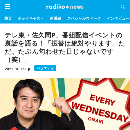
防災
ポッドキャスト
新番組
スペシャルウィーク
インタビュー
テレ東・佐久間P、番組配信イベントの
裏話を語る！「振替は絶対やります。た
だ、たぶん匂わせた日じゃないです
（笑）」
バラエティ
2021.01.15 up