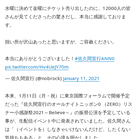
水曜に決めて金曜にチケット売り出したのに、12000人の皆
さんが見てくださったの驚きだし、本当に感謝しておりま
す。
拙い所が沢山あったと思いますが、ご容赦ください。
本当にありがとうございました！
#佐久間宣行ANN0
pic.twitter.com/Hv4UeJY70m
— 佐久間宣行 (@nobrock)
January 11, 2021
本来、1月11日（月・祝）に東京国際フォーラムで開催予定
だった『佐久間宣行のオールナイトニッポン0 （ZERO）リス
ナー小感謝祭2021～Believe～』の振替公演を予定している
事が、生配信イベント中に発表されていました。佐久間さん
は「（イベントを）しなきゃいけないんだけど、したくない
気持ちもある」と、その心境を明かしました。