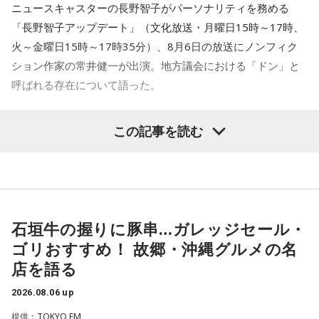
ニュースキャスターの長野智子がパーソナリティを務める
大阪公演の前の日もお仕事だったんですけど、そのお仕事が
「長野智子アップデート」（文化放送・月曜日15時～17時、
終わったらすぐ大阪に帰って、ちょっとだけ（愛猫の）まろ
火～金曜日15時～17時35分）、8月6日の放送にノンフィク
んにも会えたんですよ。それで、その次の日にライブをし
ション作家の常井健一が出演。地方議会における「ドン」と
て、家族が観に来てくれて、帰ったという大阪ライフでした
ね。
呼ばれる存在について語った。
「551」のCMのモノマネもやらせていただいたんですよ。
鈴木敏夫（文化放送解説委員）
「福岡県議会で浮上した、議
この記事を読む
「551の豚まんがあるとき？ ないとき？」っていうCMがある
長ポストをめぐる現金授受疑惑です。その渦中にいる藏内勇
んですけど、それの乃木坂46バージョンをみんなでやりたく
夫議長は県議10期を重ね、全国都道府県議会議長会の会長で
て、「私が『乃木坂があるとき！』って言ったら喜んで、
『乃木坂がないとき……』って言ったら悲しんでください！」
もあります。国政に影響を及ぼす地方のドンとして知られて
っていうのをアンコールでやったんです（笑）。
います」
石垣牛の握りに豚串…ガレッジセール・
リスナーちゃんはそのことを言ってくれていて、それも楽し
常井健一
「『ドン』はスペイン語に由来する外来語です。ボ
かった！ 私も大阪に行く前から「みんなでやれたら楽しいだ
ゴリおすすめ！ 故郷・沖縄グルメの名
スよりもさらにスケールの大きな権力者を示す言葉として定
ろうな」と思っていたから、そういうこともできて楽しかっ
店を語る
たですね！ 来てくれてありがとう！
着しました。いま、ドンとして注目されるのが福岡県議会の
藏内議長。福岡県内には一昔前から『福岡三国志』という言
2026.08.06 up
----------------------------------------------------
葉がありまして。現在は麻生太郎さん、武田良太さん、そし
提供：TOKYO FM