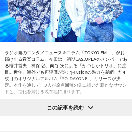
と気になる」を試してみるくらいで十分です。今日は行って
レコーディングでは、メンバーがそれぞれの演奏環境で個別
みたいお店や場所を一つ探して、誰かを誘ってみてくださ
に収録する手法を採用。各パートを緻密に構築することで、
い。
フュージョンならではの精密なアレンジと、3人それぞれの個
性が際立つ強固なアンサンブルを実現しています。制作を進
【10位】蟹座（かに座）
めるなかでは、かつしかトリオにとっても多くの新たな発見
周りを喜ばせることに一生懸命になりすぎて、自分の楽しみ
や気づきが生まれ、それらが楽曲をさらに発展させる原動力
を忘れていないか確認したい日。今日は誰かのためではなく
となっていきます。メンバーそれぞれが培ってきた経験と感
「私が嬉しいから」を選んでみてください。今夜は自分だけ
性を持ち寄りながら、これまでにないアプローチにも向き合
ラジオ発のエンタメニュース＆コラム「TOKYO FM＋」がお
の小さなご褒美時間を作ると心が整いそうです。
ったことで、3人の新たな可能性を感じさせる作品へと仕上が
届けする音楽コラム。今回は、初期CASIOPEAのメンバーであ
っています。
る櫻井哲夫、神保 彰、向谷 実による「かつしかトリオ」に注
【11位】山羊座（やぎ座）
目。近年、海外でも再評価が進むJ-Fusionの魅力を凝縮した4
頑張ることが当たり前になっているなら、今日は少し力を抜
◆多彩な楽曲が描き出す、旅のようなアルバム体験
枚目のオリジナルアルバム『SO-DAYONE !』リリースが決
いてみて。成果を出すことだけが人生の豊かさではありませ
定。本作を通して、3人が原点回帰の先に描いた新たなサウン
ん。楽しい、心地いいという感覚を取り戻すことで次の流れ
収録曲には、疾走感あふれる「Twilight Run」、軽快なカッ
ドと、進化を続ける現在地に迫ります。
が見えてきます。今日は仕事を早めに切り上げて好きなこと
ティングが印象的なタイトル曲「SO-DAYONE !」、スリリン
をして過ごして。
グなハイスピード・フュージョンを展開する「Cobalt
この記事を読む
Express」など、かつしかトリオの魅力を存分に味わえる楽
【12位】蠍座（さそり座）
曲が並びます。さらに、メンバーにとって恩師ともいえる作
かつしかトリオ（左から：櫻井哲夫、神保 彰、向谷 実）
心の奥で「もうこのままでは違う」と感じていたことが浮か
曲家・村井邦彦から提供された「Paris-Nice」も収録。洗練
び上がるかもしれません。でも、それは生き方を変えるため
された美しいメロディが、アルバムに上質な彩りを添えてい