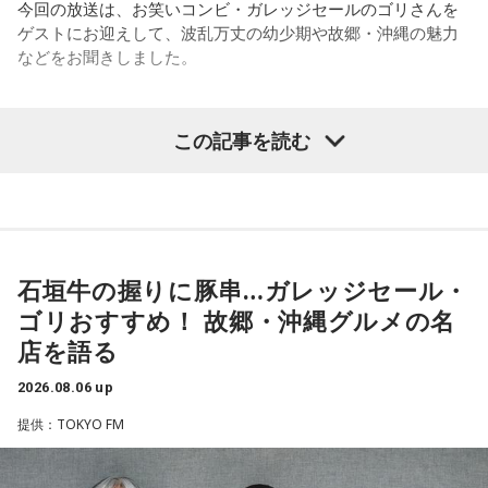
今回の放送は、お笑いコンビ・ガレッジセールのゴリさんを
です。藏内さんって県議10期。40年近く県議会にいるわけで
ゲストにお迎えして、波乱万丈の幼少期や故郷・沖縄の魅力
す」
などをお聞きしました。
長野
「10期。ほう」
この記事を読む
（左から）パーソナリティの小山薫堂、ゴリさん、宇賀なつ
常井
「どの知事、どの県庁幹部よりも古株になります。議会
み
では自民党から共産党まで長年の付き合いがあって、気心が
知れているんですね。そうなると影響力が及ぶのは公共事業
◆“笑いは武器”と気づいた少年時代
や予算だけではない。県内すべての選挙で誰に自民党の公認
や推薦を出すのか、という決定権を握っている。あとは役
石垣牛の握りに豚串…ガレッジセール・
ゴリさんは、1972年沖縄県那覇市生まれ。沖縄の本土復帰か
人、教職員、警察署員といった地方公務員の人事にも影響力
らわずか1週間後に生まれた“復帰っ子”です。1995年に中学時
ゴリおすすめ！ 故郷・沖縄グルメの名
を発揮することがあります」
代の同級生・川田広樹さんとガレッジセールを結成し、バラ
店を語る
エティ番組などで人気を集めました。2006年からは映画監督
としても活動。2019年公開の映画「洗骨」はモスクワ国際映
長野
「はい」
2026.08.06 up
画祭に出品されるなど国内外で高い評価を受け、日本映画監
提供：TOKYO FM
督協会新人賞を受賞しました。また、「おきなわ新喜劇」の
常井
「人事の季節になるとドンの自宅に行列ができる、と言
旗揚げやYouTube「ゴリ★オキナワ」などを通じて、故郷・
われるんですね。別の地域で聴いた話ですが、ドンの家に入
沖縄の魅力を発信し続けています。