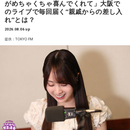
がめちゃくちゃ喜んでくれて」大阪で
TCC Therapy Parkは「馬を救い、人を助ける」をコンセプト
のライブで毎回届く“親戚からの差し入
に、競走馬として活躍した後、ケガやさまざまな事情によっ
れ”とは？
て引退を余儀なくされた馬たちの新たな居場所を提供する施
設。引退後すぐに次の活躍先が決まらない馬たちの受け皿と
2026.08.06 up
して、全国の乗馬施設に繋げたり、ホースセラピーで活躍す
提供：TOKYO FM
る道を探すなど、馬たちの“第二の馬生”を支えている。
施設で話を聞いた菅井は、「そういう場所があってよかった
な、素晴らしい素敵な取り組みだなと実際に行かせていただ
いて思いました」と感想を述べ、競走生活を終えた馬たちが
新たな役割を得られる環境の大切さを実感したという。
また、菅井は競馬の仕事をきっかけにTCCの活動を知ったそ
うで、東京都内にある「BafunYasai TCC CAFE」にも訪れた
ことがあるという。そこで新鮮な野菜を味わったり馬関連グ
ッズを購入した経験を紹介し、店舗での利用が馬たちの支援
につながることから、興味を持った人へ足を運ぶことを呼び