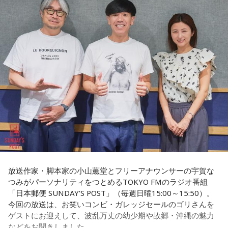
ると、その訪問客は茶封筒を机の上にソッと出します。そし
本土復帰当時の記憶はありませんが、「僕らは“復帰っ子”と言
てドンはポン、ポン、ポン、と手を当てて厚さを確かめる。
われている」と話すゴリさん。両親からは、復帰直後の沖縄
そのままスーッと返す。返された側は帰りがけ、広いお庭の
の活気や、ドルから円への切り替えをめぐる混乱を聞いて育
中にあるお社に両手を合わせ、賽銭箱に封筒を置いていく、
ちました。なかでも「『円になったほうがお金が減る』と文
と。こういう逸話がまことしやかに語られること自体が、ド
句を言っていた」というエピソードは、当時ならではの出来
事として印象に残っているそうです。
ンの権力を大きくしているんですね。直接、命令しなくても
周りが勝手に忖度して動く、というのがドンの世界です」
小学生の頃に、「旅行に行こう」と言われて沖縄を離れ、大
阪へ。しかし翌朝、父親の姿はなく、「今日からおじさんと
長野
「こういうドンが全国にいる、というわけですね」
おばさんと暮らすんだよ」と告げられます。「映画みたいな
嘘みたいな話で」と振り返るように、突然始まった新生活に
戸惑い、転校先でも誰とも話せない日々が続きました。
常井
「福岡って大物議員がたくさんいました。その中で藏内
さんはどういう位置づけか。麻生さん、武田さん、かつては
孤独を感じるなかで、「何かしなきゃ」との思いから、クラ
古賀誠さん、山崎拓さん、村上正邦さん、といった方も。大
放送作家・脚本家の小山薫堂とフリーアナウンサーの宇賀な
スの人気者の行動を観察。「面白いことをやると人が集ま
つみがパーソナリティをつとめるTOKYO FMのラジオ番組
物が同じ県内にたくさんいることが、ドンを生み出す第2の条
る」という気づきを得て、掃除の時間に机の上で松田聖子さ
「日本郵便 SUNDAY’S POST」（毎週日曜15:00～15:50）。
件です」
んの「青い珊瑚礁」を歌いながら一発芸を披露。最初は教室
今回の放送は、お笑いコンビ・ガレッジセールのゴリさんを
が静まり返ったものの、その後は「あんなに無口だった転校
ゲストにお迎えして、波乱万丈の幼少期や故郷・沖縄の魅力
生が急に変なことをやり出した」と話題になり、「お前、お
長野
「はい」
などをお聞きしました。