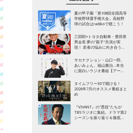
夏の甲子園「第108回全国高等
学校野球選手権大会」高校野
球の試合はradikoで聴こう！
三四郎×トヨタ自動車・豊田章
男会長 夢の"親子"共演が実
現！ 若者の悩みに向き合うポ
ッドキャスト番組が始動
サカナクション・山口一郎、
あいみょん、福山雅治…本当
に面白いラジオ番組【アーテ
ィスト編】
タイムフリー30で聴ける！
2026年7月のオススメ番組まと
め
『VIVANT』の"悪役"たちが
TBSラジオに集結。ドラマ第2
シーズンを振り返り＆徹底考
察！