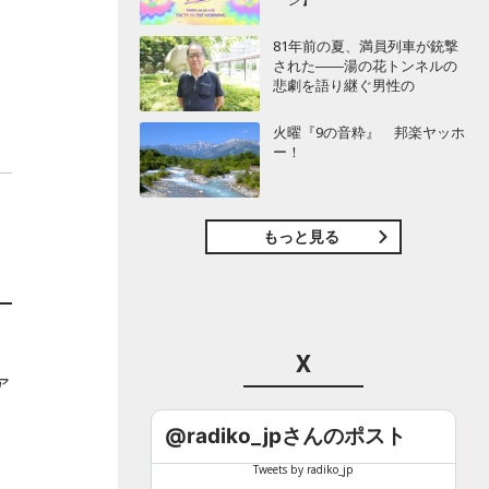
81年前の夏、満員列車が銃撃
された――湯の花トンネルの
悲劇を語り継ぐ男性の
火曜『9の音粋』 邦楽ヤッホ
ー！
もっと見る
、
X
ア
@radiko_jpさんのポスト
Tweets by radiko_jp