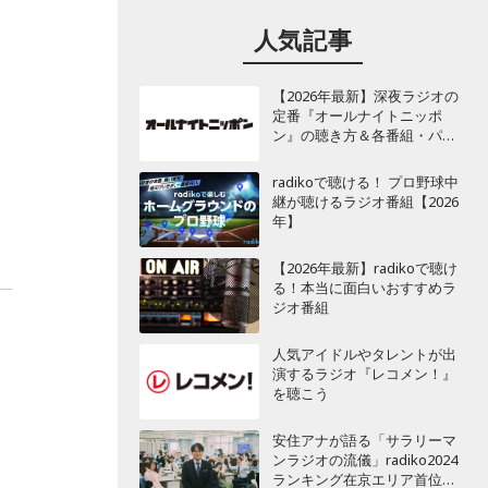
人気記事
わ
【2026年最新】深夜ラジオの
定番『オールナイトニッポ
ン』の聴き方＆各番組・パー
ソナリティ一覧
radikoで聴ける！ プロ野球中
継が聴けるラジオ番組【2026
年】
【2026年最新】radikoで聴け
る！本当に面白いおすすめラ
ジオ番組
人気アイドルやタレントが出
演するラジオ『レコメン！』
を聴こう
安住アナが語る「サラリーマ
ンラジオの流儀」radiko2024
ランキング在京エリア首位