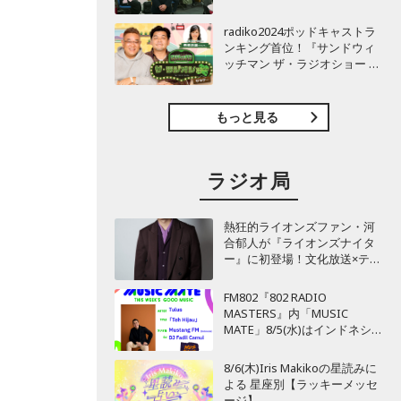
TBSラジオ『安住紳一郎の日
曜天国』インタビュー
radiko2024ポッドキャストラ
ンキング首位！『サンドウィ
ッチマン ザ・ラジオショー サ
タデー』インタビュー
もっと見る
ラジオ局
熱狂的ライオンズファン・河
合郁人が『ライオンズナイタ
ー』に初登場！文化放送×テレ
ビ埼玉がライオンズ応援で再
び強力タッグも！
FM802『802 RADIO
MASTERS』内「MUSIC
MATE」8/5(水)はインドネシア
のMUSIC MATEが登場！
8/6(木)Iris Makikoの星読みに
よる 星座別【ラッキーメッセ
ージ】