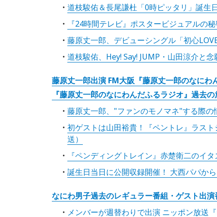
道枝駿佑＆長尾謙杜「0時ピッタリ」誕生日に
『24時間テレビ』ポスタービジュアルの秘密
藤原丈一郎、デビューシングル「初心LOVE
道枝駿佑、Hey! Say! JUMP・山田涼介
藤原丈一郎出演 FM大阪『藤原丈一郎のなにわ
『藤原丈一郎のなにわんだふるラジオ』過去の
藤原丈一郎、"ファンのモノマネ"する際の情
初ゲストは山田裕貴！『ペントレ』ラストシ
送）
『ペンディングトレイン』赤楚衛二のイタズ
誕生日当日に公開収録開催！ 大西パパからま
なにわ男子過去のレギュラー番組・ゲスト出演
メンバーが週替わりで出演 ニッポン放送『な