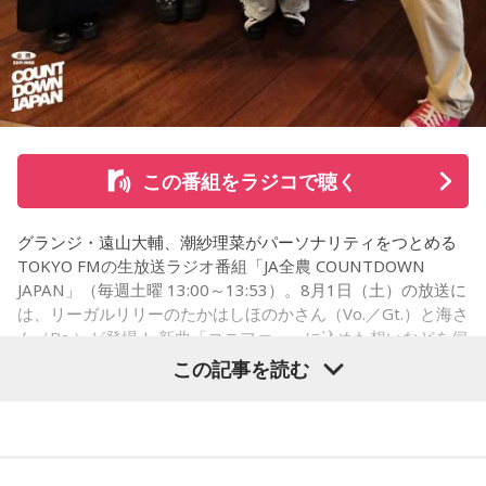
◆新曲「コニファー」に込めた想い
遠山：リーガルリリーは、7月11日（土）に新曲「コニファ
ー」を配信リリースしました。おめでとうございます。
この番組をラジコで聴く
ほのか・海：ありがとうございます。
グランジ・遠山大輔、潮紗理菜がパーソナリティをつとめる
潮：「コニファー」はテレビアニメ「これ描いて死ね」のエ
TOKYO FMの生放送ラジオ番組「JA全農 COUNTDOWN
ンディングテーマとなっています。
JAPAN」（毎週土曜 13:00～13:53）。8月1日（土）の放送に
は、リーガルリリーのたかはしほのかさん（Vo.／Gt.）と海さ
遠山：テレビアニメの楽曲を手がけるのは初めてじゃないよ
ん（Ba.）が登場！ 新曲「コニファー」に込めた想いなどを伺
ね？
いました。
この記事を読む
ほのか：はい。
遠山：この楽曲はどこから作り始めました？
（左から）潮紗理菜、たかはしほのかさん、海さん、遠山大
輔