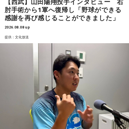
【西武】山田陽翔投手インタビュー 右
こりを和らげる」をテーマに、さまざまな「心のこり」に触
（左から）福田正博さん、藤木直人、高見侑里
肘手術から1軍へ復帰し「野球ができる
れながら、自分自身の想いを見つめ直す機会を届けました。
感謝を再び感じることができました」
なお、この模様は8月11日（火・祝）午前9時00分～10時00
1966年生まれの福田正博さんは、日本人初のJリーグ得点王に
2026.08.08 up
輝き、Jリーグ通算228試合出場93得点を挙げ、日本代表では
分に、文化放送で特別番組として放送します。
提供：文化放送
45試合出場で9ゴールを記録するなど活躍を見せ、1993年に
はW杯アジア地区最終予選にも出場しました。2002年に現役
【特別番組概要】
を引退した後は、サッカー解説者としてメディアでの活動の
■番組名：『田村淳のNewsCLUB「自分自身と話そうの
ほか、講演会やサッカー教室をおこなうなど、自身の経験を
日」』
活かしながら幅広く活動しています。
■放送日時：2026年8月11日（火・祝）午前9時00分～10時
◆「塩貝選手に悪意はなかった」
00分
■出演：田村淳、砂山圭大郎（文化放送アナウンサー）
藤木：決勝トーナメントの相手がブラジルに決まった際、塩
■提供：全日本葬祭業協同組合連合会（全葬連）
貝選手の言葉が切り取られて話題になったというか、ブラジ
ルにちょっと火をつけてしまった部分もあるのかなと思った
のですが。
福田：そうですね。塩貝選手に悪意はなかったと思います
し、素直に自分の気持ちを言っただけなのですが、それをブ