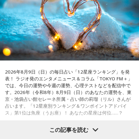
ペナントレースも終盤に差し掛かり、古巣・ヤクルトにとっ
て勝負の夏となる神宮球場の一戦での髙津氏ならではの視点
に注目が集まる。
『ニッポン放送ショウアップナイター』では、今後も60周年
のアニバーサリーイヤーにふさわしい球界のレジェンドたち
がスペシャルゲスト解説者として登場する。さらに、リスナ
ーにとって嬉しい夏の味覚や現金が当たるプレゼント企画も
実施する。
2026年8月9日（日）の毎日占い「12星座ランキング」を発
表！ ラジオ発のエンタメニュース＆コラム「TOKYO FM＋」
では、今日の運勢や今週の運勢、心理テストなどを配信中で
す。2026年（令和8年）8月9日（日）のあなたの運勢を、東
■髙津臣吾 コメント
京・池袋占い館セレーネ所属・占い師の莉瑠（リル）さんが
占います。「12星座別ランキング＆ワンポイントアドバイ
「ショウアップナイター」をお聴きの皆さま、ご無沙汰して
ス」第1位は魚座（うお座）！ あなたの星座は何位……？
おります。
ペナントレース終盤の神宮球場、一つ一つのプレーの重みが
この記事を読む
増す独特の緊張感を、ラジオを通じてお伝えできればと思い