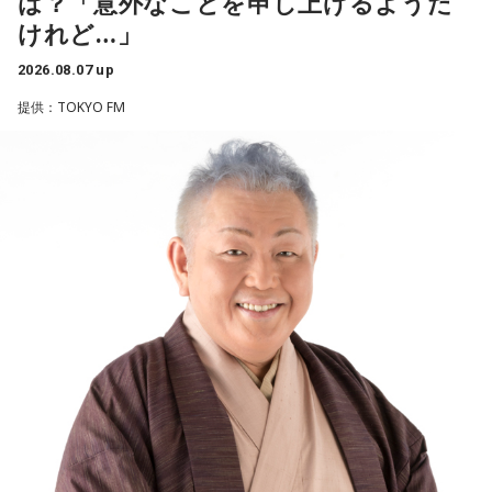
は？「意外なことを申し上げるようだ
り、夫と新しく家を建てるためにも仕事は辞められません。
----------------------------------------------------
潮：「コニファー」はテレビアニメ「これ描いて死ね」のエ
けれど…」
仕事がつらいからこそ私生活が充実する、幸せになるぞとい
ンディングテーマとなっています。
う気持ちで頑張ろうと思うのですが、患者さんと関わる上で
＜番組概要＞
2026.08.07 up
の心持ちについてアドバイスをいただけないでしょうか？
番組名：JA全農 COUNTDOWN JAPAN
遠山：テレビアニメの楽曲を手がけるのは初めてじゃないよ
提供：TOKYO FM
放送エリア：TOKYO FMをはじめとする、JFN全国38局ネッ
ね？
＜江原からの回答＞
ト
放送日時：毎週土曜 13:00～13:53
ほのか：はい。
――患者からの暴言や暴力に心が折れそうになりながらも、
パーソナリティ：遠山大輔（グランジ）、潮紗理菜
過酷な現場で奮闘する看護師の相談に対し、江原は「意外な
番組Webサイト：
https://www.tfm.co.jp/countdownjapan/
遠山：この楽曲はどこから作り始めました？
ことを申し上げるようだけれど……」と前置きした上で、具体
番組公式X：
@JA_CDJ
的なアドバイスを提示しました。
ほのか：「これ描いて死ね」は、マンガを描くことを題材に
した作品なんですけど、まずは原作を読みました。それで、0
江原：私はね、ちょっと意外なことを申し上げるようだけれ
から1にするときに、心のなかで薪をくべて火種を燃やしてい
ど、「体力」だと思います。やっぱり、ちゃんと食べて、よ
く。そして、風が吹いてめちゃめちゃ燃えていくみたいな。
く寝る。で、やっぱり看護師さんって不規則でしょう？ 夜勤
そういったものを絶やさずに「自分だけでやっていくぞ！」
とかね。いろいろとシフトがあるから、身体のコンディショ
みたいな気持ちと、私がお家で音楽を作っているとき
ンを持っていくのがとっても大変だと思うの。
の……“色”かな？ その色がすごく一致している部分があったの
で、今回はアニメのエンディングテーマとして曲を書かせて
これ、ばかにならなくて、私、いつもフィジカルとスピリチ
もらったんですけど、結構パーソナルな部分が出た作品にな
ュアルというものは、いつも同じく同等に思わなきゃダメだ
りました。