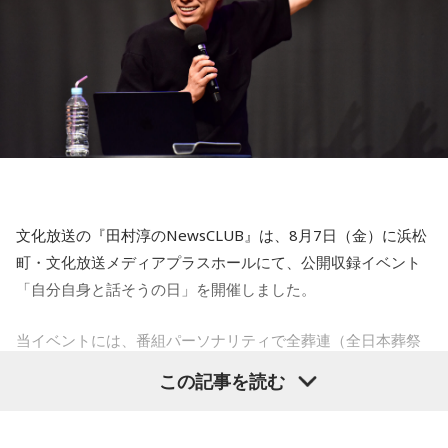
【5位】牡牛座（おうし座）
趣味や友達付き合いが活発な運気です。今日は心の充実感を
感じやすい日なので、好きなことをとことん楽しみましょ
う。ラッキーアイテムは、炭酸水。
【6位】乙女座（おとめ座）
人付き合いが好調で、楽しいことが広がっていくような運気
です。今日は色々な人と積極的にコミュニケーションをとっ
ていきましょう。
文化放送の『田村淳のNewsCLUB』は、8月7日（金）に浜松
【7位】牡羊座（おひつじ座）
町・文化放送メディアプラスホールにて、公開収録イベント
マイペースに過ごせると良い日です。今日は部屋の片付けを
「自分自身と話そうの日」を開催しました。
したり、書類の整理をしたり、身の回りの整理を心掛けて過
ごしてみましょう。
当イベントには、番組パーソナリティで全葬連（全日本葬祭
業協同組合連合会）のフューネラルアンバサダーも務める田
【8位】天秤座（てんびん座）
この記事を読む
仕事運が好調な日。今日がお休みの人も忙しさが目立ちそう
村淳と、アシスタントの砂山圭大郎アナウンサーが登壇。
です。優先順位を確認し、1つひとつ丁寧に進めていくことを
「自分自身と話そう」をテーマに、“これまでの人生”を肯定し
心がけてみましょう。