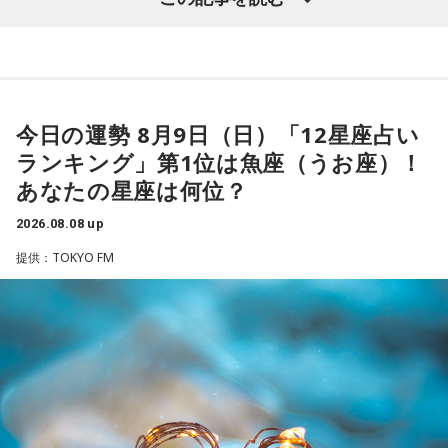
髙津は1990年代から2000年代にかけて伝家の宝刀・シンカ
ーを武器にヤクルトスワローズの絶対的守護神を担い、選手
として5度のリーグ優勝、4度の日本一に貢献した。メジャー
でも活躍し日米通算313セーブをマーク。指導者としては、6
今日の運勢 8月9日（日）「12星座占い
シーズン、ヤクルトの監督を務め、前年最下位からの日本
ランキング」第1位は魚座（うお座）！
一、球団初のリーグ連覇を成し遂げた。
あなたの星座は何位？
選手としても指揮官としてもヤクルトが誇る球界のレジェン
2026.08.08 up
ドといえる髙津が8月15日（土）に神宮球場で行われる「ヤ
提供：TOKYO FM
クルト×DeNA」に『ニッポン放送ショウアップナイター』の
スペシャルゲスト解説として登場する。現役時代は『ニッポ
ン放送ショウアップナイター』の事前情報番組でレギュラー
出演コーナーを持つなど、ニッポン放送リスナーにはお馴染
みの髙津だが、『ニッポン放送ショウアップナイター』で解
説を務めるのは2013年以来、13年ぶりとなる。