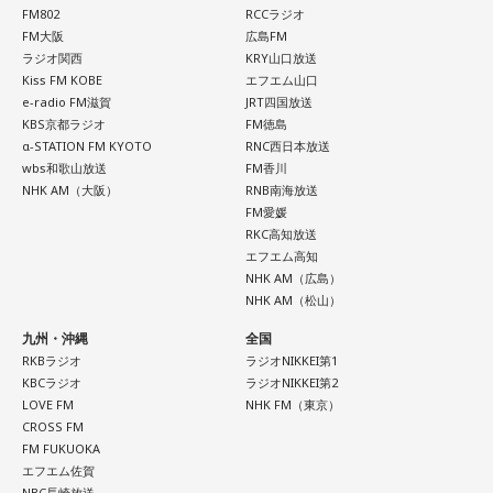
ょう。
FM802
RCCラジオ
FM大阪
広島FM
ラジオ関西
KRY山口放送
■監修者プロフィール：草彅健太（くさなぎ・けんた）
Kiss FM KOBE
エフエム山口
東京池袋占い館セレーネ所属。メンタルケアカウンセラー。
e-radio FM滋賀
JRT四国放送
鑑定件数は若い女性を中心に7,000件を超え、占いイベントや
KBS京都ラジオ
FM徳島
アプリの監修も手がける。また、イベントMCや声優としての
α-STATION FM KYOTO
RNC西日本放送
活動もしており、芸能関係者からの依頼も多い。
wbs和歌山放送
FM香川
Webサイト：
https://selene-uranai.com/
NHK AM（大阪）
RNB南海放送
YouTube：
https://youtu.be/UHrZuZcHTj4
FM愛媛
RKC高知放送
エフエム高知
NHK AM（広島）
NHK AM（松山）
九州・沖縄
全国
RKBラジオ
ラジオNIKKEI第1
KBCラジオ
ラジオNIKKEI第2
LOVE FM
NHK FM（東京）
CROSS FM
FM FUKUOKA
エフエム佐賀
NBC長崎放送