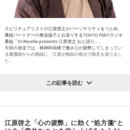
海：アニメでは、マンガ大好きな女の子が、同人誌とかを売
まで作ってきたライブでやる曲やバンドでやる曲の作り方と
るようなイベントに行って「自分でも描けるんだ！」と思っ
は全然違って……ドラマの映像にいかに没頭させるかが重要と
て、そこから自分で描き始めるんですけど、それが私自身の
いうか。リーガルリリーでは、音楽を聴いてほしくて作って
音楽体験とすごくつながっていて。
いるんですけれど、ドラマの音楽は、映像を観てもらわない
スピリチュアリストの江原啓之がパーソナリティをつとめ、
といけないので、逆に聴いてもらったらダメなんですよ。だ
番組パートナーの奥迫協子とお送りするTOKYO FMのラジオ
「あ、自分もバンドできるんだ」みたいな、そういうときの
から、音楽を通して真逆な作り方を体験できて、めちゃめち
番組「Dr.Recella presents 江原啓之 おと語り」。
ワクワク感のようなものが、いろんな不安や葛藤を飛び越え
ゃ面白かったです。
今回の放送では、精神科病棟で働き心が疲弊してしまってい
ちゃうみたいな、そういうバイタリティのある曲だなと思い
る看護師からの相談に、江原が独自の視点で助言を送りまし
ます。歌詞は自分と向き合っている部分も結構あるんですけ
た。
ど、音像がかなり爽やかなので、そういうものを飛び越えて
（左から）たかはしほのかさん、海さん
いくような“若さ”をすごく感じました。
パーソナリティの江原啓之
この記事を読む
次回8月8日（土）の放送は、シンガーソングライター・バー
チャルYouTuberのぼっちぼろまるさんをゲストに迎えてお届
◆新曲「コニファー」に込めた想い
けします。
＜リスナーからの相談＞
遠山：リーガルリリーは、7月11日（土）に新曲「コニファ
私は精神科病棟で看護師として働いています。幻覚や妄想に
----------------------------------------------------
ー」を配信リリースしました。おめでとうございます。
より精神症状が不安定な患者さんから、暴言や暴力を振るわ
この日の放送をradikoタイムフリーで聴く
れることがあります。病気だからと割り切って仕事に就いて
※放送エリア外の方は、プレミアム会員の登録でご利用いた
江原啓之「心の疲弊」に効く“処方箋”と
ほのか・海：ありがとうございます。
いるのですが、心が疲れてきています。私生活は充実してお
だけます。