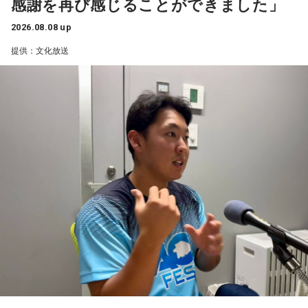
感謝を再び感じることができました」
と塩貝選手のコメントを（起爆剤として）使うことが可能な
山田「活きていると思います。ウエイトトレーニングなどで
んですよ。そういう意味でも、利用されてしまうものを提供
身体作りができたと思うので、結果を出さないといけないと
2026.08.08 up
しないほうが良かったなと僕は思っています。
ころで出せたというのはよかったと思います」
提供：文化放送
とはいえ、塩貝選手とはW杯が終わったときに違うところで
会いましたけど、本当に純粋なんですよ。全然悪気がないと
――2月の南郷キャンプ終盤で右肘痛が発覚した時の心境を教
いうか。ただ、プロの選手としてそこまで考えてコメントす
えてください。
るべきだったかなとは思います。
山田「痛かったですし、手術のタイミングはすごく悩んだの
ですが、3月9日に手術をさせていただいた。痛いままプレー
でもまだ若いですから。森保監督は“リバウンドメンタリテ
をしていても成績も上がらないですし、自分としても不安を
ィ”という言葉をよく使いますけど、何かうまくいかなかった
後のリアクションがすごく重要で、今後そこを塩貝選手は試
抱えながらプレーをするのは嫌だったので、できるだけ早く
されるのかなと思いますし、その期待に応えるだけのものを
手術をして、早く復帰ができるようにというので決断しまし
持っている選手だと思いますから、良いエネルギーに変えて
た」
もらいたいなと思います。
――以前から痛みはあったのでしょうか？
----------------------------------------------------
この日の放送をradikoタイムフリーで聴く
山田「痛みがない範囲でできていたのですが、痛みの場所が
※放送エリア外の方は、プレミアム会員の登録でご利用いた
動いてしまって、数ミリでも痛みの場所が動くだけで痛みが
だけます。
変わってくるので」
----------------------------------------------------