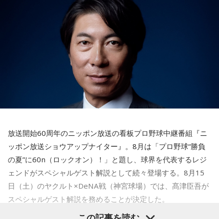
放送開始60周年のニッポン放送の看板プロ野球中継番組『ニ
ッポン放送ショウアップナイター』。8月は「プロ野球“勝負
の夏”に60n（ロックオン）！」と題し、球界を代表するレジ
ェンドがスペシャルゲスト解説として続々登場する。8月15
日（土）のヤクルト×DeNA戦（神宮球場）では、髙津臣吾が
スペシャルゲスト解説を務めることが決定した。
この記事を読む