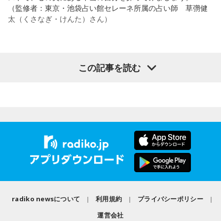
それは、例えばご病気の方とかはダメだとか、そういう風に
●江原啓之 今夜の格言
（監修者：東京・池袋占い館セレーネ所属の占い師 草彅健
差別しているわけではなくてね。私達、コンディションが良
「フィジカルはスピリチュアルの基本です」
太（くさなぎ・けんた）さん）
いと心のコンディションも良くなりません？ やっぱり、寝不
足のときってちょっとネガティブになっちゃったり、笑顔が
＜番組概要＞
ちょっと欠けちゃったりね。
番組名：Dr.Recella presents 江原啓之 おと語り
放送日時：TOKYO FM／FM 大阪 毎週日曜 22:00～22:25、エ
【質問】
この記事を読む
やっぱり、この世に生きている限りは、フィジカルなことっ
フエム山陰 毎週土曜 12:30～12:55
山奥の大きなダムを見学しているあなた。
てすごく大事なんですよね。だから、よりスピリチュアルを
出演者：江原啓之、奥迫協子
目の前には、たっぷりと水をたたえた巨大なダムがそびえて
発揮したいと思う場合には、フィジカルをとても大切にする
番組Webサイト：
https://www.tfm.co.jp/oto/
います。
ということが大事だと思うんですよね。
その景色を眺めていると、あなたはふとあることが気になり
ました。
――精神力を支えるのは徹底した体調管理であると説く江
さて、あなたが気になったのはどんなことですか？
原。さらに、日常生活におけるコンディションづくりの重要
次の中から近いものを1つ選んでください。
性を語ります。
1． 水がこぼれてしまうことはないのか
江原：やっぱり、集中力が欠けちゃうしね。だからご飯を食
2． こんなに水は必要なのか
べて、新しいお家を建てればまたよく寝られたりすると思う
3． ひび割れなど壊れる心配はないか
けれど、そういう風な自分自身のメンテナンスというか、そ
4． どうやって放水しているのか
radiko newsについて
利用規約
プライバシーポリシー
れを大事にして、コンディションを常に最高に整えるという
ことであれば、もしかしたら悩んでいた時期は体調が不安定
【解説】
運営会社