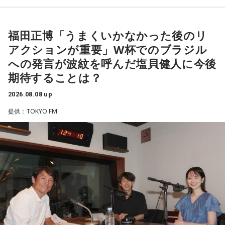
ながら“これからの生き方”を考える時間を、来場者とのやり取
りを交えながらお届けしました。
【9位】双子座（ふたご座）
金運が好調です。今日はお金に関する見直しや、将来のため
福田正博「うまくいかなかった後のリ
に必要なことについて考えてみましょう。ラッキーアイテム
昨年に続き2回目の開催となる本イベントは、参加者が自分自
アクションが重要」W杯でのブラジル
はコーヒー。
身を見つめ直す2つのコーナーで展開。「自分への表彰状を送
への発言が波紋を呼んだ塩貝健人に今後
ろう」のコーナーでは、大きな成功でなくても「自分、本当
【10位】獅子座（しし座）
期待することは？
によく頑張ったな」と思えるこれまでの出来事を、“自分への
内省がテーマの日です。今日はこれまでを振り返って色々な
ことを見直してみましょう。スマホのデータの整理をした
表彰状”という形で来場者から募集・紹介。自身の記憶を改め
2026.08.08 up
り、不要に感じるものは手放してみるのもおすすめです。
て言葉にすることで、人生をじっくりと見つめ直す時間とな
提供：TOKYO FM
りました。
【11位】水瓶座（みずがめ座）
日頃の疲れを癒しましょう。今日はマッサージを受けたり、
続く「人生の最後に流したい私のエンディング曲」のコーナ
心と身体のメンテナンスを意識しましょう。たくさん睡眠を
取ってリフレッシュするのも良さそうです。
ーでは、来場者が選んだ“人生の最後に流したい一曲”にまつわ
る思い出を紹介。音楽を通してこれまでの人生を振り返りな
【12位】射手座（いて座）
がら、これからの“自分らしい生き方”を考える時間を共有しま
心のモヤモヤが目立つような日です。今日は頑張らず、1人の
した。田村は、人生の最後に流したい曲について、「お葬式
時間を大切にしたり、のんびり過ごす時間を持つようにしま
で流す曲は決めている。しかも自分の声で流したいと思っ
しょう。