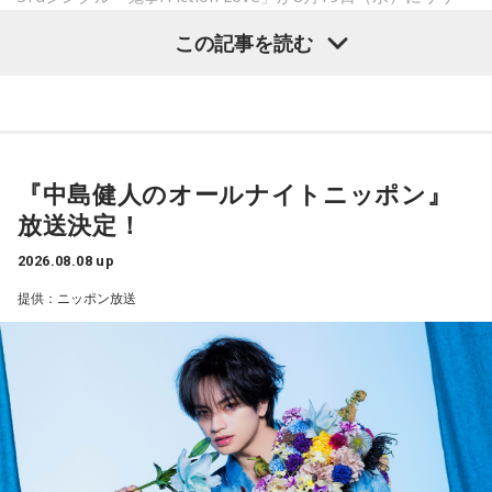
投げたのは7月11日でした。リハビリはうまくいったという
スされることを記念して、中島健人が通称“1部”のパーソナリ
この記事を読む
ことでしょうか？
ティを初めて担当する。番組では、新曲「鬼事/Fiction
山田「トレーナーさんのおかげでうまくいったと思います」
Love」の話はもちろん、新曲にまつわるテーマでリスナーか
らメールを募集したり、中島の愛に溢れた遊戯王トークも披
――想定通りにいったということですね。
露する予定。（メールの締切は8月14日（金）正午）
山田「順調にいくのも難しくて、リハビリをしていく上でエ
『中島健人のオールナイトニッポン』
ラーが出たり、身体との感覚がつながりずらかったりするな
盛りだくさんの内容でお届けする一夜限りの特別番組『中島
放送決定！
かで、本当にトレーナーさんのおかげでうまくやっていただ
健人のオールナイトニッポン』は8月14日(金)25時からニッポ
きました」
ン放送をキーステーションに全国ネットで放送。
2026.08.08 up
提供：ニッポン放送
――石垣島で自主トレをともにした後輩である篠原響投手の
活躍をどうご覧になられましたか？
■募集メール
山田「球速がすごくて、僕も追いつけるように頑張ります」
◎メールテーマ『鬼事』
――オールスターゲームの前に1軍へ復帰しました。ここまで
TVアニメ『逃げ上手の若君』第2期オープニングテーマ「鬼
2試合に登板してみていかがですか？
事」。中島健人はこの「鬼事」を「日々のイラッとした出来
山田「自分の持ち味が出せて抑えられることができたので、
事」や「心がザワザワした、モヤモヤした事」を表す言葉と