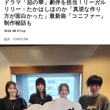
※ メールの件名は「決闘」でお願いします。
ドラマ「惡の華」劇伴を担当！リーガル
盛りだくさんの内容でお届けする一夜限りの特別番組『中島
リリー・たかはしほのか「真逆な作り
健人のオールナイトニッポン』は8月14日(金)25時からニッポ
◎「中島健人イメージランキング」
方が面白かった」最新曲「コニファー」
ン放送をキーステーションに全国ネットで放送。
街の人に調査したら、中島健人が1位にランクインしそうな
制作秘話も
「ランキングのタイトルだけ」を送ってきてください。
2026.08.07 up
■募集メール
＜例＞
提供：TOKYO FM
・家の照明、指パッチンで消してそうランキング
◎メールテーマ『鬼事』
・コンビニで「温めますか？」とか「レジ袋はいります
TVアニメ『逃げ上手の若君』第2期オープニングテーマ「鬼
か？」とか聞かれる前に全部先に言ってきそうな男ランキン
事」。中島健人はこの「鬼事」を「日々のイラッとした出来
グ
事」や「心がザワザワした、モヤモヤした事」を表す言葉と
・渋谷のギャル1000人に聴きました「愛用してるタブレット
してカジュアルに使っています。そんな、あなたの周りで起
端末めっちゃデカそう」ランキング
きた「鬼事」を教えてください。
こんな感じで、中島健人を1位にランクインさせてください。
中島健人が、どう立ち回ればよかったのか手を差し伸べま
す。
※ メールの件名は「ランキング」でお願いします。
■番組タイトル：ニッポン放送『中島健人のオールナイトニッ
※ メールの件名は「鬼事」でお願いします。