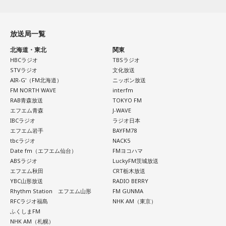
だったかもしれない。だって、普段だったら前向きにいける
この心理テストでわかることは、あなたの「我慢しすぎ・自
ところが、何かふと不安になっちゃったりするでしょう。
己主張ニガテ度」です。
放送局一覧
例えば、小さいお子さんがいるときって、やっぱり楽しいけ
ダムの水は「溜め込んだ本音や感情」を暗示しています。ダ
れど身体がついていけないときって、ちょっと子育てが憂鬱
ムの何が気になったかで、あなたがなぜ言いたいことを飲み
北海道・東北
関東
になったりする時って出ちゃうじゃないですか。子どもの元
込んでしまうのか……その理由と、我慢の深さがわかります。
HBCラジオ
TBSラジオ
気な「キャー！」というのも、元気なときには「もう！」と
STVラジオ
文化放送
いうくらいで済むけれど、頭が痛いときはキツイもんね。そ
AIR-G'（FM北海道）
ニッポン放送
【解答】
ういうことなんですよね。
FM NORTH WAVE
interfm
RAB青森放送
TOKYO FM
1．こぼれてしまわないか……我慢しすぎ度90％
エフエム青森
J-WAVE
自分の体力、コンディション。「元気」の「気」は中がお米
限界が気になったあなた。本音をギリギリまで溜め込んでい
IBCラジオ
ラジオ日本
（氣）だから、しっかり食べて、元気をつけていってくださ
ませんか。「嫌われるかも」という不安から、言葉を飲み込
エフエム岩手
BAYFM78
い。それも、仕事のうちです。
み続けてきたのでは。でも、あなたが少し本音を見せても、
tbcラジオ
NACK5
大切な人は離れていきません。小さな「イヤ」から、言葉に
Date fm（エフエム仙台）
FMヨコハマ
してみましょう。
ABSラジオ
LuckyFM茨城放送
パートナーの奥迫協子、パーソナリティの江原啓之
エフエム秋田
CRT栃木放送
2．こんなに必要なのか……我慢しすぎ度45％
YBC山形放送
RADIO BERRY
Rhythm Station エフエム山形
FM GUNMA
水の価値を気にしたあなた。裏を返せば、自分の意見に「言
RFCラジオ福島
NHK AM（東京）
うほどの価値があるのかな」と、自信を持てずにいるのかも
●江原啓之 今夜の格言
ふくしまFM
しれません。しかし、あなたの考えには、ちゃんと意味があ
「フィジカルはスピリチュアルの基本です」
NHK AM（札幌）