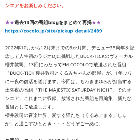
ンエアをお楽しみください。
★
★
過去13回の番組blogをまとめて再掲
★★
https://cocolo.jp/site/pickup_detail/2489
2022年10月から12月末までの3か月間、デビュー35周年を記
念して人生初のラジオDJに挑戦したBUCK-TICKのヴォーカル
櫻井敦司。13回にわたってFM COCOLOで放送された番組
『BUCK-TICK 櫻井敦司とくるみちゃんの部屋』が、1年ぶり
に一夜の復活を遂げます。今回は、ちわきまゆみが担当する
土曜夜の番組『THE MAJESTIC SATURDAY NIGHT』でのオ
ンエア。これまでに収録、放送された番組を再編集、新たな
番組として放送します。
櫻井敦司の音楽世界、愛する猫たち（くるみ／まる／しゅ
が）と過ごすひととき・・・どうぞご一緒に。