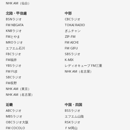
ります。肩の力を抜いて、まずは思ったことを口にする練習
NHK AM（仙台）
から。
＜番組概要＞
番組名：Dr.Recella presents 江原啓之 おと語り
北陸・甲信越
中部
3．壊れる心配はないか……我慢しすぎ度70％
BSNラジオ
CBCラジオ
放送日時：TOKYO FM／FM 大阪 毎週日曜 22:00～22:25、エ
ダムが壊れないか気になったあなた。対立することで関係が
FM NIIGATA
TOKAI RADIO
フエム山陰 毎週土曜 12:30～12:55
KNBラジオ
ぎふチャン
壊れるのを恐れ、その場を丸く収めるために本音を飲み込む
出演者：江原啓之、奥迫協子
FMとやま
ZIP-FM
タイプです。ですが、健全なぶつかり合いは、関係をむしろ
番組Webサイト：
https://www.tfm.co.jp/oto/
MROラジオ
FM AICHI
深めるもの。意見を伝えることは、わがままではないと考え
エフエム石川
FM GIFU
てみては。
FBCラジオ
SBSラジオ
FM福井
K-MIX
4．どうやって放水しているのか……我慢しすぎ度20％
YBSラジオ
レディオキューブ FM三重
上手な出し方を気にしたあなた。本音を出そうという意識は
FM FUJI
NHK AM（名古屋）
しっかり持っているので、我慢しすぎは少なめです。ただ、
SBCラジオ
どう言えば角が立たないかを考えすぎて、タイミングを逃す
FM長野
ことも。完璧を意識しすぎず、素直に伝えてみるのがコツで
NHK AM（東京）
NHK AM（名古屋）
す。
近畿
中国・四国
＊
ABCラジオ
BSSラジオ
MBSラジオ
エフエム山陰
我慢できるのは、あなたが優しくて、まわりを思いやれる証
OBCラジオ大阪
RSKラジオ
拠です。あとは少しだけ、自分の本音も大切にしてあげまし
FM COCOLO
ＦＭ岡山