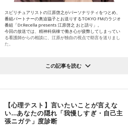
と言っているんです。昔から「健全な身体に健全な精神宿
る」って言いますでしょう？
遠山：自分自身の内面をすごく辿って探っている曲ですよ
スピリチュアリストの江原啓之がパーソナリティをつとめ、
ね？
番組パートナーの奥迫協子とお送りするTOKYO FMのラジオ
それは、例えばご病気の方とかはダメだとか、そういう風に
番組「Dr.Recella presents 江原啓之 おと語り」。
差別しているわけではなくてね。私達、コンディションが良
ほのか：はい。私は「自分自身を分かってみたい」という気
今回の放送では、精神科病棟で働き心が疲弊してしまってい
いと心のコンディションも良くなりません？ やっぱり、寝不
持ちで作品を作っていて、もしかしたら皆さんも何かを作る
る看護師からの相談に、江原が独自の視点で助言を送りまし
足のときってちょっとネガティブになっちゃったり、笑顔が
ときって、自分自身を分かってみたいから作るんじゃないか
た。
ちょっと欠けちゃったりね。
なと思って、そういう曲を作りました。
やっぱり、この世に生きている限りは、フィジカルなことっ
遠山：海ちゃんはどうですか？
パーソナリティの江原啓之
てすごく大事なんですよね。だから、よりスピリチュアルを
この記事を読む
発揮したいと思う場合には、フィジカルをとても大切にする
海：アニメでは、マンガ大好きな女の子が、同人誌とかを売
ということが大事だと思うんですよね。
るようなイベントに行って「自分でも描けるんだ！」と思っ
＜リスナーからの相談＞
て、そこから自分で描き始めるんですけど、それが私自身の
――精神力を支えるのは徹底した体調管理であると説く江
私は精神科病棟で看護師として働いています。幻覚や妄想に
音楽体験とすごくつながっていて。
原。さらに、日常生活におけるコンディションづくりの重要
より精神症状が不安定な患者さんから、暴言や暴力を振るわ
性を語ります。
れることがあります。病気だからと割り切って仕事に就いて
【心理テスト】言いたいことが言えな
「あ、自分もバンドできるんだ」みたいな、そういうときの
いるのですが、心が疲れてきています。私生活は充実してお
ワクワク感のようなものが、いろんな不安や葛藤を飛び越え
い…あなたの隠れ「我慢しすぎ・自己主
江原：やっぱり、集中力が欠けちゃうしね。だからご飯を食
り、夫と新しく家を建てるためにも仕事は辞められません。
ちゃうみたいな、そういうバイタリティのある曲だなと思い
張ニガテ」度診断
べて、新しいお家を建てればまたよく寝られたりすると思う
仕事がつらいからこそ私生活が充実する、幸せになるぞとい
ます。歌詞は自分と向き合っている部分も結構あるんですけ
けれど、そういう風な自分自身のメンテナンスというか、そ
う気持ちで頑張ろうと思うのですが、患者さんと関わる上で