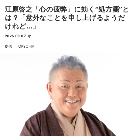
ほのか：「これ描いて死ね」は、マンガを描くことを題材に
江原啓之「心の疲弊」に効く“処方箋”と
した作品なんですけど、まずは原作を読みました。それで、0
から1にするときに、心のなかで薪をくべて火種を燃やしてい
は？「意外なことを申し上げるようだ
く。そして、風が吹いてめちゃめちゃ燃えていくみたいな。
◆“真逆な作り方”で楽曲制作
けれど…」
そういったものを絶やさずに「自分だけでやっていくぞ！」
みたいな気持ちと、私がお家で音楽を作っているとき
リーガルリリーは高校在学時から注目を集め、国内大型ロッ
2026.08.07 up
の……“色”かな？ その色がすごく一致している部分があったの
クフェスにも多数出演するだけでなく、アメリカで開催され
提供：TOKYO FM
で、今回はアニメのエンディングテーマとして曲を書かせて
た世界最大級の音楽フェスティバル「SXSW（サウス・バイ・
もらったんですけど、結構パーソナルな部分が出た作品にな
サウスウエスト）」の出演や中国ツアーの開催など、海外で
りました。
のライブも経験。そのほか、2019年公開の映画「惡の華」で
は主題歌と劇中歌を担当し、今年4月から放送されたテレビド
遠山：自分自身の内面をすごく辿って探っている曲ですよ
ラマ版「惡の華」では、たかはしほのかさんが劇伴を担当。
ね？
そして、今秋には初のアジアツアーの開催が決定していま
す。
ほのか：はい。私は「自分自身を分かってみたい」という気
持ちで作品を作っていて、もしかしたら皆さんも何かを作る
遠山：僕は「惡の華」が好きで、（テレビドラマ版ではW主
ときって、自分自身を分かってみたいから作るんじゃないか
演の）あのちゃんと鈴木福くんがめちゃくちゃ素晴らしかっ
なと思って、そういう曲を作りました。
たですけど、そういうドラマの音楽って、どう作っていく
の？
遠山：海ちゃんはどうですか？
ほのか：私も今回初めて関わらせてもらったんですけど、今