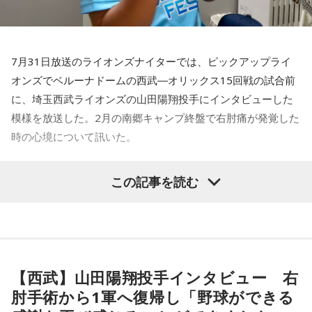
ラジルサイドがうまく切り取って、結果的に彼らのモチベー
ションを上げるような形になってしまったので、それはあま
り良くなかったかなと思います。
7月31日放送のライオンズナイターでは、ピックアップライ
何を言っているかというと、日本とブラジルの力関係は間違
オンズでベルーナドームの西武―オリックス15回戦の試合前
いなくブラジルが上なんですよ。そこで日本サイドが考えな
に、埼玉西武ライオンズの山田陽翔投手にインタビューした
きゃいけないことは、ブラジルに油断してもらう、隙を見せ
てもらうということも1つだと思っていて。
模様を放送した。2月の南郷キャンプ終盤で右肘痛が発覚した
時の心境について訊いた。
去年おこなったブラジルとの親善試合では、日本が2-0から3
点を取ってブラジルに勝っているんです。だけれども、ブラ
――1軍デビューを果たしたプロ3年目の昨シーズンは素晴ら
ジルは対戦相手が決まったときに「オランダじゃなくて良か
この記事を読む
しい成績だったかと思いますが、「求めすぎずに自分のやる
った」と思っていた。日本ということで、少しでも油断して
くれれば、日本にとっては好都合じゃないですか。
べきことをできていた」と振り返りましたね。
山田「チームから与えられた役割をまっとうできたと思うの
ただ、ブラジルの監督の立場からすると、その油断が一番危
で、そこは自分のなかではいい評価をしていた感じです」
険なんです。だから、「去年の親善試合では2-0から逆転され
ているんだ。メンバーは違うかもしれないけれど、日本は力
【西武】山田陽翔投手インタビュー 右
――過去2年の苦労は昨シーズンに活きていたということです
があるんだぞ」と言って、油断しないように警戒させる。そ
肘手術から1軍へ復帰し「野球ができる
して、「お前ら、（日本選手が）こんなことを言ってるぞ」
ね。