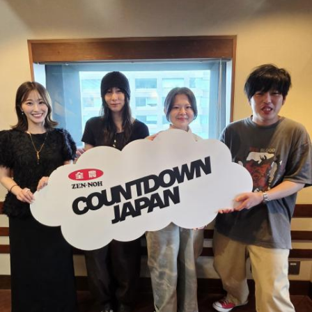
ラマ版「惡の華」では、たかはしほのかさんが劇伴を担当。
そして、今秋には初のアジアツアーの開催が決定していま
す。
遠山：僕は「惡の華」が好きで、（テレビドラマ版ではW主
演の）あのちゃんと鈴木福くんがめちゃくちゃ素晴らしかっ
たですけど、そういうドラマの音楽って、どう作っていく
の？
ほのか：私も今回初めて関わらせてもらったんですけど、今
まで作ってきたライブでやる曲やバンドでやる曲の作り方と
は全然違って……ドラマの映像にいかに没頭させるかが重要と
いうか。リーガルリリーでは、音楽を聴いてほしくて作って
いるんですけれど、ドラマの音楽は、映像を観てもらわない
といけないので、逆に聴いてもらったらダメなんですよ。だ
から、音楽を通して真逆な作り方を体験できて、めちゃめち
ゃ面白かったです。
（左から）たかはしほのかさん、海さん