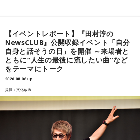
ます。
【1位】魚座（うお座）
よろしくお願いします！
恋愛運が好調で楽しい運気の1日となりそうです。今日は好き
な人に積極的にアプローチをしてみるのも良さそうです。ラ
ッキーカラーは水色。
【イベントレポート】『田村淳の
NewsCLUB』公開収録イベント「自分
【2位】蟹座（かに座）
好調な運気で心地よく過ごせる1日となりそうです。直感が冴
自身と話そうの日」を開催 ～来場者と
「ニッポン放送ショウアップナイター ヤクルト×DeNA」
えやすい運気なので、選択に迷った際は自分の直感を参考に
ともに“人生の最後に流したい曲”など
■放送日時：8月15日（土） 17時50分～試合終了 （延長対
してみてください。
をテーマにトーク
応あり）
【3位】蠍座（さそり座）
■スペシャルゲスト解説：髙津臣吾
2026.08.08 up
学びや成長ができそうな1日です。今日は視野が広がりやすく
■実況：師岡正雄アナウンサー
提供：文化放送
学びが深まりそうです。海外のことに目を向けたり、探究心
■番組X：@showup1242
を大切に過ごしてみましょう。
■ハッシュタグ：#ショウアップナイター #60n
【4位】山羊座（やぎ座）
■メールアドレス：89@1242.com
対人運が好調です。今日は1対1のコミュニケーションが大切
■番組ホームページ：
https://www.1242.com/showup
な日。パートナーや大切な友人と深い話をしたり、普段は話
しづらい話題を取り上げてみたりするには良いタイミングで
す。