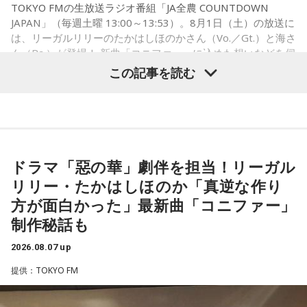
TOKYO FMの生放送ラジオ番組「JA全農 COUNTDOWN
・家の照明、指パッチンで消してそうランキング
JAPAN」（毎週土曜 13:00～13:53）。8月1日（土）の放送に
・コンビニで「温めますか？」とか「レジ袋はいります
は、リーガルリリーのたかはしほのかさん（Vo.／Gt.）と海さ
か？」とか聞かれる前に全部先に言ってきそうな男ランキン
ん（Ba.）が登場！ 新曲「コニファー」に込めた想いなどを伺
グ
いました。
この記事を読む
・渋谷のギャル1000人に聴きました「愛用してるタブレット
端末めっちゃデカそう」ランキング
こんな感じで、中島健人を1位にランクインさせてください。
（左から）潮紗理菜、たかはしほのかさん、海さん、遠山大
輔
※ メールの件名は「ランキング」でお願いします。
ドラマ「惡の華」劇伴を担当！リーガル
リリー・たかはしほのか「真逆な作り
■番組タイトル：ニッポン放送『中島健人のオールナイトニッ
◆“真逆な作り方”で楽曲制作
ポン』
方が面白かった」最新曲「コニファー」
■放送日時：2026年8月14日（金） 25時～27時 （15日
制作秘話も
リーガルリリーは高校在学時から注目を集め、国内大型ロッ
（土）午前1時〜3時）
クフェスにも多数出演するだけでなく、アメリカで開催され
ニッポン放送をキーステーションに全国ネットで放送
2026.08.07 up
た世界最大級の音楽フェスティバル「SXSW（サウス・バイ・
■パーソナリティ：中島健人
提供：TOKYO FM
サウスウエスト）」の出演や中国ツアーの開催など、海外で
■メールアドレス：
kenty@allnightnippon.com
のライブも経験。そのほか、2019年公開の映画「惡の華」で
■番組公式X：@Ann_Since1967
は主題歌と劇中歌を担当し、今年4月から放送されたテレビド
■番組ハッシュタグ：#中島健人ANN