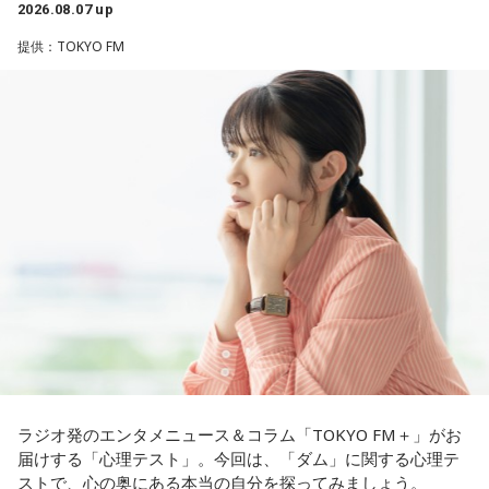
ど、音像がかなり爽やかなので、そういうものを飛び越えて
2026.08.07 up
れを大事にして、コンディションを常に最高に整えるという
の心持ちについてアドバイスをいただけないでしょうか？
いくような“若さ”をすごく感じました。
ことであれば、もしかしたら悩んでいた時期は体調が不安定
提供：TOKYO FM
だったかもしれない。だって、普段だったら前向きにいける
＜江原からの回答＞
次回8月8日（土）の放送は、シンガーソングライター・バー
ところが、何かふと不安になっちゃったりするでしょう。
チャルYouTuberのぼっちぼろまるさんをゲストに迎えてお届
――患者からの暴言や暴力に心が折れそうになりながらも、
けします。
例えば、小さいお子さんがいるときって、やっぱり楽しいけ
過酷な現場で奮闘する看護師の相談に対し、江原は「意外な
れど身体がついていけないときって、ちょっと子育てが憂鬱
ことを申し上げるようだけれど……」と前置きした上で、具体
----------------------------------------------------
になったりする時って出ちゃうじゃないですか。子どもの元
的なアドバイスを提示しました。
この日の放送をradikoタイムフリーで聴く
気な「キャー！」というのも、元気なときには「もう！」と
※放送エリア外の方は、プレミアム会員の登録でご利用いた
いうくらいで済むけれど、頭が痛いときはキツイもんね。そ
江原：私はね、ちょっと意外なことを申し上げるようだけれ
だけます。
ういうことなんですよね。
ど、「体力」だと思います。やっぱり、ちゃんと食べて、よ
----------------------------------------------------
く寝る。で、やっぱり看護師さんって不規則でしょう？ 夜勤
自分の体力、コンディション。「元気」の「気」は中がお米
とかね。いろいろとシフトがあるから、身体のコンディショ
＜番組概要＞
（氣）だから、しっかり食べて、元気をつけていってくださ
ンを持っていくのがとっても大変だと思うの。
番組名：JA全農 COUNTDOWN JAPAN
い。それも、仕事のうちです。
放送エリア：TOKYO FMをはじめとする、JFN全国38局ネッ
これ、ばかにならなくて、私、いつもフィジカルとスピリチ
ト
ュアルというものは、いつも同じく同等に思わなきゃダメだ
放送日時：毎週土曜 13:00～13:53
パートナーの奥迫協子、パーソナリティの江原啓之
と言っているんです。昔から「健全な身体に健全な精神宿
ラジオ発のエンタメニュース＆コラム「TOKYO FM＋」がお
パーソナリティ：遠山大輔（グランジ）、潮紗理菜
る」って言いますでしょう？
届けする「心理テスト」。今回は、「ダム」に関する心理テ
番組Webサイト：
https://www.tfm.co.jp/countdownjapan/
ストで、心の奥にある本当の自分を探ってみましょう。
番組公式X：
@JA_CDJ