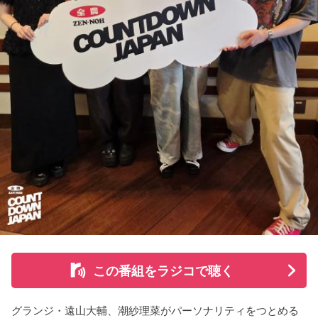
ポン』
■放送日時：2026年8月14日（金） 25時～27時 （15日
◎コーナー『人生アイズ相談ドラゴン』
（土）午前1時〜3時）
「仕事場の上司、良い人なんだけどここが好きになれなく
ニッポン放送をキーステーションに全国ネットで放送
て…」
■パーソナリティ：中島健人
■メールアドレス：
kenty@allnightnippon.com
「友人と遊んだ時に言われたあの一言がずっとモヤモヤして
■番組公式X：@Ann_Since1967
いて…」
■番組ハッシュタグ：#中島健人ANN
「優柔不断な性格のせいで、こんな事が…」
あなたの人生相談を送ってください。その相談を受け、中島
健人が遊戯王の話をします。
※ メールの件名は「決闘」でお願いします。
◎「中島健人イメージランキング」
街の人に調査したら、中島健人が1位にランクインしそうな
この番組をラジコで聴く
「ランキングのタイトルだけ」を送ってきてください。
グランジ・遠山大輔、潮紗理菜がパーソナリティをつとめる
＜例＞