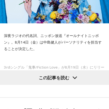
そこは1番よかったのかなと思います。試合で投げる、野球が
してカジュアルに使っています。そんな、あなたの周りで起
できる感謝というのも再び感じることができましたし、野球
きた「鬼事」を教えてください。
が楽しかったですね」
中島健人が、どう立ち回ればよかったのか手を差し伸べま
す。
――今シーズンの登板はまだ2試合ですが、ヒットを1本も打
深夜ラジオの代名詞、ニッポン放送『オールナイトニッポ
たれていないです。
※ メールの件名は「鬼事」でお願いします。
ン』。8月14日（金）は中島健人がパーソナリティを担当す
山田「そうなんですか？ 何の意識もしていないです（笑）。
ることが決定した。
1イニングを無失点で抑える。どれだけピンチを作っても無失
◎コーナー『人生アイズ相談ドラゴン』
点で抑えるというのが中継ぎの仕事なので、それができたと
「仕事場の上司、良い人なんだけどここが好きになれなく
いうのは本当にいいことなのかなと思います」
て…」
3rdシングル「鬼事/Fiction Love」が8月19日（水）にリリー
「友人と遊んだ時に言われたあの一言がずっとモヤモヤして
スされることを記念して、中島健人が通称“1部”のパーソナリ
※インタビュアー：文化放送・斉藤一美アナウンサー
いて…」
この記事を読む
ティを初めて担当する。番組では、新曲「鬼事/Fiction
「優柔不断な性格のせいで、こんな事が…」
Love」の話はもちろん、新曲にまつわるテーマでリスナーか
あなたの人生相談を送ってください。その相談を受け、中島
らメールを募集したり、中島の愛に溢れた遊戯王トークも披
健人が遊戯王の話をします。
露する予定。（メールの締切は8月14日（金）正午）