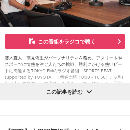
て、毎日ギターの弾き語りを書斎で練習して、音源として残
【今日の一言メッセージ】
しているんです。娘たちにも聴こえているはずだから、お葬
今日は不要なものを手放したり、今後の計画を見直すことを
式のときに『パパが弾いてた曲だ』と思ってもらえたら」と
心掛けると良い日です。
思いを語りました。
■監修者プロフィール：莉瑠（リル）
東京・池袋占い館セレーネ所属。10代に占いに出会い、勉
この番組をラジコで聴く
強、コミュニケーションなどの苦手な部分を克服。成績も最
下位からトップに。OL、芸能活動を経て、悩みやコンプレッ
コーナー後には、来場者から田村への質疑応答も実施。最後
クスを持つ方に寄り添いたいと本格的に占いの世界に進出。
藤木直人、高見侑里がパーソナリティを務め、アスリートや
には、田村がイベントを振り返り、「リスナーの皆さんのエ
SATORI電話占い月間ランキング連続1位。占いコンテンツ
スポーツに情熱を注ぐ人たちの挑戦、勝利にかける熱いビー
ンディング曲の話とかを聞いているだけでも、僕はポジティ
『莉瑠と龍神様の絶対神託』リリース。
トに肉迫するTOKYO FMのラジオ番組「SPORTS BEAT
Webサイト：
https://selene-uranai.com/
supported by TOYOTA」（毎週土曜 10:00～10:50）。8月1
ブになれた。確かに死はすごく悲しいことではあるんだけ
オンライン占いセレーネ：
https://online-uranai.jp/
日（土）の放送も、先週に引き続き、ゲストにサッカー元日
ど、100％皆さんに必ず来るお別れなので、そのお別れとど
本代表の福田正博さんが登場！ 当記事では、「FIFAワールド
この記事を読む
うやって向き合うかということを考える一つのきっかけにな
カップ26（以下、W杯）」でブラジルに対する発言が波紋を
ればと思います」と締めくくりました。
呼んだ塩貝健人選手について、福田さんが語った模様を紹介
します。
また、イベント当日は文化放送1階のサテライトプラス広場に
て「イタコト展」も開催。「誰かの心のこりが、誰かの心の