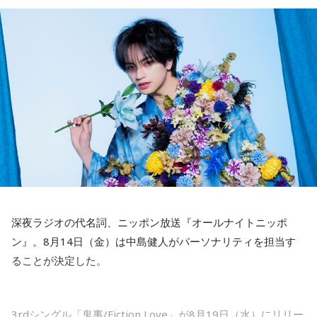
ころで出せたというのはよかったと思います」
2試合に登板してみていかがですか？
山田「自分の持ち味が出せて抑えられることができたので、
――2月の南郷キャンプ終盤で右肘痛が発覚した時の心境を教
そこは1番よかったのかなと思います。試合で投げる、野球が
えてください。
できる感謝というのも再び感じることができましたし、野球
山田「痛かったですし、手術のタイミングはすごく悩んだの
が楽しかったですね」
ですが、3月9日に手術をさせていただいた。痛いままプレー
をしていても成績も上がらないですし、自分としても不安を
――今シーズンの登板はまだ2試合ですが、ヒットを1本も打
抱えながらプレーをするのは嫌だったので、できるだけ早く
たれていないです。
手術をして、早く復帰ができるようにというので決断しまし
山田「そうなんですか？ 何の意識もしていないです（笑）。
た」
1イニングを無失点で抑える。どれだけピンチを作っても無失
点で抑えるというのが中継ぎの仕事なので、それができたと
――以前から痛みはあったのでしょうか？
いうのは本当にいいことなのかなと思います」
深夜ラジオの代名詞、ニッポン放送『オールナイトニッポ
山田「痛みがない範囲でできていたのですが、痛みの場所が
ン』。8月14日（金）は中島健人がパーソナリティを担当す
動いてしまって、数ミリでも痛みの場所が動くだけで痛みが
※インタビュアー：文化放送・斉藤一美アナウンサー
ることが決定した。
変わってくるので」
――実戦復帰まで4ヶ月という診断のもと、ファームで最初に
3rdシングル「鬼事/Fiction Love」が8月19日（水）にリリー