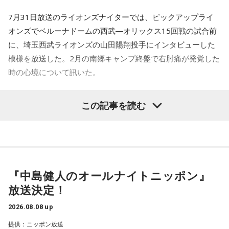
7月31日放送のライオンズナイターでは、ピックアップライ
――実戦復帰まで4ヶ月という診断のもと、ファームで最初に
＜番組概要＞
オンズでベルーナドームの西武―オリックス15回戦の試合前
番組名：SPORTS BEAT supported by TOYOTA
投げたのは7月11日でした。リハビリはうまくいったという
放送日時：毎週土曜 10:00～10:50
に、埼玉西武ライオンズの山田陽翔投手にインタビューした
ことでしょうか？
パーソナリティ：藤木直人、高見侑里
模様を放送した。2月の南郷キャンプ終盤で右肘痛が発覚した
山田「トレーナーさんのおかげでうまくいったと思います」
番組Webサイト：
https://www.tfm.co.jp/beat/
時の心境について訊いた。
番組公式X：
@SPORTSBEAT_TFM
――想定通りにいったということですね。
――1軍デビューを果たしたプロ3年目の昨シーズンは素晴ら
山田「順調にいくのも難しくて、リハビリをしていく上でエ
この記事を読む
しい成績だったかと思いますが、「求めすぎずに自分のやる
ラーが出たり、身体との感覚がつながりずらかったりするな
べきことをできていた」と振り返りましたね。
かで、本当にトレーナーさんのおかげでうまくやっていただ
山田「チームから与えられた役割をまっとうできたと思うの
きました」
で、そこは自分のなかではいい評価をしていた感じです」
――石垣島で自主トレをともにした後輩である篠原響投手の
『中島健人のオールナイトニッポン』
――過去2年の苦労は昨シーズンに活きていたということです
活躍をどうご覧になられましたか？
放送決定！
ね。
山田「球速がすごくて、僕も追いつけるように頑張ります」
山田「活きていると思います。ウエイトトレーニングなどで
2026.08.08 up
身体作りができたと思うので、結果を出さないといけないと
――オールスターゲームの前に1軍へ復帰しました。ここまで
提供：ニッポン放送