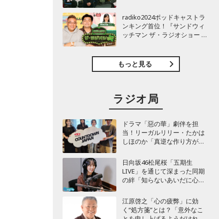
TBSラジオ『安住紳一郎の日
曜天国』インタビュー
radiko2024ポッドキャストラ
ンキング首位！『サンドウィ
ッチマン ザ・ラジオショー サ
タデー』インタビュー
もっと見る
ラジオ局
ドラマ「惡の華」劇伴を担
当！リーガルリリー・たかは
しほのか「真逆な作り方が面
白かった」最新曲「コニファ
ー」制作秘話も
日向坂46松尾桜「五期生
LIVE」を通じて深まった同期
の絆「知らないあいだに心の
距離が…」
江原啓之「心の疲弊」に効
く“処方箋”とは？「意外なこ
とを申し上げるようだけれ