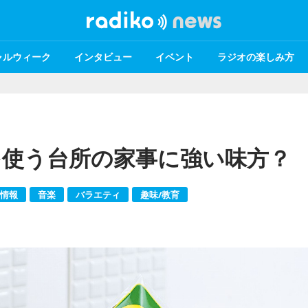
ャルウィーク
インタビュー
イベント
ラジオの楽しみ方
を使う台所の家事に強い味方？
情報
音楽
バラエティ
趣味/教育