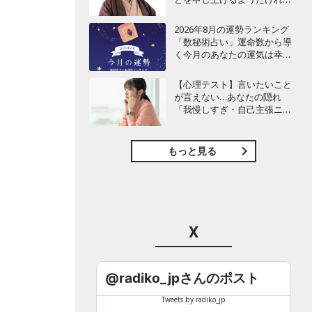
ど…」
2026年8月の運勢ランキング
「数秘術占い」運命数から導
く今月のあなたの運気は幸運
or要注意!?【今月の運勢】
【心理テスト】言いたいこと
が言えない…あなたの隠れ
「我慢しすぎ・自己主張ニガ
テ」度診断
もっと見る
X
@radiko_jpさんのポスト
Tweets by radiko_jp