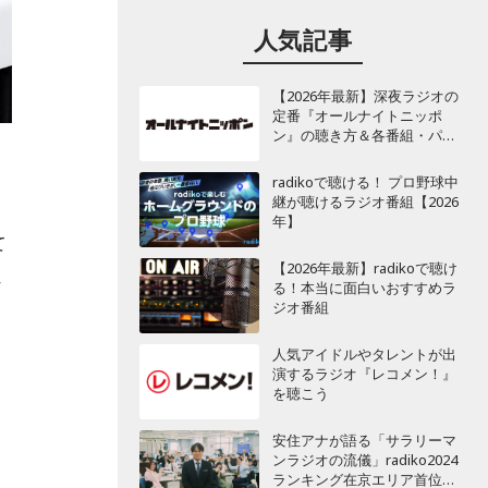
人気記事
【2026年最新】深夜ラジオの
定番『オールナイトニッポ
ン』の聴き方＆各番組・パー
ソナリティ一覧
radikoで聴ける！ プロ野球中
継が聴けるラジオ番組【2026
朝
年】
て
【2026年最新】radikoで聴け
れ
る！本当に面白いおすすめラ
ジオ番組
人気アイドルやタレントが出
演するラジオ『レコメン！』
を聴こう
安住アナが語る「サラリーマ
ンラジオの流儀」radiko2024
ランキング在京エリア首位