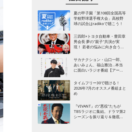
夏の甲子園「第108回全国高等
学校野球選手権大会」高校野
球の試合はradikoで聴こう！
三四郎×トヨタ自動車・豊田章
男会長 夢の"親子"共演が実
現！ 若者の悩みに向き合うポ
ッドキャスト番組が始動
サカナクション・山口一郎、
あいみょん、福山雅治…本当
に面白いラジオ番組【アーテ
ィスト編】
タイムフリー30で聴ける！
2026年7月のオススメ番組まと
め
『VIVANT』の"悪役"たちが
TBSラジオに集結。ドラマ第2
シーズンを振り返り＆徹底考
察！