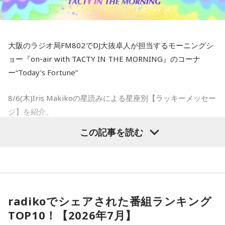
てんびん座のアナタ：情報の取捨選択をして、気持ちを軽く
それだけでなく、8月17日にはインドネシアが独立記念日を
しましょう。。
迎えるため、8月はいつも特別な月となっています。街全体が
赤と白の国旗や華やかな装飾で彩られ、地域イベントや誰も
さそり座のアナタ：NOと言える勇気が、良いサインとなりそ
大阪のラジオ局FM802でDJ大抜卓人が担当するモーニングシ
が楽しみにしている伝統的な競技大会で国中が活気づきま
う。
ョー『on-air with TACTY IN THE MORNING』のコーナ
す。
ー“Today’s Fortune”
Mustangでも、インドネシアの素晴らしいアーティストたち
いて座のアナタ：写真データの整理をしてみると良さそう。
と独立記念日の精神を称えるため、終日インドネシアの音楽
8/6(木)Iris Makikoの星読みによる星座別【ラッキーメッセー
だけをオンエアしてこのお祝いに参加します！とのこと。
やぎ座のアナタ：使わないアプリを整理して軽くするといい
ジ】を紹介。
かも。
この記事を読む
【DJ中島ヒロト】
- * - * - * - * - * - * - * - * - * - * - * - * - * - * - * - * - * - * - *
8月中に行ってみたいですね〜！
みずがめ座のアナタ：未来のビジョンを描く時間を持つとい
- * - * - * - * - * - * - * - * - * - *
いかも。
●そして最後にFM802リスナーにオススメしたい、インドネ
おひつじ座のアナタ：クローゼットを整理し、見直すと良い
シアのアーティストを教えてくれました！
うお座のアナタ：お気に入りの音楽で、気持ちをリセットし
流れが生み出せるかも。
radikoでシェアされた番組ランキング
てみましょう。
アーティスト：Tulus（トゥルス）
TOP10！【2026年7月】
おうし座のアナタ：財布周りを軽くするとスッキリしそう。