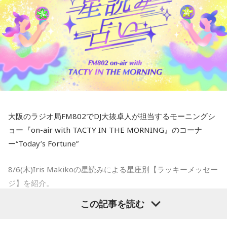
●DJ Fadil Camuiは、インドネシアのラジオ局「Mustang
88.0 FM」で「AMクラス」というモーニングショーを担当し
ているDJ。
●そんなFadil Camuiの近況を伺うと…
Mustangでのラジオ出演に加えて、私はTikTokでもコンテン
ツを制作しています。最近では、「あざとアドバイス」「あ
ざと相談室」「あざとコーチング」といったシリーズ企画の
大阪のラジオ局FM802でDJ大抜卓人が担当するモーニングシ
おかげで、アカウントが爆発的に伸びています！
ョー『on-air with TACTY IN THE MORNING』のコーナ
誤解のないように言っておくと、ここで言う「あざと(あざと
ー“Today’s Fortune”
い、茶目っ気のある)」は、誰かに媚びたりナンパしたりする
8/6(木)Iris Makikoの星読みによる星座別【ラッキーメッセー
ことではありません。自信を持って、自分の雰囲気を大切に
ジ】を紹介。
し、ちょっぴり強気な姿勢で最高な自分を目指す、という意
味なんです。
この記事を読む
- * - * - * - * - * - * - * - * - * - * - * - * - * - * - * - * - * - * - *
人生を重く考えすぎず、みんなのテンションをあげて、本音
- * - * - * - * - * - * - * - * - * - *
で話しながら成長をサポートする「Z世代の親友」だと思って