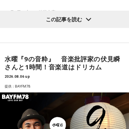
<8月8日（土）の放送内容>
この記事を読む
オープニングトーク…
今日からお盆休みを取るという方は9連休になるって人も！？
本編トーク①…
克典さんが出演している時代劇ドラマ『大岡越前』の前のシ
水曜『9の音粋』 音楽批評家の伏見瞬
リーズが現在NHK地上波でオンエア中！すでに観ているとい
さんと1時間！音楽道はドリカム
う方から感想メールが届いてます！
そして秋からの新シリーズについても少しお知らせ！？
2026.08.06 up
提供：BAYFM78
本編トーク②…
野呂さんはこの8月末から9月にかけて公開される3本の映画
『時には懺悔を』『踊る大捜査線N.E.W.メトロポリスを駆け
抜けろ！』そして『ルックバック』に出演しています！
それぞれの内容や野呂さんの役どころなどは！？