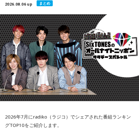
- * - * - * - * - * - * - * - * - * - * - * - * - * - * - * - * - * - * - *
まとめ
2026.08.06 up
インドネシアを代表するシンガーソングライターのひとりで
- * - * - * - * - * - * - * - * - * - *
ふたご座のアナタ：スマホやSNSを整理してみましょう。
す。温かみのある歌声、ソウルフルなメロディ、そして心に
響く歌詞によって、インドネシア語がわからなくても心地よ
かに座のアナタ：冷蔵庫の中や食材を見直してみるといいか
く聴くことができます。
も。
Spotifyの月間リスナー数は1,700万人を超えており、トゥル
スはインドネシアで最も再生されているアーティストのひと
しし座のアナタ：もう卒業できることを見つけてみると良さ
りとなっています。全楽曲の総再生回数もSpotifyで50億回を
そう。
突破しており、彼の音楽がいかに聴き手の心に響いているか
おとめ座のアナタ：デスクや机の上をリセットしてみるとい
を物語っています。
いかも。
彼の楽曲はポップス、ジャズ、ソウル、そしてアコースティ
ックの要素を融合させており、現代的でありながら時代を超
てんびん座のアナタ：情報の取捨選択をして、気持ちを軽く
えた魅力を感じさせます。藤井風さんのようなアーティスト
しましょう。。
が好きな方なら、きっとトゥルスの音楽も気に入っていただ
けるはずです！とのこと。
2026年7月にradiko（ラジコ）でシェアされた番組ランキン
さそり座のアナタ：NOと言える勇気が、良いサインとなりそ
グTOP10をご紹介します。
う。
●オススメしてくれた曲は、「Teh Hijau（テ・ヒジョウ / 緑