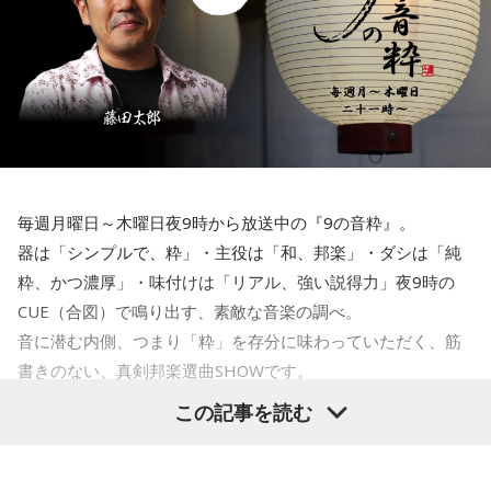
ノスタルジック・ニューのコーナーは…
最近でもCMでカバーソングが流れている世界的名曲「ヴォラ
ーレ」をジプシー・キングスのヴァージョンで！
最新の放送を聴く
毎週月曜日～木曜日夜9時から放送中の『9の音粋』。
器は「シンプルで、粋」・主役は「和、邦楽」・ダシは「純
粋、かつ濃厚」・味付けは「リアル、強い説得力」夜9時の
CUE（合図）で鳴り出す、素敵な音楽の調べ。
音に潜む内側、つまり「粋」を存分に味わっていただく、筋
書きのない、真剣邦楽選曲SHOWです。
この記事を読む
水曜『9の音粋』DJはイントロマエストロ・藤田太郎です。