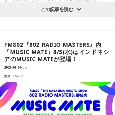
この記事を読む
埼玉に根差し、ライオンズを応援する文化放送。このたび、
芸能界屈指の熱狂的ライオンズファン・河合郁人をゲストに
迎え、ライオンズの熱戦を大いに盛り上げるほか、昨年につ
づき、今年もテレビ埼玉と、垣根を越えてライオンズを応援
する特別な一夜を届ける。
FM802『802 RADIO MASTERS』内
「MUSIC MATE」8/5(水)はインドネシ
■河合郁人の“ガチ”なファン視点でライオンズの魅力を深掘
アのMUSIC MATEが登場！
り！
当日、べルーナドームからお伝えする『文化放送ライオンズ
2026.08.06 up
ナイター』では、河合が解説の辻発彦、実況の長谷川太アナ
提供：FM802
ウンサーとともに、あふれるライオンズ愛やファンならでは
の視点を交え、試合の見どころや選手の魅力を存分に語り尽
くす。ベルーナドームの熱気をそのままお届けする企画や、
放送後のデジタルコンテンツも展開する。
また、テレビ埼玉の応援番組『LIONS CHANNEL』との連動