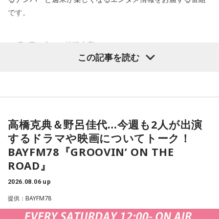
っしゃったといいます。「調査は諦めてはいけない」と話す
です。
齊藤さんですが、まだまだご苦労もあります。
「当時は自分の持ち物に名前を書いていましたので、遺品に
<8月8日（土）の放送内容>
お名前はあるんですが、ご家族からの借物を持っていたりし
この記事を読む
オープニングトーク…
て、亡くなったと特定できないケースもあるんです。だか
今日からお盆休みを取るという方は9連休になるって人も！？
ら、あの日、列車に乗っていて亡くなった方のご遺族の方に
お目にかかりたいんです」
本編トーク①…
克典さんが出演している時代劇ドラマ『大岡越前』の前のシ
8月5日、いのはなトンネルの近くでは、慰霊の集いが開かれ
高橋克典＆野呂佳代…今週も2人が出演
リーズが現在NHK地上波でオンエア中！すでに観ているとい
ます。年々、乗客で銃撃を体験された方の出席は少なくな
するドラマや映画についてトーク！
う方から感想メールが届いてます！
り、去年はわずかにお二人でした。でも、出席される方の数
BAYFM78『GROOVIN’ ON THE
そして秋からの新シリーズについても少しお知らせ！？
は、不思議と減ることがありません。
ROAD』
本編トーク②…
2026.08.06 up
毎年、新たに銃撃を知った人たちが一度は手を合わせたいと
野呂さんはこの8月末から9月にかけて公開される3本の映画
訪ねて下さるのだそうです。
提供：BAYFM78
『時には懺悔を』『踊る大捜査線N.E.W.メトロポリスを駆け