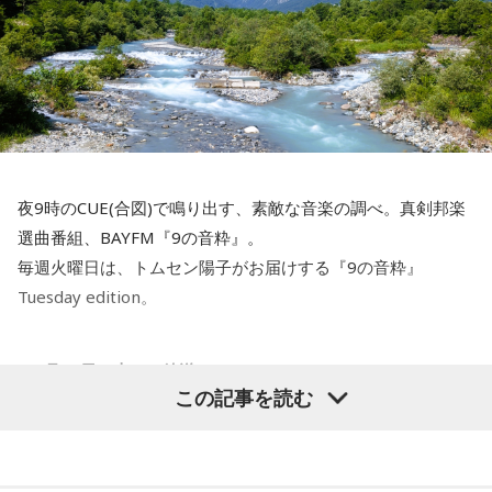
しました。
運転を見合わせていましたが、急ピッチで復旧工事が行わ
れ、この日から全線で運転を再開します。
中央本線を走る特急「あずさ」
湯の花トンネル近くを走る、現在の中央本線の下り普通列車（当時は画像左・上り線の単線
この銃撃で亡くなった方は、警視庁の公式発表で52名。大半
運転）
の方が即死とみられ、地元の方によって、現場近くで荼毘に
新宿駅10時10分発「419列車」、普通列車・長野行には、軍
付されたといいます。
人をはじめ、買い出しや疎開先を目指す人たちが、大挙して
夜9時のCUE(合図)で鳴り出す、素敵な音楽の調べ。真剣邦楽
乗り込みました。デッキにも人があふれ、なかには窓から出
「実は列車銃撃の調査を始めた頃、犠牲となった方で、お名
選曲番組、BAYFM『9の音粋』。
入りする子供もいたといいます。列車は、浅川駅、今の高尾
前が分かっていたのは、わずかお一人だったんです」
毎週火曜日は、トムセン陽子がお届けする『9の音粋』
駅を正午過ぎ、およそ1時間遅れで発車。すし詰めの車内では
Tuesday edition。
そう話すのは、八王子市在住の齊藤勉さん、68歳。現在、
ありましたが、ちょうどお昼どき、おにぎりを頬張る人もい
「いのはなトンネル列車銃撃遭難者慰霊の会」の会長を務め
れば、乗り合わせた人同士、互いの空襲の苦労話をしたり、
ていらっしゃいます。
少し和んだ雰囲気もありました。
＜8月11日（火）の放送＞
この記事を読む
次回、8月11日の「9の音粋」
齊藤さんは23歳の時、市が行った「八王子の空襲と戦災の記
そんな「419列車」が小仏峠の登り坂に差し掛かった時、ガ
Tuesday Editionは「山の日」の祝日の放送なので音楽を聴い
録」の編集に関わったことで、戦没者のご遺族の方とお逢い
クンとスピードが落ちます。突然、バリバリバリッ！と大き
て登山気分を楽しみましょう！
して、戦争体験の聞き取り調査を行うようになりました。た
な音が響き渡り、列車は牽引する電気機関車と客車の2両目の