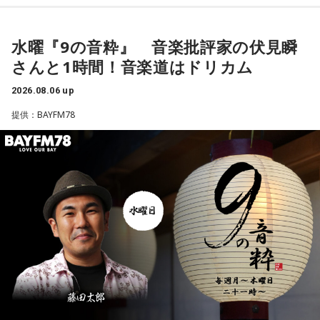
＜8月12日（水）の放送＞
今年6月『J-POP 3.0 DISC GUIDE 2015 – 2025』を発刊、
水曜『9の音粋』 音楽批評家の伏見瞬
音楽系YouTube「てけしゅん音楽情報」に出演中の音楽批評
さんと1時間！音楽道はドリカム
家、
伏見瞬さんを21時台ゲストにお招きし『J-POP 3.0徹底解剖。
2026.08.06 up
〜いまの音楽が、なぜ素晴らしいかわかる1時間〜』 をお届
提供：BAYFM78
けします。
テーマに関するイントロクイズも出題します。
22時台は最後にかける曲を先に発表し、その曲へ向かって1
時間、曲をつないでいく選曲企画、
『藤田太郎の音楽道』 『DREAMS COME TRUE「LOVE LOVE
LOVE」への道』をお送りします。
最新の放送を聴く