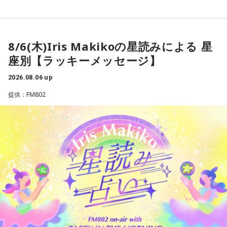
気軽に付き合ってくださいね。TikTokもぜひチェックしてみ
おひつじ座のアナタ：クローゼットを整理し、見直すと良い
てください！とのこと。
流れが生み出せるかも。
8/6(木)Iris Makikoの星読みによる 星
【DJ中島ヒロト】
座別【ラッキーメッセージ】
おうし座のアナタ：財布周りを軽くするとスッキリしそう。
日本でも伸ばそうとしてますね〜気になります〜！
2026.08.06 up
ふたご座のアナタ：スマホやSNSを整理してみましょう。
●そんなFadil Camuiに インドネシアの今、ホットなエンタ
提供：FM802
メの話題は？と伺うと…
かに座のアナタ：冷蔵庫の中や食材を見直してみるといいか
も。
最近、局内で最も大きな話題となっているのは、間違いなく
Kanye West(カニエ・ウェスト）がインドネシアで初のパフ
しし座のアナタ：もう卒業できることを見つけてみると良さ
ォーマンスを行うというニュースです！アナウンスを聞いた
そう。
とき、Mustangのスタッフ全員が大興奮でした！
さらにすごいのは、Ye(イェ)がジャカルタ最大級のイベント
おとめ座のアナタ：デスクや机の上をリセットしてみるとい
会場で、巨大な地球儀の演出と360度のステージを使ってパ
いかも。
フォーマンスを行うということです。間違いなく素晴らしい
体験になるはずで、今から待ちきれません！