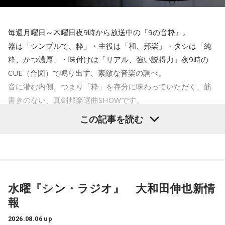
毎週月曜日～木曜日夜9時から放送中の『9の音粋』。
器は「シンプルで、粋」・主役は「和、邦楽」・ダシは「純
粋、かつ濃厚」・味付けは「リアル、強い説得力」夜9時の
CUE（合図）で鳴り出す、素敵な音楽の調べ。
音に潜む内側、つまり「粋」を存分に味わっていただく、筋
書きのない、真剣邦楽選曲SHOWです。
この記事を読む
水曜『9の音粋』DJはイントロマエストロ・藤田太郎です。
＜8月12日（水）の放送＞
今年6月『J-POP 3.0 DISC GUIDE 2015 – 2025』を発刊、
水曜『シン・ラジオ』 大和田伸也新情
音楽系YouTube「てけしゅん音楽情報」に出演中の音楽批評
報
家、
伏見瞬さんを21時台ゲストにお招きし『J-POP 3.0徹底解剖。
2026.08.06 up