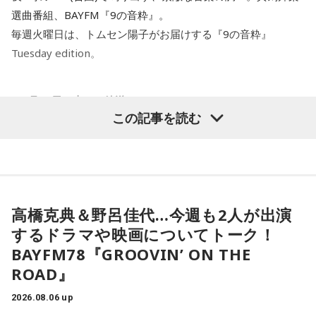
付されたといいます。
調査も40年以上にわたって、地道に続けてきました。
選曲番組、BAYFM『9の音粋』。
毎週火曜日は、トムセン陽子がお届けする『9の音粋』
「実は列車銃撃の調査を始めた頃、犠牲となった方で、お名
その甲斐あって、一昨年・去年と、新たに犠牲となったお二
Tuesday edition。
前が分かっていたのは、わずかお一人だったんです」
人の方のお名前が分かり、石碑にもお名前が刻まれました。
ご遺族の方も80年の時を経て、「ようやくホッとした」とお
＜8月11日（火）の放送＞
そう話すのは、八王子市在住の齊藤勉さん、68歳。現在、
っしゃったといいます。「調査は諦めてはいけない」と話す
この記事を読む
「いのはなトンネル列車銃撃遭難者慰霊の会」の会長を務め
齊藤さんですが、まだまだご苦労もあります。
次回、8月11日の「9の音粋」
ていらっしゃいます。
Tuesday Editionは「山の日」の祝日の放送なので音楽を聴い
「当時は自分の持ち物に名前を書いていましたので、遺品に
て登山気分を楽しみましょう！
齊藤さんは23歳の時、市が行った「八王子の空襲と戦災の記
お名前はあるんですが、ご家族からの借物を持っていたりし
山にまつわる邦楽を集めたプレイリストでおとどけします。
録」の編集に関わったことで、戦没者のご遺族の方とお逢い
て、亡くなったと特定できないケースもあるんです。だか
プレイリストに入れたい登山やハイキングで聴きたい曲や山
高橋克典＆野呂佳代…今週も2人が出演
して、戦争体験の聞き取り調査を行うようになりました。た
ら、あの日、列車に乗っていて亡くなった方のご遺族の方に
にまつわる曲などあなたのセレクションもお待ちしていま
するドラマや映画についてトーク！
だ、普通の空襲は、家の場所を調べれば、お住まいになって
お目にかかりたいんです」
す。
BAYFM78『GROOVIN’ ON THE
いた人が分かりますが、列車の乗客は、たまたま乗り合わせ
cue@bayfm.co.jp
からどうぞ。
た人ばかりで、調査は困難を極めたんですね。
ROAD』
8月5日、いのはなトンネルの近くでは、慰霊の集いが開かれ
ます。年々、乗客で銃撃を体験された方の出席は少なくな
2026.08.06 up
そこで、齊藤さんをはじめ本の編集委員の皆さんは、新聞や
り、去年はわずかにお二人でした。でも、出席される方の数