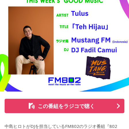
企画も実施予定。河合の取材の裏側など、熱狂的ファンなら
ではの視点で紐解くライオンズの魅力を、テレビとラジオの
双方から発信する（詳細は後日番組で発表）。
＜河合郁人 コメント＞
『LIONS CHANNEL』MCの河合郁人です。このたび、文化放
送の『ライオンズナイター』にゲストとして参加させていた
だきます。ものすごくうれしいです！ 子供の頃から家族で好
きなライオンズの魅力をしっかりとお伝えしつつ、ライオン
ズ選手との交流話や、ライオンズファン芸能人との話など、
普段は話せないことをたくさん話したいと思っています。そ
して、辻発彦さんと野球の練習をした話もできたらなと思っ
ています。辻さん覚えていらっしゃるかな？笑 もちろん1番
はその日の試合をしっかりとお届けします。
この番組をラジコで聴く
今からワクワクが止まりません！ 当日、よろしくお願いいた
します。
中島ヒロトがDJを担当しているFM802のラジオ番組『802