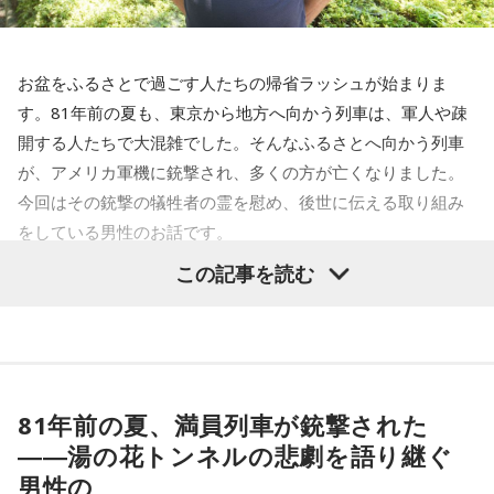
お盆をふるさとで過ごす人たちの帰省ラッシュが始まりま
す。81年前の夏も、東京から地方へ向かう列車は、軍人や疎
開する人たちで大混雑でした。そんなふるさとへ向かう列車
が、アメリカ軍機に銃撃され、多くの方が亡くなりました。
今回はその銃撃の犠牲者の霊を慰め、後世に伝える取り組み
をしている男性のお話です。
この記事を読む
齊藤勉さん
それぞれの朝は、それぞれの物語を連れてやってきます。
東京・新宿から甲州・信州を目指す、中央線特急の「あず
81年前の夏、満員列車が銃撃された
さ」号、「かいじ」号。列車が、大きな天狗の像がある高尾
――湯の花トンネルの悲劇を語り継ぐ
駅のホームを横目に通過すると、車窓は一気に山深くなり、
男性の
小仏峠に向けて登り坂をぐいぐいと登っていきます。その最