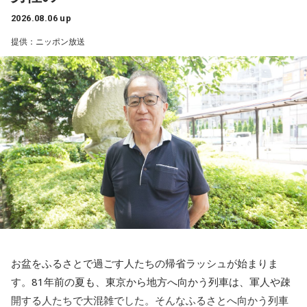
初にくぐるトンネルの名前を「湯の花トンネル」といいま
2026.08.06 up
す。
提供：ニッポン放送
いまから81年前、1945年8月5日は晴天に恵まれた日曜日で
した。中央本線は、3日前の八王子空襲で大きな被害を受け、
運転を見合わせていましたが、急ピッチで復旧工事が行わ
れ、この日から全線で運転を再開します。
湯の花トンネル近くを走る、現在の中央本線の下り普通列車（当時は画像左・上り線の単線
運転）
新宿駅10時10分発「419列車」、普通列車・長野行には、軍
人をはじめ、買い出しや疎開先を目指す人たちが、大挙して
乗り込みました。デッキにも人があふれ、なかには窓から出
入りする子供もいたといいます。列車は、浅川駅、今の高尾
お盆をふるさとで過ごす人たちの帰省ラッシュが始まりま
駅を正午過ぎ、およそ1時間遅れで発車。すし詰めの車内では
す。81年前の夏も、東京から地方へ向かう列車は、軍人や疎
ありましたが、ちょうどお昼どき、おにぎりを頬張る人もい
開する人たちで大混雑でした。そんなふるさとへ向かう列車