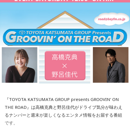
抜けろ！』そして『ルックバック』に出演しています！
去年の慰霊の集いに参列された、列車の車掌として乗務して
それぞれの内容や野呂さんの役どころなどは！？
いた女性の方のお孫さんがおっしゃった言葉を胸に刻みたい
と思います。
ノスタルジック・ニューのコーナーは…
最近でもCMでカバーソングが流れている世界的名曲「ヴォラ
「祖母は亡くなるまでずっと、『あの時、列車を発車させな
ーレ」をジプシー・キングスのヴァージョンで！
ければよかった……』そう言っていました」
最新の放送を聴く
『TOYOTA KATSUMATA GROUP presents GROOVIN’ ON
THE ROAD』は高橋克典と野呂佳代がドライブ気分が味わえ
るナンバーと週末が楽しくなるエンタメ情報をお届する番組
です。