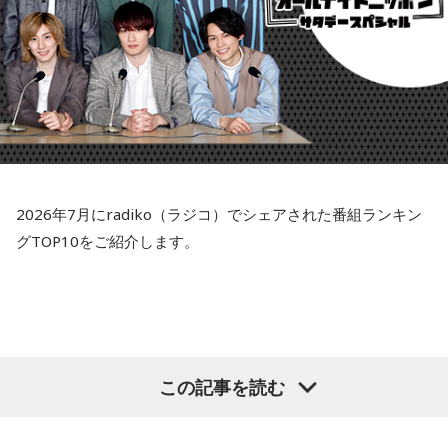
す！
番組Xに、今日のMUSIC MATEの情報もポストしていますの
でぜひチェックしてください！
Instagramも毎週更新中！
こちらから
802 RADIO MASTERS「MUSIC MATE」来週もお楽しみ
2026年7月にradiko（ラジコ）でシェアされた番組ランキン
に〜！
グTOP10をご紹介します。
聴き逃した方はradikoのタイムフリーでぜひ。
この記事を読む