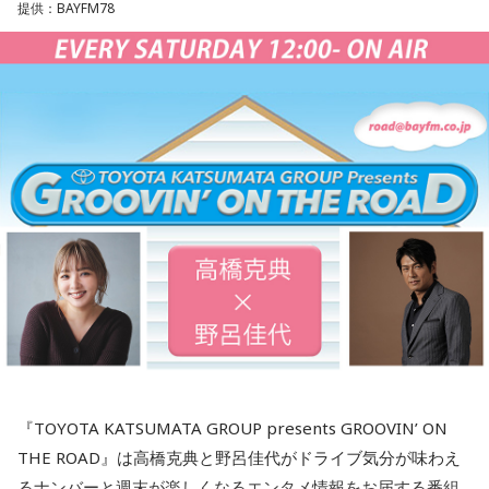
提供：BAYFM78
テレビなどの協力を得て、ときには、新聞に「尋ね人」の広
最新の放送を聴く
は、不思議と減ることがありません。
告も出しながら、列車に乗っていた人を探しました。まだ新
聞やテレビの影響力が強かった時代、終戦40年を前に、健在
毎年、新たに銃撃を知った人たちが一度は手を合わせたいと
のご遺族も多く、次から次へと名乗り出ていらして、およそ8
訪ねて下さるのだそうです。
割の亡くなった方のお名前が判明しました。
去年の慰霊の集いに参列された、列車の車掌として乗務して
いた女性の方のお孫さんがおっしゃった言葉を胸に刻みたい
いのはな慰霊碑
と思います。
合わせて、地元の皆さんからもこの悲惨な銃撃を語り継いで
いこうと慰霊の会が発足。毎年8月5日に追悼行事が行われる
「祖母は亡くなるまでずっと、『あの時、列車を発車させな
ようになりました。1992年には、地元のロータリークラブの
ければよかった……』そう言っていました」
ご協力で犠牲となった方のお名前が刻まれた石碑が作られ、
調査も40年以上にわたって、地道に続けてきました。
その甲斐あって、一昨年・去年と、新たに犠牲となったお二
『TOYOTA KATSUMATA GROUP presents GROOVIN’ ON
人の方のお名前が分かり、石碑にもお名前が刻まれました。
THE ROAD』は高橋克典と野呂佳代がドライブ気分が味わえ
ご遺族の方も80年の時を経て、「ようやくホッとした」とお
るナンバーと週末が楽しくなるエンタメ情報をお届する番組