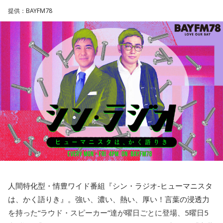
〜いまの音楽が、なぜ素晴らしいかわかる1時間〜』 をお届
提供：BAYFM78
けします。
テーマに関するイントロクイズも出題します。
22時台は最後にかける曲を先に発表し、その曲へ向かって1
時間、曲をつないでいく選曲企画、
『藤田太郎の音楽道』 『DREAMS COME TRUE「LOVE LOVE
LOVE」への道』をお送りします。
最新の放送を聴く
人間特化型・情豊ワイド番組『シン・ラジオ-ヒューマニスタ
は、かく語りき』。強い、濃い、熱い、厚い！言葉の浸透力
を持った“ラウド・スピーカー”達が曜日ごとに登場、5曜日5