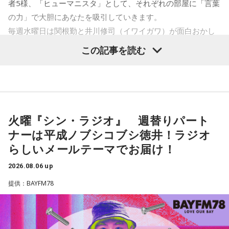
者5様、「ヒューマニスタ」として、それぞれの部屋に「言葉
の力」で大胆にあなたを吸引していきます。
毎週水曜日は関根勤と井川修司（イワイガワ）が面白おかし
く、ほっこりとお届け中！合言葉は「TOO HOT!」
この記事を読む
みんな大好き「ほっこりメール祭り」で心から暖かくしてく
ださい！
＜8月12日（水）の放送＞
火曜『シン・ラジオ』 週替りパート
番組の恩人、天才ロックシンガー中島卓偉が生出演！恩人登
ナーは平成ノブシコブシ徳井！ラジオ
場で関根も感激！
らしいメールテーマでお届け！
2026.08.06 up
提供：BAYFM78
最新の放送を聴く