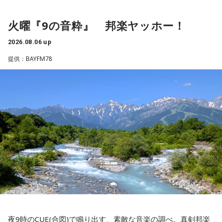
山にまつわる邦楽を集めたプレイリストでおとどけします。
だ、普通の空襲は、家の場所を調べれば、お住まいになって
半分まで湯の花トンネルに入ったところで、急停車しまし
プレイリストに入れたい登山やハイキングで聴きたい曲や山
火曜『9の音粋』 邦楽ヤッホー！
いた人が分かりますが、列車の乗客は、たまたま乗り合わせ
た。
にまつわる曲などあなたのセレクションもお待ちしていま
た人ばかりで、調査は困難を極めたんですね。
す。
2026.08.06 up
「機銃掃射だ！」
cue@bayfm.co.jp
からどうぞ。
提供：BAYFM78
そこで、齊藤さんをはじめ本の編集委員の皆さんは、新聞や
そんな叫びと悲鳴が同時に響き渡り、ギューンブルブルブル
テレビなどの協力を得て、ときには、新聞に「尋ね人」の広
とすさまじい音が迫ります。アメリカ軍のP51・ムスタング
告も出しながら、列車に乗っていた人を探しました。まだ新
数機が低空で接近、満員の「419列車」に向かって、何度も
聞やテレビの影響力が強かった時代、終戦40年を前に、健在
最新の放送を聴く
何度も容赦なく銃弾を撃ち込んできたのです。数分前まで、
のご遺族も多く、次から次へと名乗り出ていらして、およそ8
日曜昼下がりの穏やかだった車内は、あちこちからうめき声
割の亡くなった方のお名前が判明しました。
が聞こえ、人が折り重なるように倒れて、一面、血の海と化
しました。
いのはな慰霊碑
合わせて、地元の皆さんからもこの悲惨な銃撃を語り継いで
中央本線を走る特急「あずさ」
いこうと慰霊の会が発足。毎年8月5日に追悼行事が行われる
この銃撃で亡くなった方は、警視庁の公式発表で52名。大半
ようになりました。1992年には、地元のロータリークラブの
の方が即死とみられ、地元の方によって、現場近くで荼毘に
ご協力で犠牲となった方のお名前が刻まれた石碑が作られ、
夜9時のCUE(合図)で鳴り出す、素敵な音楽の調べ。真剣邦楽