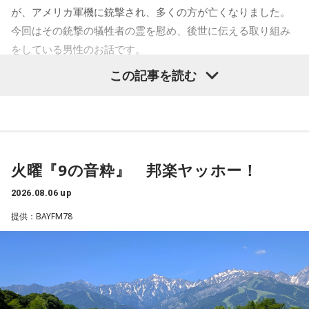
れば、乗り合わせた人同士、互いの空襲の苦労話をしたり、
が、アメリカ軍機に銃撃され、多くの方が亡くなりました。
少し和んだ雰囲気もありました。
今回はその銃撃の犠牲者の霊を慰め、後世に伝える取り組み
をしている男性のお話です。
そんな「419列車」が小仏峠の登り坂に差し掛かった時、ガ
クンとスピードが落ちます。突然、バリバリバリッ！と大き
この記事を読む
齊藤勉さん
な音が響き渡り、列車は牽引する電気機関車と客車の2両目の
半分まで湯の花トンネルに入ったところで、急停車しまし
それぞれの朝は、それぞれの物語を連れてやってきます。
た。
東京・新宿から甲州・信州を目指す、中央線特急の「あず
「機銃掃射だ！」
火曜『9の音粋』 邦楽ヤッホー！
さ」号、「かいじ」号。列車が、大きな天狗の像がある高尾
駅のホームを横目に通過すると、車窓は一気に山深くなり、
2026.08.06 up
そんな叫びと悲鳴が同時に響き渡り、ギューンブルブルブル
小仏峠に向けて登り坂をぐいぐいと登っていきます。その最
提供：BAYFM78
とすさまじい音が迫ります。アメリカ軍のP51・ムスタング
初にくぐるトンネルの名前を「湯の花トンネル」といいま
数機が低空で接近、満員の「419列車」に向かって、何度も
す。
何度も容赦なく銃弾を撃ち込んできたのです。数分前まで、
日曜昼下がりの穏やかだった車内は、あちこちからうめき声
いまから81年前、1945年8月5日は晴天に恵まれた日曜日で
が聞こえ、人が折り重なるように倒れて、一面、血の海と化
した。中央本線は、3日前の八王子空襲で大きな被害を受け、