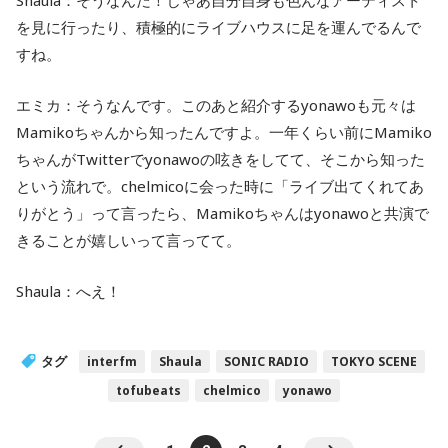
Shaula：そうなんだ！じゃあ自分自身も色んなアーティスト
を見に行ったり、積極的にライブハウスに足を運んでるんで
すね。
エミカ：そうなんです。このあと紹介するyonawoも元々は
Mamikoちゃんから知ったんですよ。一年くらい前にMamiko
ちゃんがTwitterでyonawoの呟きをしてて、そこから知った
という流れで。chelmicoに会った時に「ライブ出てくれてあ
りがとう」って言ったら、Mamikoちゃんはyonawoと共演で
きることが嬉しいって言ってて。
Shaula：へえ！
タグ
interfm
Shaula
SONIC RADIO
TOKYO SCENE
tofubeats
chelmico
yonawo