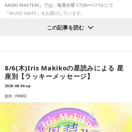
【番組概要】
RADIO MASTERS』では、毎週水曜 17:00〜17:10 にて
■番組名：
『MUSIC MATE』をお届けしています。
『文化放送ライオンズナイター』
EXPO 2025 大阪・関西万博の開催により、国内外のヒト、モ
埼玉西武ライオンズvs北海道日本ハムファイターズ （ベル
この記事を読む
ノ、カルチャーの交差が一層活発となったここ大阪。そんな
ーナドーム）
大阪のMUSIC STATION FM802が、各国／地域のMUSIC
■放送日時：2026年8月26日（水）午後5時50分～9時00分
STATIONと連携し、その国のカルチャーや音楽を共有すると
（最大延長午後9時30分まで）
いうコーナーです。
解説： 辻発彦（元埼玉西武ライオンズ監督）
毎週さまざまな国／地域のラジオ局で働く音楽を愛する仲間
実況： 長谷川太（文化放送アナウンサー）
8/6(木)Iris Makikoの星読みによる 星
＝MUSIC MATE が、現地の最新音楽情報を届けてくれま
ゲスト： 河合郁人
座別【ラッキーメッセージ】
す！
■番組ページ：
2026.08.06 up
https://www.joqr.co.jp/qr/program/lionsnighter/
●8/5(水)の放送では、「インドネシア」のMUSIC MATEが登
提供：FM802
■番組公式YouTube：
場！
https://www.youtube.com/channel/UCJTMD1NbjemwvnSI
4zc-lcA
インドネシアのMUSIC STATION「Mustang FM」のDJ Fadil
■メールアドレス：
lions@joqr.net
Camuiから現地の最新情報が届きました。
■番組X： @joqrlion