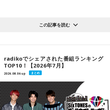
茶）」
いて座のアナタ：写真データの整理をしてみると良さそう。
タイトルは爽やかに聴こえるかもしれませんが、この曲は虚
やぎ座のアナタ：使わないアプリを整理して軽くするといい
しさや孤独を感じる瞬間から逃げ出すのではなく、その気持
この記事を読む
かも。
ちを受け入れることをテーマにしています。明るく気分が晴
れやかになるようなメロディと、思慮深い思索に満ちた歌詞
みずがめ座のアナタ：未来のビジョンを描く時間を持つとい
によって、トゥルスは見事なコントラストを生み出してお
いかも。
り、心をホッと包み込みながらも聴きやすい楽曲に仕上がっ
ています。とのこと。
うお座のアナタ：お気に入りの音楽で、気持ちをリセットし
radikoでシェアされた番組ランキング
てみましょう。
TOP10！【2026年7月】
【DJ中島ヒロト】
柔らかいアレンジで優しい歌声、素敵でした！
まとめ
2026.08.06 up
- * - * - * - * - * - * - * - * - * - * - * - * - * - * - * - * - * - * - *
- * - * - * - * - * - * - * - * - * - *
●こんな感じで、毎週水曜のこの時間は各国のMUSIC MATE
が登場します！
コーナーの感想もぜひ送ってくださいね〜お待ちしていま