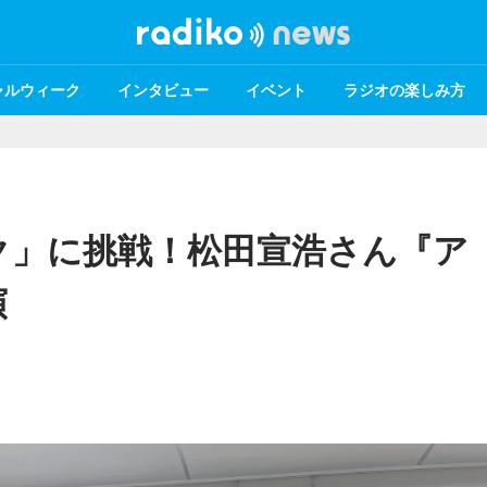
ャルウィーク
インタビュー
イベント
ラジオの楽しみ方
ク」に挑戦！松田宣浩さん『ア
演