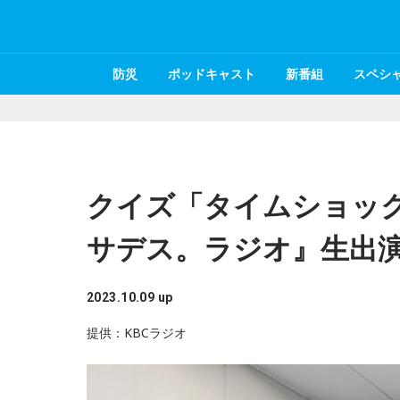
防災
ポッドキャスト
新番組
スペシ
クイズ「タイムショッ
サデス。ラジオ』生出
2023.10.09 up
提供：KBCラジオ