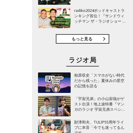
TBSラジオ『安住紳一郎の日
曜天国』インタビュー
radiko2024ポッドキャストラ
ンキング首位！『サンドウィ
ッチマン ザ・ラジオショー サ
タデー』インタビュー
もっと見る
ラジオ局
柏原収史「スマホがない時代
だから残った」夏休みの星空
の記憶を語る
「宇宙兄弟」の小山宙哉がゲ
スト出演！地上波特番『マン
ガのラジオ 宇宙兄弟スペシャ
ル 』
財津和夫、TULIP55周年ライ
ブに本音「今でも迷ってるん
です」