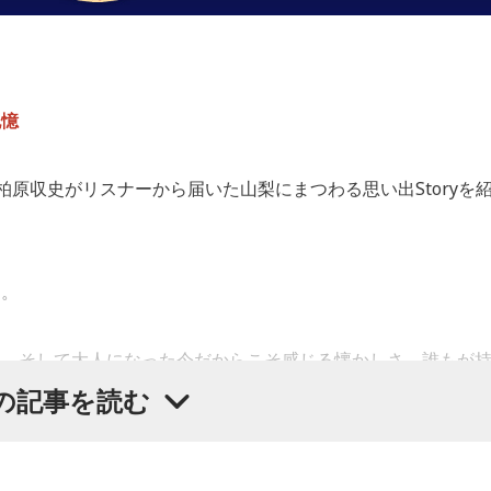
記憶
第19回では、柏原収史がリスナーから届いた山梨にまつわる思い出Storyを
」。
間、そして大人になった今だからこそ感じる懐かしさ。誰もが
。
の記事を読む