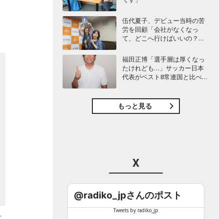
伍代夏子、デビュー当時の苦
労を回顧「会社がなくなっ
て、どこへ行けばいいの？」
45周年の新曲に込めた“花は咲
く”のメッセージ
福田正博「選手層は厚くなっ
たけれども…」サッカー日本
代表がベスト8常連国と比べて
足りないものとは？
もっと見る
X
@radiko_jpさんのポスト
Tweets by radiko_jp
。