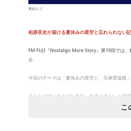
番組ロゴ
柏原収史が届ける夏休みの星空と忘れられない
FM FUJI『Nostalgic More Story』
介。
今回のテーマは「夏休みの星空と、天体望遠鏡
子どもの頃に見上げた夜空、友達と過ごした時
つ“あの日の記憶”に寄り添う放送回となりました
こ
天体望遠鏡で見た夏の夜空