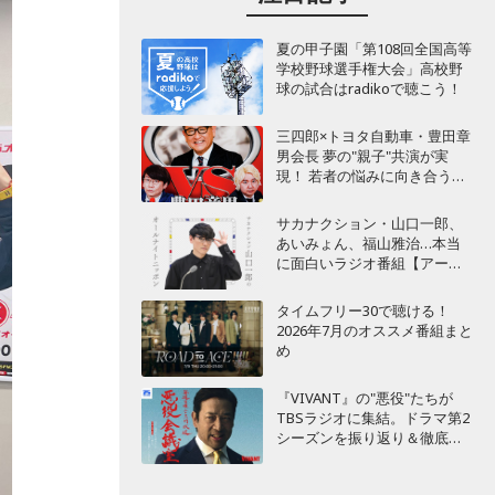
夏の甲子園「第108回全国高等
学校野球選手権大会」高校野
球の試合はradikoで聴こう！
三四郎×トヨタ自動車・豊田章
男会長 夢の"親子"共演が実
現！ 若者の悩みに向き合うポ
ッドキャスト番組が始動
サカナクション・山口一郎、
あいみょん、福山雅治…本当
に面白いラジオ番組【アーテ
ィスト編】
タイムフリー30で聴ける！
2026年7月のオススメ番組まと
め
『VIVANT』の"悪役"たちが
TBSラジオに集結。ドラマ第2
シーズンを振り返り＆徹底考
察！