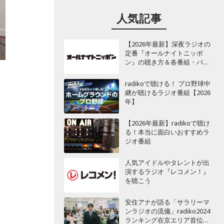
人気記事
【2026年最新】深夜ラジオの
定番『オールナイトニッポ
ン』の聴き方＆各番組・パー
ソナリティ一覧
radikoで聴ける！ プロ野球中
継が聴けるラジオ番組【2026
年】
【2026年最新】radikoで聴け
る！本当に面白いおすすめラ
ジオ番組
人気アイドルやタレントが出
演するラジオ『レコメン！』
を聴こう
安住アナが語る「サラリーマ
ンラジオの流儀」radiko2024
ランキング在京エリア首位