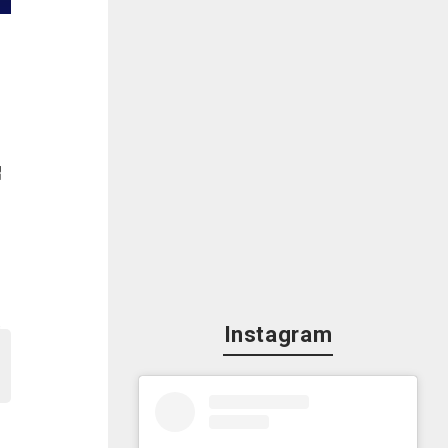
紹
持
Instagram