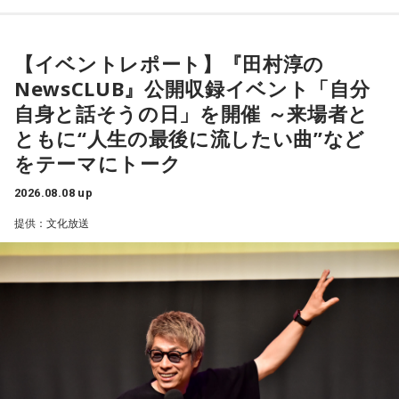
よろしくお願いします！
恋愛運が好調で楽しい運気の1日となりそうです。今日は好き
な人に積極的にアプローチをしてみるのも良さそうです。ラ
ッキーカラーは水色。
【イベントレポート】『田村淳の
NewsCLUB』公開収録イベント「自分
【2位】蟹座（かに座）
好調な運気で心地よく過ごせる1日となりそうです。直感が冴
自身と話そうの日」を開催 ～来場者と
「ニッポン放送ショウアップナイター ヤクルト×DeNA」
えやすい運気なので、選択に迷った際は自分の直感を参考に
ともに“人生の最後に流したい曲”など
■放送日時：8月15日（土） 17時50分～試合終了 （延長対
してみてください。
をテーマにトーク
応あり）
【3位】蠍座（さそり座）
■スペシャルゲスト解説：髙津臣吾
2026.08.08 up
学びや成長ができそうな1日です。今日は視野が広がりやすく
■実況：師岡正雄アナウンサー
提供：文化放送
学びが深まりそうです。海外のことに目を向けたり、探究心
■番組X：@showup1242
を大切に過ごしてみましょう。
■ハッシュタグ：#ショウアップナイター #60n
【4位】山羊座（やぎ座）
■メールアドレス：89@1242.com
対人運が好調です。今日は1対1のコミュニケーションが大切
■番組ホームページ：
https://www.1242.com/showup
な日。パートナーや大切な友人と深い話をしたり、普段は話
しづらい話題を取り上げてみたりするには良いタイミングで
す。