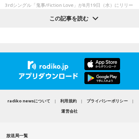
――実戦復帰まで4ヶ月という診断のもと、ファームで最初に
＜番組概要＞
3rdシングル「鬼事/Fiction Love」が8月19日（水）にリリー
番組名：SPORTS BEAT supported by TOYOTA
投げたのは7月11日でした。リハビリはうまくいったという
スされることを記念して、中島健人が通称“1部”のパーソナリ
放送日時：毎週土曜 10:00～10:50
この記事を読む
ことでしょうか？
ティを初めて担当する。番組では、新曲「鬼事/Fiction
パーソナリティ：藤木直人、高見侑里
山田「トレーナーさんのおかげでうまくいったと思います」
番組Webサイト：
https://www.tfm.co.jp/beat/
Love」の話はもちろん、新曲にまつわるテーマでリスナーか
番組公式X：
@SPORTSBEAT_TFM
らメールを募集したり、中島の愛に溢れた遊戯王トークも披
――想定通りにいったということですね。
露する予定。（メールの締切は8月14日（金）正午）
山田「順調にいくのも難しくて、リハビリをしていく上でエ
ラーが出たり、身体との感覚がつながりずらかったりするな
盛りだくさんの内容でお届けする一夜限りの特別番組『中島
かで、本当にトレーナーさんのおかげでうまくやっていただ
健人のオールナイトニッポン』は8月14日(金)25時からニッポ
きました」
ン放送をキーステーションに全国ネットで放送。
――石垣島で自主トレをともにした後輩である篠原響投手の
活躍をどうご覧になられましたか？
radiko newsについて
利用規約
プライバシーポリシー
■募集メール
山田「球速がすごくて、僕も追いつけるように頑張ります」
運営会社
◎メールテーマ『鬼事』
――オールスターゲームの前に1軍へ復帰しました。ここまで
TVアニメ『逃げ上手の若君』第2期オープニングテーマ「鬼
2試合に登板してみていかがですか？
放送局一覧
事」。中島健人はこの「鬼事」を「日々のイラッとした出来