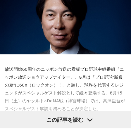
ン放送ショウアップナイター』の事前情報番組でレギュラー
冷静沈着なタイプ。感情に飲まれず、俯瞰して考えられるタ
出演コーナーを持つなど、ニッポン放送リスナーにはお馴染
イプです。ただ、いつも冷静すぎると近寄りがたく見られる
こともあるので、時には素直になってみましょう。
みの髙津だが、『ニッポン放送ショウアップナイター』で解
説を務めるのは2013年以来、13年ぶりとなる。
＊
ペナントレースも終盤に差し掛かり、古巣・ヤクルトにとっ
天使も悪魔も、どちらもあなたの一部。自分の中の両方を知
て勝負の夏となる神宮球場の一戦での髙津氏ならではの視点
っておくことが、いざという時の本当の強さになるのかもし
れません。
に注目が集まる。
放送開始60周年のニッポン放送の看板プロ野球中継番組『ニ
■監修者プロフィール：蝶ちょ（ちょうちょ）
『ニッポン放送ショウアップナイター』では、今後も60周年
池袋占い館セレーネ所属。電話占いメルにも出演。第六感で
ッポン放送ショウアップナイター』。8月は「プロ野球“勝負
のアニバーサリーイヤーにふさわしい球界のレジェンドたち
人の想いを捉える羅針盤ヒーラー。霊感タロット、四柱推
の夏”に60n（ロックオン）！」と題し、球界を代表するレジ
がスペシャルゲスト解説者として登場する。さらに、リスナ
命、宿曜占星術でオーダーメイドの鑑定を手掛ける。転職、
ェンドがスペシャルゲスト解説として続々登場する。8月15
結婚、離別など多くの経験から、今どう動くべきか悩む人に
ーにとって嬉しい夏の味覚や現金が当たるプレゼント企画も
日（土）のヤクルト×DeNA戦（神宮球場）では、髙津臣吾が
寄り添いナビゲートする。
実施する。
Webサイト：
https://selene-uranai.com/
スペシャルゲスト解説を務めることが決定した。
YouTube：
https://www.youtube.com/@ataru-uranai
この記事を読む
■髙津臣吾 コメント
髙津は1990年代から2000年代にかけて伝家の宝刀・シンカ