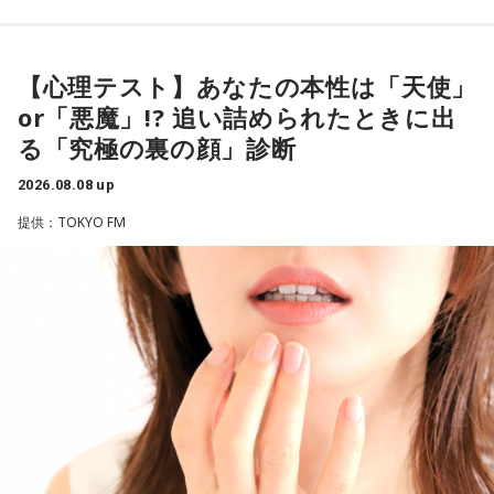
◆太田プロの若手芸人事情
有吉は、若手芸人と接する機会の多いカミムラに聞きたいこ
とがあると切り出し、「賞レースで結果を残していないコン
【心理テスト】あなたの本性は「天使」
ビ、（芸歴18年目の）ぐりんぴーすがよく愚痴をこぼしてい
or「悪魔」!? 追い詰められたときに出
るのは、最近の後輩は挨拶をしてくれないんだって（笑）」
る「究極の裏の顔」診断
と暴露します。
2026.08.08 up
有吉自身は、今では後輩から挨拶されないことがまったくな
いため分からないと前置きしつつ、「ぐりんぴーすがそう言
提供：TOKYO FM
っていたから……その辺はどう？ 風紀が乱れているかどうか」
と質問します。
これに対して、カミムラは「ぐりんぴーすさんが言っている
のは、1～2年目の芸人の子たちだと思うんですけど……たぶ
ん、その子たちは本当に挨拶していないと思います」と苦笑
い。有吉が「なんでなの？」と尋ねると、カミムラは「こん
なことを言うのもあれですけど、（ぐりんぴーすさんが）ど
ういう先輩か分かっていないんだと思います」と正直に語り
ます。