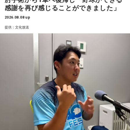
感謝を再び感じることができました」
なお、この模様は8月11日（火・祝）午前9時00分～10時00
1966年生まれの福田正博さんは、日本人初のJリーグ得点王に
2026.08.08 up
輝き、Jリーグ通算228試合出場93得点を挙げ、日本代表では
分に、文化放送で特別番組として放送します。
提供：文化放送
45試合出場で9ゴールを記録するなど活躍を見せ、1993年に
はW杯アジア地区最終予選にも出場しました。2002年に現役
【特別番組概要】
を引退した後は、サッカー解説者としてメディアでの活動の
■番組名：『田村淳のNewsCLUB「自分自身と話そうの
ほか、講演会やサッカー教室をおこなうなど、自身の経験を
日」』
活かしながら幅広く活動しています。
■放送日時：2026年8月11日（火・祝）午前9時00分～10時
◆「塩貝選手に悪意はなかった」
00分
■出演：田村淳、砂山圭大郎（文化放送アナウンサー）
藤木：決勝トーナメントの相手がブラジルに決まった際、塩
■提供：全日本葬祭業協同組合連合会（全葬連）
貝選手の言葉が切り取られて話題になったというか、ブラジ
ルにちょっと火をつけてしまった部分もあるのかなと思った
のですが。
福田：そうですね。塩貝選手に悪意はなかったと思います
し、素直に自分の気持ちを言っただけなのですが、それをブ
ラジルサイドがうまく切り取って、結果的に彼らのモチベー