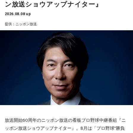
ン放送ショウアップナイター』
音声コンテンツプラットフォーム「JFN Pods」ではスペシャ
それは何でしたか？次の中から近いものを1つ選んでくださ
ル音声も配信中！
い。
2026.08.08 up
1． 鳩のぬいぐるみ
提供：ニッポン放送
2． パスポートなどの身分証
3． 買ったばかりの乾電池
4． 懐中電灯
【解説】
この心理テストでわかることは、追い詰められた時に出る、
あなたの「究極の裏の顔」です。
とっさに握りしめたものは、あなたが窮地で無意識に守ろう
とする「本当に大切なもの」を暗示しています。冷静ではい
られない極限の場面でこそ、普段は隠れているあなたの本性
が表に出るのです。
【解答】
1．鳩のぬいぐるみ……本性は「愛情深い天使」
放送開始60周年のニッポン放送の看板プロ野球中継番組『ニ
鳩のぬいぐるみは「愛情」を暗示しています。あなたは追い
ッポン放送ショウアップナイター』。8月は「プロ野球“勝負
詰められても、自分より大切な誰かを思い浮かべる、利他的