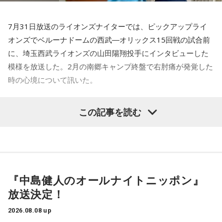
ションを上げるような形になってしまったので、それはあま
り良くなかったかなと思います。
7月31日放送のライオンズナイターでは、ピックアップライ
何を言っているかというと、日本とブラジルの力関係は間違
オンズでベルーナドームの西武―オリックス15回戦の試合前
いなくブラジルが上なんですよ。そこで日本サイドが考えな
に、埼玉西武ライオンズの山田陽翔投手にインタビューした
きゃいけないことは、ブラジルに油断してもらう、隙を見せ
てもらうということも1つだと思っていて。
模様を放送した。2月の南郷キャンプ終盤で右肘痛が発覚した
時の心境について訊いた。
去年おこなったブラジルとの親善試合では、日本が2-0から3
点を取ってブラジルに勝っているんです。だけれども、ブラ
――1軍デビューを果たしたプロ3年目の昨シーズンは素晴ら
ジルは対戦相手が決まったときに「オランダじゃなくて良か
この記事を読む
しい成績だったかと思いますが、「求めすぎずに自分のやる
った」と思っていた。日本ということで、少しでも油断して
くれれば、日本にとっては好都合じゃないですか。
べきことをできていた」と振り返りましたね。
山田「チームから与えられた役割をまっとうできたと思うの
ただ、ブラジルの監督の立場からすると、その油断が一番危
で、そこは自分のなかではいい評価をしていた感じです」
険なんです。だから、「去年の親善試合では2-0から逆転され
ているんだ。メンバーは違うかもしれないけれど、日本は力
『中島健人のオールナイトニッポン』
――過去2年の苦労は昨シーズンに活きていたということです
があるんだぞ」と言って、油断しないように警戒させる。そ
放送決定！
して、「お前ら、（日本選手が）こんなことを言ってるぞ」
ね。
と塩貝選手のコメントを（起爆剤として）使うことが可能な
山田「活きていると思います。ウエイトトレーニングなどで
2026.08.08 up
んですよ。そういう意味でも、利用されてしまうものを提供