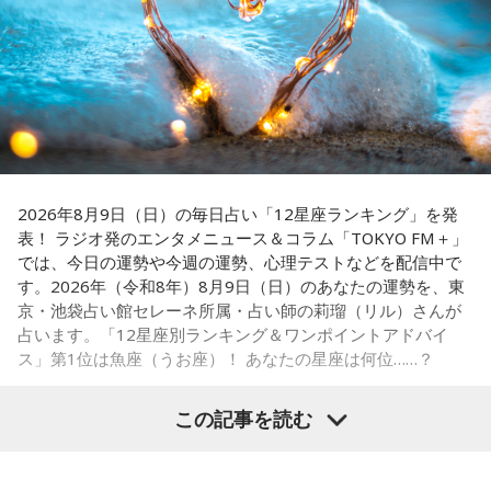
て勝負の夏となる神宮球場の一戦での髙津氏ならではの視点
■ハッシュタグ：#ショウアップナイター #60n
に注目が集まる。
■メールアドレス：89@1242.com
■番組ホームページ：
https://www.1242.com/showup
『ニッポン放送ショウアップナイター』では、今後も60周年
のアニバーサリーイヤーにふさわしい球界のレジェンドたち
がスペシャルゲスト解説者として登場する。さらに、リスナ
ーにとって嬉しい夏の味覚や現金が当たるプレゼント企画も
実施する。
2026年8月9日（日）の毎日占い「12星座ランキング」を発
表！ ラジオ発のエンタメニュース＆コラム「TOKYO FM＋」
では、今日の運勢や今週の運勢、心理テストなどを配信中で
す。2026年（令和8年）8月9日（日）のあなたの運勢を、東
■髙津臣吾 コメント
京・池袋占い館セレーネ所属・占い師の莉瑠（リル）さんが
占います。「12星座別ランキング＆ワンポイントアドバイ
「ショウアップナイター」をお聴きの皆さま、ご無沙汰して
ス」第1位は魚座（うお座）！ あなたの星座は何位……？
おります。
ペナントレース終盤の神宮球場、一つ一つのプレーの重みが
この記事を読む
増す独特の緊張感を、ラジオを通じてお伝えできればと思い
ます。
【1位】魚座（うお座）