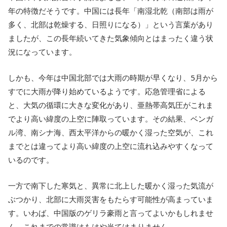
年の特徴だそうです。中国には長年「南湿北乾（南部は雨が
多く、北部は乾燥する、日照りになる）」という言葉があり
ましたが、この長年続いてきた気象傾向とはまったく違う状
況になっています。
しかも、今年は中国北部では大雨の時期が早くなり、5月から
すでに大雨が降り始めているようです。応急管理省による
と、大気の循環に大きな変化があり、亜熱帯高気圧がこれま
でより高い緯度の上空に陣取っています。その結果、ベンガ
ル湾、南シナ海、西太平洋からの暖かく湿った空気が、これ
までとは違ってより高い緯度の上空に流れ込みやすくなって
いるのです。
一方で南下した寒気と、異常に北上した暖かく湿った気流が
ぶつかり、北部に大雨災害をもたらす可能性が高まっていま
す。いわば、中国版のゲリラ豪雨と言ってよいかもしれませ
ん。これまでの常識はもはや当てはまりません。