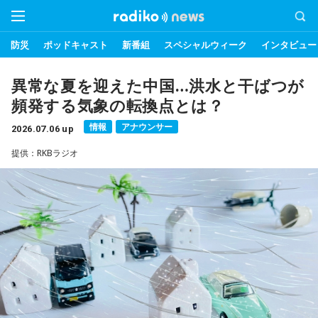
防災
ポッドキャスト
新番組
スペシャルウィーク
インタビュー
異常な夏を迎えた中国…洪水と干ばつが
頻発する気象の転換点とは？
情報
アナウンサー
2026.07.06 up
提供：RKBラジオ