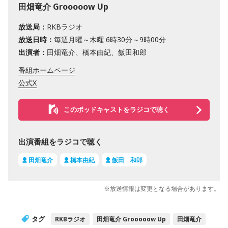
田畑竜介 Grooooow Up
放送局：
RKBラジオ
放送日時：
毎週月曜～木曜 6時30分～9時00分
出演者：
田畑竜介、橋本由紀、飯田和郎
番組ホームページ
公式X
このポッドキャストをラジコで聴く
出演番組をラジコで聴く
田畑竜介
橋本由紀
飯田 和郎
※放送情報は変更となる場合があります。
タグ
RKBラジオ
田畑竜介 Grooooow Up
田畑竜介