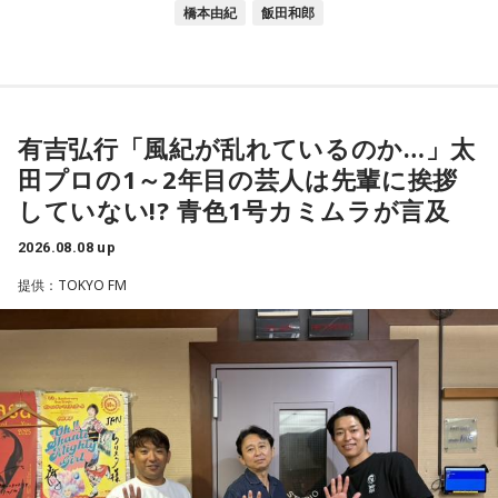
橋本由紀
飯田和郎
有吉弘行「風紀が乱れているのか…」太
田プロの1～2年目の芸人は先輩に挨拶
していない!? 青色1号カミムラが言及
2026.08.08 up
提供：TOKYO FM