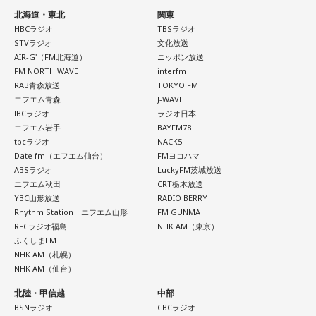
山田「自分の持ち味が出せて抑えられることができたので、
事」や「心がザワザワした、モヤモヤした事」を表す言葉と
北海道・東北
関東
そこは1番よかったのかなと思います。試合で投げる、野球が
HBCラジオ
TBSラジオ
してカジュアルに使っています。そんな、あなたの周りで起
できる感謝というのも再び感じることができましたし、野球
STVラジオ
文化放送
きた「鬼事」を教えてください。
AIR-G'（FM北海道）
ニッポン放送
が楽しかったですね」
中島健人が、どう立ち回ればよかったのか手を差し伸べま
FM NORTH WAVE
interfm
RAB青森放送
TOKYO FM
す。
――今シーズンの登板はまだ2試合ですが、ヒットを1本も打
エフエム青森
J-WAVE
IBCラジオ
ラジオ日本
たれていないです。
※ メールの件名は「鬼事」でお願いします。
エフエム岩手
BAYFM78
山田「そうなんですか？ 何の意識もしていないです（笑）。
tbcラジオ
NACK5
1イニングを無失点で抑える。どれだけピンチを作っても無失
Date fm（エフエム仙台）
FMヨコハマ
◎コーナー『人生アイズ相談ドラゴン』
ABSラジオ
LuckyFM茨城放送
点で抑えるというのが中継ぎの仕事なので、それができたと
「仕事場の上司、良い人なんだけどここが好きになれなく
エフエム秋田
CRT栃木放送
いうのは本当にいいことなのかなと思います」
て…」
YBC山形放送
RADIO BERRY
Rhythm Station エフエム山形
FM GUNMA
「友人と遊んだ時に言われたあの一言がずっとモヤモヤして
RFCラジオ福島
NHK AM（東京）
※インタビュアー：文化放送・斉藤一美アナウンサー
いて…」
ふくしまFM
NHK AM（札幌）
「優柔不断な性格のせいで、こんな事が…」
NHK AM（仙台）
あなたの人生相談を送ってください。その相談を受け、中島
北陸・甲信越
中部
健人が遊戯王の話をします。
BSNラジオ
CBCラジオ