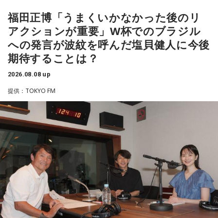
金運が好調です。今日はお金に関する見直しや、将来のため
福田正博「うまくいかなかった後のリ
に必要なことについて考えてみましょう。ラッキーアイテム
昨年に続き2回目の開催となる本イベントは、参加者が自分自
アクションが重要」W杯でのブラジル
はコーヒー。
身を見つめ直す2つのコーナーで展開。「自分への表彰状を送
への発言が波紋を呼んだ塩貝健人に今後
ろう」のコーナーでは、大きな成功でなくても「自分、本当
【10位】獅子座（しし座）
期待することは？
によく頑張ったな」と思えるこれまでの出来事を、“自分への
内省がテーマの日です。今日はこれまでを振り返って色々な
ことを見直してみましょう。スマホのデータの整理をした
表彰状”という形で来場者から募集・紹介。自身の記憶を改め
2026.08.08 up
り、不要に感じるものは手放してみるのもおすすめです。
て言葉にすることで、人生をじっくりと見つめ直す時間とな
提供：TOKYO FM
りました。
【11位】水瓶座（みずがめ座）
日頃の疲れを癒しましょう。今日はマッサージを受けたり、
続く「人生の最後に流したい私のエンディング曲」のコーナ
心と身体のメンテナンスを意識しましょう。たくさん睡眠を
取ってリフレッシュするのも良さそうです。
ーでは、来場者が選んだ“人生の最後に流したい一曲”にまつわ
る思い出を紹介。音楽を通してこれまでの人生を振り返りな
【12位】射手座（いて座）
がら、これからの“自分らしい生き方”を考える時間を共有しま
心のモヤモヤが目立つような日です。今日は頑張らず、1人の
した。田村は、人生の最後に流したい曲について、「お葬式
時間を大切にしたり、のんびり過ごす時間を持つようにしま
で流す曲は決めている。しかも自分の声で流したいと思っ
しょう。
て、毎日ギターの弾き語りを書斎で練習して、音源として残
【今日の一言メッセージ】
しているんです。娘たちにも聴こえているはずだから、お葬