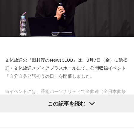
【5位】牡牛座（おうし座）
趣味や友達付き合いが活発な運気です。今日は心の充実感を
感じやすい日なので、好きなことをとことん楽しみましょ
う。ラッキーアイテムは、炭酸水。
【6位】乙女座（おとめ座）
人付き合いが好調で、楽しいことが広がっていくような運気
です。今日は色々な人と積極的にコミュニケーションをとっ
ていきましょう。
文化放送の『田村淳のNewsCLUB』は、8月7日（金）に浜松
【7位】牡羊座（おひつじ座）
町・文化放送メディアプラスホールにて、公開収録イベント
マイペースに過ごせると良い日です。今日は部屋の片付けを
「自分自身と話そうの日」を開催しました。
したり、書類の整理をしたり、身の回りの整理を心掛けて過
ごしてみましょう。
当イベントには、番組パーソナリティで全葬連（全日本葬祭
業協同組合連合会）のフューネラルアンバサダーも務める田
【8位】天秤座（てんびん座）
この記事を読む
仕事運が好調な日。今日がお休みの人も忙しさが目立ちそう
村淳と、アシスタントの砂山圭大郎アナウンサーが登壇。
です。優先順位を確認し、1つひとつ丁寧に進めていくことを
「自分自身と話そう」をテーマに、“これまでの人生”を肯定し
心がけてみましょう。
ながら“これからの生き方”を考える時間を、来場者とのやり取
りを交えながらお届けしました。
【9位】双子座（ふたご座）