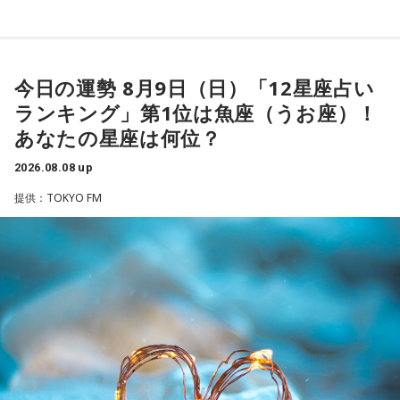
ーを武器にヤクルトスワローズの絶対的守護神を担い、選手
「ショウアップナイター」をお聴きの皆さま、ご無沙汰して
として5度のリーグ優勝、4度の日本一に貢献した。メジャー
おります。
でも活躍し日米通算313セーブをマーク。指導者としては、6
今日の運勢 8月9日（日）「12星座占い
ペナントレース終盤の神宮球場、一つ一つのプレーの重みが
シーズン、ヤクルトの監督を務め、前年最下位からの日本
増す独特の緊張感を、ラジオを通じてお伝えできればと思い
ランキング」第1位は魚座（うお座）！
一、球団初のリーグ連覇を成し遂げた。
ます。
あなたの星座は何位？
よろしくお願いします！
選手としても指揮官としてもヤクルトが誇る球界のレジェン
2026.08.08 up
ドといえる髙津が8月15日（土）に神宮球場で行われる「ヤ
提供：TOKYO FM
クルト×DeNA」に『ニッポン放送ショウアップナイター』の
スペシャルゲスト解説として登場する。現役時代は『ニッポ
ン放送ショウアップナイター』の事前情報番組でレギュラー
「ニッポン放送ショウアップナイター ヤクルト×DeNA」
出演コーナーを持つなど、ニッポン放送リスナーにはお馴染
■放送日時：8月15日（土） 17時50分～試合終了 （延長対
みの髙津だが、『ニッポン放送ショウアップナイター』で解
応あり）
説を務めるのは2013年以来、13年ぶりとなる。
■スペシャルゲスト解説：髙津臣吾
■実況：師岡正雄アナウンサー
ペナントレースも終盤に差し掛かり、古巣・ヤクルトにとっ
■番組X：@showup1242