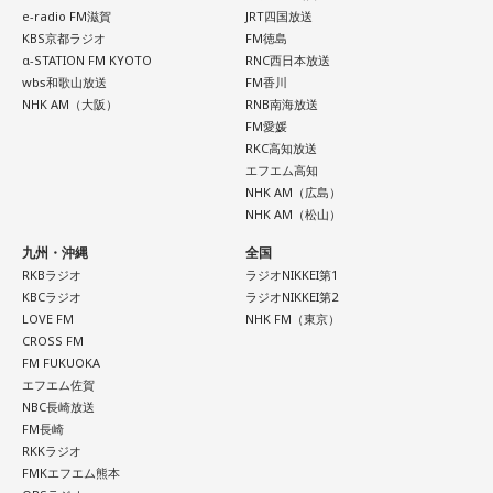
■番組タイトル：ニッポン放送『中島健人のオールナイトニッ
e-radio FM滋賀
JRT四国放送
ポン』
KBS京都ラジオ
FM徳島
■放送日時：2026年8月14日（金） 25時～27時 （15日
α-STATION FM KYOTO
RNC西日本放送
（土）午前1時〜3時）
wbs和歌山放送
FM香川
ニッポン放送をキーステーションに全国ネットで放送
NHK AM（大阪）
RNB南海放送
■パーソナリティ：中島健人
FM愛媛
RKC高知放送
■メールアドレス：
kenty@allnightnippon.com
エフエム高知
■番組公式X：@Ann_Since1967
NHK AM（広島）
■番組ハッシュタグ：#中島健人ANN
NHK AM（松山）
九州・沖縄
全国
RKBラジオ
ラジオNIKKEI第1
KBCラジオ
ラジオNIKKEI第2
LOVE FM
NHK FM（東京）
CROSS FM
FM FUKUOKA
エフエム佐賀
NBC長崎放送
FM長崎
RKKラジオ
FMKエフエム熊本