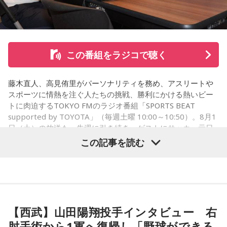
今日は不要なものを手放したり、今後の計画を見直すことを
式のときに『パパが弾いてた曲だ』と思ってもらえたら」と
心掛けると良い日です。
思いを語りました。
■監修者プロフィール：莉瑠（リル）
東京・池袋占い館セレーネ所属。10代に占いに出会い、勉
この番組をラジコで聴く
強、コミュニケーションなどの苦手な部分を克服。成績も最
下位からトップに。OL、芸能活動を経て、悩みやコンプレッ
コーナー後には、来場者から田村への質疑応答も実施。最後
クスを持つ方に寄り添いたいと本格的に占いの世界に進出。
藤木直人、高見侑里がパーソナリティを務め、アスリートや
には、田村がイベントを振り返り、「リスナーの皆さんのエ
SATORI電話占い月間ランキング連続1位。占いコンテンツ
スポーツに情熱を注ぐ人たちの挑戦、勝利にかける熱いビー
ンディング曲の話とかを聞いているだけでも、僕はポジティ
『莉瑠と龍神様の絶対神託』リリース。
トに肉迫するTOKYO FMのラジオ番組「SPORTS BEAT
Webサイト：
https://selene-uranai.com/
supported by TOYOTA」（毎週土曜 10:00～10:50）。8月1
ブになれた。確かに死はすごく悲しいことではあるんだけ
オンライン占いセレーネ：
https://online-uranai.jp/
日（土）の放送も、先週に引き続き、ゲストにサッカー元日
ど、100％皆さんに必ず来るお別れなので、そのお別れとど
本代表の福田正博さんが登場！ 当記事では、「FIFAワールド
この記事を読む
うやって向き合うかということを考える一つのきっかけにな
カップ26（以下、W杯）」でブラジルに対する発言が波紋を
ればと思います」と締めくくりました。
呼んだ塩貝健人選手について、福田さんが語った模様を紹介
します。
また、イベント当日は文化放送1階のサテライトプラス広場に
て「イタコト展」も開催。「誰かの心のこりが、誰かの心の
【西武】山田陽翔投手インタビュー 右
こりを和らげる」をテーマに、さまざまな「心のこり」に触
（左から）福田正博さん、藤木直人、高見侑里
肘手術から1軍へ復帰し「野球ができる
れながら、自分自身の想いを見つめ直す機会を届けました。