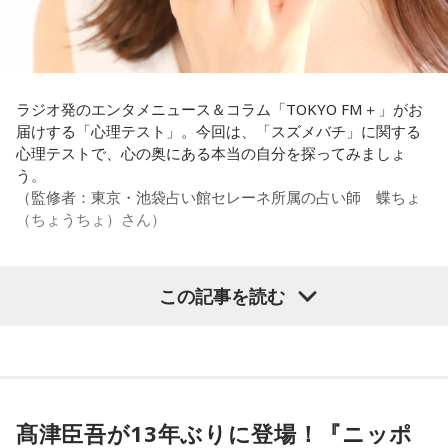
それを受け、有吉は「でもさ、この世界に入ったら俺だって
（若手の頃は）誰か分からない人にも一応挨拶するじゃな
い？ 何があるか分からないからさ」と持論を語ります。その
意見にカミムラも納得しつつも、「ちゃんと挨拶をしない人
間は時代的に増えていますね」とリアルな実情を明かしま
ラジオ発のエンタメニュース＆コラム「TOKYO FM＋」がお
す。
届けする「心理テスト」。今回は、「スズメバチ」に関する
心理テストで、心の奥にある本当の自分を探ってみましょ
また、有吉は「吉本（興業）は縦がちゃんとしているじゃ
う。
ん。それは養成所でもそういう教えがあるんだろうし、先輩
（監修者：東京・池袋占い館セレーネ所属の占い師 蝶ちょ
からも受け継がれるからだと思うんだよね」と他事務所と比
（ちょうちょ）さん）
較しつつ、「太田プロはゆるいから……酒井のせいで（笑）」
と冗談交じりに言うと、酒井も「俺のせいじゃないと思いま
すけどね」とすぐさまツッコミを入れていました。
この記事を読む
【質問】
＜番組概要＞
家でくつろいでいると、突然、大きなスズメバチが部屋に飛
番組名：有吉弘行のSUNDAY NIGHT DREAMER
び込んできました。
放送日時：毎週日曜 20:00～21:55
あなたは慌てて、荷物をつかんで部屋の外へ逃げ出します。
放送エリア：TOKYO FMをのぞくJFN全国25局ネット
安全な場所までたどり着き、ほっと一息。
パーソナリティ：有吉弘行
ふと見ると、あなたは無我夢中で、あるものを握りしめてい
髙津臣吾が13年ぶりに登場！『ニッポ
番組Webサイト：
https://jfn-pods.com/program/27400
ました。