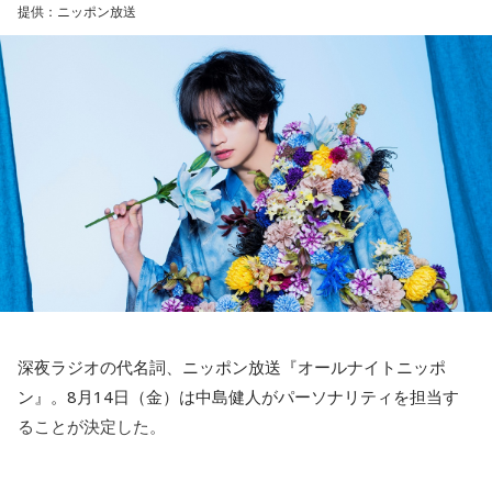
身体作りができたと思うので、結果を出さないといけないと
提供：ニッポン放送
しないほうが良かったなと僕は思っています。
ころで出せたというのはよかったと思います」
とはいえ、塩貝選手とはW杯が終わったときに違うところで
会いましたけど、本当に純粋なんですよ。全然悪気がないと
――2月の南郷キャンプ終盤で右肘痛が発覚した時の心境を教
いうか。ただ、プロの選手としてそこまで考えてコメントす
えてください。
るべきだったかなとは思います。
山田「痛かったですし、手術のタイミングはすごく悩んだの
ですが、3月9日に手術をさせていただいた。痛いままプレー
でもまだ若いですから。森保監督は“リバウンドメンタリテ
をしていても成績も上がらないですし、自分としても不安を
ィ”という言葉をよく使いますけど、何かうまくいかなかった
後のリアクションがすごく重要で、今後そこを塩貝選手は試
抱えながらプレーをするのは嫌だったので、できるだけ早く
されるのかなと思いますし、その期待に応えるだけのものを
手術をして、早く復帰ができるようにというので決断しまし
持っている選手だと思いますから、良いエネルギーに変えて
た」
もらいたいなと思います。
――以前から痛みはあったのでしょうか？
----------------------------------------------------
深夜ラジオの代名詞、ニッポン放送『オールナイトニッポ
この日の放送をradikoタイムフリーで聴く
山田「痛みがない範囲でできていたのですが、痛みの場所が
ン』。8月14日（金）は中島健人がパーソナリティを担当す
※放送エリア外の方は、プレミアム会員の登録でご利用いた
動いてしまって、数ミリでも痛みの場所が動くだけで痛みが
ることが決定した。
だけます。
変わってくるので」
----------------------------------------------------