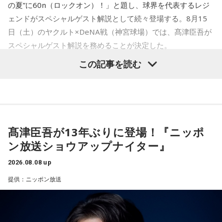
なタイプ。窮地でこそ人にやさしくできる、あたたかい心の
の夏”に60n（ロックオン）！」と題し、球界を代表するレジ
持ち主です。ただ、自分を後回しにしすぎないよう気をつけ
ェンドがスペシャルゲスト解説として続々登場する。8月15
てください。
日（土）のヤクルト×DeNA戦（神宮球場）では、髙津臣吾が
スペシャルゲスト解説を務めることが決定した。
2．身分証……本性は「したたかな悪魔」
身分証は「あなた自身の存在」を暗示しています。あなたは
この記事を読む
窮地に立たされると、何よりまず自分を守り抜く、利己的な
タイプ。生き残るための冷徹な判断力は、時に人を出し抜く
髙津は1990年代から2000年代にかけて伝家の宝刀・シンカ
ほどです。ただ、その強さはあなたや大切なものを守るため
ーを武器にヤクルトスワローズの絶対的守護神を担い、選手
の武器にもなるでしょう。
として5度のリーグ優勝、4度の日本一に貢献した。メジャー
3．乾電池……本性は「気まぐれな人間」
でも活躍し日米通算313セーブをマーク。指導者としては、6
髙津臣吾が13年ぶりに登場！『ニッポ
乾電池は「内に秘めたエネルギー」を暗示しています。あな
シーズン、ヤクルトの監督を務め、前年最下位からの日本
ン放送ショウアップナイター』
たは追い詰められると、理屈より先に、その時の衝動でとっ
一、球団初のリーグ連覇を成し遂げた。
さに動く本能タイプ。ある意味では、いちばん人間らしいか
2026.08.08 up
もしれません。勢いが吉と出ることも多いですが、一呼吸置
選手としても指揮官としてもヤクルトが誇る球界のレジェン
いて考える癖もつけてみて。
提供：ニッポン放送
ドといえる髙津が8月15日（土）に神宮球場で行われる「ヤ
4．懐中電灯……本性は「冷静な神様!?」
クルト×DeNA」に『ニッポン放送ショウアップナイター』の
懐中電灯は「今後の見通し」を暗示しています。あなたは極
スペシャルゲスト解説として登場する。現役時代は『ニッポ
限の場面でもパニックにならず、状況を一歩引いて見極める