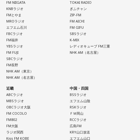
FM NIIGATA
TOKAI RADIO
※ メールの件名は「決闘」でお願いします。
KNBラジオ
ぎふチャン
FMとやま
ZIP-FM
MROラジオ
FM AICHI
◎「中島健人イメージランキング」
エフエム石川
FM GIFU
街の人に調査したら、中島健人が1位にランクインしそうな
FBCラジオ
SBSラジオ
「ランキングのタイトルだけ」を送ってきてください。
FM福井
K-MIX
YBSラジオ
レディオキューブ FM三重
FM FUJI
NHK AM（名古屋）
＜例＞
SBCラジオ
・家の照明、指パッチンで消してそうランキング
FM長野
NHK AM（東京）
・コンビニで「温めますか？」とか「レジ袋はいります
NHK AM（名古屋）
か？」とか聞かれる前に全部先に言ってきそうな男ランキン
近畿
中国・四国
グ
ABCラジオ
BSSラジオ
・渋谷のギャル1000人に聴きました「愛用してるタブレット
MBSラジオ
エフエム山陰
端末めっちゃデカそう」ランキング
OBCラジオ大阪
RSKラジオ
FM COCOLO
ＦＭ岡山
こんな感じで、中島健人を1位にランクインさせてください。
FM802
RCCラジオ
FM大阪
広島FM
※ メールの件名は「ランキング」でお願いします。
ラジオ関西
KRY山口放送
Kiss FM KOBE
エフエム山口