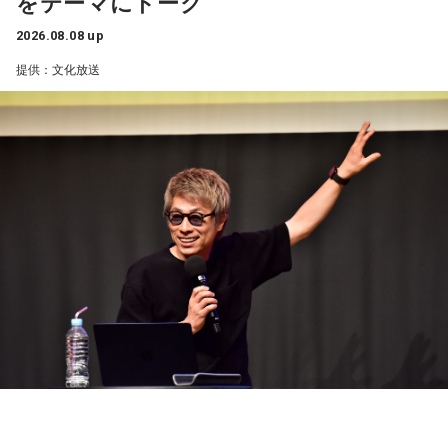
をテーマにトーク
応あり）
【3位】蠍座（さそり座）
■スペシャルゲスト解説：髙津臣吾
2026.08.08 up
学びや成長ができそうな1日です。今日は視野が広がりやすく
■実況：師岡正雄アナウンサー
提供：文化放送
学びが深まりそうです。海外のことに目を向けたり、探究心
■番組X：@showup1242
を大切に過ごしてみましょう。
■ハッシュタグ：#ショウアップナイター #60n
【4位】山羊座（やぎ座）
■メールアドレス：89@1242.com
対人運が好調です。今日は1対1のコミュニケーションが大切
■番組ホームページ：
https://www.1242.com/showup
な日。パートナーや大切な友人と深い話をしたり、普段は話
しづらい話題を取り上げてみたりするには良いタイミングで
す。
【5位】牡牛座（おうし座）
趣味や友達付き合いが活発な運気です。今日は心の充実感を
感じやすい日なので、好きなことをとことん楽しみましょ
う。ラッキーアイテムは、炭酸水。
【6位】乙女座（おとめ座）
人付き合いが好調で、楽しいことが広がっていくような運気
です。今日は色々な人と積極的にコミュニケーションをとっ
ていきましょう。