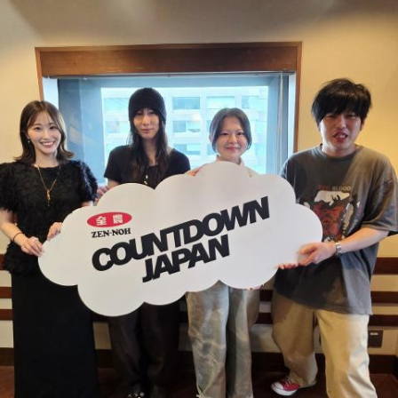
TVアニメ『逃げ上手の若君』第2期オープニングテーマ「鬼
か？」とか聞かれる前に全部先に言ってきそうな男ランキン
事」。中島健人はこの「鬼事」を「日々のイラッとした出来
グ
事」や「心がザワザワした、モヤモヤした事」を表す言葉と
・渋谷のギャル1000人に聴きました「愛用してるタブレット
してカジュアルに使っています。そんな、あなたの周りで起
端末めっちゃデカそう」ランキング
きた「鬼事」を教えてください。
こんな感じで、中島健人を1位にランクインさせてください。
中島健人が、どう立ち回ればよかったのか手を差し伸べま
す。
※ メールの件名は「ランキング」でお願いします。
■番組タイトル：ニッポン放送『中島健人のオールナイトニッ
※ メールの件名は「鬼事」でお願いします。
ポン』
■放送日時：2026年8月14日（金） 25時～27時 （15日
◎コーナー『人生アイズ相談ドラゴン』
（土）午前1時〜3時）
「仕事場の上司、良い人なんだけどここが好きになれなく
ニッポン放送をキーステーションに全国ネットで放送
て…」
■パーソナリティ：中島健人
■メールアドレス：
kenty@allnightnippon.com
「友人と遊んだ時に言われたあの一言がずっとモヤモヤして
■番組公式X：@Ann_Since1967
いて…」
■番組ハッシュタグ：#中島健人ANN
「優柔不断な性格のせいで、こんな事が…」
あなたの人生相談を送ってください。その相談を受け、中島