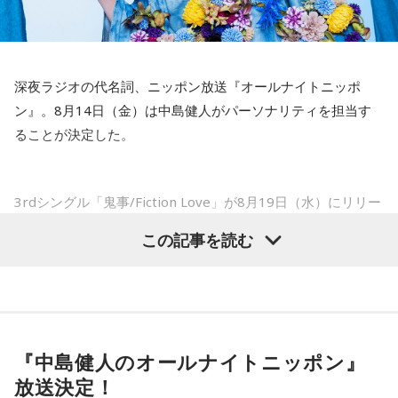
手術をして、早く復帰ができるようにというので決断しまし
山田「そうなんですか？ 何の意識もしていないです（笑）。
た」
1イニングを無失点で抑える。どれだけピンチを作っても無失
点で抑えるというのが中継ぎの仕事なので、それができたと
――以前から痛みはあったのでしょうか？
いうのは本当にいいことなのかなと思います」
深夜ラジオの代名詞、ニッポン放送『オールナイトニッポ
山田「痛みがない範囲でできていたのですが、痛みの場所が
ン』。8月14日（金）は中島健人がパーソナリティを担当す
動いてしまって、数ミリでも痛みの場所が動くだけで痛みが
※インタビュアー：文化放送・斉藤一美アナウンサー
ることが決定した。
変わってくるので」
――実戦復帰まで4ヶ月という診断のもと、ファームで最初に
3rdシングル「鬼事/Fiction Love」が8月19日（水）にリリー
投げたのは7月11日でした。リハビリはうまくいったという
スされることを記念して、中島健人が通称“1部”のパーソナリ
この記事を読む
ことでしょうか？
ティを初めて担当する。番組では、新曲「鬼事/Fiction
山田「トレーナーさんのおかげでうまくいったと思います」
Love」の話はもちろん、新曲にまつわるテーマでリスナーか
らメールを募集したり、中島の愛に溢れた遊戯王トークも披
――想定通りにいったということですね。
露する予定。（メールの締切は8月14日（金）正午）
山田「順調にいくのも難しくて、リハビリをしていく上でエ
『中島健人のオールナイトニッポン』
ラーが出たり、身体との感覚がつながりずらかったりするな
盛りだくさんの内容でお届けする一夜限りの特別番組『中島
放送決定！
かで、本当にトレーナーさんのおかげでうまくやっていただ
健人のオールナイトニッポン』は8月14日(金)25時からニッポ