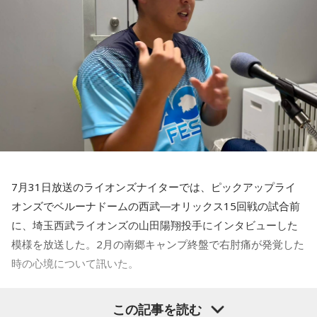
をしていても成績も上がらないですし、自分としても不安を
ィ”という言葉をよく使いますけど、何かうまくいかなかった
後のリアクションがすごく重要で、今後そこを塩貝選手は試
抱えながらプレーをするのは嫌だったので、できるだけ早く
されるのかなと思いますし、その期待に応えるだけのものを
手術をして、早く復帰ができるようにというので決断しまし
持っている選手だと思いますから、良いエネルギーに変えて
た」
もらいたいなと思います。
――以前から痛みはあったのでしょうか？
----------------------------------------------------
この日の放送をradikoタイムフリーで聴く
山田「痛みがない範囲でできていたのですが、痛みの場所が
※放送エリア外の方は、プレミアム会員の登録でご利用いた
動いてしまって、数ミリでも痛みの場所が動くだけで痛みが
だけます。
変わってくるので」
----------------------------------------------------
7月31日放送のライオンズナイターでは、ピックアップライ
――実戦復帰まで4ヶ月という診断のもと、ファームで最初に
＜番組概要＞
オンズでベルーナドームの西武―オリックス15回戦の試合前
番組名：SPORTS BEAT supported by TOYOTA
投げたのは7月11日でした。リハビリはうまくいったという
放送日時：毎週土曜 10:00～10:50
に、埼玉西武ライオンズの山田陽翔投手にインタビューした
ことでしょうか？
パーソナリティ：藤木直人、高見侑里
模様を放送した。2月の南郷キャンプ終盤で右肘痛が発覚した
山田「トレーナーさんのおかげでうまくいったと思います」
番組Webサイト：
https://www.tfm.co.jp/beat/
時の心境について訊いた。
番組公式X：
@SPORTSBEAT_TFM
――想定通りにいったということですね。
――1軍デビューを果たしたプロ3年目の昨シーズンは素晴ら
山田「順調にいくのも難しくて、リハビリをしていく上でエ
この記事を読む