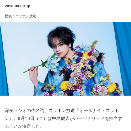
きました」
ン放送をキーステーションに全国ネットで放送。
2026.08.08 up
提供：ニッポン放送
――石垣島で自主トレをともにした後輩である篠原響投手の
活躍をどうご覧になられましたか？
■募集メール
山田「球速がすごくて、僕も追いつけるように頑張ります」
◎メールテーマ『鬼事』
――オールスターゲームの前に1軍へ復帰しました。ここまで
TVアニメ『逃げ上手の若君』第2期オープニングテーマ「鬼
2試合に登板してみていかがですか？
事」。中島健人はこの「鬼事」を「日々のイラッとした出来
山田「自分の持ち味が出せて抑えられることができたので、
事」や「心がザワザワした、モヤモヤした事」を表す言葉と
そこは1番よかったのかなと思います。試合で投げる、野球が
してカジュアルに使っています。そんな、あなたの周りで起
できる感謝というのも再び感じることができましたし、野球
きた「鬼事」を教えてください。
が楽しかったですね」
中島健人が、どう立ち回ればよかったのか手を差し伸べま
す。
――今シーズンの登板はまだ2試合ですが、ヒットを1本も打
深夜ラジオの代名詞、ニッポン放送『オールナイトニッポ
たれていないです。
※ メールの件名は「鬼事」でお願いします。
ン』。8月14日（金）は中島健人がパーソナリティを担当す
山田「そうなんですか？ 何の意識もしていないです（笑）。
ることが決定した。
1イニングを無失点で抑える。どれだけピンチを作っても無失
◎コーナー『人生アイズ相談ドラゴン』