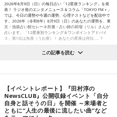
実施する。
2026年8月9日（日）の毎日占い「12星座ランキング」を発
表！ ラジオ発のエンタメニュース＆コラム「TOKYO FM＋」
では、今日の運勢や今週の運勢、心理テストなどを配信中で
す。2026年（令和8年）8月9日（日）のあなたの運勢を、東
■髙津臣吾 コメント
京・池袋占い館セレーネ所属・占い師の莉瑠（リル）さんが
占います。「12星座別ランキング＆ワンポイントアドバイ
「ショウアップナイター」をお聴きの皆さま、ご無沙汰して
ス」第1位は魚座（うお座）！ あなたの星座は何位……？
おります。
ペナントレース終盤の神宮球場、一つ一つのプレーの重みが
この記事を読む
増す独特の緊張感を、ラジオを通じてお伝えできればと思い
ます。
【1位】魚座（うお座）
よろしくお願いします！
恋愛運が好調で楽しい運気の1日となりそうです。今日は好き
な人に積極的にアプローチをしてみるのも良さそうです。ラ
ッキーカラーは水色。
【イベントレポート】『田村淳の
NewsCLUB』公開収録イベント「自分
【2位】蟹座（かに座）
好調な運気で心地よく過ごせる1日となりそうです。直感が冴
自身と話そうの日」を開催 ～来場者と
「ニッポン放送ショウアップナイター ヤクルト×DeNA」
えやすい運気なので、選択に迷った際は自分の直感を参考に
ともに“人生の最後に流したい曲”など
■放送日時：8月15日（土） 17時50分～試合終了 （延長対
してみてください。