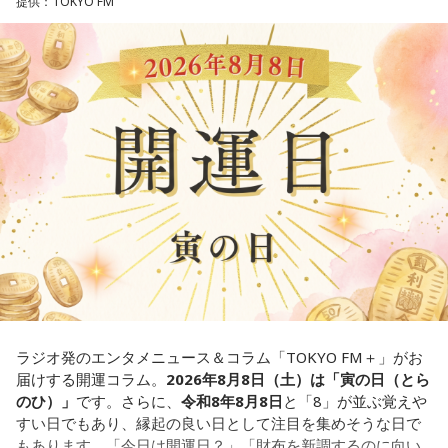
ど、音像がかなり爽やかなので、そういうものを飛び越えて
提供：TOKYO FM
れを大事にして、コンディションを常に最高に整えるという
いくような“若さ”をすごく感じました。
ことであれば、もしかしたら悩んでいた時期は体調が不安定
【解説】
だったかもしれない。だって、普段だったら前向きにいける
この心理テストでわかることは、あなたの「我慢しすぎ・自
次回8月8日（土）の放送は、シンガーソングライター・バー
ところが、何かふと不安になっちゃったりするでしょう。
己主張ニガテ度」です。
チャルYouTuberのぼっちぼろまるさんをゲストに迎えてお届
けします。
例えば、小さいお子さんがいるときって、やっぱり楽しいけ
ダムの水は「溜め込んだ本音や感情」を暗示しています。ダ
れど身体がついていけないときって、ちょっと子育てが憂鬱
ムの何が気になったかで、あなたがなぜ言いたいことを飲み
----------------------------------------------------
になったりする時って出ちゃうじゃないですか。子どもの元
込んでしまうのか……その理由と、我慢の深さがわかります。
この日の放送をradikoタイムフリーで聴く
気な「キャー！」というのも、元気なときには「もう！」と
※放送エリア外の方は、プレミアム会員の登録でご利用いた
いうくらいで済むけれど、頭が痛いときはキツイもんね。そ
【解答】
だけます。
ういうことなんですよね。
----------------------------------------------------
1．こぼれてしまわないか……我慢しすぎ度90％
自分の体力、コンディション。「元気」の「気」は中がお米
限界が気になったあなた。本音をギリギリまで溜め込んでい
＜番組概要＞
（氣）だから、しっかり食べて、元気をつけていってくださ
ませんか。「嫌われるかも」という不安から、言葉を飲み込
番組名：JA全農 COUNTDOWN JAPAN
い。それも、仕事のうちです。
み続けてきたのでは。でも、あなたが少し本音を見せても、
放送エリア：TOKYO FMをはじめとする、JFN全国38局ネッ
大切な人は離れていきません。小さな「イヤ」から、言葉に
ト
ラジオ発のエンタメニュース＆コラム「TOKYO FM＋」がお
してみましょう。
放送日時：毎週土曜 13:00～13:53
パートナーの奥迫協子、パーソナリティの江原啓之
届けする開運コラム。
2026年8月8日（土）は「寅の日（とら
パーソナリティ：遠山大輔（グランジ）、潮紗理菜
のひ）」
です。さらに、
令和8年8月8日
と「8」が並ぶ覚えや
2．こんなに必要なのか……我慢しすぎ度45％
番組Webサイト：
https://www.tfm.co.jp/countdownjapan/
すい日でもあり、縁起の良い日として注目を集めそうな日で
水の価値を気にしたあなた。裏を返せば、自分の意見に「言
番組公式X：
@JA_CDJ
もあります。「今日は開運日？」「財布を新調するのに向い