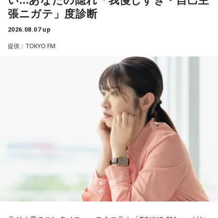
り、夫と新しく家を建てるためにも仕事は辞められません。
潮：「コニファー」はテレビアニメ「これ描いて死ね」のエ
張ニガテ」度診断
仕事がつらいからこそ私生活が充実する、幸せになるぞとい
ンディングテーマとなっています。
う気持ちで頑張ろうと思うのですが、患者さんと関わる上で
2026.08.07 up
の心持ちについてアドバイスをいただけないでしょうか？
遠山：テレビアニメの楽曲を手がけるのは初めてじゃないよ
提供：TOKYO FM
ね？
＜江原からの回答＞
ほのか：はい。
――患者からの暴言や暴力に心が折れそうになりながらも、
過酷な現場で奮闘する看護師の相談に対し、江原は「意外な
遠山：この楽曲はどこから作り始めました？
ことを申し上げるようだけれど……」と前置きした上で、具体
的なアドバイスを提示しました。
ほのか：「これ描いて死ね」は、マンガを描くことを題材に
した作品なんですけど、まずは原作を読みました。それで、0
江原：私はね、ちょっと意外なことを申し上げるようだけれ
から1にするときに、心のなかで薪をくべて火種を燃やしてい
ど、「体力」だと思います。やっぱり、ちゃんと食べて、よ
く。そして、風が吹いてめちゃめちゃ燃えていくみたいな。
く寝る。で、やっぱり看護師さんって不規則でしょう？ 夜勤
そういったものを絶やさずに「自分だけでやっていくぞ！」
とかね。いろいろとシフトがあるから、身体のコンディショ
みたいな気持ちと、私がお家で音楽を作っているとき
ンを持っていくのがとっても大変だと思うの。
の……“色”かな？ その色がすごく一致している部分があったの
で、今回はアニメのエンディングテーマとして曲を書かせて
これ、ばかにならなくて、私、いつもフィジカルとスピリチ
もらったんですけど、結構パーソナルな部分が出た作品にな
ュアルというものは、いつも同じく同等に思わなきゃダメだ
りました。
と言っているんです。昔から「健全な身体に健全な精神宿