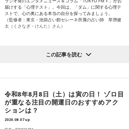
ラジオ発のエンタメニュース＆コラム「TOKYO FM＋」がお
る」って言いますでしょう？
届けする「心理テスト」。今回は、「ダム」に関する心理テ
遠山：自分自身の内面をすごく辿って探っている曲ですよ
ストで、心の奥にある本当の自分を探ってみましょう。
ね？
それは、例えばご病気の方とかはダメだとか、そういう風に
（監修者：東京・池袋占い館セレーネ所属の占い師 草彅健
差別しているわけではなくてね。私達、コンディションが良
太（くさなぎ・けんた）さん）
ほのか：はい。私は「自分自身を分かってみたい」という気
いと心のコンディションも良くなりません？ やっぱり、寝不
持ちで作品を作っていて、もしかしたら皆さんも何かを作る
足のときってちょっとネガティブになっちゃったり、笑顔が
ときって、自分自身を分かってみたいから作るんじゃないか
ちょっと欠けちゃったりね。
なと思って、そういう曲を作りました。
【質問】
この記事を読む
やっぱり、この世に生きている限りは、フィジカルなことっ
山奥の大きなダムを見学しているあなた。
遠山：海ちゃんはどうですか？
てすごく大事なんですよね。だから、よりスピリチュアルを
目の前には、たっぷりと水をたたえた巨大なダムがそびえて
発揮したいと思う場合には、フィジカルをとても大切にする
います。
海：アニメでは、マンガ大好きな女の子が、同人誌とかを売
ということが大事だと思うんですよね。
その景色を眺めていると、あなたはふとあることが気になり
るようなイベントに行って「自分でも描けるんだ！」と思っ
ました。
て、そこから自分で描き始めるんですけど、それが私自身の
――精神力を支えるのは徹底した体調管理であると説く江
さて、あなたが気になったのはどんなことですか？
音楽体験とすごくつながっていて。
令和8年8月8日（土）は寅の日！ ゾロ目
原。さらに、日常生活におけるコンディションづくりの重要
次の中から近いものを1つ選んでください。
が重なる注目の開運日のおすすめアク
性を語ります。
「あ、自分もバンドできるんだ」みたいな、そういうときの
1． 水がこぼれてしまうことはないのか
ションは？
ワクワク感のようなものが、いろんな不安や葛藤を飛び越え
江原：やっぱり、集中力が欠けちゃうしね。だからご飯を食
2． こんなに水は必要なのか
ちゃうみたいな、そういうバイタリティのある曲だなと思い
べて、新しいお家を建てればまたよく寝られたりすると思う
2026.08.07 up
3． ひび割れなど壊れる心配はないか
ます。歌詞は自分と向き合っている部分も結構あるんですけ
けれど、そういう風な自分自身のメンテナンスというか、そ
4． どうやって放水しているのか