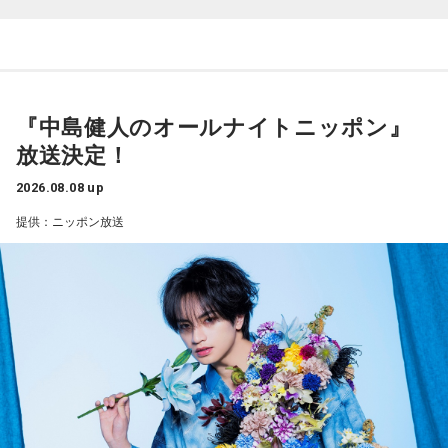
しい成績だったかと思いますが、「求めすぎずに自分のやる
ラーが出たり、身体との感覚がつながりずらかったりするな
べきことをできていた」と振り返りましたね。
かで、本当にトレーナーさんのおかげでうまくやっていただ
山田「チームから与えられた役割をまっとうできたと思うの
きました」
で、そこは自分のなかではいい評価をしていた感じです」
――石垣島で自主トレをともにした後輩である篠原響投手の
『中島健人のオールナイトニッポン』
――過去2年の苦労は昨シーズンに活きていたということです
活躍をどうご覧になられましたか？
放送決定！
ね。
山田「球速がすごくて、僕も追いつけるように頑張ります」
山田「活きていると思います。ウエイトトレーニングなどで
2026.08.08 up
身体作りができたと思うので、結果を出さないといけないと
――オールスターゲームの前に1軍へ復帰しました。ここまで
提供：ニッポン放送
ころで出せたというのはよかったと思います」
2試合に登板してみていかがですか？
山田「自分の持ち味が出せて抑えられることができたので、
――2月の南郷キャンプ終盤で右肘痛が発覚した時の心境を教
そこは1番よかったのかなと思います。試合で投げる、野球が
えてください。
できる感謝というのも再び感じることができましたし、野球
山田「痛かったですし、手術のタイミングはすごく悩んだの
が楽しかったですね」
ですが、3月9日に手術をさせていただいた。痛いままプレー
をしていても成績も上がらないですし、自分としても不安を
――今シーズンの登板はまだ2試合ですが、ヒットを1本も打
抱えながらプレーをするのは嫌だったので、できるだけ早く
たれていないです。