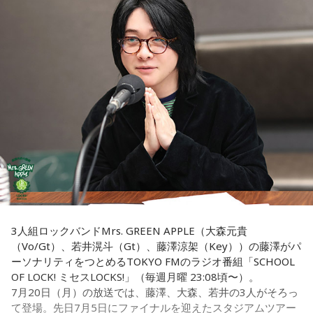
いますが、暦の上では
寅の日
にあたるのが最大の特徴です。
我慢できるのは、あなたが優しくて、まわりを思いやれる証
拠です。あとは少しだけ、自分の本音も大切にしてあげまし
また、六曜は
先勝
で、一般的には午前中が吉、午後は控えめ
ょう。
に過ごすのが良いという考え方があります。
■監修者プロフィール：草彅健太（くさなぎ・けんた）
■寅の日とは？
東京池袋占い館セレーネ所属。メンタルケアカウンセラー。
鑑定件数は若い女性を中心に7,000件を超え、占いイベントや
寅の日とは、12日に一度巡ってくる吉日
です。
アプリの監修も手がける。また、イベントMCや声優としての
活動もしており、芸能関係者からの依頼も多い。
虎は古くから「千里行って千里帰る」という言い伝えがあ
Webサイト：
https://selene-uranai.com/
り、「出ていったものが無事に戻ってくる」と考えられてき
YouTube：
https://youtu.be/UHrZuZcHTj4
ました。そのため、お金や旅に関する縁起の良い日として親
しまれています。
このことから、寅の日は次のようなタイミングに選ぶ人もい
3人組ロックバンドMrs. GREEN APPLE（大森元貴
ます。
（Vo/Gt）、若井滉斗（Gt）、藤澤涼架（Key））の藤澤がパ
ーソナリティをつとめるTOKYO FMのラジオ番組「SCHOOL
・財布を新調する
OF LOCK! ミセスLOCKS!」（毎週月曜 23:08頃〜）。
・財布を使い始める
7月20日（月）の放送では、藤澤、大森、若井の3人がそろっ
・銀行口座を開設する
て登場。先日7月5日にファイナルを迎えたスタジアムツアー