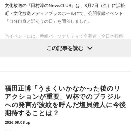
文化放送の『田村淳のNewsCLUB』は、8月7日（金）に浜松
【7位】牡羊座（おひつじ座）
町・文化放送メディアプラスホールにて、公開収録イベント
マイペースに過ごせると良い日です。今日は部屋の片付けを
「自分自身と話そうの日」を開催しました。
したり、書類の整理をしたり、身の回りの整理を心掛けて過
ごしてみましょう。
当イベントには、番組パーソナリティで全葬連（全日本葬祭
業協同組合連合会）のフューネラルアンバサダーも務める田
【8位】天秤座（てんびん座）
この記事を読む
仕事運が好調な日。今日がお休みの人も忙しさが目立ちそう
村淳と、アシスタントの砂山圭大郎アナウンサーが登壇。
です。優先順位を確認し、1つひとつ丁寧に進めていくことを
「自分自身と話そう」をテーマに、“これまでの人生”を肯定し
心がけてみましょう。
ながら“これからの生き方”を考える時間を、来場者とのやり取
りを交えながらお届けしました。
【9位】双子座（ふたご座）
金運が好調です。今日はお金に関する見直しや、将来のため
福田正博「うまくいかなかった後のリ
に必要なことについて考えてみましょう。ラッキーアイテム
昨年に続き2回目の開催となる本イベントは、参加者が自分自
アクションが重要」W杯でのブラジル
はコーヒー。
身を見つめ直す2つのコーナーで展開。「自分への表彰状を送
への発言が波紋を呼んだ塩貝健人に今後
ろう」のコーナーでは、大きな成功でなくても「自分、本当
【10位】獅子座（しし座）
期待することは？
によく頑張ったな」と思えるこれまでの出来事を、“自分への
内省がテーマの日です。今日はこれまでを振り返って色々な
ことを見直してみましょう。スマホのデータの整理をした
表彰状”という形で来場者から募集・紹介。自身の記憶を改め
2026.08.08 up
り、不要に感じるものは手放してみるのもおすすめです。
て言葉にすることで、人生をじっくりと見つめ直す時間とな