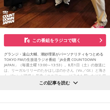
健人が遊戯王の話をします。
※ メールの件名は「決闘」でお願いします。
◎「中島健人イメージランキング」
街の人に調査したら、中島健人が1位にランクインしそうな
この番組をラジコで聴く
「ランキングのタイトルだけ」を送ってきてください。
グランジ・遠山大輔、潮紗理菜がパーソナリティをつとめる
＜例＞
TOKYO FMの生放送ラジオ番組「JA全農 COUNTDOWN
・家の照明、指パッチンで消してそうランキング
JAPAN」（毎週土曜 13:00～13:53）。8月1日（土）の放送に
・コンビニで「温めますか？」とか「レジ袋はいります
は、リーガルリリーのたかはしほのかさん（Vo.／Gt.）と海さ
か？」とか聞かれる前に全部先に言ってきそうな男ランキン
ん（Ba.）が登場！ 新曲「コニファー」に込めた想いなどを伺
グ
いました。
この記事を読む
・渋谷のギャル1000人に聴きました「愛用してるタブレット
端末めっちゃデカそう」ランキング
こんな感じで、中島健人を1位にランクインさせてください。
（左から）潮紗理菜、たかはしほのかさん、海さん、遠山大
輔