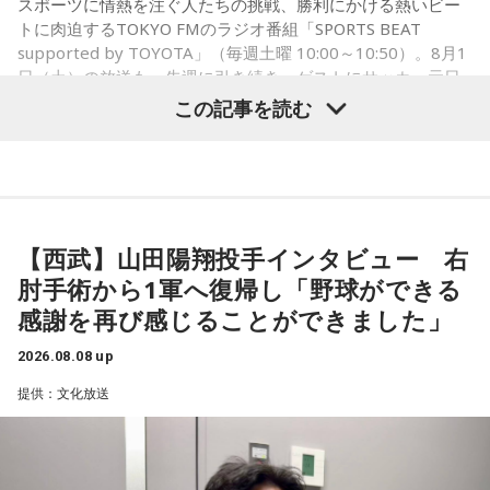
SATORI電話占い月間ランキング連続1位。占いコンテンツ
スポーツに情熱を注ぐ人たちの挑戦、勝利にかける熱いビー
ンディング曲の話とかを聞いているだけでも、僕はポジティ
『莉瑠と龍神様の絶対神託』リリース。
トに肉迫するTOKYO FMのラジオ番組「SPORTS BEAT
Webサイト：
https://selene-uranai.com/
supported by TOYOTA」（毎週土曜 10:00～10:50）。8月1
ブになれた。確かに死はすごく悲しいことではあるんだけ
オンライン占いセレーネ：
https://online-uranai.jp/
日（土）の放送も、先週に引き続き、ゲストにサッカー元日
ど、100％皆さんに必ず来るお別れなので、そのお別れとど
本代表の福田正博さんが登場！ 当記事では、「FIFAワールド
この記事を読む
うやって向き合うかということを考える一つのきっかけにな
カップ26（以下、W杯）」でブラジルに対する発言が波紋を
ればと思います」と締めくくりました。
呼んだ塩貝健人選手について、福田さんが語った模様を紹介
します。
また、イベント当日は文化放送1階のサテライトプラス広場に
て「イタコト展」も開催。「誰かの心のこりが、誰かの心の
【西武】山田陽翔投手インタビュー 右
こりを和らげる」をテーマに、さまざまな「心のこり」に触
（左から）福田正博さん、藤木直人、高見侑里
肘手術から1軍へ復帰し「野球ができる
れながら、自分自身の想いを見つめ直す機会を届けました。
感謝を再び感じることができました」
なお、この模様は8月11日（火・祝）午前9時00分～10時00
1966年生まれの福田正博さんは、日本人初のJリーグ得点王に
2026.08.08 up
輝き、Jリーグ通算228試合出場93得点を挙げ、日本代表では
分に、文化放送で特別番組として放送します。
提供：文化放送
45試合出場で9ゴールを記録するなど活躍を見せ、1993年に
はW杯アジア地区最終予選にも出場しました。2002年に現役
【特別番組概要】
を引退した後は、サッカー解説者としてメディアでの活動の
■番組名：『田村淳のNewsCLUB「自分自身と話そうの
ほか、講演会やサッカー教室をおこなうなど、自身の経験を