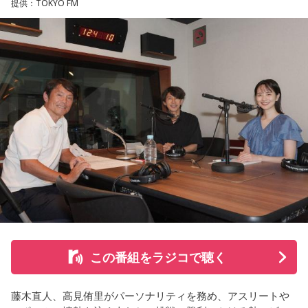
提供：TOKYO FM
りました。
【11位】水瓶座（みずがめ座）
日頃の疲れを癒しましょう。今日はマッサージを受けたり、
続く「人生の最後に流したい私のエンディング曲」のコーナ
心と身体のメンテナンスを意識しましょう。たくさん睡眠を
取ってリフレッシュするのも良さそうです。
ーでは、来場者が選んだ“人生の最後に流したい一曲”にまつわ
る思い出を紹介。音楽を通してこれまでの人生を振り返りな
【12位】射手座（いて座）
がら、これからの“自分らしい生き方”を考える時間を共有しま
心のモヤモヤが目立つような日です。今日は頑張らず、1人の
した。田村は、人生の最後に流したい曲について、「お葬式
時間を大切にしたり、のんびり過ごす時間を持つようにしま
で流す曲は決めている。しかも自分の声で流したいと思っ
しょう。
て、毎日ギターの弾き語りを書斎で練習して、音源として残
【今日の一言メッセージ】
しているんです。娘たちにも聴こえているはずだから、お葬
今日は不要なものを手放したり、今後の計画を見直すことを
式のときに『パパが弾いてた曲だ』と思ってもらえたら」と
心掛けると良い日です。
思いを語りました。
■監修者プロフィール：莉瑠（リル）
東京・池袋占い館セレーネ所属。10代に占いに出会い、勉
この番組をラジコで聴く
強、コミュニケーションなどの苦手な部分を克服。成績も最
下位からトップに。OL、芸能活動を経て、悩みやコンプレッ
コーナー後には、来場者から田村への質疑応答も実施。最後
クスを持つ方に寄り添いたいと本格的に占いの世界に進出。
藤木直人、高見侑里がパーソナリティを務め、アスリートや
には、田村がイベントを振り返り、「リスナーの皆さんのエ