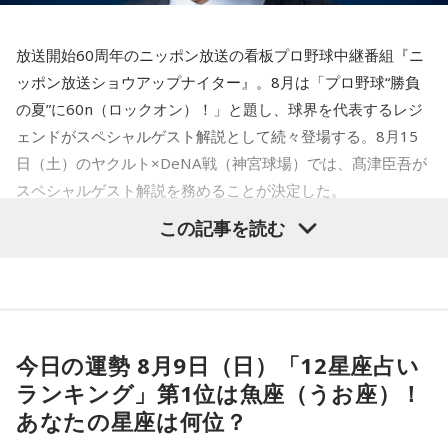
放送開始60周年のニッポン放送の看板プロ野球中継番組『ニ
ッポン放送ショウアップナイター』。8月は「プロ野球“勝負
の夏”に60n（ロックオン）！」と題し、球界を代表するレジ
ェンドがスペシャルゲスト解説として続々登場する。8月15
日（土）のヤクルト×DeNA戦（神宮球場）では、髙津臣吾が
スペシャルゲスト解説を務めることが決定した。
この記事を読む
髙津は1990年代から2000年代にかけて伝家の宝刀・シンカ
ーを武器にヤクルトスワローズの絶対的守護神を担い、選手
として5度のリーグ優勝、4度の日本一に貢献した。メジャー
でも活躍し日米通算313セーブをマーク。指導者としては、6
今日の運勢 8月9日（日）「12星座占い
シーズン、ヤクルトの監督を務め、前年最下位からの日本
ランキング」第1位は魚座（うお座）！
一、球団初のリーグ連覇を成し遂げた。
あなたの星座は何位？