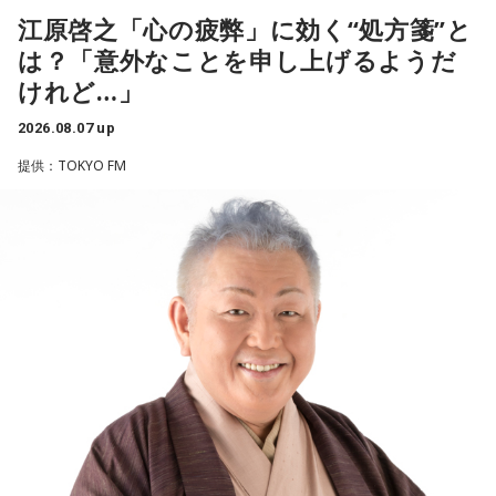
※ メールの件名は「ランキング」でお願いします。
江原啓之「心の疲弊」に効く“処方箋”と
は？「意外なことを申し上げるようだ
■番組タイトル：ニッポン放送『中島健人のオールナイトニッ
◆“真逆な作り方”で楽曲制作
ポン』
けれど…」
■放送日時：2026年8月14日（金） 25時～27時 （15日
リーガルリリーは高校在学時から注目を集め、国内大型ロッ
（土）午前1時〜3時）
2026.08.07 up
クフェスにも多数出演するだけでなく、アメリカで開催され
ニッポン放送をキーステーションに全国ネットで放送
提供：TOKYO FM
た世界最大級の音楽フェスティバル「SXSW（サウス・バイ・
■パーソナリティ：中島健人
サウスウエスト）」の出演や中国ツアーの開催など、海外で
■メールアドレス：
kenty@allnightnippon.com
のライブも経験。そのほか、2019年公開の映画「惡の華」で
■番組公式X：@Ann_Since1967
は主題歌と劇中歌を担当し、今年4月から放送されたテレビド
■番組ハッシュタグ：#中島健人ANN
ラマ版「惡の華」では、たかはしほのかさんが劇伴を担当。
そして、今秋には初のアジアツアーの開催が決定していま
す。
遠山：僕は「惡の華」が好きで、（テレビドラマ版ではW主
演の）あのちゃんと鈴木福くんがめちゃくちゃ素晴らしかっ
たですけど、そういうドラマの音楽って、どう作っていく
の？
ほのか：私も今回初めて関わらせてもらったんですけど、今