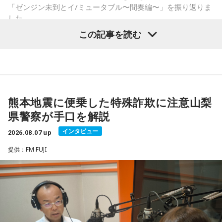
・旅行や出張へ出発する
「ゼンジン未到とイ/ミュータブル〜間奏編〜」を振り返りま
・新しい挑戦を始める
した。
この記事を読む
一方で、「戻る」という意味合いから、結婚や結納などのお
祝い事には向かないとする考え方もあります。暦の解釈には
流派や地域による違いもあるため、一つの目安として参考に
Mrs. GREEN APPLE大森元貴
するとよいでしょう。
■2026年8月8日に財布を新調するのはあり？
＜リスナーからのメッセージ＞
熊本地震に便乗した特殊詐欺に注意山梨
ミセス先生、こんばんは！ 7月5日のファイナルに参戦しまし
寅の日は、お金に関する縁起の良い日として知られているこ
県警察が手口を解説
た！ 私にとって初めての「ゼンジン」シリーズだったので、
とから、財布を購入したり、使い始めたりするタイミングと
参加できて本当に良かったです。演奏が本当にかっこよく
インタビュー
して選ぶ人もいます。
2026.08.07 up
て、ずっと感動していました。特に「ダーリン」と「ケセラ
提供：FM FUJI
セラ」の時の花火は相性が良すぎて、思わず泣いてしまいま
「お金が無事に戻ってくる」という言い伝えに由来するもの
した。帰り道もプレイリストを聴きながら帰っていたのです
で、開運アクションとして親しまれている考え方です。
がその余韻でまたウルウルしてしまいました。最高の景色と
最高の演奏を、本当にありがとうございました。（埼玉県 18
ただし、財布を新調したからといって金運の上昇が保証され
歳 女の子）
るわけではありません。あくまでも縁起担ぎとして取り入れ
られている習慣です。
＊