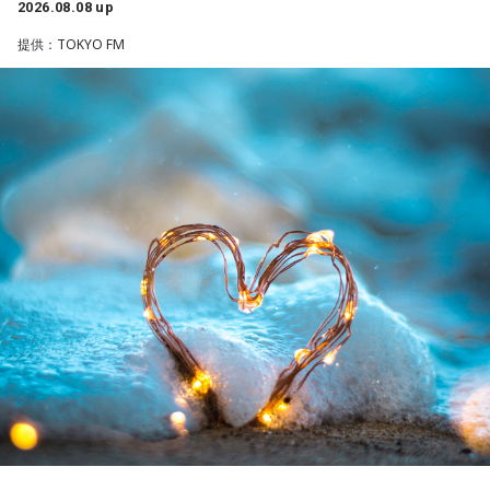
選手としても指揮官としてもヤクルトが誇る球界のレジェン
2026.08.08 up
ドといえる髙津が8月15日（土）に神宮球場で行われる「ヤ
提供：TOKYO FM
クルト×DeNA」に『ニッポン放送ショウアップナイター』の
スペシャルゲスト解説として登場する。現役時代は『ニッポ
ン放送ショウアップナイター』の事前情報番組でレギュラー
出演コーナーを持つなど、ニッポン放送リスナーにはお馴染
みの髙津だが、『ニッポン放送ショウアップナイター』で解
説を務めるのは2013年以来、13年ぶりとなる。
ペナントレースも終盤に差し掛かり、古巣・ヤクルトにとっ
て勝負の夏となる神宮球場の一戦での髙津氏ならではの視点
に注目が集まる。
『ニッポン放送ショウアップナイター』では、今後も60周年
のアニバーサリーイヤーにふさわしい球界のレジェンドたち
がスペシャルゲスト解説者として登場する。さらに、リスナ
ーにとって嬉しい夏の味覚や現金が当たるプレゼント企画も