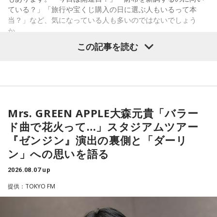
うほどの価値があるのかな」と、自信を持てずにいるのかも
●江原啓之 今夜の格言
ている？」「旅行や宝くじ購入の日に選ぶ人もいるって本
しれません。しかし、あなたの考えには、ちゃんと意味があ
「フィジカルはスピリチュアルの基本です」
当？」など、気になっている人も多いのではないでしょう
ります。肩の力を抜いて、まずは思ったことを口にする練習
か。
から。
＜番組概要＞
この記事を読む
番組名：Dr.Recella presents 江原啓之 おと語り
寅の日は、古くから金運や旅立ちに縁起が良いとされる吉日
3．壊れる心配はないか……我慢しすぎ度70％
放送日時：TOKYO FM／FM 大阪 毎週日曜 22:00～22:25、エ
の1つです。今回は、
2026年8月8日の開運カレンダー
をもと
ダムが壊れないか気になったあなた。対立することで関係が
フエム山陰 毎週土曜 12:30～12:55
に、寅の日とはどんな日なのか、この日に向いているとされ
壊れるのを恐れ、その場を丸く収めるために本音を飲み込む
出演者：江原啓之、奥迫協子
ることや、財布の新調、宝くじ購入などについて分かりやす
タイプです。ですが、健全なぶつかり合いは、関係をむしろ
番組Webサイト：
https://www.tfm.co.jp/oto/
く紹介します。
深めるもの。意見を伝えることは、わがままではないと考え
てみては。
Mrs. GREEN APPLE大森元貴「バラー
ド曲で花火って…」スタジアムツアー
4．どうやって放水しているのか……我慢しすぎ度20％
■2026年8月8日はどんな日？
『ゼンジン』演出の裏側と「ダーリ
上手な出し方を気にしたあなた。本音を出そうという意識は
ン」への思いを語る
しっかり持っているので、我慢しすぎは少なめです。ただ、
2026年8月8日（土）・先勝
どう言えば角が立たないかを考えすぎて、タイミングを逃す
・寅の日
2026.08.07 up
ことも。完璧を意識しすぎず、素直に伝えてみるのがコツで
・令和8年8月8日のゾロ目
す。
提供：TOKYO FM
・六曜「先勝」（午前中が吉とされる）
＊
「8」が並ぶことから縁起の良い日というイメージを持つ人も