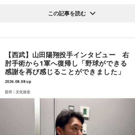
点を取ってブラジルに勝っているんです。だけれども、ブラ
――1軍デビューを果たしたプロ3年目の昨シーズンは素晴ら
ジルは対戦相手が決まったときに「オランダじゃなくて良か
この記事を読む
しい成績だったかと思いますが、「求めすぎずに自分のやる
った」と思っていた。日本ということで、少しでも油断して
くれれば、日本にとっては好都合じゃないですか。
べきことをできていた」と振り返りましたね。
山田「チームから与えられた役割をまっとうできたと思うの
ただ、ブラジルの監督の立場からすると、その油断が一番危
で、そこは自分のなかではいい評価をしていた感じです」
険なんです。だから、「去年の親善試合では2-0から逆転され
ているんだ。メンバーは違うかもしれないけれど、日本は力
【西武】山田陽翔投手インタビュー 右
――過去2年の苦労は昨シーズンに活きていたということです
があるんだぞ」と言って、油断しないように警戒させる。そ
肘手術から1軍へ復帰し「野球ができる
して、「お前ら、（日本選手が）こんなことを言ってるぞ」
ね。
感謝を再び感じることができました」
と塩貝選手のコメントを（起爆剤として）使うことが可能な
山田「活きていると思います。ウエイトトレーニングなどで
んですよ。そういう意味でも、利用されてしまうものを提供
身体作りができたと思うので、結果を出さないといけないと
2026.08.08 up
しないほうが良かったなと僕は思っています。
ころで出せたというのはよかったと思います」
提供：文化放送
とはいえ、塩貝選手とはW杯が終わったときに違うところで
会いましたけど、本当に純粋なんですよ。全然悪気がないと
――2月の南郷キャンプ終盤で右肘痛が発覚した時の心境を教
いうか。ただ、プロの選手としてそこまで考えてコメントす
えてください。
るべきだったかなとは思います。
山田「痛かったですし、手術のタイミングはすごく悩んだの
ですが、3月9日に手術をさせていただいた。痛いままプレー
でもまだ若いですから。森保監督は“リバウンドメンタリテ