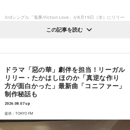
点で抑えるというのが中継ぎの仕事なので、それができたと
「仕事場の上司、良い人なんだけどここが好きになれなく
いうのは本当にいいことなのかなと思います」
て…」
3rdシングル「鬼事/Fiction Love」が8月19日（水）にリリー
「友人と遊んだ時に言われたあの一言がずっとモヤモヤして
スされることを記念して、中島健人が通称“1部”のパーソナリ
※インタビュアー：文化放送・斉藤一美アナウンサー
いて…」
この記事を読む
ティを初めて担当する。番組では、新曲「鬼事/Fiction
「優柔不断な性格のせいで、こんな事が…」
Love」の話はもちろん、新曲にまつわるテーマでリスナーか
あなたの人生相談を送ってください。その相談を受け、中島
らメールを募集したり、中島の愛に溢れた遊戯王トークも披
健人が遊戯王の話をします。
露する予定。（メールの締切は8月14日（金）正午）
※ メールの件名は「決闘」でお願いします。
ドラマ「惡の華」劇伴を担当！リーガル
盛りだくさんの内容でお届けする一夜限りの特別番組『中島
リリー・たかはしほのか「真逆な作り
健人のオールナイトニッポン』は8月14日(金)25時からニッポ
◎「中島健人イメージランキング」
方が面白かった」最新曲「コニファー」
ン放送をキーステーションに全国ネットで放送。
街の人に調査したら、中島健人が1位にランクインしそうな
制作秘話も
「ランキングのタイトルだけ」を送ってきてください。
2026.08.07 up
■募集メール
＜例＞
提供：TOKYO FM
・家の照明、指パッチンで消してそうランキング
◎メールテーマ『鬼事』
・コンビニで「温めますか？」とか「レジ袋はいります