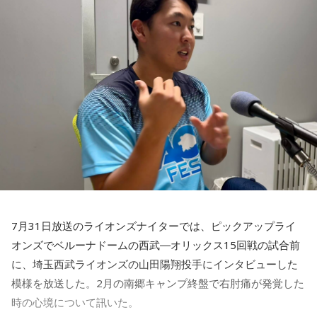
日」』
活かしながら幅広く活動しています。
■放送日時：2026年8月11日（火・祝）午前9時00分～10時
◆「塩貝選手に悪意はなかった」
00分
■出演：田村淳、砂山圭大郎（文化放送アナウンサー）
藤木：決勝トーナメントの相手がブラジルに決まった際、塩
■提供：全日本葬祭業協同組合連合会（全葬連）
貝選手の言葉が切り取られて話題になったというか、ブラジ
ルにちょっと火をつけてしまった部分もあるのかなと思った
のですが。
福田：そうですね。塩貝選手に悪意はなかったと思います
し、素直に自分の気持ちを言っただけなのですが、それをブ
ラジルサイドがうまく切り取って、結果的に彼らのモチベー
ションを上げるような形になってしまったので、それはあま
り良くなかったかなと思います。
7月31日放送のライオンズナイターでは、ピックアップライ
何を言っているかというと、日本とブラジルの力関係は間違
オンズでベルーナドームの西武―オリックス15回戦の試合前
いなくブラジルが上なんですよ。そこで日本サイドが考えな
に、埼玉西武ライオンズの山田陽翔投手にインタビューした
きゃいけないことは、ブラジルに油断してもらう、隙を見せ
てもらうということも1つだと思っていて。
模様を放送した。2月の南郷キャンプ終盤で右肘痛が発覚した
時の心境について訊いた。
去年おこなったブラジルとの親善試合では、日本が2-0から3