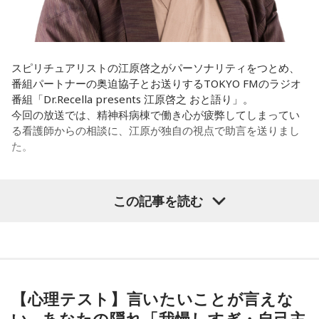
まで作ってきたライブでやる曲やバンドでやる曲の作り方と
は全然違って……ドラマの映像にいかに没頭させるかが重要と
いうか。リーガルリリーでは、音楽を聴いてほしくて作って
いるんですけれど、ドラマの音楽は、映像を観てもらわない
スピリチュアリストの江原啓之がパーソナリティをつとめ、
といけないので、逆に聴いてもらったらダメなんですよ。だ
番組パートナーの奥迫協子とお送りするTOKYO FMのラジオ
から、音楽を通して真逆な作り方を体験できて、めちゃめち
番組「Dr.Recella presents 江原啓之 おと語り」。
ゃ面白かったです。
今回の放送では、精神科病棟で働き心が疲弊してしまってい
る看護師からの相談に、江原が独自の視点で助言を送りまし
た。
（左から）たかはしほのかさん、海さん
パーソナリティの江原啓之
この記事を読む
◆新曲「コニファー」に込めた想い
＜リスナーからの相談＞
遠山：リーガルリリーは、7月11日（土）に新曲「コニファ
私は精神科病棟で看護師として働いています。幻覚や妄想に
ー」を配信リリースしました。おめでとうございます。
より精神症状が不安定な患者さんから、暴言や暴力を振るわ
れることがあります。病気だからと割り切って仕事に就いて
【心理テスト】言いたいことが言えな
ほのか・海：ありがとうございます。
いるのですが、心が疲れてきています。私生活は充実してお
い…あなたの隠れ「我慢しすぎ・自己主