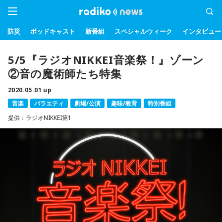
防災
ポッドキャスト
新番組
スペシャルウィーク
インタビュー
5/5『ラジオNIKKEI音楽祭！』ゾーン
②音の魔術師たち特集
2020.05.01 up
音楽
バラエティ
劇場/公演
趣味/教育
特別番組
提供：ラジオNIKKEI第1