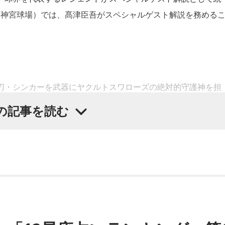
戦（神宮球場）では、髙津臣吾がスペシャルゲスト解説を務める
の宝刀・シンカーを武器にヤクルトスワローズの絶対的守護神を担
に貢献した。メジャーでも活躍し日米通算313セーブをマーク。
の記事を読む
務め、前年最下位からの日本一、球団初のリーグ連覇を成し遂
のレジェンドといえる髙津が8月15日（土）に神宮球場で行わ
ョウアップナイター』のスペシャルゲスト解説として登場する。
』の事前情報番組でレギュラー出演コーナーを持つなど、ニッ
ポン放送ショウアップナイター』で解説を務めるのは2013年