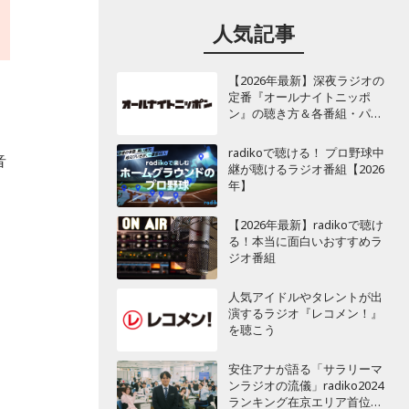
人気記事
【2026年最新】深夜ラジオの
定番『オールナイトニッポ
ン』の聴き方＆各番組・パー
ソナリティ一覧
radikoで聴ける！ プロ野球中
音
継が聴けるラジオ番組【2026
年】
【2026年最新】radikoで聴け
る！本当に面白いおすすめラ
ジオ番組
人気アイドルやタレントが出
演するラジオ『レコメン！』
を聴こう
安住アナが語る「サラリーマ
ンラジオの流儀」radiko2024
ランキング在京エリア首位