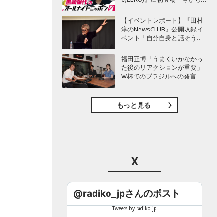
てもワクワクしておりま
す！」
【イベントレポート】『田村
淳のNewsCLUB』公開収録イ
ベント「自分自身と話そうの
日」を開催 ～来場者ととも
に“人生の最後に流したい
福田正博「うまくいかなかっ
曲”などをテーマにトーク
た後のリアクションが重要」
W杯でのブラジルへの発言が
波紋を呼んだ塩貝健人に今後
期待することは？
もっと見る
X
@radiko_jpさんのポスト
Tweets by radiko_jp