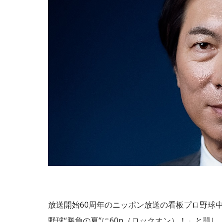
放送開始60周年のニッポン放送の看板プロ野球
野球“勝負の夏”に60n（ロックオン）！」と題