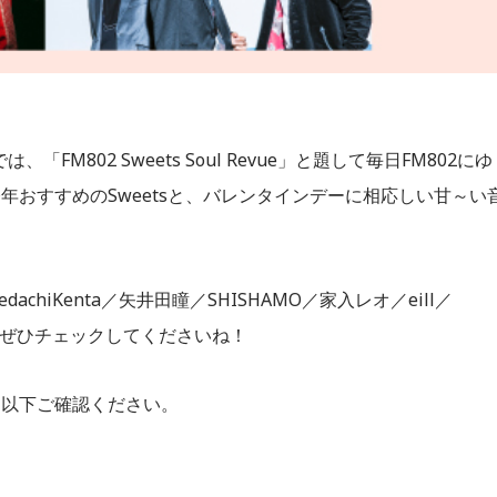
FM802 Sweets Soul Revue」と題して毎日FM802にゆ
おすすめのSweetsと、バレンタインデーに相応しい甘～い
edachiKenta／矢井田瞳／SHISHAMO／家入レオ／eill／
をぜひチェックしてくださいね！
は以下ご確認ください。