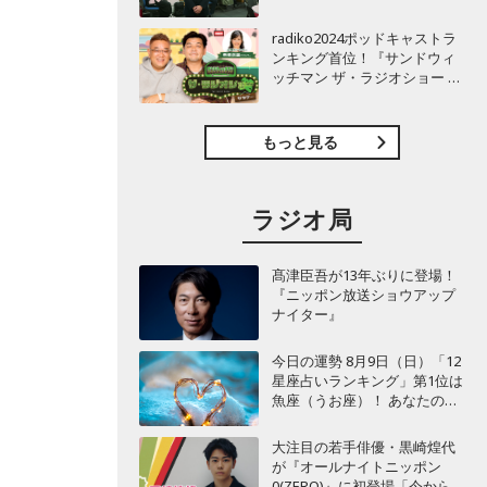
TBSラジオ『安住紳一郎の日
曜天国』インタビュー
radiko2024ポッドキャストラ
ンキング首位！『サンドウィ
ッチマン ザ・ラジオショー サ
タデー』インタビュー
もっと見る
ラジオ局
髙津臣吾が13年ぶりに登場！
『ニッポン放送ショウアップ
ナイター』
今日の運勢 8月9日（日）「12
星座占いランキング」第1位は
魚座（うお座）！ あなたの星
座は何位？
大注目の若手俳優・黒崎煌代
が『オールナイトニッポン
0(ZERO)』に初登場「今からと