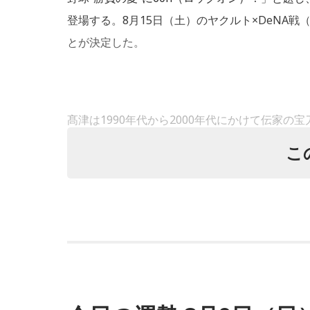
登場する。8月15日（土）のヤクルト×DeNA
とが決定した。
髙津は1990年代から2000年代にかけて伝家
い、選手として5度のリーグ優勝、4度の日本一
こ
指導者としては、6シーズン、ヤクルトの監督を
た。
選手としても指揮官としてもヤクルトが誇る球界
れる「ヤクルト×DeNA」に『ニッポン放送シ
役時代は『ニッポン放送ショウアップナイター
ン放送リスナーにはお馴染みの髙津だが、『ニッ