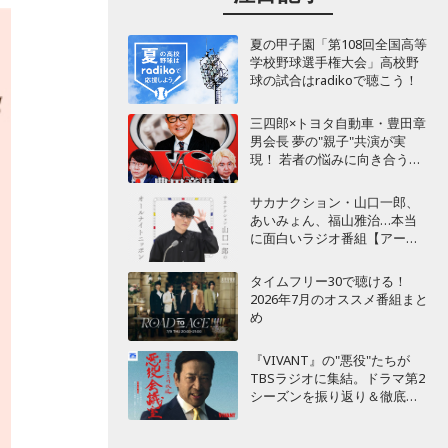
夏の甲子園「第108回全国高等
学校野球選手権大会」高校野
球の試合はradikoで聴こう！
三四郎×トヨタ自動車・豊田章
男会長 夢の"親子"共演が実
現！ 若者の悩みに向き合うポ
ッドキャスト番組が始動
サカナクション・山口一郎、
あいみょん、福山雅治…本当
に面白いラジオ番組【アーテ
ィスト編】
タイムフリー30で聴ける！
2026年7月のオススメ番組まと
め
『VIVANT』の"悪役"たちが
TBSラジオに集結。ドラマ第2
シーズンを振り返り＆徹底考
察！