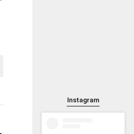
こ
げ
Instagram
現
ポ
以