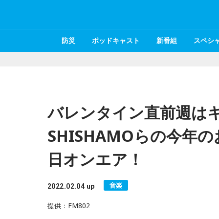
防災
ポッドキャスト
新番組
スペシ
バレンタイン直前週はキ
SHISHAMOらの今
日オンエア！
音楽
2022.02.04 up
提供：FM802