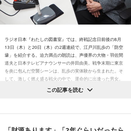
特番の話が半年以上なかったのでもう忘れられてるのかと思
ってましたが、「満を持して」たんですね。僕も借りていた
物を長いこと返し忘れていたときとかに「満を持して…」って
使っていこうと思います。満を持していただいたからには本
番では信じられない文字量を喋りますのでよろしくお願いし
ラジオ日本『わたしの図書室』では、終戦記念日前後の8月
ます！
13日（木）と20日（木）の2週連続で、江戸川乱歩の「防空
壕」を紹介する。迫力満点の朗読は、声優界の大物・羽佐間
【木田】
道夫と日本テレビアナウンサーの井田由美。戦争末期に東京
初めまして。マセキ芸能社でお笑いをやってます、ガクヅケ
を炎に包んだ空襲シーンは、乱歩の実体験から生まれた。そ
と申します。ガクヅケを知らないあなたに（ガクヅケってお
して、激しく燃え盛る戦火の中で、運命的に出逢った男女。
もしろいやん）と思ってもらうために、マイクの前で最高の
全編に乱歩独特のエロティシズムと背徳の美学が炸裂する。
パフォーマンスを披露したいと思います。そんな場を与えて
この記事を読む
くださったオールナイトニッポン様に感謝しています。オー
ルナイトニッポン様、ありがとうございます。当日はよろし
くお願い致します。失礼致します。
「財源あります」「2年ぐらいだったら