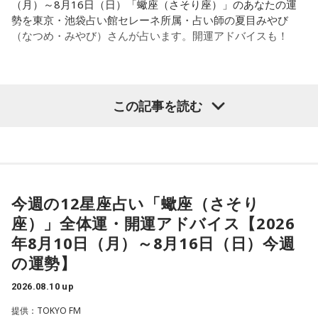
（月）～8月16日（日）「蠍座（さそり座）」のあなたの運
勢を東京・池袋占い館セレーネ所属・占い師の夏目みやび
（なつめ・みやび）さんが占います。開運アドバイスも！
【蠍座（さそり座）】
この記事を読む
今週は、気になっていたことを探求していくようなタイミン
グ。深い集中力で、本当に求めていたものを得られるようで
す。たくさん学べたものは、どんな風にアウトプットできる
のか、という所まで考えてみると良いでしょう。
今週の12星座占い「蠍座（さそり
★ワンポイントアドバイス★
座）」全体運・開運アドバイス【2026
家族や周りの人の調整役をするかも。機転を利かせて、良い
年8月10日（月）～8月16日（日）今週
方向へ導いてあげると◎
の運勢】
■監修者プロフィール：夏目みやび（なつめ・みやび）
2026.08.10 up
東京・池袋占い館セレーネ所属。メッセージ性の高い鑑定は
提供：TOKYO FM
リピーターも多く、心の琴線に触れると話題に。占いや開運