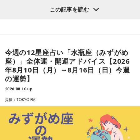
【魚座（うお座）】
この記事を読む
今週は、創造的なことがしたくなりそう。動画作りや絵を描
く、創作料理を作ってみるといった、ひらめきを実行すると
良いでしょう。周りの人たちと自分の意見が違う場合があり
そうですが、対立はせずに認め合えるようにすると◎
今週の12星座占い「水瓶座（みずがめ
★ワンポイントアドバイス★
座）」全体運・開運アドバイス【2026
悪習慣に思うことがあれば、変えていくタイミング。変えて
年8月10日（月）～8月16日（日）今週
いく過程でキツい時もありそうですが、しっかり向き合うと
の運勢】
良いでしょう。
2026.08.10 up
■監修者プロフィール：夏目みやび（なつめ・みやび）
提供：TOKYO FM
東京・池袋占い館セレーネ所属。メッセージ性の高い鑑定は
リピーターも多く、心の琴線に触れると話題に。占いや開運
で個性が輝けるような占いを発信中。Yahoo!占い「マザー占
術」など数多くのコンテンツもリリース。
Webサイト：
https://selene-uranai.com/
オンライン占いセレーネ：
https://online-uranai.jp/