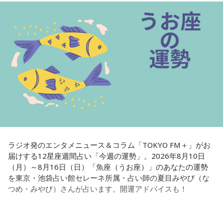
リピーターも多く、心の琴線に触れると話題に。占いや開運
寺島
「なるほど」
で個性が輝けるような占いを発信中。Yahoo!占い「マザー占
術」など数多くのコンテンツもリリース。
上念
「1年や2年なら持たせてみせるみたいなね」
Webサイト：
https://selene-uranai.com/
オンライン占いセレーネ：
https://online-uranai.jp/
ラジオ発のエンタメニュース＆コラム「TOKYO FM＋」がお
届けする12星座週間占い「今週の運勢」。2026年8月10日
（月）～8月16日（日）「魚座（うお座）」のあなたの運勢
を東京・池袋占い館セレーネ所属・占い師の夏目みやび（な
つめ・みやび）さんが占います。開運アドバイスも！