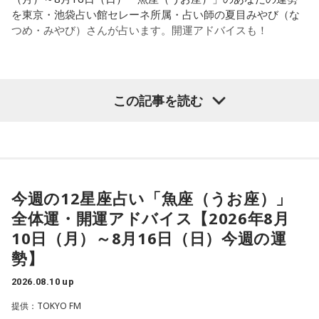
を東京・池袋占い館セレーネ所属・占い師の夏目みやび（な
の間の為替介入で儲かったお金でも使ったらいかがですかと
つめ・みやび）さんが占います。開運アドバイスも！
か。大体、名目GDP成長率の3倍ぐらい税収って伸びるんです
よ。最低でも2倍ぐらいはね。それをお使いになったらいかが
ですかみたいな話なんで。そうすると、財源論っていうのも
【魚座（うお座）】
全然説得力を失うかと。小渕優子さん、何のために税調やめ
この記事を読む
たんですかみたいな。よく勉強した方が良かったんじゃない
今週は、創造的なことがしたくなりそう。動画作りや絵を描
ですか。財源ありますぜみたいな話になるのかなと。（笑）2
く、創作料理を作ってみるといった、ひらめきを実行すると
年持ちゃいいわけですから」
良いでしょう。周りの人たちと自分の意見が違う場合があり
そうですが、対立はせずに認め合えるようにすると◎
寺島
「そうですね」
今週の12星座占い「魚座（うお座）」
★ワンポイントアドバイス★
全体運・開運アドバイス【2026年8月
上念
「本当は、でも歳出削減した方がいいんですよ。減税し
悪習慣に思うことがあれば、変えていくタイミング。変えて
10日（月）～8月16日（日）今週の運
た分だけ恒久的に政府を小さくした方がインフレの時にはイ
いく過程でキツい時もありそうですが、しっかり向き合うと
勢】
ンフレ対策になるんですけどね。まあでも小さくしないで、
良いでしょう。
このまま現状維持でやるっつんだったら、2年ぐらいだったら
2026.08.10 up
■監修者プロフィール：夏目みやび（なつめ・みやび）
持ちますよ。山本五十六ですよね」
提供：TOKYO FM
東京・池袋占い館セレーネ所属。メッセージ性の高い鑑定は