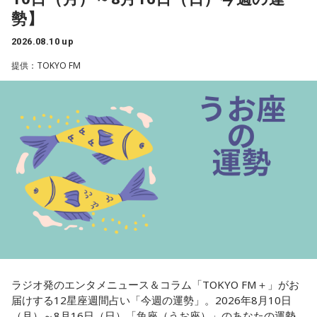
勢】
規模などは白紙状態です。本格導入までに国民の納得を得ら
れる制度設計にたどり着けるかが焦点になると出ています。
2026.08.10 up
所得連動給付は、一定の就労の所得がある中低所得の個人を
提供：TOKYO FM
対象とし、所得に応じて給付額が変わることが特徴です。働
く高齢者も対象に含め、広く支援する制度にすると言いま
す。これは上念さんはどうお考えでしょう」
上念
「これはだから公約通りですよね。給付付き税額控除を
やると。それと合わせて消費税の減税も考えると」
寺島
「まあ、つなぎでね」
上念
「これをやったら消費税は元に戻しますということで。
一応これで、2年後に必ず戻すと言ったことは大義名分が立つ
かなと。そうすると「財源が～」とか言ってる人も、まあ百
ラジオ発のエンタメニュース＆コラム「TOKYO FM＋」がお
歩譲って――本当は歳出削減でやるべきだと思いますけど
届けする12星座週間占い「今週の運勢」。2026年8月10日
――財源ということになっても2年持ちゃあいいんでしょ。こ
（月）～8月16日（日）「魚座（うお座）」のあなたの運勢