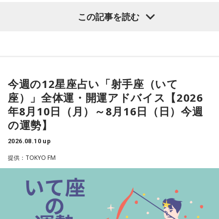
【山羊座（やぎ座）】
この記事を読む
今週は、周りの人とコミュニケーションがスムーズに行える
ようです。自分の考えが伝わると、心が軽くなることでしょ
う。距離を感じていた相手とも、気持ちが通じ合う瞬間があ
りそう。体の底から感じる喜びを大切にしてみて。
今週の12星座占い「射手座（いて
★ワンポイントアドバイス★
座）」全体運・開運アドバイス【2026
たくさんの情報が入りそうですが、必要なものと不要なもの
年8月10日（月）～8月16日（日）今週
をしっかり区別していくと良いでしょう。
の運勢】
■監修者プロフィール：夏目みやび（なつめ・みやび）
2026.08.10 up
東京・池袋占い館セレーネ所属。メッセージ性の高い鑑定は
提供：TOKYO FM
リピーターも多く、心の琴線に触れると話題に。占いや開運
で個性が輝けるような占いを発信中。Yahoo!占い「マザー占
術」など数多くのコンテンツもリリース。
Webサイト：
https://selene-uranai.com/
オンライン占いセレーネ：
https://online-uranai.jp/