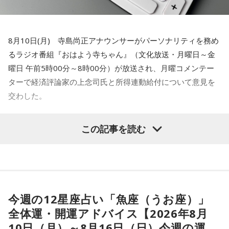
8月10日(月) 寺島尚正アナウンサーがパーソナリティを務め
るラジオ番組『おはよう寺ちゃん』（文化放送・月曜日～金
曜日 午前5時00分～8時00分）が放送され、月曜コメンテー
ターで経済評論家の上念司氏と所得連動給付について意見を
交わした。
この間の為替介入で儲かったお金でも使った
この記事を読む
らいかがですか
寺島
「きのうの産経新聞。全容見えぬ所得連動給付。政府は5
日の閣議で消費税減税とともに、2029年4月から所得に連動
今週の12星座占い「魚座（うお座）」
した新たな給付制度「所得連動給付」を本格導入することを
全体運・開運アドバイス【2026年8月
決めました。税や社会保険料負担が重い中低所得者を支援す
10日（月）～8月16日（日）今週の運
る制度だと言いますが、給付額、支援対象の所得水準、財源