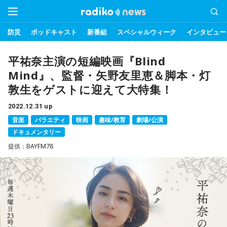
防災
ポッドキャスト
新番組
スペシャルウィーク
インタビュー
平祐奈主演の短編映画『Blind
Mind』、監督・矢野友里恵＆脚本・灯
敦生をゲストに迎えて大特集！
2022.12.31 up
音楽
バラエティ
映画
趣味/教育
劇場/公演
ドキュメンタリー
提供：BAYFM78