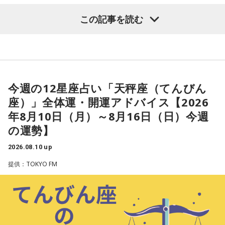
【蠍座（さそり座）】
この記事を読む
今週は、気になっていたことを探求していくようなタイミン
グ。深い集中力で、本当に求めていたものを得られるようで
す。たくさん学べたものは、どんな風にアウトプットできる
のか、という所まで考えてみると良いでしょう。
今週の12星座占い「天秤座（てんびん
★ワンポイントアドバイス★
座）」全体運・開運アドバイス【2026
家族や周りの人の調整役をするかも。機転を利かせて、良い
年8月10日（月）～8月16日（日）今週
方向へ導いてあげると◎
の運勢】
■監修者プロフィール：夏目みやび（なつめ・みやび）
2026.08.10 up
東京・池袋占い館セレーネ所属。メッセージ性の高い鑑定は
提供：TOKYO FM
リピーターも多く、心の琴線に触れると話題に。占いや開運
で個性が輝けるような占いを発信中。Yahoo!占い「マザー占
術」など数多くのコンテンツもリリース。
Webサイト：
https://selene-uranai.com/
オンライン占いセレーネ：
https://online-uranai.jp/