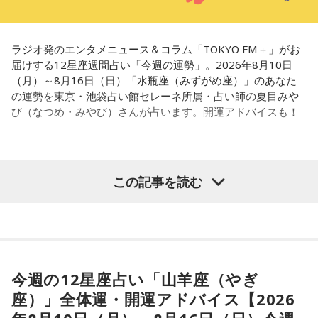
ラジオ発のエンタメニュース＆コラム「TOKYO FM＋」がお
届けする12星座週間占い「今週の運勢」。2026年8月10日
（月）～8月16日（日）「水瓶座（みずがめ座）」のあなた
の運勢を東京・池袋占い館セレーネ所属・占い師の夏目みや
び（なつめ・みやび）さんが占います。開運アドバイスも！
【水瓶座（みずがめ座）】
この記事を読む
今週は、無理をしすぎないようにしましょう。焦ったりイラ
イラしたりしそうですが、大切な人に八つ当たりしないよう
心がけて。ストレス発散のために運動をすると◎ 汗を流すと
リフレッシュができて冷静に行動できそうです。
今週の12星座占い「山羊座（やぎ
★ワンポイントアドバイス★
座）」全体運・開運アドバイス【2026
パートナーや恋人との口喧嘩には特に気をつけて。カチンと