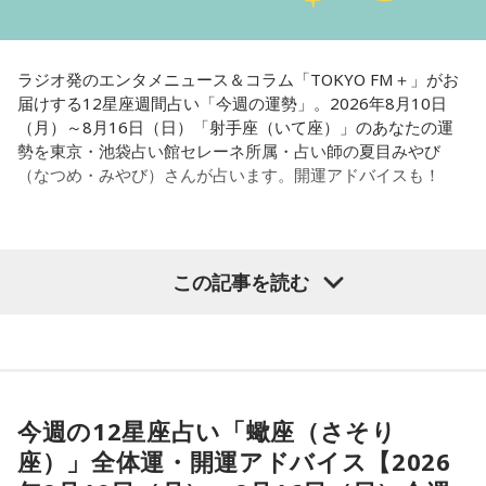
ラジオ発のエンタメニュース＆コラム「TOKYO FM＋」がお
届けする12星座週間占い「今週の運勢」。2026年8月10日
（月）～8月16日（日）「射手座（いて座）」のあなたの運
勢を東京・池袋占い館セレーネ所属・占い師の夏目みやび
（なつめ・みやび）さんが占います。開運アドバイスも！
【射手座（いて座）】
この記事を読む
今週は、気遣いをしないといけないと感じて、ちょっと疲れ
てしまうかも。周りはあなたが自然体でいても受け入れてく
れるようなので、肩の力を抜くようにすると良いでしょう。
その場の雰囲気を楽しむだけでオッケー。
今週の12星座占い「蠍座（さそり
★ワンポイントアドバイス★
座）」全体運・開運アドバイス【2026
むやみな競争はしないように。すみわけをして、自分が心地