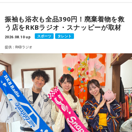
まくいきそう。対人関係や恋愛は、周りのアドバイスを聞き
すぎると混乱してしまう場合があるので気をつけて。
振袖も浴衣も全品390円！廃棄着物を救
★ワンポイントアドバイス★
う店をRKBラジオ・スナッピーが取材
周りに人がいることが多く、賑やかな時間が続きそうです
スポーツ
タレント
2026.08.10 up
が、一人きりになって心を落ち着けることも大切にしましょ
う。
提供：RKBラジオ
■監修者プロフィール：夏目みやび（なつめ・みやび）
東京・池袋占い館セレーネ所属。メッセージ性の高い鑑定は
リピーターも多く、心の琴線に触れると話題に。占いや開運
で個性が輝けるような占いを発信中。Yahoo!占い「マザー占
術」など数多くのコンテンツもリリース。
Webサイト：
https://selene-uranai.com/
オンライン占いセレーネ：
https://online-uranai.jp/