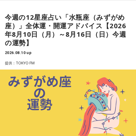
リフレッシュができて冷静に行動できそうです。
今週の12星座占い「水瓶座（みずがめ
★ワンポイントアドバイス★
座）」全体運・開運アドバイス【2026
パートナーや恋人との口喧嘩には特に気をつけて。カチンと
年8月10日（月）～8月16日（日）今週
くるようなことを言われたとしても、いっときの感情任せの
の運勢】
ものだと思い、聞き流せるようにしましょう。
2026.08.10 up
■監修者プロフィール：夏目みやび（なつめ・みやび）
提供：TOKYO FM
東京・池袋占い館セレーネ所属。メッセージ性の高い鑑定は
リピーターも多く、心の琴線に触れると話題に。占いや開運
で個性が輝けるような占いを発信中。Yahoo!占い「マザー占
術」など数多くのコンテンツもリリース。
Webサイト：
https://selene-uranai.com/
オンライン占いセレーネ：
https://online-uranai.jp/