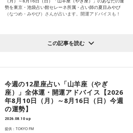
（月）～8月16日（日）「山羊座（やぎ座）」のあなたの運
勢を東京・池袋占い館セレーネ所属・占い師の夏目みやび
（なつめ・みやび）さんが占います。開運アドバイスも！
【山羊座（やぎ座）】
この記事を読む
今週は、周りの人とコミュニケーションがスムーズに行える
ようです。自分の考えが伝わると、心が軽くなることでしょ
う。距離を感じていた相手とも、気持ちが通じ合う瞬間があ
りそう。体の底から感じる喜びを大切にしてみて。
今週の12星座占い「山羊座（やぎ
★ワンポイントアドバイス★
座）」全体運・開運アドバイス【2026
たくさんの情報が入りそうですが、必要なものと不要なもの
年8月10日（月）～8月16日（日）今週
をしっかり区別していくと良いでしょう。
の運勢】
■監修者プロフィール：夏目みやび（なつめ・みやび）
2026.08.10 up
東京・池袋占い館セレーネ所属。メッセージ性の高い鑑定は
提供：TOKYO FM
リピーターも多く、心の琴線に触れると話題に。占いや開運