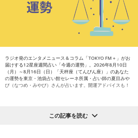
ラジオ発のエンタメニュース＆コラム「TOKYO FM＋」がお
届けする12星座週間占い「今週の運勢」。2026年8月10日
（月）～8月16日（日）「天秤座（てんびん座）」のあなた
の運勢を東京・池袋占い館セレーネ所属・占い師の夏目みや
び（なつめ・みやび）さんが占います。開運アドバイスも！
【天秤座（てんびん座）】
この記事を読む
今週は、冷静に行動すると◎ 難しい課題と向き合う状況もあ
るかもしれませんが、絡まった紐を解くようにしていくとう