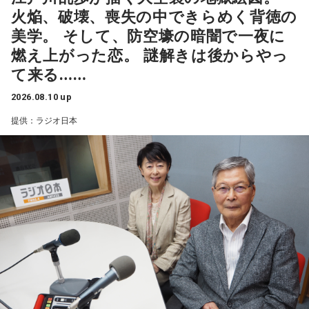
間30分の生放送で彼らの本当の姿が明らかになるのか、注目
火焔、破壊、喪失の中できらめく背徳の
東海道新幹線の車内で聴くことができるTALKコンテンツ。
だ。
美学。 そして、防空壕の暗闇で一夜に
燃え上がった恋。 謎解きは後からやっ
JR東海×FM802「DESIGN YOUR FANTASTIC FUTURE」
番組では、コーナーへのメールを募集予定。メールの宛先は
て来る……
FUN!FUN!FLOWER with FANTASTICS
gk@allnightnippon.com。詳しくはオールナイトニッポン公
式Xにて。
2026.08.10 up
ゲストに澤本夏輝さんを迎えた#3が8/13(木)まで配信中で
提供：ラジオ日本
す！
『ガクヅケのオールナイトニッポン0(ZERO)』は、8月17日
（月）27時からニッポン放送を含む全国ネットで生放送。ラ
新幹線移動中の耳のお供に♪
ジオ・radikoを使って聴けるほか、radikoのエリアフリー機
能を使えば全国どこからでも聴くことができる。
詳細はこちらから
■ガクヅケ コメント
【船引】
『三四郎のオールナイトニッポン0 年越し初笑いSP』の優勝