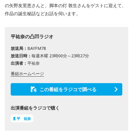
の矢野友里恵さんと、脚本の灯 敦生さんをゲストに迎えて、
作品の誕生秘話などお話を伺います。
平祐奈の凸凹ラジオ
放送局：
BAYFM78
放送日時：
毎週木曜 23時00分～23時27分
出演者：
平祐奈
番組ホームページ
この番組をラジコで調べる
出演番組をラジコで聴く
平 祐奈