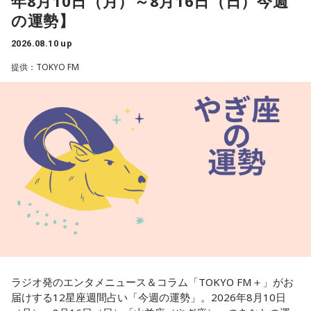
年8月10日（月）～8月16日（日）今週
くるようなことを言われたとしても、いっときの感情任せの
の運勢】
ものだと思い、聞き流せるようにしましょう。
2026.08.10 up
■監修者プロフィール：夏目みやび（なつめ・みやび）
提供：TOKYO FM
東京・池袋占い館セレーネ所属。メッセージ性の高い鑑定は
リピーターも多く、心の琴線に触れると話題に。占いや開運
で個性が輝けるような占いを発信中。Yahoo!占い「マザー占
術」など数多くのコンテンツもリリース。
Webサイト：
https://selene-uranai.com/
オンライン占いセレーネ：
https://online-uranai.jp/
ラジオ発のエンタメニュース＆コラム「TOKYO FM＋」がお
届けする12星座週間占い「今週の運勢」。2026年8月10日