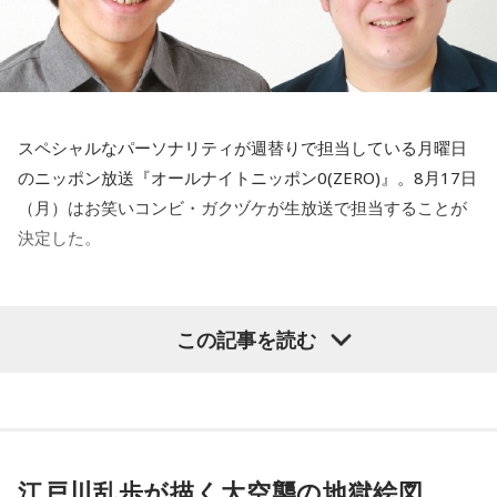
べて、ラウンドワンのスポッチャへ。「懐かしい〜」の一言
だけで何時間も盛り上がれたという、学生時代の空気がその
まま戻ってきたような時間だったそうです☆
さらに最近あった青春の続きのようなお話も。東京で参加し
たサッカーの集まりで、なんと中学生の頃に所属していたフ
スペシャルなパーソナリティが週替りで担当している月曜日
ットサルチーム、シュライカー大阪時代のチームメイトと偶
のニッポン放送『オールナイトニッポン0(ZERO)』。8月17日
然再会！当時の思い出話に花が咲いたのはもちろん、颯太氏
（月）はお笑いコンビ・ガクヅケが生放送で担当することが
の活動をずっと見てくれていたことも知り、「めちゃくちゃ
決定した。
嬉しかった」と笑顔で話してくれました！
深夜アルバイトの勤務態度が悪いことをはじめ、その素行の
リスナーさんから届いた"忘れられない夏"のエピソードに、
この記事を読む
悪さが芸人界でも有名な木田と、芸人界でもその実態を誰に
颯太氏の青春の思い出が重なった今夜のDYFF。
も知られていない船引のコンビ・ガクヅケ。今回の特別番組
皆さんもこの夏、忘れられない素敵な思い出をたくさん作っ
は、2025年の大晦日から元日にかけて放送された『三四郎の
てくださいね！
オールナイトニッポン 年越し初笑いSP 2025→2026』で「最
☆お知らせ☆
高のパフォーマンスをみせた若手芸人」となった特典で、1時
江戸川乱歩が描く大空襲の地獄絵図。