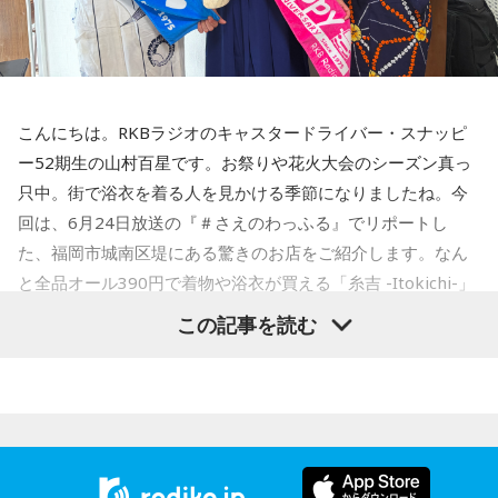
こんにちは。RKBラジオのキャスタードライバー・スナッピ
ー52期生の山村百星です。お祭りや花火大会のシーズン真っ
只中。街で浴衣を着る人を見かける季節になりましたね。今
回は、6月24日放送の『＃さえのわっふる』でリポートし
た、福岡市城南区堤にある驚きのお店をご紹介します。なん
と全品オール390円で着物や浴衣が買える「糸吉 -Itokichi-」
です。
この記事を読む