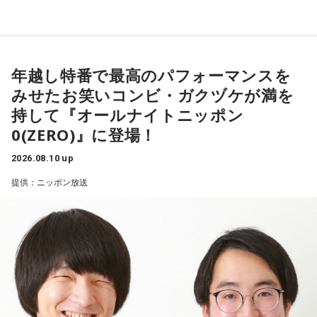
今夜のDYFFは、“今夜だけのサウンドトラック”をテーマに、
夏ソングをたっぷりお届けしました！
年越し特番で最高のパフォーマンスを
番組のオープニングでは、吹奏楽コンクールで金賞を受賞し
みせたお笑いコンビ・ガクヅケが満を
たリスナーさんからの嬉しい報告が。昨年の悔しさをバネに
持して『オールナイトニッポン
仲間と積み重ねてきた努力が実を結んだというエピソード
0(ZERO)』に登場！
に、颯太氏も高校3年生の夏休み、FANTASTICSのオーディシ
2026.08.10 up
ョンに挑戦していた当時を振り返り。合宿審査などを経て、
提供：ニッポン放送
夢だったグループのメンバーに選ばれたあの夏は、「自分の
青春そのもの」と話すほど、今でも忘れられない特別な思い
出なんだそうです◎
さらに、小学生時代の同級生との再会を報告してくれたリス
ナーさんからのメッセージをきっかけに、颯太氏も久しぶり
に高校時代の仲良し4人組で集まったエピソードを。焼肉を食