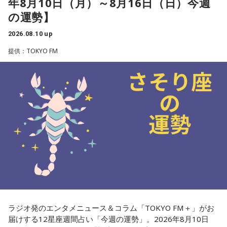
年8月10日（月）～8月16日（日）今週
よく活動できるようにしましょう。
の運勢】
■監修者プロフィール：夏目みやび（なつめ・みやび）
2026.08.10 up
東京・池袋占い館セレーネ所属。メッセージ性の高い鑑定は
提供：TOKYO FM
リピーターも多く、心の琴線に触れると話題に。占いや開運
で個性が輝けるような占いを発信中。Yahoo!占い「マザー占
術」など数多くのコンテンツもリリース。
Webサイト：
https://selene-uranai.com/
オンライン占いセレーネ：
https://online-uranai.jp/
ラジオ発のエンタメニュース＆コラム「TOKYO FM＋」がお
届けする12星座週間占い「今週の運勢」。2026年8月10日