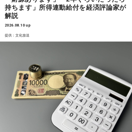
持ちます」所得連動給付を経済評論家が
■番組タイトル：『ガクヅケのオールナイトニッポン
解説
0(ZERO)』
■放送日時：2026年8月17日（月）27時～28時30分
2026.08.10 up
■パーソナリティ：ガクヅケ
提供：文化放送
■メールアドレス：
gk@allnightnippon.com
■番組X：@Ann_Since1967
■番組ハッシュタグ：#ガクヅケANN0
◆この番組は、radikoのタイムフリー機能で、放送1週間後ま
で聴くことができる。
⇒
http://radiko.jp/share/?sid=LFR&t=20260818030000