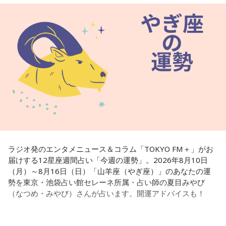
で個性が輝けるような占いを発信中。Yahoo!占い「マザー占
術」など数多くのコンテンツもリリース。
Webサイト：
https://selene-uranai.com/
オンライン占いセレーネ：
https://online-uranai.jp/
ラジオ発のエンタメニュース＆コラム「TOKYO FM＋」がお
届けする12星座週間占い「今週の運勢」。2026年8月10日
（月）～8月16日（日）「山羊座（やぎ座）」のあなたの運
勢を東京・池袋占い館セレーネ所属・占い師の夏目みやび
（なつめ・みやび）さんが占います。開運アドバイスも！