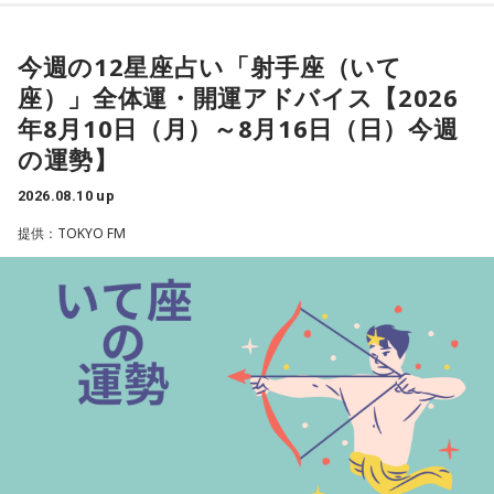
れるようなので、肩の力を抜くようにすると良いでしょう。
その場の雰囲気を楽しむだけでオッケー。
今週の12星座占い「射手座（いて
★ワンポイントアドバイス★
座）」全体運・開運アドバイス【2026
むやみな競争はしないように。すみわけをして、自分が心地
年8月10日（月）～8月16日（日）今週
よく活動できるようにしましょう。
の運勢】
■監修者プロフィール：夏目みやび（なつめ・みやび）
2026.08.10 up
東京・池袋占い館セレーネ所属。メッセージ性の高い鑑定は
提供：TOKYO FM
リピーターも多く、心の琴線に触れると話題に。占いや開運
で個性が輝けるような占いを発信中。Yahoo!占い「マザー占
術」など数多くのコンテンツもリリース。
Webサイト：
https://selene-uranai.com/
オンライン占いセレーネ：
https://online-uranai.jp/