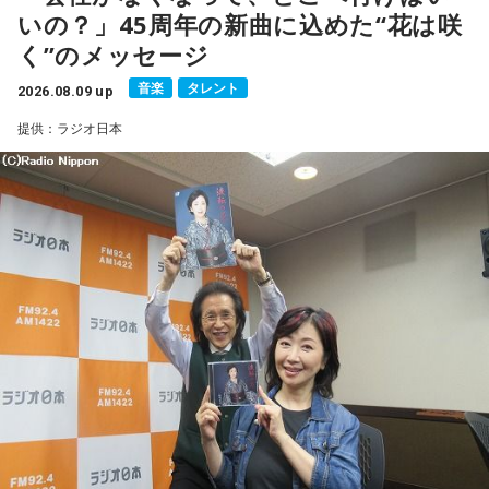
いの？」45周年の新曲に込めた“花は咲
■メールアドレス：
manga@1242.com
■公式Xアカウント：@MANGARADIO1242
く”のメッセージ
■ハッシュタグ：#マンガのラジオ
音楽
タレント
■番組HP：
2026.08.09 up
https://manga-no-radio.com/
提供：ラジオ日本