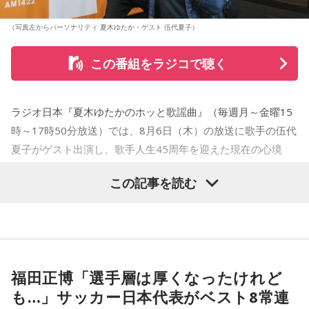
（写真左からパーソナリティ 夏木ゆたか・ゲスト 伍代夏子）
この番組をラジコで聴く
ラジオ日本『夏木ゆたかのホッと歌謡曲』（毎週月～金曜15
時～17時50分放送）では、8月6日（木）の放送に歌手の伍代
夏子がゲスト出演し、歌手人生45周年を迎えた現在の心境
や、デビュー当時の苦労について語った。
この記事を読む
番組では、前作「しゃんしゃん牡丹」の制作秘話を紹介。伍
代さんは、曲を受け取ると映像や物語が自然と頭に浮かび、
「こんな女性像を描きたい」「琴や三味線を取り入れたい」
など、自らイメージを提案しながら作品づくりに参加してい
福田正博「選手層は厚くなったけれど
ることを明かした。また、歌手はレコーディングを終えた
も…」サッカー日本代表がベスト8常連
後、自分自身が“演出家”となって楽曲を育てていく仕事でもあ