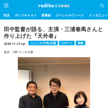
防災
ポッドキャスト
新番組
スペシャルウィーク
インタビュー
田中監督が語る、主演・三浦春馬さんと
作り上げた『天外者』
ニュース/天気/交通
スポーツ
情報
2020.11.27 up
提供：OBCラジオ大阪