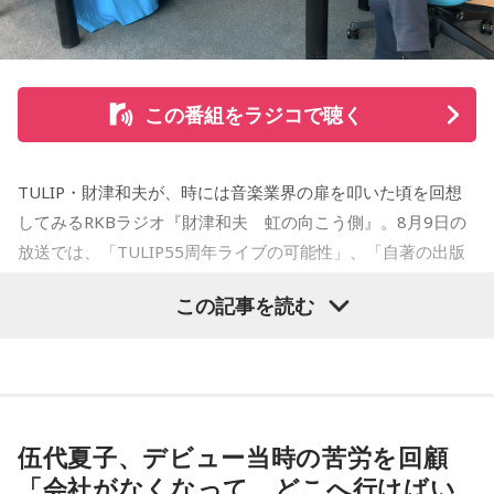
をした『ジジジイ』で第14回MANGA OPEN審査委員賞（わ
たせせいぞう賞）受賞。『劇団JET’S』で第15回MANGA
OPEN大賞受賞。2006年『ハルジャン』『ジジジイ-GGG-』
を連載。
この番組をラジコで聴く
2007年12月、初の週刊連載作品『宇宙兄弟』連載開始。同作
で2010年 第56回小学館漫画賞一般向け部門、2011年 第35回
TULIP・財津和夫が、時には音楽業界の扉を叩いた頃を回想
講談社漫画賞一般部門、2014年 手塚治虫文化賞読者賞を受
してみるRKBラジオ『財津和夫 虹の向こう側』。8月9日の
賞。TVアニメ、実写映画等、多くのメディアミックスを果た
放送では、「TULIP55周年ライブの可能性」、「自著の出版
す大ヒット作品となり2026年6月完結。
記念イベントの裏話」、「デビュー時の音楽業界」、といっ
この記事を読む
た古今のトピックスが盛りだくさんです。
【近刊】
『宇宙兄弟』完結 46巻
■番組タイトル：『マンガのラジオ 宇宙兄弟スペシャル
supported by viviON』
■放送日時：2026年8月16日（日） 19時～20時
伍代夏子、デビュー当時の苦労を回顧
■パーソナリティ：吉田尚記
「会社がなくなって、どこへ行けばい
■ゲスト：小山宙哉