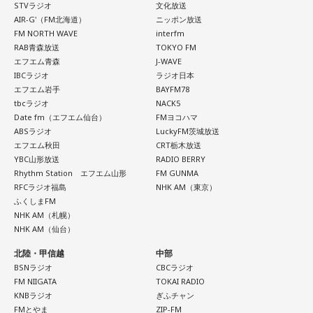
STVラジオ
文化放送
ペナントレースも終盤に差し掛かり、古巣・ヤクルトにとっ
天使も悪魔も、どちらもあなたの一部。自分の中の両方を知
AIR-G'（FM北海道）
ニッポン放送
て勝負の夏となる神宮球場の一戦での髙津氏ならではの視点
FM NORTH WAVE
interfm
っておくことが、いざという時の本当の強さになるのかもし
RAB青森放送
TOKYO FM
れません。
に注目が集まる。
エフエム青森
J-WAVE
IBCラジオ
ラジオ日本
■監修者プロフィール：蝶ちょ（ちょうちょ）
『ニッポン放送ショウアップナイター』では、今後も60周年
エフエム岩手
BAYFM78
池袋占い館セレーネ所属。電話占いメルにも出演。第六感で
tbcラジオ
NACK5
のアニバーサリーイヤーにふさわしい球界のレジェンドたち
人の想いを捉える羅針盤ヒーラー。霊感タロット、四柱推
Date fm（エフエム仙台）
FMヨコハマ
がスペシャルゲスト解説者として登場する。さらに、リスナ
命、宿曜占星術でオーダーメイドの鑑定を手掛ける。転職、
ABSラジオ
LuckyFM茨城放送
結婚、離別など多くの経験から、今どう動くべきか悩む人に
ーにとって嬉しい夏の味覚や現金が当たるプレゼント企画も
エフエム秋田
CRT栃木放送
寄り添いナビゲートする。
YBC山形放送
RADIO BERRY
実施する。
Webサイト：
https://selene-uranai.com/
Rhythm Station エフエム山形
FM GUNMA
RFCラジオ福島
NHK AM（東京）
YouTube：
https://www.youtube.com/@ataru-uranai
ふくしまFM
■髙津臣吾 コメント
NHK AM（札幌）
NHK AM（仙台）
北陸・甲信越
中部
「ショウアップナイター」をお聴きの皆さま、ご無沙汰して
BSNラジオ
CBCラジオ
おります。
FM NIIGATA
TOKAI RADIO
ペナントレース終盤の神宮球場、一つ一つのプレーの重みが
KNBラジオ
ぎふチャン
FMとやま
ZIP-FM
増す独特の緊張感を、ラジオを通じてお伝えできればと思い