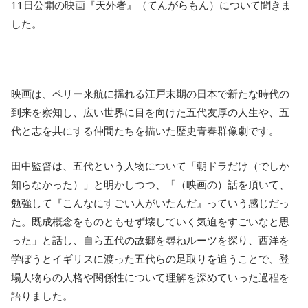
11日公開の映画『天外者』（てんがらもん）について聞きま
した。
映画は、ペリー来航に揺れる江戸末期の日本で新たな時代の
到来を察知し、広い世界に目を向けた五代友厚の人生や、五
代と志を共にする仲間たちを描いた歴史青春群像劇です。
田中監督は、五代という人物について「朝ドラだけ（でしか
知らなかった）」と明かしつつ、「（映画の）話を頂いて、
勉強して『こんなにすごい人がいたんだ』っていう感じだっ
た。既成概念をものともせず壊していく気迫をすごいなと思
った」と話し、自ら五代の故郷を尋ねルーツを探り、西洋を
学ぼうとイギリスに渡った五代らの足取りを追うことで、登
場人物らの人格や関係性について理解を深めていった過程を
語りました。