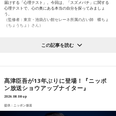
す。
届けする「心理テスト」。今回は、「スズメバチ」に関する
なんです。そういう意味では、確かに選手層は厚くなったけ
心理テストで、心の奥にある本当の自分を探ってみましょ
れども、さらに“個”の力を高めながら、選手層をもっと厚くし
また、有吉は「吉本（興業）は縦がちゃんとしているじゃ
う。
なきゃいけない。ベスト16・ベスト8に進む国と比べたとき
ん。それは養成所でもそういう教えがあるんだろうし、先輩
（監修者：東京・池袋占い館セレーネ所属の占い師 蝶ちょ
に、そこまでの選手層だったのかというと、まだまだ厚くし
からも受け継がれるからだと思うんだよね」と他事務所と比
（ちょうちょ）さん）
ていかないとダメなのではないか、ということなんだと思い
較しつつ、「太田プロはゆるいから……酒井のせいで（笑）」
ます。
と冗談交じりに言うと、酒井も「俺のせいじゃないと思いま
すけどね」とすぐさまツッコミを入れていました。
この記事を読む
ただ、あれだけケガ人が出て、誰が出ても同じようなサッカ
【質問】
ーができて、グループステージをああいう形で抜けられたと
＜番組概要＞
家でくつろいでいると、突然、大きなスズメバチが部屋に飛
いうのは今までなかったことですし、力がついているのは事
番組名：有吉弘行のSUNDAY NIGHT DREAMER
び込んできました。
実ですね。
放送日時：毎週日曜 20:00～21:55
あなたは慌てて、荷物をつかんで部屋の外へ逃げ出します。
放送エリア：TOKYO FMをのぞくJFN全国25局ネット
安全な場所までたどり着き、ほっと一息。
藤木：そんな日本代表を僕たちも応援したいと思います。
パーソナリティ：有吉弘行
ふと見ると、あなたは無我夢中で、あるものを握りしめてい
髙津臣吾が13年ぶりに登場！『ニッポ
番組Webサイト：
https://jfn-pods.com/program/27400
ました。
ン放送ショウアップナイター』
音声コンテンツプラットフォーム「JFN Pods」ではスペシャ
それは何でしたか？次の中から近いものを1つ選んでくださ
ル音声も配信中！
い。
（左から）福田正博さん、藤木直人、高見侑里
2026.08.08 up
1． 鳩のぬいぐるみ
提供：ニッポン放送
＜番組概要＞
2． パスポートなどの身分証
番組名：SPORTS BEAT supported by TOYOTA