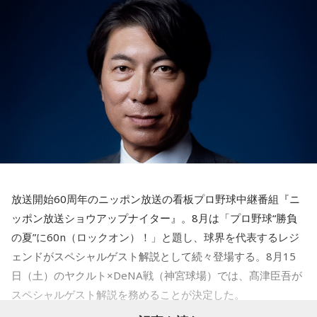
3． 買ったばかりの乾電池
放送日時：毎週土曜 10:00～10:50
4． 懐中電灯
パーソナリティ：藤木直人、高見侑里
番組Webサイト：
https://www.tfm.co.jp/beat/
【解説】
番組公式X：
@SPORTSBEAT_TFM
この心理テストでわかることは、追い詰められた時に出る、
あなたの「究極の裏の顔」です。
とっさに握りしめたものは、あなたが窮地で無意識に守ろう
とする「本当に大切なもの」を暗示しています。冷静ではい
られない極限の場面でこそ、普段は隠れているあなたの本性
が表に出るのです。
【解答】
1．鳩のぬいぐるみ……本性は「愛情深い天使」
放送開始60周年のニッポン放送の看板プロ野球中継番組『ニ
鳩のぬいぐるみは「愛情」を暗示しています。あなたは追い
ッポン放送ショウアップナイター』。8月は「プロ野球“勝負
詰められても、自分より大切な誰かを思い浮かべる、利他的
なタイプ。窮地でこそ人にやさしくできる、あたたかい心の
の夏”に60n（ロックオン）！」と題し、球界を代表するレジ
持ち主です。ただ、自分を後回しにしすぎないよう気をつけ
ェンドがスペシャルゲスト解説として続々登場する。8月15
てください。
日（土）のヤクルト×DeNA戦（神宮球場）では、髙津臣吾が
スペシャルゲスト解説を務めることが決定した。
2．身分証……本性は「したたかな悪魔」
身分証は「あなた自身の存在」を暗示しています。あなたは