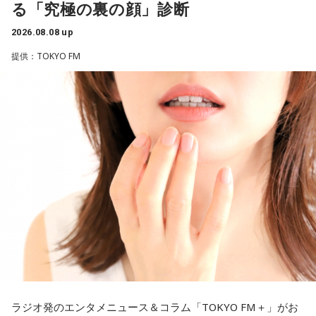
る「究極の裏の顔」診断
と暴露します。
つまり、ベンチから何か言っても（すぐに戦術を）変えられ
2026.08.08 up
るほど簡単なスポーツではないんです。なぜならば、相手が
有吉自身は、今では後輩から挨拶されないことがまったくな
それに対してまた変化をしてくるから。だから“個”の力を高め
いため分からないと前置きしつつ、「ぐりんぴーすがそう言
提供：TOKYO FM
て、時間をつくれる選手が重要になってくるということです
っていたから……その辺はどう？ 風紀が乱れているかどうか」
ね。
と質問します。
◆世界で戦うために必要な“個”の力
これに対して、カミムラは「ぐりんぴーすさんが言っている
のは、1～2年目の芸人の子たちだと思うんですけど……たぶ
藤木：今回、日本代表はケガ人が続出しましたが、それでも
ん、その子たちは本当に挨拶していないと思います」と苦笑
あの戦いができたというのは、選手層も相当厚くなったとい
い。有吉が「なんでなの？」と尋ねると、カミムラは「こん
うことでしょうか？
なことを言うのもあれですけど、（ぐりんぴーすさんが）ど
ういう先輩か分かっていないんだと思います」と正直に語り
福田：そうですね。選手層は厚くなっているし、森保監督の
ます。
「誰が出ても同じような戦いができる準備をしてきた」とい
う言葉がその通りであることを、グループステージで証明で
それを受け、有吉は「でもさ、この世界に入ったら俺だって
きていたと思います。でも、そこから上に行くためには、や
（若手の頃は）誰か分からない人にも一応挨拶するじゃな
っぱり“個の力”が必要だったかなと感じています。
い？ 何があるか分からないからさ」と持論を語ります。その
意見にカミムラも納得しつつも、「ちゃんと挨拶をしない人
世界で見ても、日本だけでなく主力の選手がケガする国は
間は時代的に増えていますね」とリアルな実情を明かしま
ラジオ発のエンタメニュース＆コラム「TOKYO FM＋」がお
多々あって、それでも勝ち上がっていく力が必要なのがW杯