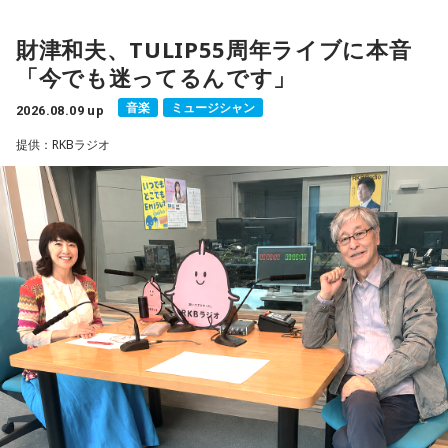
の漫画家・小山宙哉がゲスト出演する。
財津和夫、TULIP55周年ライブに本音
18年に及ぶ「宇宙兄弟」の連載完結のタイミングでの出演と
「今でも迷ってるんです」
なり、「宇宙兄弟」誕生のエピソードや「キャラクターに出
会う」というキャラクター造形について、ストーリーの発想
音楽
ミュージシャン
2026.08.09 up
と科学的裏付けについて等、様々な話を伺っていく。
提供：RKBラジオ
小山宙哉をゲストに迎える特別番組『マンガのラジオ 宇宙兄
弟スペシャル supported by viviON』は8月16日（日）19時
から放送。放送後には、地上波本編で未公開の音源を含むデ
ィレクターズカット版のポッドキャスト配信も予定してい
る。
【小山宙哉プロフィール】
1978年生 京都府出身 京都市立銅駝美術工芸高等学校（現：
京都市立美術工芸高等学校）、大阪市立デザイン教育研究所
卒業。デザイン会社勤務を経て、「モーニング」に持ち込み