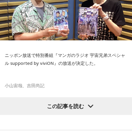
ニッポン放送で特別番組『マンガのラジオ 宇宙兄弟スペシャ
ル supported by viviON』の放送が決定した。
小山宙哉、吉田尚記
マンガ大賞の発起人にも名を連ねる吉田尚記アナウンサーが
この記事を読む
パーソナリティを務め、漫画にまつわるゲストを迎えるポッ
ドキャスト番組『マンガのラジオ supported by viviON』
（毎週日曜 18時頃配信）の地上波特別番組で、 「宇宙兄弟」