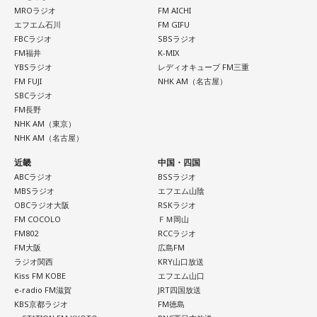
MROラジオ
FM AICHI
ます。
エフエム石川
FM GIFU
よろしくお願いします！
FBCラジオ
SBSラジオ
FM福井
K-MIX
YBSラジオ
レディオキューブ FM三重
FM FUJI
NHK AM（名古屋）
SBCラジオ
FM長野
NHK AM（東京）
「ニッポン放送ショウアップナイター ヤクルト×DeNA」
NHK AM（名古屋）
■放送日時：8月15日（土） 17時50分～試合終了 （延長対
近畿
中国・四国
応あり）
ABCラジオ
BSSラジオ
■スペシャルゲスト解説：髙津臣吾
MBSラジオ
エフエム山陰
■実況：師岡正雄アナウンサー
OBCラジオ大阪
RSKラジオ
FM COCOLO
ＦＭ岡山
■番組X：@showup1242
FM802
RCCラジオ
■ハッシュタグ：#ショウアップナイター #60n
FM大阪
広島FM
■メールアドレス：89@1242.com
ラジオ関西
KRY山口放送
Kiss FM KOBE
エフエム山口
■番組ホームページ：
https://www.1242.com/showup
e-radio FM滋賀
JRT四国放送
KBS京都ラジオ
FM徳島