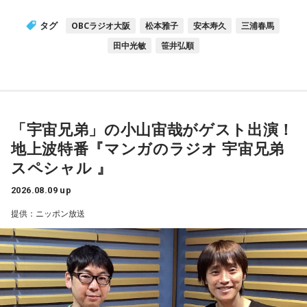
タグ
OBCラジオ大阪
松本雅子
安本寿久
三浦春馬
田中光敏
笹井弘順
「宇宙兄弟」の小山宙哉がゲスト出演！
地上波特番『マンガのラジオ 宇宙兄弟
スペシャル 』
2026.08.09 up
提供：ニッポン放送