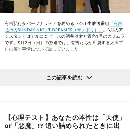
いうと、自分たちが変えたら相手がまた変えてくる、それに
対してまた変えていかなきゃならない。ベンチでその都度
（戦術を）言い続けても、向こうが変えてきたら、その変化
有吉弘行がパーソナリティを務めるラジオ生放送番組
「有吉
に対して変化しなきゃいけない。「こういうやり方をしま
弘行のSUNDAY NIGHT DREAMER（サンドリ）」
。8月のア
す」「だったらこう対応します」と。
シスタントはアルコ＆ピースの酒井健太と青色1号のカミムラ
です。8月2日（日）の放送では、有吉たちが所属する太田プ
そうすると、対応された側がまた変えてくるんですよ、それ
ロの若手事情について語っていました。
も試合中に。ですから、ベンチからでも戦術や戦略はある程
度言えますけど、ピッチのなかで選手たちがそれを感じて、
対応していく能力を高めていくのがサッカーにおいて一番重
要なんです。
（左から）酒井健太、有吉弘行、カミムラ
この記事を読む
ブラジル戦のときも「守ろう」という気持ちはなくても、ブ
ラジルが1点負けていたときに、前に出てくるエネルギーって
すごいんです。それを食い止めたり、押し返したりするため
◆太田プロの若手芸人事情
には、前半よりもエネルギーをもっと使わなきゃいけないけ
れども、ブラジルのものすごい勢いにのまれてしまった。た
有吉は、若手芸人と接する機会の多いカミムラに聞きたいこ
だ、これは日本だけではなく、アルゼンチンと対戦したイン
とがあると切り出し、「賞レースで結果を残していないコン
【心理テスト】あなたの本性は「天使」
グランドもそういう展開になったんですよ。サッカーってそ
ビ、（芸歴18年目の）ぐりんぴーすがよく愚痴をこぼしてい
or「悪魔」!? 追い詰められたときに出
ういうスポーツなんですよね。
るのは、最近の後輩は挨拶をしてくれないんだって（笑）」