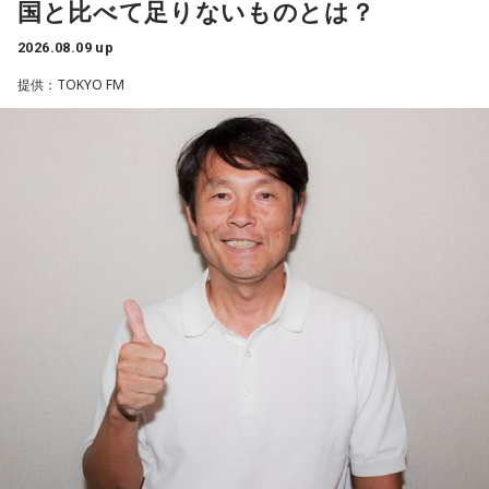
国と比べて足りないものとは？
ると語り、長年培ってきた表現者としての思いを語った。
2026.08.09 up
一方で、デビュー当時は決して順風満帆ではなかった。デビ
提供：TOKYO FM
ューから間もなく所属レコード会社がなくなり、「どこへ行
けばいいの？」と途方に暮れたことや、芸名を何度も変えな
がら挑戦を続けてきた日々を振り返る。それでも諦めずに歌
い続けた経験が、45周年記念シングル「露天の花」に込めた
「どんな環境でも花は咲く」「その場所で咲く花がある」と
いうメッセージにつながっていると話した。人生は何度でも
立ち上がれるという応援歌は、自身の歩みそのものでもある
という。
さらに、趣味についてもトークを展開。愛犬と過ごす時間を
増やすために驚くべきあるものを購入したと言う。さて何を
購入したのか…？ 詳しくはradikoタイムフリーで！