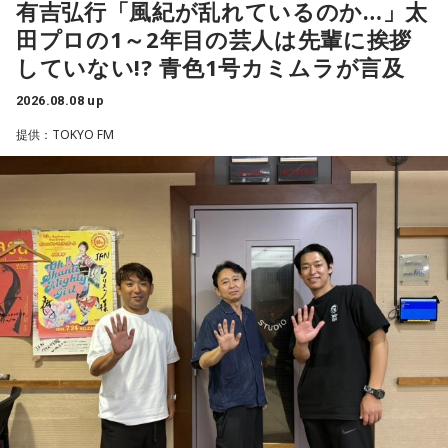
輝き、Jリーグ通算228試合出場93得点を挙げ、日本代表では
有吉弘行「風紀が乱れているのか…」太
45試合出場で9ゴールを記録するなど活躍を見せ、1993年に
田プロの1～2年目の芸人は先輩に挨拶
はW杯アジア地区最終予選にも出場しました。2002年に現役
していない!? 青色1号カミムラが言及
を引退した後は、サッカー解説者としてメディアでの活動の
ほか、講演会やサッカー教室をおこなうなど、自身の経験を
2026.08.08 up
活かしながら幅広く活動しています。
提供：TOKYO FM
◆福田正博がW杯ブラジル戦を総括
藤木：ブラジル戦で、前半は佐野海舟選手の素晴らしいイン
ターセプトからのゴールがありましたし、前半の終了間際に
は日本がボールを持つ時間もありました。しかし、後半に入
ってからブラジルが戦略を変えてきて、日本が一方的に押し
込まれてしまった。試合のなかで具体的な戦術が打ち出せな
かったと考えると、（選手のなかに）もう少し具体的な戦略
を示す人、ブレーンが必要なのかなと素人目には思ってしま
うのですが……。
福田：そういう見方も当然ありますし、それができれば一番
いいと思うのですが、森保監督は帰国後の会見で「戦術は後
出しジャンケンだ」と言っていたんです。どういうことかと