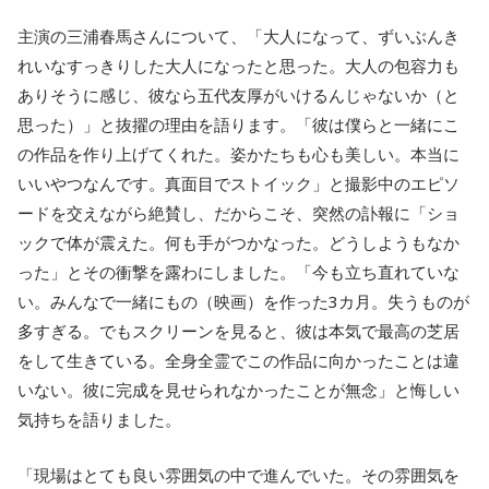
主演の三浦春馬さんについて、「大人になって、ずいぶんき
れいなすっきりした大人になったと思った。大人の包容力も
ありそうに感じ、彼なら五代友厚がいけるんじゃないか（と
思った）」と抜擢の理由を語ります。「彼は僕らと一緒にこ
の作品を作り上げてくれた。姿かたちも心も美しい。本当に
いいやつなんです。真面目でストイック」と撮影中のエピソ
ードを交えながら絶賛し、だからこそ、突然の訃報に「ショ
ックで体が震えた。何も手がつかなった。どうしようもなか
った」とその衝撃を露わにしました。「今も立ち直れていな
い。みんなで一緒にもの（映画）を作った3カ月。失うものが
多すぎる。でもスクリーンを見ると、彼は本気で最高の芝居
をして生きている。全身全霊でこの作品に向かったことは違
いない。彼に完成を見せられなかったことが無念」と悔しい
気持ちを語りました。
「現場はとても良い雰囲気の中で進んでいた。その雰囲気を