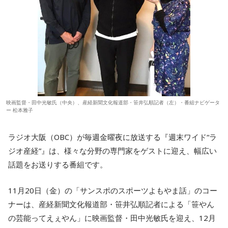
映画監督・田中光敏氏（中央）、産経新聞文化報道部・笹井弘順記者（左）・番組ナビゲータ
ー 松本雅子
ラジオ大阪（OBC）が毎週金曜夜に放送する『週末ワイド“ラ
ジオ産経”』は、様々な分野の専門家をゲストに迎え、幅広い
話題をお送りする番組です。
11月20日（金）の「サンスポのスポーツよもやま話」のコー
ナーは、産経新聞文化報道部・笹井弘順記者による「笹やん
の芸能ってえぇやん」に映画監督・田中光敏氏を迎え、12月