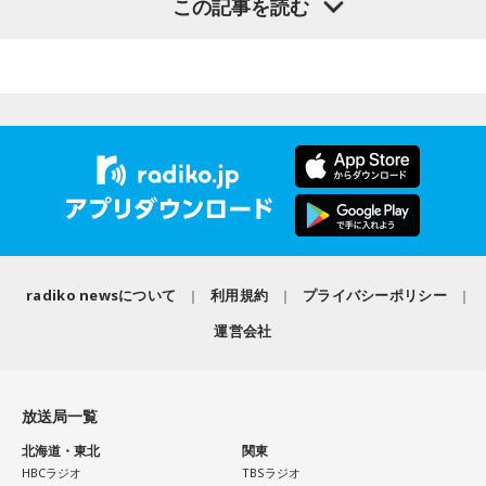
この記事を読む
窮地に立たされると、何よりまず自分を守り抜く、利己的な
タイプ。生き残るための冷徹な判断力は、時に人を出し抜く
髙津は1990年代から2000年代にかけて伝家の宝刀・シンカ
ほどです。ただ、その強さはあなたや大切なものを守るため
ーを武器にヤクルトスワローズの絶対的守護神を担い、選手
の武器にもなるでしょう。
として5度のリーグ優勝、4度の日本一に貢献した。メジャー
3．乾電池……本性は「気まぐれな人間」
でも活躍し日米通算313セーブをマーク。指導者としては、6
乾電池は「内に秘めたエネルギー」を暗示しています。あな
シーズン、ヤクルトの監督を務め、前年最下位からの日本
たは追い詰められると、理屈より先に、その時の衝動でとっ
一、球団初のリーグ連覇を成し遂げた。
さに動く本能タイプ。ある意味では、いちばん人間らしいか
もしれません。勢いが吉と出ることも多いですが、一呼吸置
選手としても指揮官としてもヤクルトが誇る球界のレジェン
いて考える癖もつけてみて。
ドといえる髙津が8月15日（土）に神宮球場で行われる「ヤ
radiko newsについて
利用規約
プライバシーポリシー
4．懐中電灯……本性は「冷静な神様!?」
クルト×DeNA」に『ニッポン放送ショウアップナイター』の
懐中電灯は「今後の見通し」を暗示しています。あなたは極
運営会社
スペシャルゲスト解説として登場する。現役時代は『ニッポ
限の場面でもパニックにならず、状況を一歩引いて見極める
ン放送ショウアップナイター』の事前情報番組でレギュラー
冷静沈着なタイプ。感情に飲まれず、俯瞰して考えられるタ
出演コーナーを持つなど、ニッポン放送リスナーにはお馴染
イプです。ただ、いつも冷静すぎると近寄りがたく見られる
放送局一覧
こともあるので、時には素直になってみましょう。
みの髙津だが、『ニッポン放送ショウアップナイター』で解
北海道・東北
関東
説を務めるのは2013年以来、13年ぶりとなる。
＊
HBCラジオ
TBSラジオ