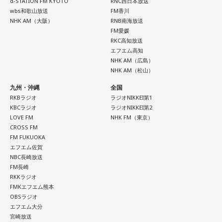
α-STATION FM KYOTO
RNC西日本放送
wbs和歌山放送
FM香川
NHK AM（大阪）
RNB南海放送
FM愛媛
RKC高知放送
エフエム高知
NHK AM（広島）
NHK AM（松山）
九州・沖縄
全国
RKBラジオ
ラジオNIKKEI第1
KBCラジオ
ラジオNIKKEI第2
LOVE FM
NHK FM（東京）
CROSS FM
FM FUKUOKA
エフエム佐賀
NBC長崎放送
FM長崎
RKKラジオ
FMKエフエム熊本
OBSラジオ
エフエム大分
宮崎放送