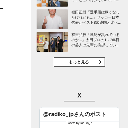
45周年の新曲に込めた“花は咲
く”のメッセージ
福田正博「選手層は厚くなっ
たけれども…」サッカー日本
代表がベスト8常連国と比べて
足りないものとは？
有吉弘行「風紀が乱れている
のか…」太田プロの1～2年目
の芸人は先輩に挨拶していな
ハ
い!? 青色1号カミムラが言及
もっと見る
X
@radiko_jpさんのポスト
Tweets by radiko_jp