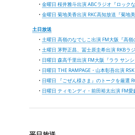
金曜日 桜井雅斗出演 ABCラジオ『ロック
金曜日 菊地美香出演 RKC高知放送『菊
土日放送
土曜日 高嶺のなでしこ出演 FM大阪『高
土曜日 茅野正昌、冨士原圭希出演 RKB
日曜日 森高千里出演 FM大阪『ララ サン
日曜日 THE RAMPAGE・山本彰吾出演 RS
日曜日 『ごぜん様さま』のトークを厳選 
日曜日 ティモンディ・前田裕太出演 FM
平日放送