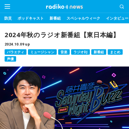
防災
ポッドキャスト
新番組
スペシャルウィーク
インタビュー
2024年秋のラジオ新番組【東日本編】
2024.10.09 up
バラエティ
ミュージシャン
音楽
ラジオDJ
新番組
まとめ
声優