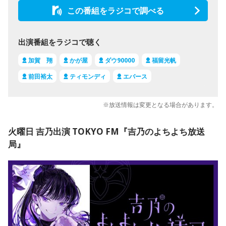
この番組をラジコで調べる
出演番組をラジコで聴く
加賀 翔
かが屋
ダウ90000
福留光帆
前田裕太
ティモンディ
エバース
※放送情報は変更となる場合があります。
火曜日 吉乃出演 TOKYO FM『吉乃のよちよち放送
局』