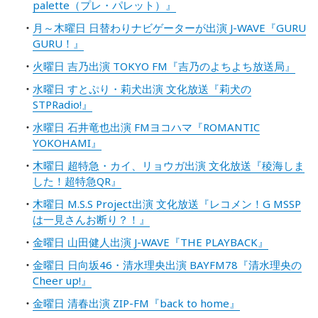
palette（プレ・パレット）』
月～木曜日 日替わりナビゲーターが出演 J-WAVE『GURU
GURU！』
火曜日 吉乃出演 TOKYO FM『吉乃のよちよち放送局』
水曜日 すとぷり・莉犬出演 文化放送『莉犬の
STPRadio!』
水曜日 石井竜也出演 FMヨコハマ『ROMANTIC
YOKOHAMI』
木曜日 超特急・カイ、リョウガ出演 文化放送『稜海しま
した！超特急QR』
木曜日 M.S.S Project出演 文化放送『レコメン！G MSSP
は一見さんお断り？！』
金曜日 山田健人出演 J-WAVE『THE PLAYBACK』
金曜日 日向坂46・清水理央出演 BAYFM78『清水理央の
Cheer up!』
金曜日 清春出演 ZIP-FM『back to home』