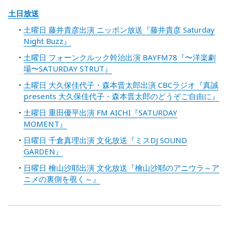
土日放送
土曜日 藤井貴彦出演 ニッポン放送『藤井貴彦 Saturday
Night Buzz』
土曜日 フォーンクルック幹治出演 BAYFM78『〜洋楽劇
場〜SATURDAY STRUT』
土曜日 大久保佳代子・森本晋太郎出演 CBCラジオ『真誠
presents 大久保佳代子・森本晋太郎のどうぞご自由に』
土曜日 重田優平出演 FM AICHI『SATURDAY
MOMENT』
日曜日 千倉真理出演 文化放送『ミスDJ SOUND
GARDEN』
日曜日 檜山沙耶出演 文化放送『檜山沙耶のアニウラ～ア
ニメの裏側を覗く～』