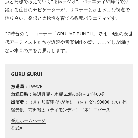
点と発想で考えていく"逆転ラジオ"。バラエティや舞台で活
躍する注目のナビゲーターが、リスナーとさまざまな視点で
語り合い、発想と柔軟性を育てる教養バラエティです。
22時台のミニコーナー「GRUUVE BUNCH」では、4組の次世
代アーティストたちが近況や音楽制作の話、ここでしか聞け
ない本音の声をお届けします。
GURU GURU!
放送局：
J-WAVE
放送日時：
毎週月曜～木曜 22時00分～24時00分
出演者：
（月）加賀翔 (かが屋)、（火）ダウ90000（水）福
留光帆、前田裕太（ティモンディ）（木）エバース
番組ホームページ
公式X