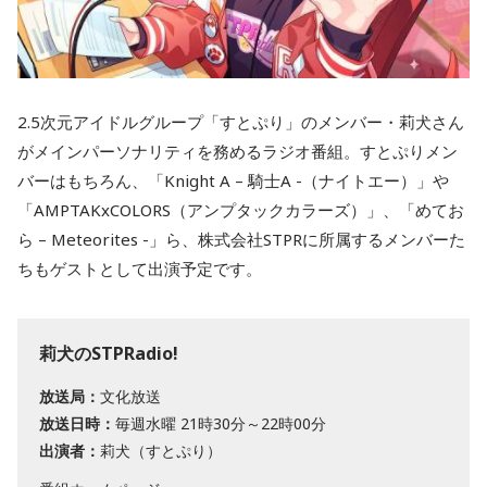
2.5次元アイドルグループ「すとぷり」のメンバー・莉犬さん
がメインパーソナリティを務めるラジオ番組。すとぷりメン
バーはもちろん、「Knight A – 騎士A -（ナイトエー）」や
「AMPTAKxCOLORS（アンプタックカラーズ）」、「めてお
ら – Meteorites -」ら、株式会社STPRに所属するメンバーた
ちもゲストとして出演予定です。
莉犬のSTPRadio!
放送局：
文化放送
放送日時：
毎週水曜 21時30分～22時00分
出演者：
莉犬（すとぷり）