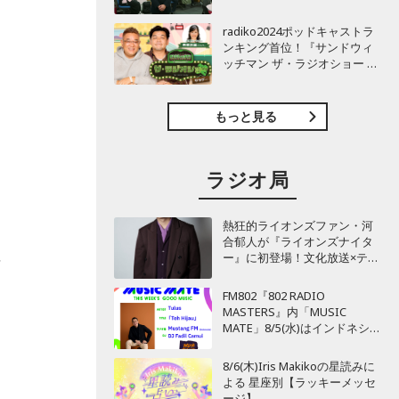
TBSラジオ『安住紳一郎の日
曜天国』インタビュー
radiko2024ポッドキャストラ
ンキング首位！『サンドウィ
ッチマン ザ・ラジオショー サ
タデー』インタビュー
もっと見る
ラジオ局
熱狂的ライオンズファン・河
合郁人が『ライオンズナイタ
ー』に初登場！文化放送×テレ
摘
ビ埼玉がライオンズ応援で再
び強力タッグも！
FM802『802 RADIO
MASTERS』内「MUSIC
MATE」8/5(水)はインドネシア
のMUSIC MATEが登場！
ー
8/6(木)Iris Makikoの星読みに
よる 星座別【ラッキーメッセ
ージ】