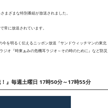
るさまざまな特別番組が放送されました。
局で常に放送されています。
の今を明るく伝えるニッポン放送『サンドウィッチマンの東北
Cラジオ『時東ぁみの危機耳ラジオ～その時のために』など防災
！』毎週土曜日 17時50分～17時55分