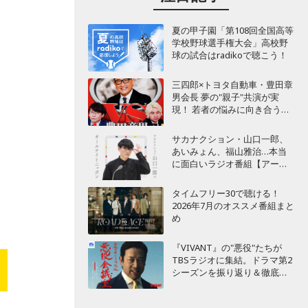
夏の甲子園「第108回全国高等
学校野球選手権大会」高校野
球の試合はradikoで聴こう！
三四郎×トヨタ自動車・豊田章
男会長 夢の"親子"共演が実
現！ 若者の悩みに向き合うポ
ッドキャスト番組が始動
サカナクション・山口一郎、
あいみょん、福山雅治…本当
に面白いラジオ番組【アーテ
ィスト編】
タイムフリー30で聴ける！
2026年7月のオススメ番組まと
め
『VIVANT』の"悪役"たちが
TBSラジオに集結。ドラマ第2
シーズンを振り返り＆徹底考
察！