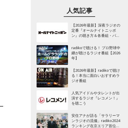
人気記事
【2026年最新】深夜ラジオの
定番『オールナイトニッポ
ン』の聴き方＆各番組・パー
ソナリティ一覧
radikoで聴ける！ プロ野球中
継が聴けるラジオ番組【2026
年】
【2026年最新】radikoで聴け
る！本当に面白いおすすめラ
ジオ番組
人気アイドルやタレントが出
演するラジオ『レコメン！』
を聴こう
安住アナが語る「サラリーマ
ンラジオの流儀」radiko2024
ランキング在京エリア首位