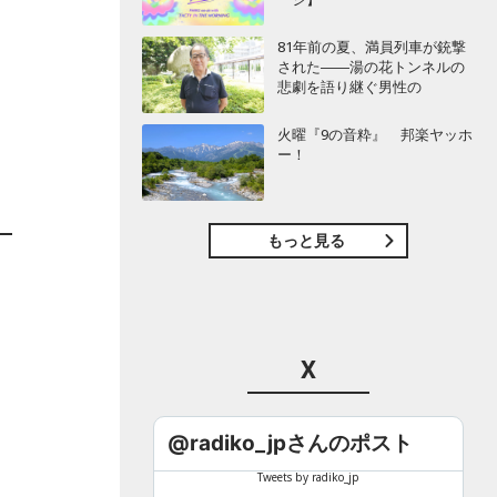
81年前の夏、満員列車が銃撃
された――湯の花トンネルの
悲劇を語り継ぐ男性の
火曜『9の音粋』 邦楽ヤッホ
ー！
もっと見る
運
X
@radiko_jpさんのポスト
Tweets by radiko_jp