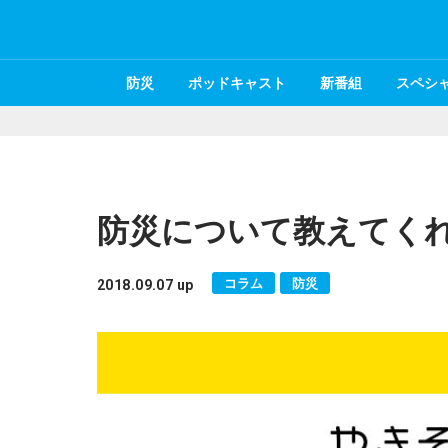
防災
ポッドキャスト
新番組
スペシ
防災について教えてく
コラム
防災
2018.09.07 up