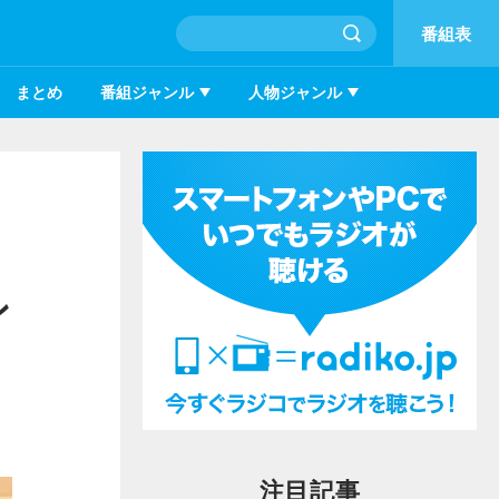
番組表
まとめ
番組ジャンル
人物ジャンル
ン
注目記事