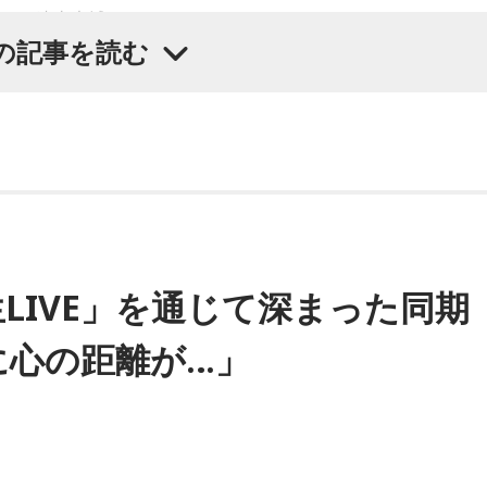
さん、遠山大輔
）慣れてる!? みたいな（笑）。
の記事を読む
ね？ それも練習は……
？
国内大型ロックフェスにも多数出演するだけでなく、アメリカ
ら、MANOさんが「ハイッ！」っていうからさ（笑）。
XSW（サウス・バイ・サウスウエスト）」の出演や中国ツアー
019年公開の映画「惡の華」では主題歌と劇中歌を担当し、今
は、たかはしほのかさんが劇伴を担当。そして、今秋には初の
LIVE」を通じて深まった同期
入って！」的なね（笑）。打ち合わせで「コスモス街道」を弾
マ版ではW主演の）あのちゃんと鈴木福くんがめちゃくちゃ素晴
タジオでさ、ミュージシャンが生歌とギターを合わせて、「じ
に心の距離が…」
て、どう作っていくの？
い？ ああいうの、憧れだったの（笑）。
ですけど、今まで作ってきたライブでやる曲やバンドでやる曲
没頭させるかが重要というか。リーガルリリーでは、音楽を聴
は、リスナーからの相談メールが面白いと感じました。「屋形
音楽は、映像を観てもらわないといけないので、逆に聴いても
いてましたね。
真逆な作り方を体験できて、めちゃめちゃ面白かったです。