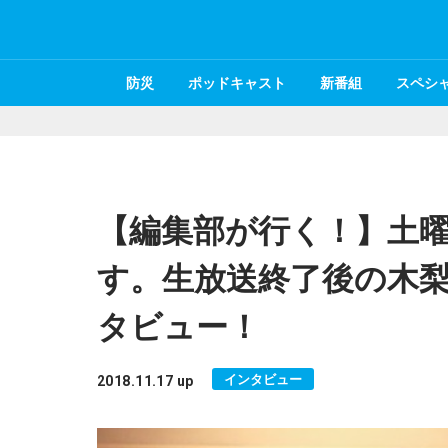
防災
ポッドキャスト
新番組
スペシ
【編集部が行く！】土曜
す。生放送終了後の木
タビュー！
インタビュー
2018.11.17 up