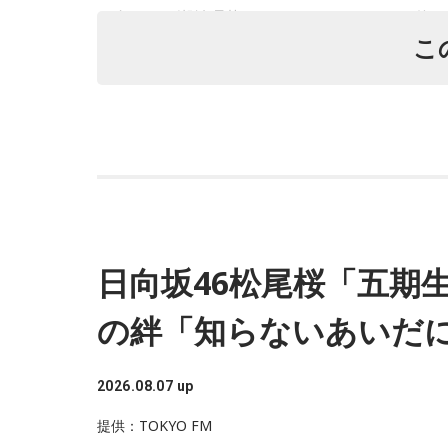
（左から）潮紗理菜、たかはしほのかさん、海
木梨
：
そう、もう凄くて（笑）。俺より（現場に
こ
――しかも木梨さん、歌ってらっしゃいましたよ
◆“真逆な作り方”で楽曲制作
リーガルリリーは高校在学時から注目を集め、
木梨：
いやいや、ぶっつけですよ。歌おうとした
開催された世界最大級の音楽フェスティバル「S
開催など、海外でのライブも経験。そのほか、2
古谷
：「さんはいっ！」ってね（笑）
4月から放送されたテレビドラマ版「惡の華」で
ジアツアーの開催が決定しています。
日向坂46松尾桜「五期生
木梨：
ほんとスナックのママみたいな、「ハイ
遠山：僕は「惡の華」が好きで、（テレビドラ
るらしいってことを聞いていたからさ。よくス
の絆「知らないあいだ
らしかったですけど、そういうドラマの音楽っ
あ聴いてください」みたいなシーンあるじゃな
ほのか：私も今回初めて関わらせてもらったん
2026.08.07 up
作り方とは全然違って……ドラマの映像にいかに
――ひとつ夢が叶いましたね！ 今日の放送で
てほしくて作っているんですけれど、ドラマの
提供：TOKYO FM
でやる同窓会に来てほしい」というメールが届
ったらダメなんですよ。だから、音楽を通して