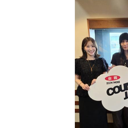
て、密着取材して参りました。
――さて、番組が始まって2回目ですが、心境は
木梨
：1
回目はね、番組のムードというか、1時
から。西麻布の若者たちが、「タクシー一緒に
と帰っていく姿を見ながらTBSへ入りました。
が、それぞれの目標に向かって走っていく……そ
2回目で、スポンサーさん情報、交通情報、ニュ
く分かった感じですね。全体を掴むっていうか…
なんとなくね（笑）。
――番組自体も、状況に合わせて変化していく