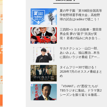
夏の甲子園「第108回全国高等
学校野球選手権大会」高校野
球の試合はradikoで聴こう！
三四郎×トヨタ自動車・豊田章
男会長 夢の"親子"共演が実
現！ 若者の悩みに向き合うポ
ッドキャスト番組が始動
サカナクション・山口一郎、
あいみょん、福山雅治…本当
に面白いラジオ番組【アーテ
ィスト編】
タイムフリー30で聴ける！
2026年7月のオススメ番組まと
め
『VIVANT』の"悪役"たちが
TBSラジオに集結。ドラマ第2
シーズンを振り返り＆徹底考
察！