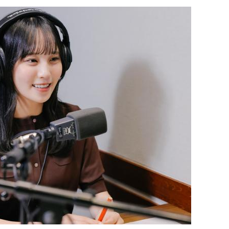
。
ね（笑）
。俺一人で行くってなったら、どういう顔したらいいのよ!? 
い。一般の方からしたら、「あ、（カメラ）回ってないんだ!?
曲「コニファー」を配信リリースしました。おめでとうございま
から臨機応変にやれたらいいかな。行ければ行くしさ。今日ゲ
り合いになれたし。赤坂の飲み屋で働いているから、カラオケ
て死ね」のエンディングテーマとなっています。
という番組コンセプトの中には、「若者たちの夢を応援してい
てじゃないよね？