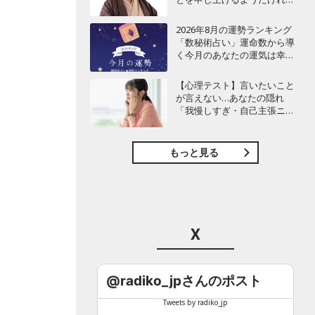
ど…」
2026年8月の運勢ランキング
「数秘術占い」運命数から導
く今月のあなたの運気は幸運
or要注意!?【今月の運勢】
【心理テスト】言いたいこと
が言えない…あなたの隠れ
い
「我慢しすぎ・自己主張ニガ
テ」度診断
人
もっと見る
な
X
、
@radiko_jpさんのポスト
Tweets by radiko_jp