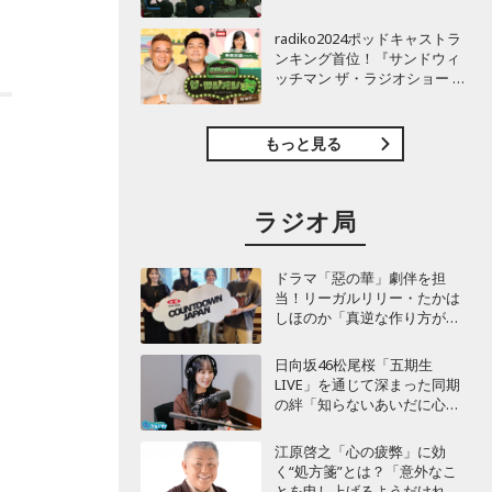
分
TBSラジオ『安住紳一郎の日
曜天国』インタビュー
radiko2024ポッドキャストラ
ジ
ンキング首位！『サンドウィ
ッチマン ザ・ラジオショー サ
り
タデー』インタビュー
もっと見る
き
ラジオ局
ドラマ「惡の華」劇伴を担
当！リーガルリリー・たかは
しほのか「真逆な作り方が面
通
白かった」最新曲「コニファ
そ
ー」制作秘話も
日向坂46松尾桜「五期生
LIVE」を通じて深まった同期
の絆「知らないあいだに心の
距離が…」
江原啓之「心の疲弊」に効
く“処方箋”とは？「意外なこ
とを申し上げるようだけれ