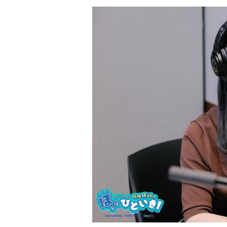
木梨
：
それはヤダ！ めんどくせえって（笑）
（左から）たかはしほのかさん、海さん
古谷
：理由が「人が足りないから」でしたもん
◆新曲「コニファー」に込めた想い
木梨
：
まぁ、暇だったら行ってもいいんだけどね
か付き合ってよ（笑）。すごい恥ずかしいじゃな
遠山：リーガルリリーは、7月11日（土）に新
ってなるじゃない（笑）。まぁ、それも面白い
す。
トで来てくれたMANOさんとも、こうやって知
ほのか・海：ありがとうございます。
ってその後ご飯できたらいいよね。
潮：「コニファー」はテレビアニメ「これ描い
――「リスナーがやりたいことを実現させる」
遠山：テレビアニメの楽曲を手がけるのは初め
たい」という想いがあるのでしょうか。
ほのか：はい。