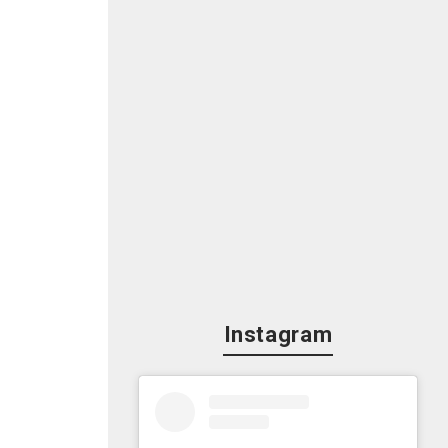
誰
」
ス
行
Instagram
き