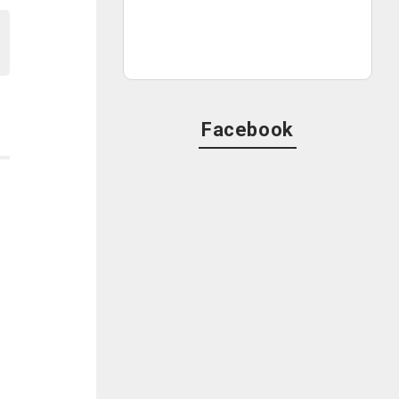
Facebook
で
の
年
ア
け
ゃ
の
い
船
ら