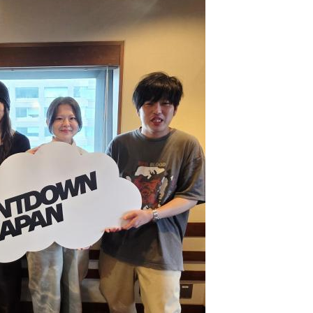
いかがでしょう。
間の番組がどういう感じで、どんなテンションなのか分からな
乗ってく？」「もう一軒行こうよ」なんて言いながら、一人二
今朝は5時11分くらいかな、まずラジオを聴かないだろう人たち
んな感じを見ながらね（笑）。
ースも含めて、こういう1時間なんだなっていうのが、なんと
…あまりにも綺麗にできすぎる、というのが嫌なタイプなので
、という感じですよね。