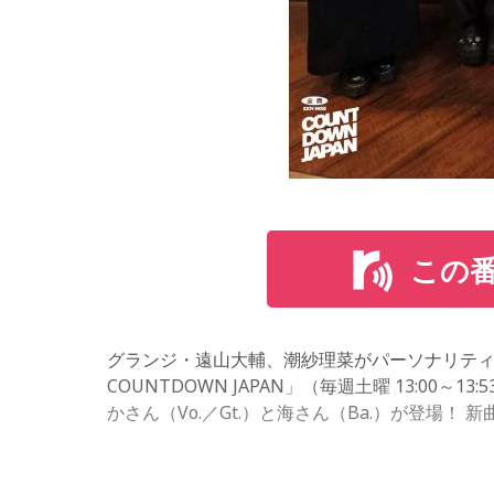
木梨
：
それが「生」のいいとこだから。録音だと
――あまり打ち合わせせずに始まる、という感
木梨
：
放送作家のサトケンが事前に話してくれ
てるね。
この
佐藤
：「了解じゃねぇな～コレ！」みたいなね。
グランジ・遠山大輔、潮紗理菜がパーソナリティを
木梨
：
そう、そこだけよく知ってる（笑）。
COUNTDOWN JAPAN」（毎週土曜 13:00
かさん（Vo.／Gt.）と海さん（Ba.）が登場
――初回から「リスナーを巻き込んでいきたい
リスナーのMANOさんが来てくださっていまし