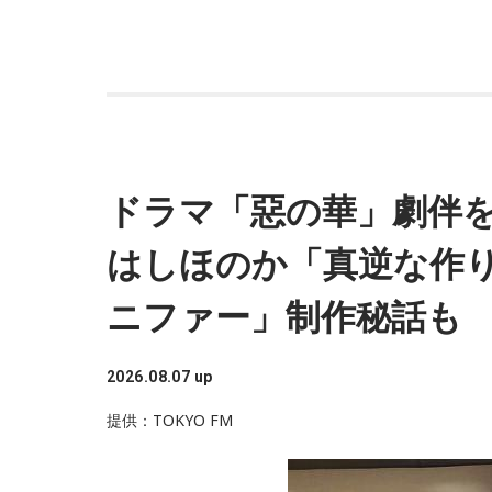
があったのだとか。2回目の放送となる今回は、
が作った曲を歌ってほしい！」、「作詞をした
オをしたい！（ラジオなのに!?）」などなど、さ
込みが。木梨さんは気前良く、どれに対しても
放送の後半では、初回放送で使用されたオリジナ
ドラマ「惡の華」劇伴
し、「コスモス街道」をピアノで生披露しても
はしほのか「真逆な作
ン！ 朝一とは思えないほど素敵な声で、熱唱
ニファー」制作秘話も
番組終盤の「交通情報コーナー」では、リスナー
状況を教えてもらいました。加山雄三さんの生家
2026.08.07 up
うです（笑）。
提供：TOKYO FM
土曜日の朝に“余白”をお届け
番組放送後、木梨さん、古谷アナウンサー、放