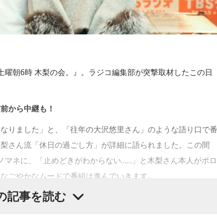
土曜朝6時 木梨の会。』。ラジコ編集部が突撃取材したこの日
家前から中継も！
くなりました」と、「往年の大沢悠里さん」のような語り口で
木梨さん流「休日の過ごし方」が詳細に語られました。この間
ノマネに、「止めどきがわからない……」と木梨さん本人がポロ
、なごやかなムードで番組は進んでいきます。
の記事を読む
ーからのお悩み相談」や「リスナーの夢を叶える」といったも