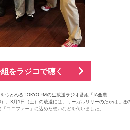
編集できて、”いい尺“になっちゃうからね（笑）
じでしょうか。
るんだけど、あんま聴いてない（笑）。「了解、了解」って言
番組をラジコで聴く
6時から始まって7時に終わることだけ知ってくれたら（笑）
つとめるTOKYO FMの生放送ラジオ番組「JA全農
～13:53）。8月1日（土）の放送には、リーガルリリーのたかはしほ
！ 新曲「コニファー」に込めた想いなどを伺いました。
」と仰っていましたが、今回さっそく、ジングルを送ってくれ
たね。