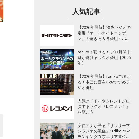
人気記事
【2026年最新】深夜ラジオの
定番『オールナイトニッポ
ン』の聴き方＆各番組・パー
ソナリティ一覧
radikoで聴ける！ プロ野球中
継が聴けるラジオ番組【2026
年】
【2026年最新】radikoで聴け
る！本当に面白いおすすめラ
番
ジオ番組
人気アイドルやタレントが出
演するラジオ『レコメン！』
を聴こう
安住アナが語る「サラリーマ
ンラジオの流儀」radiko2024
の
ランキング在京エリア首位