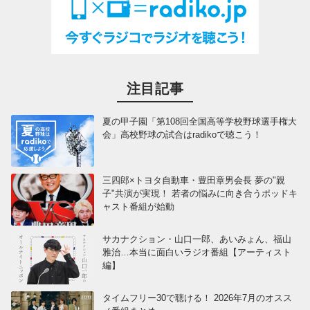
注目記事
夏の甲子園「第108回全国高等学校野球選手権大
会」高校野球の試合はradikoで聴こう！
三四郎×トヨタ自動車・豊田章男会長 夢の"親
子"共演が実現！ 若者の悩みに向き合うポッドキ
ャスト番組が始動
サカナクション・山口一郎、あいみょん、福山
雅治…本当に面白いラジオ番組【アーティスト
編】
タイムフリー30で聴ける！ 2026年7月のオスス