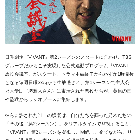
日曜劇場『VIVANT』第2シーズンのスタートに合わせ、TBS
グループだからこそ実現した公式連動プログラム『VIVANT
悪役会議室』がスタート。ドラマ本編終了からわずか1時間後
となる毎週日曜23時から生放送され、第1シーズンで主人公・
乃木憂助（堺雅人さん）に粛清された悪役たちが、黄泉の国
や監獄からラジオブースに集結します。
彼らに許された唯一の娯楽は、自分たちを葬った乃木たちの
「その後（第2シーズン）」をリアルタイムで監視すること。
『VIVANT』第2シーズンを凝視し、悶絶し、企てながら、リ