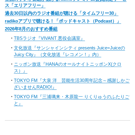
ス「エリアフリー」
過去30日以内のラジオ番組が聴ける「タイムフリー30」
radikoアプリで聴ける！「ポッドキャスト（Podcast）」
2026年8月のおすすめ番組
TBSラジオ『VIVANT 悪役会議室』
文化放送『サンシャインシティ presents Juice=Juiceの
Juicy City』（文化放送『レコメン！』内）
ニッポン放送『HANAのオールナイトニッポンX(クロ
ス）』
TOKYO FM『大泉 洋 芸能生活30周年記念～感謝しかご
ざいませんRADIO!』
TOKYO FM『三浦璃来・木原龍一 りくりゅうのふたりご
と』