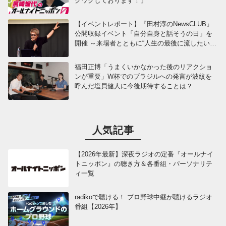
クワクしております！」
【イベントレポート】『田村淳のNewsCLUB』
公開収録イベント「自分自身と話そうの日」を
開催 ～来場者とともに“人生の最後に流したい
曲”などをテーマにトーク
福田正博「うまくいかなかった後のリアクショ
ンが重要」W杯でのブラジルへの発言が波紋を
呼んだ塩貝健人に今後期待することは？
人気記事
【2026年最新】深夜ラジオの定番『オールナイ
トニッポン』の聴き方＆各番組・パーソナリテ
ィ一覧
radikoで聴ける！ プロ野球中継が聴けるラジオ
番組【2026年】