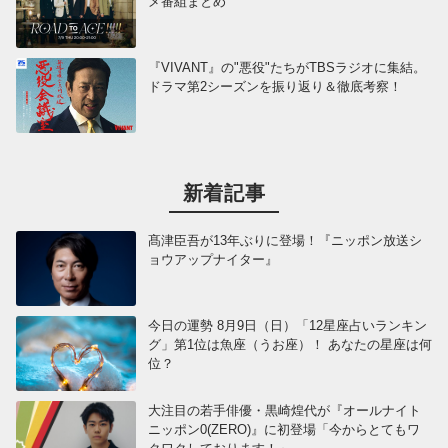
メ番組まとめ
『VIVANT』の"悪役"たちがTBSラジオに集結。
ドラマ第2シーズンを振り返り＆徹底考察！
新着記事
髙津臣吾が13年ぶりに登場！『ニッポン放送シ
ョウアップナイター』
今日の運勢 8月9日（日）「12星座占いランキン
グ」第1位は魚座（うお座）！ あなたの星座は何
位？
大注目の若手俳優・黒崎煌代が『オールナイト
ニッポン0(ZERO)』に初登場「今からとてもワ