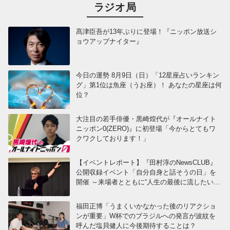
ラジオ局
髙津臣吾が13年ぶりに登場！『ニッポン放送シ
ョウアップナイター』
今日の運勢 8月9日（日）「12星座占いランキン
グ」第1位は魚座（うお座）！ あなたの星座は何
位？
大注目の若手俳優・黒崎煌代が『オールナイト
ニッポン0(ZERO)』に初登場「今からとてもワ
クワクしております！」
【イベントレポート】『田村淳のNewsCLUB』
公開収録イベント「自分自身と話そうの日」を
開催 ～来場者とともに“人生の最後に流したい
曲”などをテーマにトーク
福田正博「うまくいかなかった後のリアクショ
ンが重要」W杯でのブラジルへの発言が波紋を
呼んだ塩貝健人に今後期待することは？