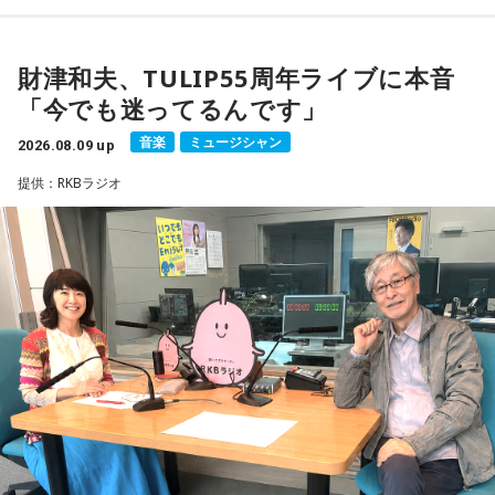
の漫画家・小山宙哉がゲスト出演する。
財津和夫、TULIP55周年ライブに本音
18年に及ぶ「宇宙兄弟」の連載完結のタイミングでの出演と
「今でも迷ってるんです」
なり、「宇宙兄弟」誕生のエピソードや「キャラクターに出
会う」というキャラクター造形について、ストーリーの発想
音楽
ミュージシャン
2026.08.09 up
と科学的裏付けについて等、様々な話を伺っていく。
提供：RKBラジオ
小山宙哉をゲストに迎える特別番組『マンガのラジオ 宇宙兄
弟スペシャル supported by viviON』は8月16日（日）19時
から放送。放送後には、地上波本編で未公開の音源を含むデ
ィレクターズカット版のポッドキャスト配信も予定してい
る。
【小山宙哉プロフィール】
1978年生 京都府出身 京都市立銅駝美術工芸高等学校（現：
京都市立美術工芸高等学校）、大阪市立デザイン教育研究所
卒業。デザイン会社勤務を経て、「モーニング」に持ち込み