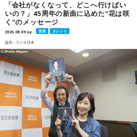
「会社がなくなって、どこへ行けばい
■ゲスト：小山宙哉
いの？」45周年の新曲に込めた“花は咲
■メールアドレス：
manga@1242.com
■公式Xアカウント：@MANGARADIO1242
く”のメッセージ
■ハッシュタグ：#マンガのラジオ
音楽
タレント
■番組HP：
2026.08.09 up
https://manga-no-radio.com/
提供：ラジオ日本