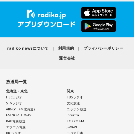
1966年生まれの福田正博さんは、日本人初のJリーグ得点王に
輝き、Jリーグ通算228試合出場93得点を挙げ、日本代表では
45試合出場で9ゴールを記録するなど活躍を見せ、1993年に
はW杯アジア地区最終予選にも出場しました。2002年に現役
を引退した後は、サッカー解説者としてメディアでの活動の
ほか、講演会やサッカー教室をおこなうなど、自身の経験を
活かしながら幅広く活動しています。
radiko newsについて
利用規約
プライバシーポリシー
◆福田正博がW杯ブラジル戦を総括
運営会社
藤木：ブラジル戦で、前半は佐野海舟選手の素晴らしいイン
ターセプトからのゴールがありましたし、前半の終了間際に
は日本がボールを持つ時間もありました。しかし、後半に入
放送局一覧
ってからブラジルが戦略を変えてきて、日本が一方的に押し
北海道・東北
関東
込まれてしまった。試合のなかで具体的な戦術が打ち出せな
HBCラジオ
TBSラジオ
かったと考えると、（選手のなかに）もう少し具体的な戦略
STVラジオ
文化放送
を示す人、ブレーンが必要なのかなと素人目には思ってしま
AIR-G'（FM北海道）
ニッポン放送
うのですが……。
FM NORTH WAVE
interfm
RAB青森放送
TOKYO FM
福田：そういう見方も当然ありますし、それができれば一番
エフエム青森
J-WAVE
いいと思うのですが、森保監督は帰国後の会見で「戦術は後
IBCラジオ
ラジオ日本