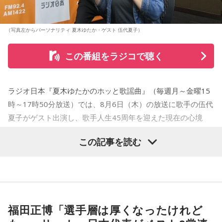
（写真左からパーソナリティ 夏木ゆたか・ゲスト 伍代夏子）
この番組をラジコで聴く
ラジオ日本『夏木ゆたかのホッと歌謡曲』（毎週月～金曜15
時～17時50分放送）では、8月6日（木）の放送に歌手の伍代
夏子がゲスト出演し、歌手人生45周年を迎えた現在の心境
や、デビュー当時の苦労について語った。
この記事を読む
番組では、前作「しゃんしゃん牡丹」の制作秘話を紹介。伍
代さんは、曲を受け取ると映像や物語が自然と頭に浮かび、
「こんな女性像を描きたい」「琴や三味線を取り入れたい」
など、自らイメージを提案しながら作品づくりに参加してい
福田正博「選手層は厚くなったけれど
ることを明かした。また、歌手はレコーディングを終えた