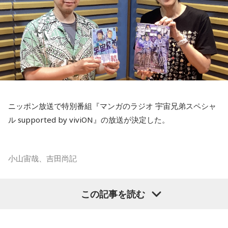
ニッポン放送で特別番組『マンガのラジオ 宇宙兄弟スペシャ
ル supported by viviON』の放送が決定した。
小山宙哉、吉田尚記
マンガ大賞の発起人にも名を連ねる吉田尚記アナウンサーが
この記事を読む
パーソナリティを務め、漫画にまつわるゲストを迎えるポッ
ドキャスト番組『マンガのラジオ supported by viviON』
（毎週日曜 18時頃配信）の地上波特別番組で、 「宇宙兄弟」