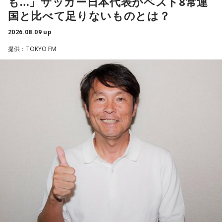
も…」サッカー日本代表がベスト8常連
後、自分自身が“演出家”となって楽曲を育てていく仕事でもあ
国と比べて足りないものとは？
ると語り、長年培ってきた表現者としての思いを語った。
2026.08.09 up
一方で、デビュー当時は決して順風満帆ではなかった。デビ
提供：TOKYO FM
ューから間もなく所属レコード会社がなくなり、「どこへ行
けばいいの？」と途方に暮れたことや、芸名を何度も変えな
がら挑戦を続けてきた日々を振り返る。それでも諦めずに歌
い続けた経験が、45周年記念シングル「露天の花」に込めた
「どんな環境でも花は咲く」「その場所で咲く花がある」と
いうメッセージにつながっていると話した。人生は何度でも
立ち上がれるという応援歌は、自身の歩みそのものでもある
という。
さらに、趣味についてもトークを展開。愛犬と過ごす時間を
増やすために驚くべきあるものを購入したと言う。さて何を
購入したのか…？ 詳しくはradikoタイムフリーで！