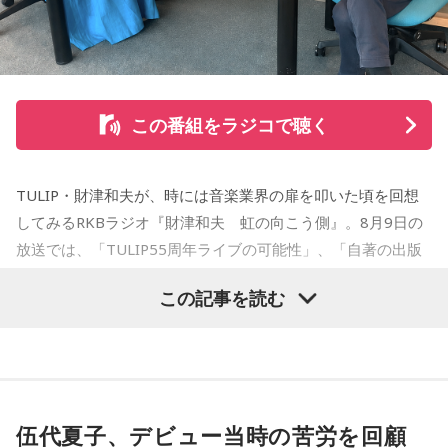
をした『ジジジイ』で第14回MANGA OPEN審査委員賞（わ
たせせいぞう賞）受賞。『劇団JET’S』で第15回MANGA
OPEN大賞受賞。2006年『ハルジャン』『ジジジイ-GGG-』
を連載。
この番組をラジコで聴く
2007年12月、初の週刊連載作品『宇宙兄弟』連載開始。同作
で2010年 第56回小学館漫画賞一般向け部門、2011年 第35回
TULIP・財津和夫が、時には音楽業界の扉を叩いた頃を回想
講談社漫画賞一般部門、2014年 手塚治虫文化賞読者賞を受
してみるRKBラジオ『財津和夫 虹の向こう側』。8月9日の
賞。TVアニメ、実写映画等、多くのメディアミックスを果た
放送では、「TULIP55周年ライブの可能性」、「自著の出版
す大ヒット作品となり2026年6月完結。
記念イベントの裏話」、「デビュー時の音楽業界」、といっ
この記事を読む
た古今のトピックスが盛りだくさんです。
【近刊】
『宇宙兄弟』完結 46巻
■番組タイトル：『マンガのラジオ 宇宙兄弟スペシャル
supported by viviON』
■放送日時：2026年8月16日（日） 19時～20時
伍代夏子、デビュー当時の苦労を回顧
■パーソナリティ：吉田尚記