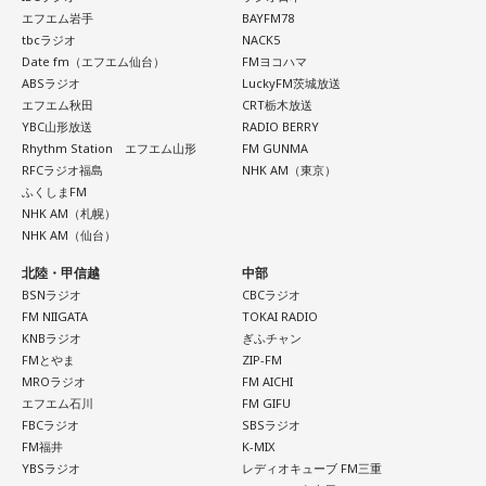
出しジャンケンだ」と言っていたんです。どういうことかと
エフエム岩手
BAYFM78
いうと、自分たちが変えたら相手がまた変えてくる、それに
tbcラジオ
NACK5
対してまた変えていかなきゃならない。ベンチでその都度
Date fm（エフエム仙台）
FMヨコハマ
ABSラジオ
LuckyFM茨城放送
（戦術を）言い続けても、向こうが変えてきたら、その変化
エフエム秋田
CRT栃木放送
に対して変化しなきゃいけない。「こういうやり方をしま
YBC山形放送
RADIO BERRY
す」「だったらこう対応します」と。
Rhythm Station エフエム山形
FM GUNMA
RFCラジオ福島
NHK AM（東京）
そうすると、対応された側がまた変えてくるんですよ、それ
ふくしまFM
も試合中に。ですから、ベンチからでも戦術や戦略はある程
NHK AM（札幌）
度言えますけど、ピッチのなかで選手たちがそれを感じて、
NHK AM（仙台）
対応していく能力を高めていくのがサッカーにおいて一番重
北陸・甲信越
中部
要なんです。
BSNラジオ
CBCラジオ
FM NIIGATA
TOKAI RADIO
ブラジル戦のときも「守ろう」という気持ちはなくても、ブ
KNBラジオ
ぎふチャン
ラジルが1点負けていたときに、前に出てくるエネルギーって
FMとやま
ZIP-FM
すごいんです。それを食い止めたり、押し返したりするため
MROラジオ
FM AICHI
には、前半よりもエネルギーをもっと使わなきゃいけないけ
エフエム石川
FM GIFU
れども、ブラジルのものすごい勢いにのまれてしまった。た
FBCラジオ
SBSラジオ
だ、これは日本だけではなく、アルゼンチンと対戦したイン
FM福井
K-MIX
グランドもそういう展開になったんですよ。サッカーってそ
YBSラジオ
レディオキューブ FM三重