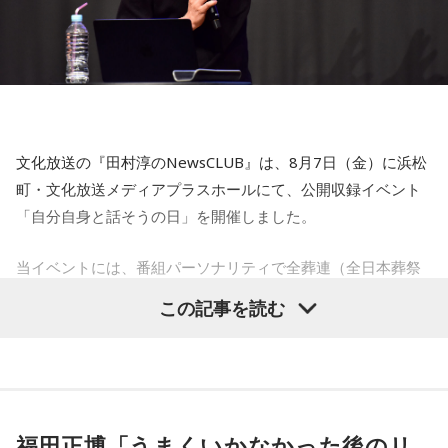
文化放送の『田村淳のNewsCLUB』は、8月7日（金）に浜松
町・文化放送メディアプラスホールにて、公開収録イベント
「自分自身と話そうの日」を開催しました。
当イベントには、番組パーソナリティで全葬連（全日本葬祭
業協同組合連合会）のフューネラルアンバサダーも務める田
この記事を読む
村淳と、アシスタントの砂山圭大郎アナウンサーが登壇。
「自分自身と話そう」をテーマに、“これまでの人生”を肯定し
ながら“これからの生き方”を考える時間を、来場者とのやり取
りを交えながらお届けしました。
福田正博「うまくいかなかった後のリ