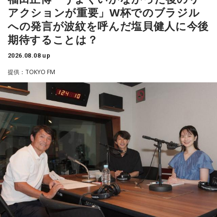
昨年に続き2回目の開催となる本イベントは、参加者が自分自
アクションが重要」W杯でのブラジル
身を見つめ直す2つのコーナーで展開。「自分への表彰状を送
への発言が波紋を呼んだ塩貝健人に今後
ろう」のコーナーでは、大きな成功でなくても「自分、本当
期待することは？
によく頑張ったな」と思えるこれまでの出来事を、“自分への
表彰状”という形で来場者から募集・紹介。自身の記憶を改め
2026.08.08 up
て言葉にすることで、人生をじっくりと見つめ直す時間とな
提供：TOKYO FM
りました。
続く「人生の最後に流したい私のエンディング曲」のコーナ
ーでは、来場者が選んだ“人生の最後に流したい一曲”にまつわ
る思い出を紹介。音楽を通してこれまでの人生を振り返りな
がら、これからの“自分らしい生き方”を考える時間を共有しま
した。田村は、人生の最後に流したい曲について、「お葬式
で流す曲は決めている。しかも自分の声で流したいと思っ
て、毎日ギターの弾き語りを書斎で練習して、音源として残
しているんです。娘たちにも聴こえているはずだから、お葬
式のときに『パパが弾いてた曲だ』と思ってもらえたら」と