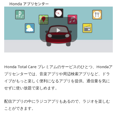
P
l
a
y
Honda Total Care プレミアムのサービスのひとつ、Hondaア
V
i
プリセンターでは、音楽アプリや周辺検索アプリなど、ドラ
d
イブがもっと楽しく便利になるアプリを提供。通信量を気に
e
せずに使い放題で楽しめます。
o
配信アプリの中にラジコアプリもあるので、ラジオを楽しむ
ことができます。