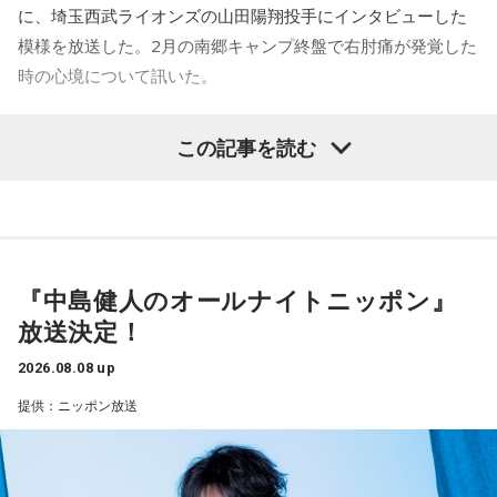
放送日時：毎週土曜 10:00～10:50
に、埼玉西武ライオンズの山田陽翔投手にインタビューした
ことでしょうか？
パーソナリティ：藤木直人、高見侑里
模様を放送した。2月の南郷キャンプ終盤で右肘痛が発覚した
山田「トレーナーさんのおかげでうまくいったと思います」
番組Webサイト：
https://www.tfm.co.jp/beat/
時の心境について訊いた。
番組公式X：
@SPORTSBEAT_TFM
――想定通りにいったということですね。
――1軍デビューを果たしたプロ3年目の昨シーズンは素晴ら
山田「順調にいくのも難しくて、リハビリをしていく上でエ
この記事を読む
しい成績だったかと思いますが、「求めすぎずに自分のやる
ラーが出たり、身体との感覚がつながりずらかったりするな
べきことをできていた」と振り返りましたね。
かで、本当にトレーナーさんのおかげでうまくやっていただ
山田「チームから与えられた役割をまっとうできたと思うの
きました」
で、そこは自分のなかではいい評価をしていた感じです」
――石垣島で自主トレをともにした後輩である篠原響投手の
『中島健人のオールナイトニッポン』
――過去2年の苦労は昨シーズンに活きていたということです
活躍をどうご覧になられましたか？
放送決定！
ね。
山田「球速がすごくて、僕も追いつけるように頑張ります」
山田「活きていると思います。ウエイトトレーニングなどで
2026.08.08 up
身体作りができたと思うので、結果を出さないといけないと
――オールスターゲームの前に1軍へ復帰しました。ここまで
提供：ニッポン放送
ころで出せたというのはよかったと思います」
2試合に登板してみていかがですか？
山田「自分の持ち味が出せて抑えられることができたので、
――2月の南郷キャンプ終盤で右肘痛が発覚した時の心境を教
そこは1番よかったのかなと思います。試合で投げる、野球が