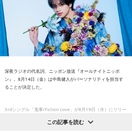
えてください。
できる感謝というのも再び感じることができましたし、野球
山田「痛かったですし、手術のタイミングはすごく悩んだの
が楽しかったですね」
ですが、3月9日に手術をさせていただいた。痛いままプレー
をしていても成績も上がらないですし、自分としても不安を
――今シーズンの登板はまだ2試合ですが、ヒットを1本も打
抱えながらプレーをするのは嫌だったので、できるだけ早く
たれていないです。
手術をして、早く復帰ができるようにというので決断しまし
山田「そうなんですか？ 何の意識もしていないです（笑）。
た」
1イニングを無失点で抑える。どれだけピンチを作っても無失
点で抑えるというのが中継ぎの仕事なので、それができたと
――以前から痛みはあったのでしょうか？
いうのは本当にいいことなのかなと思います」
深夜ラジオの代名詞、ニッポン放送『オールナイトニッポ
山田「痛みがない範囲でできていたのですが、痛みの場所が
ン』。8月14日（金）は中島健人がパーソナリティを担当す
動いてしまって、数ミリでも痛みの場所が動くだけで痛みが
※インタビュアー：文化放送・斉藤一美アナウンサー
ることが決定した。
変わってくるので」
――実戦復帰まで4ヶ月という診断のもと、ファームで最初に
3rdシングル「鬼事/Fiction Love」が8月19日（水）にリリー
投げたのは7月11日でした。リハビリはうまくいったという
スされることを記念して、中島健人が通称“1部”のパーソナリ
この記事を読む
ことでしょうか？
ティを初めて担当する。番組では、新曲「鬼事/Fiction
山田「トレーナーさんのおかげでうまくいったと思います」