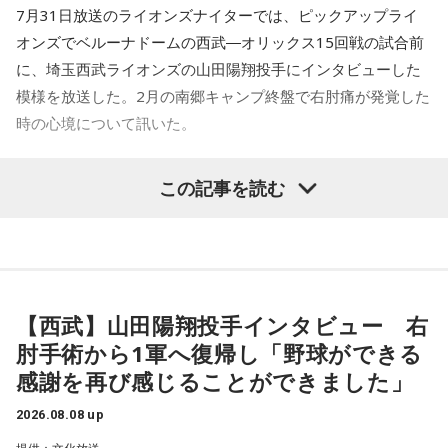
7月31日放送のライオンズナイターでは、ピックアップライ
何を言っているかというと、日本とブラジルの力関係は間違
オンズでベルーナドームの西武―オリックス15回戦の試合前
いなくブラジルが上なんですよ。そこで日本サイドが考えな
に、埼玉西武ライオンズの山田陽翔投手にインタビューした
きゃいけないことは、ブラジルに油断してもらう、隙を見せ
てもらうということも1つだと思っていて。
模様を放送した。2月の南郷キャンプ終盤で右肘痛が発覚した
時の心境について訊いた。
去年おこなったブラジルとの親善試合では、日本が2-0から3
点を取ってブラジルに勝っているんです。だけれども、ブラ
――1軍デビューを果たしたプロ3年目の昨シーズンは素晴ら
ジルは対戦相手が決まったときに「オランダじゃなくて良か
この記事を読む
しい成績だったかと思いますが、「求めすぎずに自分のやる
った」と思っていた。日本ということで、少しでも油断して
くれれば、日本にとっては好都合じゃないですか。
べきことをできていた」と振り返りましたね。
山田「チームから与えられた役割をまっとうできたと思うの
ただ、ブラジルの監督の立場からすると、その油断が一番危
で、そこは自分のなかではいい評価をしていた感じです」
険なんです。だから、「去年の親善試合では2-0から逆転され
ているんだ。メンバーは違うかもしれないけれど、日本は力
【西武】山田陽翔投手インタビュー 右
――過去2年の苦労は昨シーズンに活きていたということです
があるんだぞ」と言って、油断しないように警戒させる。そ
肘手術から1軍へ復帰し「野球ができる
して、「お前ら、（日本選手が）こんなことを言ってるぞ」
ね。
感謝を再び感じることができました」
と塩貝選手のコメントを（起爆剤として）使うことが可能な
山田「活きていると思います。ウエイトトレーニングなどで
んですよ。そういう意味でも、利用されてしまうものを提供
身体作りができたと思うので、結果を出さないといけないと
2026.08.08 up
しないほうが良かったなと僕は思っています。
ころで出せたというのはよかったと思います」