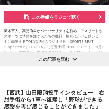
思いを語りました。
この番組をラジコで聴く
コーナー後には、来場者から田村への質疑応答も実施。最後
藤木直人、高見侑里がパーソナリティを務め、アスリートや
には、田村がイベントを振り返り、「リスナーの皆さんのエ
スポーツに情熱を注ぐ人たちの挑戦、勝利にかける熱いビー
ンディング曲の話とかを聞いているだけでも、僕はポジティ
トに肉迫するTOKYO FMのラジオ番組「SPORTS BEAT
supported by TOYOTA」（毎週土曜 10:00～10:50）。8月1
ブになれた。確かに死はすごく悲しいことではあるんだけ
日（土）の放送も、先週に引き続き、ゲストにサッカー元日
ど、100％皆さんに必ず来るお別れなので、そのお別れとど
本代表の福田正博さんが登場！ 当記事では、「FIFAワールド
この記事を読む
うやって向き合うかということを考える一つのきっかけにな
カップ26（以下、W杯）」でブラジルに対する発言が波紋を
ればと思います」と締めくくりました。
呼んだ塩貝健人選手について、福田さんが語った模様を紹介
します。
また、イベント当日は文化放送1階のサテライトプラス広場に
て「イタコト展」も開催。「誰かの心のこりが、誰かの心の
【西武】山田陽翔投手インタビュー 右
こりを和らげる」をテーマに、さまざまな「心のこり」に触
（左から）福田正博さん、藤木直人、高見侑里
肘手術から1軍へ復帰し「野球ができる
れながら、自分自身の想いを見つめ直す機会を届けました。
感謝を再び感じることができました」