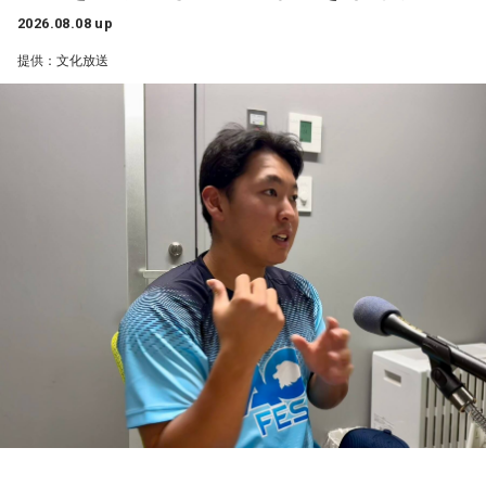
なお、この模様は8月11日（火・祝）午前9時00分～10時00
1966年生まれの福田正博さんは、日本人初のJリーグ得点王に
2026.08.08 up
輝き、Jリーグ通算228試合出場93得点を挙げ、日本代表では
分に、文化放送で特別番組として放送します。
提供：文化放送
45試合出場で9ゴールを記録するなど活躍を見せ、1993年に
はW杯アジア地区最終予選にも出場しました。2002年に現役
【特別番組概要】
を引退した後は、サッカー解説者としてメディアでの活動の
■番組名：『田村淳のNewsCLUB「自分自身と話そうの
ほか、講演会やサッカー教室をおこなうなど、自身の経験を
日」』
活かしながら幅広く活動しています。
■放送日時：2026年8月11日（火・祝）午前9時00分～10時
◆「塩貝選手に悪意はなかった」
00分
■出演：田村淳、砂山圭大郎（文化放送アナウンサー）
藤木：決勝トーナメントの相手がブラジルに決まった際、塩
■提供：全日本葬祭業協同組合連合会（全葬連）
貝選手の言葉が切り取られて話題になったというか、ブラジ
ルにちょっと火をつけてしまった部分もあるのかなと思った
のですが。
福田：そうですね。塩貝選手に悪意はなかったと思います
し、素直に自分の気持ちを言っただけなのですが、それをブ
ラジルサイドがうまく切り取って、結果的に彼らのモチベー
ションを上げるような形になってしまったので、それはあま
り良くなかったかなと思います。