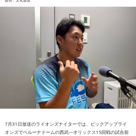
提供：文化放送
とはいえ、塩貝選手とはW杯が終わったときに違うところで
会いましたけど、本当に純粋なんですよ。全然悪気がないと
――2月の南郷キャンプ終盤で右肘痛が発覚した時の心境を教
いうか。ただ、プロの選手としてそこまで考えてコメントす
えてください。
るべきだったかなとは思います。
山田「痛かったですし、手術のタイミングはすごく悩んだの
ですが、3月9日に手術をさせていただいた。痛いままプレー
でもまだ若いですから。森保監督は“リバウンドメンタリテ
をしていても成績も上がらないですし、自分としても不安を
ィ”という言葉をよく使いますけど、何かうまくいかなかった
後のリアクションがすごく重要で、今後そこを塩貝選手は試
抱えながらプレーをするのは嫌だったので、できるだけ早く
されるのかなと思いますし、その期待に応えるだけのものを
手術をして、早く復帰ができるようにというので決断しまし
持っている選手だと思いますから、良いエネルギーに変えて
た」
もらいたいなと思います。
――以前から痛みはあったのでしょうか？
----------------------------------------------------
この日の放送をradikoタイムフリーで聴く
山田「痛みがない範囲でできていたのですが、痛みの場所が
※放送エリア外の方は、プレミアム会員の登録でご利用いた
動いてしまって、数ミリでも痛みの場所が動くだけで痛みが
だけます。
変わってくるので」
----------------------------------------------------
7月31日放送のライオンズナイターでは、ピックアップライ
――実戦復帰まで4ヶ月という診断のもと、ファームで最初に
＜番組概要＞
オンズでベルーナドームの西武―オリックス15回戦の試合前
番組名：SPORTS BEAT supported by TOYOTA
投げたのは7月11日でした。リハビリはうまくいったという