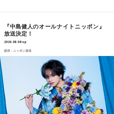
Love」の話はもちろん、新曲にまつわるテーマでリスナーか
らメールを募集したり、中島の愛に溢れた遊戯王トークも披
――想定通りにいったということですね。
露する予定。（メールの締切は8月14日（金）正午）
山田「順調にいくのも難しくて、リハビリをしていく上でエ
『中島健人のオールナイトニッポン』
ラーが出たり、身体との感覚がつながりずらかったりするな
盛りだくさんの内容でお届けする一夜限りの特別番組『中島
放送決定！
かで、本当にトレーナーさんのおかげでうまくやっていただ
健人のオールナイトニッポン』は8月14日(金)25時からニッポ
きました」
ン放送をキーステーションに全国ネットで放送。
2026.08.08 up
提供：ニッポン放送
――石垣島で自主トレをともにした後輩である篠原響投手の
活躍をどうご覧になられましたか？
■募集メール
山田「球速がすごくて、僕も追いつけるように頑張ります」
◎メールテーマ『鬼事』
――オールスターゲームの前に1軍へ復帰しました。ここまで
TVアニメ『逃げ上手の若君』第2期オープニングテーマ「鬼
2試合に登板してみていかがですか？
事」。中島健人はこの「鬼事」を「日々のイラッとした出来
山田「自分の持ち味が出せて抑えられることができたので、
事」や「心がザワザワした、モヤモヤした事」を表す言葉と
そこは1番よかったのかなと思います。試合で投げる、野球が
してカジュアルに使っています。そんな、あなたの周りで起
できる感謝というのも再び感じることができましたし、野球
きた「鬼事」を教えてください。
が楽しかったですね」