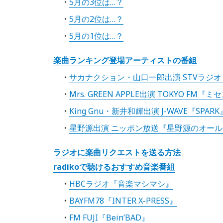
5月の3位は…？
5月の2位は…？
5月の1位は…？
楽曲ランキング登場アーティストの番組
サカナクション・山口一郎出演 STVラジ
Mrs. GREEN APPLE出演 TOKYO FM『
King Gnu・新井和輝出演 J-WAVE『SPA
星野源出演 ニッポン放送『星野源のオー
ラジオに楽曲リクエストを送る方法
radikoで聴けるおすすめ音楽番組
HBCラジオ『音楽マシマシ』
BAYFM78『INTER X-PRESS』
FM FUJI『Bein’BAD』