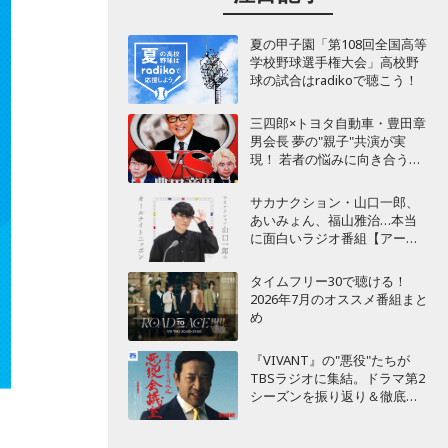
夏の甲子園「第108回全国高等
学校野球選手権大会」高校野
球の試合はradikoで聴こう！
三四郎×トヨタ自動車・豊田章
男会長 夢の"親子"共演が実
現！ 若者の悩みに向き合うポ
ッドキャスト番組が始動
サカナクション・山口一郎、
あいみょん、福山雅治…本当
に面白いラジオ番組【アーテ
ィスト編】
タイムフリー30で聴ける！
2026年7月のオススメ番組まと
め
『VIVANT』の"悪役"たちが
TBSラジオに集結。ドラマ第2
シーズンを振り返り＆徹底考
察！