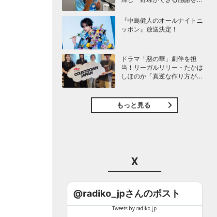
び感じることができました」
『中島健人のオールナイトニ
ッポン』放送決定！
ドラマ「惡の華」劇伴を担
当！リーガルリリー・たかは
しほのか「真逆な作り方が面
白かった」最新曲「コニファ
ー」制作秘話も
もっと見る
X
@radiko_jpさんのポスト
Tweets by radiko_jp