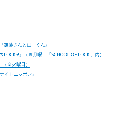
オ『加藤さんと山口くん』
ミセスLOCKS!』（※月曜、『SCHOOL OF LOCK!』内）
RK』（※火曜日）
ルナイトニッポン』