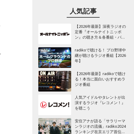
人気記事
気
【2026年最新】深夜ラジオの
定番『オールナイトニッポ
ン』の聴き方＆各番組・パー
ソナリティ一覧
radikoで聴ける！ プロ野球中
れ
継が聴けるラジオ番組【2026
年】
【2026年最新】radikoで聴け
る！本当に面白いおすすめラ
ジオ番組
人気アイドルやタレントが出
演するラジオ『レコメン！』
を聴こう
安住アナが語る「サラリーマ
ンラジオの流儀」radiko2024
ランキング在京エリア首位