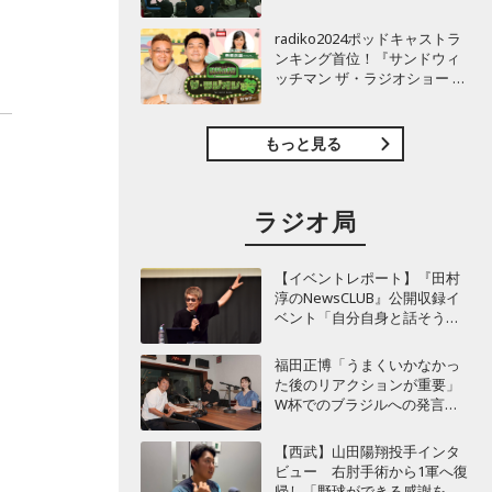
TBSラジオ『安住紳一郎の日
曜天国』インタビュー
radiko2024ポッドキャストラ
ンキング首位！『サンドウィ
ッチマン ザ・ラジオショー サ
タデー』インタビュー
もっと見る
ラジオ局
【イベントレポート】『田村
淳のNewsCLUB』公開収録イ
ベント「自分自身と話そうの
日」を開催 ～来場者ととも
に“人生の最後に流したい
福田正博「うまくいかなかっ
曲”などをテーマにトーク
た後のリアクションが重要」
W杯でのブラジルへの発言が
波紋を呼んだ塩貝健人に今後
期待することは？
【西武】山田陽翔投手インタ
ビュー 右肘手術から1軍へ復
帰し「野球ができる感謝を再