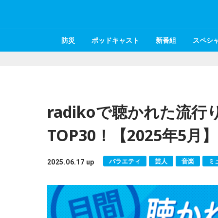
防災
ポッドキャスト
新番組
スペシ
radikoで聴かれた流
TOP30！【2025年5月】
バラエティ
芸人
音楽
ミ
2025.06.17 up