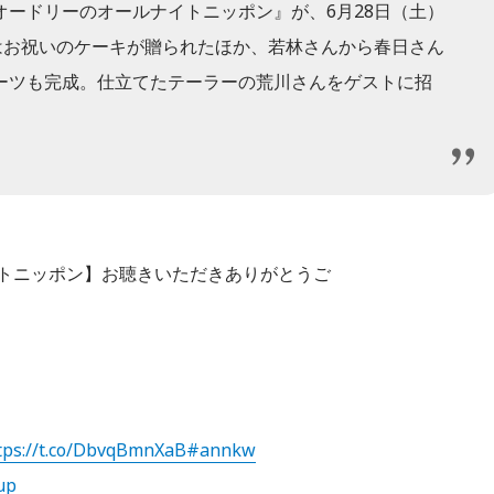
ードリーのオールナイトニッポン』が、6月28日（土）
はお祝いのケーキが贈られたほか、若林さんから春日さん
ーツも完成。仕立てたテーラーの荒川さんをゲストに招
トニッポン】お聴きいただきありがとうご
tps://t.co/DbvqBmnXaB
#annkw
up