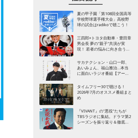
夏の甲子園「第108回全国高等
学校野球選手権大会」高校野
球の試合はradikoで聴こう！
三四郎×トヨタ自動車・豊田章
男会長 夢の"親子"共演が実
現！ 若者の悩みに向き合うポ
ッドキャスト番組が始動
サカナクション・山口一郎、
あいみょん、福山雅治…本当
に面白いラジオ番組【アーテ
ィスト編】
タイムフリー30で聴ける！
2026年7月のオススメ番組まと
め
『VIVANT』の"悪役"たちが
TBSラジオに集結。ドラマ第2
シーズンを振り返り＆徹底考
察！