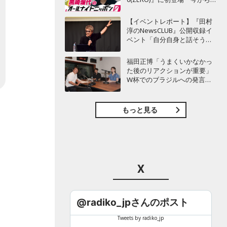
てもワクワクしておりま
す！」
【イベントレポート】『田村
淳のNewsCLUB』公開収録イ
ベント「自分自身と話そうの
日」を開催 ～来場者ととも
に“人生の最後に流したい
福田正博「うまくいかなかっ
曲”などをテーマにトーク
た後のリアクションが重要」
W杯でのブラジルへの発言が
波紋を呼んだ塩貝健人に今後
期待することは？
もっと見る
X
@radiko_jpさんのポスト
Tweets by radiko_jp