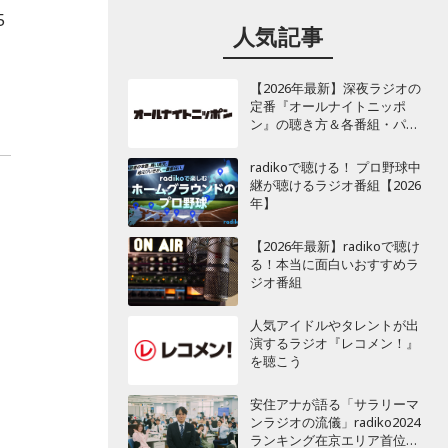
5
人気記事
【2026年最新】深夜ラジオの
定番『オールナイトニッポ
ン』の聴き方＆各番組・パー
ソナリティ一覧
radikoで聴ける！ プロ野球中
継が聴けるラジオ番組【2026
年】
【2026年最新】radikoで聴け
る！本当に面白いおすすめラ
ジオ番組
人気アイドルやタレントが出
演するラジオ『レコメン！』
を聴こう
安住アナが語る「サラリーマ
ンラジオの流儀」radiko2024
ランキング在京エリア首位