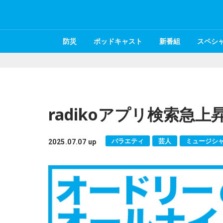
防災
ポッドキャスト
新番組
スペシ
radikoアプリ検索急上
バラエティ
芸人
ミュージシ
2025.07.07 up