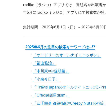
radiko（ラジコ）アプリでは、番組名や出演者
年6月にradiko（ラジコ）アプリにて検索数
集計期間：2025年6月1日（日）～2025年6月3
2025年6月の注目の検索キーワードは…!?
「オードリーのオールナイトニッポン」
「福山雅治」
「中川家×中森明菜」
「小泉今日子」
「Travis JapanのオールナイトニッポンPr
「Official髭男dism」
「四千頭身 都築拓紀×Creepy Nuts R-指定