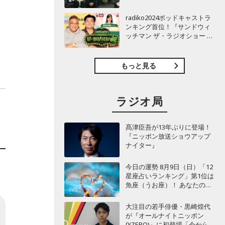
TBSラジオ『安住紳一郎の日
曜天国』インタビュー
radiko2024ポッドキャストラ
ンキング首位！『サンドウィ
ッチマン ザ・ラジオショー サ
タデー』インタビュー
もっと見る
ラジオ局
髙津臣吾が13年ぶりに登場！
『ニッポン放送ショウアップ
ナイター』
今日の運勢 8月9日（日）「12
星座占いランキング」第1位は
魚座（うお座）！ あなたの星
座は何位？
大注目の若手俳優・黒崎煌代
が『オールナイトニッポン
0(ZERO)』に初登場「今からと