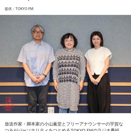
ゆとりくんは、Z世代向けアパレルブランドを数多く手がけ、
お名前はあるんですが、ご家族からの借物を持っていたりし
2023年にはアパレル業界史上最年少で上場を果たしたことで
提供：TOKYO FM
大きな注目を集めています。きゃりーは「いろんな人から
て、亡くなったと特定できないケースもあるんです。だか
『ゆとりくんがすごい』という話をよく聞いていて、すごい
ら、あの日、列車に乗っていて亡くなった方のご遺族の方に
気になっていました」と語り、今回の出演を熱烈オファーし
お目にかかりたいんです」
たことを明かします。
8月5日、いのはなトンネルの近くでは、慰霊の集いが開かれ
◆「今いちばんすごい人」と聞いて実現した初対談
ます。年々、乗客で銃撃を体験された方の出席は少なくな
きゃりーは、いろんなところからゆとりくんのお話を聞くこ
り、去年はわずかにお二人でした。でも、出席される方の数
とが多かったそうで、クリエイティブディレクター・千原徹
は、不思議と減ることがありません。
也さんとのランチでも「今、きゃりーちゃんくらいの世代で
一番すごいんじゃないかな」と名前が挙がり、その後、ゆと
毎年、新たに銃撃を知った人たちが一度は手を合わせたいと
りくんのYouTubeチャンネルにOKAMOTO’Sのレイジさんが
出演していた回を見て「すごく話しやすそうな人だなと思っ
訪ねて下さるのだそうです。
た」と興味を持ったそうです。
去年の慰霊の集いに参列された、列車の車掌として乗務して
一方のゆとりくんも、きゃりーについて「物心ついたときか
いた女性の方のお孫さんがおっしゃった言葉を胸に刻みたい
らスターでした」と笑顔で答えます。同世代で誕生日も11カ
と思います。
放送作家・脚本家の小山薫堂とフリーアナウンサーの宇賀な
月違いという共通点に加え、10代向けカルチャー・ファッシ
つみがパーソナリティをつとめるTOKYO FMのラジオ番組
ョン誌「HR」の同じ号に掲載されていたことも判明し、2人