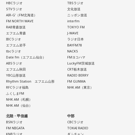
きな存在であり、「自分が一番似ている」と感じるムーミン
時間を使うと、大きな達成感が得られそう。恋愛面でも新鮮
HBCラジオ
TBSラジオ
トロールへ宛てた手紙を披露しました。
な展開が期待できるタイミングなので、気になる人がいるな
STVラジオ
文化放送
AIR-G'（FM北海道）
ニッポン放送
ら積極的に声をかけて。川べりを散歩すると気持ちがリフレ
＜番組概要＞
FM NORTH WAVE
interfm
ッシュできそう。
番組名：日本郵便 SUNDAY'S POST
RAB青森放送
TOKYO FM
エフエム青森
J-WAVE
放送日時：毎週日曜 15:00～15:50
【4位】蟹座（かに座）
IBCラジオ
ラジオ日本
パーソナリティ：小山薫堂、宇賀なつみ
人の輪が広がる日。交流会やイベント、SNSでのつながりな
エフエム岩手
BAYFM78
番組Webサイト：
https://www.tfm.co.jp/post/
ど、いつもより少し広い世界に飛び込んでみると面白い出会
tbcラジオ
NACK5
番組公式X：
@sundayspost1
いがありそうです。フットワークは軽く、でも判断は慎重に
Date fm（エフエム仙台）
FMヨコハマ
するのがポイント。ふと空を見上げると、良いアイデアが降
ABSラジオ
LuckyFM茨城放送
りてくるかも。
エフエム秋田
CRT栃木放送
YBC山形放送
RADIO BERRY
Rhythm Station エフエム山形
FM GUNMA
【5位】蠍座（さそり座）
RFCラジオ福島
NHK AM（東京）
人付き合いを丁寧に扱うと良い日。パートナーや仕事相手と
ふくしまFM
の間に、小さなすれ違いが起きるかも。理想を押しつけず、
NHK AM（札幌）
相手の話に耳を傾ければ関係がなめらかになるはずです。歯
NHK AM（仙台）
のケアをいつもより丁寧にすると、気持ちがシャキッとする
はず。
北陸・甲信越
中部
BSNラジオ
CBCラジオ
【6位】魚座（うお座）
FM NIIGATA
TOKAI RADIO
KNBラジオ
ぎふチャン