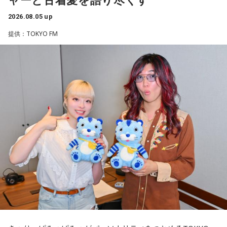
前が分かっていたのは、わずかお一人だったんです」
京公演が当たれば、遥香先生のタオルを持って観に行きま
す！」（大阪府 19歳）
2026.08.05 up
そう話すのは、八王子市在住の齊藤勉さん、68歳。現在、
提供：TOKYO FM
◆当たりますように♡
「いのはなトンネル列車銃撃遭難者慰霊の会」の会長を務め
ていらっしゃいます。
賀喜：夏休みに恋人と東京に行くっていいね！ でも、夏のデ
ィズニーは暑いよ～。昔、私も夏に行ったことがあるけど、
ディズニーって基本外だから、めちゃくちゃ暑いんだよね。
齊藤さんは23歳の時、市が行った「八王子の空襲と戦災の記
日陰に入ったとしても、まあ知れてるじゃない（笑）？ せっ
録」の編集に関わったことで、戦没者のご遺族の方とお逢い
かくかわいくして恋人と来たのに、汗でびちゃびちゃになっ
して、戦争体験の聞き取り調査を行うようになりました。た
て「前髪が崩れちゃった……」ってなっちゃうかもしれない。
だ、普通の空襲は、家の場所を調べれば、お住まいになって
いた人が分かりますが、列車の乗客は、たまたま乗り合わせ
だから、ちゃんと暑さ対策グッズをいろいろ持って行ったほ
うがいいよ！ ハンディファンとか、タオルとか、持っていく
た人ばかりで、調査は困難を極めたんですね。
んだよ！ 熱中症になっちゃうからね。
そこで、齊藤さんをはじめ本の編集委員の皆さんは、新聞や
当たったら神宮公演も観に来てくれるみたいだけど、神宮も
テレビなどの協力を得て、ときには、新聞に「尋ね人」の広
暑いからね（笑）。恋人と2人で観に来てくれたのに、暑くて
告も出しながら、列車に乗っていた人を探しました。まだ新
汗をかいて「前髪がなくなっちゃった……」ってなっちゃうか
もしれないから（笑）。対策グッズを持ってきてね！ 私の名
聞やテレビの影響力が強かった時代、終戦40年を前に、健在
前タオルと一緒に汗拭き用のタオルも持ってきて（笑）。