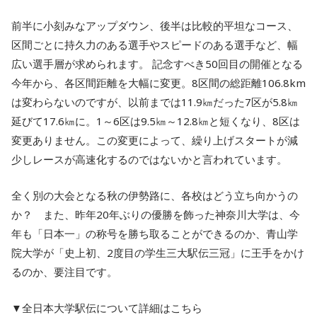
前半に小刻みなアップダウン、後半は比較的平坦なコース、
区間ごとに持久力のある選手やスピードのある選手など、幅
広い選手層が求められます。 記念すべき50回目の開催となる
今年から、各区間距離を大幅に変更。8区間の総距離106.8km
は変わらないのですが、以前までは11.9㎞だった7区が5.8㎞
延びて17.6㎞に。1～6区は9.5㎞～12.8㎞と短くなり、8区は
変更ありません。この変更によって、繰り上げスタートが減
少しレースが高速化するのではないかと言われています。
全く別の大会となる秋の伊勢路に、各校はどう立ち向かうの
か？ また、昨年20年ぶりの優勝を飾った神奈川大学は、今
年も「日本一」の称号を勝ち取ることができるのか、青山学
院大学が「史上初、2度目の学生三大駅伝三冠」に王手をかけ
るのか、要注目です。
▼全日本大学駅伝について詳細はこちら