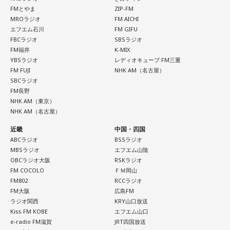
気分転換が必要な日。ちょっとした物足りなさを感じるかも
FMとやま
ZIP-FM
しれませんが、それは次のステップに進む合図。新しい楽し
MROラジオ
FM AICHI
みを探すつもりで、普段行かない場所や触れないジャンルに
エフエム石川
FM GIFU
手を伸ばしましょう。こしょうやワサビなど、ピリッとした
FBCラジオ
SBSラジオ
スパイスが◎。
FM福井
K-MIX
YBSラジオ
レディオキューブ FM三重
【7位】獅子座（しし座）
FM FUJI
NHK AM（名古屋）
仕事やキャリアに対してじっくり向き合うと良い日。成果を
SBCラジオ
急ぐよりも、今あるものをしっかり守り固めることを意識し
FM長野
ましょう。出費を抑えたいなら、必要かどうかを一晩寝かせ
NHK AM（東京）
NHK AM（名古屋）
てから決めるくらいの慎重さを。近くの神社にお参りすると
気持ちが整いそう。
近畿
中国・四国
ABCラジオ
BSSラジオ
【8位】双子座（ふたご座）
MBSラジオ
エフエム山陰
心の奥にしまっていたものが浮かび上がりやすい日。過去の
OBCラジオ大阪
RSKラジオ
人間関係や手放したはずの気持ちが顔を出すかもしれません
FM COCOLO
ＦＭ岡山
が、無理に蓋をしなくて大丈夫。今の自分として受け止め直
FM802
RCCラジオ
FM大阪
広島FM
すことで、気持ちが軽くなりそうです。お寺に足を運ぶと心
ラジオ関西
KRY山口放送
が静まるはず。
Kiss FM KOBE
エフエム山口
e-radio FM滋賀
JRT四国放送
【9位】水瓶座（みずがめ座）