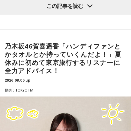
この記事を読む
齊藤勉さん
それぞれの朝は、それぞれの物語を連れてやってきます。
東京・新宿から甲州・信州を目指す、中央線特急の「あず
乃木坂46賀喜遥香「ハンディファンと
さ」号、「かいじ」号。列車が、大きな天狗の像がある高尾
かタオルとか持っていくんだよ！」夏
駅のホームを横目に通過すると、車窓は一気に山深くなり、
休みに初めて東京旅行するリスナーに
小仏峠に向けて登り坂をぐいぐいと登っていきます。その最
全力アドバイス！
初にくぐるトンネルの名前を「湯の花トンネル」といいま
す。
2026.08.05 up
提供：TOKYO FM
いまから81年前、1945年8月5日は晴天に恵まれた日曜日で
した。中央本線は、3日前の八王子空襲で大きな被害を受け、
運転を見合わせていましたが、急ピッチで復旧工事が行わ
れ、この日から全線で運転を再開します。