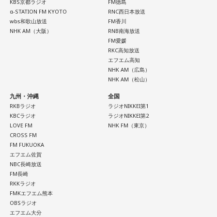
KBS京都ラジオ
FM徳島
心地よく整えると良い日。散らかっている場所を片づけた
α-STATION FM KYOTO
RNC西日本放送
り、インテリアを少し変えてみたりすると気持ちに余裕が生
wbs和歌山放送
FM香川
まれそうです。小さなことでも、感謝を言葉にすると空気が
NHK AM（大阪）
RNB南海放送
やわらぐはず。お気に入りのグラスで飲み物を楽しんでみま
FM愛媛
しょう。
RKC高知放送
エフエム高知
NHK AM（広島）
【10位】牡羊座（おひつじ座）
NHK AM（松山）
お金の使い方に注意したい日。小さな出費が積み重なりやす
いので、財布を開く前にひと呼吸おくことを意識して。新し
九州・沖縄
全国
いスキルや資格への投資は、今日は情報収集にとどめておく
RKBラジオ
ラジオNIKKEI第1
のが無難。光るものを身につけると気持ちが引き締まりそ
KBCラジオ
ラジオNIKKEI第2
う。
LOVE FM
NHK FM（東京）
CROSS FM
【11位】天秤座（てんびん座）
FM FUKUOKA
エフエム佐賀
見えないストレスが溜まりやすい日。人間関係で「なんとな
NBC長崎放送
く気が重い」と感じたら、距離を置くことも立派な自己防
FM長崎
衛。深入りしすぎず、今日は自分の心地よさを最優先にし
RKKラジオ
て。自分の中にある常識を疑ってみると、モヤモヤの正体に
FMKエフエム熊本
気づけるかも。
OBSラジオ
エフエム大分