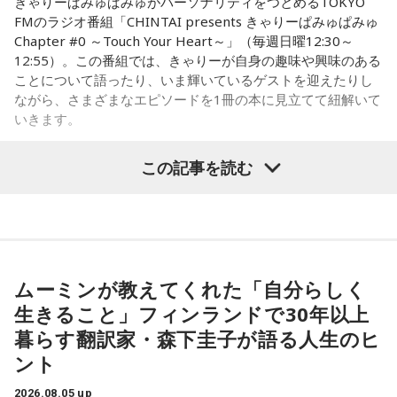
きゃりーぱみゅぱみゅがパーソナリティをつとめるTOKYO
のご遺族も多く、次から次へと名乗り出ていらして、およそ8
FMのラジオ番組「CHINTAI presents きゃりーぱみゅぱみゅ
割の亡くなった方のお名前が判明しました。
「当たったら」だもんね、来てくれたらいいな……当たれ
Chapter #0 ～Touch Your Heart～」（毎週日曜12:30～
（笑）！ だって、2人で来てほしいもん。もしディズニーに
12:55）。この番組では、きゃりーが自身の趣味や興味のある
行けて、ライブにも行けたときはまた教えてね！ 当たります
いのはな慰霊碑
ことについて語ったり、いま輝いているゲストを迎えたりし
ように♡
ながら、さまざまなエピソードを1冊の本に見立てて紐解いて
合わせて、地元の皆さんからもこの悲惨な銃撃を語り継いで
いきます。
----------------------------------------------------
いこうと慰霊の会が発足。毎年8月5日に追悼行事が行われる
この日の放送をradikoタイムフリーで聴く
8月2日（日）放送のゲストは、「ハグレモノをツワモノに」
ようになりました。1992年には、地元のロータリークラブの
この記事を読む
※放送エリア外の方は、プレミアム会員の登録でご利用いた
を企業理念に掲げる株式会社yutori 代表取締役社長の片石貴
ご協力で犠牲となった方のお名前が刻まれた石碑が作られ、
だけます。
展さん（通称・ゆとりくん）。原宿カルチャーをともに歩ん
調査も40年以上にわたって、地道に続けてきました。
----------------------------------------------------
できた同世代の2人は、初対面とは思えないほど息の合ったト
ークを繰り広げました。
＜番組概要＞
その甲斐あって、一昨年・去年と、新たに犠牲となったお二
番組名：SCHOOL OF LOCK!
人の方のお名前が分かり、石碑にもお名前が刻まれました。
ムーミンが教えてくれた「自分らしく
パーソナリティ：アンジー校長（アンジェリーナ1/3・
ご遺族の方も80年の時を経て、「ようやくホッとした」とお
（左から）パーソナリティのきゃりーぱみゅぱみゅ、株式会
Gacharic Spin）、たんぼ教頭（溝上たんぼ）
生きること」フィンランドで30年以上
っしゃったといいます。「調査は諦めてはいけない」と話す
放送日時：月曜～木曜 22:00～23:55／金曜 22:00～22:55
社yutori代表取締役社長 片石貴展さん（ゆとりくん）
暮らす翻訳家・森下圭子が語る人生のヒ
番組Webサイト：
https://www.tfm.co.jp/lock/
齊藤さんですが、まだまだご苦労もあります。
ント
番組公式X：
@sol_info
2026.08.05 up
「当時は自分の持ち物に名前を書いていましたので、遺品に