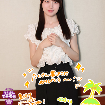
湯の花トンネル近くを走る、現在の中央本線の下り普通列車（当時は画像左・上り線の単線
運転）
新宿駅10時10分発「419列車」、普通列車・長野行には、軍
人をはじめ、買い出しや疎開先を目指す人たちが、大挙して
乗り込みました。デッキにも人があふれ、なかには窓から出
入りする子供もいたといいます。列車は、浅川駅、今の高尾
駅を正午過ぎ、およそ1時間遅れで発車。すし詰めの車内では
ありましたが、ちょうどお昼どき、おにぎりを頬張る人もい
れば、乗り合わせた人同士、互いの空襲の苦労話をしたり、
少し和んだ雰囲気もありました。
そんな「419列車」が小仏峠の登り坂に差し掛かった時、ガ
クンとスピードが落ちます。突然、バリバリバリッ！と大き
な音が響き渡り、列車は牽引する電気機関車と客車の2両目の
半分まで湯の花トンネルに入ったところで、急停車しまし
た。