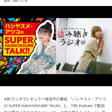
提供：ABCラジオ
森下さんが初めてフィンランドを訪れた1994年は、深刻な経
実際には、店舗スタッフとして入社した若手がSNS運用を担
済不況に直面していた時期でした。失業率は2割を超え、自殺
当し、動画をバズらせるようになると商品企画へ、さらにブ
率も世界トップクラスといわれていましたが、その後は大き
ランドプロデューサーへとステップアップしていく仕組みに
く改善し、現在では世界幸福度ランキングで上位を維持する
なっているそうです。きゃりーは「階段を上がっていくん
国として知られています。
だ！」と感心しながら耳を傾けていました。
その背景について森下さんは、「国や教育現場が“一人ひとり
会社経営の魅力について尋ねられると、ゆとりくんは「会社
の特性をどう活かしていくか”を重視していました」と説明し
って脳みそなんで、宇宙なんですよ」と独特な表現で回答し
ます。「1人の人材も無駄にはできない」という考え方のも
ます。「自分が想像したことは全部実現できる可能性があ
と、それぞれの個性や能力を社会全体で生かそうとする姿勢
る」と語り、音楽のように声質とか身体的な制約がある表現
が、大きな変化につながったと振り返りました。
とは異なり、会社経営には発想次第でどこまでも挑戦できる
自由さがあると説明しました。
フィンランドを訪れたことがある宇賀は、図書館や教会の印
象深さにも触れます。森下さんは、図書館では椅子を自由に
さらに、経営について特別に勉強した経験はほとんどないと
動かし、自分の好きな場所で過ごせることを紹介し、利用者
明かし、「親父が起業家だったのでDNA的なものはあるかも
が思い思いに過ごせる空間づくりが特徴だと語りました。
しれないけれど、基本はいろいろと失敗しながら覚えてき
た」と振り返りました。
ABCラジオでレギュラー放送中の番組 『ハシヤスメ・アツコ
一方で、フィンランドでの暮らしでもっとも大変なのは冬だ
といいます。日照時間が短く、小学生も暗闇のなかを登校す
の SUPER HASHiYASUME TALK!!』と、TBS Podcast で配信
るほどで、「人に会いたくなくなったり、どれだけ寝ても寝