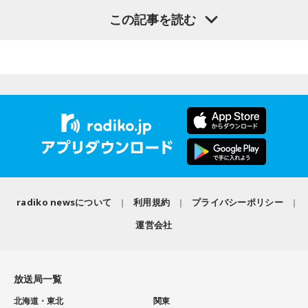
ムーミン作品の魅力については、「一人ひとりの個性が際立
りしました。レイジくんにLINEします（笑）」とゆとりくん
この記事を読む
っている」と語ります。「みんな変わっているのに、嫌な奴
との対談を振り返り、2週にわたるゲスト出演を締めくくりま
が1人もいないんですよ」と表現し、多様な個性をそのまま受
した。
け入れる世界観が作品の大きな魅力だと話しました。
【1位】牡牛座（おうし座）
----------------------------------------------------
自身がムーミンに惹かれた理由は、「好きに読みなさい。あ
アップデートする日。何かを変えたいと思っていたなら、今
この日の放送をradikoタイムフリーで聴く
なたの自由に」という作品の姿勢でした。作者の意図を押し
がまさにそのタイミング。完璧に準備が整っていなくても、
※放送エリア外の方は、プレミアム会員の登録でご利用いた
付けず、読み手に委ねる世界観に魅了され、フィンランドへ
まずは動き出すことで流れが一気に加速していくはず。迷っ
だけます。
の興味を深めたと振り返ります。現地で暮らすなかでも、
ていた新しいスタイルにも思い切って挑戦して。美容院に行
----------------------------------------------------
人々は周囲の目を気にし過ぎず、自分らしく生きていると感
くと運気アップ。
じ、「いい大人にならないといけない」という自身の思い込
＜番組概要＞
みが外れたと語りました。
【2位】乙女座（おとめ座）
番組名：CHINTAI presents きゃりーぱみゅぱみゅ Chapter
知的好奇心が幸運を運んでくる日。気になっていた分野の本
#0 ～Touch Your Heart～
radiko newsについて
利用規約
プライバシーポリシー
番組のテーマである「手紙」にちなみ、森下さんは、美しい
を開いたり、資格や学びについてリサーチしたりしてみまし
放送日時：毎週日曜 12:30～12:55
景色を誰かと共有したいときに手紙を書くことが多いと話し
ょう。自分のやり方にこだわらず、人のアドバイスを素直に
運営会社
パーソナリティ：きゃりーぱみゅぱみゅ
ます。トーベ・ヤンソンが夏を過ごした群島で、海を眺めな
受け入れてみると視界がパッと開けそう。葉物が入ったサラ
番組Webサイト：
https://www.tfm.co.jp/heart/
がら移り変わる風景を手紙にしたためる時間を大切にしてい
ダを食べるのもおすすめ。
番組公式X：
@ChapterZero_JFN
ると語ってくれました。
放送局一覧
【3位】山羊座（やぎ座）
最後に森下さんは、「今、想いを伝えたい方」として、大好
ワクワクに素直になれる日。趣味やクリエイティブなことに
北海道・東北
関東