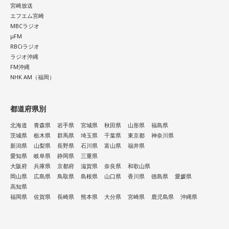
【12位】射手座（いて座）
宮崎放送
頑張りすぎに注意の日。仕事や頼まれごとを抱え込みすぎ
エフエム宮崎
て、気づいたらパンク寸前になりそうです。断る勇気を持つ
MBCラジオ
ことも意識しましょう。全部ひとりでやろうとせず、周囲に
μFM
RBCiラジオ
上手に頼ることを心がけて。紫色の服を身につけると、心が
ラジオ沖縄
落ち着きそう。
FM沖縄
NHK AM（福岡）
【今日の一言メッセージ】
勝ち負けにこだわりすぎると、大切なものを見落としてしま
います。誰かと張り合う気持ちが湧いてきたら、「自分は何
都道府県別
のためにこれをしているのか」と立ち止まってみましょう。
北海道
青森県
岩手県
宮城県
秋田県
山形県
福島県
本当に欲しいものは、競争の先ではなく、自分の内側にある
茨城県
栃木県
群馬県
埼玉県
千葉県
東京都
神奈川県
はずです。
新潟県
山梨県
長野県
石川県
富山県
福井県
愛知県
岐阜県
静岡県
三重県
■監修者プロフィール：草彅健太（くさなぎ・けんた）
大阪府
兵庫県
京都府
滋賀県
奈良県
和歌山県
東京・池袋占い館セレーネ所属。メンタルケアカウンセラ
岡山県
広島県
鳥取県
島根県
山口県
香川県
徳島県
愛媛県
ー。鑑定件数は若い女性を中心に7,000件を超え、占いイベン
高知県
トやアプリの監修も手がける。また、イベントMCや声優とし
福岡県
佐賀県
長崎県
熊本県
大分県
宮崎県
鹿児島県
沖縄県
ての活動もしており、芸能関係者からの依頼も多い。
Webサイト：
https://selene-uranai.com/
YouTube：
https://youtu.be/UHrZuZcHTj4