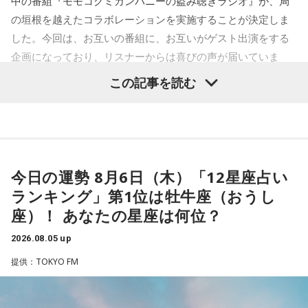
中の番組『モモコグミカンパニーの盗み聴きラジオ』が、局
足りないときがある」と明かします。30年以上暮らした今で
（左から）パーソナリティのきゃりーぱみゅぱみゅ、株式会
の垣根を越えたコラボレーションを実施することが決定しま
も「まだ慣れていないですね」と話し、フィンランド語の習
社yutori代表取締役社長 片石貴展さん（ゆとりくん）
した。今回は、お互いの番組に、お互いがゲスト出演をする
得についても「いつまで経っても終わりが見えないところを
歩いている感じ」と率直な思いを語りました。
企画になっており、リスナーからは喜びの声が届いていま
す。
この記事を読む
厳しい冬があるからこそ、春の訪れは格別です。海や湖を覆
◆古着トークで大盛り上がり
っていた氷が溶け始めることや、「日が長くなったな」と感
じる瞬間、顔に当たる太陽の光が春の訪れを知らせてくれる
その後は2人とも大好きだという古着トークへ。きゃりーは
と語りました。
「今でも古着ばかり買います。新品であまりときめかなくな
っちゃいましたね」と話し、「OTOE」や「birthdeath」、
また、フィンランド文化を語るうえで欠かせないサウナにつ
さらにはメルカリも愛用していることを明かします。
今日の運勢 8月6日（木）「12星座占い
いても話題は及びます。森下さんは、サウナは「リラックス
したいときに利用する身近な存在」だと説明します。かつて
一方のゆとりくんも「メルカリディグが超好き」と笑いなが
ランキング」第1位は牡牛座（おうし
は「裸になっていると嘘がつけない」という考え方から、政
ら語り、ヴィンテージロックTシャツは真贋判定をしてもらっ
座）！ あなたの星座は何位？
治や仕事の重要な話し合いがサウナでおこなわれることもあ
て購入していることなど、こだわりを紹介しました。
ったと、その文化的な背景を紹介しました。
2026.08.05 up
また、きゃりーは20代後半で「安いバッグが似合わなくなっ
提供：TOKYO FM
た瞬間があった」と振り返り、そこからヴィンテージのバッ
グや時計に興味を持つようになったことも告白。「保育園の
森下圭子さんが翻訳を手掛けた「ムーミンとトーベ・ヤンソ
お迎え時間を確認するために時計を買ってみたら、そのまま