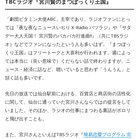
TBCラジオ『宮川賢のまつぼっくり王国』
「劇団ビタミン大使ABC」主宰であり、ラジオファンにとっ
ては『夜な夜なニュースいぢり X-Radio バツラジ』や『サタ
デー大人天国！ 宮川賢のパカパカ行進曲!!』（共にTBSラジ
オ）などでファンになったという人も多いはず。『まつぼっ
くり王国』はフリートークと大喜利が行われます。週によっ
ては本当に（良い意味で）くだらない話で終わりますが、ニ
ュース・経済に話など、聴いていると思わず「うんうん」と
頷く話も多いです。
先日の放送では仙台駅前における、百貨店と商店街の活性化
に関して、仙台に通っていた宮川さんならではの提言をして
いました。そのほか、ラジオの仕事にまつわる裏話がポロリ
と飛び出すことも。
また、宮川さんといえばTBSラジオ『
簡易恋愛プログラム 宮