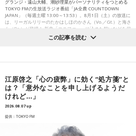
グランジ・遠山大輔、潮紗理菜がパーソナリティをつとめる
潮：「コニファー」はテレビアニメ「これ描いて死ね」のエ
TOKYO FMの生放送ラジオ番組「JA全農 COUNTDOWN
ンディングテーマとなっています。
JAPAN」（毎週土曜 13:00～13:53）。8月1日（土）の放送に
は、リーガルリリーのたかはしほのかさん（Vo.／Gt.）と海さ
遠山：テレビアニメの楽曲を手がけるのは初めてじゃないよ
ん（Ba.）が登場！ 新曲「コニファー」に込めた想いなどを伺
ね？
いました。
この記事を読む
ほのか：はい。
遠山：この楽曲はどこから作り始めました？
（左から）潮紗理菜、たかはしほのかさん、海さん、遠山大
輔
ほのか：「これ描いて死ね」は、マンガを描くことを題材に
江原啓之「心の疲弊」に効く“処方箋”と
した作品なんですけど、まずは原作を読みました。それで、0
から1にするときに、心のなかで薪をくべて火種を燃やしてい
は？「意外なことを申し上げるようだ
く。そして、風が吹いてめちゃめちゃ燃えていくみたいな。
◆“真逆な作り方”で楽曲制作
けれど…」
そういったものを絶やさずに「自分だけでやっていくぞ！」
みたいな気持ちと、私がお家で音楽を作っているとき
リーガルリリーは高校在学時から注目を集め、国内大型ロッ
2026.08.07 up
の……“色”かな？ その色がすごく一致している部分があったの
クフェスにも多数出演するだけでなく、アメリカで開催され
提供：TOKYO FM
で、今回はアニメのエンディングテーマとして曲を書かせて
た世界最大級の音楽フェスティバル「SXSW（サウス・バイ・
もらったんですけど、結構パーソナルな部分が出た作品にな
サウスウエスト）」の出演や中国ツアーの開催など、海外で
りました。
のライブも経験。そのほか、2019年公開の映画「惡の華」で