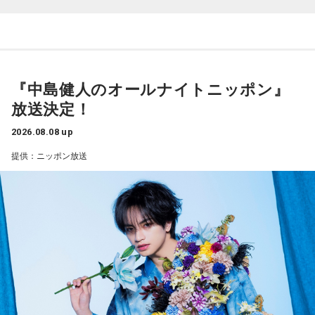
しい成績だったかと思いますが、「求めすぎずに自分のやる
った」と思っていた。日本ということで、少しでも油断して
くれれば、日本にとっては好都合じゃないですか。
べきことをできていた」と振り返りましたね。
山田「チームから与えられた役割をまっとうできたと思うの
ただ、ブラジルの監督の立場からすると、その油断が一番危
で、そこは自分のなかではいい評価をしていた感じです」
険なんです。だから、「去年の親善試合では2-0から逆転され
ているんだ。メンバーは違うかもしれないけれど、日本は力
『中島健人のオールナイトニッポン』
――過去2年の苦労は昨シーズンに活きていたということです
があるんだぞ」と言って、油断しないように警戒させる。そ
放送決定！
して、「お前ら、（日本選手が）こんなことを言ってるぞ」
ね。
と塩貝選手のコメントを（起爆剤として）使うことが可能な
山田「活きていると思います。ウエイトトレーニングなどで
2026.08.08 up
んですよ。そういう意味でも、利用されてしまうものを提供
身体作りができたと思うので、結果を出さないといけないと
提供：ニッポン放送
しないほうが良かったなと僕は思っています。
ころで出せたというのはよかったと思います」
とはいえ、塩貝選手とはW杯が終わったときに違うところで
会いましたけど、本当に純粋なんですよ。全然悪気がないと
――2月の南郷キャンプ終盤で右肘痛が発覚した時の心境を教
いうか。ただ、プロの選手としてそこまで考えてコメントす
えてください。
るべきだったかなとは思います。
山田「痛かったですし、手術のタイミングはすごく悩んだの
ですが、3月9日に手術をさせていただいた。痛いままプレー
でもまだ若いですから。森保監督は“リバウンドメンタリテ
をしていても成績も上がらないですし、自分としても不安を
ィ”という言葉をよく使いますけど、何かうまくいかなかった
後のリアクションがすごく重要で、今後そこを塩貝選手は試
抱えながらプレーをするのは嫌だったので、できるだけ早く
されるのかなと思いますし、その期待に応えるだけのものを