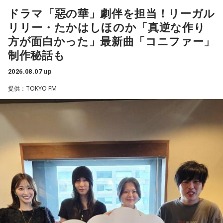
ドラマ「惡の華」劇伴を担当！リーガル
■番組タイトル：ニッポン放送『中島健人のオールナイトニッ
ポン』
リリー・たかはしほのか「真逆な作り
■放送日時：2026年8月14日（金） 25時～27時 （15日
◆“真逆な作り方”で楽曲制作
方が面白かった」最新曲「コニファー」
（土）午前1時〜3時）
制作秘話も
ニッポン放送をキーステーションに全国ネットで放送
リーガルリリーは高校在学時から注目を集め、国内大型ロッ
■パーソナリティ：中島健人
クフェスにも多数出演するだけでなく、アメリカで開催され
2026.08.07 up
■メールアドレス：
kenty@allnightnippon.com
た世界最大級の音楽フェスティバル「SXSW（サウス・バイ・
提供：TOKYO FM
■番組公式X：@Ann_Since1967
サウスウエスト）」の出演や中国ツアーの開催など、海外で
■番組ハッシュタグ：#中島健人ANN
のライブも経験。そのほか、2019年公開の映画「惡の華」で
は主題歌と劇中歌を担当し、今年4月から放送されたテレビド
ラマ版「惡の華」では、たかはしほのかさんが劇伴を担当。
そして、今秋には初のアジアツアーの開催が決定していま
す。
遠山：僕は「惡の華」が好きで、（テレビドラマ版ではW主
演の）あのちゃんと鈴木福くんがめちゃくちゃ素晴らしかっ
たですけど、そういうドラマの音楽って、どう作っていく
の？
ほのか：私も今回初めて関わらせてもらったんですけど、今