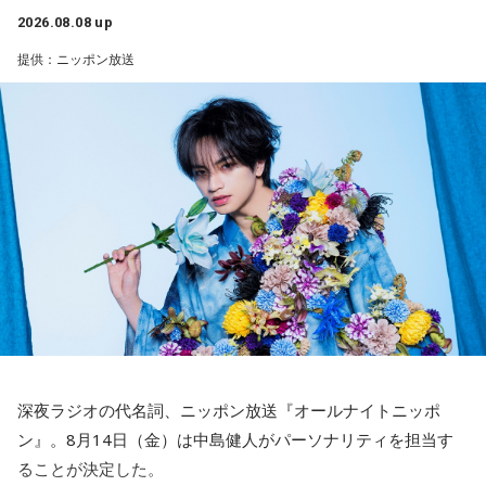
きました」
ン放送をキーステーションに全国ネットで放送。
2026.08.08 up
提供：ニッポン放送
――石垣島で自主トレをともにした後輩である篠原響投手の
■募集メール
活躍をどうご覧になられましたか？
山田「球速がすごくて、僕も追いつけるように頑張ります」
◎メールテーマ『鬼事』
TVアニメ『逃げ上手の若君』第2期オープニングテーマ「鬼
――オールスターゲームの前に1軍へ復帰しました。ここまで
事」。中島健人はこの「鬼事」を「日々のイラッとした出来
2試合に登板してみていかがですか？
事」や「心がザワザワした、モヤモヤした事」を表す言葉と
山田「自分の持ち味が出せて抑えられることができたので、
してカジュアルに使っています。そんな、あなたの周りで起
そこは1番よかったのかなと思います。試合で投げる、野球が
きた「鬼事」を教えてください。
できる感謝というのも再び感じることができましたし、野球
中島健人が、どう立ち回ればよかったのか手を差し伸べま
が楽しかったですね」
す。
――今シーズンの登板はまだ2試合ですが、ヒットを1本も打
※ メールの件名は「鬼事」でお願いします。
深夜ラジオの代名詞、ニッポン放送『オールナイトニッポ
たれていないです。
ン』。8月14日（金）は中島健人がパーソナリティを担当す
山田「そうなんですか？ 何の意識もしていないです（笑）。
◎コーナー『人生アイズ相談ドラゴン』
ることが決定した。
1イニングを無失点で抑える。どれだけピンチを作っても無失
「仕事場の上司、良い人なんだけどここが好きになれなく