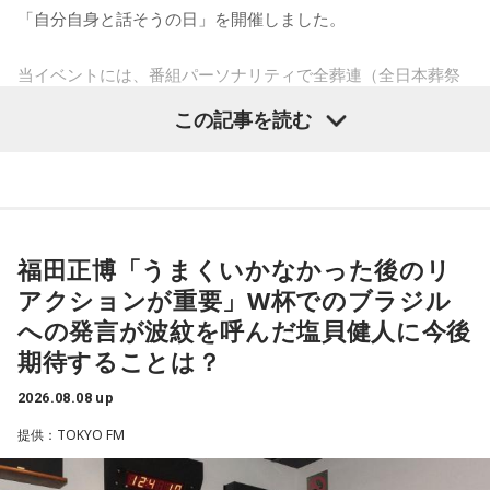
「自分自身と話そうの日」を開催しました。
当イベントには、番組パーソナリティで全葬連（全日本葬祭
業協同組合連合会）のフューネラルアンバサダーも務める田
この記事を読む
村淳と、アシスタントの砂山圭大郎アナウンサーが登壇。
「自分自身と話そう」をテーマに、“これまでの人生”を肯定し
ながら“これからの生き方”を考える時間を、来場者とのやり取
りを交えながらお届けしました。
福田正博「うまくいかなかった後のリ
昨年に続き2回目の開催となる本イベントは、参加者が自分自
アクションが重要」W杯でのブラジル
身を見つめ直す2つのコーナーで展開。「自分への表彰状を送
への発言が波紋を呼んだ塩貝健人に今後
ろう」のコーナーでは、大きな成功でなくても「自分、本当
期待することは？
によく頑張ったな」と思えるこれまでの出来事を、“自分への
表彰状”という形で来場者から募集・紹介。自身の記憶を改め
2026.08.08 up
て言葉にすることで、人生をじっくりと見つめ直す時間とな
提供：TOKYO FM
りました。