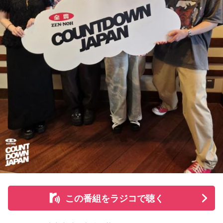
まで作ってきたライブでやる曲やバンドでやる曲の作り方と
は全然違って……ドラマの映像にいかに没頭させるかが重要と
いうか。リーガルリリーでは、音楽を聴いてほしくて作って
いるんですけれど、ドラマの音楽は、映像を観てもらわない
といけないので、逆に聴いてもらったらダメなんですよ。だ
から、音楽を通して真逆な作り方を体験できて、めちゃめち
ゃ面白かったです。
（左から）たかはしほのかさん、海さん
◆新曲「コニファー」に込めた想い
遠山：リーガルリリーは、7月11日（土）に新曲「コニファ
ー」を配信リリースしました。おめでとうございます。
この番組をラジコで聴く
ほのか・海：ありがとうございます。