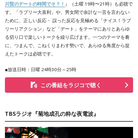
川賢のデートの時間でそ？！
』（土曜 19時〜21時）も必聴で
す。「ラブリー大喜利」や、男女間で余計な一言を言わない
ために、正しい反応・ 誤った反応を見極める「ナイス！ラブ
リーリアクション」など「デート」をテーマにありとあらゆ
る切り口で楽しいトークを繰り広げます。一つのテーマを肴
に、つまんで、こねくりまわす勢いで、あらゆる角度から捉
えたトークは必聴です。
■放送日時：日曜 24時30分～25時
この番組をラジコで聴く
TBSラジオ『菊地成孔の粋な夜電波』