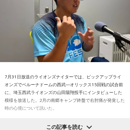
■出演：田村淳、砂山圭大郎（文化放送アナウンサー）
藤木：決勝トーナメントの相手がブラジルに決まった際、塩
■提供：全日本葬祭業協同組合連合会（全葬連）
貝選手の言葉が切り取られて話題になったというか、ブラジ
ルにちょっと火をつけてしまった部分もあるのかなと思った
のですが。
福田：そうですね。塩貝選手に悪意はなかったと思います
し、素直に自分の気持ちを言っただけなのですが、それをブ
ラジルサイドがうまく切り取って、結果的に彼らのモチベー
ションを上げるような形になってしまったので、それはあま
り良くなかったかなと思います。
7月31日放送のライオンズナイターでは、ピックアップライ
何を言っているかというと、日本とブラジルの力関係は間違
オンズでベルーナドームの西武―オリックス15回戦の試合前
いなくブラジルが上なんですよ。そこで日本サイドが考えな
に、埼玉西武ライオンズの山田陽翔投手にインタビューした
きゃいけないことは、ブラジルに油断してもらう、隙を見せ
てもらうということも1つだと思っていて。
模様を放送した。2月の南郷キャンプ終盤で右肘痛が発覚した
時の心境について訊いた。
去年おこなったブラジルとの親善試合では、日本が2-0から3
点を取ってブラジルに勝っているんです。だけれども、ブラ
――1軍デビューを果たしたプロ3年目の昨シーズンは素晴ら
ジルは対戦相手が決まったときに「オランダじゃなくて良か
この記事を読む