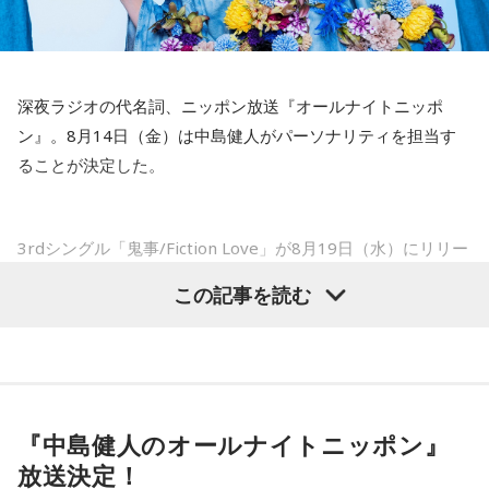
手術をして、早く復帰ができるようにというので決断しまし
持っている選手だと思いますから、良いエネルギーに変えて
た」
もらいたいなと思います。
――以前から痛みはあったのでしょうか？
----------------------------------------------------
深夜ラジオの代名詞、ニッポン放送『オールナイトニッポ
この日の放送をradikoタイムフリーで聴く
山田「痛みがない範囲でできていたのですが、痛みの場所が
ン』。8月14日（金）は中島健人がパーソナリティを担当す
※放送エリア外の方は、プレミアム会員の登録でご利用いた
動いてしまって、数ミリでも痛みの場所が動くだけで痛みが
ることが決定した。
だけます。
変わってくるので」
----------------------------------------------------
――実戦復帰まで4ヶ月という診断のもと、ファームで最初に
＜番組概要＞
3rdシングル「鬼事/Fiction Love」が8月19日（水）にリリー
番組名：SPORTS BEAT supported by TOYOTA
投げたのは7月11日でした。リハビリはうまくいったという
スされることを記念して、中島健人が通称“1部”のパーソナリ
放送日時：毎週土曜 10:00～10:50
この記事を読む
ことでしょうか？
ティを初めて担当する。番組では、新曲「鬼事/Fiction
パーソナリティ：藤木直人、高見侑里
山田「トレーナーさんのおかげでうまくいったと思います」
番組Webサイト：
https://www.tfm.co.jp/beat/
Love」の話はもちろん、新曲にまつわるテーマでリスナーか
番組公式X：
@SPORTSBEAT_TFM
らメールを募集したり、中島の愛に溢れた遊戯王トークも披
――想定通りにいったということですね。
露する予定。（メールの締切は8月14日（金）正午）
山田「順調にいくのも難しくて、リハビリをしていく上でエ
『中島健人のオールナイトニッポン』
ラーが出たり、身体との感覚がつながりずらかったりするな
盛りだくさんの内容でお届けする一夜限りの特別番組『中島
放送決定！
かで、本当にトレーナーさんのおかげでうまくやっていただ
健人のオールナイトニッポン』は8月14日(金)25時からニッポ