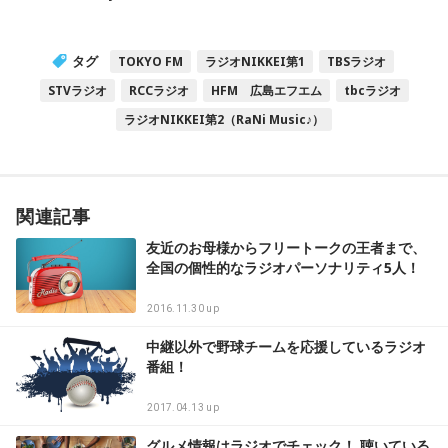
タグ
TOKYO FM
ラジオNIKKEI第1
TBSラジオ
STVラジオ
RCCラジオ
HFM 広島エフエム
tbcラジオ
ラジオNIKKEI第2（RaNi Music♪）
関連記事
友近のお母様からフリートークの王者まで、
全国の個性的なラジオパーソナリティ5人！
2016.11.30 up
中継以外で野球チームを応援しているラジオ
番組！
2017.04.13 up
グルメ情報はラジオでチェック！ 聴いている