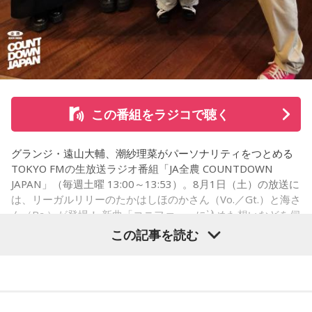
※ メールの件名は「決闘」でお願いします。
◎「中島健人イメージランキング」
街の人に調査したら、中島健人が1位にランクインしそうな
「ランキングのタイトルだけ」を送ってきてください。
この番組をラジコで聴く
＜例＞
グランジ・遠山大輔、潮紗理菜がパーソナリティをつとめる
・家の照明、指パッチンで消してそうランキング
TOKYO FMの生放送ラジオ番組「JA全農 COUNTDOWN
・コンビニで「温めますか？」とか「レジ袋はいります
JAPAN」（毎週土曜 13:00～13:53）。8月1日（土）の放送に
か？」とか聞かれる前に全部先に言ってきそうな男ランキン
は、リーガルリリーのたかはしほのかさん（Vo.／Gt.）と海さ
グ
ん（Ba.）が登場！ 新曲「コニファー」に込めた想いなどを伺
いました。
・渋谷のギャル1000人に聴きました「愛用してるタブレット
この記事を読む
端末めっちゃデカそう」ランキング
こんな感じで、中島健人を1位にランクインさせてください。
（左から）潮紗理菜、たかはしほのかさん、海さん、遠山大
※ メールの件名は「ランキング」でお願いします。
輔