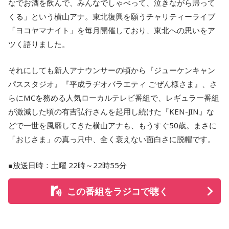
なでお酒を飲んで、みんなでしゃべって、泣きながら帰って
くる」という横山アナ。東北復興を願うチャリティーライブ
「ヨコヤマナイト」を毎月開催しており、東北への思いをア
ツく語りました。
それにしても新人アナウンサーの頃から『ジューケンキャン
パススタジオ』『平成ラヂオバラエティ ごぜん様さま』、さ
らにMCを務める人気ローカルテレビ番組で、レギュラー番組
が激減した頃の有吉弘行さんを起用し続けた『KEN-JIN』な
どで一世を風靡してきた横山アナも、もうすぐ50歳。まさに
「おじさま」の真っ只中、全く衰えない面白さに脱帽です。
■放送日時：土曜 22時～22時55分
この番組をラジコで聴く