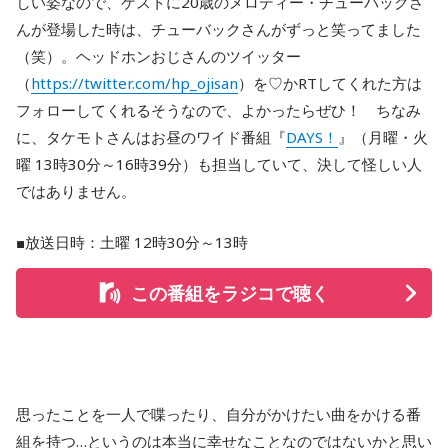
しい姿なので、ゲストに20歳のメロディー・チューバックさ
んが登場した時は、チューバックさんがずっと笑ってました
（笑）。ヘッドホンおじさんのツイッター
（
https://twitter.com/hp_ojisan
）を♡かRTしてくれた方は
フォローしてくれるそうなので、よかったらぜひ！ ちなみ
に、タケモトさんはお昼のワイド番組『
DAYS！
』（月曜・火
曜 13時30分～16時39分）も担当していて、決して怪しい人
ではありません。
■放送日時：土曜 12時30分～13時
この番組をラジコで聴く
思ったことを一人で喋ったり、自分がかけたい曲をかける番
組を持つ…というのは本当に幸せなことなのではないかと思い