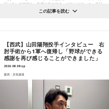
日（土）の放送も、先週に引き続き、ゲストにサッカー元日
ど、100％皆さんに必ず来るお別れなので、そのお別れとど
本代表の福田正博さんが登場！ 当記事では、「FIFAワールド
この記事を読む
うやって向き合うかということを考える一つのきっかけにな
カップ26（以下、W杯）」でブラジルに対する発言が波紋を
ればと思います」と締めくくりました。
呼んだ塩貝健人選手について、福田さんが語った模様を紹介
します。
また、イベント当日は文化放送1階のサテライトプラス広場に
て「イタコト展」も開催。「誰かの心のこりが、誰かの心の
【西武】山田陽翔投手インタビュー 右
こりを和らげる」をテーマに、さまざまな「心のこり」に触
（左から）福田正博さん、藤木直人、高見侑里
肘手術から1軍へ復帰し「野球ができる
れながら、自分自身の想いを見つめ直す機会を届けました。
感謝を再び感じることができました」
なお、この模様は8月11日（火・祝）午前9時00分～10時00
1966年生まれの福田正博さんは、日本人初のJリーグ得点王に
2026.08.08 up
輝き、Jリーグ通算228試合出場93得点を挙げ、日本代表では
分に、文化放送で特別番組として放送します。
提供：文化放送
45試合出場で9ゴールを記録するなど活躍を見せ、1993年に
はW杯アジア地区最終予選にも出場しました。2002年に現役
【特別番組概要】
を引退した後は、サッカー解説者としてメディアでの活動の
■番組名：『田村淳のNewsCLUB「自分自身と話そうの
ほか、講演会やサッカー教室をおこなうなど、自身の経験を
日」』
活かしながら幅広く活動しています。
■放送日時：2026年8月11日（火・祝）午前9時00分～10時
◆「塩貝選手に悪意はなかった」
00分