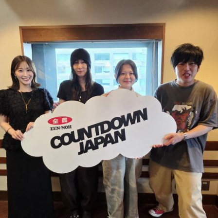
事」。中島健人はこの「鬼事」を「日々のイラッとした出来
グ
事」や「心がザワザワした、モヤモヤした事」を表す言葉と
・渋谷のギャル1000人に聴きました「愛用してるタブレット
してカジュアルに使っています。そんな、あなたの周りで起
端末めっちゃデカそう」ランキング
きた「鬼事」を教えてください。
こんな感じで、中島健人を1位にランクインさせてください。
中島健人が、どう立ち回ればよかったのか手を差し伸べま
す。
※ メールの件名は「ランキング」でお願いします。
■番組タイトル：ニッポン放送『中島健人のオールナイトニッ
※ メールの件名は「鬼事」でお願いします。
ポン』
■放送日時：2026年8月14日（金） 25時～27時 （15日
◎コーナー『人生アイズ相談ドラゴン』
（土）午前1時〜3時）
「仕事場の上司、良い人なんだけどここが好きになれなく
ニッポン放送をキーステーションに全国ネットで放送
て…」
■パーソナリティ：中島健人
■メールアドレス：
kenty@allnightnippon.com
「友人と遊んだ時に言われたあの一言がずっとモヤモヤして
■番組公式X：@Ann_Since1967
いて…」
■番組ハッシュタグ：#中島健人ANN
「優柔不断な性格のせいで、こんな事が…」
あなたの人生相談を送ってください。その相談を受け、中島
健人が遊戯王の話をします。