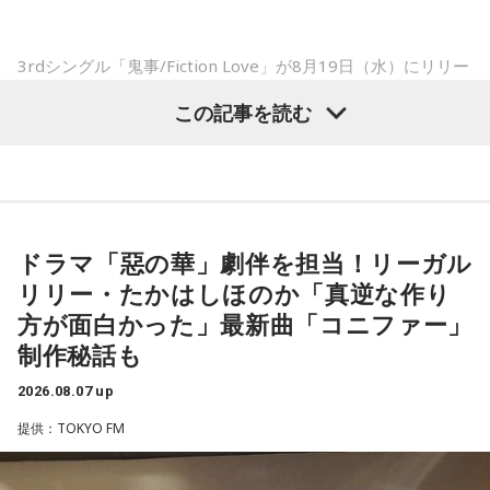
点で抑えるというのが中継ぎの仕事なので、それができたと
て…」
いうのは本当にいいことなのかなと思います」
「友人と遊んだ時に言われたあの一言がずっとモヤモヤして
3rdシングル「鬼事/Fiction Love」が8月19日（水）にリリー
いて…」
スされることを記念して、中島健人が通称“1部”のパーソナリ
※インタビュアー：文化放送・斉藤一美アナウンサー
この記事を読む
「優柔不断な性格のせいで、こんな事が…」
ティを初めて担当する。番組では、新曲「鬼事/Fiction
あなたの人生相談を送ってください。その相談を受け、中島
Love」の話はもちろん、新曲にまつわるテーマでリスナーか
健人が遊戯王の話をします。
らメールを募集したり、中島の愛に溢れた遊戯王トークも披
露する予定。（メールの締切は8月14日（金）正午）
※ メールの件名は「決闘」でお願いします。
ドラマ「惡の華」劇伴を担当！リーガル
盛りだくさんの内容でお届けする一夜限りの特別番組『中島
◎「中島健人イメージランキング」
リリー・たかはしほのか「真逆な作り
健人のオールナイトニッポン』は8月14日(金)25時からニッポ
街の人に調査したら、中島健人が1位にランクインしそうな
方が面白かった」最新曲「コニファー」
ン放送をキーステーションに全国ネットで放送。
「ランキングのタイトルだけ」を送ってきてください。
制作秘話も
2026.08.07 up
■募集メール
＜例＞
・家の照明、指パッチンで消してそうランキング
提供：TOKYO FM
◎メールテーマ『鬼事』
・コンビニで「温めますか？」とか「レジ袋はいります
TVアニメ『逃げ上手の若君』第2期オープニングテーマ「鬼
か？」とか聞かれる前に全部先に言ってきそうな男ランキン