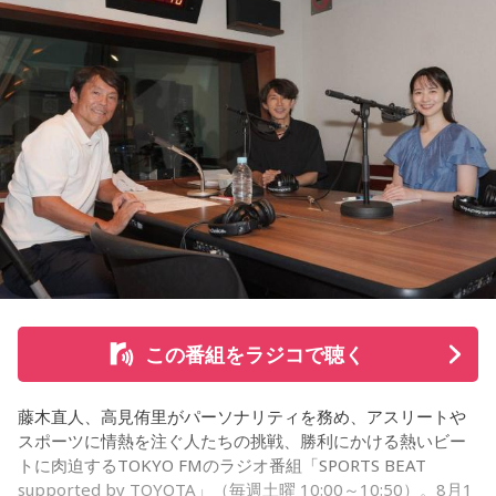
続く「人生の最後に流したい私のエンディング曲」のコーナ
ーでは、来場者が選んだ“人生の最後に流したい一曲”にまつわ
る思い出を紹介。音楽を通してこれまでの人生を振り返りな
がら、これからの“自分らしい生き方”を考える時間を共有しま
した。田村は、人生の最後に流したい曲について、「お葬式
で流す曲は決めている。しかも自分の声で流したいと思っ
て、毎日ギターの弾き語りを書斎で練習して、音源として残
しているんです。娘たちにも聴こえているはずだから、お葬
式のときに『パパが弾いてた曲だ』と思ってもらえたら」と
思いを語りました。
この番組をラジコで聴く
コーナー後には、来場者から田村への質疑応答も実施。最後
藤木直人、高見侑里がパーソナリティを務め、アスリートや
には、田村がイベントを振り返り、「リスナーの皆さんのエ
スポーツに情熱を注ぐ人たちの挑戦、勝利にかける熱いビー
ンディング曲の話とかを聞いているだけでも、僕はポジティ
トに肉迫するTOKYO FMのラジオ番組「SPORTS BEAT
supported by TOYOTA」（毎週土曜 10:00～10:50）。8月1
ブになれた。確かに死はすごく悲しいことではあるんだけ