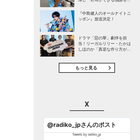
び感じることができました」
『中島健人のオールナイトニ
ッポン』放送決定！
ドラマ「惡の華」劇伴を担
当！リーガルリリー・たかは
しほのか「真逆な作り方が面
白かった」最新曲「コニファ
ー」制作秘話も
もっと見る
X
@radiko_jpさんのポスト
Tweets by radiko_jp