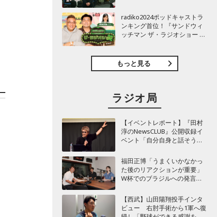
TBSラジオ『安住紳一郎の日
曜天国』インタビュー
radiko2024ポッドキャストラ
ンキング首位！『サンドウィ
ッチマン ザ・ラジオショー サ
タデー』インタビュー
もっと見る
ラジオ局
【イベントレポート】『田村
淳のNewsCLUB』公開収録イ
ベント「自分自身と話そうの
日」を開催 ～来場者ととも
に“人生の最後に流したい
福田正博「うまくいかなかっ
曲”などをテーマにトーク
た後のリアクションが重要」
W杯でのブラジルへの発言が
波紋を呼んだ塩貝健人に今後
期待することは？
【西武】山田陽翔投手インタ
ビュー 右肘手術から1軍へ復
帰し「野球ができる感謝を再