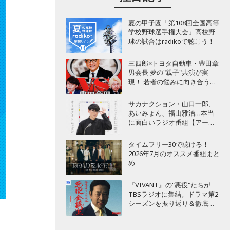
夏の甲子園「第108回全国高等
学校野球選手権大会」高校野
球の試合はradikoで聴こう！
三四郎×トヨタ自動車・豊田章
男会長 夢の"親子"共演が実
現！ 若者の悩みに向き合うポ
ッドキャスト番組が始動
サカナクション・山口一郎、
あいみょん、福山雅治…本当
に面白いラジオ番組【アーテ
ィスト編】
タイムフリー30で聴ける！
2026年7月のオススメ番組まと
め
『VIVANT』の"悪役"たちが
TBSラジオに集結。ドラマ第2
シーズンを振り返り＆徹底考
察！