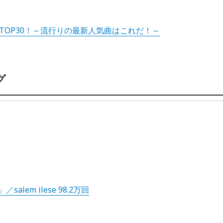
ングTOP30！～流行りの最新人気曲はこれだ！～
グ
)」／salem ilese 98.2万回