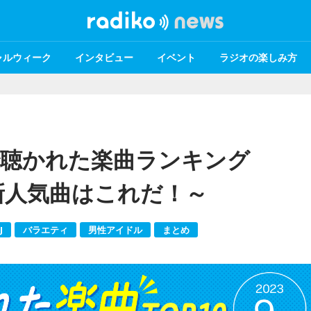
ャルウィーク
インタビュー
イベント
ラジオの楽しみ方
koで聴かれた楽曲ランキング
最新人気曲はこれだ！～
J
バラエティ
男性アイドル
まとめ