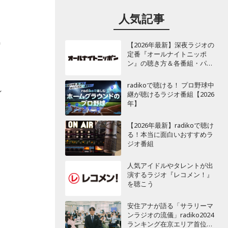
人気記事
気
【2026年最新】深夜ラジオの
定番『オールナイトニッポ
ン』の聴き方＆各番組・パー
ソナリティ一覧
radikoで聴ける！ プロ野球中
れ
継が聴けるラジオ番組【2026
年】
【2026年最新】radikoで聴け
る！本当に面白いおすすめラ
ジオ番組
人気アイドルやタレントが出
演するラジオ『レコメン！』
を聴こう
安住アナが語る「サラリーマ
ンラジオの流儀」radiko2024
ランキング在京エリア首位