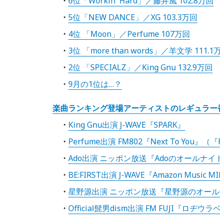
6位「Workin' Hard」／藤井風 102.8万回
5位「NEW DANCE」／XG 103.3万回
4位 「Moon」／Perfume 107万回
3位 「more than words」／羊文学 111.1
2位 「SPECIALZ」／King Gnu 132.9万回
9月の1位は…？
楽曲ランキング登場アーティストのレギュラー
King Gnu出演 J-WAVE『SPARK』
Perfume出演 FM802『Next To You』（『RO
Ado出演 ニッポン放送『Adoのオールナ
BE:FIRST出演 J-WAVE『Amazon Music M
星野源出演 ニッポン放送『星野源のオー
Official髭男dism出演 FM FUJI『ロヂウ