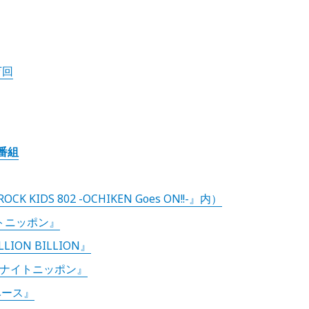
万回
番組
CK KIDS 802 -OCHIKEN Goes ON!!-』内）
イトニッポン』
ILLION BILLION』
ルナイトニッポン』
ラベース』