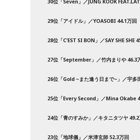
30位「Seven」／JUNG KOOK FEAT.LA
29位「アイドル」／YOASOBI 44.1万回
28位「C'EST SI BON」／SAY SHE SHE 
27位「September」／竹内まりや 46.3
26位「Gold ~また逢う日まで~」／宇多田
25位「Every Second」／Mina Okabe 
24位「青のすみか」／キタニタツヤ 49.
23位「地球儀」／米津玄師 52.3万回