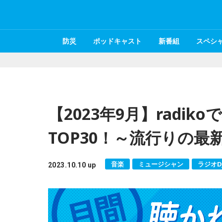
防災
ポッドキャスト
新番組
スペシ
【2023年9月】radi
TOP30！～流行りの
音楽
ミュージシャン
ラジオD
2023.10.10 up